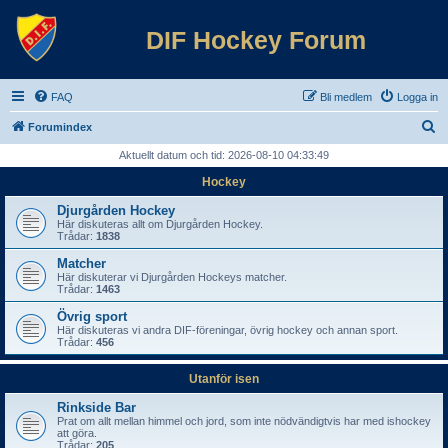
DIF Hockey Forum
FAQ
Bli medlem
Logga in
S
Forumindex
ö
Aktuellt datum och tid: 2026-08-10 04:33:49
k
Hockey
Djurgården Hockey
Här diskuteras allt om Djurgården Hockey.
Trådar:
1838
Matcher
Här diskuterar vi Djurgården Hockeys matcher.
Trådar:
1463
Övrig sport
Här diskuteras vi andra DIF-föreningar, övrig hockey och annan sport.
Trådar:
456
Utanför isen
Rinkside Bar
Prat om allt mellan himmel och jord, som inte nödvändigtvis har med ishockey
att göra.
Trådar:
205