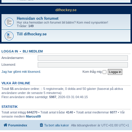
difhockey.se
Hemsidan och forumet
Hur ska hemsidan och forumet bli bättre? Kom med synpunkter!
Trådar:
149
Till difhockey.se
LOGGA IN
•
BLI MEDLEM
Användarnamn:
Lösenord:
Jag har glömt mitt lösenord.
Kom ihåg mig
VILKA ÄR ONLINE
Totalt
55
användare online: :: 5 registrerade, 0 dolda and 50 gäster (baserat på aktiva
användare under de senaste 5 minuterna)
Flest användare online samtidigt:
5987
, 2026-03-31 04:46:15
STATISTIK
Totalt antal inlägg
644270
• Totalt antal trådar
4140
• Totalt antal medlemmar
6077
• Vår
senaste medlem
Marcus09
Forumindex
Ta bort alla kakor
Alla tidsangivelser är UTC+01:00 UTC+1