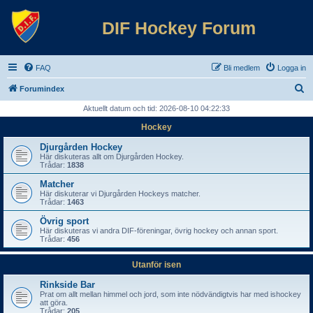
DIF Hockey Forum
FAQ
Bli medlem
Logga in
S
Forumindex
ö
Aktuellt datum och tid: 2026-08-10 04:22:33
k
Hockey
Djurgården Hockey
Här diskuteras allt om Djurgården Hockey.
Trådar:
1838
Matcher
Här diskuterar vi Djurgården Hockeys matcher.
Trådar:
1463
Övrig sport
Här diskuteras vi andra DIF-föreningar, övrig hockey och annan sport.
Trådar:
456
Utanför isen
Rinkside Bar
Prat om allt mellan himmel och jord, som inte nödvändigtvis har med ishockey
att göra.
Trådar:
205