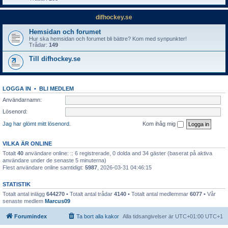
difhockey.se
Hemsidan och forumet
Hur ska hemsidan och forumet bli bättre? Kom med synpunkter!
Trådar:
149
Till difhockey.se
LOGGA IN
•
BLI MEDLEM
Användarnamn:
Lösenord:
Jag har glömt mitt lösenord.
Kom ihåg mig
VILKA ÄR ONLINE
Totalt
40
användare online: :: 6 registrerade, 0 dolda and 34 gäster (baserat på aktiva
användare under de senaste 5 minuterna)
Flest användare online samtidigt:
5987
, 2026-03-31 04:46:15
STATISTIK
Totalt antal inlägg
644270
• Totalt antal trådar
4140
• Totalt antal medlemmar
6077
• Vår
senaste medlem
Marcus09
Forumindex
Ta bort alla kakor
Alla tidsangivelser är UTC+01:00 UTC+1