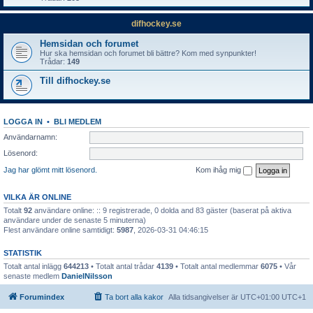
difhockey.se
Hemsidan och forumet
Hur ska hemsidan och forumet bli bättre? Kom med synpunkter!
Trådar:
149
Till difhockey.se
LOGGA IN
•
BLI MEDLEM
Användarnamn:
Lösenord:
Jag har glömt mitt lösenord.
Kom ihåg mig
VILKA ÄR ONLINE
Totalt
92
användare online: :: 9 registrerade, 0 dolda and 83 gäster (baserat på aktiva
användare under de senaste 5 minuterna)
Flest användare online samtidigt:
5987
, 2026-03-31 04:46:15
STATISTIK
Totalt antal inlägg
644213
• Totalt antal trådar
4139
• Totalt antal medlemmar
6075
• Vår
senaste medlem
DanielNilsson
Forumindex
Ta bort alla kakor
Alla tidsangivelser är UTC+01:00 UTC+1