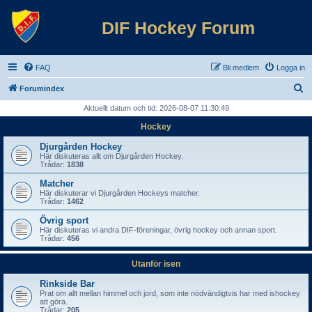
DIF Hockey Forum
FAQ
Bli medlem
Logga in
S
Forumindex
ö
Aktuellt datum och tid: 2026-08-07 11:30:49
k
Hockey
Djurgården Hockey
Här diskuteras allt om Djurgården Hockey.
Trådar:
1838
Matcher
Här diskuterar vi Djurgården Hockeys matcher.
Trådar:
1462
Övrig sport
Här diskuteras vi andra DIF-föreningar, övrig hockey och annan sport.
Trådar:
456
Utanför isen
Rinkside Bar
Prat om allt mellan himmel och jord, som inte nödvändigtvis har med ishockey
att göra.
Trådar:
205