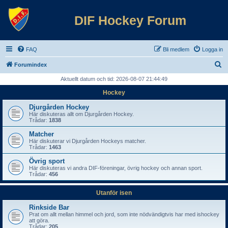
DIF Hockey Forum
FAQ
Bli medlem
Logga in
S
Forumindex
ö
Aktuellt datum och tid: 2026-08-07 21:44:49
k
Hockey
Djurgården Hockey
Här diskuteras allt om Djurgården Hockey.
Trådar:
1838
Matcher
Här diskuterar vi Djurgården Hockeys matcher.
Trådar:
1463
Övrig sport
Här diskuteras vi andra DIF-föreningar, övrig hockey och annan sport.
Trådar:
456
Utanför isen
Rinkside Bar
Prat om allt mellan himmel och jord, som inte nödvändigtvis har med ishockey
att göra.
Trådar:
205