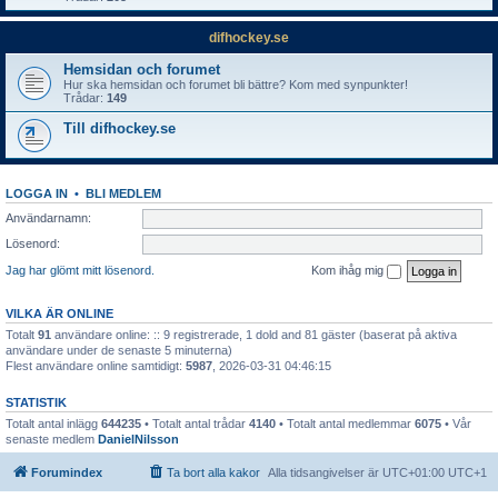
difhockey.se
Hemsidan och forumet
Hur ska hemsidan och forumet bli bättre? Kom med synpunkter!
Trådar:
149
Till difhockey.se
LOGGA IN
•
BLI MEDLEM
Användarnamn:
Lösenord:
Jag har glömt mitt lösenord.
Kom ihåg mig
VILKA ÄR ONLINE
Totalt
91
användare online: :: 9 registrerade, 1 dold and 81 gäster (baserat på aktiva
användare under de senaste 5 minuterna)
Flest användare online samtidigt:
5987
, 2026-03-31 04:46:15
STATISTIK
Totalt antal inlägg
644235
• Totalt antal trådar
4140
• Totalt antal medlemmar
6075
• Vår
senaste medlem
DanielNilsson
Forumindex
Ta bort alla kakor
Alla tidsangivelser är UTC+01:00 UTC+1