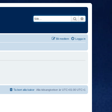
Sök
Avancerad söknin
Bli medlem
Logga in
Ta bort alla kakor
Alla tidsangivelser är UTC+01:00 UTC+1