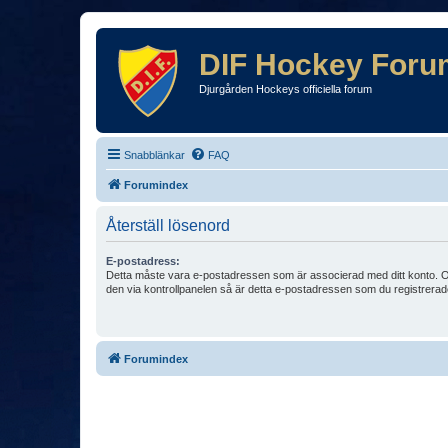
DIF Hockey Foru
Djurgården Hockeys officiella forum
Snabblänkar
FAQ
Forumindex
Återställ lösenord
E-postadress:
Detta måste vara e-postadressen som är associerad med ditt konto. O
den via kontrollpanelen så är detta e-postadressen som du registrerad
Forumindex