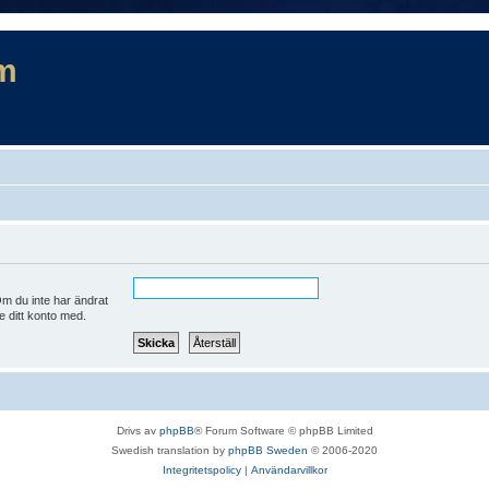
m
m du inte har ändrat
e ditt konto med.
Drivs av
phpBB
® Forum Software © phpBB Limited
Swedish translation by
phpBB Sweden
© 2006-2020
Integritetspolicy
|
Användarvillkor