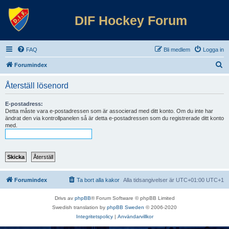
DIF Hockey Forum
FAQ
Bli medlem
Logga in
S
Forumindex
ö
Återställ lösenord
k
E-postadress:
Detta måste vara e-postadressen som är associerad med ditt konto. Om du inte har
ändrat den via kontrollpanelen så är detta e-postadressen som du registrerade ditt konto
med.
Forumindex
Ta bort alla kakor
Alla tidsangivelser är UTC+01:00 UTC+1
Drivs av
phpBB
® Forum Software © phpBB Limited
Swedish translation by
phpBB Sweden
© 2006-2020
Integritetspolicy
|
Användarvillkor