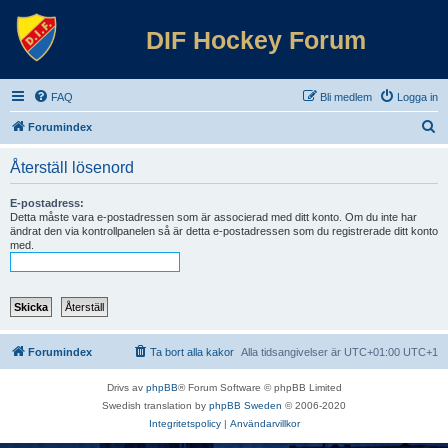
DIF Hockey Forum
FAQ
Bli medlem
Logga in
S
Forumindex
ö
Återställ lösenord
k
E-postadress:
Detta måste vara e-postadressen som är associerad med ditt konto. Om du inte har
ändrat den via kontrollpanelen så är detta e-postadressen som du registrerade ditt konto
med.
Forumindex
Ta bort alla kakor
Alla tidsangivelser är UTC+01:00 UTC+1
Drivs av
phpBB
® Forum Software © phpBB Limited
Swedish translation by
phpBB Sweden
© 2006-2020
Integritetspolicy
|
Användarvillkor