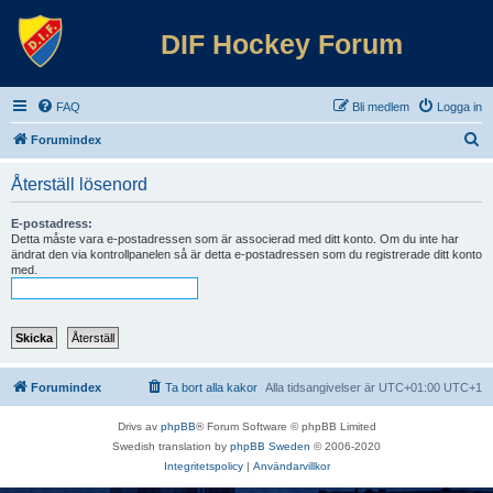
DIF Hockey Forum
FAQ
Bli medlem
Logga in
S
Forumindex
ö
Återställ lösenord
k
E-postadress:
Detta måste vara e-postadressen som är associerad med ditt konto. Om du inte har
ändrat den via kontrollpanelen så är detta e-postadressen som du registrerade ditt konto
med.
Forumindex
Ta bort alla kakor
Alla tidsangivelser är UTC+01:00 UTC+1
Drivs av
phpBB
® Forum Software © phpBB Limited
Swedish translation by
phpBB Sweden
© 2006-2020
Integritetspolicy
|
Användarvillkor