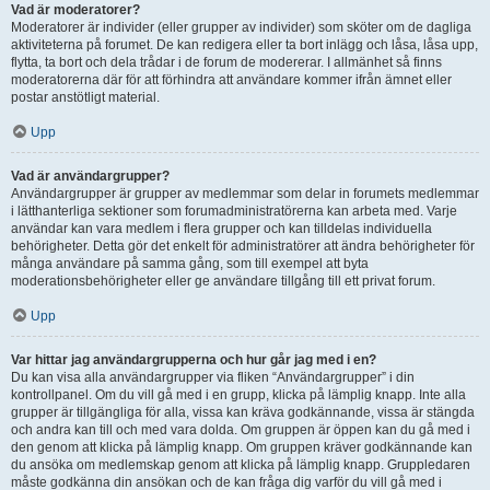
Vad är moderatorer?
Moderatorer är individer (eller grupper av individer) som sköter om de dagliga
aktiviteterna på forumet. De kan redigera eller ta bort inlägg och låsa, låsa upp,
flytta, ta bort och dela trådar i de forum de modererar. I allmänhet så finns
moderatorerna där för att förhindra att användare kommer ifrån ämnet eller
postar anstötligt material.
Upp
Vad är användargrupper?
Användargrupper är grupper av medlemmar som delar in forumets medlemmar
i lätthanterliga sektioner som forumadministratörerna kan arbeta med. Varje
användar kan vara medlem i flera grupper och kan tilldelas individuella
behörigheter. Detta gör det enkelt för administratörer att ändra behörigheter för
många användare på samma gång, som till exempel att byta
moderationsbehörigheter eller ge användare tillgång till ett privat forum.
Upp
Var hittar jag användargrupperna och hur går jag med i en?
Du kan visa alla användargrupper via fliken “Användargrupper” i din
kontrollpanel. Om du vill gå med i en grupp, klicka på lämplig knapp. Inte alla
grupper är tillgängliga för alla, vissa kan kräva godkännande, vissa är stängda
och andra kan till och med vara dolda. Om gruppen är öppen kan du gå med i
den genom att klicka på lämplig knapp. Om gruppen kräver godkännande kan
du ansöka om medlemskap genom att klicka på lämplig knapp. Gruppledaren
måste godkänna din ansökan och de kan fråga dig varför du vill gå med i