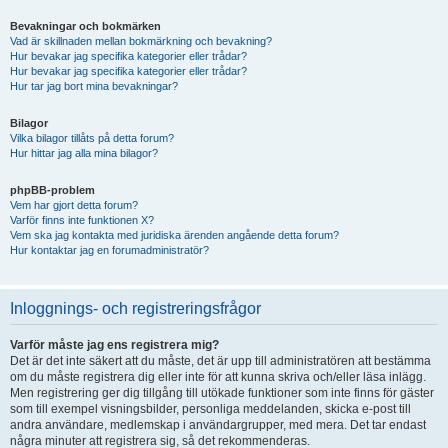
Bevakningar och bokmärken
Vad är skillnaden mellan bokmärkning och bevakning?
Hur bevakar jag specifika kategorier eller trådar?
Hur bevakar jag specifika kategorier eller trådar?
Hur tar jag bort mina bevakningar?
Bilagor
Vilka bilagor tillåts på detta forum?
Hur hittar jag alla mina bilagor?
phpBB-problem
Vem har gjort detta forum?
Varför finns inte funktionen X?
Vem ska jag kontakta med juridiska ärenden angående detta forum?
Hur kontaktar jag en forumadministratör?
Inloggnings- och registreringsfrågor
Varför måste jag ens registrera mig?
Det är det inte säkert att du måste, det är upp till administratören att bestämma
om du måste registrera dig eller inte för att kunna skriva och/eller läsa inlägg.
Men registrering ger dig tillgång till utökade funktioner som inte finns för gäster
som till exempel visningsbilder, personliga meddelanden, skicka e-post till
andra användare, medlemskap i användargrupper, med mera. Det tar endast
några minuter att registrera sig, så det rekommenderas.