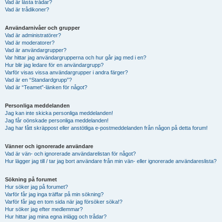
Vad är låsta trådar?
Vad är trådikoner?
Användarnivåer och grupper
Vad är administratörer?
Vad är moderatorer?
Vad är användargrupper?
Var hittar jag användargrupperna och hur går jag med i en?
Hur blir jag ledare för en användargrupp?
Varför visas vissa användargrupper i andra färger?
Vad är en “Standardgrupp”?
Vad är “Teamet”-länken för något?
Personliga meddelanden
Jag kan inte skicka personliga meddelanden!
Jag får oönskade personliga meddelanden!
Jag har fått skräppost eller anstötliga e-postmeddelanden från någon på detta forum!
Vänner och ignorerade användare
Vad är vän- och ignorerade användarelistan för något?
Hur lägger jag till / tar jag bort användare från min vän- eller ignorerade användareslista?
Sökning på forumet
Hur söker jag på forumet?
Varför får jag inga träffar på min sökning?
Varför får jag en tom sida när jag försöker söka!?
Hur söker jag efter medlemmar?
Hur hittar jag mina egna inlägg och trådar?