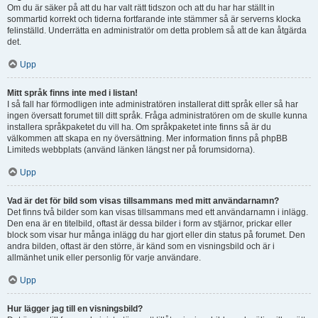
Om du är säker på att du har valt rätt tidszon och att du har har ställt in
sommartid korrekt och tiderna fortfarande inte stämmer så är serverns klocka
felinställd. Underrätta en administratör om detta problem så att de kan åtgärda
det.
Upp
Mitt språk finns inte med i listan!
I så fall har förmodligen inte administratören installerat ditt språk eller så har
ingen översatt forumet till ditt språk. Fråga administratören om de skulle kunna
installera språkpaketet du vill ha. Om språkpaketet inte finns så är du
välkommen att skapa en ny översättning. Mer information finns på phpBB
Limiteds webbplats (använd länken längst ner på forumsidorna).
Upp
Vad är det för bild som visas tillsammans med mitt användarnamn?
Det finns två bilder som kan visas tillsammans med ett användarnamn i inlägg.
Den ena är en titelbild, oftast är dessa bilder i form av stjärnor, prickar eller
block som visar hur många inlägg du har gjort eller din status på forumet. Den
andra bilden, oftast är den större, är känd som en visningsbild och är i
allmänhet unik eller personlig för varje användare.
Upp
Hur lägger jag till en visningsbild?