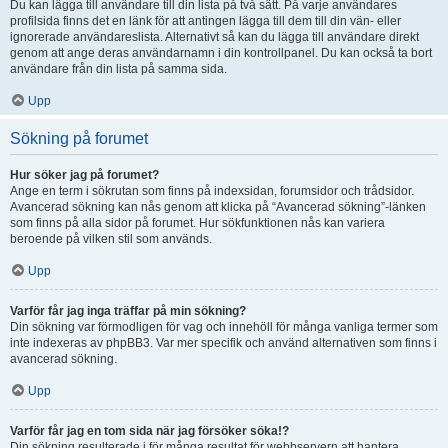
Du kan lägga till användare till din lista på två sätt. På varje användares
profilsida finns det en länk för att antingen lägga till dem till din vän- eller
ignorerade användareslista. Alternativt så kan du lägga till användare direkt
genom att ange deras användarnamn i din kontrollpanel. Du kan också ta bort
användare från din lista på samma sida.
Upp
Sökning på forumet
Hur söker jag på forumet?
Ange en term i sökrutan som finns på indexsidan, forumsidor och trådsidor.
Avancerad sökning kan nås genom att klicka på “Avancerad sökning”-länken
som finns på alla sidor på forumet. Hur sökfunktionen nås kan variera
beroende på vilken stil som används.
Upp
Varför får jag inga träffar på min sökning?
Din sökning var förmodligen för vag och innehöll för många vanliga termer som
inte indexeras av phpBB3. Var mer specifik och använd alternativen som finns i
avancerad sökning.
Upp
Varför får jag en tom sida när jag försöker söka!?
Din sökning resulterade i för många resultat för webbservern att hantera.