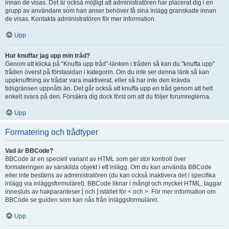
innan de visas. Det är också möjligt att administratören har placerat dig i en
grupp av användare som han anser behöver få sina inlägg granskade innan
de visas. Kontakta administratören för mer information.
Upp
Hur knuffar jag upp min tråd?
Genom att klicka på “Knuffa upp tråd”-länken i tråden så kan du "knuffa upp"
tråden överst på förstasidan i kategorin. Om du inte ser denna länk så kan
uppknuffning av trådar vara inaktiverat, eller så har inte den krävda
tidsgränsen uppnåts än. Det går också att knuffa upp en tråd genom att helt
enkelt svara på den. Försäkra dig dock först om att du följer forumreglerna.
Upp
Formatering och trådtyper
Vad är BBCode?
BBCode är en speciell variant av HTML som ger stor kontroll över
formateringen av särskilda objekt i ett inlägg. Om du kan använda BBCode
eller inte bestäms av administratören (du kan också inaktivera det i specifika
inlägg via inläggsformuläret). BBCode liknar i mångt och mycket HTML, taggar
innesluts av hakparanteser [ och ] istället för < och >. För mer information om
BBCode se guiden som kan nås från inläggsformuläret.
Upp