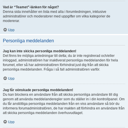
Vad är “Teamet”-länken för något?
Denna sida innehåller en lista med alla i forumledningen, inklusive
administratörer och moderatorer med uppgifter om vilka kategorier de
modererar.
Upp
Personliga meddelanden
Jag kan inte skicka personliga meddelanden!
Det finns tre möjliga anledningar till detta; du är inte registrerad och/eller
inloggad, administratören har inaktiverat personliga meddelanden för hela
forumet, eller så har administratören förhindrat just dig från att skicka
personliga meddelanden. Fråga i så fall administratören varför.
Upp
Jag får oönskade personliga meddelanden!
Du kan blockera en användare från att skicka personliga användare till dig
genom att använda meddelanderegler som du ställer in i din kontrollpanel. Om
du får anstötliga personliga meddelanden från en viss användare så bör du
informera forumadministratören, de har makten att förhindra en användare från
att skicka personliga meddelanden överhuvudtaget.
Upp