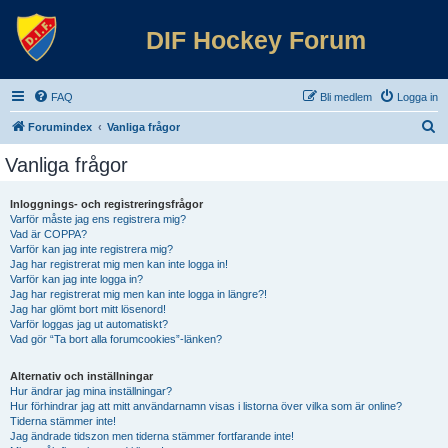
DIF Hockey Forum
FAQ
Bli medlem
Logga in
S
Forumindex
Vanliga frågor
ö
Vanliga frågor
k
Inloggnings- och registreringsfrågor
Varför måste jag ens registrera mig?
Vad är COPPA?
Varför kan jag inte registrera mig?
Jag har registrerat mig men kan inte logga in!
Varför kan jag inte logga in?
Jag har registrerat mig men kan inte logga in längre?!
Jag har glömt bort mitt lösenord!
Varför loggas jag ut automatiskt?
Vad gör “Ta bort alla forumcookies”-länken?
Alternativ och inställningar
Hur ändrar jag mina inställningar?
Hur förhindrar jag att mitt användarnamn visas i listorna över vilka som är online?
Tiderna stämmer inte!
Jag ändrade tidszon men tiderna stämmer fortfarande inte!