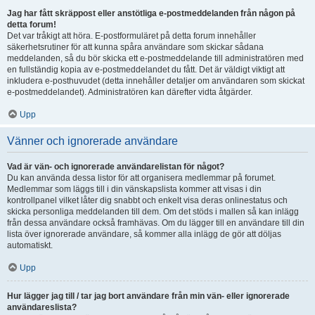
Jag har fått skräppost eller anstötliga e-postmeddelanden från någon på
detta forum!
Det var tråkigt att höra. E-postformuläret på detta forum innehåller
säkerhetsrutiner för att kunna spåra användare som skickar sådana
meddelanden, så du bör skicka ett e-postmeddelande till administratören med
en fullständig kopia av e-postmeddelandet du fått. Det är väldigt viktigt att
inkludera e-posthuvudet (detta innehåller detaljer om användaren som skickat
e-postmeddelandet). Administratören kan därefter vidta åtgärder.
Upp
Vänner och ignorerade användare
Vad är vän- och ignorerade användarelistan för något?
Du kan använda dessa listor för att organisera medlemmar på forumet.
Medlemmar som läggs till i din vänskapslista kommer att visas i din
kontrollpanel vilket låter dig snabbt och enkelt visa deras onlinestatus och
skicka personliga meddelanden till dem. Om det stöds i mallen så kan inlägg
från dessa användare också framhävas. Om du lägger till en användare till din
lista över ignorerade användare, så kommer alla inlägg de gör att döljas
automatiskt.
Upp
Hur lägger jag till / tar jag bort användare från min vän- eller ignorerade
användareslista?