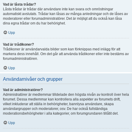
Vad är låsta trådar?
Låsta trådar är trådar där användare inte kan svara och omröstningar
automatiskt avslutats. Trådar kan låsas av många anledningar och de låses av
moderatorer eller forumadministratörer. Det är möjligt att du också kan låsa
dina egna trådar om du har behörighet.
Upp
Vad är trådikoner?
Trådikoner är användarvalda bilder som kan förknippas med inlägg för att
markera dess innehåll. Om det går att använda trådikoner eller inte bestäms av
forumadministratören.
Upp
Användarnivåer och grupper
Vad är administratörer?
Administratörer är medlemmar tilldelade den högsta nivån av kontroll över hela
forumet. Dessa medlemmar kan kontrollera alla aspekter av forumets drift,
vilket inkluderar att ställa in behörigheter, bannlysa användare, skapa
användargrupper och moderatorer, osv. De har också fullständiga
moderationsbehörigheter i alla kategorier, om forumgrundaren tillåtit det.
Upp