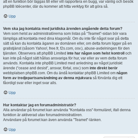
att en funktion bör läggas till eller vill rapportera en bugg, var vänlig och besök
phpBB Idécenter, där du kommer att hitta verktyg för att göra så.
Upp
Vem ska jag kontakta med juridiska ärenden angående detta forum?
Vem som helst av administratörerna som listas på “Teamet”-sidan bör vara
lämpliga att kontakta med dina klagomål. Om du inte får något svar på detta
sätt så kan du kontakta ägaren av domänen eller, om detta forum ligger på en
gratistjänst (såsom Yahoo!, free.fr, f2s.com, osv.), abuse-avdelningen för den
tjänsten. Observera att phpBB Limited
inte har någon som helst kontroll
och
kan inte på något sätt hållas ansvariga för hur, var eller av vem detta forum
används. Kontakta inte phpBB Limited med anledning av något juridiskt
ärende (“cease and desist”, ansvar, förtal, osv.) som
inte direkt berör
webbplatsen phpBB.com. Om du ändå kontaktar phpBB Limited om
någon
form av tredjepartsanvändning av denna mjukvara
så förvänta dig ett
fåordigt svar eller inget svar alls.
Upp
Hur kontaktar jag en forumadministratör?
Alla användar på forumet kan använda "Kontakta oss"-formuläret, ifall denna
funktion är aktiverad utav forumadministratören.
Användare på forumet kan även använda "Teamet"-länken.
Upp