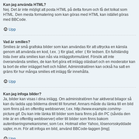
Kan jag använda HTML?
Nej. Det är inte möjligt att posta HTML på detta forum och få det tolkat som
HTML. Den mesta formatering som kan göras med HTML kan istället göras
med BBCode.
Upp
Vad är smilies?
Smilies är små grafiska bilder som kan användas för att uttrycka en känsla
genom att använda en kod, t.ex. :) för glad, eller :( för ledsen. En fullständig
lista över alla smilies kan nås via inläggsformuläret. Försök att inte
överanvända smilies, de kan fort göra ett inlägg oläsbart och en moderator kan
ta bort de eller inlägget helt och hållet. Administratören kan också ha satt en
gräns för hur många smilies ett inlägg får innehålla.
Upp
Kan jag infoga bilder?
Ja, bilder kan visas i dina inlägg. Om administratören har aktiverat bilagor så
kan du ladda upp bilderna direkt till forumet. Annars måste du länka till en bild
som finns på en offentlig webbserver, t.ex. http://www.example.com/my-
picture.gif. Du kan inte länka till bilder som bara finns på din PC (såvida den
inte är en offentlig webbserver) eller till bilder som finns bakom
autentiseringsmekanismer, som t.ex. Hotmail eller Yahoo, lösenorsskyddade
sajter, m.m. För att infoga en bild, använd BBCode-taggen [img].
Upp