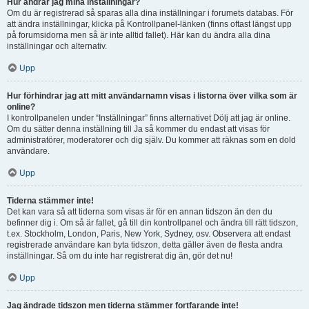
Hur ändrar jag mina inställningar?
Om du är registrerad så sparas alla dina inställningar i forumets databas. För
att ändra inställningar, klicka på Kontrollpanel-länken (finns oftast längst upp
på forumsidorna men så är inte alltid fallet). Här kan du ändra alla dina
inställningar och alternativ.
Upp
Hur förhindrar jag att mitt användarnamn visas i listorna över vilka som är
online?
I kontrollpanelen under “Inställningar” finns alternativet Dölj att jag är online.
Om du sätter denna inställning till Ja så kommer du endast att visas för
administratörer, moderatorer och dig själv. Du kommer att räknas som en dold
användare.
Upp
Tiderna stämmer inte!
Det kan vara så att tiderna som visas är för en annan tidszon än den du
befinner dig i. Om så är fallet, gå till din kontrollpanel och ändra till rätt tidszon,
t.ex. Stockholm, London, Paris, New York, Sydney, osv. Observera att endast
registrerade användare kan byta tidszon, detta gäller även de flesta andra
inställningar. Så om du inte har registrerat dig än, gör det nu!
Upp
Jag ändrade tidszon men tiderna stämmer fortfarande inte!