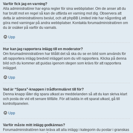
Varför fick jag en varning?
Alla administratörer har egna regler för sina webbplatser. Om de anser att du
har brutit mot en regel så kan de utfärda en varning mot dig. Observera att
detta är administratörens beslut, och att phpBB Limited inte har någonting att
göra med varningar på andra webbplatser. Kontakta forumadministratören om
du är osäker på varför du varnats.
Upp
Hur kan jag rapportera inlägg till en moderator?
Om forumadministratören har tillåtit det så ska du se en bild som används för
att rapportera inlägg bredvid inlägget som du vill rapportera. Klicka på denna
bild och du kommer att guidas igenom stegen som krävs för att rapportera
inlägget.
Upp
Vad är “Spara”-knappen i trådformuläret till för?
Denna knapp låter dig spara utkast av meddelanden så att du kan skriva klart
och posta de vid ett senare tillfälle. För att ladda in ett sparat utkast, gå till
kontrollpanelen.
Upp
Varför måste mitt inlägg godkännas?
Forumadministratören kan kräva att alla inlägg i kategorin du postar i granskas