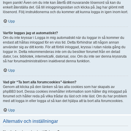
Ingen panik! Även om du inte kan återfå ditt nuvarande lösenord så kan du
enkelt återställa det. Gå till inloggningssidan och klicka på Jag har glömt mitt
lösenord. Följ instruktionerna och du kommer att kunna logga in igen inom kort.
Upp
Varför loggas jag ut automatiskt?
Om du inte kryssar i Logga in mig automatiskt när du loggar in så kommer du
endast att hållas inloggad för en viss tid. Detta förhindrar att någon annan
använder sig av ditt konto. För att förbli inloggad, kryssa i rutan nästa gång du
loggar in. Detta rekommenderas inte om du besöker forumet från en delad
dator, t.ex. bibliotek, internetcafé, datorsal, osv. Om du inte ser denna kryssruta
så har forumadministratören inaktiverat denna funktion.
Upp
Vad gör “Ta bort alla forumcookies”-länken?
Genom att klicka på den länken så tas alla cookies som har skapats av
phpBB3 bort. Dessa cookies innehåller information som håller dig inloggad på
forumet och håller reda på vilka trådar du läst och inte läst. Om du har problem
med att logga in eller logga ut så kan det hjälpa att ta bort alla forumcookies.
Upp
Alternativ och inställningar