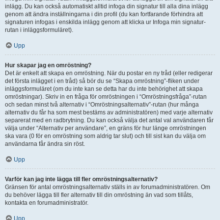
inlägg. Du kan också automatiskt alltid infoga din signatur till alla dina inlägg
genom att ändra inställningarna i din profil (du kan fortfarande förhindra att
signaturen infogas i enskilda inlägg genom att klicka ur Infoga min signatur-
rutan i inläggsformuläret).
Upp
Hur skapar jag en omröstning?
Det är enkelt att skapa en omröstning. När du postar en ny tråd (eller redigerar
det första inlägget i en tråd) så bör du se “Skapa omröstning”-fliken under
inläggsformuläret (om du inte kan se detta har du inte behörighet att skapa
omröstningar). Skriv in en fråga för omröstningen i “Omröstningsfråga”-rutan
och sedan minst två alternativ i “Omröstningsalternativ”-rutan (hur många
alternativ du får ha som mest bestäms av administratören) med varje alternativ
separerat med en radbrytning. Du kan också välja det antal val användaren får
välja under “Alternativ per användare”, en gräns för hur länge omröstningen
ska vara (0 för en omröstning som aldrig tar slut) och till sist kan du välja om
användarna får ändra sin röst.
Upp
Varför kan jag inte lägga till fler omröstningsalternativ?
Gränsen för antal omröstningsalternativ ställs in av forumadministratören. Om
du behöver lägga till fler alternativ till din omröstning än vad som tillåts,
kontakta en forumadministratör.
Upp