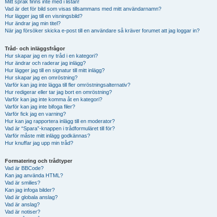
Mitt språk finns inte med i listan!
Vad är det för bild som visas tillsammans med mitt användarnamn?
Hur lägger jag till en visningsbild?
Hur ändrar jag min titel?
När jag försöker skicka e-post till en användare så kräver forumet att jag loggar in?
Tråd- och inläggsfrågor
Hur skapar jag en ny tråd i en kategori?
Hur ändrar och raderar jag inlägg?
Hur lägger jag till en signatur till mitt inlägg?
Hur skapar jag en omröstning?
Varför kan jag inte lägga till fler omröstningsalternativ?
Hur redigerar eller tar jag bort en omröstning?
Varför kan jag inte komma åt en kategori?
Varför kan jag inte bifoga filer?
Varför fick jag en varning?
Hur kan jag rapportera inlägg till en moderator?
Vad är “Spara”-knappen i trådformuläret till för?
Varför måste mitt inlägg godkännas?
Hur knuffar jag upp min tråd?
Formatering och trådtyper
Vad är BBCode?
Kan jag använda HTML?
Vad är smilies?
Kan jag infoga bilder?
Vad är globala anslag?
Vad är anslag?
Vad är notiser?