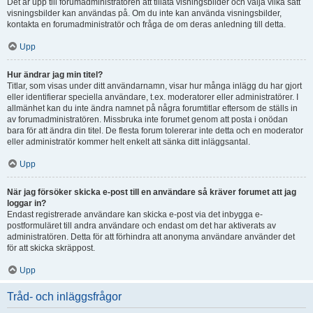
Det är upp till forumadministratören att tillåta visningsbilder och välja vilka sätt
visningsbilder kan användas på. Om du inte kan använda visningsbilder,
kontakta en forumadministratör och fråga de om deras anledning till detta.
Upp
Hur ändrar jag min titel?
Titlar, som visas under ditt användarnamn, visar hur många inlägg du har gjort
eller identifierar speciella användare, t.ex. moderatorer eller administratörer. I
allmänhet kan du inte ändra namnet på några forumtitlar eftersom de ställs in
av forumadministratören. Missbruka inte forumet genom att posta i onödan
bara för att ändra din titel. De flesta forum tolererar inte detta och en moderator
eller administratör kommer helt enkelt att sänka ditt inläggsantal.
Upp
När jag försöker skicka e-post till en användare så kräver forumet att jag
loggar in?
Endast registrerade användare kan skicka e-post via det inbygga e-
postformuläret till andra användare och endast om det har aktiverats av
administratören. Detta för att förhindra att anonyma användare använder det
för att skicka skräppost.
Upp
Tråd- och inläggsfrågor