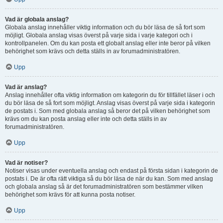
Vad är globala anslag?
Globala anslag innehåller viktig information och du bör läsa de så fort som
möjligt. Globala anslag visas överst på varje sida i varje kategori och i
kontrollpanelen. Om du kan posta ett globalt anslag eller inte beror på vilken
behörighet som krävs och detta ställs in av forumadministratören.
Upp
Vad är anslag?
Anslag innehåller ofta viktig information om kategorin du för tillfället läser i och
du bör läsa de så fort som möjligt. Anslag visas överst på varje sida i kategorin
de postats i. Som med globala anslag så beror det på vilken behörighet som
krävs om du kan posta anslag eller inte och detta ställs in av
forumadministratören.
Upp
Vad är notiser?
Notiser visas under eventuella anslag och endast på första sidan i kategorin de
postats i. De är ofta rätt viktiga så du bör läsa de när du kan. Som med anslag
och globala anslag så är det forumadministratören som bestämmer vilken
behörighet som krävs för att kunna posta notiser.
Upp