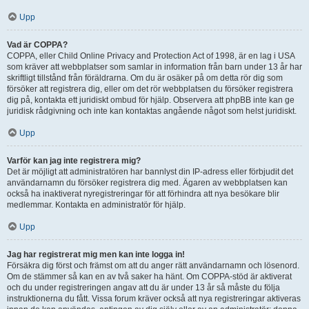
Upp
Vad är COPPA?
COPPA, eller Child Online Privacy and Protection Act of 1998, är en lag i USA
som kräver att webbplatser som samlar in information från barn under 13 år har
skriftligt tillstånd från föräldrarna. Om du är osäker på om detta rör dig som
försöker att registrera dig, eller om det rör webbplatsen du försöker registrera
dig på, kontakta ett juridiskt ombud för hjälp. Observera att phpBB inte kan ge
juridisk rådgivning och inte kan kontaktas angående något som helst juridiskt.
Upp
Varför kan jag inte registrera mig?
Det är möjligt att administratören har bannlyst din IP-adress eller förbjudit det
användarnamn du försöker registrera dig med. Ägaren av webbplatsen kan
också ha inaktiverat nyregistreringar för att förhindra att nya besökare blir
medlemmar. Kontakta en administratör för hjälp.
Upp
Jag har registrerat mig men kan inte logga in!
Försäkra dig först och främst om att du anger rätt användarnamn och lösenord.
Om de stämmer så kan en av två saker ha hänt. Om COPPA-stöd är aktiverat
och du under registreringen angav att du är under 13 år så måste du följa
instruktionerna du fått. Vissa forum kräver också att nya registreringar aktiveras