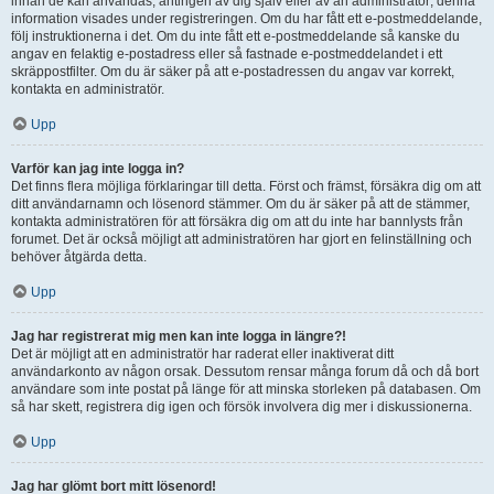
innan de kan användas, antingen av dig själv eller av an administratör; denna
information visades under registreringen. Om du har fått ett e-postmeddelande,
följ instruktionerna i det. Om du inte fått ett e-postmeddelande så kanske du
angav en felaktig e-postadress eller så fastnade e-postmeddelandet i ett
skräppostfilter. Om du är säker på att e-postadressen du angav var korrekt,
kontakta en administratör.
Upp
Varför kan jag inte logga in?
Det finns flera möjliga förklaringar till detta. Först och främst, försäkra dig om att
ditt användarnamn och lösenord stämmer. Om du är säker på att de stämmer,
kontakta administratören för att försäkra dig om att du inte har bannlysts från
forumet. Det är också möjligt att administratören har gjort en felinställning och
behöver åtgärda detta.
Upp
Jag har registrerat mig men kan inte logga in längre?!
Det är möjligt att en administratör har raderat eller inaktiverat ditt
användarkonto av någon orsak. Dessutom rensar många forum då och då bort
användare som inte postat på länge för att minska storleken på databasen. Om
så har skett, registrera dig igen och försök involvera dig mer i diskussionerna.
Upp
Jag har glömt bort mitt lösenord!