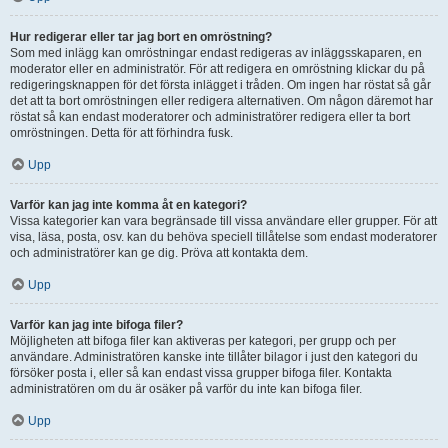
Hur redigerar eller tar jag bort en omröstning?
Som med inlägg kan omröstningar endast redigeras av inläggsskaparen, en
moderator eller en administratör. För att redigera en omröstning klickar du på
redigeringsknappen för det första inlägget i tråden. Om ingen har röstat så går
det att ta bort omröstningen eller redigera alternativen. Om någon däremot har
röstat så kan endast moderatorer och administratörer redigera eller ta bort
omröstningen. Detta för att förhindra fusk.
Upp
Varför kan jag inte komma åt en kategori?
Vissa kategorier kan vara begränsade till vissa användare eller grupper. För att
visa, läsa, posta, osv. kan du behöva speciell tillåtelse som endast moderatorer
och administratörer kan ge dig. Pröva att kontakta dem.
Upp
Varför kan jag inte bifoga filer?
Möjligheten att bifoga filer kan aktiveras per kategori, per grupp och per
användare. Administratören kanske inte tillåter bilagor i just den kategori du
försöker posta i, eller så kan endast vissa grupper bifoga filer. Kontakta
administratören om du är osäker på varför du inte kan bifoga filer.
Upp