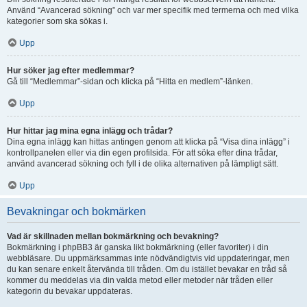
Använd “Avancerad sökning” och var mer specifik med termerna och med vilka
kategorier som ska sökas i.
Upp
Hur söker jag efter medlemmar?
Gå till “Medlemmar”-sidan och klicka på “Hitta en medlem”-länken.
Upp
Hur hittar jag mina egna inlägg och trådar?
Dina egna inlägg kan hittas antingen genom att klicka på “Visa dina inlägg” i
kontrollpanelen eller via din egen profilsida. För att söka efter dina trådar,
använd avancerad sökning och fyll i de olika alternativen på lämpligt sätt.
Upp
Bevakningar och bokmärken
Vad är skillnaden mellan bokmärkning och bevakning?
Bokmärkning i phpBB3 är ganska likt bokmärkning (eller favoriter) i din
webbläsare. Du uppmärksammas inte nödvändigtvis vid uppdateringar, men
du kan senare enkelt återvända till tråden. Om du istället bevakar en tråd så
kommer du meddelas via din valda metod eller metoder när tråden eller
kategorin du bevakar uppdateras.