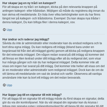
Hur skapar jag en ny tråd i en kategori?
För att skapa en ny tråd i en kategori, klicka på den relevanta knappen på
antingen kategori- eller trådsidan. Möjligen så måste du registrera dig innan du
kan skriva ett meddelande. En lista över vilka behörigheter som du har finns
längst ner på kategori- och trådsidorna. Exempel: Du kan skapa nya trådar i
denna kategori, Du kan bifoga filer i denna kategori, osv.
Upp
Hur ändrar och raderar jag inlägg?
Såvida du inte är administratör eller moderator kan du endast redigera och ta
bort dina egna inlägg. Du kan redigera ett inlägg (ibland bara under en
begränsad tid från det att inlägget gjorts) genom att klicka på redigera-knappen
för det relevanta inlägget. Om någon redan svarat på ditt inlägg så kommer det
att finnas en liten textrad under ditt inlägg efter att du redigerat det, som visar
hur många gånger och när du har redigerat inlägget. Detta kommer inte att
visas om ingen har svarat på ditt inlägg. Det kommer inte heller att visas om det
är en moderator eller administratör som redigerat inlägget. Dock kan de om de
vill lämna ett meddelande om vad de ändrat och varför. Observera att vanliga
användare inte kan ta bort ett inlägg om det redan besvarats.
Upp
Hur lägger jag till en signatur till mitt inlägg?
För att lägga till en signatur till ett inlägg måste du först skapa en signatur, detta
gör du via din kontrollpanel. När du väl skapat din signatur kan du kryssa i
Infoga min signatur-rutan i inläggsformuläret för att lägga till din signatur till ditt