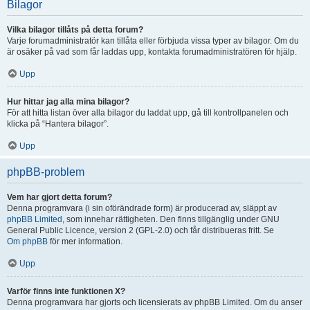
Bilagor
Vilka bilagor tillåts på detta forum?
Varje forumadministratör kan tillåta eller förbjuda vissa typer av bilagor. Om du
är osäker på vad som får laddas upp, kontakta forumadministratören för hjälp.
Upp
Hur hittar jag alla mina bilagor?
För att hitta listan över alla bilagor du laddat upp, gå till kontrollpanelen och
klicka på “Hantera bilagor”.
Upp
phpBB-problem
Vem har gjort detta forum?
Denna programvara (i sin oförändrade form) är producerad av, släppt av
phpBB Limited
, som innehar rättigheten. Den finns tillgänglig under GNU
General Public Licence, version 2 (GPL-2.0) och får distribueras fritt. Se
Om phpBB
för mer information.
Upp
Varför finns inte funktionen X?
Denna programvara har gjorts och licensierats av phpBB Limited. Om du anser