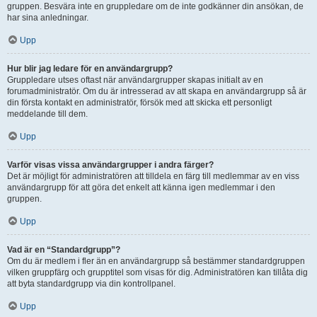
gruppen. Besvära inte en gruppledare om de inte godkänner din ansökan, de
har sina anledningar.
Upp
Hur blir jag ledare för en användargrupp?
Gruppledare utses oftast när användargrupper skapas initialt av en
forumadministratör. Om du är intresserad av att skapa en användargrupp så är
din första kontakt en administratör, försök med att skicka ett personligt
meddelande till dem.
Upp
Varför visas vissa användargrupper i andra färger?
Det är möjligt för administratören att tilldela en färg till medlemmar av en viss
användargrupp för att göra det enkelt att känna igen medlemmar i den
gruppen.
Upp
Vad är en “Standardgrupp”?
Om du är medlem i fler än en användargrupp så bestämmer standardgruppen
vilken gruppfärg och grupptitel som visas för dig. Administratören kan tillåta dig
att byta standardgrupp via din kontrollpanel.
Upp