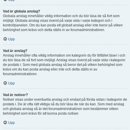
Vad är globala anslag?
Globala anslag innehåller viktig information och du bör läsa de så fort som
möjligt. Globala anslag visas överst på varje sida i varje kategori och i
kontrollpanelen. Om du kan posta ett globalt anslag eller inte beror på vilken
behörighet som krävs och detta ställs in av forumadministratören.
Upp
Vad är anslag?
Anslag innehåller ofta viktig information om kategorin du för tillfället läser i och
du bör läsa de så fort som möjligt. Anslag visas överst på varje sida i kategorin
de postats i. Som med globala anslag så beror det på vilken behörighet som
krävs om du kan posta anslag eller inte och detta ställs in av
forumadministratören.
Upp
Vad är notiser?
Notiser visas under eventuella anslag och endast på första sidan i kategorin de
postats i. De är ofta rätt viktiga så du bör läsa de när du kan. Som med anslag
och globala anslag så är det forumadministratören som bestämmer vilken
behörighet som krävs för att kunna posta notiser.
Upp