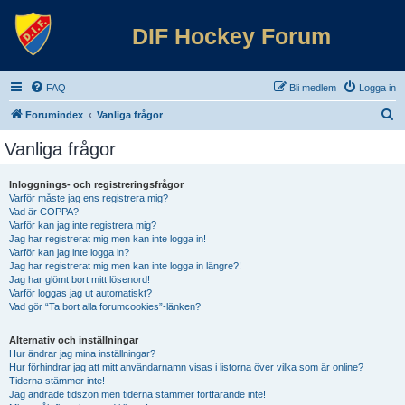
DIF Hockey Forum
FAQ
Bli medlem
Logga in
S
Forumindex
Vanliga frågor
ö
Vanliga frågor
k
Inloggnings- och registreringsfrågor
Varför måste jag ens registrera mig?
Vad är COPPA?
Varför kan jag inte registrera mig?
Jag har registrerat mig men kan inte logga in!
Varför kan jag inte logga in?
Jag har registrerat mig men kan inte logga in längre?!
Jag har glömt bort mitt lösenord!
Varför loggas jag ut automatiskt?
Vad gör “Ta bort alla forumcookies”-länken?
Alternativ och inställningar
Hur ändrar jag mina inställningar?
Hur förhindrar jag att mitt användarnamn visas i listorna över vilka som är online?
Tiderna stämmer inte!
Jag ändrade tidszon men tiderna stämmer fortfarande inte!