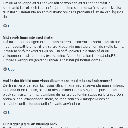
Om du är säker på att du har valt rätt tidszon och att du har har ställt in
sommartid korrekt och tiderna fortfarande inte stämmer så är serverns klocka
felinställd. Underrätta en administratör om detta problem så att de kan åtgärda
det.
Upp
Mitt språk finns inte med i listan!
I så fall har förmodligen inte administratören installerat ditt språk eller så har
ingen översatt forumet till ditt språk. Fråga administratören om de skulle kunna
installera språkpaketet du vill ha. Om språkpaketet inte finns så är du
välkommen att skapa en ny översättning. Mer information finns på phpBB
Limiteds webbplats (använd länken längst ner på forumsidorna).
Upp
Vad är det för bild som visas tillsammans med mitt användarnamn?
Det finns två bilder som kan visas tillsammans med ett användarnamn i inlägg.
Den ena är en titelbild, oftast är dessa bilder i form av stjärnor, prickar eller
block som visar hur många inlägg du har gjort eller din status på forumet. Den
andra bilden, oftast är den större, är känd som en visningsbild och är i
allmänhet unik eller personlig för varje användare.
Upp
Hur lägger jag till en visningsbild?