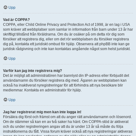
Upp
Vad är COPPA?
COPPA, eller Child Online Privacy and Protection Act of 1998, är en lag i USA
som kräver att webbplatser som samlar in information från barn under 13 år har
skriftligt tillstånd från föräldrarna. Om du är osäker på om detta rör dig som
försöker att registrera dig, eller om det rör webbplatsen du försöker registrera
dig på, kontakta ett juridiskt ombud för hjälp. Observera att phpBB inte kan ge
juridisk rådgivning och inte kan kontaktas angående något som helst juridiskt.
Upp
Varför kan jag inte registrera mig?
Det är möjligt att administratören har bannlyst din IP-adress eller förbjudit det
användarnamn du försöker registrera dig med. Ägaren av webbplatsen kan
också ha inaktiverat nyregistreringar för att förhindra att nya besökare blir
medlemmar. Kontakta en administratör för hjälp.
Upp
Jag har registrerat mig men kan inte logga in!
Försäkra dig först och främst om att du anger rätt användarnamn och lösenord.
Om de stämmer så kan en av två saker ha hänt. Om COPPA-stöd är aktiverat
och du under registreringen angav att du är under 13 år så måste du följa
instruktionerna du fått. Vissa forum kräver också att nya registreringar aktiveras