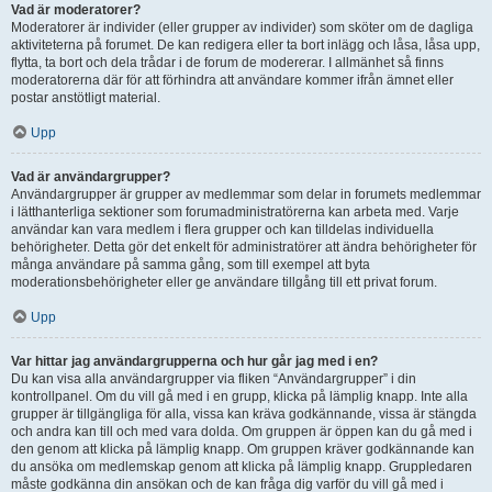
Vad är moderatorer?
Moderatorer är individer (eller grupper av individer) som sköter om de dagliga
aktiviteterna på forumet. De kan redigera eller ta bort inlägg och låsa, låsa upp,
flytta, ta bort och dela trådar i de forum de modererar. I allmänhet så finns
moderatorerna där för att förhindra att användare kommer ifrån ämnet eller
postar anstötligt material.
Upp
Vad är användargrupper?
Användargrupper är grupper av medlemmar som delar in forumets medlemmar
i lätthanterliga sektioner som forumadministratörerna kan arbeta med. Varje
användar kan vara medlem i flera grupper och kan tilldelas individuella
behörigheter. Detta gör det enkelt för administratörer att ändra behörigheter för
många användare på samma gång, som till exempel att byta
moderationsbehörigheter eller ge användare tillgång till ett privat forum.
Upp
Var hittar jag användargrupperna och hur går jag med i en?
Du kan visa alla användargrupper via fliken “Användargrupper” i din
kontrollpanel. Om du vill gå med i en grupp, klicka på lämplig knapp. Inte alla
grupper är tillgängliga för alla, vissa kan kräva godkännande, vissa är stängda
och andra kan till och med vara dolda. Om gruppen är öppen kan du gå med i
den genom att klicka på lämplig knapp. Om gruppen kräver godkännande kan
du ansöka om medlemskap genom att klicka på lämplig knapp. Gruppledaren
måste godkänna din ansökan och de kan fråga dig varför du vill gå med i