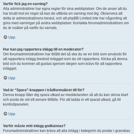
Varför fick jag en varning?
Alla administratörer har egna regler för sina webbplatser. Om de anser att du
har brutit mot en regel så kan de utfärda en varning mot dig. Observera att
detta är administratörens beslut, och att phpBB Limited inte har någonting att
göra med varningar på andra webbplatser. Kontakta forumadministratören om
du är osäker på varför du varnats.
Upp
Hur kan jag rapportera inlägg till en moderator?
Om forumadministratören har tillåtit det så ska du se en bild som används för
att rapportera inlägg bredvid inlägget som du vill rapportera. Klicka på denna
bild och du kommer att guidas igenom stegen som krävs för att rapportera
inlägget.
Upp
Vad är “Spara”-knappen i trådformuläret till för?
Denna knapp låter dig spara utkast av meddelanden så att du kan skriva klart
och posta de vid ett senare tillfälle. För att ladda in ett sparat utkast, gå till
kontrollpanelen.
Upp
Varför måste mitt inlägg godkännas?
Forumadministratören kan kräva att alla inlägg i kategorin du postar i granskas