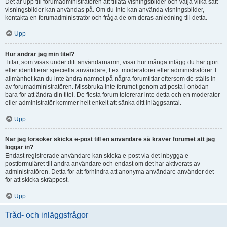
Det är upp till forumadministratören att tillåta visningsbilder och välja vilka sätt
visningsbilder kan användas på. Om du inte kan använda visningsbilder,
kontakta en forumadministratör och fråga de om deras anledning till detta.
Upp
Hur ändrar jag min titel?
Titlar, som visas under ditt användarnamn, visar hur många inlägg du har gjort
eller identifierar speciella användare, t.ex. moderatorer eller administratörer. I
allmänhet kan du inte ändra namnet på några forumtitlar eftersom de ställs in
av forumadministratören. Missbruka inte forumet genom att posta i onödan
bara för att ändra din titel. De flesta forum tolererar inte detta och en moderator
eller administratör kommer helt enkelt att sänka ditt inläggsantal.
Upp
När jag försöker skicka e-post till en användare så kräver forumet att jag
loggar in?
Endast registrerade användare kan skicka e-post via det inbygga e-
postformuläret till andra användare och endast om det har aktiverats av
administratören. Detta för att förhindra att anonyma användare använder det
för att skicka skräppost.
Upp
Tråd- och inläggsfrågor