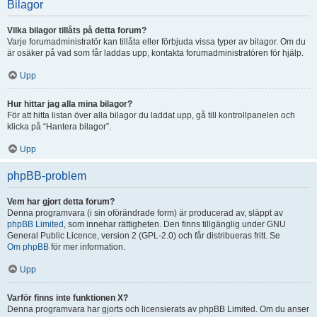
Bilagor
Vilka bilagor tillåts på detta forum?
Varje forumadministratör kan tillåta eller förbjuda vissa typer av bilagor. Om du
är osäker på vad som får laddas upp, kontakta forumadministratören för hjälp.
Upp
Hur hittar jag alla mina bilagor?
För att hitta listan över alla bilagor du laddat upp, gå till kontrollpanelen och
klicka på “Hantera bilagor”.
Upp
phpBB-problem
Vem har gjort detta forum?
Denna programvara (i sin oförändrade form) är producerad av, släppt av
phpBB Limited
, som innehar rättigheten. Den finns tillgänglig under GNU
General Public Licence, version 2 (GPL-2.0) och får distribueras fritt. Se
Om phpBB
för mer information.
Upp
Varför finns inte funktionen X?
Denna programvara har gjorts och licensierats av phpBB Limited. Om du anser