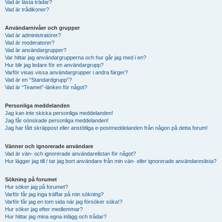
Vad är låsta trådar?
Vad är trådikoner?
Användarnivåer och grupper
Vad är administratörer?
Vad är moderatorer?
Vad är användargrupper?
Var hittar jag användargrupperna och hur går jag med i en?
Hur blir jag ledare för en användargrupp?
Varför visas vissa användargrupper i andra färger?
Vad är en “Standardgrupp”?
Vad är “Teamet”-länken för något?
Personliga meddelanden
Jag kan inte skicka personliga meddelanden!
Jag får oönskade personliga meddelanden!
Jag har fått skräppost eller anstötliga e-postmeddelanden från någon på detta forum!
Vänner och ignorerade användare
Vad är vän- och ignorerade användarelistan för något?
Hur lägger jag till / tar jag bort användare från min vän- eller ignorerade användareslista?
Sökning på forumet
Hur söker jag på forumet?
Varför får jag inga träffar på min sökning?
Varför får jag en tom sida när jag försöker söka!?
Hur söker jag efter medlemmar?
Hur hittar jag mina egna inlägg och trådar?