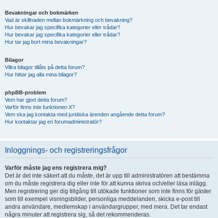
Bevakningar och bokmärken
Vad är skillnaden mellan bokmärkning och bevakning?
Hur bevakar jag specifika kategorier eller trådar?
Hur bevakar jag specifika kategorier eller trådar?
Hur tar jag bort mina bevakningar?
Bilagor
Vilka bilagor tillåts på detta forum?
Hur hittar jag alla mina bilagor?
phpBB-problem
Vem har gjort detta forum?
Varför finns inte funktionen X?
Vem ska jag kontakta med juridiska ärenden angående detta forum?
Hur kontaktar jag en forumadministratör?
Inloggnings- och registreringsfrågor
Varför måste jag ens registrera mig?
Det är det inte säkert att du måste, det är upp till administratören att bestämma
om du måste registrera dig eller inte för att kunna skriva och/eller läsa inlägg.
Men registrering ger dig tillgång till utökade funktioner som inte finns för gäster
som till exempel visningsbilder, personliga meddelanden, skicka e-post till
andra användare, medlemskap i användargrupper, med mera. Det tar endast
några minuter att registrera sig, så det rekommenderas.