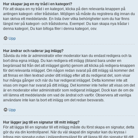
Hur skapar jag en ny tråd i en kategori?
För att skapa en ny tråd i en kategori, klicka på den relevanta knappen på
antingen kategori- eller trådsidan. Möjligen så måste du registrera dig innan du
kan skriva ett meddelande. En lista över vilka behörigheter som du har finns
längst ner på kategori- och trådsidorna. Exempel: Du kan skapa nya trådar i
denna kategori, Du kan bifoga filer i denna kategori, osv.
Upp
Hur ändrar och raderar jag inlägg?
Såvida du inte är administratör eller moderator kan du endast redigera och ta
bort dina egna inlägg. Du kan redigera ett inlägg (ibland bara under en
begränsad tid från det att inlägget gjorts) genom att klicka på redigera-knappen
för det relevanta inlägget. Om någon redan svarat på ditt inlägg så kommer det
att finnas en liten textrad under ditt inlägg efter att du redigerat det, som visar
hur många gånger och när du har redigerat inlägget. Detta kommer inte att
visas om ingen har svarat på ditt inlägg. Det kommer inte heller att visas om det
är en moderator eller administratör som redigerat inlägget. Dock kan de om de
vill lämna ett meddelande om vad de ändrat och varför. Observera att vanliga
användare inte kan ta bort ett inlägg om det redan besvarats.
Upp
Hur lägger jag till en signatur till mitt inlägg?
För att lägga till en signatur till ett inlägg måste du först skapa en signatur, detta
gör du via din kontrollpanel. När du väl skapat din signatur kan du kryssa i
Infoga min signatur-rutan i inläggsformuläret för att lägga till din signatur till ditt