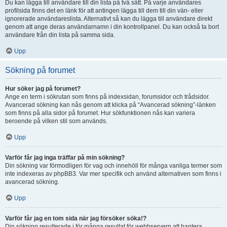
Du kan lägga till användare till din lista på två sätt. På varje användares
profilsida finns det en länk för att antingen lägga till dem till din vän- eller
ignorerade användareslista. Alternativt så kan du lägga till användare direkt
genom att ange deras användarnamn i din kontrollpanel. Du kan också ta bort
användare från din lista på samma sida.
Upp
Sökning på forumet
Hur söker jag på forumet?
Ange en term i sökrutan som finns på indexsidan, forumsidor och trådsidor.
Avancerad sökning kan nås genom att klicka på “Avancerad sökning”-länken
som finns på alla sidor på forumet. Hur sökfunktionen nås kan variera
beroende på vilken stil som används.
Upp
Varför får jag inga träffar på min sökning?
Din sökning var förmodligen för vag och innehöll för många vanliga termer som
inte indexeras av phpBB3. Var mer specifik och använd alternativen som finns i
avancerad sökning.
Upp
Varför får jag en tom sida när jag försöker söka!?
Din sökning resulterade i för många resultat för webbservern att hantera.