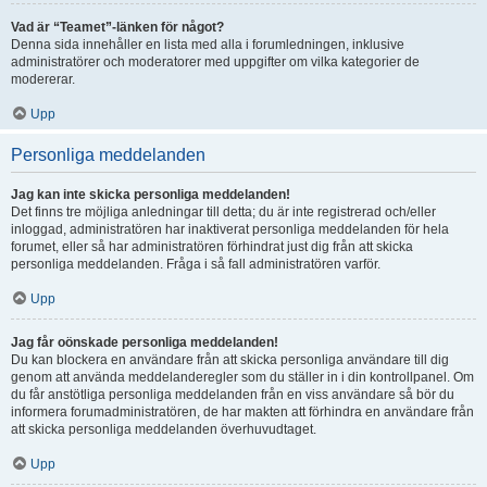
Vad är “Teamet”-länken för något?
Denna sida innehåller en lista med alla i forumledningen, inklusive
administratörer och moderatorer med uppgifter om vilka kategorier de
modererar.
Upp
Personliga meddelanden
Jag kan inte skicka personliga meddelanden!
Det finns tre möjliga anledningar till detta; du är inte registrerad och/eller
inloggad, administratören har inaktiverat personliga meddelanden för hela
forumet, eller så har administratören förhindrat just dig från att skicka
personliga meddelanden. Fråga i så fall administratören varför.
Upp
Jag får oönskade personliga meddelanden!
Du kan blockera en användare från att skicka personliga användare till dig
genom att använda meddelanderegler som du ställer in i din kontrollpanel. Om
du får anstötliga personliga meddelanden från en viss användare så bör du
informera forumadministratören, de har makten att förhindra en användare från
att skicka personliga meddelanden överhuvudtaget.
Upp