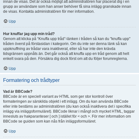
innan de visas. Det är också möjligt att administratören har placerat dig i en
grupp av användare som han anser behöver få sina inlägg granskade innan
de visas. Kontakta administratören för mer information.
Upp
Hur knuffar jag upp min tråd?
Genom att klicka på “Knuffa upp tråd”-länken i tråden så kan du "knuffa upp"
tråden överst på förstasidan i kategorin. Om du inte ser denna länk så kan
uppknuffning av trådar vara inaktiverat, eller så har inte den krävda
tidsgränsen uppnåts än. Det går också att knuffa upp en tråd genom att helt
enkelt svara på den. Försäkra dig dock först om att du följer forumreglerna.
Upp
Formatering och trådtyper
Vad är BBCode?
BBCode är en speciell variant av HTML som ger stor kontroll över
formateringen av särskilda objekt i ett inlägg. Om du kan använda BBCode
eller inte bestäms av administratören (du kan också inaktivera det i specifika
inlägg via inläggsformuläret). BBCode liknar i mångt och mycket HTML, taggar
innesluts av hakparanteser [ och ] istället för < och >. För mer information om
BBCode se guiden som kan nås från inläggsformuläret.
Upp