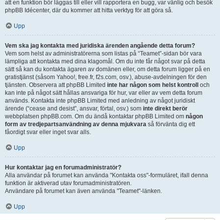
att en funktion bör läggas till eller vill rapportera en bugg, var vänlig och besök
phpBB Idécenter, där du kommer att hitta verktyg för att göra så.
Upp
Vem ska jag kontakta med juridiska ärenden angående detta forum?
Vem som helst av administratörerna som listas på “Teamet”-sidan bör vara
lämpliga att kontakta med dina klagomål. Om du inte får något svar på detta
sätt så kan du kontakta ägaren av domänen eller, om detta forum ligger på en
gratistjänst (såsom Yahoo!, free.fr, f2s.com, osv.), abuse-avdelningen för den
tjänsten. Observera att phpBB Limited
inte har någon som helst kontroll
och
kan inte på något sätt hållas ansvariga för hur, var eller av vem detta forum
används. Kontakta inte phpBB Limited med anledning av något juridiskt
ärende (“cease and desist”, ansvar, förtal, osv.) som
inte direkt berör
webbplatsen phpBB.com. Om du ändå kontaktar phpBB Limited om
någon
form av tredjepartsanvändning av denna mjukvara
så förvänta dig ett
fåordigt svar eller inget svar alls.
Upp
Hur kontaktar jag en forumadministratör?
Alla användar på forumet kan använda "Kontakta oss"-formuläret, ifall denna
funktion är aktiverad utav forumadministratören.
Användare på forumet kan även använda "Teamet"-länken.
Upp