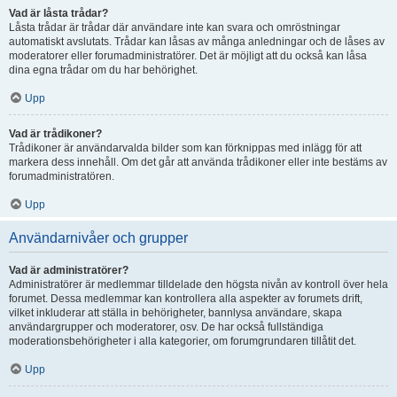
Vad är låsta trådar?
Låsta trådar är trådar där användare inte kan svara och omröstningar
automatiskt avslutats. Trådar kan låsas av många anledningar och de låses av
moderatorer eller forumadministratörer. Det är möjligt att du också kan låsa
dina egna trådar om du har behörighet.
Upp
Vad är trådikoner?
Trådikoner är användarvalda bilder som kan förknippas med inlägg för att
markera dess innehåll. Om det går att använda trådikoner eller inte bestäms av
forumadministratören.
Upp
Användarnivåer och grupper
Vad är administratörer?
Administratörer är medlemmar tilldelade den högsta nivån av kontroll över hela
forumet. Dessa medlemmar kan kontrollera alla aspekter av forumets drift,
vilket inkluderar att ställa in behörigheter, bannlysa användare, skapa
användargrupper och moderatorer, osv. De har också fullständiga
moderationsbehörigheter i alla kategorier, om forumgrundaren tillåtit det.
Upp