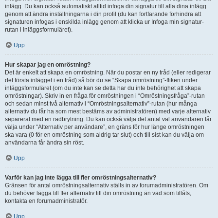
inlägg. Du kan också automatiskt alltid infoga din signatur till alla dina inlägg
genom att ändra inställningarna i din profil (du kan fortfarande förhindra att
signaturen infogas i enskilda inlägg genom att klicka ur Infoga min signatur-
rutan i inläggsformuläret).
Upp
Hur skapar jag en omröstning?
Det är enkelt att skapa en omröstning. När du postar en ny tråd (eller redigerar
det första inlägget i en tråd) så bör du se “Skapa omröstning”-fliken under
inläggsformuläret (om du inte kan se detta har du inte behörighet att skapa
omröstningar). Skriv in en fråga för omröstningen i “Omröstningsfråga”-rutan
och sedan minst två alternativ i “Omröstningsalternativ”-rutan (hur många
alternativ du får ha som mest bestäms av administratören) med varje alternativ
separerat med en radbrytning. Du kan också välja det antal val användaren får
välja under “Alternativ per användare”, en gräns för hur länge omröstningen
ska vara (0 för en omröstning som aldrig tar slut) och till sist kan du välja om
användarna får ändra sin röst.
Upp
Varför kan jag inte lägga till fler omröstningsalternativ?
Gränsen för antal omröstningsalternativ ställs in av forumadministratören. Om
du behöver lägga till fler alternativ till din omröstning än vad som tillåts,
kontakta en forumadministratör.
Upp