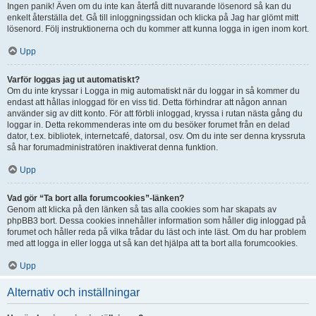
Ingen panik! Även om du inte kan återfå ditt nuvarande lösenord så kan du
enkelt återställa det. Gå till inloggningssidan och klicka på Jag har glömt mitt
lösenord. Följ instruktionerna och du kommer att kunna logga in igen inom kort.
Upp
Varför loggas jag ut automatiskt?
Om du inte kryssar i Logga in mig automatiskt när du loggar in så kommer du
endast att hållas inloggad för en viss tid. Detta förhindrar att någon annan
använder sig av ditt konto. För att förbli inloggad, kryssa i rutan nästa gång du
loggar in. Detta rekommenderas inte om du besöker forumet från en delad
dator, t.ex. bibliotek, internetcafé, datorsal, osv. Om du inte ser denna kryssruta
så har forumadministratören inaktiverat denna funktion.
Upp
Vad gör “Ta bort alla forumcookies”-länken?
Genom att klicka på den länken så tas alla cookies som har skapats av
phpBB3 bort. Dessa cookies innehåller information som håller dig inloggad på
forumet och håller reda på vilka trådar du läst och inte läst. Om du har problem
med att logga in eller logga ut så kan det hjälpa att ta bort alla forumcookies.
Upp
Alternativ och inställningar