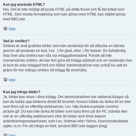
Kan jag använda HTML?
Nej. Det är inte möjligt att posta HTML på detta forum och få det tolkat som
HTML. Den mesta formatering som kan göras med HTML kan istället göras
med BBCode.
Upp
Vad är smilies?
Smilies är små grafiska bilder som kan användas för att uttrycka en känsla
genom att använda en kod, t.ex. :) för glad, eller :( för ledsen. En fullständig
lista över alla smilies kan nås via inläggsformuläret. Försök att inte
överanvända smilies, de kan fort göra ett inlägg oläsbart och en moderator kan
ta bort de eller inlägget helt och hållet. Administratören kan också ha satt en
gräns för hur många smilies ett inlägg får innehålla.
Upp
Kan jag infoga bilder?
Ja, bilder kan visas i dina inlägg. Om administratören har aktiverat bilagor så
kan du ladda upp bilderna direkt till forumet. Annars måste du länka till en bild
som finns på en offentlig webbserver, t.ex. http://www.example.com/my-
picture.gif. Du kan inte länka till bilder som bara finns på din PC (såvida den
inte är en offentlig webbserver) eller till bilder som finns bakom
autentiseringsmekanismer, som t.ex. Hotmail eller Yahoo, lösenorsskyddade
sajter, m.m. För att infoga en bild, använd BBCode-taggen [img].
Upp