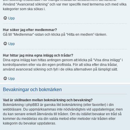
Använd “Avancerad sökning” och var mer specifik med termerna och med vilka
kategorier som ska sökas i.
Upp
Hur söker jag efter medlemmar?
Gå till “Medlemmar”-sidan och klicka på “Hitta en medlem”-länken.
Upp
Hur hittar jag mina egna inlägg och trådar?
Dina egna inlägg kan hittas antingen genom att klicka på “Visa dina inlägg” i
kontrollpanelen eller via din egen profilsida. För att söka efter dina trådar,
använd avancerad sökning och fyll i de olika alternativen på lämpligt sätt.
Upp
Bevakningar och bokmärken
Vad är skillnaden mellan bokmärkning och bevakning?
Bokmärkning i phpBB3 är ganska likt bokmärkning (eller favoriter) i din
webbläsare. Du uppmärksammas inte nödvändigtvis vid uppdateringar, men
du kan senare enkelt återvända till tråden. Om du istället bevakar en tråd så
kommer du meddelas via din valda metod eller metoder när tråden eller
kategorin du bevakar uppdateras.