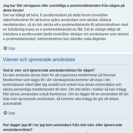
Jag har fått skräppost eller anstötliga e-postmeddelanden från någon på
detta forum!
Det var tråkigt att höra. E-postformuläret på detta forum innehåller
säkerhetsrutiner för att kunna spåra användare som skickar sådana
meddelanden, så du bör skicka ett e-postmeddelande till administratören med
en fullständig kopia av e-postmeddelandet du fått. Det är väldigt viktigt att
inkludera e-posthuvudet (detta innehåller detaljer om användaren som skickat
e-postmeddelandet). Administratören kan därefter vidta åtgärder.
Upp
Vänner och ignorerade användare
Vad är vän- och ignorerade användarelistan för något?
Du kan använda dessa listor för att organisera medlemmar på forumet.
Medlemmar som läggs till i din vänskapslista kommer att visas i din
kontrollpanel vilket låter dig snabbt och enkelt visa deras onlinestatus och
skicka personliga meddelanden till dem. Om det stöds i mallen så kan inlägg
från dessa användare också framhävas. Om du lägger till en användare till din
lista över ignorerade användare, så kommer alla inlägg de gör att döljas
automatiskt.
Upp
Hur lägger jag till / tar jag bort användare från min vän- eller ignorerade
användareslista?