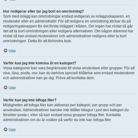
Hur redigerar eller tar jag bort en omröstning?
Som med inlägg kan omröstningar endast redigeras av inläggsskaparen, en
moderator eller en administratör. För att redigera en omröstning klickar du på
redigeringsknappen för det första inlägget i tråden. Om ingen har röstat så går
det att ta bort omröstningen eller redigera alternativen. Om någon däremot har
röstat så kan endast moderatorer och administratörer redigera eller ta bort
omröstningen. Detta för att förhindra fusk.
Upp
Varför kan jag inte komma åt en kategori?
Vissa kategorier kan vara begränsade till vissa användare eller grupper. För att
visa, läsa, posta, osv. kan du behöva speciell tillåtelse som endast moderatorer
och administratörer kan ge dig. Pröva att kontakta dem.
Upp
Varför kan jag inte bifoga filer?
Möjligheten att bifoga filer kan aktiveras per kategori, per grupp och per
användare. Administratören kanske inte tillåter bilagor i just den kategori du
försöker posta i, eller så kan endast vissa grupper bifoga filer. Kontakta
administratören om du är osäker på varför du inte kan bifoga filer.
Upp