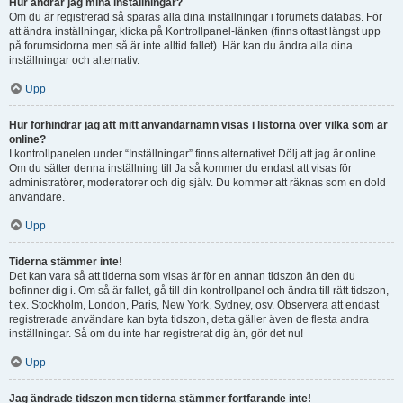
Hur ändrar jag mina inställningar?
Om du är registrerad så sparas alla dina inställningar i forumets databas. För
att ändra inställningar, klicka på Kontrollpanel-länken (finns oftast längst upp
på forumsidorna men så är inte alltid fallet). Här kan du ändra alla dina
inställningar och alternativ.
Upp
Hur förhindrar jag att mitt användarnamn visas i listorna över vilka som är
online?
I kontrollpanelen under “Inställningar” finns alternativet Dölj att jag är online.
Om du sätter denna inställning till Ja så kommer du endast att visas för
administratörer, moderatorer och dig själv. Du kommer att räknas som en dold
användare.
Upp
Tiderna stämmer inte!
Det kan vara så att tiderna som visas är för en annan tidszon än den du
befinner dig i. Om så är fallet, gå till din kontrollpanel och ändra till rätt tidszon,
t.ex. Stockholm, London, Paris, New York, Sydney, osv. Observera att endast
registrerade användare kan byta tidszon, detta gäller även de flesta andra
inställningar. Så om du inte har registrerat dig än, gör det nu!
Upp
Jag ändrade tidszon men tiderna stämmer fortfarande inte!