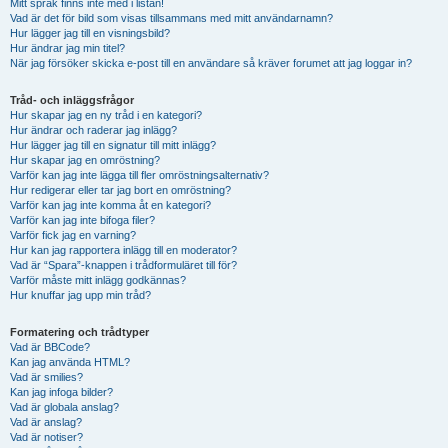
Mitt språk finns inte med i listan!
Vad är det för bild som visas tillsammans med mitt användarnamn?
Hur lägger jag till en visningsbild?
Hur ändrar jag min titel?
När jag försöker skicka e-post till en användare så kräver forumet att jag loggar in?
Tråd- och inläggsfrågor
Hur skapar jag en ny tråd i en kategori?
Hur ändrar och raderar jag inlägg?
Hur lägger jag till en signatur till mitt inlägg?
Hur skapar jag en omröstning?
Varför kan jag inte lägga till fler omröstningsalternativ?
Hur redigerar eller tar jag bort en omröstning?
Varför kan jag inte komma åt en kategori?
Varför kan jag inte bifoga filer?
Varför fick jag en varning?
Hur kan jag rapportera inlägg till en moderator?
Vad är “Spara”-knappen i trådformuläret till för?
Varför måste mitt inlägg godkännas?
Hur knuffar jag upp min tråd?
Formatering och trådtyper
Vad är BBCode?
Kan jag använda HTML?
Vad är smilies?
Kan jag infoga bilder?
Vad är globala anslag?
Vad är anslag?
Vad är notiser?