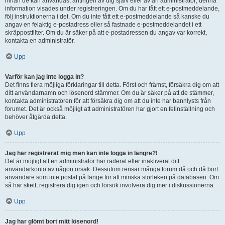
innan de kan användas, antingen av dig själv eller av an administratör; denna
information visades under registreringen. Om du har fått ett e-postmeddelande,
följ instruktionerna i det. Om du inte fått ett e-postmeddelande så kanske du
angav en felaktig e-postadress eller så fastnade e-postmeddelandet i ett
skräppostfilter. Om du är säker på att e-postadressen du angav var korrekt,
kontakta en administratör.
Upp
Varför kan jag inte logga in?
Det finns flera möjliga förklaringar till detta. Först och främst, försäkra dig om att
ditt användarnamn och lösenord stämmer. Om du är säker på att de stämmer,
kontakta administratören för att försäkra dig om att du inte har bannlysts från
forumet. Det är också möjligt att administratören har gjort en felinställning och
behöver åtgärda detta.
Upp
Jag har registrerat mig men kan inte logga in längre?!
Det är möjligt att en administratör har raderat eller inaktiverat ditt
användarkonto av någon orsak. Dessutom rensar många forum då och då bort
användare som inte postat på länge för att minska storleken på databasen. Om
så har skett, registrera dig igen och försök involvera dig mer i diskussionerna.
Upp
Jag har glömt bort mitt lösenord!