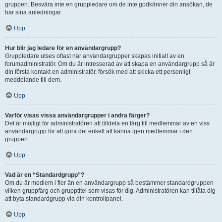
gruppen. Besvära inte en gruppledare om de inte godkänner din ansökan, de
har sina anledningar.
Upp
Hur blir jag ledare för en användargrupp?
Gruppledare utses oftast när användargrupper skapas initialt av en
forumadministratör. Om du är intresserad av att skapa en användargrupp så är
din första kontakt en administratör, försök med att skicka ett personligt
meddelande till dem.
Upp
Varför visas vissa användargrupper i andra färger?
Det är möjligt för administratören att tilldela en färg till medlemmar av en viss
användargrupp för att göra det enkelt att känna igen medlemmar i den
gruppen.
Upp
Vad är en “Standardgrupp”?
Om du är medlem i fler än en användargrupp så bestämmer standardgruppen
vilken gruppfärg och grupptitel som visas för dig. Administratören kan tillåta dig
att byta standardgrupp via din kontrollpanel.
Upp