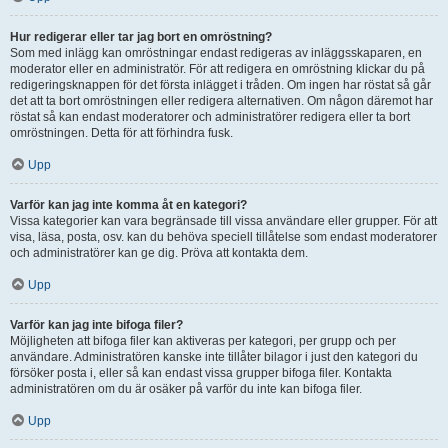
Hur redigerar eller tar jag bort en omröstning?
Som med inlägg kan omröstningar endast redigeras av inläggsskaparen, en
moderator eller en administratör. För att redigera en omröstning klickar du på
redigeringsknappen för det första inlägget i tråden. Om ingen har röstat så går
det att ta bort omröstningen eller redigera alternativen. Om någon däremot har
röstat så kan endast moderatorer och administratörer redigera eller ta bort
omröstningen. Detta för att förhindra fusk.
Upp
Varför kan jag inte komma åt en kategori?
Vissa kategorier kan vara begränsade till vissa användare eller grupper. För att
visa, läsa, posta, osv. kan du behöva speciell tillåtelse som endast moderatorer
och administratörer kan ge dig. Pröva att kontakta dem.
Upp
Varför kan jag inte bifoga filer?
Möjligheten att bifoga filer kan aktiveras per kategori, per grupp och per
användare. Administratören kanske inte tillåter bilagor i just den kategori du
försöker posta i, eller så kan endast vissa grupper bifoga filer. Kontakta
administratören om du är osäker på varför du inte kan bifoga filer.
Upp