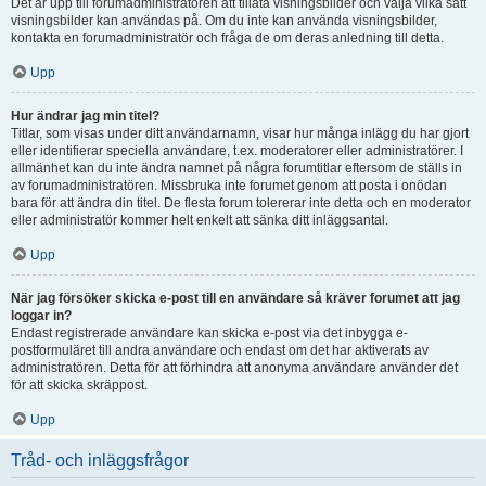
Det är upp till forumadministratören att tillåta visningsbilder och välja vilka sätt
visningsbilder kan användas på. Om du inte kan använda visningsbilder,
kontakta en forumadministratör och fråga de om deras anledning till detta.
Upp
Hur ändrar jag min titel?
Titlar, som visas under ditt användarnamn, visar hur många inlägg du har gjort
eller identifierar speciella användare, t.ex. moderatorer eller administratörer. I
allmänhet kan du inte ändra namnet på några forumtitlar eftersom de ställs in
av forumadministratören. Missbruka inte forumet genom att posta i onödan
bara för att ändra din titel. De flesta forum tolererar inte detta och en moderator
eller administratör kommer helt enkelt att sänka ditt inläggsantal.
Upp
När jag försöker skicka e-post till en användare så kräver forumet att jag
loggar in?
Endast registrerade användare kan skicka e-post via det inbygga e-
postformuläret till andra användare och endast om det har aktiverats av
administratören. Detta för att förhindra att anonyma användare använder det
för att skicka skräppost.
Upp
Tråd- och inläggsfrågor