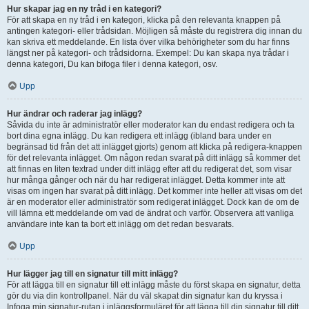
Hur skapar jag en ny tråd i en kategori?
För att skapa en ny tråd i en kategori, klicka på den relevanta knappen på
antingen kategori- eller trådsidan. Möjligen så måste du registrera dig innan du
kan skriva ett meddelande. En lista över vilka behörigheter som du har finns
längst ner på kategori- och trådsidorna. Exempel: Du kan skapa nya trådar i
denna kategori, Du kan bifoga filer i denna kategori, osv.
Upp
Hur ändrar och raderar jag inlägg?
Såvida du inte är administratör eller moderator kan du endast redigera och ta
bort dina egna inlägg. Du kan redigera ett inlägg (ibland bara under en
begränsad tid från det att inlägget gjorts) genom att klicka på redigera-knappen
för det relevanta inlägget. Om någon redan svarat på ditt inlägg så kommer det
att finnas en liten textrad under ditt inlägg efter att du redigerat det, som visar
hur många gånger och när du har redigerat inlägget. Detta kommer inte att
visas om ingen har svarat på ditt inlägg. Det kommer inte heller att visas om det
är en moderator eller administratör som redigerat inlägget. Dock kan de om de
vill lämna ett meddelande om vad de ändrat och varför. Observera att vanliga
användare inte kan ta bort ett inlägg om det redan besvarats.
Upp
Hur lägger jag till en signatur till mitt inlägg?
För att lägga till en signatur till ett inlägg måste du först skapa en signatur, detta
gör du via din kontrollpanel. När du väl skapat din signatur kan du kryssa i
Infoga min signatur-rutan i inläggsformuläret för att lägga till din signatur till ditt