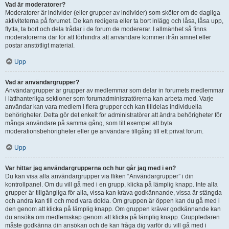
Vad är moderatorer?
Moderatorer är individer (eller grupper av individer) som sköter om de dagliga
aktiviteterna på forumet. De kan redigera eller ta bort inlägg och låsa, låsa upp,
flytta, ta bort och dela trådar i de forum de modererar. I allmänhet så finns
moderatorerna där för att förhindra att användare kommer ifrån ämnet eller
postar anstötligt material.
Upp
Vad är användargrupper?
Användargrupper är grupper av medlemmar som delar in forumets medlemmar
i lätthanterliga sektioner som forumadministratörerna kan arbeta med. Varje
användar kan vara medlem i flera grupper och kan tilldelas individuella
behörigheter. Detta gör det enkelt för administratörer att ändra behörigheter för
många användare på samma gång, som till exempel att byta
moderationsbehörigheter eller ge användare tillgång till ett privat forum.
Upp
Var hittar jag användargrupperna och hur går jag med i en?
Du kan visa alla användargrupper via fliken “Användargrupper” i din
kontrollpanel. Om du vill gå med i en grupp, klicka på lämplig knapp. Inte alla
grupper är tillgängliga för alla, vissa kan kräva godkännande, vissa är stängda
och andra kan till och med vara dolda. Om gruppen är öppen kan du gå med i
den genom att klicka på lämplig knapp. Om gruppen kräver godkännande kan
du ansöka om medlemskap genom att klicka på lämplig knapp. Gruppledaren
måste godkänna din ansökan och de kan fråga dig varför du vill gå med i