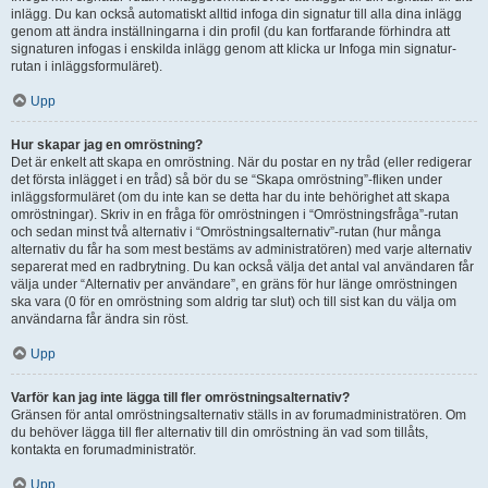
inlägg. Du kan också automatiskt alltid infoga din signatur till alla dina inlägg
genom att ändra inställningarna i din profil (du kan fortfarande förhindra att
signaturen infogas i enskilda inlägg genom att klicka ur Infoga min signatur-
rutan i inläggsformuläret).
Upp
Hur skapar jag en omröstning?
Det är enkelt att skapa en omröstning. När du postar en ny tråd (eller redigerar
det första inlägget i en tråd) så bör du se “Skapa omröstning”-fliken under
inläggsformuläret (om du inte kan se detta har du inte behörighet att skapa
omröstningar). Skriv in en fråga för omröstningen i “Omröstningsfråga”-rutan
och sedan minst två alternativ i “Omröstningsalternativ”-rutan (hur många
alternativ du får ha som mest bestäms av administratören) med varje alternativ
separerat med en radbrytning. Du kan också välja det antal val användaren får
välja under “Alternativ per användare”, en gräns för hur länge omröstningen
ska vara (0 för en omröstning som aldrig tar slut) och till sist kan du välja om
användarna får ändra sin röst.
Upp
Varför kan jag inte lägga till fler omröstningsalternativ?
Gränsen för antal omröstningsalternativ ställs in av forumadministratören. Om
du behöver lägga till fler alternativ till din omröstning än vad som tillåts,
kontakta en forumadministratör.
Upp