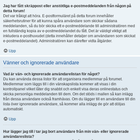
Jag har fått skräppost eller anstötliga e-postmeddelanden från någon på
detta forum!
Det var tråkigt att höra. E-postformuläret på detta forum innehåller
säkerhetsrutiner för att kunna spåra användare som skickar sådana
meddelanden, så du bör skicka ett e-postmeddelande till administratören med
en fullständig kopia av e-postmeddelandet du fått. Det är väldigt viktigt att
inkludera e-posthuvudet (detta innehåller detaljer om användaren som skickat
e-postmeddelandet). Administratören kan därefter vidta åtgärder.
Upp
Vänner och ignorerade användare
Vad är vän- och ignorerade användarelistan för något?
Du kan använda dessa listor för att organisera medlemmar på forumet.
Medlemmar som läggs till i din vänskapslista kommer att visas i din
kontrollpanel vilket låter dig snabbt och enkelt visa deras onlinestatus och
skicka personliga meddelanden till dem. Om det stöds i mallen så kan inlägg
från dessa användare också framhävas. Om du lägger till en användare till din
lista över ignorerade användare, så kommer alla inlägg de gör att döljas
automatiskt.
Upp
Hur lägger jag till / tar jag bort användare från min vän- eller ignorerade
användareslista?