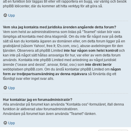
att en funktion bör läggas till eller vill rapportera en bugg, var vänlig och besök
phpBB Idécenter, där du kommer att hitta verktyg för att göra så.
Upp
Vem ska jag kontakta med juridiska ärenden angående detta forum?
Vem som helst av administratörerna som listas på “Teamet”-sidan bör vara
lämpliga att kontakta med dina klagomål. Om du inte får något svar på detta
sätt så kan du kontakta ägaren av domänen eller, om detta forum ligger på en
gratistjänst (såsom Yahoo!, free.fr, f2s.com, osv.), abuse-avdelningen för den
tjänsten. Observera att phpBB Limited
inte har någon som helst kontroll
och
kan inte på något sätt hållas ansvariga för hur, var eller av vem detta forum
används. Kontakta inte phpBB Limited med anledning av något juridiskt
ärende (“cease and desist”, ansvar, förtal, osv.) som
inte direkt berör
webbplatsen phpBB.com. Om du ändå kontaktar phpBB Limited om
någon
form av tredjepartsanvändning av denna mjukvara
så förvänta dig ett
fåordigt svar eller inget svar alls.
Upp
Hur kontaktar jag en forumadministratör?
Alla användar på forumet kan använda "Kontakta oss"-formuläret, ifall denna
funktion är aktiverad utav forumadministratören.
Användare på forumet kan även använda "Teamet"-länken.
Upp