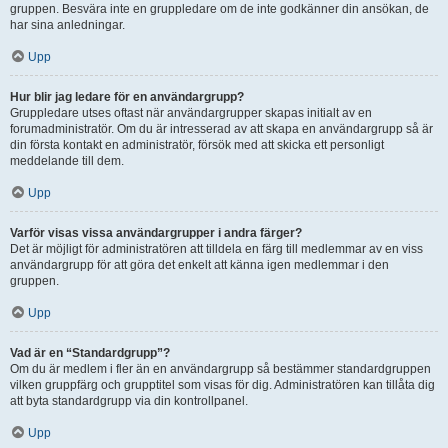
gruppen. Besvära inte en gruppledare om de inte godkänner din ansökan, de
har sina anledningar.
Upp
Hur blir jag ledare för en användargrupp?
Gruppledare utses oftast när användargrupper skapas initialt av en
forumadministratör. Om du är intresserad av att skapa en användargrupp så är
din första kontakt en administratör, försök med att skicka ett personligt
meddelande till dem.
Upp
Varför visas vissa användargrupper i andra färger?
Det är möjligt för administratören att tilldela en färg till medlemmar av en viss
användargrupp för att göra det enkelt att känna igen medlemmar i den
gruppen.
Upp
Vad är en “Standardgrupp”?
Om du är medlem i fler än en användargrupp så bestämmer standardgruppen
vilken gruppfärg och grupptitel som visas för dig. Administratören kan tillåta dig
att byta standardgrupp via din kontrollpanel.
Upp