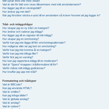
Mitt språk finns inte med i listan!
Vad är det för bild som visas tillsammans med mitt användarnamn?
Hur lägger jag till en visningsbild?
Hur ändrar jag min titel?
När jag försöker skicka e-post till en användare så kräver forumet att jag loggar in?
Tråd- och inläggsfrågor
Hur skapar jag en ny tråd i en kategori?
Hur ändrar och raderar jag inlägg?
Hur lägger jag till en signatur till mitt inlägg?
Hur skapar jag en omröstning?
Varför kan jag inte lägga till fler omröstningsalternativ?
Hur redigerar eller tar jag bort en omröstning?
Varför kan jag inte komma åt en kategori?
Varför kan jag inte bifoga filer?
Varför fick jag en varning?
Hur kan jag rapportera inlägg till en moderator?
Vad är “Spara”-knappen i trådformuläret till för?
Varför måste mitt inlägg godkännas?
Hur knuffar jag upp min tråd?
Formatering och trådtyper
Vad är BBCode?
Kan jag använda HTML?
Vad är smilies?
Kan jag infoga bilder?
Vad är globala anslag?
Vad är anslag?
Vad är notiser?