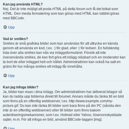
Kan jag använda HTML?
Nej. Det är inte möjligt att posta HTML på detta forum och få det tolkat som
HTML. Den mesta formatering som kan göras med HTML kan istället göras
med BBCode.
Upp
Vad är smilies?
Smilies är små grafiska bilder som kan användas för att uttrycka en känsla
genom att använda en kod, t.ex. :) för glad, eller :( för ledsen. En fullständig
lista över alla smilies kan nås via inläggsformuläret. Försök att inte
överanvända smilies, de kan fort göra ett inlägg oläsbart och en moderator kan
ta bort de eller inlägget helt och hållet. Administratören kan också ha satt en
gräns för hur många smilies ett inlägg får innehålla.
Upp
Kan jag infoga bilder?
Ja, bilder kan visas i dina inlägg. Om administratören har aktiverat bilagor så
kan du ladda upp bilderna direkt till forumet. Annars måste du länka till en bild
som finns på en offentlig webbserver, t.ex. http://www.example.com/my-
picture.gif. Du kan inte länka till bilder som bara finns på din PC (såvida den
inte är en offentlig webbserver) eller till bilder som finns bakom
autentiseringsmekanismer, som t.ex. Hotmail eller Yahoo, lösenorsskyddade
sajter, m.m. För att infoga en bild, använd BBCode-taggen [img].
Upp