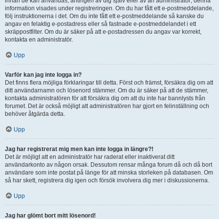
innan de kan användas, antingen av dig själv eller av an administratör; denna
information visades under registreringen. Om du har fått ett e-postmeddelande,
följ instruktionerna i det. Om du inte fått ett e-postmeddelande så kanske du
angav en felaktig e-postadress eller så fastnade e-postmeddelandet i ett
skräppostfilter. Om du är säker på att e-postadressen du angav var korrekt,
kontakta en administratör.
Upp
Varför kan jag inte logga in?
Det finns flera möjliga förklaringar till detta. Först och främst, försäkra dig om att
ditt användarnamn och lösenord stämmer. Om du är säker på att de stämmer,
kontakta administratören för att försäkra dig om att du inte har bannlysts från
forumet. Det är också möjligt att administratören har gjort en felinställning och
behöver åtgärda detta.
Upp
Jag har registrerat mig men kan inte logga in längre?!
Det är möjligt att en administratör har raderat eller inaktiverat ditt
användarkonto av någon orsak. Dessutom rensar många forum då och då bort
användare som inte postat på länge för att minska storleken på databasen. Om
så har skett, registrera dig igen och försök involvera dig mer i diskussionerna.
Upp
Jag har glömt bort mitt lösenord!