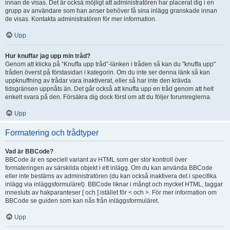
innan de visas. Det är också möjligt att administratören har placerat dig i en
grupp av användare som han anser behöver få sina inlägg granskade innan
de visas. Kontakta administratören för mer information.
Upp
Hur knuffar jag upp min tråd?
Genom att klicka på “Knuffa upp tråd”-länken i tråden så kan du "knuffa upp"
tråden överst på förstasidan i kategorin. Om du inte ser denna länk så kan
uppknuffning av trådar vara inaktiverat, eller så har inte den krävda
tidsgränsen uppnåts än. Det går också att knuffa upp en tråd genom att helt
enkelt svara på den. Försäkra dig dock först om att du följer forumreglerna.
Upp
Formatering och trådtyper
Vad är BBCode?
BBCode är en speciell variant av HTML som ger stor kontroll över
formateringen av särskilda objekt i ett inlägg. Om du kan använda BBCode
eller inte bestäms av administratören (du kan också inaktivera det i specifika
inlägg via inläggsformuläret). BBCode liknar i mångt och mycket HTML, taggar
innesluts av hakparanteser [ och ] istället för < och >. För mer information om
BBCode se guiden som kan nås från inläggsformuläret.
Upp