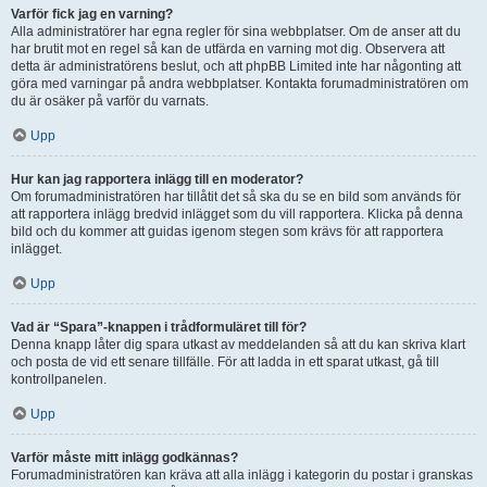
Varför fick jag en varning?
Alla administratörer har egna regler för sina webbplatser. Om de anser att du
har brutit mot en regel så kan de utfärda en varning mot dig. Observera att
detta är administratörens beslut, och att phpBB Limited inte har någonting att
göra med varningar på andra webbplatser. Kontakta forumadministratören om
du är osäker på varför du varnats.
Upp
Hur kan jag rapportera inlägg till en moderator?
Om forumadministratören har tillåtit det så ska du se en bild som används för
att rapportera inlägg bredvid inlägget som du vill rapportera. Klicka på denna
bild och du kommer att guidas igenom stegen som krävs för att rapportera
inlägget.
Upp
Vad är “Spara”-knappen i trådformuläret till för?
Denna knapp låter dig spara utkast av meddelanden så att du kan skriva klart
och posta de vid ett senare tillfälle. För att ladda in ett sparat utkast, gå till
kontrollpanelen.
Upp
Varför måste mitt inlägg godkännas?
Forumadministratören kan kräva att alla inlägg i kategorin du postar i granskas