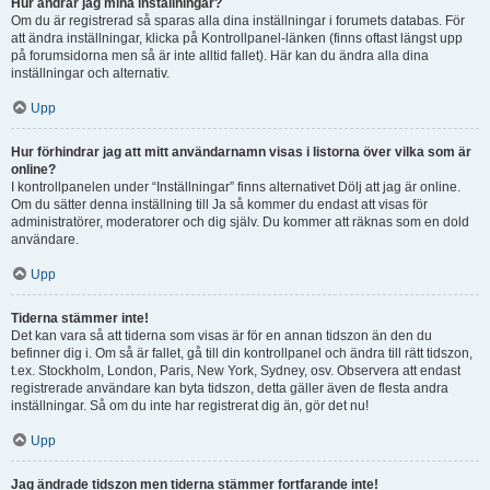
Hur ändrar jag mina inställningar?
Om du är registrerad så sparas alla dina inställningar i forumets databas. För
att ändra inställningar, klicka på Kontrollpanel-länken (finns oftast längst upp
på forumsidorna men så är inte alltid fallet). Här kan du ändra alla dina
inställningar och alternativ.
Upp
Hur förhindrar jag att mitt användarnamn visas i listorna över vilka som är
online?
I kontrollpanelen under “Inställningar” finns alternativet Dölj att jag är online.
Om du sätter denna inställning till Ja så kommer du endast att visas för
administratörer, moderatorer och dig själv. Du kommer att räknas som en dold
användare.
Upp
Tiderna stämmer inte!
Det kan vara så att tiderna som visas är för en annan tidszon än den du
befinner dig i. Om så är fallet, gå till din kontrollpanel och ändra till rätt tidszon,
t.ex. Stockholm, London, Paris, New York, Sydney, osv. Observera att endast
registrerade användare kan byta tidszon, detta gäller även de flesta andra
inställningar. Så om du inte har registrerat dig än, gör det nu!
Upp
Jag ändrade tidszon men tiderna stämmer fortfarande inte!