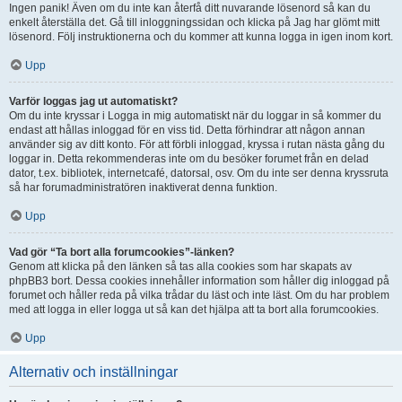
Ingen panik! Även om du inte kan återfå ditt nuvarande lösenord så kan du
enkelt återställa det. Gå till inloggningssidan och klicka på Jag har glömt mitt
lösenord. Följ instruktionerna och du kommer att kunna logga in igen inom kort.
Upp
Varför loggas jag ut automatiskt?
Om du inte kryssar i Logga in mig automatiskt när du loggar in så kommer du
endast att hållas inloggad för en viss tid. Detta förhindrar att någon annan
använder sig av ditt konto. För att förbli inloggad, kryssa i rutan nästa gång du
loggar in. Detta rekommenderas inte om du besöker forumet från en delad
dator, t.ex. bibliotek, internetcafé, datorsal, osv. Om du inte ser denna kryssruta
så har forumadministratören inaktiverat denna funktion.
Upp
Vad gör “Ta bort alla forumcookies”-länken?
Genom att klicka på den länken så tas alla cookies som har skapats av
phpBB3 bort. Dessa cookies innehåller information som håller dig inloggad på
forumet och håller reda på vilka trådar du läst och inte läst. Om du har problem
med att logga in eller logga ut så kan det hjälpa att ta bort alla forumcookies.
Upp
Alternativ och inställningar