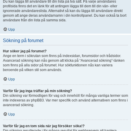
Du kan lägga till användare till din lista på två sätt. På varje användares
profilsida finns det en länk för att antingen lägga till dem till din vän- eller
ignorerade användareslista. Alternativt så kan du lägga till användare direkt
genom att ange deras användarnamn i din kontrollpanel. Du kan också ta bort
användare från din lista på samma sida.
Upp
Sökning på forumet
Hur söker jag på forumet?
Ange en term i sökrutan som finns på indexsidan, forumsidor och trådsidor.
Avancerad sökning kan nås genom att klicka på “Avancerad sökning”-länken
som finns på alla sidor på forumet. Hur sökfunktionen nås kan variera
beroende på vilken stil som används.
Upp
Varför får jag inga träffar på min sökning?
Din sökning var förmodligen för vag och innehöll för många vanliga termer som
inte indexeras av phpBB3. Var mer specifik och använd alternativen som finns i
avancerad sökning.
Upp
Varför får jag en tom sida när jag försöker söka!?
Din sökning resulterade i för många resultat för webbservern att hantera.