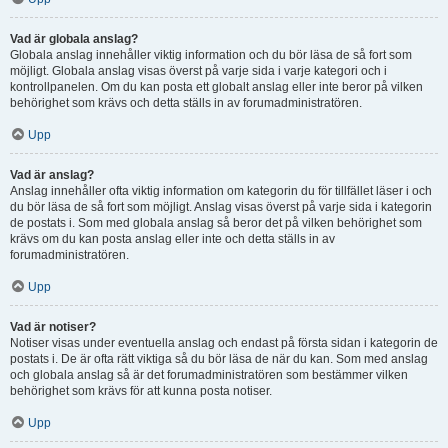
Vad är globala anslag?
Globala anslag innehåller viktig information och du bör läsa de så fort som
möjligt. Globala anslag visas överst på varje sida i varje kategori och i
kontrollpanelen. Om du kan posta ett globalt anslag eller inte beror på vilken
behörighet som krävs och detta ställs in av forumadministratören.
Upp
Vad är anslag?
Anslag innehåller ofta viktig information om kategorin du för tillfället läser i och
du bör läsa de så fort som möjligt. Anslag visas överst på varje sida i kategorin
de postats i. Som med globala anslag så beror det på vilken behörighet som
krävs om du kan posta anslag eller inte och detta ställs in av
forumadministratören.
Upp
Vad är notiser?
Notiser visas under eventuella anslag och endast på första sidan i kategorin de
postats i. De är ofta rätt viktiga så du bör läsa de när du kan. Som med anslag
och globala anslag så är det forumadministratören som bestämmer vilken
behörighet som krävs för att kunna posta notiser.
Upp