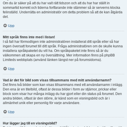
Om du är säker på att du har valt rätt tidszon och att du har har ställt in
sommartid korrekt och tiderna fortfarande inte stämmer så är serverns klocka
felinställd. Underrätta en administratör om detta problem så att de kan åtgärda
det.
Upp
Mitt språk finns inte med i listan!
I så fall har förmodligen inte administratören installerat ditt språk eller så har
ingen översatt forumet till ditt språk. Fråga administratören om de skulle kunna
installera språkpaketet du vill ha. Om språkpaketet inte finns så är du
välkommen att skapa en ny översättning. Mer information finns på phpBB
Limiteds webbplats (använd länken längst ner på forumsidorna).
Upp
Vad är det för bild som visas tillsammans med mitt användarnamn?
Det finns två bilder som kan visas tillsammans med ett användarnamn i inlägg.
Den ena är en titelbild, oftast är dessa bilder i form av stjärnor, prickar eller
block som visar hur många inlägg du har gjort eller din status på forumet. Den
andra bilden, oftast är den större, är känd som en visningsbild och är i
allmänhet unik eller personlig för varje användare.
Upp
Hur lägger jag till en visningsbild?