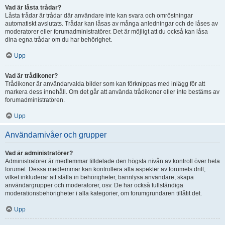
Vad är låsta trådar?
Låsta trådar är trådar där användare inte kan svara och omröstningar
automatiskt avslutats. Trådar kan låsas av många anledningar och de låses av
moderatorer eller forumadministratörer. Det är möjligt att du också kan låsa
dina egna trådar om du har behörighet.
Upp
Vad är trådikoner?
Trådikoner är användarvalda bilder som kan förknippas med inlägg för att
markera dess innehåll. Om det går att använda trådikoner eller inte bestäms av
forumadministratören.
Upp
Användarnivåer och grupper
Vad är administratörer?
Administratörer är medlemmar tilldelade den högsta nivån av kontroll över hela
forumet. Dessa medlemmar kan kontrollera alla aspekter av forumets drift,
vilket inkluderar att ställa in behörigheter, bannlysa användare, skapa
användargrupper och moderatorer, osv. De har också fullständiga
moderationsbehörigheter i alla kategorier, om forumgrundaren tillåtit det.
Upp