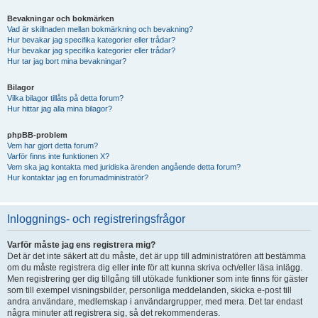
Bevakningar och bokmärken
Vad är skillnaden mellan bokmärkning och bevakning?
Hur bevakar jag specifika kategorier eller trådar?
Hur bevakar jag specifika kategorier eller trådar?
Hur tar jag bort mina bevakningar?
Bilagor
Vilka bilagor tillåts på detta forum?
Hur hittar jag alla mina bilagor?
phpBB-problem
Vem har gjort detta forum?
Varför finns inte funktionen X?
Vem ska jag kontakta med juridiska ärenden angående detta forum?
Hur kontaktar jag en forumadministratör?
Inloggnings- och registreringsfrågor
Varför måste jag ens registrera mig?
Det är det inte säkert att du måste, det är upp till administratören att bestämma
om du måste registrera dig eller inte för att kunna skriva och/eller läsa inlägg.
Men registrering ger dig tillgång till utökade funktioner som inte finns för gäster
som till exempel visningsbilder, personliga meddelanden, skicka e-post till
andra användare, medlemskap i användargrupper, med mera. Det tar endast
några minuter att registrera sig, så det rekommenderas.