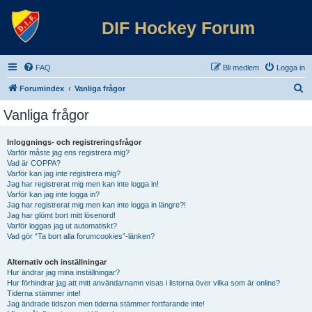
DIF Hockey Forum
FAQ
Bli medlem
Logga in
S
Forumindex
Vanliga frågor
ö
Vanliga frågor
k
Inloggnings- och registreringsfrågor
Varför måste jag ens registrera mig?
Vad är COPPA?
Varför kan jag inte registrera mig?
Jag har registrerat mig men kan inte logga in!
Varför kan jag inte logga in?
Jag har registrerat mig men kan inte logga in längre?!
Jag har glömt bort mitt lösenord!
Varför loggas jag ut automatiskt?
Vad gör “Ta bort alla forumcookies”-länken?
Alternativ och inställningar
Hur ändrar jag mina inställningar?
Hur förhindrar jag att mitt användarnamn visas i listorna över vilka som är online?
Tiderna stämmer inte!
Jag ändrade tidszon men tiderna stämmer fortfarande inte!