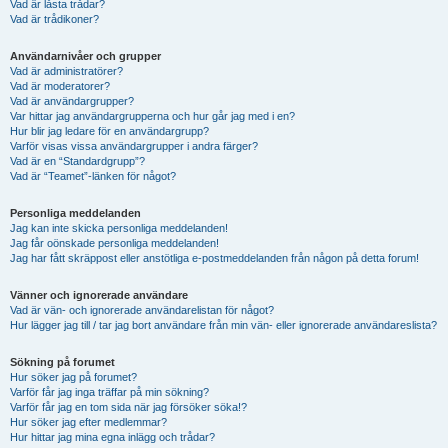
Vad är låsta trådar?
Vad är trådikoner?
Användarnivåer och grupper
Vad är administratörer?
Vad är moderatorer?
Vad är användargrupper?
Var hittar jag användargrupperna och hur går jag med i en?
Hur blir jag ledare för en användargrupp?
Varför visas vissa användargrupper i andra färger?
Vad är en “Standardgrupp”?
Vad är “Teamet”-länken för något?
Personliga meddelanden
Jag kan inte skicka personliga meddelanden!
Jag får oönskade personliga meddelanden!
Jag har fått skräppost eller anstötliga e-postmeddelanden från någon på detta forum!
Vänner och ignorerade användare
Vad är vän- och ignorerade användarelistan för något?
Hur lägger jag till / tar jag bort användare från min vän- eller ignorerade användareslista?
Sökning på forumet
Hur söker jag på forumet?
Varför får jag inga träffar på min sökning?
Varför får jag en tom sida när jag försöker söka!?
Hur söker jag efter medlemmar?
Hur hittar jag mina egna inlägg och trådar?