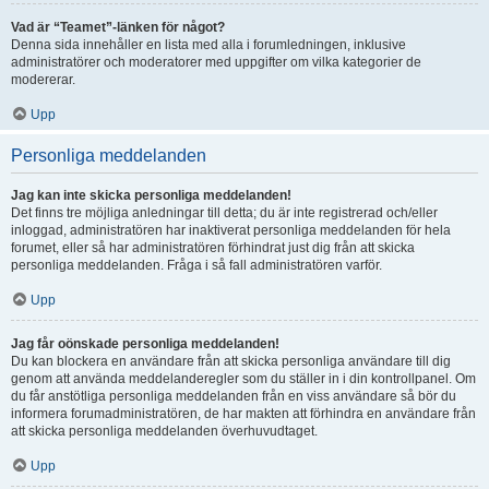
Vad är “Teamet”-länken för något?
Denna sida innehåller en lista med alla i forumledningen, inklusive
administratörer och moderatorer med uppgifter om vilka kategorier de
modererar.
Upp
Personliga meddelanden
Jag kan inte skicka personliga meddelanden!
Det finns tre möjliga anledningar till detta; du är inte registrerad och/eller
inloggad, administratören har inaktiverat personliga meddelanden för hela
forumet, eller så har administratören förhindrat just dig från att skicka
personliga meddelanden. Fråga i så fall administratören varför.
Upp
Jag får oönskade personliga meddelanden!
Du kan blockera en användare från att skicka personliga användare till dig
genom att använda meddelanderegler som du ställer in i din kontrollpanel. Om
du får anstötliga personliga meddelanden från en viss användare så bör du
informera forumadministratören, de har makten att förhindra en användare från
att skicka personliga meddelanden överhuvudtaget.
Upp