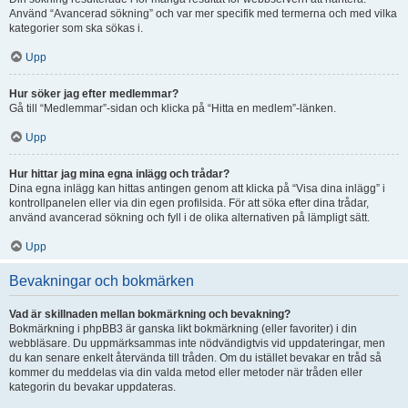
Använd “Avancerad sökning” och var mer specifik med termerna och med vilka
kategorier som ska sökas i.
Upp
Hur söker jag efter medlemmar?
Gå till “Medlemmar”-sidan och klicka på “Hitta en medlem”-länken.
Upp
Hur hittar jag mina egna inlägg och trådar?
Dina egna inlägg kan hittas antingen genom att klicka på “Visa dina inlägg” i
kontrollpanelen eller via din egen profilsida. För att söka efter dina trådar,
använd avancerad sökning och fyll i de olika alternativen på lämpligt sätt.
Upp
Bevakningar och bokmärken
Vad är skillnaden mellan bokmärkning och bevakning?
Bokmärkning i phpBB3 är ganska likt bokmärkning (eller favoriter) i din
webbläsare. Du uppmärksammas inte nödvändigtvis vid uppdateringar, men
du kan senare enkelt återvända till tråden. Om du istället bevakar en tråd så
kommer du meddelas via din valda metod eller metoder när tråden eller
kategorin du bevakar uppdateras.