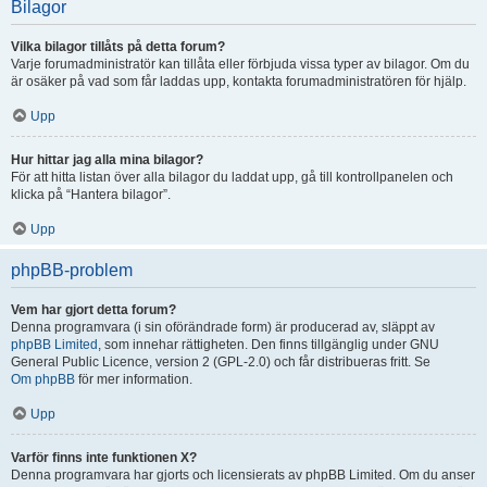
Bilagor
Vilka bilagor tillåts på detta forum?
Varje forumadministratör kan tillåta eller förbjuda vissa typer av bilagor. Om du
är osäker på vad som får laddas upp, kontakta forumadministratören för hjälp.
Upp
Hur hittar jag alla mina bilagor?
För att hitta listan över alla bilagor du laddat upp, gå till kontrollpanelen och
klicka på “Hantera bilagor”.
Upp
phpBB-problem
Vem har gjort detta forum?
Denna programvara (i sin oförändrade form) är producerad av, släppt av
phpBB Limited
, som innehar rättigheten. Den finns tillgänglig under GNU
General Public Licence, version 2 (GPL-2.0) och får distribueras fritt. Se
Om phpBB
för mer information.
Upp
Varför finns inte funktionen X?
Denna programvara har gjorts och licensierats av phpBB Limited. Om du anser