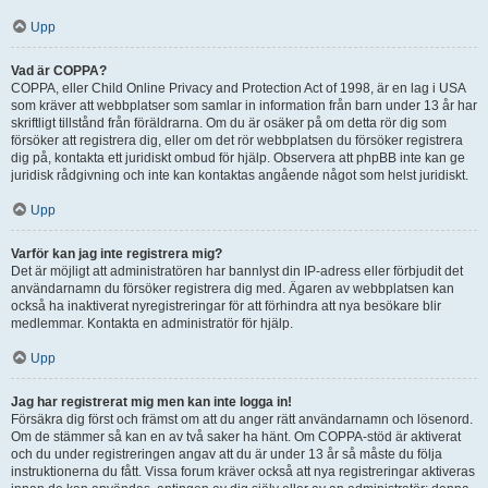
Upp
Vad är COPPA?
COPPA, eller Child Online Privacy and Protection Act of 1998, är en lag i USA
som kräver att webbplatser som samlar in information från barn under 13 år har
skriftligt tillstånd från föräldrarna. Om du är osäker på om detta rör dig som
försöker att registrera dig, eller om det rör webbplatsen du försöker registrera
dig på, kontakta ett juridiskt ombud för hjälp. Observera att phpBB inte kan ge
juridisk rådgivning och inte kan kontaktas angående något som helst juridiskt.
Upp
Varför kan jag inte registrera mig?
Det är möjligt att administratören har bannlyst din IP-adress eller förbjudit det
användarnamn du försöker registrera dig med. Ägaren av webbplatsen kan
också ha inaktiverat nyregistreringar för att förhindra att nya besökare blir
medlemmar. Kontakta en administratör för hjälp.
Upp
Jag har registrerat mig men kan inte logga in!
Försäkra dig först och främst om att du anger rätt användarnamn och lösenord.
Om de stämmer så kan en av två saker ha hänt. Om COPPA-stöd är aktiverat
och du under registreringen angav att du är under 13 år så måste du följa
instruktionerna du fått. Vissa forum kräver också att nya registreringar aktiveras