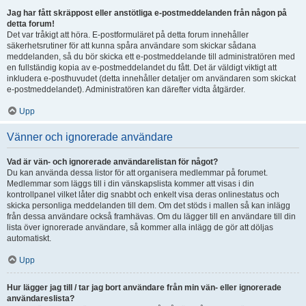
Jag har fått skräppost eller anstötliga e-postmeddelanden från någon på
detta forum!
Det var tråkigt att höra. E-postformuläret på detta forum innehåller
säkerhetsrutiner för att kunna spåra användare som skickar sådana
meddelanden, så du bör skicka ett e-postmeddelande till administratören med
en fullständig kopia av e-postmeddelandet du fått. Det är väldigt viktigt att
inkludera e-posthuvudet (detta innehåller detaljer om användaren som skickat
e-postmeddelandet). Administratören kan därefter vidta åtgärder.
Upp
Vänner och ignorerade användare
Vad är vän- och ignorerade användarelistan för något?
Du kan använda dessa listor för att organisera medlemmar på forumet.
Medlemmar som läggs till i din vänskapslista kommer att visas i din
kontrollpanel vilket låter dig snabbt och enkelt visa deras onlinestatus och
skicka personliga meddelanden till dem. Om det stöds i mallen så kan inlägg
från dessa användare också framhävas. Om du lägger till en användare till din
lista över ignorerade användare, så kommer alla inlägg de gör att döljas
automatiskt.
Upp
Hur lägger jag till / tar jag bort användare från min vän- eller ignorerade
användareslista?