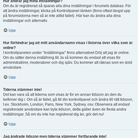
Hur ändrar jag mina inställningar?
Om du är registrerad så sparas alla dina inställningar i forumets databas. För
att ändra inställningar, klicka på Kontrollpanel-länken (finns oftast längst upp
på forumsidorna men så är inte alltid fallet). Här kan du ändra alla dina
inställningar och alternativ.
Upp
Hur förhindrar jag att mitt användarnamn visas i listorna över vilka som är
online?
I kontrollpanelen under “Inställningar” finns alternativet Dölj att jag är online.
Om du sätter denna inställning till Ja så kommer du endast att visas för
administratörer, moderatorer och dig själv. Du kommer att räknas som en dold
användare.
Upp
Tiderna stämmer inte!
Det kan vara så att tiderna som visas är för en annan tidszon än den du
befinner dig i. Om så är fallet, gå till din kontrollpanel och ändra till rätt tidszon,
t.ex. Stockholm, London, Paris, New York, Sydney, osv. Observera att endast
registrerade användare kan byta tidszon, detta gäller även de flesta andra
inställningar. Så om du inte har registrerat dig än, gör det nu!
Upp
Jag ändrade tidszon men tiderna stämmer fortfarande inte!