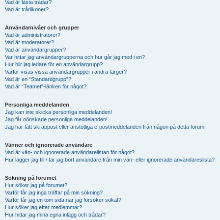
Vad är låsta trådar?
Vad är trådikoner?
Användarnivåer och grupper
Vad är administratörer?
Vad är moderatorer?
Vad är användargrupper?
Var hittar jag användargrupperna och hur går jag med i en?
Hur blir jag ledare för en användargrupp?
Varför visas vissa användargrupper i andra färger?
Vad är en “Standardgrupp”?
Vad är “Teamet”-länken för något?
Personliga meddelanden
Jag kan inte skicka personliga meddelanden!
Jag får oönskade personliga meddelanden!
Jag har fått skräppost eller anstötliga e-postmeddelanden från någon på detta forum!
Vänner och ignorerade användare
Vad är vän- och ignorerade användarelistan för något?
Hur lägger jag till / tar jag bort användare från min vän- eller ignorerade användareslista?
Sökning på forumet
Hur söker jag på forumet?
Varför får jag inga träffar på min sökning?
Varför får jag en tom sida när jag försöker söka!?
Hur söker jag efter medlemmar?
Hur hittar jag mina egna inlägg och trådar?