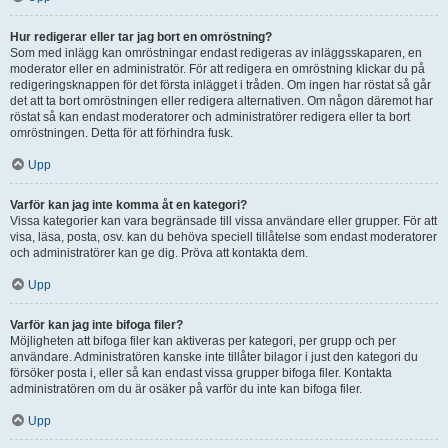
Hur redigerar eller tar jag bort en omröstning?
Som med inlägg kan omröstningar endast redigeras av inläggsskaparen, en
moderator eller en administratör. För att redigera en omröstning klickar du på
redigeringsknappen för det första inlägget i tråden. Om ingen har röstat så går
det att ta bort omröstningen eller redigera alternativen. Om någon däremot har
röstat så kan endast moderatorer och administratörer redigera eller ta bort
omröstningen. Detta för att förhindra fusk.
Upp
Varför kan jag inte komma åt en kategori?
Vissa kategorier kan vara begränsade till vissa användare eller grupper. För att
visa, läsa, posta, osv. kan du behöva speciell tillåtelse som endast moderatorer
och administratörer kan ge dig. Pröva att kontakta dem.
Upp
Varför kan jag inte bifoga filer?
Möjligheten att bifoga filer kan aktiveras per kategori, per grupp och per
användare. Administratören kanske inte tillåter bilagor i just den kategori du
försöker posta i, eller så kan endast vissa grupper bifoga filer. Kontakta
administratören om du är osäker på varför du inte kan bifoga filer.
Upp