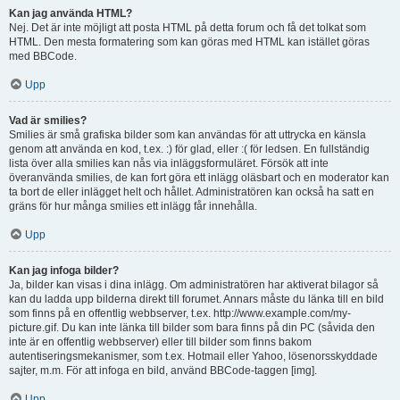
Kan jag använda HTML?
Nej. Det är inte möjligt att posta HTML på detta forum och få det tolkat som
HTML. Den mesta formatering som kan göras med HTML kan istället göras
med BBCode.
Upp
Vad är smilies?
Smilies är små grafiska bilder som kan användas för att uttrycka en känsla
genom att använda en kod, t.ex. :) för glad, eller :( för ledsen. En fullständig
lista över alla smilies kan nås via inläggsformuläret. Försök att inte
överanvända smilies, de kan fort göra ett inlägg oläsbart och en moderator kan
ta bort de eller inlägget helt och hållet. Administratören kan också ha satt en
gräns för hur många smilies ett inlägg får innehålla.
Upp
Kan jag infoga bilder?
Ja, bilder kan visas i dina inlägg. Om administratören har aktiverat bilagor så
kan du ladda upp bilderna direkt till forumet. Annars måste du länka till en bild
som finns på en offentlig webbserver, t.ex. http://www.example.com/my-
picture.gif. Du kan inte länka till bilder som bara finns på din PC (såvida den
inte är en offentlig webbserver) eller till bilder som finns bakom
autentiseringsmekanismer, som t.ex. Hotmail eller Yahoo, lösenorsskyddade
sajter, m.m. För att infoga en bild, använd BBCode-taggen [img].
Upp