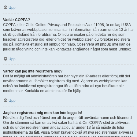
Upp
Vad är COPPA?
COPPA, eller Child Online Privacy and Protection Act of 1998, är en lag i USA
som kräver att webbplatser som samlar in information från barn under 13 år har
skriftligt tillstånd från föräldrarna. Om du är osäker på om detta rör dig som
försöker att registrera dig, eller om det rör webbplatsen du försöker registrera
dig på, kontakta ett juridiskt ombud för hjälp. Observera att phpBB inte kan ge
juridisk rådgivning och inte kan kontaktas angående något som helst juridiskt.
Upp
Varför kan jag inte registrera mig?
Det är möjligt att administratören har bannlyst din IP-adress eller förbjudit det
användarnamn du försöker registrera dig med. Ägaren av webbplatsen kan
också ha inaktiverat nyregistreringar för att förhindra att nya besökare blir
medlemmar. Kontakta en administratör för hjälp.
Upp
Jag har registrerat mig men kan inte logga in!
Försäkra dig först och främst om att du anger rätt användarnamn och lösenord.
Om de stämmer så kan en av två saker ha hänt. Om COPPA-stöd är aktiverat
och du under registreringen angav att du är under 13 år så måste du följa
instruktionerna du fått. Vissa forum kräver också att nya registreringar aktiveras