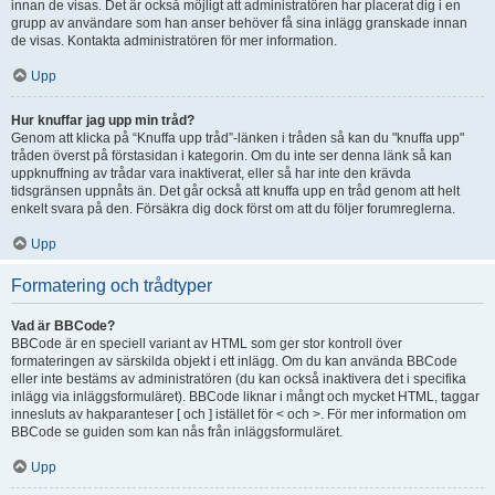
innan de visas. Det är också möjligt att administratören har placerat dig i en
grupp av användare som han anser behöver få sina inlägg granskade innan
de visas. Kontakta administratören för mer information.
Upp
Hur knuffar jag upp min tråd?
Genom att klicka på “Knuffa upp tråd”-länken i tråden så kan du "knuffa upp"
tråden överst på förstasidan i kategorin. Om du inte ser denna länk så kan
uppknuffning av trådar vara inaktiverat, eller så har inte den krävda
tidsgränsen uppnåts än. Det går också att knuffa upp en tråd genom att helt
enkelt svara på den. Försäkra dig dock först om att du följer forumreglerna.
Upp
Formatering och trådtyper
Vad är BBCode?
BBCode är en speciell variant av HTML som ger stor kontroll över
formateringen av särskilda objekt i ett inlägg. Om du kan använda BBCode
eller inte bestäms av administratören (du kan också inaktivera det i specifika
inlägg via inläggsformuläret). BBCode liknar i mångt och mycket HTML, taggar
innesluts av hakparanteser [ och ] istället för < och >. För mer information om
BBCode se guiden som kan nås från inläggsformuläret.
Upp