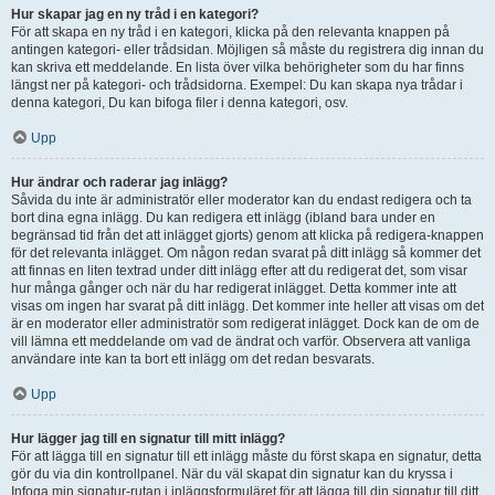
Hur skapar jag en ny tråd i en kategori?
För att skapa en ny tråd i en kategori, klicka på den relevanta knappen på
antingen kategori- eller trådsidan. Möjligen så måste du registrera dig innan du
kan skriva ett meddelande. En lista över vilka behörigheter som du har finns
längst ner på kategori- och trådsidorna. Exempel: Du kan skapa nya trådar i
denna kategori, Du kan bifoga filer i denna kategori, osv.
Upp
Hur ändrar och raderar jag inlägg?
Såvida du inte är administratör eller moderator kan du endast redigera och ta
bort dina egna inlägg. Du kan redigera ett inlägg (ibland bara under en
begränsad tid från det att inlägget gjorts) genom att klicka på redigera-knappen
för det relevanta inlägget. Om någon redan svarat på ditt inlägg så kommer det
att finnas en liten textrad under ditt inlägg efter att du redigerat det, som visar
hur många gånger och när du har redigerat inlägget. Detta kommer inte att
visas om ingen har svarat på ditt inlägg. Det kommer inte heller att visas om det
är en moderator eller administratör som redigerat inlägget. Dock kan de om de
vill lämna ett meddelande om vad de ändrat och varför. Observera att vanliga
användare inte kan ta bort ett inlägg om det redan besvarats.
Upp
Hur lägger jag till en signatur till mitt inlägg?
För att lägga till en signatur till ett inlägg måste du först skapa en signatur, detta
gör du via din kontrollpanel. När du väl skapat din signatur kan du kryssa i
Infoga min signatur-rutan i inläggsformuläret för att lägga till din signatur till ditt