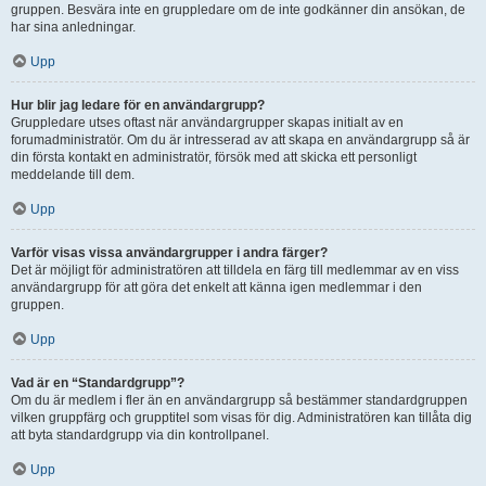
gruppen. Besvära inte en gruppledare om de inte godkänner din ansökan, de
har sina anledningar.
Upp
Hur blir jag ledare för en användargrupp?
Gruppledare utses oftast när användargrupper skapas initialt av en
forumadministratör. Om du är intresserad av att skapa en användargrupp så är
din första kontakt en administratör, försök med att skicka ett personligt
meddelande till dem.
Upp
Varför visas vissa användargrupper i andra färger?
Det är möjligt för administratören att tilldela en färg till medlemmar av en viss
användargrupp för att göra det enkelt att känna igen medlemmar i den
gruppen.
Upp
Vad är en “Standardgrupp”?
Om du är medlem i fler än en användargrupp så bestämmer standardgruppen
vilken gruppfärg och grupptitel som visas för dig. Administratören kan tillåta dig
att byta standardgrupp via din kontrollpanel.
Upp