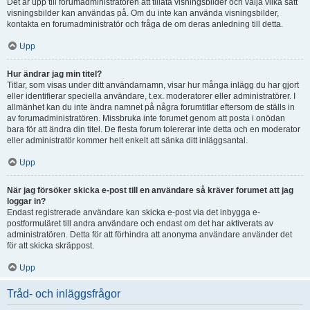
Det är upp till forumadministratören att tillåta visningsbilder och välja vilka sätt
visningsbilder kan användas på. Om du inte kan använda visningsbilder,
kontakta en forumadministratör och fråga de om deras anledning till detta.
Upp
Hur ändrar jag min titel?
Titlar, som visas under ditt användarnamn, visar hur många inlägg du har gjort
eller identifierar speciella användare, t.ex. moderatorer eller administratörer. I
allmänhet kan du inte ändra namnet på några forumtitlar eftersom de ställs in
av forumadministratören. Missbruka inte forumet genom att posta i onödan
bara för att ändra din titel. De flesta forum tolererar inte detta och en moderator
eller administratör kommer helt enkelt att sänka ditt inläggsantal.
Upp
När jag försöker skicka e-post till en användare så kräver forumet att jag
loggar in?
Endast registrerade användare kan skicka e-post via det inbygga e-
postformuläret till andra användare och endast om det har aktiverats av
administratören. Detta för att förhindra att anonyma användare använder det
för att skicka skräppost.
Upp
Tråd- och inläggsfrågor