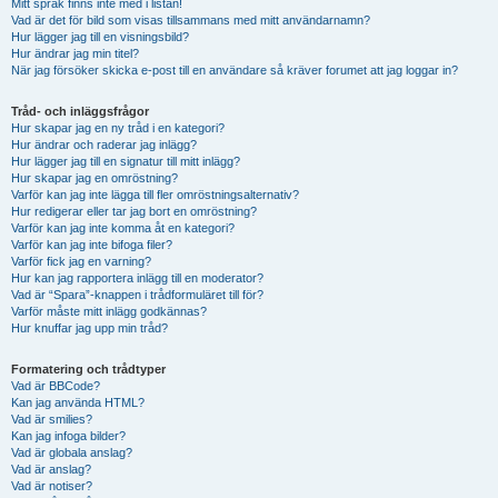
Mitt språk finns inte med i listan!
Vad är det för bild som visas tillsammans med mitt användarnamn?
Hur lägger jag till en visningsbild?
Hur ändrar jag min titel?
När jag försöker skicka e-post till en användare så kräver forumet att jag loggar in?
Tråd- och inläggsfrågor
Hur skapar jag en ny tråd i en kategori?
Hur ändrar och raderar jag inlägg?
Hur lägger jag till en signatur till mitt inlägg?
Hur skapar jag en omröstning?
Varför kan jag inte lägga till fler omröstningsalternativ?
Hur redigerar eller tar jag bort en omröstning?
Varför kan jag inte komma åt en kategori?
Varför kan jag inte bifoga filer?
Varför fick jag en varning?
Hur kan jag rapportera inlägg till en moderator?
Vad är “Spara”-knappen i trådformuläret till för?
Varför måste mitt inlägg godkännas?
Hur knuffar jag upp min tråd?
Formatering och trådtyper
Vad är BBCode?
Kan jag använda HTML?
Vad är smilies?
Kan jag infoga bilder?
Vad är globala anslag?
Vad är anslag?
Vad är notiser?