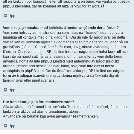
att en funktion bör läggas till eller vill rapportera en bugg, var vänlig och besök
phpBB Idécenter, där du kommer att hitta verktyg för att göra så.
Upp
Vem ska jag kontakta med juridiska ärenden angående detta forum?
Vem som helst av administratörerna som listas på “Teamet”-sidan bör vara
lämpliga att kontakta med dina klagomål. Om du inte får något svar på detta
sätt så kan du kontakta ägaren av domänen eller, om detta forum ligger på en
gratistjänst (såsom Yahoo!, free.fr, f2s.com, osv.), abuse-avdelningen för den
tjänsten. Observera att phpBB Limited
inte har någon som helst kontroll
och
kan inte på något sätt hållas ansvariga för hur, var eller av vem detta forum
används. Kontakta inte phpBB Limited med anledning av något juridiskt
ärende (“cease and desist”, ansvar, förtal, osv.) som
inte direkt berör
webbplatsen phpBB.com. Om du ändå kontaktar phpBB Limited om
någon
form av tredjepartsanvändning av denna mjukvara
så förvänta dig ett
fåordigt svar eller inget svar alls.
Upp
Hur kontaktar jag en forumadministratör?
Alla användar på forumet kan använda "Kontakta oss"-formuläret, ifall denna
funktion är aktiverad utav forumadministratören.
Användare på forumet kan även använda "Teamet"-länken.
Upp