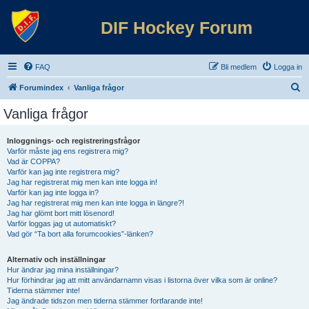
DIF Hockey Forum
FAQ
Bli medlem
Logga in
S
Forumindex
Vanliga frågor
ö
Vanliga frågor
k
Inloggnings- och registreringsfrågor
Varför måste jag ens registrera mig?
Vad är COPPA?
Varför kan jag inte registrera mig?
Jag har registrerat mig men kan inte logga in!
Varför kan jag inte logga in?
Jag har registrerat mig men kan inte logga in längre?!
Jag har glömt bort mitt lösenord!
Varför loggas jag ut automatiskt?
Vad gör “Ta bort alla forumcookies”-länken?
Alternativ och inställningar
Hur ändrar jag mina inställningar?
Hur förhindrar jag att mitt användarnamn visas i listorna över vilka som är online?
Tiderna stämmer inte!
Jag ändrade tidszon men tiderna stämmer fortfarande inte!