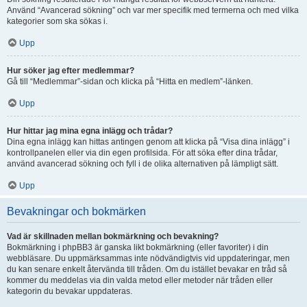
Använd “Avancerad sökning” och var mer specifik med termerna och med vilka
kategorier som ska sökas i.
Upp
Hur söker jag efter medlemmar?
Gå till “Medlemmar”-sidan och klicka på “Hitta en medlem”-länken.
Upp
Hur hittar jag mina egna inlägg och trådar?
Dina egna inlägg kan hittas antingen genom att klicka på “Visa dina inlägg” i
kontrollpanelen eller via din egen profilsida. För att söka efter dina trådar,
använd avancerad sökning och fyll i de olika alternativen på lämpligt sätt.
Upp
Bevakningar och bokmärken
Vad är skillnaden mellan bokmärkning och bevakning?
Bokmärkning i phpBB3 är ganska likt bokmärkning (eller favoriter) i din
webbläsare. Du uppmärksammas inte nödvändigtvis vid uppdateringar, men
du kan senare enkelt återvända till tråden. Om du istället bevakar en tråd så
kommer du meddelas via din valda metod eller metoder när tråden eller
kategorin du bevakar uppdateras.