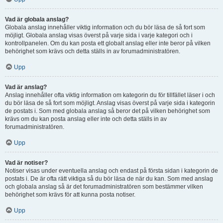
Vad är globala anslag?
Globala anslag innehåller viktig information och du bör läsa de så fort som
möjligt. Globala anslag visas överst på varje sida i varje kategori och i
kontrollpanelen. Om du kan posta ett globalt anslag eller inte beror på vilken
behörighet som krävs och detta ställs in av forumadministratören.
Upp
Vad är anslag?
Anslag innehåller ofta viktig information om kategorin du för tillfället läser i och
du bör läsa de så fort som möjligt. Anslag visas överst på varje sida i kategorin
de postats i. Som med globala anslag så beror det på vilken behörighet som
krävs om du kan posta anslag eller inte och detta ställs in av
forumadministratören.
Upp
Vad är notiser?
Notiser visas under eventuella anslag och endast på första sidan i kategorin de
postats i. De är ofta rätt viktiga så du bör läsa de när du kan. Som med anslag
och globala anslag så är det forumadministratören som bestämmer vilken
behörighet som krävs för att kunna posta notiser.
Upp