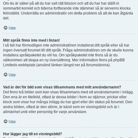
Om du är säker på att du har valt rätt tidszon och att du har har ställt in
sommartid korrekt och tiderna fortfarande inte stämmer så är serverns klocka
felinställd. Underrätta en administratör om detta problem så att de kan åtgärda
det.
Upp
Mitt språk finns inte med i listan!
I så fall har förmodligen inte administratören installerat ditt språk eller så har
ingen översatt forumet till ditt språk. Fråga administratören om de skulle kunna
installera språkpaketet du vill ha. Om språkpaketet inte finns så är du
välkommen att skapa en ny översättning. Mer information finns på phpBB
Limiteds webbplats (använd länken längst ner på forumsidorna).
Upp
Vad är det för bild som visas tillsammans med mitt användarnamn?
Det finns två bilder som kan visas tillsammans med ett användarnamn i inlägg.
Den ena är en titelbild, oftast är dessa bilder i form av stjärnor, prickar eller
block som visar hur många inlägg du har gjort eller din status på forumet. Den
andra bilden, oftast är den större, är känd som en visningsbild och är i
allmänhet unik eller personlig för varje användare.
Upp
Hur lägger jag till en visningsbild?