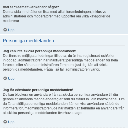
Vad är “Teamet”-länken för något?
Denna sida innehåller en lista med alla i forumledningen, inklusive
administratörer och moderatorer med uppgifter om vilka kategorier de
modererar.
Upp
Personliga meddelanden
Jag kan inte skicka personliga meddelanden!
Det finns tre möjliga anledningar till detta; du är inte registrerad och/eller
inloggad, administratören har inaktiverat personliga meddelanden för hela
forumet, eller så har administratören förhindrat just dig från att skicka
personliga meddelanden. Fråga i så fall administratören varför.
Upp
Jag får oönskade personliga meddelanden!
Du kan blockera en användare från att skicka personliga användare till dig
genom att använda meddelanderegler som du ställer in i din kontrollpanel. Om
du får anstötliga personliga meddelanden från en viss användare så bör du
informera forumadministratören, de har makten att förhindra en användare från
att skicka personliga meddelanden överhuvudtaget.
Upp