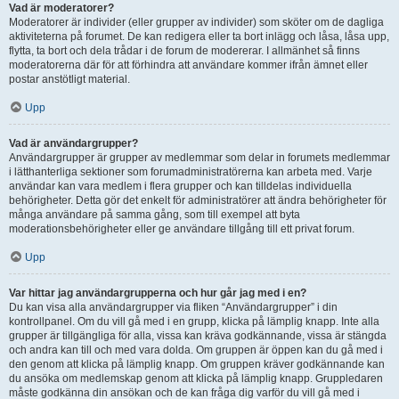
Vad är moderatorer?
Moderatorer är individer (eller grupper av individer) som sköter om de dagliga
aktiviteterna på forumet. De kan redigera eller ta bort inlägg och låsa, låsa upp,
flytta, ta bort och dela trådar i de forum de modererar. I allmänhet så finns
moderatorerna där för att förhindra att användare kommer ifrån ämnet eller
postar anstötligt material.
Upp
Vad är användargrupper?
Användargrupper är grupper av medlemmar som delar in forumets medlemmar
i lätthanterliga sektioner som forumadministratörerna kan arbeta med. Varje
användar kan vara medlem i flera grupper och kan tilldelas individuella
behörigheter. Detta gör det enkelt för administratörer att ändra behörigheter för
många användare på samma gång, som till exempel att byta
moderationsbehörigheter eller ge användare tillgång till ett privat forum.
Upp
Var hittar jag användargrupperna och hur går jag med i en?
Du kan visa alla användargrupper via fliken “Användargrupper” i din
kontrollpanel. Om du vill gå med i en grupp, klicka på lämplig knapp. Inte alla
grupper är tillgängliga för alla, vissa kan kräva godkännande, vissa är stängda
och andra kan till och med vara dolda. Om gruppen är öppen kan du gå med i
den genom att klicka på lämplig knapp. Om gruppen kräver godkännande kan
du ansöka om medlemskap genom att klicka på lämplig knapp. Gruppledaren
måste godkänna din ansökan och de kan fråga dig varför du vill gå med i