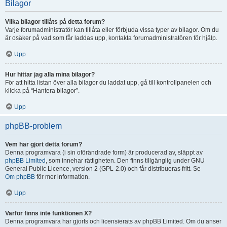
Bilagor
Vilka bilagor tillåts på detta forum?
Varje forumadministratör kan tillåta eller förbjuda vissa typer av bilagor. Om du
är osäker på vad som får laddas upp, kontakta forumadministratören för hjälp.
Upp
Hur hittar jag alla mina bilagor?
För att hitta listan över alla bilagor du laddat upp, gå till kontrollpanelen och
klicka på “Hantera bilagor”.
Upp
phpBB-problem
Vem har gjort detta forum?
Denna programvara (i sin oförändrade form) är producerad av, släppt av
phpBB Limited
, som innehar rättigheten. Den finns tillgänglig under GNU
General Public Licence, version 2 (GPL-2.0) och får distribueras fritt. Se
Om phpBB
för mer information.
Upp
Varför finns inte funktionen X?
Denna programvara har gjorts och licensierats av phpBB Limited. Om du anser