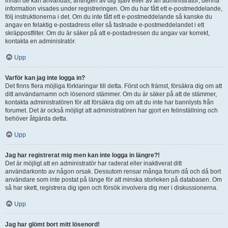
innan de kan användas, antingen av dig själv eller av an administratör; denna
information visades under registreringen. Om du har fått ett e-postmeddelande,
följ instruktionerna i det. Om du inte fått ett e-postmeddelande så kanske du
angav en felaktig e-postadress eller så fastnade e-postmeddelandet i ett
skräppostfilter. Om du är säker på att e-postadressen du angav var korrekt,
kontakta en administratör.
Upp
Varför kan jag inte logga in?
Det finns flera möjliga förklaringar till detta. Först och främst, försäkra dig om att
ditt användarnamn och lösenord stämmer. Om du är säker på att de stämmer,
kontakta administratören för att försäkra dig om att du inte har bannlysts från
forumet. Det är också möjligt att administratören har gjort en felinställning och
behöver åtgärda detta.
Upp
Jag har registrerat mig men kan inte logga in längre?!
Det är möjligt att en administratör har raderat eller inaktiverat ditt
användarkonto av någon orsak. Dessutom rensar många forum då och då bort
användare som inte postat på länge för att minska storleken på databasen. Om
så har skett, registrera dig igen och försök involvera dig mer i diskussionerna.
Upp
Jag har glömt bort mitt lösenord!