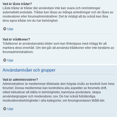
Vad är låsta trådar?
Låsta trådar är trådar där användare inte kan svara och omröstningar
automatiskt avslutats. Trådar kan låsas av många anledningar och de låses av
moderatorer eller forumadministratörer. Det är möjligt att du också kan låsa
dina egna trådar om du har behörighet.
Upp
Vad är trådikoner?
Trådikoner är användarvalda bilder som kan förknippas med inlägg för att
markera dess innehåll. Om det går att använda trådikoner eller inte bestäms av
forumadministratören.
Upp
Användarnivåer och grupper
Vad är administratörer?
Administratörer är medlemmar tilldelade den högsta nivån av kontroll över hela
forumet. Dessa medlemmar kan kontrollera alla aspekter av forumets drift,
vilket inkluderar att ställa in behörigheter, bannlysa användare, skapa
användargrupper och moderatorer, osv. De har också fullständiga
moderationsbehörigheter i alla kategorier, om forumgrundaren tillåtit det.
Upp