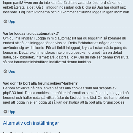
Ingen panik! Även om du inte kan återfå ditt nuvarande lösenord så kan du
enkelt återställa det. Gå till inloggningssidan och klicka på Jag har glömt mitt
lösenord. Följ instruktionerna och du kommer att kunna logga in igen inom kort.
Upp
Varför loggas jag ut automatiskt?
Om du inte kryssar i Logga in mig automatiskt när du loggar in så kommer du
endast att hållas inloggad för en viss tid. Detta förhindrar att någon annan
använder sig av ditt konto. För att förbli inloggad, kryssa i rutan nästa gång du
loggar in. Detta rekommenderas inte om du besöker forumet från en delad
dator, t.ex. bibliotek, internetcafé, datorsal, osv. Om du inte ser denna kryssruta
så har forumadministratören inaktiverat denna funktion.
Upp
Vad gör “Ta bort alla forumcookies”-länken?
Genom att klicka på den länken så tas alla cookies som har skapats av
phpBB3 bort. Dessa cookies innehåller information som håller dig inloggad på
forumet och håller reda på vilka trådar du läst och inte läst. Om du har problem
med att logga in eller logga ut så kan det hjälpa att ta bort alla forumcookies.
Upp
Alternativ och inställningar