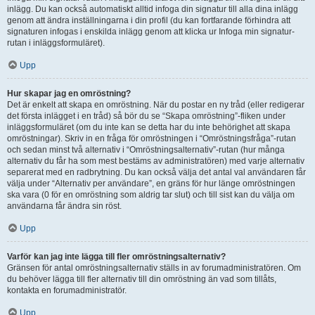
inlägg. Du kan också automatiskt alltid infoga din signatur till alla dina inlägg
genom att ändra inställningarna i din profil (du kan fortfarande förhindra att
signaturen infogas i enskilda inlägg genom att klicka ur Infoga min signatur-
rutan i inläggsformuläret).
Upp
Hur skapar jag en omröstning?
Det är enkelt att skapa en omröstning. När du postar en ny tråd (eller redigerar
det första inlägget i en tråd) så bör du se “Skapa omröstning”-fliken under
inläggsformuläret (om du inte kan se detta har du inte behörighet att skapa
omröstningar). Skriv in en fråga för omröstningen i “Omröstningsfråga”-rutan
och sedan minst två alternativ i “Omröstningsalternativ”-rutan (hur många
alternativ du får ha som mest bestäms av administratören) med varje alternativ
separerat med en radbrytning. Du kan också välja det antal val användaren får
välja under “Alternativ per användare”, en gräns för hur länge omröstningen
ska vara (0 för en omröstning som aldrig tar slut) och till sist kan du välja om
användarna får ändra sin röst.
Upp
Varför kan jag inte lägga till fler omröstningsalternativ?
Gränsen för antal omröstningsalternativ ställs in av forumadministratören. Om
du behöver lägga till fler alternativ till din omröstning än vad som tillåts,
kontakta en forumadministratör.
Upp