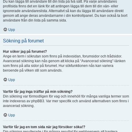
Du kan lägga till användare till din lista på två sätt. På varje användares
profilsida finns det en länk för att antingen lägga till dem till din vän- eller
ignorerade användareslista. Alternativt så kan du lägga till användare direkt
genom att ange deras användarnamn i din kontrollpanel. Du kan också ta bort
användare från din lista på samma sida.
Upp
Sökning på forumet
Hur söker jag på forumet?
Ange en term i sökrutan som finns på indexsidan, forumsidor och trådsidor.
Avancerad sökning kan nås genom att klicka på “Avancerad sökning”-länken
som finns på alla sidor på forumet. Hur sökfunktionen nås kan variera
beroende på vilken stil som används.
Upp
Varför får jag inga träffar på min sökning?
Din sökning var förmodligen för vag och innehöll för många vanliga termer som
inte indexeras av phpBB3. Var mer specifik och använd alternativen som finns i
avancerad sökning.
Upp
Varför får jag en tom sida när jag försöker söka!?
Din sökning resulterade i för många resultat för webbservern att hantera.