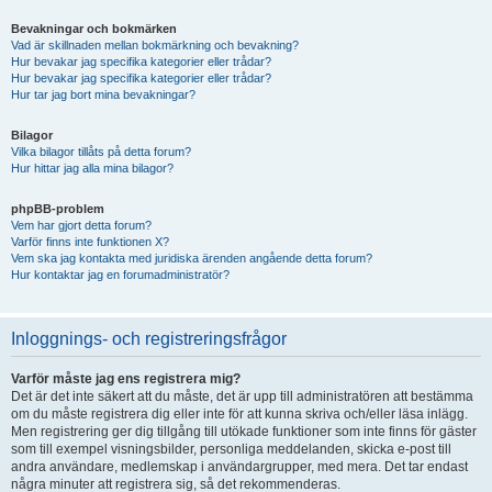
Bevakningar och bokmärken
Vad är skillnaden mellan bokmärkning och bevakning?
Hur bevakar jag specifika kategorier eller trådar?
Hur bevakar jag specifika kategorier eller trådar?
Hur tar jag bort mina bevakningar?
Bilagor
Vilka bilagor tillåts på detta forum?
Hur hittar jag alla mina bilagor?
phpBB-problem
Vem har gjort detta forum?
Varför finns inte funktionen X?
Vem ska jag kontakta med juridiska ärenden angående detta forum?
Hur kontaktar jag en forumadministratör?
Inloggnings- och registreringsfrågor
Varför måste jag ens registrera mig?
Det är det inte säkert att du måste, det är upp till administratören att bestämma
om du måste registrera dig eller inte för att kunna skriva och/eller läsa inlägg.
Men registrering ger dig tillgång till utökade funktioner som inte finns för gäster
som till exempel visningsbilder, personliga meddelanden, skicka e-post till
andra användare, medlemskap i användargrupper, med mera. Det tar endast
några minuter att registrera sig, så det rekommenderas.