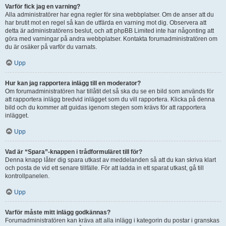
Varför fick jag en varning?
Alla administratörer har egna regler för sina webbplatser. Om de anser att du
har brutit mot en regel så kan de utfärda en varning mot dig. Observera att
detta är administratörens beslut, och att phpBB Limited inte har någonting att
göra med varningar på andra webbplatser. Kontakta forumadministratören om
du är osäker på varför du varnats.
Upp
Hur kan jag rapportera inlägg till en moderator?
Om forumadministratören har tillåtit det så ska du se en bild som används för
att rapportera inlägg bredvid inlägget som du vill rapportera. Klicka på denna
bild och du kommer att guidas igenom stegen som krävs för att rapportera
inlägget.
Upp
Vad är “Spara”-knappen i trådformuläret till för?
Denna knapp låter dig spara utkast av meddelanden så att du kan skriva klart
och posta de vid ett senare tillfälle. För att ladda in ett sparat utkast, gå till
kontrollpanelen.
Upp
Varför måste mitt inlägg godkännas?
Forumadministratören kan kräva att alla inlägg i kategorin du postar i granskas