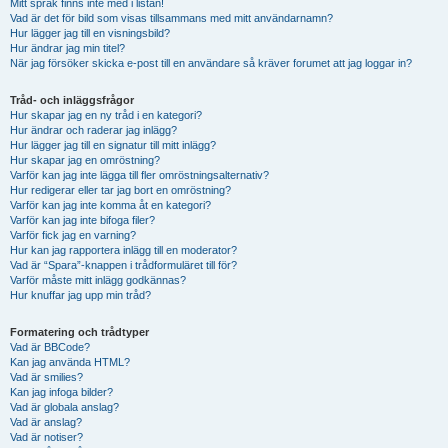
Mitt språk finns inte med i listan!
Vad är det för bild som visas tillsammans med mitt användarnamn?
Hur lägger jag till en visningsbild?
Hur ändrar jag min titel?
När jag försöker skicka e-post till en användare så kräver forumet att jag loggar in?
Tråd- och inläggsfrågor
Hur skapar jag en ny tråd i en kategori?
Hur ändrar och raderar jag inlägg?
Hur lägger jag till en signatur till mitt inlägg?
Hur skapar jag en omröstning?
Varför kan jag inte lägga till fler omröstningsalternativ?
Hur redigerar eller tar jag bort en omröstning?
Varför kan jag inte komma åt en kategori?
Varför kan jag inte bifoga filer?
Varför fick jag en varning?
Hur kan jag rapportera inlägg till en moderator?
Vad är “Spara”-knappen i trådformuläret till för?
Varför måste mitt inlägg godkännas?
Hur knuffar jag upp min tråd?
Formatering och trådtyper
Vad är BBCode?
Kan jag använda HTML?
Vad är smilies?
Kan jag infoga bilder?
Vad är globala anslag?
Vad är anslag?
Vad är notiser?