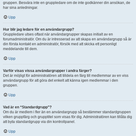
gruppen. Besvära inte en gruppledare om de inte godkänner din ansökan, de
har sina anledningar.
Upp
Hur blir jag ledare för en användargrupp?
Gruppledare utses oftast när användargrupper skapas initialt av en
forumadministratör. Om du är intresserad av att skapa en användargrupp så är
din första kontakt en administratör, försök med att skicka ett personligt
meddelande till dem.
Upp
Varför visas vissa användargrupper i andra färger?
Det är möjligt för administratören att tilldela en färg till medlemmar av en viss
användargrupp för att göra det enkelt att känna igen medlemmar i den
gruppen.
Upp
Vad är en “Standardgrupp”?
Om du är medlem i fler än en användargrupp så bestämmer standardgruppen
vilken gruppfärg och grupptitel som visas för dig. Administratören kan tillåta dig
att byta standardgrupp via din kontrollpanel.
Upp