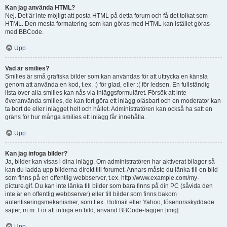
Kan jag använda HTML?
Nej. Det är inte möjligt att posta HTML på detta forum och få det tolkat som
HTML. Den mesta formatering som kan göras med HTML kan istället göras
med BBCode.
Upp
Vad är smilies?
Smilies är små grafiska bilder som kan användas för att uttrycka en känsla
genom att använda en kod, t.ex. :) för glad, eller :( för ledsen. En fullständig
lista över alla smilies kan nås via inläggsformuläret. Försök att inte
överanvända smilies, de kan fort göra ett inlägg oläsbart och en moderator kan
ta bort de eller inlägget helt och hållet. Administratören kan också ha satt en
gräns för hur många smilies ett inlägg får innehålla.
Upp
Kan jag infoga bilder?
Ja, bilder kan visas i dina inlägg. Om administratören har aktiverat bilagor så
kan du ladda upp bilderna direkt till forumet. Annars måste du länka till en bild
som finns på en offentlig webbserver, t.ex. http://www.example.com/my-
picture.gif. Du kan inte länka till bilder som bara finns på din PC (såvida den
inte är en offentlig webbserver) eller till bilder som finns bakom
autentiseringsmekanismer, som t.ex. Hotmail eller Yahoo, lösenorsskyddade
sajter, m.m. För att infoga en bild, använd BBCode-taggen [img].
Upp