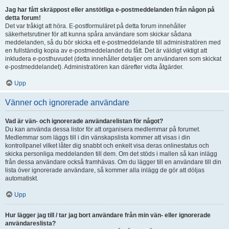
Jag har fått skräppost eller anstötliga e-postmeddelanden från någon på
detta forum!
Det var tråkigt att höra. E-postformuläret på detta forum innehåller
säkerhetsrutiner för att kunna spåra användare som skickar sådana
meddelanden, så du bör skicka ett e-postmeddelande till administratören med
en fullständig kopia av e-postmeddelandet du fått. Det är väldigt viktigt att
inkludera e-posthuvudet (detta innehåller detaljer om användaren som skickat
e-postmeddelandet). Administratören kan därefter vidta åtgärder.
Upp
Vänner och ignorerade användare
Vad är vän- och ignorerade användarelistan för något?
Du kan använda dessa listor för att organisera medlemmar på forumet.
Medlemmar som läggs till i din vänskapslista kommer att visas i din
kontrollpanel vilket låter dig snabbt och enkelt visa deras onlinestatus och
skicka personliga meddelanden till dem. Om det stöds i mallen så kan inlägg
från dessa användare också framhävas. Om du lägger till en användare till din
lista över ignorerade användare, så kommer alla inlägg de gör att döljas
automatiskt.
Upp
Hur lägger jag till / tar jag bort användare från min vän- eller ignorerade
användareslista?