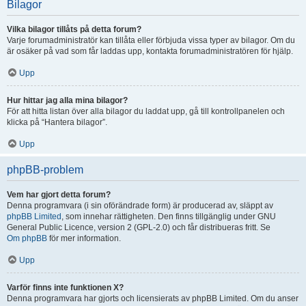
Bilagor
Vilka bilagor tillåts på detta forum?
Varje forumadministratör kan tillåta eller förbjuda vissa typer av bilagor. Om du
är osäker på vad som får laddas upp, kontakta forumadministratören för hjälp.
Upp
Hur hittar jag alla mina bilagor?
För att hitta listan över alla bilagor du laddat upp, gå till kontrollpanelen och
klicka på “Hantera bilagor”.
Upp
phpBB-problem
Vem har gjort detta forum?
Denna programvara (i sin oförändrade form) är producerad av, släppt av
phpBB Limited
, som innehar rättigheten. Den finns tillgänglig under GNU
General Public Licence, version 2 (GPL-2.0) och får distribueras fritt. Se
Om phpBB
för mer information.
Upp
Varför finns inte funktionen X?
Denna programvara har gjorts och licensierats av phpBB Limited. Om du anser