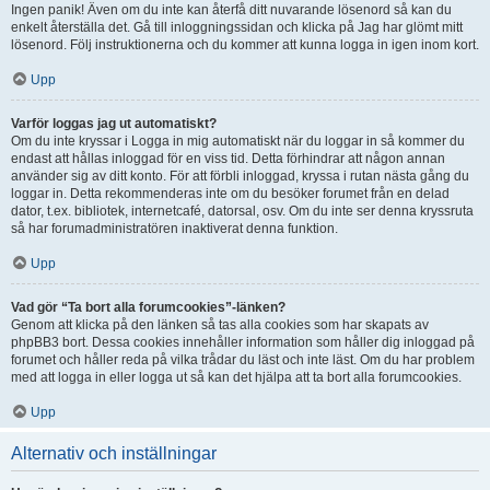
Ingen panik! Även om du inte kan återfå ditt nuvarande lösenord så kan du
enkelt återställa det. Gå till inloggningssidan och klicka på Jag har glömt mitt
lösenord. Följ instruktionerna och du kommer att kunna logga in igen inom kort.
Upp
Varför loggas jag ut automatiskt?
Om du inte kryssar i Logga in mig automatiskt när du loggar in så kommer du
endast att hållas inloggad för en viss tid. Detta förhindrar att någon annan
använder sig av ditt konto. För att förbli inloggad, kryssa i rutan nästa gång du
loggar in. Detta rekommenderas inte om du besöker forumet från en delad
dator, t.ex. bibliotek, internetcafé, datorsal, osv. Om du inte ser denna kryssruta
så har forumadministratören inaktiverat denna funktion.
Upp
Vad gör “Ta bort alla forumcookies”-länken?
Genom att klicka på den länken så tas alla cookies som har skapats av
phpBB3 bort. Dessa cookies innehåller information som håller dig inloggad på
forumet och håller reda på vilka trådar du läst och inte läst. Om du har problem
med att logga in eller logga ut så kan det hjälpa att ta bort alla forumcookies.
Upp
Alternativ och inställningar