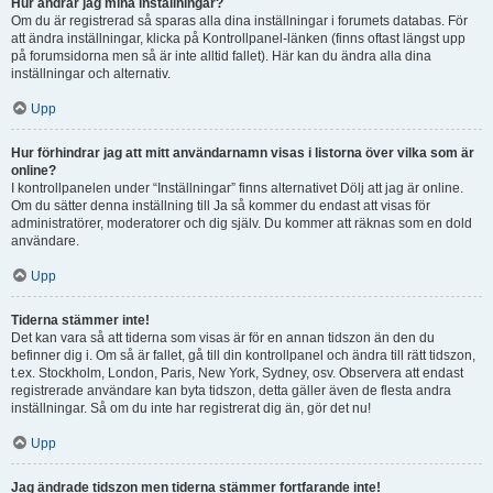
Hur ändrar jag mina inställningar?
Om du är registrerad så sparas alla dina inställningar i forumets databas. För
att ändra inställningar, klicka på Kontrollpanel-länken (finns oftast längst upp
på forumsidorna men så är inte alltid fallet). Här kan du ändra alla dina
inställningar och alternativ.
Upp
Hur förhindrar jag att mitt användarnamn visas i listorna över vilka som är
online?
I kontrollpanelen under “Inställningar” finns alternativet Dölj att jag är online.
Om du sätter denna inställning till Ja så kommer du endast att visas för
administratörer, moderatorer och dig själv. Du kommer att räknas som en dold
användare.
Upp
Tiderna stämmer inte!
Det kan vara så att tiderna som visas är för en annan tidszon än den du
befinner dig i. Om så är fallet, gå till din kontrollpanel och ändra till rätt tidszon,
t.ex. Stockholm, London, Paris, New York, Sydney, osv. Observera att endast
registrerade användare kan byta tidszon, detta gäller även de flesta andra
inställningar. Så om du inte har registrerat dig än, gör det nu!
Upp
Jag ändrade tidszon men tiderna stämmer fortfarande inte!