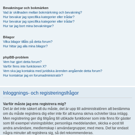
Bevakningar och bokmärken
Vad är skillnaden mellan bokmärkning och bevakning?
Hur bevakar jag specifika kategorier eller trådar?
Hur bevakar jag specifika kategorier eller trådar?
Hur tar jag bort mina bevakningar?
Bilagor
Vilka bilagor tillåts på detta forum?
Hur hittar jag alla mina bilagor?
phpBB-problem
Vem har gjort detta forum?
Varför finns inte funktionen X?
Vem ska jag kontakta med juridiska ärenden angående detta forum?
Hur kontaktar jag en forumadministratör?
Inloggnings- och registreringsfrågor
Varför måste jag ens registrera mig?
Det är det inte säkert att du måste, det är upp till administratören att bestämma
om du måste registrera dig eller inte för att kunna skriva och/eller läsa inlägg.
Men registrering ger dig tillgång till utökade funktioner som inte finns för gäster
som till exempel visningsbilder, personliga meddelanden, skicka e-post till
andra användare, medlemskap i användargrupper, med mera. Det tar endast
några minuter att registrera sig, så det rekommenderas.