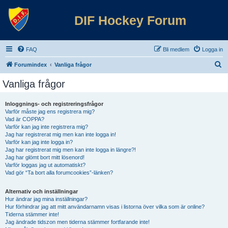
DIF Hockey Forum
FAQ
Bli medlem
Logga in
S
Forumindex
Vanliga frågor
ö
Vanliga frågor
k
Inloggnings- och registreringsfrågor
Varför måste jag ens registrera mig?
Vad är COPPA?
Varför kan jag inte registrera mig?
Jag har registrerat mig men kan inte logga in!
Varför kan jag inte logga in?
Jag har registrerat mig men kan inte logga in längre?!
Jag har glömt bort mitt lösenord!
Varför loggas jag ut automatiskt?
Vad gör “Ta bort alla forumcookies”-länken?
Alternativ och inställningar
Hur ändrar jag mina inställningar?
Hur förhindrar jag att mitt användarnamn visas i listorna över vilka som är online?
Tiderna stämmer inte!
Jag ändrade tidszon men tiderna stämmer fortfarande inte!