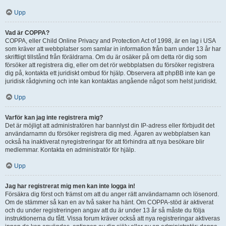
Upp
Vad är COPPA?
COPPA, eller Child Online Privacy and Protection Act of 1998, är en lag i USA
som kräver att webbplatser som samlar in information från barn under 13 år har
skriftligt tillstånd från föräldrarna. Om du är osäker på om detta rör dig som
försöker att registrera dig, eller om det rör webbplatsen du försöker registrera
dig på, kontakta ett juridiskt ombud för hjälp. Observera att phpBB inte kan ge
juridisk rådgivning och inte kan kontaktas angående något som helst juridiskt.
Upp
Varför kan jag inte registrera mig?
Det är möjligt att administratören har bannlyst din IP-adress eller förbjudit det
användarnamn du försöker registrera dig med. Ägaren av webbplatsen kan
också ha inaktiverat nyregistreringar för att förhindra att nya besökare blir
medlemmar. Kontakta en administratör för hjälp.
Upp
Jag har registrerat mig men kan inte logga in!
Försäkra dig först och främst om att du anger rätt användarnamn och lösenord.
Om de stämmer så kan en av två saker ha hänt. Om COPPA-stöd är aktiverat
och du under registreringen angav att du är under 13 år så måste du följa
instruktionerna du fått. Vissa forum kräver också att nya registreringar aktiveras