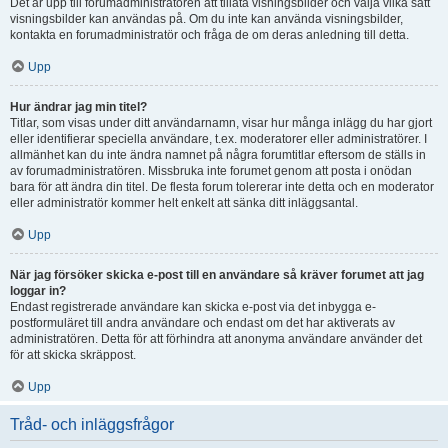
Det är upp till forumadministratören att tillåta visningsbilder och välja vilka sätt
visningsbilder kan användas på. Om du inte kan använda visningsbilder,
kontakta en forumadministratör och fråga de om deras anledning till detta.
Upp
Hur ändrar jag min titel?
Titlar, som visas under ditt användarnamn, visar hur många inlägg du har gjort
eller identifierar speciella användare, t.ex. moderatorer eller administratörer. I
allmänhet kan du inte ändra namnet på några forumtitlar eftersom de ställs in
av forumadministratören. Missbruka inte forumet genom att posta i onödan
bara för att ändra din titel. De flesta forum tolererar inte detta och en moderator
eller administratör kommer helt enkelt att sänka ditt inläggsantal.
Upp
När jag försöker skicka e-post till en användare så kräver forumet att jag
loggar in?
Endast registrerade användare kan skicka e-post via det inbygga e-
postformuläret till andra användare och endast om det har aktiverats av
administratören. Detta för att förhindra att anonyma användare använder det
för att skicka skräppost.
Upp
Tråd- och inläggsfrågor