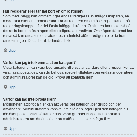
Hur redigerar eller tar jag bort en omröstning?
Som med inlägg kan omröstningar endast redigeras av inläggsskaparen, en
moderator eller en administratör. För att redigera en omröstning klickar du på
redigeringsknappen för det första inlägget i tråden. Om ingen har röstat så går
det att ta bort omröstningen eller redigera alternativen. Om någon däremot har
röstat så kan endast moderatorer och administratörer redigera eller ta bort
omröstningen. Detta för att förhindra fusk.
Upp
Varför kan jag inte komma åt en kategori?
Vissa kategorier kan vara begränsade till vissa användare eller grupper. För att
visa, läsa, posta, osv. kan du behöva speciell tillåtelse som endast moderatorer
och administratörer kan ge dig. Pröva att kontakta dem.
Upp
Varför kan jag inte bifoga filer?
Möjligheten att bifoga filer kan aktiveras per kategori, per grupp och per
användare. Administratören kanske inte tillåter bilagor i just den kategori du
försöker posta i, eller så kan endast vissa grupper bifoga filer. Kontakta
administratören om du är osäker på varför du inte kan bifoga filer.
Upp