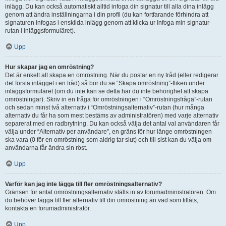
inlägg. Du kan också automatiskt alltid infoga din signatur till alla dina inlägg
genom att ändra inställningarna i din profil (du kan fortfarande förhindra att
signaturen infogas i enskilda inlägg genom att klicka ur Infoga min signatur-
rutan i inläggsformuläret).
Upp
Hur skapar jag en omröstning?
Det är enkelt att skapa en omröstning. När du postar en ny tråd (eller redigerar
det första inlägget i en tråd) så bör du se “Skapa omröstning”-fliken under
inläggsformuläret (om du inte kan se detta har du inte behörighet att skapa
omröstningar). Skriv in en fråga för omröstningen i “Omröstningsfråga”-rutan
och sedan minst två alternativ i “Omröstningsalternativ”-rutan (hur många
alternativ du får ha som mest bestäms av administratören) med varje alternativ
separerat med en radbrytning. Du kan också välja det antal val användaren får
välja under “Alternativ per användare”, en gräns för hur länge omröstningen
ska vara (0 för en omröstning som aldrig tar slut) och till sist kan du välja om
användarna får ändra sin röst.
Upp
Varför kan jag inte lägga till fler omröstningsalternativ?
Gränsen för antal omröstningsalternativ ställs in av forumadministratören. Om
du behöver lägga till fler alternativ till din omröstning än vad som tillåts,
kontakta en forumadministratör.
Upp