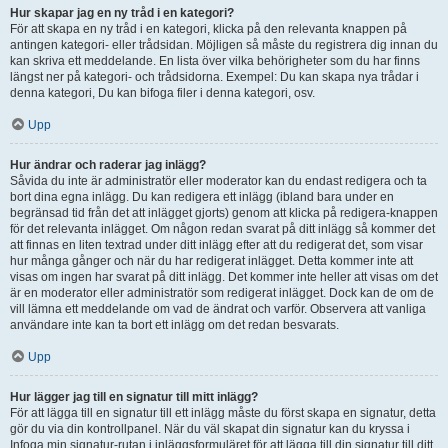
Hur skapar jag en ny tråd i en kategori?
För att skapa en ny tråd i en kategori, klicka på den relevanta knappen på
antingen kategori- eller trådsidan. Möjligen så måste du registrera dig innan du
kan skriva ett meddelande. En lista över vilka behörigheter som du har finns
längst ner på kategori- och trådsidorna. Exempel: Du kan skapa nya trådar i
denna kategori, Du kan bifoga filer i denna kategori, osv.
Upp
Hur ändrar och raderar jag inlägg?
Såvida du inte är administratör eller moderator kan du endast redigera och ta
bort dina egna inlägg. Du kan redigera ett inlägg (ibland bara under en
begränsad tid från det att inlägget gjorts) genom att klicka på redigera-knappen
för det relevanta inlägget. Om någon redan svarat på ditt inlägg så kommer det
att finnas en liten textrad under ditt inlägg efter att du redigerat det, som visar
hur många gånger och när du har redigerat inlägget. Detta kommer inte att
visas om ingen har svarat på ditt inlägg. Det kommer inte heller att visas om det
är en moderator eller administratör som redigerat inlägget. Dock kan de om de
vill lämna ett meddelande om vad de ändrat och varför. Observera att vanliga
användare inte kan ta bort ett inlägg om det redan besvarats.
Upp
Hur lägger jag till en signatur till mitt inlägg?
För att lägga till en signatur till ett inlägg måste du först skapa en signatur, detta
gör du via din kontrollpanel. När du väl skapat din signatur kan du kryssa i
Infoga min signatur-rutan i inläggsformuläret för att lägga till din signatur till ditt