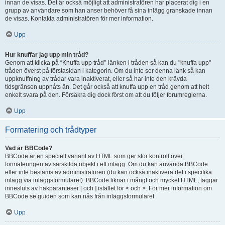
innan de visas. Det är också möjligt att administratören har placerat dig i en
grupp av användare som han anser behöver få sina inlägg granskade innan
de visas. Kontakta administratören för mer information.
Upp
Hur knuffar jag upp min tråd?
Genom att klicka på “Knuffa upp tråd”-länken i tråden så kan du "knuffa upp"
tråden överst på förstasidan i kategorin. Om du inte ser denna länk så kan
uppknuffning av trådar vara inaktiverat, eller så har inte den krävda
tidsgränsen uppnåts än. Det går också att knuffa upp en tråd genom att helt
enkelt svara på den. Försäkra dig dock först om att du följer forumreglerna.
Upp
Formatering och trådtyper
Vad är BBCode?
BBCode är en speciell variant av HTML som ger stor kontroll över
formateringen av särskilda objekt i ett inlägg. Om du kan använda BBCode
eller inte bestäms av administratören (du kan också inaktivera det i specifika
inlägg via inläggsformuläret). BBCode liknar i mångt och mycket HTML, taggar
innesluts av hakparanteser [ och ] istället för < och >. För mer information om
BBCode se guiden som kan nås från inläggsformuläret.
Upp