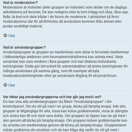
Vad är moderatorer?
Moderatorer är individer (eller grupper av individer) som sköter om de dagliga
aktiviteterna på forumet. De kan redigera eller ta bort inlägg och låsa, låsa upp,
flytta, ta bort och dela trådar i de forum de modererar. I allmänhet så finns
moderatorerna där för att förhindra att användare kommer ifrån ämnet eller
postar anstötligt material.
Upp
Vad är användargrupper?
Användargrupper är grupper av medlemmar som delar in forumets medlemmar
i lätthanterliga sektioner som forumadministratörerna kan arbeta med. Varje
användar kan vara medlem i flera grupper och kan tilldelas individuella
behörigheter. Detta gör det enkelt för administratörer att ändra behörigheter för
många användare på samma gång, som till exempel att byta
moderationsbehörigheter eller ge användare tillgång till ett privat forum.
Upp
Var hittar jag användargrupperna och hur går jag med i en?
Du kan visa alla användargrupper via fliken “Användargrupper” i din
kontrollpanel. Om du vill gå med i en grupp, klicka på lämplig knapp. Inte alla
grupper är tillgängliga för alla, vissa kan kräva godkännande, vissa är stängda
och andra kan till och med vara dolda. Om gruppen är öppen kan du gå med i
den genom att klicka på lämplig knapp. Om gruppen kräver godkännande kan
du ansöka om medlemskap genom att klicka på lämplig knapp. Gruppledaren
måste godkänna din ansökan och de kan fråga dig varför du vill gå med i