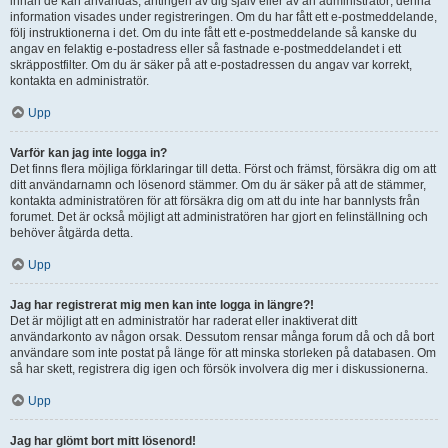
innan de kan användas, antingen av dig själv eller av an administratör; denna
information visades under registreringen. Om du har fått ett e-postmeddelande,
följ instruktionerna i det. Om du inte fått ett e-postmeddelande så kanske du
angav en felaktig e-postadress eller så fastnade e-postmeddelandet i ett
skräppostfilter. Om du är säker på att e-postadressen du angav var korrekt,
kontakta en administratör.
Upp
Varför kan jag inte logga in?
Det finns flera möjliga förklaringar till detta. Först och främst, försäkra dig om att
ditt användarnamn och lösenord stämmer. Om du är säker på att de stämmer,
kontakta administratören för att försäkra dig om att du inte har bannlysts från
forumet. Det är också möjligt att administratören har gjort en felinställning och
behöver åtgärda detta.
Upp
Jag har registrerat mig men kan inte logga in längre?!
Det är möjligt att en administratör har raderat eller inaktiverat ditt
användarkonto av någon orsak. Dessutom rensar många forum då och då bort
användare som inte postat på länge för att minska storleken på databasen. Om
så har skett, registrera dig igen och försök involvera dig mer i diskussionerna.
Upp
Jag har glömt bort mitt lösenord!