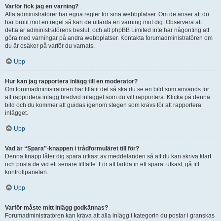
Varför fick jag en varning?
Alla administratörer har egna regler för sina webbplatser. Om de anser att du
har brutit mot en regel så kan de utfärda en varning mot dig. Observera att
detta är administratörens beslut, och att phpBB Limited inte har någonting att
göra med varningar på andra webbplatser. Kontakta forumadministratören om
du är osäker på varför du varnats.
Upp
Hur kan jag rapportera inlägg till en moderator?
Om forumadministratören har tillåtit det så ska du se en bild som används för
att rapportera inlägg bredvid inlägget som du vill rapportera. Klicka på denna
bild och du kommer att guidas igenom stegen som krävs för att rapportera
inlägget.
Upp
Vad är “Spara”-knappen i trådformuläret till för?
Denna knapp låter dig spara utkast av meddelanden så att du kan skriva klart
och posta de vid ett senare tillfälle. För att ladda in ett sparat utkast, gå till
kontrollpanelen.
Upp
Varför måste mitt inlägg godkännas?
Forumadministratören kan kräva att alla inlägg i kategorin du postar i granskas