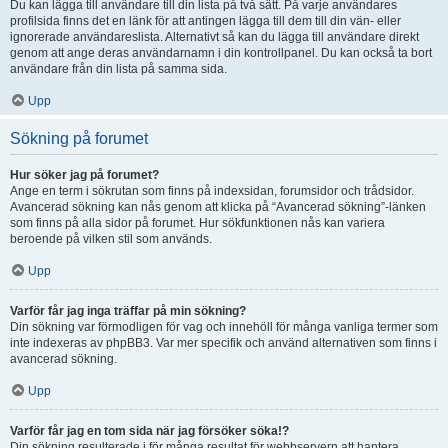
Du kan lägga till användare till din lista på två sätt. På varje användares
profilsida finns det en länk för att antingen lägga till dem till din vän- eller
ignorerade användareslista. Alternativt så kan du lägga till användare direkt
genom att ange deras användarnamn i din kontrollpanel. Du kan också ta bort
användare från din lista på samma sida.
Upp
Sökning på forumet
Hur söker jag på forumet?
Ange en term i sökrutan som finns på indexsidan, forumsidor och trådsidor.
Avancerad sökning kan nås genom att klicka på “Avancerad sökning”-länken
som finns på alla sidor på forumet. Hur sökfunktionen nås kan variera
beroende på vilken stil som används.
Upp
Varför får jag inga träffar på min sökning?
Din sökning var förmodligen för vag och innehöll för många vanliga termer som
inte indexeras av phpBB3. Var mer specifik och använd alternativen som finns i
avancerad sökning.
Upp
Varför får jag en tom sida när jag försöker söka!?
Din sökning resulterade i för många resultat för webbservern att hantera.