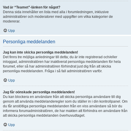
Vad är “Teamet”-länken för något?
Denna sida innehåller en lista med alla i forumledningen, inklusive
administratörer och moderatorer med uppgifter om vilka kategorier de
modererar.
Upp
Personliga meddelanden
Jag kan inte skicka personliga meddelanden!
Det finns tre möjliga anledningar till detta; du är inte registrerad och/eller
inloggad, administratören har inaktiverat personliga meddelanden för hela
forumet, eller så har administratören förhindrat just dig från att skicka
personliga meddelanden. Fråga i så fall administratören varför.
Upp
Jag får oönskade personliga meddelanden!
Du kan blockera en användare från att skicka personliga användare till dig
genom att använda meddelanderegler som du ställer in i din kontrollpanel. Om
du får anstötliga personliga meddelanden från en viss användare så bör du
informera forumadministratören, de har makten att förhindra en användare från
att skicka personliga meddelanden överhuvudtaget.
Upp