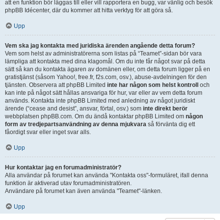
att en funktion bör läggas till eller vill rapportera en bugg, var vänlig och besök
phpBB Idécenter, där du kommer att hitta verktyg för att göra så.
Upp
Vem ska jag kontakta med juridiska ärenden angående detta forum?
Vem som helst av administratörerna som listas på “Teamet”-sidan bör vara
lämpliga att kontakta med dina klagomål. Om du inte får något svar på detta
sätt så kan du kontakta ägaren av domänen eller, om detta forum ligger på en
gratistjänst (såsom Yahoo!, free.fr, f2s.com, osv.), abuse-avdelningen för den
tjänsten. Observera att phpBB Limited
inte har någon som helst kontroll
och
kan inte på något sätt hållas ansvariga för hur, var eller av vem detta forum
används. Kontakta inte phpBB Limited med anledning av något juridiskt
ärende (“cease and desist”, ansvar, förtal, osv.) som
inte direkt berör
webbplatsen phpBB.com. Om du ändå kontaktar phpBB Limited om
någon
form av tredjepartsanvändning av denna mjukvara
så förvänta dig ett
fåordigt svar eller inget svar alls.
Upp
Hur kontaktar jag en forumadministratör?
Alla användar på forumet kan använda "Kontakta oss"-formuläret, ifall denna
funktion är aktiverad utav forumadministratören.
Användare på forumet kan även använda "Teamet"-länken.
Upp