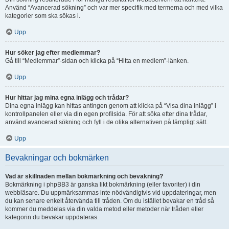
Använd “Avancerad sökning” och var mer specifik med termerna och med vilka
kategorier som ska sökas i.
Upp
Hur söker jag efter medlemmar?
Gå till “Medlemmar”-sidan och klicka på “Hitta en medlem”-länken.
Upp
Hur hittar jag mina egna inlägg och trådar?
Dina egna inlägg kan hittas antingen genom att klicka på “Visa dina inlägg” i
kontrollpanelen eller via din egen profilsida. För att söka efter dina trådar,
använd avancerad sökning och fyll i de olika alternativen på lämpligt sätt.
Upp
Bevakningar och bokmärken
Vad är skillnaden mellan bokmärkning och bevakning?
Bokmärkning i phpBB3 är ganska likt bokmärkning (eller favoriter) i din
webbläsare. Du uppmärksammas inte nödvändigtvis vid uppdateringar, men
du kan senare enkelt återvända till tråden. Om du istället bevakar en tråd så
kommer du meddelas via din valda metod eller metoder när tråden eller
kategorin du bevakar uppdateras.