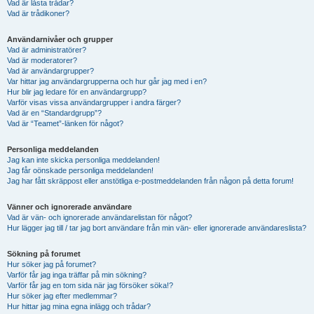
Vad är låsta trådar?
Vad är trådikoner?
Användarnivåer och grupper
Vad är administratörer?
Vad är moderatorer?
Vad är användargrupper?
Var hittar jag användargrupperna och hur går jag med i en?
Hur blir jag ledare för en användargrupp?
Varför visas vissa användargrupper i andra färger?
Vad är en “Standardgrupp”?
Vad är “Teamet”-länken för något?
Personliga meddelanden
Jag kan inte skicka personliga meddelanden!
Jag får oönskade personliga meddelanden!
Jag har fått skräppost eller anstötliga e-postmeddelanden från någon på detta forum!
Vänner och ignorerade användare
Vad är vän- och ignorerade användarelistan för något?
Hur lägger jag till / tar jag bort användare från min vän- eller ignorerade användareslista?
Sökning på forumet
Hur söker jag på forumet?
Varför får jag inga träffar på min sökning?
Varför får jag en tom sida när jag försöker söka!?
Hur söker jag efter medlemmar?
Hur hittar jag mina egna inlägg och trådar?