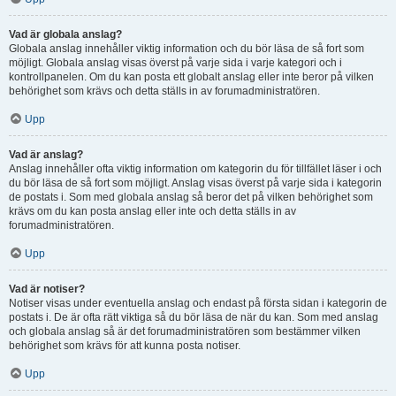
Vad är globala anslag?
Globala anslag innehåller viktig information och du bör läsa de så fort som
möjligt. Globala anslag visas överst på varje sida i varje kategori och i
kontrollpanelen. Om du kan posta ett globalt anslag eller inte beror på vilken
behörighet som krävs och detta ställs in av forumadministratören.
Upp
Vad är anslag?
Anslag innehåller ofta viktig information om kategorin du för tillfället läser i och
du bör läsa de så fort som möjligt. Anslag visas överst på varje sida i kategorin
de postats i. Som med globala anslag så beror det på vilken behörighet som
krävs om du kan posta anslag eller inte och detta ställs in av
forumadministratören.
Upp
Vad är notiser?
Notiser visas under eventuella anslag och endast på första sidan i kategorin de
postats i. De är ofta rätt viktiga så du bör läsa de när du kan. Som med anslag
och globala anslag så är det forumadministratören som bestämmer vilken
behörighet som krävs för att kunna posta notiser.
Upp