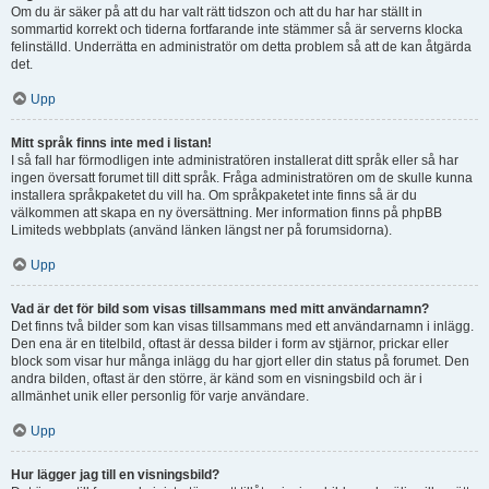
Om du är säker på att du har valt rätt tidszon och att du har har ställt in
sommartid korrekt och tiderna fortfarande inte stämmer så är serverns klocka
felinställd. Underrätta en administratör om detta problem så att de kan åtgärda
det.
Upp
Mitt språk finns inte med i listan!
I så fall har förmodligen inte administratören installerat ditt språk eller så har
ingen översatt forumet till ditt språk. Fråga administratören om de skulle kunna
installera språkpaketet du vill ha. Om språkpaketet inte finns så är du
välkommen att skapa en ny översättning. Mer information finns på phpBB
Limiteds webbplats (använd länken längst ner på forumsidorna).
Upp
Vad är det för bild som visas tillsammans med mitt användarnamn?
Det finns två bilder som kan visas tillsammans med ett användarnamn i inlägg.
Den ena är en titelbild, oftast är dessa bilder i form av stjärnor, prickar eller
block som visar hur många inlägg du har gjort eller din status på forumet. Den
andra bilden, oftast är den större, är känd som en visningsbild och är i
allmänhet unik eller personlig för varje användare.
Upp
Hur lägger jag till en visningsbild?