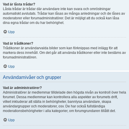
Vad är låsta trådar?
Låsta trådar är trådar där användare inte kan svara och omröstningar
automatiskt avslutats. Trådar kan låsas av många anledningar och de låses av
moderatorer eller forumadministratörer. Det är möjligt att du också kan låsa
dina egna trådar om du har behörighet.
Upp
Vad är trådikoner?
Trådikoner är användarvalda bilder som kan förknippas med inlägg för att
markera dess innehåll. Om det går att använda trådikoner eller inte bestäms av
forumadministratören.
Upp
Användarnivåer och grupper
Vad är administratörer?
Administratörer är medlemmar tilldelade den högsta nivån av kontroll över hela
forumet. Dessa medlemmar kan kontrollera alla aspekter av forumets drift,
vilket inkluderar att ställa in behörigheter, bannlysa användare, skapa
användargrupper och moderatorer, osv. De har också fullständiga
moderationsbehörigheter i alla kategorier, om forumgrundaren tillåtit det.
Upp