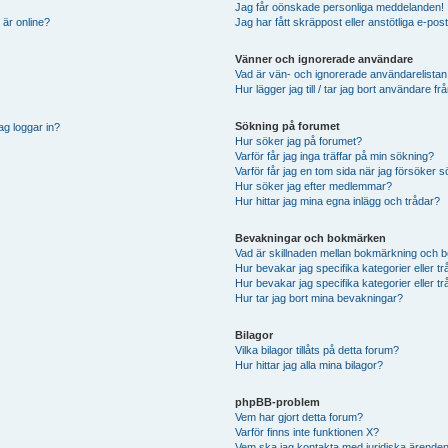
Jag får oönskade personliga meddelanden!
 är online?
Jag har fått skräppost eller anstötliga e-p
Vänner och ignorerade användare
Vad är vän- och ignorerade användarelistan
Hur lägger jag till / tar jag bort användare 
Sökning på forumet
ag loggar in?
Hur söker jag på forumet?
Varför får jag inga träffar på min sökning?
Varför får jag en tom sida när jag försöker 
Hur söker jag efter medlemmar?
Hur hittar jag mina egna inlägg och trådar?
Bevakningar och bokmärken
Vad är skillnaden mellan bokmärkning och 
Hur bevakar jag specifika kategorier eller t
Hur bevakar jag specifika kategorier eller t
Hur tar jag bort mina bevakningar?
Bilagor
Vilka bilagor tillåts på detta forum?
Hur hittar jag alla mina bilagor?
phpBB-problem
Vem har gjort detta forum?
Varför finns inte funktionen X?
Vem ska jag kontakta med juridiska ärende