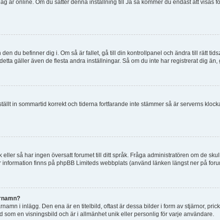
tt jag är online. Om du sätter denna inställning till Ja så kommer du endast att visas 
en du befinner dig i. Om så är fallet, gå till din kontrollpanel och ändra till rätt t
tta gäller även de flesta andra inställningar. Så om du inte har registrerat dig än, 
 ställt in sommartid korrekt och tiderna fortfarande inte stämmer så är serverns kloc
råk eller så har ingen översatt forumet till ditt språk. Fråga administratören om de s
er information finns på phpBB Limiteds webbplats (använd länken längst ner på for
arnamn?
mn i inlägg. Den ena är en titelbild, oftast är dessa bilder i form av stjärnor, pric
nd som en visningsbild och är i allmänhet unik eller personlig för varje användare.