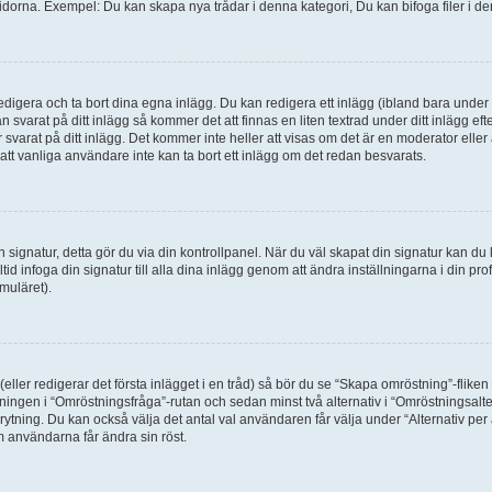
idorna. Exempel: Du kan skapa nya trådar i denna kategori, Du kan bifoga filer i de
digera och ta bort dina egna inlägg. Du kan redigera ett inlägg (ibland bara under e
svarat på ditt inlägg så kommer det att finnas en liten textrad under ditt inlägg ef
 svarat på ditt inlägg. Det kommer inte heller att visas om det är en moderator elle
t vanliga användare inte kan ta bort ett inlägg om det redan besvarats.
 en signatur, detta gör du via din kontrollpanel. När du väl skapat din signatur kan du 
alltid infoga din signatur till alla dina inlägg genom att ändra inställningarna i din pr
muläret).
(eller redigerar det första inlägget i en tråd) så bör du se “Skapa omröstning”-flike
tningen i “Omröstningsfråga”-rutan och sedan minst två alternativ i “Omröstningsal
rytning. Du kan också välja det antal val användaren får välja under “Alternativ pe
om användarna får ändra sin röst.