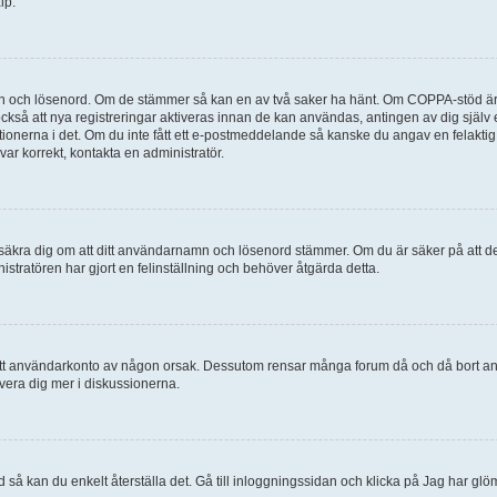
lp.
mn och lösenord. Om de stämmer så kan en av två saker ha hänt. Om COPPA-stöd är 
 också att nya registreringar aktiveras innan de kan användas, antingen av dig själv
uktionerna i det. Om du inte fått ett e-postmeddelande så kanske du angav en felakti
ar korrekt, kontakta en administratör.
, försäkra dig om att ditt användarnamn och lösenord stämmer. Om du är säker på att d
nistratören har gjort en felinställning och behöver åtgärda detta.
at ditt användarkonto av någon orsak. Dessutom rensar många forum då och då bort a
lvera dig mer i diskussionerna.
 så kan du enkelt återställa det. Gå till inloggningssidan och klicka på Jag har glö