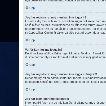
nya besökare blir medlemmar. Kontakta en administratör för hjä
Upp
Jag har registrerat mig men kan inte logga in!
Försäkra dig först och främst om att du anger rätt användarna
år så måste du följa instruktionerna du fått. Vissa forum kräver
registreringen. Om du har fått ett e-postmeddelande, följ instr
skräppostfilter. Om du är säker på att e-postadressen du angav v
Upp
Varför kan jag inte logga in?
Det finns flera möjliga förklaringar till detta. Först och främst
du inte har bannlysts från forumet. Det är också möjligt att admi
Upp
Jag har registrerat mig men kan inte logga in längre?!
Det är möjligt att en administratör har raderat eller inaktiver
databasen. Om så har skett, registrera dig igen och försök invo
Upp
Jag har glömt bort mitt lösenord!
Ingen panik! Även om du inte kan återfå ditt nuvarande lösenord