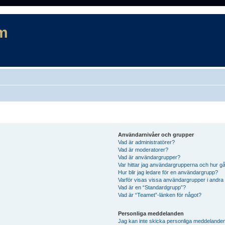
m
Användarnivåer och grupper
Vad är administratörer?
Vad är moderatorer?
Vad är användargrupper?
Var hittar jag användargrupperna och hur gå
Hur blir jag ledare för en användargrupp?
Varför visas vissa användargrupper i andra
Vad är en “Standardgrupp”?
Vad är “Teamet”-länken för något?
Personliga meddelanden
Jag kan inte skicka personliga meddelande