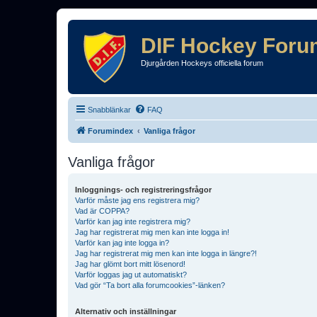
DIF Hockey Foru
Djurgården Hockeys officiella forum
Snabblänkar
FAQ
Forumindex
Vanliga frågor
Vanliga frågor
Inloggnings- och registreringsfrågor
Varför måste jag ens registrera mig?
Vad är COPPA?
Varför kan jag inte registrera mig?
Jag har registrerat mig men kan inte logga in!
Varför kan jag inte logga in?
Jag har registrerat mig men kan inte logga in längre?!
Jag har glömt bort mitt lösenord!
Varför loggas jag ut automatiskt?
Vad gör “Ta bort alla forumcookies”-länken?
Alternativ och inställningar