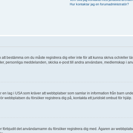
Hur kontaktar jag en forumadministratör?
en att bestämma om du måste registrera dig eller inte för att kunna skriva och/eller lä
bilder, personliga meddelanden, skicka e-post till andra användare, medlemskap i a
 en lag i USA som kräver att webbplatser som samlar in information från barn under 1
 rör webbplatsen du försöker registrera dig på, kontakta ett juridiskt ombud för hjäl
ler förbjudit det användarnamn du försöker registrera dig med. Ägaren av webbplatsen