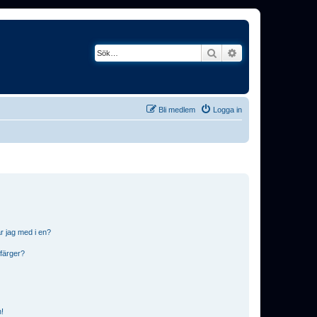
Sök
Avancerad söknin
Bli medlem
Logga in
r jag med i en?
 färger?
n!