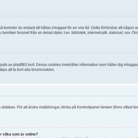
 kommer du endast att hållas inloggad för en viss tid. Detta förhindrar att någon ann
esöker forumet från en delad dator, t.ex. bibliotek, internetcafé, datorsal, osv. O
ats av phpBB3 bort. Dessa cookies innehåller information som håller dig inloggad på
lpa att ta bort alla forumcookies.
 databas. För att ändra inställningar, klicka på Kontrollpanel-länken (finns oftast lä
r vilka som är online?