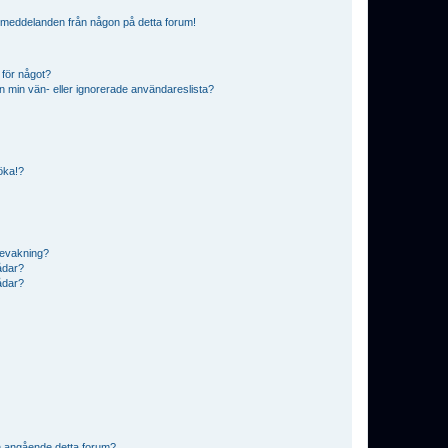
ostmeddelanden från någon på detta forum!
 för något?
från min vän- eller ignorerade användareslista?
söka!?
bevakning?
rådar?
rådar?
n angående detta forum?