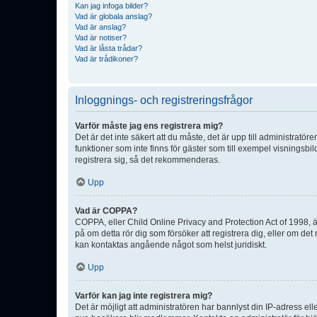
Kan jag infoga bilder?
Vad är globala anslag?
Vad är anslag?
Vad är notiser?
Vad är låsta trådar?
Vad är trådikoner?
Inloggnings- och registreringsfrågor
Varför måste jag ens registrera mig?
Det är det inte säkert att du måste, det är upp till administratör
funktioner som inte finns för gäster som till exempel visnings
registrera sig, så det rekommenderas.
Upp
Vad är COPPA?
COPPA, eller Child Online Privacy and Protection Act of 1998, är
på om detta rör dig som försöker att registrera dig, eller om det
kan kontaktas angående något som helst juridiskt.
Upp
Varför kan jag inte registrera mig?
Det är möjligt att administratören har bannlyst din IP-adress el