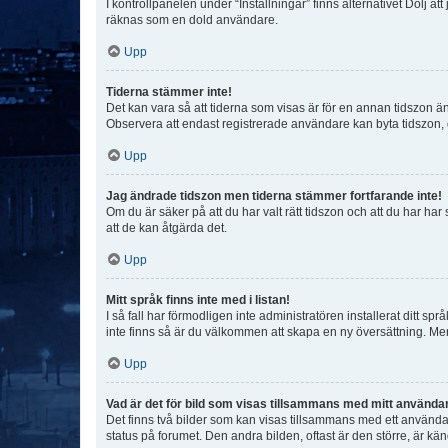
I kontrollpanelen under “Inställningar” finns alternativet Dölj a
räknas som en dold användare.
Upp
Tiderna stämmer inte!
Det kan vara så att tiderna som visas är för en annan tidszon än d
Observera att endast registrerade användare kan byta tidszon, de
Upp
Jag ändrade tidszon men tiderna stämmer fortfarande inte!
Om du är säker på att du har valt rätt tidszon och att du har har
att de kan åtgärda det.
Upp
Mitt språk finns inte med i listan!
I så fall har förmodligen inte administratören installerat ditt sp
inte finns så är du välkommen att skapa en ny översättning. M
Upp
Vad är det för bild som visas tillsammans med mitt använd
Det finns två bilder som kan visas tillsammans med ett användarna
status på forumet. Den andra bilden, oftast är den större, är kä