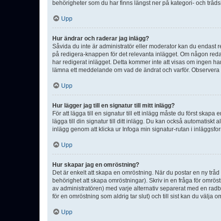
behörigheter som du har finns längst ner på kategori- och tråds
Upp
Hur ändrar och raderar jag inlägg?
Såvida du inte är administratör eller moderator kan du endast re
på redigera-knappen för det relevanta inlägget. Om någon redan 
har redigerat inlägget. Detta kommer inte att visas om ingen har
lämna ett meddelande om vad de ändrat och varför. Observera at
Upp
Hur lägger jag till en signatur till mitt inlägg?
För att lägga till en signatur till ett inlägg måste du först skapa
lägga till din signatur till ditt inlägg. Du kan också automatiskt 
inlägg genom att klicka ur Infoga min signatur-rutan i inläggsfor
Upp
Hur skapar jag en omröstning?
Det är enkelt att skapa en omröstning. När du postar en ny tråd 
behörighet att skapa omröstningar). Skriv in en fråga för omrös
av administratören) med varje alternativ separerat med en radb
för en omröstning som aldrig tar slut) och till sist kan du välja 
Upp