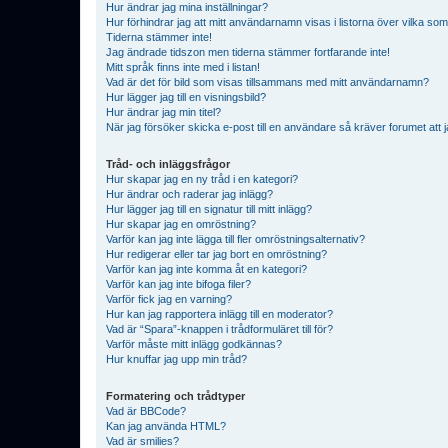
Hur ändrar jag mina inställningar?
Hur förhindrar jag att mitt användarnamn visas i listorna över vilka som
Tiderna stämmer inte!
Jag ändrade tidszon men tiderna stämmer fortfarande inte!
Mitt språk finns inte med i listan!
Vad är det för bild som visas tillsammans med mitt användarnamn?
Hur lägger jag till en visningsbild?
Hur ändrar jag min titel?
När jag försöker skicka e-post till en användare så kräver forumet att j
Tråd- och inläggsfrågor
Hur skapar jag en ny tråd i en kategori?
Hur ändrar och raderar jag inlägg?
Hur lägger jag till en signatur till mitt inlägg?
Hur skapar jag en omröstning?
Varför kan jag inte lägga till fler omröstningsalternativ?
Hur redigerar eller tar jag bort en omröstning?
Varför kan jag inte komma åt en kategori?
Varför kan jag inte bifoga filer?
Varför fick jag en varning?
Hur kan jag rapportera inlägg till en moderator?
Vad är “Spara”-knappen i trådformuläret till för?
Varför måste mitt inlägg godkännas?
Hur knuffar jag upp min tråd?
Formatering och trådtyper
Vad är BBCode?
Kan jag använda HTML?
Vad är smilies?