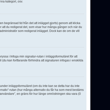
nna kategori, osv.
n begränsad tid från det att inlägget gjorts) genom att klicka
ter att du redigerat det, som visar hur många gånger och när du
r administratör som redigerat inlägget. Dock kan de om de vill
kryssa i Infoga min signatur-rutan i inläggsformuläret för att
ofil (du kan fortfarande förhindra att signaturen infogas i enskilda
n under inläggsformuläret (om du inte kan se detta har du inte
ternativ”-rutan (hur många alternativ du får ha som mest bestäms
r användare”, en gräns för hur länge omröstningen ska vara (0