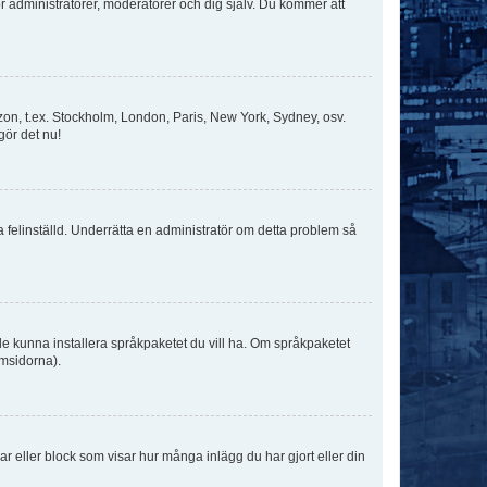
för administratörer, moderatorer och dig själv. Du kommer att
idszon, t.ex. Stockholm, London, Paris, New York, Sydney, osv.
gör det nu!
ka felinställd. Underrätta en administratör om detta problem så
kulle kunna installera språkpaketet du vill ha. Om språkpaketet
umsidorna).
kar eller block som visar hur många inlägg du har gjort eller din