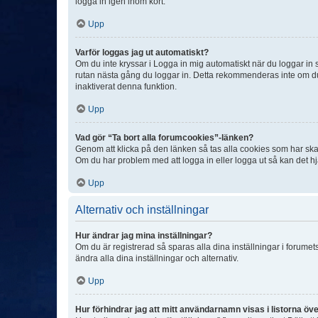
logga in igen inom kort.
Upp
Varför loggas jag ut automatiskt?
Om du inte kryssar i Logga in mig automatiskt när du loggar in så
rutan nästa gång du loggar in. Detta rekommenderas inte om du b
inaktiverat denna funktion.
Upp
Vad gör “Ta bort alla forumcookies”-länken?
Genom att klicka på den länken så tas alla cookies som har skap
Om du har problem med att logga in eller logga ut så kan det hjä
Upp
Alternativ och inställningar
Hur ändrar jag mina inställningar?
Om du är registrerad så sparas alla dina inställningar i forumets
ändra alla dina inställningar och alternativ.
Upp
Hur förhindrar jag att mitt användarnamn visas i listorna öve