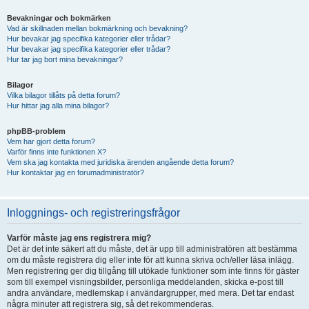
Bevakningar och bokmärken
Vad är skillnaden mellan bokmärkning och bevakning?
Hur bevakar jag specifika kategorier eller trådar?
Hur bevakar jag specifika kategorier eller trådar?
Hur tar jag bort mina bevakningar?
Bilagor
Vilka bilagor tillåts på detta forum?
Hur hittar jag alla mina bilagor?
phpBB-problem
Vem har gjort detta forum?
Varför finns inte funktionen X?
Vem ska jag kontakta med juridiska ärenden angående detta forum?
Hur kontaktar jag en forumadministratör?
Inloggnings- och registreringsfrågor
Varför måste jag ens registrera mig?
Det är det inte säkert att du måste, det är upp till administratören att bestämma
om du måste registrera dig eller inte för att kunna skriva och/eller läsa inlägg.
Men registrering ger dig tillgång till utökade funktioner som inte finns för gäster
som till exempel visningsbilder, personliga meddelanden, skicka e-post till
andra användare, medlemskap i användargrupper, med mera. Det tar endast
några minuter att registrera sig, så det rekommenderas.