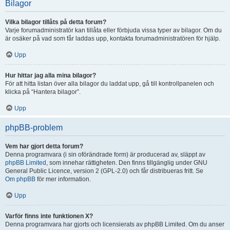
Bilagor
Vilka bilagor tillåts på detta forum?
Varje forumadministratör kan tillåta eller förbjuda vissa typer av bilagor. Om du
är osäker på vad som får laddas upp, kontakta forumadministratören för hjälp.
Upp
Hur hittar jag alla mina bilagor?
För att hitta listan över alla bilagor du laddat upp, gå till kontrollpanelen och
klicka på “Hantera bilagor”.
Upp
phpBB-problem
Vem har gjort detta forum?
Denna programvara (i sin oförändrade form) är producerad av, släppt av
phpBB Limited
, som innehar rättigheten. Den finns tillgänglig under GNU
General Public Licence, version 2 (GPL-2.0) och får distribueras fritt. Se
Om phpBB
för mer information.
Upp
Varför finns inte funktionen X?
Denna programvara har gjorts och licensierats av phpBB Limited. Om du anser