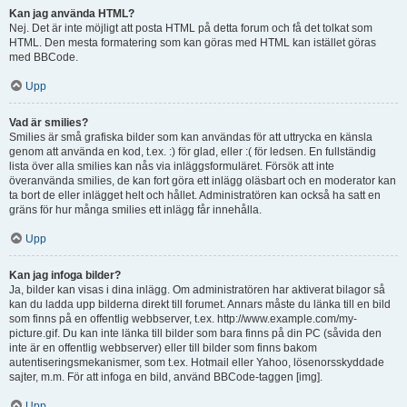
Kan jag använda HTML?
Nej. Det är inte möjligt att posta HTML på detta forum och få det tolkat som
HTML. Den mesta formatering som kan göras med HTML kan istället göras
med BBCode.
Upp
Vad är smilies?
Smilies är små grafiska bilder som kan användas för att uttrycka en känsla
genom att använda en kod, t.ex. :) för glad, eller :( för ledsen. En fullständig
lista över alla smilies kan nås via inläggsformuläret. Försök att inte
överanvända smilies, de kan fort göra ett inlägg oläsbart och en moderator kan
ta bort de eller inlägget helt och hållet. Administratören kan också ha satt en
gräns för hur många smilies ett inlägg får innehålla.
Upp
Kan jag infoga bilder?
Ja, bilder kan visas i dina inlägg. Om administratören har aktiverat bilagor så
kan du ladda upp bilderna direkt till forumet. Annars måste du länka till en bild
som finns på en offentlig webbserver, t.ex. http://www.example.com/my-
picture.gif. Du kan inte länka till bilder som bara finns på din PC (såvida den
inte är en offentlig webbserver) eller till bilder som finns bakom
autentiseringsmekanismer, som t.ex. Hotmail eller Yahoo, lösenorsskyddade
sajter, m.m. För att infoga en bild, använd BBCode-taggen [img].
Upp