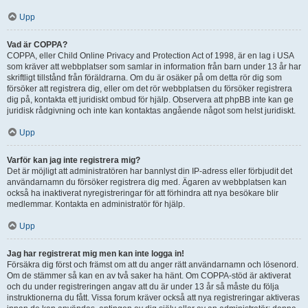
Upp
Vad är COPPA?
COPPA, eller Child Online Privacy and Protection Act of 1998, är en lag i USA
som kräver att webbplatser som samlar in information från barn under 13 år har
skriftligt tillstånd från föräldrarna. Om du är osäker på om detta rör dig som
försöker att registrera dig, eller om det rör webbplatsen du försöker registrera
dig på, kontakta ett juridiskt ombud för hjälp. Observera att phpBB inte kan ge
juridisk rådgivning och inte kan kontaktas angående något som helst juridiskt.
Upp
Varför kan jag inte registrera mig?
Det är möjligt att administratören har bannlyst din IP-adress eller förbjudit det
användarnamn du försöker registrera dig med. Ägaren av webbplatsen kan
också ha inaktiverat nyregistreringar för att förhindra att nya besökare blir
medlemmar. Kontakta en administratör för hjälp.
Upp
Jag har registrerat mig men kan inte logga in!
Försäkra dig först och främst om att du anger rätt användarnamn och lösenord.
Om de stämmer så kan en av två saker ha hänt. Om COPPA-stöd är aktiverat
och du under registreringen angav att du är under 13 år så måste du följa
instruktionerna du fått. Vissa forum kräver också att nya registreringar aktiveras