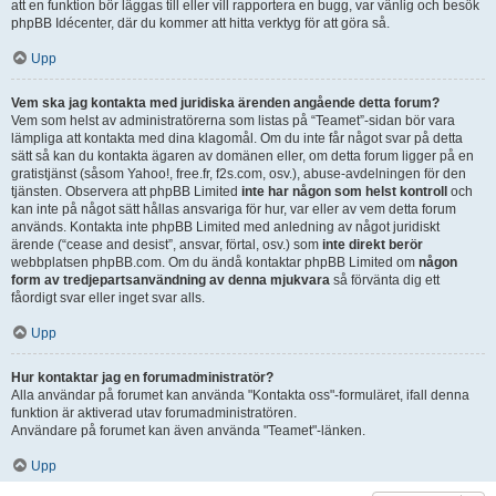
att en funktion bör läggas till eller vill rapportera en bugg, var vänlig och besök
phpBB Idécenter, där du kommer att hitta verktyg för att göra så.
Upp
Vem ska jag kontakta med juridiska ärenden angående detta forum?
Vem som helst av administratörerna som listas på “Teamet”-sidan bör vara
lämpliga att kontakta med dina klagomål. Om du inte får något svar på detta
sätt så kan du kontakta ägaren av domänen eller, om detta forum ligger på en
gratistjänst (såsom Yahoo!, free.fr, f2s.com, osv.), abuse-avdelningen för den
tjänsten. Observera att phpBB Limited
inte har någon som helst kontroll
och
kan inte på något sätt hållas ansvariga för hur, var eller av vem detta forum
används. Kontakta inte phpBB Limited med anledning av något juridiskt
ärende (“cease and desist”, ansvar, förtal, osv.) som
inte direkt berör
webbplatsen phpBB.com. Om du ändå kontaktar phpBB Limited om
någon
form av tredjepartsanvändning av denna mjukvara
så förvänta dig ett
fåordigt svar eller inget svar alls.
Upp
Hur kontaktar jag en forumadministratör?
Alla användar på forumet kan använda "Kontakta oss"-formuläret, ifall denna
funktion är aktiverad utav forumadministratören.
Användare på forumet kan även använda "Teamet"-länken.
Upp