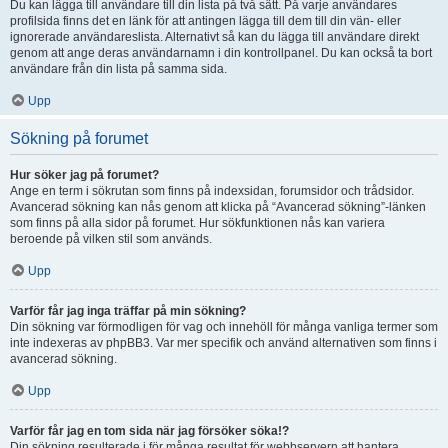
Du kan lägga till användare till din lista på två sätt. På varje användares
profilsida finns det en länk för att antingen lägga till dem till din vän- eller
ignorerade användareslista. Alternativt så kan du lägga till användare direkt
genom att ange deras användarnamn i din kontrollpanel. Du kan också ta bort
användare från din lista på samma sida.
Upp
Sökning på forumet
Hur söker jag på forumet?
Ange en term i sökrutan som finns på indexsidan, forumsidor och trådsidor.
Avancerad sökning kan nås genom att klicka på “Avancerad sökning”-länken
som finns på alla sidor på forumet. Hur sökfunktionen nås kan variera
beroende på vilken stil som används.
Upp
Varför får jag inga träffar på min sökning?
Din sökning var förmodligen för vag och innehöll för många vanliga termer som
inte indexeras av phpBB3. Var mer specifik och använd alternativen som finns i
avancerad sökning.
Upp
Varför får jag en tom sida när jag försöker söka!?
Din sökning resulterade i för många resultat för webbservern att hantera.