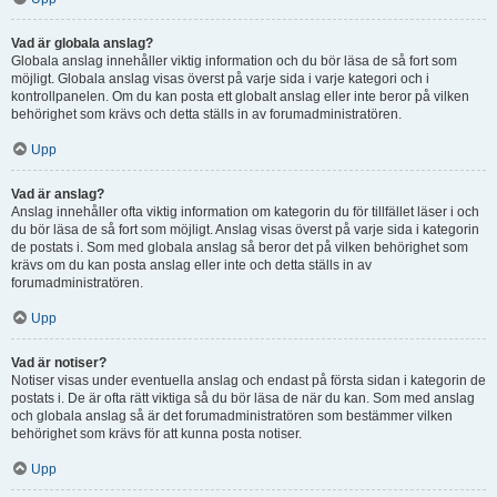
Vad är globala anslag?
Globala anslag innehåller viktig information och du bör läsa de så fort som
möjligt. Globala anslag visas överst på varje sida i varje kategori och i
kontrollpanelen. Om du kan posta ett globalt anslag eller inte beror på vilken
behörighet som krävs och detta ställs in av forumadministratören.
Upp
Vad är anslag?
Anslag innehåller ofta viktig information om kategorin du för tillfället läser i och
du bör läsa de så fort som möjligt. Anslag visas överst på varje sida i kategorin
de postats i. Som med globala anslag så beror det på vilken behörighet som
krävs om du kan posta anslag eller inte och detta ställs in av
forumadministratören.
Upp
Vad är notiser?
Notiser visas under eventuella anslag och endast på första sidan i kategorin de
postats i. De är ofta rätt viktiga så du bör läsa de när du kan. Som med anslag
och globala anslag så är det forumadministratören som bestämmer vilken
behörighet som krävs för att kunna posta notiser.
Upp