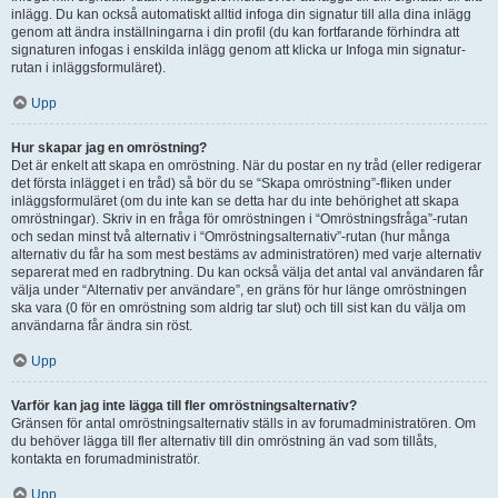
inlägg. Du kan också automatiskt alltid infoga din signatur till alla dina inlägg
genom att ändra inställningarna i din profil (du kan fortfarande förhindra att
signaturen infogas i enskilda inlägg genom att klicka ur Infoga min signatur-
rutan i inläggsformuläret).
Upp
Hur skapar jag en omröstning?
Det är enkelt att skapa en omröstning. När du postar en ny tråd (eller redigerar
det första inlägget i en tråd) så bör du se “Skapa omröstning”-fliken under
inläggsformuläret (om du inte kan se detta har du inte behörighet att skapa
omröstningar). Skriv in en fråga för omröstningen i “Omröstningsfråga”-rutan
och sedan minst två alternativ i “Omröstningsalternativ”-rutan (hur många
alternativ du får ha som mest bestäms av administratören) med varje alternativ
separerat med en radbrytning. Du kan också välja det antal val användaren får
välja under “Alternativ per användare”, en gräns för hur länge omröstningen
ska vara (0 för en omröstning som aldrig tar slut) och till sist kan du välja om
användarna får ändra sin röst.
Upp
Varför kan jag inte lägga till fler omröstningsalternativ?
Gränsen för antal omröstningsalternativ ställs in av forumadministratören. Om
du behöver lägga till fler alternativ till din omröstning än vad som tillåts,
kontakta en forumadministratör.
Upp