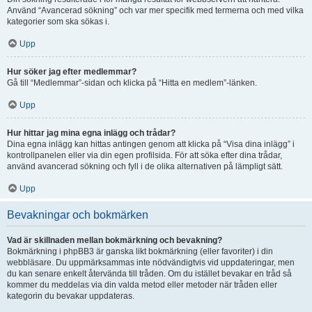
Använd “Avancerad sökning” och var mer specifik med termerna och med vilka
kategorier som ska sökas i.
Upp
Hur söker jag efter medlemmar?
Gå till “Medlemmar”-sidan och klicka på “Hitta en medlem”-länken.
Upp
Hur hittar jag mina egna inlägg och trådar?
Dina egna inlägg kan hittas antingen genom att klicka på “Visa dina inlägg” i
kontrollpanelen eller via din egen profilsida. För att söka efter dina trådar,
använd avancerad sökning och fyll i de olika alternativen på lämpligt sätt.
Upp
Bevakningar och bokmärken
Vad är skillnaden mellan bokmärkning och bevakning?
Bokmärkning i phpBB3 är ganska likt bokmärkning (eller favoriter) i din
webbläsare. Du uppmärksammas inte nödvändigtvis vid uppdateringar, men
du kan senare enkelt återvända till tråden. Om du istället bevakar en tråd så
kommer du meddelas via din valda metod eller metoder när tråden eller
kategorin du bevakar uppdateras.