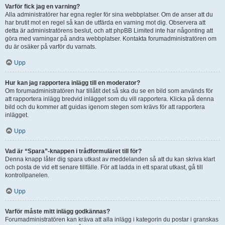
Varför fick jag en varning?
Alla administratörer har egna regler för sina webbplatser. Om de anser att du
har brutit mot en regel så kan de utfärda en varning mot dig. Observera att
detta är administratörens beslut, och att phpBB Limited inte har någonting att
göra med varningar på andra webbplatser. Kontakta forumadministratören om
du är osäker på varför du varnats.
Upp
Hur kan jag rapportera inlägg till en moderator?
Om forumadministratören har tillåtit det så ska du se en bild som används för
att rapportera inlägg bredvid inlägget som du vill rapportera. Klicka på denna
bild och du kommer att guidas igenom stegen som krävs för att rapportera
inlägget.
Upp
Vad är “Spara”-knappen i trådformuläret till för?
Denna knapp låter dig spara utkast av meddelanden så att du kan skriva klart
och posta de vid ett senare tillfälle. För att ladda in ett sparat utkast, gå till
kontrollpanelen.
Upp
Varför måste mitt inlägg godkännas?
Forumadministratören kan kräva att alla inlägg i kategorin du postar i granskas