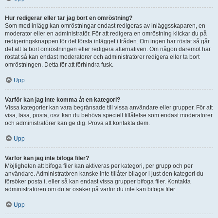
Hur redigerar eller tar jag bort en omröstning?
Som med inlägg kan omröstningar endast redigeras av inläggsskaparen, en
moderator eller en administratör. För att redigera en omröstning klickar du på
redigeringsknappen för det första inlägget i tråden. Om ingen har röstat så går
det att ta bort omröstningen eller redigera alternativen. Om någon däremot har
röstat så kan endast moderatorer och administratörer redigera eller ta bort
omröstningen. Detta för att förhindra fusk.
Upp
Varför kan jag inte komma åt en kategori?
Vissa kategorier kan vara begränsade till vissa användare eller grupper. För att
visa, läsa, posta, osv. kan du behöva speciell tillåtelse som endast moderatorer
och administratörer kan ge dig. Pröva att kontakta dem.
Upp
Varför kan jag inte bifoga filer?
Möjligheten att bifoga filer kan aktiveras per kategori, per grupp och per
användare. Administratören kanske inte tillåter bilagor i just den kategori du
försöker posta i, eller så kan endast vissa grupper bifoga filer. Kontakta
administratören om du är osäker på varför du inte kan bifoga filer.
Upp