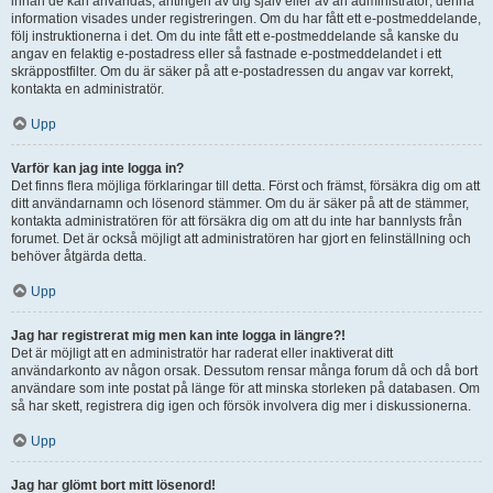
innan de kan användas, antingen av dig själv eller av an administratör; denna
information visades under registreringen. Om du har fått ett e-postmeddelande,
följ instruktionerna i det. Om du inte fått ett e-postmeddelande så kanske du
angav en felaktig e-postadress eller så fastnade e-postmeddelandet i ett
skräppostfilter. Om du är säker på att e-postadressen du angav var korrekt,
kontakta en administratör.
Upp
Varför kan jag inte logga in?
Det finns flera möjliga förklaringar till detta. Först och främst, försäkra dig om att
ditt användarnamn och lösenord stämmer. Om du är säker på att de stämmer,
kontakta administratören för att försäkra dig om att du inte har bannlysts från
forumet. Det är också möjligt att administratören har gjort en felinställning och
behöver åtgärda detta.
Upp
Jag har registrerat mig men kan inte logga in längre?!
Det är möjligt att en administratör har raderat eller inaktiverat ditt
användarkonto av någon orsak. Dessutom rensar många forum då och då bort
användare som inte postat på länge för att minska storleken på databasen. Om
så har skett, registrera dig igen och försök involvera dig mer i diskussionerna.
Upp
Jag har glömt bort mitt lösenord!