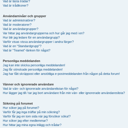
Vad är låsta trådar?
Vad är trådikoner?
Användarnivåer och grupper
Vad är administratörer?
Vad är moderatorer?
Vad är användargrupper?
Var hittar jag användargrupperna och hur går jag med i en?
Hur blir jag ledare för en användargrupp?
Varför visas vissa användargrupper i andra färger?
Vad är en “Standardgrupp”?
Vad är “Teamet”-länken för något?
Personliga meddelanden
Jag kan inte skicka personliga meddelanden!
Jag får oönskade personliga meddelanden!
Jag har fått skräppost eller anstötliga e-postmeddelanden från någon på detta forum!
Vänner och ignorerade användare
Vad är vän- och ignorerade användarelistan för något?
Hur lägger jag till / tar jag bort användare från min vän- eller ignorerade användareslista?
Sökning på forumet
Hur söker jag på forumet?
Varför får jag inga träffar på min sökning?
Varför får jag en tom sida när jag försöker söka!?
Hur söker jag efter medlemmar?
Hur hittar jag mina egna inlägg och trådar?