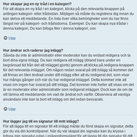
Hur skapar jag en ny tråd i en kategori?
För att skapa en ny tråd i en kategori, klicka på den relevanta knappen på
antingen kategori- eller trådsidan. Möjligen så måste du registrera dig innan du
kan skriva ett meddelande. En lista över vilka behörigheter som du har finns
längst ner på kategori- och trådsidorna. Exempel: Du kan skapa nya trådar i
denna kategori, Du kan bifoga filer i denna kategori, osv.
Upp
Hur ändrar och raderar jag inlägg?
Såvida du inte är administratör eller moderator kan du endast redigera och ta
bort dina egna inlägg. Du kan redigera ett inlägg (ibland bara under en
begränsad tid från det att inlägget gjorts) genom att klicka på redigera-knappen
för det relevanta inlägget. Om någon redan svarat på ditt inlägg så kommer det
att finnas en liten textrad under ditt inlägg efter att du redigerat det, som visar
hur många gånger och när du har redigerat inlägget. Detta kommer inte att
visas om ingen har svarat på ditt inlägg. Det kommer inte heller att visas om det
är en moderator eller administratör som redigerat inlägget. Dock kan de om de
vill lämna ett meddelande om vad de ändrat och varför. Observera att vanliga
användare inte kan ta bort ett inlägg om det redan besvarats.
Upp
Hur lägger jag till en signatur till mitt inlägg?
För att lägga till en signatur till ett inlägg måste du först skapa en signatur, detta
gör du via din kontrollpanel. När du väl skapat din signatur kan du kryssa i
Infoga min signatur-rutan i inläggsformuläret för att lägga till din signatur till ditt