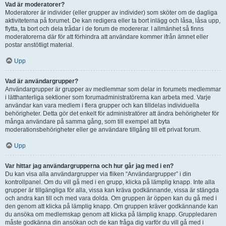
Vad är moderatorer?
Moderatorer är individer (eller grupper av individer) som sköter om de dagliga
aktiviteterna på forumet. De kan redigera eller ta bort inlägg och låsa, låsa upp,
flytta, ta bort och dela trådar i de forum de modererar. I allmänhet så finns
moderatorerna där för att förhindra att användare kommer ifrån ämnet eller
postar anstötligt material.
Upp
Vad är användargrupper?
Användargrupper är grupper av medlemmar som delar in forumets medlemmar
i lätthanterliga sektioner som forumadministratörerna kan arbeta med. Varje
användar kan vara medlem i flera grupper och kan tilldelas individuella
behörigheter. Detta gör det enkelt för administratörer att ändra behörigheter för
många användare på samma gång, som till exempel att byta
moderationsbehörigheter eller ge användare tillgång till ett privat forum.
Upp
Var hittar jag användargrupperna och hur går jag med i en?
Du kan visa alla användargrupper via fliken “Användargrupper” i din
kontrollpanel. Om du vill gå med i en grupp, klicka på lämplig knapp. Inte alla
grupper är tillgängliga för alla, vissa kan kräva godkännande, vissa är stängda
och andra kan till och med vara dolda. Om gruppen är öppen kan du gå med i
den genom att klicka på lämplig knapp. Om gruppen kräver godkännande kan
du ansöka om medlemskap genom att klicka på lämplig knapp. Gruppledaren
måste godkänna din ansökan och de kan fråga dig varför du vill gå med i