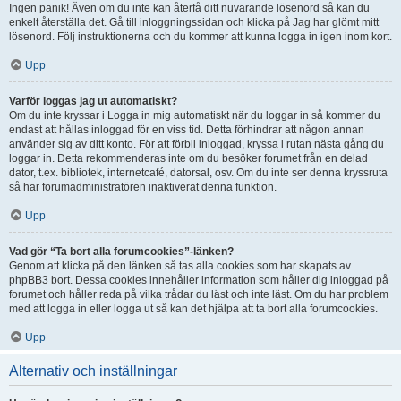
Ingen panik! Även om du inte kan återfå ditt nuvarande lösenord så kan du
enkelt återställa det. Gå till inloggningssidan och klicka på Jag har glömt mitt
lösenord. Följ instruktionerna och du kommer att kunna logga in igen inom kort.
Upp
Varför loggas jag ut automatiskt?
Om du inte kryssar i Logga in mig automatiskt när du loggar in så kommer du
endast att hållas inloggad för en viss tid. Detta förhindrar att någon annan
använder sig av ditt konto. För att förbli inloggad, kryssa i rutan nästa gång du
loggar in. Detta rekommenderas inte om du besöker forumet från en delad
dator, t.ex. bibliotek, internetcafé, datorsal, osv. Om du inte ser denna kryssruta
så har forumadministratören inaktiverat denna funktion.
Upp
Vad gör “Ta bort alla forumcookies”-länken?
Genom att klicka på den länken så tas alla cookies som har skapats av
phpBB3 bort. Dessa cookies innehåller information som håller dig inloggad på
forumet och håller reda på vilka trådar du läst och inte läst. Om du har problem
med att logga in eller logga ut så kan det hjälpa att ta bort alla forumcookies.
Upp
Alternativ och inställningar