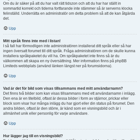
Om du är säker på att du har valt rätt tidszon och att du har har ställt in
sommartid korrekt och tiderna fortfarande inte stämmer så är serverns klocka
felinställd. Underrätta en administratör om detta problem så att de kan åtgärda
det.
Upp
Mitt språk finns inte med i listan!
I så fall har förmodligen inte administratören installerat ditt språk eller så har
ingen översatt forumet till ditt språk. Fråga administratören om de skulle kunna
installera språkpaketet du vill ha. Om språkpaketet inte finns så är du
välkommen att skapa en ny översättning. Mer information finns på phpBB
Limiteds webbplats (använd länken längst ner på forumsidorna).
Upp
Vad är det för bild som visas tillsammans med mitt användarnamn?
Det finns två bilder som kan visas tillsammans med ett användarnamn i inlägg.
Den ena är en titelbild, oftast är dessa bilder i form av stjärnor, prickar eller
block som visar hur många inlägg du har gjort eller din status på forumet. Den
andra bilden, oftast är den större, är känd som en visningsbild och är i
allmänhet unik eller personlig för varje användare.
Upp
Hur lägger jag till en visningsbild?