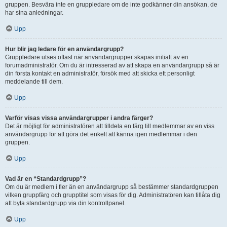
gruppen. Besvära inte en gruppledare om de inte godkänner din ansökan, de
har sina anledningar.
Upp
Hur blir jag ledare för en användargrupp?
Gruppledare utses oftast när användargrupper skapas initialt av en
forumadministratör. Om du är intresserad av att skapa en användargrupp så är
din första kontakt en administratör, försök med att skicka ett personligt
meddelande till dem.
Upp
Varför visas vissa användargrupper i andra färger?
Det är möjligt för administratören att tilldela en färg till medlemmar av en viss
användargrupp för att göra det enkelt att känna igen medlemmar i den
gruppen.
Upp
Vad är en “Standardgrupp”?
Om du är medlem i fler än en användargrupp så bestämmer standardgruppen
vilken gruppfärg och grupptitel som visas för dig. Administratören kan tillåta dig
att byta standardgrupp via din kontrollpanel.
Upp