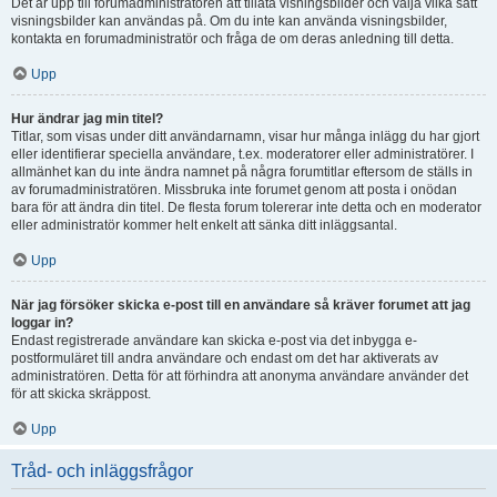
Det är upp till forumadministratören att tillåta visningsbilder och välja vilka sätt
visningsbilder kan användas på. Om du inte kan använda visningsbilder,
kontakta en forumadministratör och fråga de om deras anledning till detta.
Upp
Hur ändrar jag min titel?
Titlar, som visas under ditt användarnamn, visar hur många inlägg du har gjort
eller identifierar speciella användare, t.ex. moderatorer eller administratörer. I
allmänhet kan du inte ändra namnet på några forumtitlar eftersom de ställs in
av forumadministratören. Missbruka inte forumet genom att posta i onödan
bara för att ändra din titel. De flesta forum tolererar inte detta och en moderator
eller administratör kommer helt enkelt att sänka ditt inläggsantal.
Upp
När jag försöker skicka e-post till en användare så kräver forumet att jag
loggar in?
Endast registrerade användare kan skicka e-post via det inbygga e-
postformuläret till andra användare och endast om det har aktiverats av
administratören. Detta för att förhindra att anonyma användare använder det
för att skicka skräppost.
Upp
Tråd- och inläggsfrågor