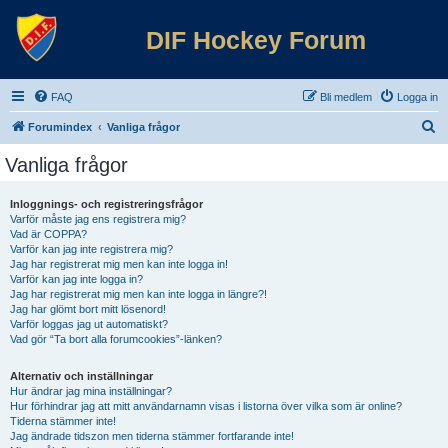
DIF Hockey Forum
FAQ
Bli medlem
Logga in
S
Forumindex
Vanliga frågor
ö
Vanliga frågor
k
Inloggnings- och registreringsfrågor
Varför måste jag ens registrera mig?
Vad är COPPA?
Varför kan jag inte registrera mig?
Jag har registrerat mig men kan inte logga in!
Varför kan jag inte logga in?
Jag har registrerat mig men kan inte logga in längre?!
Jag har glömt bort mitt lösenord!
Varför loggas jag ut automatiskt?
Vad gör “Ta bort alla forumcookies”-länken?
Alternativ och inställningar
Hur ändrar jag mina inställningar?
Hur förhindrar jag att mitt användarnamn visas i listorna över vilka som är online?
Tiderna stämmer inte!
Jag ändrade tidszon men tiderna stämmer fortfarande inte!