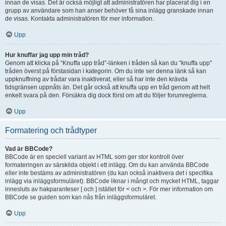
innan de visas. Det är också möjligt att administratören har placerat dig i en
grupp av användare som han anser behöver få sina inlägg granskade innan
de visas. Kontakta administratören för mer information.
Upp
Hur knuffar jag upp min tråd?
Genom att klicka på “Knuffa upp tråd”-länken i tråden så kan du "knuffa upp"
tråden överst på förstasidan i kategorin. Om du inte ser denna länk så kan
uppknuffning av trådar vara inaktiverat, eller så har inte den krävda
tidsgränsen uppnåts än. Det går också att knuffa upp en tråd genom att helt
enkelt svara på den. Försäkra dig dock först om att du följer forumreglerna.
Upp
Formatering och trådtyper
Vad är BBCode?
BBCode är en speciell variant av HTML som ger stor kontroll över
formateringen av särskilda objekt i ett inlägg. Om du kan använda BBCode
eller inte bestäms av administratören (du kan också inaktivera det i specifika
inlägg via inläggsformuläret). BBCode liknar i mångt och mycket HTML, taggar
innesluts av hakparanteser [ och ] istället för < och >. För mer information om
BBCode se guiden som kan nås från inläggsformuläret.
Upp