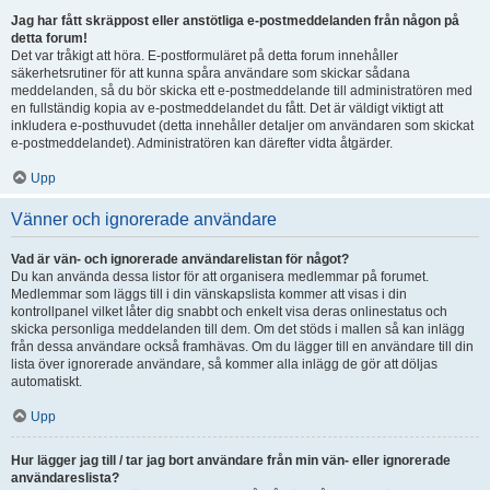
Jag har fått skräppost eller anstötliga e-postmeddelanden från någon på
detta forum!
Det var tråkigt att höra. E-postformuläret på detta forum innehåller
säkerhetsrutiner för att kunna spåra användare som skickar sådana
meddelanden, så du bör skicka ett e-postmeddelande till administratören med
en fullständig kopia av e-postmeddelandet du fått. Det är väldigt viktigt att
inkludera e-posthuvudet (detta innehåller detaljer om användaren som skickat
e-postmeddelandet). Administratören kan därefter vidta åtgärder.
Upp
Vänner och ignorerade användare
Vad är vän- och ignorerade användarelistan för något?
Du kan använda dessa listor för att organisera medlemmar på forumet.
Medlemmar som läggs till i din vänskapslista kommer att visas i din
kontrollpanel vilket låter dig snabbt och enkelt visa deras onlinestatus och
skicka personliga meddelanden till dem. Om det stöds i mallen så kan inlägg
från dessa användare också framhävas. Om du lägger till en användare till din
lista över ignorerade användare, så kommer alla inlägg de gör att döljas
automatiskt.
Upp
Hur lägger jag till / tar jag bort användare från min vän- eller ignorerade
användareslista?