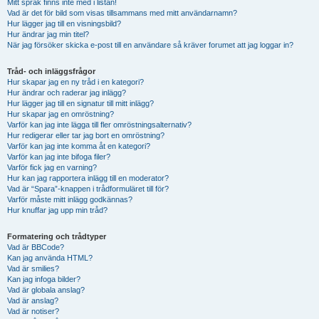
Mitt språk finns inte med i listan!
Vad är det för bild som visas tillsammans med mitt användarnamn?
Hur lägger jag till en visningsbild?
Hur ändrar jag min titel?
När jag försöker skicka e-post till en användare så kräver forumet att jag loggar in?
Tråd- och inläggsfrågor
Hur skapar jag en ny tråd i en kategori?
Hur ändrar och raderar jag inlägg?
Hur lägger jag till en signatur till mitt inlägg?
Hur skapar jag en omröstning?
Varför kan jag inte lägga till fler omröstningsalternativ?
Hur redigerar eller tar jag bort en omröstning?
Varför kan jag inte komma åt en kategori?
Varför kan jag inte bifoga filer?
Varför fick jag en varning?
Hur kan jag rapportera inlägg till en moderator?
Vad är “Spara”-knappen i trådformuläret till för?
Varför måste mitt inlägg godkännas?
Hur knuffar jag upp min tråd?
Formatering och trådtyper
Vad är BBCode?
Kan jag använda HTML?
Vad är smilies?
Kan jag infoga bilder?
Vad är globala anslag?
Vad är anslag?
Vad är notiser?