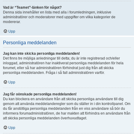
Vad är “Teamet”-länken för något?
Denna sida innehåller en lista med alla i forumledningen, inklusive
administratörer och moderatorer med uppgifter om vilka kategorier de
modererar.
Upp
Personliga meddelanden
Jag kan inte skicka personliga meddelanden!
Det finns tre möjliga anledningar till detta; du är inte registrerad och/eller
inloggad, administratören har inaktiverat personliga meddelanden för hela
forumet, eller så har administratören förhindrat just dig från att skicka
personliga meddelanden. Fråga i så fall administratören varför.
Upp
Jag får oönskade personliga meddelanden!
Du kan blockera en användare från att skicka personliga användare till dig
genom att använda meddelanderegler som du ställer in i din kontrollpanel. Om
du får anstötliga personliga meddelanden från en viss användare så bör du
informera forumadministratören, de har makten att förhindra en användare från
att skicka personliga meddelanden överhuvudtaget.
Upp