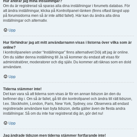
Hur ändrar jag mina inställningar?
Om du är registrerad så sparas alla dina inställningar i forumets databas. För
att ändra inställningar, klicka på Kontrollpanel-länken (finns oftast längst upp
på forumsidorna men så är inte alltid fallet). Här kan du ändra alla dina
inställningar och alternativ.
Upp
Hur förhindrar jag att mitt användarnamn visas i listorna över vilka som är
online?
I kontrollpanelen under “Inställningar” finns alternativet Dölj att jag är online.
Om du sätter denna inställning till Ja så kommer du endast att visas för
administratörer, moderatorer och dig själv. Du kommer att räknas som en dold
användare.
Upp
Tiderna stämmer inte!
Det kan vara så att tiderna som visas är för en annan tidszon än den du
befinner dig i. Om så är fallet, gå till din kontrollpanel och ändra till rätt tidszon,
t.ex. Stockholm, London, Paris, New York, Sydney, osv. Observera att endast
registrerade användare kan byta tidszon, detta gäller även de flesta andra
inställningar. Så om du inte har registrerat dig än, gör det nu!
Upp
Jag ändrade tidszon men tiderna stämmer fortfarande inte!