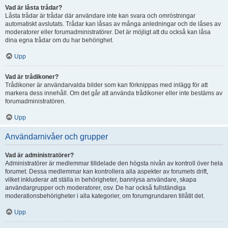
Vad är låsta trådar?
Låsta trådar är trådar där användare inte kan svara och omröstningar
automatiskt avslutats. Trådar kan låsas av många anledningar och de låses av
moderatorer eller forumadministratörer. Det är möjligt att du också kan låsa
dina egna trådar om du har behörighet.
Upp
Vad är trådikoner?
Trådikoner är användarvalda bilder som kan förknippas med inlägg för att
markera dess innehåll. Om det går att använda trådikoner eller inte bestäms av
forumadministratören.
Upp
Användarnivåer och grupper
Vad är administratörer?
Administratörer är medlemmar tilldelade den högsta nivån av kontroll över hela
forumet. Dessa medlemmar kan kontrollera alla aspekter av forumets drift,
vilket inkluderar att ställa in behörigheter, bannlysa användare, skapa
användargrupper och moderatorer, osv. De har också fullständiga
moderationsbehörigheter i alla kategorier, om forumgrundaren tillåtit det.
Upp