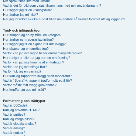
Mitt språk finns inte med i listan!
Vad är det för bild som visas tillsammans med mitt användarnamn?
Hur lägger jag till en visningsbild?
Hur ändrar jag min titel?
När jag försöker skicka e-post till en användare så kräver forumet att jag loggar in?
Tråd- och inläggsfrågor
Hur skapar jag en ny tråd i en kategori?
Hur ändrar och raderar jag inlägg?
Hur lägger jag till en signatur till mitt inlägg?
Hur skapar jag en omröstning?
Varför kan jag inte lägga till fler omröstningsalternativ?
Hur redigerar eller tar jag bort en omröstning?
Varför kan jag inte komma åt en kategori?
Varför kan jag inte bifoga filer?
Varför fick jag en varning?
Hur kan jag rapportera inlägg till en moderator?
Vad är “Spara”-knappen i trådformuläret till för?
Varför måste mitt inlägg godkännas?
Hur knuffar jag upp min tråd?
Formatering och trådtyper
Vad är BBCode?
Kan jag använda HTML?
Vad är smilies?
Kan jag infoga bilder?
Vad är globala anslag?
Vad är anslag?
Vad är notiser?