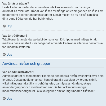
Vad är låsta trådar?
Låsta trådar är trådar där användare inte kan svara och omröstningar
automatiskt avslutats. Trådar kan låsas av många anledningar och de låses av
moderatorer eller forumadministratörer. Det är möjligt att du också kan låsa
dina egna trådar om du har behörighet.
Upp
Vad är trådikoner?
Trådikoner är användarvalda bilder som kan förknippas med inlägg för att
markera dess innehåll. Om det går att använda trådikoner eller inte bestäms av
forumadministratören.
Upp
Användarnivåer och grupper
Vad är administratörer?
Administratörer är medlemmar tilldelade den högsta nivån av kontroll över hela
forumet. Dessa medlemmar kan kontrollera alla aspekter av forumets drift,
vilket inkluderar att ställa in behörigheter, bannlysa användare, skapa
användargrupper och moderatorer, osv. De har också fullständiga
moderationsbehörigheter i alla kategorier, om forumgrundaren tillåtit det.
Upp