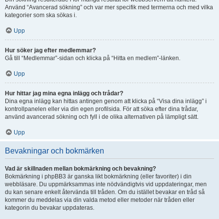
Använd “Avancerad sökning” och var mer specifik med termerna och med vilka
kategorier som ska sökas i.
Upp
Hur söker jag efter medlemmar?
Gå till “Medlemmar”-sidan och klicka på “Hitta en medlem”-länken.
Upp
Hur hittar jag mina egna inlägg och trådar?
Dina egna inlägg kan hittas antingen genom att klicka på “Visa dina inlägg” i
kontrollpanelen eller via din egen profilsida. För att söka efter dina trådar,
använd avancerad sökning och fyll i de olika alternativen på lämpligt sätt.
Upp
Bevakningar och bokmärken
Vad är skillnaden mellan bokmärkning och bevakning?
Bokmärkning i phpBB3 är ganska likt bokmärkning (eller favoriter) i din
webbläsare. Du uppmärksammas inte nödvändigtvis vid uppdateringar, men
du kan senare enkelt återvända till tråden. Om du istället bevakar en tråd så
kommer du meddelas via din valda metod eller metoder när tråden eller
kategorin du bevakar uppdateras.