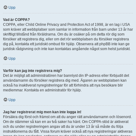
Upp
Vad är COPPA?
COPPA, eller Child Online Privacy and Protection Act of 1998, är en lag i USA
som kräver att webbplatser som samlar in information från barn under 13 år har
skriftligt tillstånd från föräldrarna. Om du är osäker på om detta rör dig som
försöker att registrera dig, eller om det rör webbplatsen du försöker registrera
dig på, kontakta ett juridiskt ombud för hjälp. Observera att phpBB inte kan ge
juridisk rådgivning och inte kan kontaktas angående något som helst juridiskt.
Upp
Varför kan jag inte registrera mig?
Det är möjligt att administratören har bannlyst din IP-adress eller förbjudit det
användarnamn du försöker registrera dig med. Ägaren av webbplatsen kan
också ha inaktiverat nyregistreringar för att förhindra att nya besökare blir
medlemmar. Kontakta en administratör för hjälp.
Upp
Jag har registrerat mig men kan inte logga in!
Försäkra dig först och främst om att du anger rätt användarnamn och lösenord.
Om de stämmer så kan en av två saker ha hänt. Om COPPA-stöd är aktiverat
och du under registreringen angav att du är under 13 år så måste du följa
instruktionerna du fått. Vissa forum kräver också att nya registreringar aktiveras