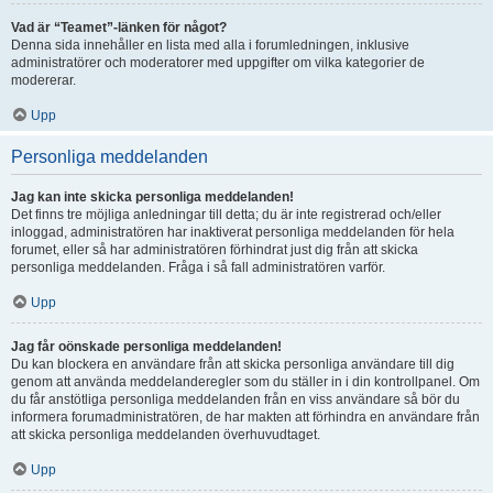
Vad är “Teamet”-länken för något?
Denna sida innehåller en lista med alla i forumledningen, inklusive
administratörer och moderatorer med uppgifter om vilka kategorier de
modererar.
Upp
Personliga meddelanden
Jag kan inte skicka personliga meddelanden!
Det finns tre möjliga anledningar till detta; du är inte registrerad och/eller
inloggad, administratören har inaktiverat personliga meddelanden för hela
forumet, eller så har administratören förhindrat just dig från att skicka
personliga meddelanden. Fråga i så fall administratören varför.
Upp
Jag får oönskade personliga meddelanden!
Du kan blockera en användare från att skicka personliga användare till dig
genom att använda meddelanderegler som du ställer in i din kontrollpanel. Om
du får anstötliga personliga meddelanden från en viss användare så bör du
informera forumadministratören, de har makten att förhindra en användare från
att skicka personliga meddelanden överhuvudtaget.
Upp