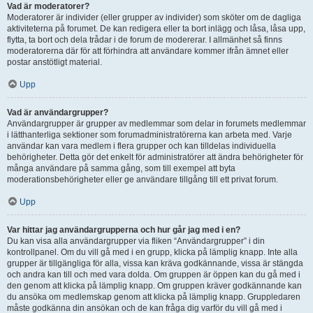
Vad är moderatorer?
Moderatorer är individer (eller grupper av individer) som sköter om de dagliga
aktiviteterna på forumet. De kan redigera eller ta bort inlägg och låsa, låsa upp,
flytta, ta bort och dela trådar i de forum de modererar. I allmänhet så finns
moderatorerna där för att förhindra att användare kommer ifrån ämnet eller
postar anstötligt material.
Upp
Vad är användargrupper?
Användargrupper är grupper av medlemmar som delar in forumets medlemmar
i lätthanterliga sektioner som forumadministratörerna kan arbeta med. Varje
användar kan vara medlem i flera grupper och kan tilldelas individuella
behörigheter. Detta gör det enkelt för administratörer att ändra behörigheter för
många användare på samma gång, som till exempel att byta
moderationsbehörigheter eller ge användare tillgång till ett privat forum.
Upp
Var hittar jag användargrupperna och hur går jag med i en?
Du kan visa alla användargrupper via fliken “Användargrupper” i din
kontrollpanel. Om du vill gå med i en grupp, klicka på lämplig knapp. Inte alla
grupper är tillgängliga för alla, vissa kan kräva godkännande, vissa är stängda
och andra kan till och med vara dolda. Om gruppen är öppen kan du gå med i
den genom att klicka på lämplig knapp. Om gruppen kräver godkännande kan
du ansöka om medlemskap genom att klicka på lämplig knapp. Gruppledaren
måste godkänna din ansökan och de kan fråga dig varför du vill gå med i