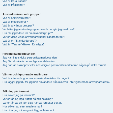
Vad är låsta trådar?
Vad är trådikoner?
Användarnivåer och grupper
Vad är administratörer?
Vad är moderatorer?
Vad är användargrupper?
Var hittar jag användargrupperna och hur går jag med i en?
Hur blir jag ledare för en användargrupp?
Varför visas vissa användargrupper i andra färger?
Vad är en “Standardgrupp”?
Vad är “Teamet”-länken för något?
Personliga meddelanden
Jag kan inte skicka personliga meddelanden!
Jag får oönskade personliga meddelanden!
Jag har fått skräppost eller anstötliga e-postmeddelanden från någon på detta forum!
Vänner och ignorerade användare
Vad är vän- och ignorerade användarelistan för något?
Hur lägger jag till / tar jag bort användare från min vän- eller ignorerade användareslista?
Sökning på forumet
Hur söker jag på forumet?
Varför får jag inga träffar på min sökning?
Varför får jag en tom sida när jag försöker söka!?
Hur söker jag efter medlemmar?
Hur hittar jag mina egna inlägg och trådar?