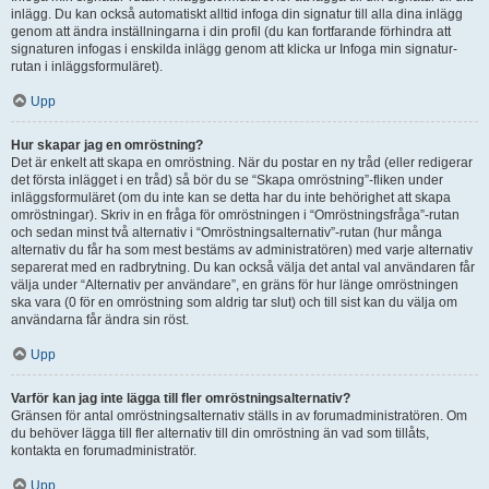
inlägg. Du kan också automatiskt alltid infoga din signatur till alla dina inlägg
genom att ändra inställningarna i din profil (du kan fortfarande förhindra att
signaturen infogas i enskilda inlägg genom att klicka ur Infoga min signatur-
rutan i inläggsformuläret).
Upp
Hur skapar jag en omröstning?
Det är enkelt att skapa en omröstning. När du postar en ny tråd (eller redigerar
det första inlägget i en tråd) så bör du se “Skapa omröstning”-fliken under
inläggsformuläret (om du inte kan se detta har du inte behörighet att skapa
omröstningar). Skriv in en fråga för omröstningen i “Omröstningsfråga”-rutan
och sedan minst två alternativ i “Omröstningsalternativ”-rutan (hur många
alternativ du får ha som mest bestäms av administratören) med varje alternativ
separerat med en radbrytning. Du kan också välja det antal val användaren får
välja under “Alternativ per användare”, en gräns för hur länge omröstningen
ska vara (0 för en omröstning som aldrig tar slut) och till sist kan du välja om
användarna får ändra sin röst.
Upp
Varför kan jag inte lägga till fler omröstningsalternativ?
Gränsen för antal omröstningsalternativ ställs in av forumadministratören. Om
du behöver lägga till fler alternativ till din omröstning än vad som tillåts,
kontakta en forumadministratör.
Upp