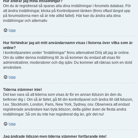
Hur ändrar jag mina inställningar?
Om du är registrerad så sparas alla dina inställningar i forumets databas. För
att ändra inställningar, klicka på Kontrollpanel-länken (finns oftast längst upp
på forumsidorna men så är inte alltid fallet). Här kan du ändra alla dina
inställningar och alternativ.
Upp
Hur förhindrar jag att mitt användarnamn visas i listorna över vilka som är
online?
I kontrollpanelen under “Inställningar” finns alternativet Dölj att jag är online.
Om du sätter denna inställning till Ja så kommer du endast att visas för
administratörer, moderatorer och dig själv. Du kommer att räknas som en dold
användare.
Upp
Tiderna stämmer inte!
Det kan vara så att tiderna som visas är för en annan tidszon än den du
befinner dig i. Om så är fallet, gå till din kontrollpanel och ändra till rätt tidszon,
t.ex. Stockholm, London, Paris, New York, Sydney, osv. Observera att endast
registrerade användare kan byta tidszon, detta gäller även de flesta andra
inställningar. Så om du inte har registrerat dig än, gör det nu!
Upp
Jag ändrade tidszon men tiderna stämmer fortfarande inte!