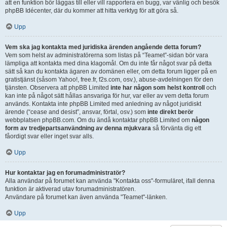
att en funktion bör läggas till eller vill rapportera en bugg, var vänlig och besök
phpBB Idécenter, där du kommer att hitta verktyg för att göra så.
Upp
Vem ska jag kontakta med juridiska ärenden angående detta forum?
Vem som helst av administratörerna som listas på “Teamet”-sidan bör vara
lämpliga att kontakta med dina klagomål. Om du inte får något svar på detta
sätt så kan du kontakta ägaren av domänen eller, om detta forum ligger på en
gratistjänst (såsom Yahoo!, free.fr, f2s.com, osv.), abuse-avdelningen för den
tjänsten. Observera att phpBB Limited
inte har någon som helst kontroll
och
kan inte på något sätt hållas ansvariga för hur, var eller av vem detta forum
används. Kontakta inte phpBB Limited med anledning av något juridiskt
ärende (“cease and desist”, ansvar, förtal, osv.) som
inte direkt berör
webbplatsen phpBB.com. Om du ändå kontaktar phpBB Limited om
någon
form av tredjepartsanvändning av denna mjukvara
så förvänta dig ett
fåordigt svar eller inget svar alls.
Upp
Hur kontaktar jag en forumadministratör?
Alla användar på forumet kan använda "Kontakta oss"-formuläret, ifall denna
funktion är aktiverad utav forumadministratören.
Användare på forumet kan även använda "Teamet"-länken.
Upp