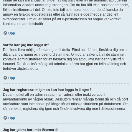
innan de kan användas, antingen av dig själv eller av an administratör; denna
information visades under registreringen. Om du har fått ett e-postmeddelande,
följ instruktionerna i det. Om du inte fått ett e-postmeddelande så kanske du
angav en felaktig e-postadress eller så fastnade e-postmeddelandet i ett
skräppostfilter. Om du är säker på att e-postadressen du angav var korrekt,
kontakta en administratör.
Upp
Varför kan jag inte logga in?
Det finns flera möjliga förklaringar till detta. Först och främst, försäkra dig om att
ditt användarnamn och lösenord stämmer. Om du är säker på att de stämmer,
kontakta administratören för att försäkra dig om att du inte har bannlysts från
forumet. Det är också möjligt att administratören har gjort en felinställning och
behöver åtgärda detta.
Upp
Jag har registrerat mig men kan inte logga in längre?!
Det är möjligt att en administratör har raderat eller inaktiverat ditt
användarkonto av någon orsak. Dessutom rensar många forum då och då bort
användare som inte postat på länge för att minska storleken på databasen. Om
så har skett, registrera dig igen och försök involvera dig mer i diskussionerna.
Upp
Jag har glömt bort mitt lösenord!