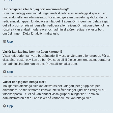
Hur redigerar eller tar jag bort en omröstning?
Som med inlägg kan omröstningar endast redigeras av inläggsskaparen, en
moderator eller en administratör. För att redigera en omröstning klickar du på
redigeringsknappen för det första inlägget i tråden. Om ingen har röstat så går
det att ta bort omröstningen eller redigera alternativen. Om någon däremot har
röstat så kan endast moderatorer och administratörer redigera eller ta bort
omröstningen. Detta för att förhindra fusk.
Upp
Varför kan jag inte komma åt en kategori?
Vissa kategorier kan vara begränsade till vissa användare eller grupper. För att
visa, läsa, posta, osv. kan du behöva speciell tillåtelse som endast moderatorer
och administratörer kan ge dig. Pröva att kontakta dem.
Upp
Varför kan jag inte bifoga filer?
Möjligheten att bifoga filer kan aktiveras per kategori, per grupp och per
användare. Administratören kanske inte tillåter bilagor i just den kategori du
försöker posta i, eller så kan endast vissa grupper bifoga filer. Kontakta
administratören om du är osäker på varför du inte kan bifoga filer.
Upp