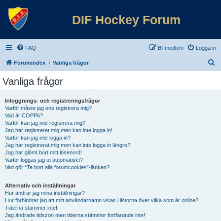
DIF Hockey Forum
FAQ
Bli medlem
Logga in
S
Forumindex
Vanliga frågor
ö
Vanliga frågor
k
Inloggnings- och registreringsfrågor
Varför måste jag ens registrera mig?
Vad är COPPA?
Varför kan jag inte registrera mig?
Jag har registrerat mig men kan inte logga in!
Varför kan jag inte logga in?
Jag har registrerat mig men kan inte logga in längre?!
Jag har glömt bort mitt lösenord!
Varför loggas jag ut automatiskt?
Vad gör “Ta bort alla forumcookies”-länken?
Alternativ och inställningar
Hur ändrar jag mina inställningar?
Hur förhindrar jag att mitt användarnamn visas i listorna över vilka som är online?
Tiderna stämmer inte!
Jag ändrade tidszon men tiderna stämmer fortfarande inte!