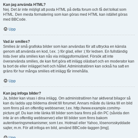
Kan jag använda HTML?
Nej. Det är inte möjligt att posta HTML på detta forum och få det tolkat som
HTML. Den mesta formatering som kan göras med HTML kan istället göras
med BBCode.
Upp
Vad är smilies?
Smilies är små grafiska bilder som kan användas för att uttrycka en känsla
genom att använda en kod, t.ex. :) för glad, eller :( för ledsen. En fullständig
lista över alla smilies kan nås via inläggsformuläret. Försök att inte
överanvända smilies, de kan fort göra ett inlägg oläsbart och en moderator kan
ta bort de eller inlägget helt och hållet. Administratören kan också ha satt en
gräns för hur många smilies ett inlägg får innehålla.
Upp
Kan jag infoga bilder?
Ja, bilder kan visas i dina inlägg. Om administratören har aktiverat bilagor så
kan du ladda upp bilderna direkt till forumet. Annars måste du länka till en bild
som finns på en offentlig webbserver, t.ex. http://www.example.com/my-
picture.gif. Du kan inte länka till bilder som bara finns på din PC (såvida den
inte är en offentlig webbserver) eller till bilder som finns bakom
autentiseringsmekanismer, som t.ex. Hotmail eller Yahoo, lösenorsskyddade
sajter, m.m. För att infoga en bild, använd BBCode-taggen [img].
Upp