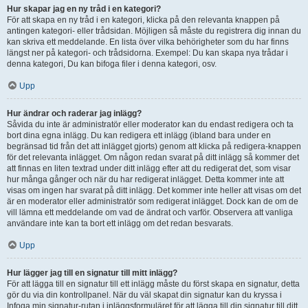
Hur skapar jag en ny tråd i en kategori?
För att skapa en ny tråd i en kategori, klicka på den relevanta knappen på
antingen kategori- eller trådsidan. Möjligen så måste du registrera dig innan du
kan skriva ett meddelande. En lista över vilka behörigheter som du har finns
längst ner på kategori- och trådsidorna. Exempel: Du kan skapa nya trådar i
denna kategori, Du kan bifoga filer i denna kategori, osv.
Upp
Hur ändrar och raderar jag inlägg?
Såvida du inte är administratör eller moderator kan du endast redigera och ta
bort dina egna inlägg. Du kan redigera ett inlägg (ibland bara under en
begränsad tid från det att inlägget gjorts) genom att klicka på redigera-knappen
för det relevanta inlägget. Om någon redan svarat på ditt inlägg så kommer det
att finnas en liten textrad under ditt inlägg efter att du redigerat det, som visar
hur många gånger och när du har redigerat inlägget. Detta kommer inte att
visas om ingen har svarat på ditt inlägg. Det kommer inte heller att visas om det
är en moderator eller administratör som redigerat inlägget. Dock kan de om de
vill lämna ett meddelande om vad de ändrat och varför. Observera att vanliga
användare inte kan ta bort ett inlägg om det redan besvarats.
Upp
Hur lägger jag till en signatur till mitt inlägg?
För att lägga till en signatur till ett inlägg måste du först skapa en signatur, detta
gör du via din kontrollpanel. När du väl skapat din signatur kan du kryssa i
Infoga min signatur-rutan i inläggsformuläret för att lägga till din signatur till ditt