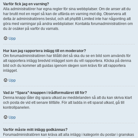
Varför fick jag en varning?
Alla administratörer har egna regler för sina webbplatser. Om de anser att du
har brutit mot en regel så kan de utfärda en varning mot dig. Observera att
detta är administratörens beslut, och att phpBB Limited inte har någonting att
göra med varningar på andra webbplatser. Kontakta forumadministratören om
du är osäker på varför du varnats.
Upp
Hur kan jag rapportera inlägg till en moderator?
Om forumadministratören har tillåtit det så ska du se en bild som används för
att rapportera inlägg bredvid inlägget som du vill rapportera. Klicka på denna
bild och du kommer att guidas igenom stegen som krävs för att rapportera
inlägget.
Upp
Vad är “Spara”-knappen i trådformuläret till för?
Denna knapp låter dig spara utkast av meddelanden så att du kan skriva klart
och posta de vid ett senare tillfälle. För att ladda in ett sparat utkast, gå till
kontrollpanelen.
Upp
Varför måste mitt inlägg godkännas?
Forumadministratören kan kräva att alla inlägg i kategorin du postar i granskas