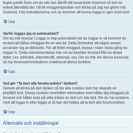
Ingen panik! Även om du inte kan återfå ditt nuvarande lösenord så kan du
enkelt återställa det. Gå till inloggningssidan och klicka på Jag har glömt mitt
lösenord. Följ instruktionerna och du kommer att kunna logga in igen inom kort.
Upp
Varför loggas jag ut automatiskt?
Om du inte kryssar i Logga in mig automatiskt när du loggar in så kommer du
endast att hållas inloggad för en viss tid. Detta förhindrar att någon annan
använder sig av ditt konto. För att förbli inloggad, kryssa i rutan nästa gång du
loggar in. Detta rekommenderas inte om du besöker forumet från en delad
dator, t.ex. bibliotek, internetcafé, datorsal, osv. Om du inte ser denna kryssruta
så har forumadministratören inaktiverat denna funktion.
Upp
Vad gör “Ta bort alla forumcookies”-länken?
Genom att klicka på den länken så tas alla cookies som har skapats av
phpBB3 bort. Dessa cookies innehåller information som håller dig inloggad på
forumet och håller reda på vilka trådar du läst och inte läst. Om du har problem
med att logga in eller logga ut så kan det hjälpa att ta bort alla forumcookies.
Upp
Alternativ och inställningar