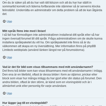
Om du är säker på att du har valt rätt tidszon och att du har har ställt in
sommartid korrekt och tiderna fortfarande inte stämmer så är serverns klocka
felinställd. Underrätta en administratör om detta problem så att de kan åtgärda
det.
Upp
Mitt språk finns inte med i listan!
I så fall har förmodligen inte administratören installerat ditt språk eller så har
ingen översatt forumet till ditt språk. Fråga administratören om de skulle kunna
installera språkpaketet du vill ha. Om språkpaketet inte finns så är du
välkommen att skapa en ny översättning. Mer information finns på phpBB
Limiteds webbplats (använd länken längst ner på forumsidorna).
Upp
Vad är det för bild som visas tillsammans med mitt användarnamn?
Det finns två bilder som kan visas tillsammans med ett användarnamn i inlägg.
Den ena är en titelbild, oftast är dessa bilder i form av stjärnor, prickar eller
block som visar hur många inlägg du har gjort eller din status på forumet. Den
andra bilden, oftast är den större, är känd som en visningsbild och är i
allmänhet unik eller personlig för varje användare.
Upp
Hur lägger jag till en visningsbild?