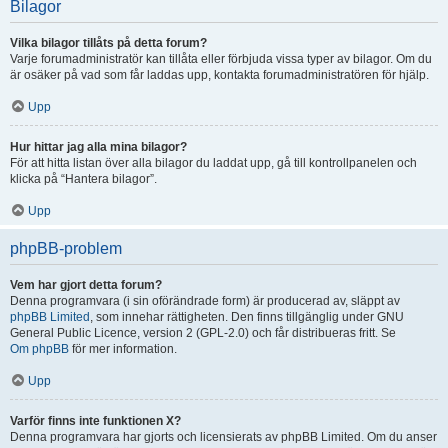
Bilagor
Vilka bilagor tillåts på detta forum?
Varje forumadministratör kan tillåta eller förbjuda vissa typer av bilagor. Om du
är osäker på vad som får laddas upp, kontakta forumadministratören för hjälp.
Upp
Hur hittar jag alla mina bilagor?
För att hitta listan över alla bilagor du laddat upp, gå till kontrollpanelen och
klicka på “Hantera bilagor”.
Upp
phpBB-problem
Vem har gjort detta forum?
Denna programvara (i sin oförändrade form) är producerad av, släppt av
phpBB Limited
, som innehar rättigheten. Den finns tillgänglig under GNU
General Public Licence, version 2 (GPL-2.0) och får distribueras fritt. Se
Om phpBB
för mer information.
Upp
Varför finns inte funktionen X?
Denna programvara har gjorts och licensierats av phpBB Limited. Om du anser