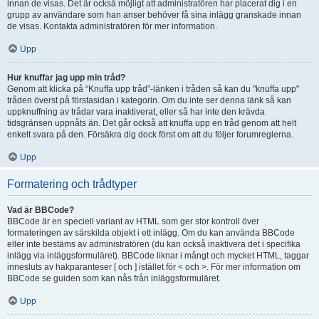
innan de visas. Det är också möjligt att administratören har placerat dig i en
grupp av användare som han anser behöver få sina inlägg granskade innan
de visas. Kontakta administratören för mer information.
Upp
Hur knuffar jag upp min tråd?
Genom att klicka på “Knuffa upp tråd”-länken i tråden så kan du "knuffa upp"
tråden överst på förstasidan i kategorin. Om du inte ser denna länk så kan
uppknuffning av trådar vara inaktiverat, eller så har inte den krävda
tidsgränsen uppnåts än. Det går också att knuffa upp en tråd genom att helt
enkelt svara på den. Försäkra dig dock först om att du följer forumreglerna.
Upp
Formatering och trådtyper
Vad är BBCode?
BBCode är en speciell variant av HTML som ger stor kontroll över
formateringen av särskilda objekt i ett inlägg. Om du kan använda BBCode
eller inte bestäms av administratören (du kan också inaktivera det i specifika
inlägg via inläggsformuläret). BBCode liknar i mångt och mycket HTML, taggar
innesluts av hakparanteser [ och ] istället för < och >. För mer information om
BBCode se guiden som kan nås från inläggsformuläret.
Upp