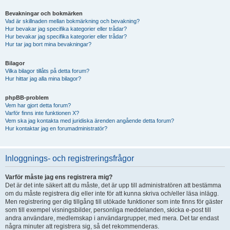
Bevakningar och bokmärken
Vad är skillnaden mellan bokmärkning och bevakning?
Hur bevakar jag specifika kategorier eller trådar?
Hur bevakar jag specifika kategorier eller trådar?
Hur tar jag bort mina bevakningar?
Bilagor
Vilka bilagor tillåts på detta forum?
Hur hittar jag alla mina bilagor?
phpBB-problem
Vem har gjort detta forum?
Varför finns inte funktionen X?
Vem ska jag kontakta med juridiska ärenden angående detta forum?
Hur kontaktar jag en forumadministratör?
Inloggnings- och registreringsfrågor
Varför måste jag ens registrera mig?
Det är det inte säkert att du måste, det är upp till administratören att bestämma
om du måste registrera dig eller inte för att kunna skriva och/eller läsa inlägg.
Men registrering ger dig tillgång till utökade funktioner som inte finns för gäster
som till exempel visningsbilder, personliga meddelanden, skicka e-post till
andra användare, medlemskap i användargrupper, med mera. Det tar endast
några minuter att registrera sig, så det rekommenderas.