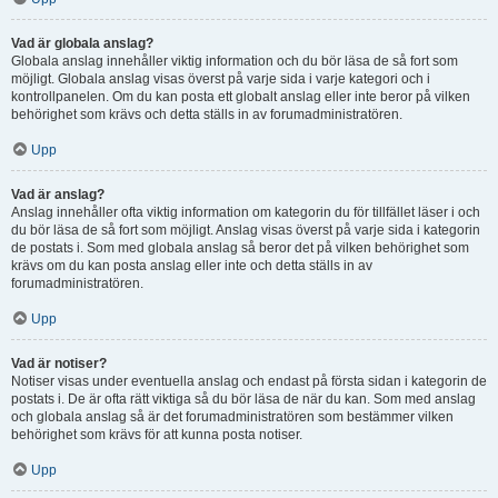
Vad är globala anslag?
Globala anslag innehåller viktig information och du bör läsa de så fort som
möjligt. Globala anslag visas överst på varje sida i varje kategori och i
kontrollpanelen. Om du kan posta ett globalt anslag eller inte beror på vilken
behörighet som krävs och detta ställs in av forumadministratören.
Upp
Vad är anslag?
Anslag innehåller ofta viktig information om kategorin du för tillfället läser i och
du bör läsa de så fort som möjligt. Anslag visas överst på varje sida i kategorin
de postats i. Som med globala anslag så beror det på vilken behörighet som
krävs om du kan posta anslag eller inte och detta ställs in av
forumadministratören.
Upp
Vad är notiser?
Notiser visas under eventuella anslag och endast på första sidan i kategorin de
postats i. De är ofta rätt viktiga så du bör läsa de när du kan. Som med anslag
och globala anslag så är det forumadministratören som bestämmer vilken
behörighet som krävs för att kunna posta notiser.
Upp