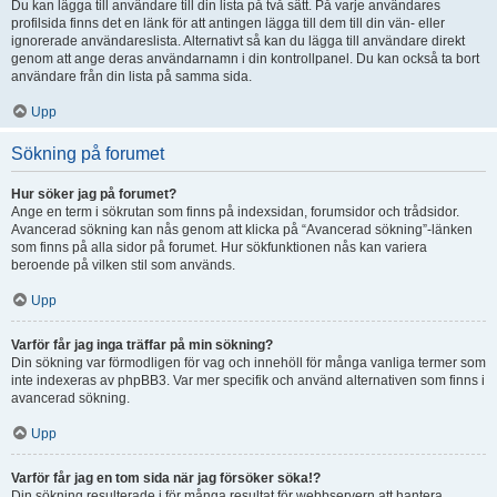
Du kan lägga till användare till din lista på två sätt. På varje användares
profilsida finns det en länk för att antingen lägga till dem till din vän- eller
ignorerade användareslista. Alternativt så kan du lägga till användare direkt
genom att ange deras användarnamn i din kontrollpanel. Du kan också ta bort
användare från din lista på samma sida.
Upp
Sökning på forumet
Hur söker jag på forumet?
Ange en term i sökrutan som finns på indexsidan, forumsidor och trådsidor.
Avancerad sökning kan nås genom att klicka på “Avancerad sökning”-länken
som finns på alla sidor på forumet. Hur sökfunktionen nås kan variera
beroende på vilken stil som används.
Upp
Varför får jag inga träffar på min sökning?
Din sökning var förmodligen för vag och innehöll för många vanliga termer som
inte indexeras av phpBB3. Var mer specifik och använd alternativen som finns i
avancerad sökning.
Upp
Varför får jag en tom sida när jag försöker söka!?
Din sökning resulterade i för många resultat för webbservern att hantera.