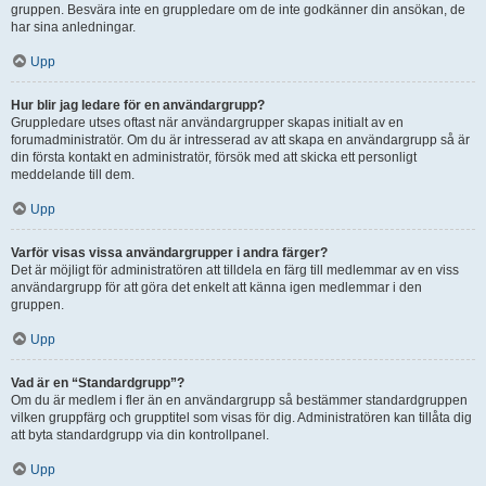
gruppen. Besvära inte en gruppledare om de inte godkänner din ansökan, de
har sina anledningar.
Upp
Hur blir jag ledare för en användargrupp?
Gruppledare utses oftast när användargrupper skapas initialt av en
forumadministratör. Om du är intresserad av att skapa en användargrupp så är
din första kontakt en administratör, försök med att skicka ett personligt
meddelande till dem.
Upp
Varför visas vissa användargrupper i andra färger?
Det är möjligt för administratören att tilldela en färg till medlemmar av en viss
användargrupp för att göra det enkelt att känna igen medlemmar i den
gruppen.
Upp
Vad är en “Standardgrupp”?
Om du är medlem i fler än en användargrupp så bestämmer standardgruppen
vilken gruppfärg och grupptitel som visas för dig. Administratören kan tillåta dig
att byta standardgrupp via din kontrollpanel.
Upp