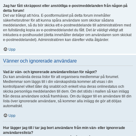
Jag har fått skräppost eller anstötliga e-postmeddelanden från någon på
detta forum!
Det var tråkigt att höra. E-postformuläret på detta forum innehåller
säkerhetsrutiner för att kunna spåra användare som skickar sådana
meddelanden, så du bör skicka ett e-postmeddelande till administratören med
en fullständig kopia av e-postmeddelandet du fått. Det är väldigt viktigt att
inkludera e-posthuvudet (detta innehåller detaljer om användaren som skickat
e-postmeddelandet). Administratören kan därefter vidta åtgärder.
Upp
Vänner och ignorerade användare
Vad är vän- och ignorerade användarelistan för något?
Du kan använda dessa listor för att organisera medlemmar på forumet.
Medlemmar som läggs till i din vänskapslista kommer att visas i din
kontrollpanel vilket låter dig snabbt och enkelt visa deras onlinestatus och
skicka personliga meddelanden till dem. Om det stöds i mallen så kan inlägg
från dessa användare också framhävas. Om du lägger till en användare till din
lista över ignorerade användare, så kommer alla inlägg de gör att döljas
automatiskt.
Upp
Hur lägger jag till / tar jag bort användare från min vän- eller ignorerade
användareslista?