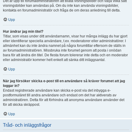
Det är upp till forumadministratören att tillåta visningsbilder och välja vilka sätt
visningsbilder kan användas på. Om du inte kan använda visningsbilder,
kontakta en forumadministratör och fråga de om deras anledning till detta.
Upp
Hur ändrar jag min titel?
Titlar, som visas under ditt användarnamn, visar hur många inlägg du har gjort
eller identifierar speciella användare, t.ex. moderatorer eller administratörer. I
allmänhet kan du inte ändra namnet på några forumtitlar eftersom de ställs in
av forumadministratören. Missbruka inte forumet genom att posta i onödan
bara för att ändra din titel. De flesta forum tolererar inte detta och en moderator
eller administratör kommer helt enkelt att sänka ditt inläggsantal.
Upp
När jag försöker skicka e-post till en användare så kräver forumet att jag
loggar in?
Endast registrerade användare kan skicka e-post via det inbygga e-
postformuläret till andra användare och endast om det har aktiverats av
administratören. Detta för att förhindra att anonyma användare använder det
för att skicka skräppost.
Upp
Tråd- och inläggsfrågor