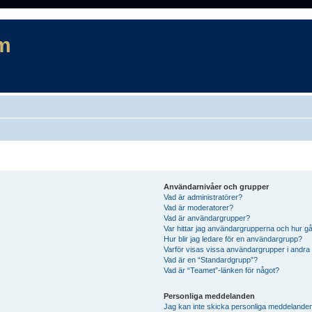
m
Användarnivåer och grupper
Vad är administratörer?
Vad är moderatorer?
Vad är användargrupper?
Var hittar jag användargrupperna och hur gå
Hur blir jag ledare för en användargrupp?
Varför visas vissa användargrupper i andra
Vad är en “Standardgrupp”?
Vad är “Teamet”-länken för något?
Personliga meddelanden
Jag kan inte skicka personliga meddelande