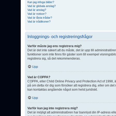
Kan jag infoga bilder?
Vad är globala anslag?
Vad är anslag?
Vad är notiser?
Vad är låsta trådar?
Vad är trådikoner?
Inloggnings- och registreringsfrågor
Varför måste jag ens registrera mig?
Det är det inte säkert att du måste, det är upp till administratör
funktioner som inte finns för gäster som till exempel visnings
registrera sig, så det rekommenderas.
Upp
Vad är COPPA?
COPPA, eller Child Online Privacy and Protection Act of 1998, är
på om detta rör dig som försöker att registrera dig, eller om det
kan kontaktas angående något som helst juridiskt.
Upp
Varför kan jag inte registrera mig?
Det är möjligt att administratören har bannlyst din IP-adress el