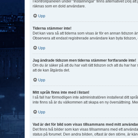
I kontrollpanelen under “Inställningar” finns alternativet Dölj a
räknas som en dold användare.
Upp
Tiderna stämmer inte!
Det kan vara så att tiderna som visas är för en annan tidszon än d
Observera att endast registrerade användare kan byta tidszon, de
Upp
Jag ändrade tidszon men tiderna stämmer fortfarande inte!
Om du är säker på att du har valt rätt tidszon och att du har har
att de kan åtgärda det.
Upp
Mitt språk finns inte med i listan!
I så fall har förmodligen inte administratören installerat ditt sp
inte finns så är du välkommen att skapa en ny översättning. M
Upp
Vad är det för bild som visas tillsammans med mitt använd
Det finns två bilder som kan visas tillsammans med ett användarna
status på forumet. Den andra bilden, oftast är den större, är kä