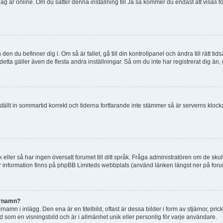
tt jag är online. Om du sätter denna inställning till Ja så kommer du endast att visas 
en du befinner dig i. Om så är fallet, gå till din kontrollpanel och ändra till rätt t
tta gäller även de flesta andra inställningar. Så om du inte har registrerat dig än, 
 ställt in sommartid korrekt och tiderna fortfarande inte stämmer så är serverns kloc
råk eller så har ingen översatt forumet till ditt språk. Fråga administratören om de s
er information finns på phpBB Limiteds webbplats (använd länken längst ner på for
arnamn?
mn i inlägg. Den ena är en titelbild, oftast är dessa bilder i form av stjärnor, pric
nd som en visningsbild och är i allmänhet unik eller personlig för varje användare.