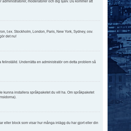
för administratörer, moderatorer och dig själv. Du kommer att
idszon, t.ex. Stockholm, London, Paris, New York, Sydney, osv.
gör det nu!
ka felinställd. Underrätta en administratör om detta problem så
kulle kunna installera språkpaketet du vill ha. Om språkpaketet
umsidorna).
kar eller block som visar hur många inlägg du har gjort eller din