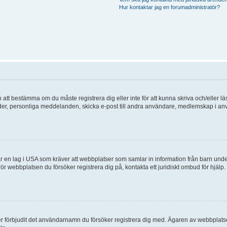
Hur kontaktar jag en forumadministratör?
en att bestämma om du måste registrera dig eller inte för att kunna skriva och/eller lä
bilder, personliga meddelanden, skicka e-post till andra användare, medlemskap i a
 en lag i USA som kräver att webbplatser som samlar in information från barn under 1
 rör webbplatsen du försöker registrera dig på, kontakta ett juridiskt ombud för hjäl
ler förbjudit det användarnamn du försöker registrera dig med. Ägaren av webbplatsen