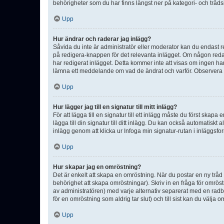
behörigheter som du har finns längst ner på kategori- och tråds
Upp
Hur ändrar och raderar jag inlägg?
Såvida du inte är administratör eller moderator kan du endast re
på redigera-knappen för det relevanta inlägget. Om någon redan 
har redigerat inlägget. Detta kommer inte att visas om ingen har
lämna ett meddelande om vad de ändrat och varför. Observera at
Upp
Hur lägger jag till en signatur till mitt inlägg?
För att lägga till en signatur till ett inlägg måste du först skapa
lägga till din signatur till ditt inlägg. Du kan också automatiskt 
inlägg genom att klicka ur Infoga min signatur-rutan i inläggsfor
Upp
Hur skapar jag en omröstning?
Det är enkelt att skapa en omröstning. När du postar en ny tråd 
behörighet att skapa omröstningar). Skriv in en fråga för omrös
av administratören) med varje alternativ separerat med en radb
för en omröstning som aldrig tar slut) och till sist kan du välja 
Upp