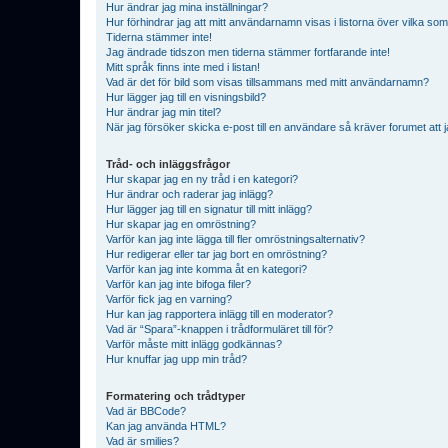
Hur ändrar jag mina inställningar?
Hur förhindrar jag att mitt användarnamn visas i listorna över vilka som
Tiderna stämmer inte!
Jag ändrade tidszon men tiderna stämmer fortfarande inte!
Mitt språk finns inte med i listan!
Vad är det för bild som visas tillsammans med mitt användarnamn?
Hur lägger jag till en visningsbild?
Hur ändrar jag min titel?
När jag försöker skicka e-post till en användare så kräver forumet att j
Tråd- och inläggsfrågor
Hur skapar jag en ny tråd i en kategori?
Hur ändrar och raderar jag inlägg?
Hur lägger jag till en signatur till mitt inlägg?
Hur skapar jag en omröstning?
Varför kan jag inte lägga till fler omröstningsalternativ?
Hur redigerar eller tar jag bort en omröstning?
Varför kan jag inte komma åt en kategori?
Varför kan jag inte bifoga filer?
Varför fick jag en varning?
Hur kan jag rapportera inlägg till en moderator?
Vad är “Spara”-knappen i trådformuläret till för?
Varför måste mitt inlägg godkännas?
Hur knuffar jag upp min tråd?
Formatering och trådtyper
Vad är BBCode?
Kan jag använda HTML?
Vad är smilies?