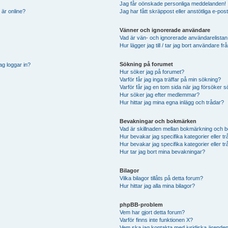
Jag får oönskade personliga meddelanden!
 är online?
Jag har fått skräppost eller anstötliga e-p
Vänner och ignorerade användare
Vad är vän- och ignorerade användarelistan
Hur lägger jag till / tar jag bort användare 
Sökning på forumet
ag loggar in?
Hur söker jag på forumet?
Varför får jag inga träffar på min sökning?
Varför får jag en tom sida när jag försöker 
Hur söker jag efter medlemmar?
Hur hittar jag mina egna inlägg och trådar?
Bevakningar och bokmärken
Vad är skillnaden mellan bokmärkning och 
Hur bevakar jag specifika kategorier eller t
Hur bevakar jag specifika kategorier eller t
Hur tar jag bort mina bevakningar?
Bilagor
Vilka bilagor tillåts på detta forum?
Hur hittar jag alla mina bilagor?
phpBB-problem
Vem har gjort detta forum?
Varför finns inte funktionen X?
Vem ska jag kontakta med juridiska ärende