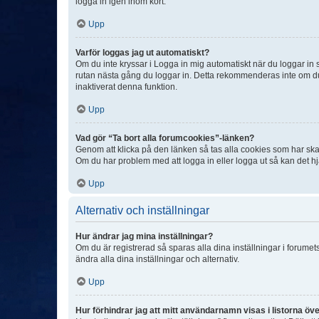
logga in igen inom kort.
Upp
Varför loggas jag ut automatiskt?
Om du inte kryssar i Logga in mig automatiskt när du loggar in så
rutan nästa gång du loggar in. Detta rekommenderas inte om du b
inaktiverat denna funktion.
Upp
Vad gör “Ta bort alla forumcookies”-länken?
Genom att klicka på den länken så tas alla cookies som har skap
Om du har problem med att logga in eller logga ut så kan det hjä
Upp
Alternativ och inställningar
Hur ändrar jag mina inställningar?
Om du är registrerad så sparas alla dina inställningar i forumets
ändra alla dina inställningar och alternativ.
Upp
Hur förhindrar jag att mitt användarnamn visas i listorna öve