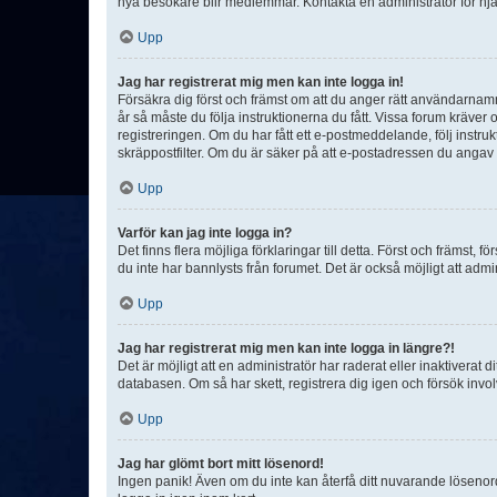
nya besökare blir medlemmar. Kontakta en administratör för hjä
Upp
Jag har registrerat mig men kan inte logga in!
Försäkra dig först och främst om att du anger rätt användarna
år så måste du följa instruktionerna du fått. Vissa forum kräver
registreringen. Om du har fått ett e-postmeddelande, följ instr
skräppostfilter. Om du är säker på att e-postadressen du angav v
Upp
Varför kan jag inte logga in?
Det finns flera möjliga förklaringar till detta. Först och främst
du inte har bannlysts från forumet. Det är också möjligt att admi
Upp
Jag har registrerat mig men kan inte logga in längre?!
Det är möjligt att en administratör har raderat eller inaktiver
databasen. Om så har skett, registrera dig igen och försök invo
Upp
Jag har glömt bort mitt lösenord!
Ingen panik! Även om du inte kan återfå ditt nuvarande lösenord