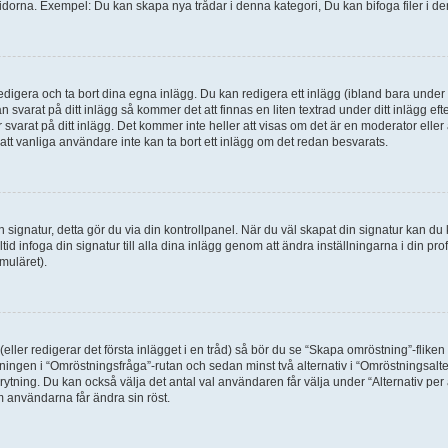
idorna. Exempel: Du kan skapa nya trådar i denna kategori, Du kan bifoga filer i de
digera och ta bort dina egna inlägg. Du kan redigera ett inlägg (ibland bara under e
svarat på ditt inlägg så kommer det att finnas en liten textrad under ditt inlägg ef
 svarat på ditt inlägg. Det kommer inte heller att visas om det är en moderator elle
t vanliga användare inte kan ta bort ett inlägg om det redan besvarats.
 en signatur, detta gör du via din kontrollpanel. När du väl skapat din signatur kan du 
alltid infoga din signatur till alla dina inlägg genom att ändra inställningarna i din pr
muläret).
(eller redigerar det första inlägget i en tråd) så bör du se “Skapa omröstning”-flike
tningen i “Omröstningsfråga”-rutan och sedan minst två alternativ i “Omröstningsal
rytning. Du kan också välja det antal val användaren får välja under “Alternativ pe
om användarna får ändra sin röst.