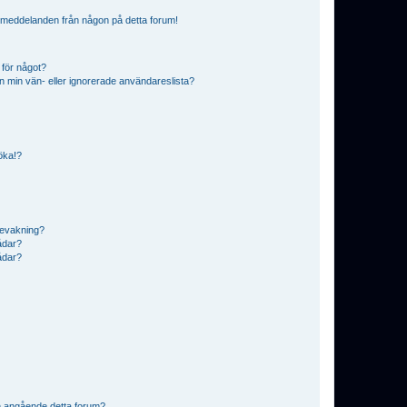
ostmeddelanden från någon på detta forum!
 för något?
från min vän- eller ignorerade användareslista?
söka!?
bevakning?
rådar?
rådar?
n angående detta forum?