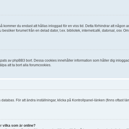
 kommer du endast att hållas inloggad för en viss tid. Detta förhindrar att någon ann
esöker forumet från en delad dator, t.ex. bibliotek, internetcafé, datorsal, osv. O
ats av phpBB3 bort. Dessa cookies innehåller information som håller dig inloggad på
lpa att ta bort alla forumcookies.
 databas. För att ändra inställningar, klicka på Kontrollpanel-länken (finns oftast lä
r vilka som är online?