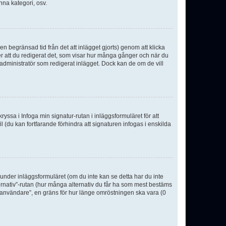
nna kategori, osv.
n begränsad tid från det att inlägget gjorts) genom att klicka
ter att du redigerat det, som visar hur många gånger och när du
r administratör som redigerat inlägget. Dock kan de om de vill
kryssa i Infoga min signatur-rutan i inläggsformuläret för att
ofil (du kan fortfarande förhindra att signaturen infogas i enskilda
n under inläggsformuläret (om du inte kan se detta har du inte
ternativ”-rutan (hur många alternativ du får ha som mest bestäms
r användare”, en gräns för hur länge omröstningen ska vara (0