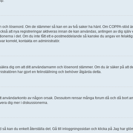
lp.
mn och lösenord. Om de stämmer så kan en av två saker ha hänt. Om COPPA-stöd är 
 också att nya registreringar aktiveras innan de kan användas, antingen av dig själv
uktionerna i det. Om du inte fått ett e-postmeddelande så kanske du angav en felakti
ar korrekt, kontakta en administratör.
, försäkra dig om att ditt användarnamn och lösenord stämmer. Om du är säker på att d
nistratören har gjort en felinställning och behöver åtgärda detta.
at ditt användarkonto av någon orsak. Dessutom rensar många forum då och då bort a
lvera dig mer i diskussionerna.
 så kan du enkelt återställa det. Gå till inloggningssidan och klicka på Jag har glö