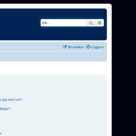
Sök
Avancerad söknin
Bli medlem
Logga in
r jag med i en?
 färger?
n!