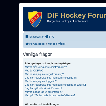
DIF Hockey Foru
Djurgården Hockeys officiella forum
Snabblänkar
FAQ
Forumindex
Vanliga frågor
Vanliga frågor
Inloggnings- och registreringsfrågor
Varför måste jag ens registrera mig?
Vad är COPPA?
Varför kan jag inte registrera mig?
Jag har registrerat mig men kan inte logga in!
Varför kan jag inte logga in?
Jag har registrerat mig men kan inte logga in längre?!
Jag har glömt bort mitt lösenord!
Varför loggas jag ut automatiskt?
Vad gör “Ta bort alla forumcookies”-länken?
Alternativ och inställningar