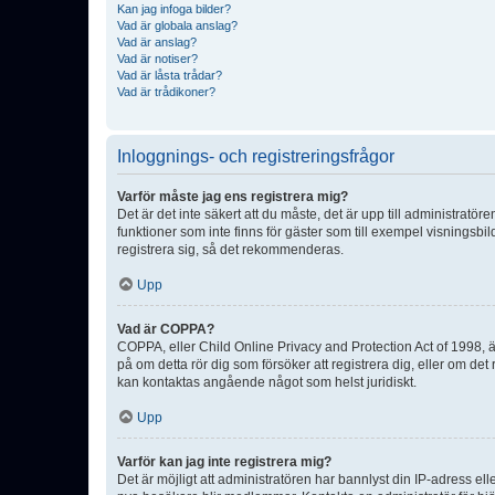
Kan jag infoga bilder?
Vad är globala anslag?
Vad är anslag?
Vad är notiser?
Vad är låsta trådar?
Vad är trådikoner?
Inloggnings- och registreringsfrågor
Varför måste jag ens registrera mig?
Det är det inte säkert att du måste, det är upp till administratör
funktioner som inte finns för gäster som till exempel visnings
registrera sig, så det rekommenderas.
Upp
Vad är COPPA?
COPPA, eller Child Online Privacy and Protection Act of 1998, är
på om detta rör dig som försöker att registrera dig, eller om det
kan kontaktas angående något som helst juridiskt.
Upp
Varför kan jag inte registrera mig?
Det är möjligt att administratören har bannlyst din IP-adress el