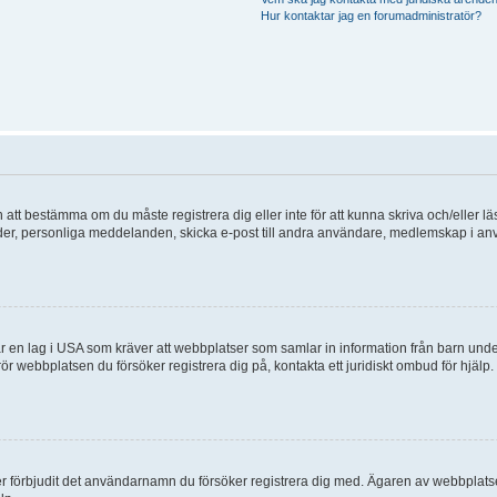
Hur kontaktar jag en forumadministratör?
en att bestämma om du måste registrera dig eller inte för att kunna skriva och/eller lä
bilder, personliga meddelanden, skicka e-post till andra användare, medlemskap i a
 en lag i USA som kräver att webbplatser som samlar in information från barn under 1
 rör webbplatsen du försöker registrera dig på, kontakta ett juridiskt ombud för hjäl
ler förbjudit det användarnamn du försöker registrera dig med. Ägaren av webbplatsen