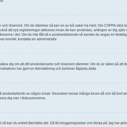
lp.
mn och lösenord. Om de stämmer så kan en av två saker ha hänt. Om COPPA-stöd är 
 också att nya registreringar aktiveras innan de kan användas, antingen av dig själv
uktionerna i det. Om du inte fått ett e-postmeddelande så kanske du angav en felakti
ar korrekt, kontakta en administratör.
, försäkra dig om att ditt användarnamn och lösenord stämmer. Om du är säker på att d
nistratören har gjort en felinställning och behöver åtgärda detta.
at ditt användarkonto av någon orsak. Dessutom rensar många forum då och då bort a
lvera dig mer i diskussionerna.
 så kan du enkelt återställa det. Gå till inloggningssidan och klicka på Jag har glö