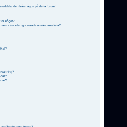
ostmeddelanden från någon på detta forum!
 för något?
från min vän- eller ignorerade användareslista?
söka!?
bevakning?
rådar?
rådar?
n angående detta forum?