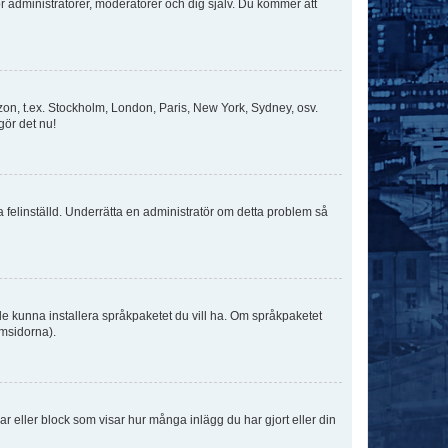
för administratörer, moderatorer och dig själv. Du kommer att
idszon, t.ex. Stockholm, London, Paris, New York, Sydney, osv.
gör det nu!
ka felinställd. Underrätta en administratör om detta problem så
kulle kunna installera språkpaketet du vill ha. Om språkpaketet
umsidorna).
kar eller block som visar hur många inlägg du har gjort eller din