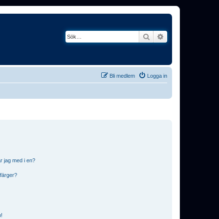
Sök
Avancerad söknin
Bli medlem
Logga in
r jag med i en?
 färger?
n!