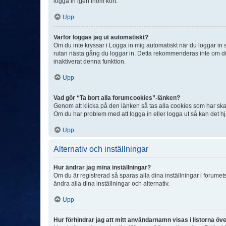
logga in igen inom kort.
Upp
Varför loggas jag ut automatiskt?
Om du inte kryssar i Logga in mig automatiskt när du loggar in så
rutan nästa gång du loggar in. Detta rekommenderas inte om du b
inaktiverat denna funktion.
Upp
Vad gör “Ta bort alla forumcookies”-länken?
Genom att klicka på den länken så tas alla cookies som har skap
Om du har problem med att logga in eller logga ut så kan det hjä
Upp
Alternativ och inställningar
Hur ändrar jag mina inställningar?
Om du är registrerad så sparas alla dina inställningar i forumets
ändra alla dina inställningar och alternativ.
Upp
Hur förhindrar jag att mitt användarnamn visas i listorna öve