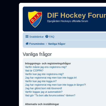
DIF Hockey Foru
Djurgården Hockeys officiella forum
Snabblänkar
FAQ
Forumindex
Vanliga frågor
Vanliga frågor
Inloggnings- och registreringsfrågor
Varför måste jag ens registrera mig?
Vad är COPPA?
Varför kan jag inte registrera mig?
Jag har registrerat mig men kan inte logga in!
Varför kan jag inte logga in?
Jag har registrerat mig men kan inte logga in längre?!
Jag har glömt bort mitt lösenord!
Varför loggas jag ut automatiskt?
Vad gör “Ta bort alla forumcookies”-länken?
Alternativ och inställningar