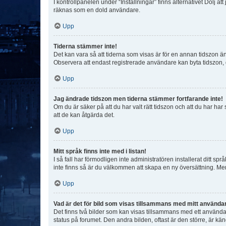
I kontrollpanelen under “Inställningar” finns alternativet Dölj a
räknas som en dold användare.
Upp
Tiderna stämmer inte!
Det kan vara så att tiderna som visas är för en annan tidszon än d
Observera att endast registrerade användare kan byta tidszon, de
Upp
Jag ändrade tidszon men tiderna stämmer fortfarande inte!
Om du är säker på att du har valt rätt tidszon och att du har har
att de kan åtgärda det.
Upp
Mitt språk finns inte med i listan!
I så fall har förmodligen inte administratören installerat ditt sp
inte finns så är du välkommen att skapa en ny översättning. M
Upp
Vad är det för bild som visas tillsammans med mitt använd
Det finns två bilder som kan visas tillsammans med ett användarna
status på forumet. Den andra bilden, oftast är den större, är kä