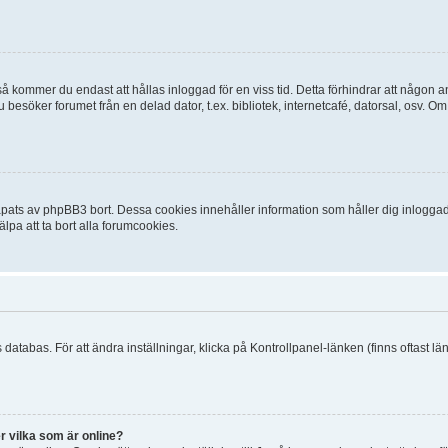
 kommer du endast att hållas inloggad för en viss tid. Detta förhindrar att någon ann
esöker forumet från en delad dator, t.ex. bibliotek, internetcafé, datorsal, osv. O
ats av phpBB3 bort. Dessa cookies innehåller information som håller dig inloggad på
lpa att ta bort alla forumcookies.
 databas. För att ändra inställningar, klicka på Kontrollpanel-länken (finns oftast lä
r vilka som är online?