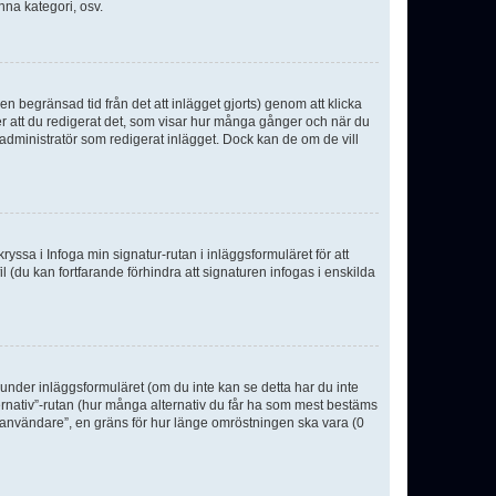
nna kategori, osv.
n begränsad tid från det att inlägget gjorts) genom att klicka
ter att du redigerat det, som visar hur många gånger och när du
r administratör som redigerat inlägget. Dock kan de om de vill
kryssa i Infoga min signatur-rutan i inläggsformuläret för att
ofil (du kan fortfarande förhindra att signaturen infogas i enskilda
n under inläggsformuläret (om du inte kan se detta har du inte
ternativ”-rutan (hur många alternativ du får ha som mest bestäms
r användare”, en gräns för hur länge omröstningen ska vara (0