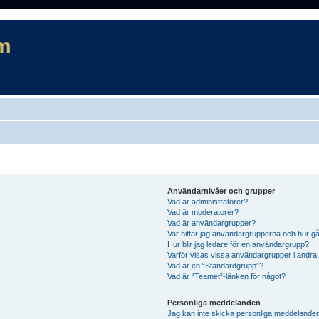
m
Användarnivåer och grupper
Vad är administratörer?
Vad är moderatorer?
Vad är användargrupper?
Var hittar jag användargrupperna och hur gå
Hur blir jag ledare för en användargrupp?
Varför visas vissa användargrupper i andra
Vad är en “Standardgrupp”?
Vad är “Teamet”-länken för något?
Personliga meddelanden
Jag kan inte skicka personliga meddelande