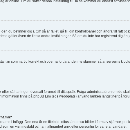
tt jag är online. Om du sätter denna inställning till Ja så kommer du endast att visas 
en du befinner dig i. Om så är fallet, gå till din kontrollpanel och ändra till rätt t
tta gäller även de flesta andra inställningar. Så om du inte har registrerat dig än, 
 ställt in sommartid korrekt och tiderna fortfarande inte stämmer så är serverns kloc
råk eller så har ingen översatt forumet till ditt språk. Fråga administratören om de s
er information finns på phpBB Limiteds webbplats (använd länken längst ner på for
arnamn?
mn i inlägg. Den ena är en titelbild, oftast är dessa bilder i form av stjärnor, pric
nd som en visningsbild och är i allmänhet unik eller personlig för varje användare.