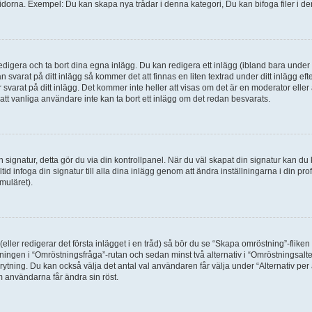
idorna. Exempel: Du kan skapa nya trådar i denna kategori, Du kan bifoga filer i de
digera och ta bort dina egna inlägg. Du kan redigera ett inlägg (ibland bara under e
svarat på ditt inlägg så kommer det att finnas en liten textrad under ditt inlägg ef
 svarat på ditt inlägg. Det kommer inte heller att visas om det är en moderator elle
t vanliga användare inte kan ta bort ett inlägg om det redan besvarats.
 en signatur, detta gör du via din kontrollpanel. När du väl skapat din signatur kan du 
alltid infoga din signatur till alla dina inlägg genom att ändra inställningarna i din pr
muläret).
(eller redigerar det första inlägget i en tråd) så bör du se “Skapa omröstning”-flike
tningen i “Omröstningsfråga”-rutan och sedan minst två alternativ i “Omröstningsal
rytning. Du kan också välja det antal val användaren får välja under “Alternativ pe
om användarna får ändra sin röst.