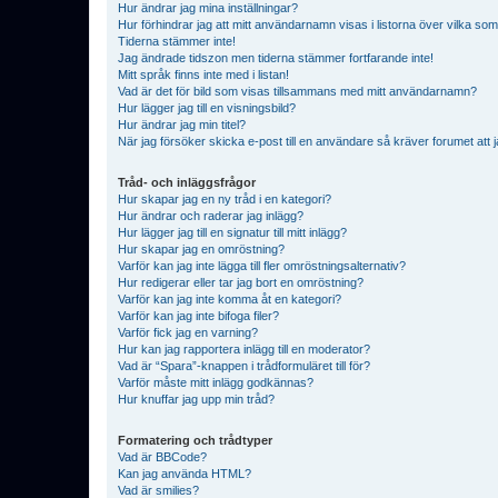
Hur ändrar jag mina inställningar?
Hur förhindrar jag att mitt användarnamn visas i listorna över vilka som
Tiderna stämmer inte!
Jag ändrade tidszon men tiderna stämmer fortfarande inte!
Mitt språk finns inte med i listan!
Vad är det för bild som visas tillsammans med mitt användarnamn?
Hur lägger jag till en visningsbild?
Hur ändrar jag min titel?
När jag försöker skicka e-post till en användare så kräver forumet att j
Tråd- och inläggsfrågor
Hur skapar jag en ny tråd i en kategori?
Hur ändrar och raderar jag inlägg?
Hur lägger jag till en signatur till mitt inlägg?
Hur skapar jag en omröstning?
Varför kan jag inte lägga till fler omröstningsalternativ?
Hur redigerar eller tar jag bort en omröstning?
Varför kan jag inte komma åt en kategori?
Varför kan jag inte bifoga filer?
Varför fick jag en varning?
Hur kan jag rapportera inlägg till en moderator?
Vad är “Spara”-knappen i trådformuläret till för?
Varför måste mitt inlägg godkännas?
Hur knuffar jag upp min tråd?
Formatering och trådtyper
Vad är BBCode?
Kan jag använda HTML?
Vad är smilies?