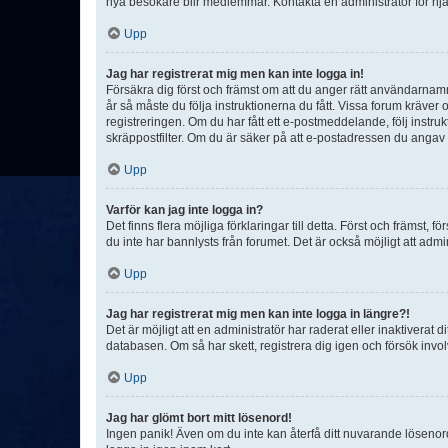
nya besökare blir medlemmar. Kontakta en administratör för hjä
Upp
Jag har registrerat mig men kan inte logga in!
Försäkra dig först och främst om att du anger rätt användarna
år så måste du följa instruktionerna du fått. Vissa forum kräver
registreringen. Om du har fått ett e-postmeddelande, följ instr
skräppostfilter. Om du är säker på att e-postadressen du angav v
Upp
Varför kan jag inte logga in?
Det finns flera möjliga förklaringar till detta. Först och främst
du inte har bannlysts från forumet. Det är också möjligt att admi
Upp
Jag har registrerat mig men kan inte logga in längre?!
Det är möjligt att en administratör har raderat eller inaktiver
databasen. Om så har skett, registrera dig igen och försök invo
Upp
Jag har glömt bort mitt lösenord!
Ingen panik! Även om du inte kan återfå ditt nuvarande lösenord