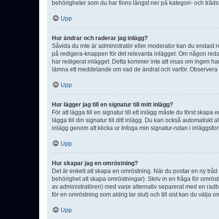
behörigheter som du har finns längst ner på kategori- och tråds
Upp
Hur ändrar och raderar jag inlägg?
Såvida du inte är administratör eller moderator kan du endast re
på redigera-knappen för det relevanta inlägget. Om någon redan 
har redigerat inlägget. Detta kommer inte att visas om ingen har
lämna ett meddelande om vad de ändrat och varför. Observera at
Upp
Hur lägger jag till en signatur till mitt inlägg?
För att lägga till en signatur till ett inlägg måste du först skapa
lägga till din signatur till ditt inlägg. Du kan också automatiskt 
inlägg genom att klicka ur Infoga min signatur-rutan i inläggsfor
Upp
Hur skapar jag en omröstning?
Det är enkelt att skapa en omröstning. När du postar en ny tråd 
behörighet att skapa omröstningar). Skriv in en fråga för omrös
av administratören) med varje alternativ separerat med en radb
för en omröstning som aldrig tar slut) och till sist kan du välja 
Upp