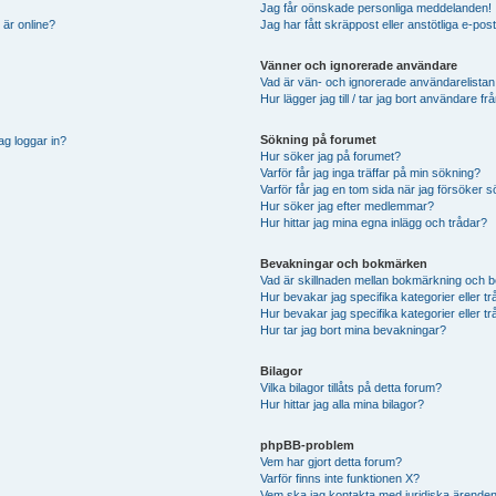
Jag får oönskade personliga meddelanden!
 är online?
Jag har fått skräppost eller anstötliga e-p
Vänner och ignorerade användare
Vad är vän- och ignorerade användarelistan
Hur lägger jag till / tar jag bort användare 
Sökning på forumet
ag loggar in?
Hur söker jag på forumet?
Varför får jag inga träffar på min sökning?
Varför får jag en tom sida när jag försöker 
Hur söker jag efter medlemmar?
Hur hittar jag mina egna inlägg och trådar?
Bevakningar och bokmärken
Vad är skillnaden mellan bokmärkning och 
Hur bevakar jag specifika kategorier eller t
Hur bevakar jag specifika kategorier eller t
Hur tar jag bort mina bevakningar?
Bilagor
Vilka bilagor tillåts på detta forum?
Hur hittar jag alla mina bilagor?
phpBB-problem
Vem har gjort detta forum?
Varför finns inte funktionen X?
Vem ska jag kontakta med juridiska ärende