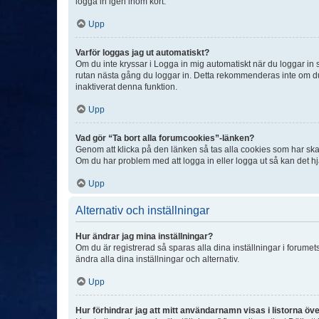
logga in igen inom kort.
Upp
Varför loggas jag ut automatiskt?
Om du inte kryssar i Logga in mig automatiskt när du loggar in så
rutan nästa gång du loggar in. Detta rekommenderas inte om du b
inaktiverat denna funktion.
Upp
Vad gör “Ta bort alla forumcookies”-länken?
Genom att klicka på den länken så tas alla cookies som har skap
Om du har problem med att logga in eller logga ut så kan det hjä
Upp
Alternativ och inställningar
Hur ändrar jag mina inställningar?
Om du är registrerad så sparas alla dina inställningar i forumets
ändra alla dina inställningar och alternativ.
Upp
Hur förhindrar jag att mitt användarnamn visas i listorna öve