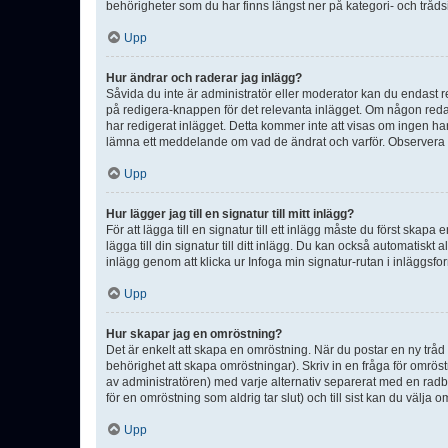
behörigheter som du har finns längst ner på kategori- och tråds
Upp
Hur ändrar och raderar jag inlägg?
Såvida du inte är administratör eller moderator kan du endast re
på redigera-knappen för det relevanta inlägget. Om någon redan 
har redigerat inlägget. Detta kommer inte att visas om ingen har
lämna ett meddelande om vad de ändrat och varför. Observera at
Upp
Hur lägger jag till en signatur till mitt inlägg?
För att lägga till en signatur till ett inlägg måste du först skapa
lägga till din signatur till ditt inlägg. Du kan också automatiskt 
inlägg genom att klicka ur Infoga min signatur-rutan i inläggsfor
Upp
Hur skapar jag en omröstning?
Det är enkelt att skapa en omröstning. När du postar en ny tråd 
behörighet att skapa omröstningar). Skriv in en fråga för omrös
av administratören) med varje alternativ separerat med en radb
för en omröstning som aldrig tar slut) och till sist kan du välja 
Upp