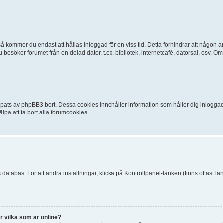
 kommer du endast att hållas inloggad för en viss tid. Detta förhindrar att någon ann
esöker forumet från en delad dator, t.ex. bibliotek, internetcafé, datorsal, osv. O
ats av phpBB3 bort. Dessa cookies innehåller information som håller dig inloggad på
lpa att ta bort alla forumcookies.
 databas. För att ändra inställningar, klicka på Kontrollpanel-länken (finns oftast lä
r vilka som är online?