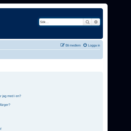
Sök
Avancerad söknin
Bli medlem
Logga in
r jag med i en?
 färger?
n!