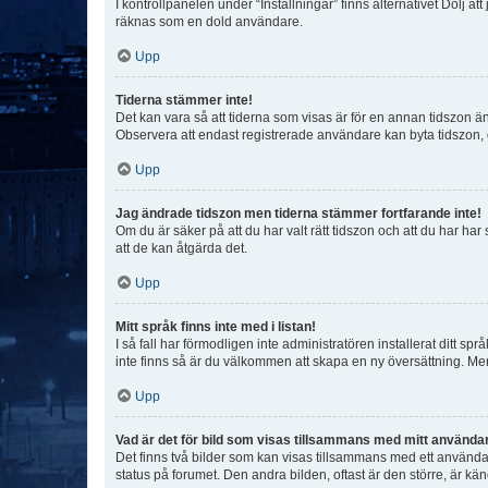
I kontrollpanelen under “Inställningar” finns alternativet Dölj a
räknas som en dold användare.
Upp
Tiderna stämmer inte!
Det kan vara så att tiderna som visas är för en annan tidszon än d
Observera att endast registrerade användare kan byta tidszon, de
Upp
Jag ändrade tidszon men tiderna stämmer fortfarande inte!
Om du är säker på att du har valt rätt tidszon och att du har har
att de kan åtgärda det.
Upp
Mitt språk finns inte med i listan!
I så fall har förmodligen inte administratören installerat ditt sp
inte finns så är du välkommen att skapa en ny översättning. M
Upp
Vad är det för bild som visas tillsammans med mitt använd
Det finns två bilder som kan visas tillsammans med ett användarna
status på forumet. Den andra bilden, oftast är den större, är kä