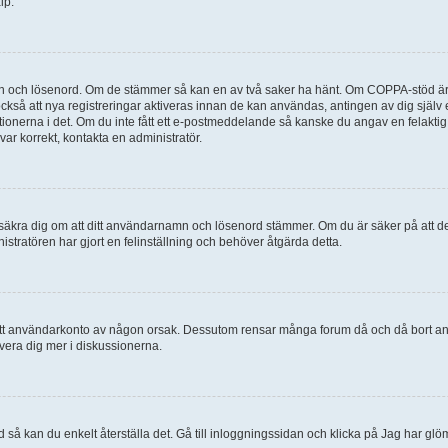
lp.
mn och lösenord. Om de stämmer så kan en av två saker ha hänt. Om COPPA-stöd är 
 också att nya registreringar aktiveras innan de kan användas, antingen av dig själv
uktionerna i det. Om du inte fått ett e-postmeddelande så kanske du angav en felakti
ar korrekt, kontakta en administratör.
, försäkra dig om att ditt användarnamn och lösenord stämmer. Om du är säker på att d
nistratören har gjort en felinställning och behöver åtgärda detta.
at ditt användarkonto av någon orsak. Dessutom rensar många forum då och då bort a
lvera dig mer i diskussionerna.
 så kan du enkelt återställa det. Gå till inloggningssidan och klicka på Jag har glö