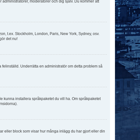
för administratörer, moderatorer och dig själv. Du kommer att
idszon, t.ex. Stockholm, London, Paris, New York, Sydney, osv.
gör det nu!
ka felinställd. Underrätta en administratör om detta problem så
kulle kunna installera språkpaketet du vill ha. Om språkpaketet
umsidorna).
kar eller block som visar hur många inlägg du har gjort eller din