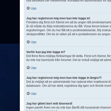
nya besökare blir medlemmar. Kontakta en administratör för hjä
Upp
Jag har registrerat mig men kan inte logga in!
Försäkra dig först och främst om att du anger rätt användarna
år så måste du följa instruktionerna du fått. Vissa forum kräver
registreringen. Om du har fått ett e-postmeddelande, följ instr
skräppostfilter. Om du är säker på att e-postadressen du angav v
Upp
Varför kan jag inte logga in?
Det finns flera möjliga förklaringar till detta. Först och främst
du inte har bannlysts från forumet. Det är också möjligt att admi
Upp
Jag har registrerat mig men kan inte logga in längre?!
Det är möjligt att en administratör har raderat eller inaktiver
databasen. Om så har skett, registrera dig igen och försök invo
Upp
Jag har glömt bort mitt lösenord!
Ingen panik! Även om du inte kan återfå ditt nuvarande lösenord