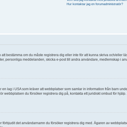
Hur kontaktar jag en forumadministratör?
en att bestämma om du måste registrera dig eller inte för att kunna skriva och/eller lä
bilder, personliga meddelanden, skicka e-post till andra användare, medlemskap i a
 en lag i USA som kräver att webbplatser som samlar in information från barn under 1
 rör webbplatsen du försöker registrera dig på, kontakta ett juridiskt ombud för hjäl
ler förbjudit det användarnamn du försöker registrera dig med. Ägaren av webbplatsen