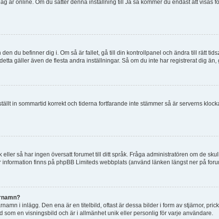
tt jag är online. Om du sätter denna inställning till Ja så kommer du endast att visas 
en du befinner dig i. Om så är fallet, gå till din kontrollpanel och ändra till rätt t
tta gäller även de flesta andra inställningar. Så om du inte har registrerat dig än, 
 ställt in sommartid korrekt och tiderna fortfarande inte stämmer så är serverns kloc
råk eller så har ingen översatt forumet till ditt språk. Fråga administratören om de s
er information finns på phpBB Limiteds webbplats (använd länken längst ner på for
arnamn?
mn i inlägg. Den ena är en titelbild, oftast är dessa bilder i form av stjärnor, pric
nd som en visningsbild och är i allmänhet unik eller personlig för varje användare.