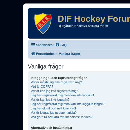
DIF Hockey Foru
Djurgården Hockeys officiella forum
Snabblänkar
FAQ
Forumindex
Vanliga frågor
Vanliga frågor
Inloggnings- och registreringsfrågor
Varför måste jag ens registrera mig?
Vad är COPPA?
Varför kan jag inte registrera mig?
Jag har registrerat mig men kan inte logga in!
Varför kan jag inte logga in?
Jag har registrerat mig men kan inte logga in längre?!
Jag har glömt bort mitt lösenord!
Varför loggas jag ut automatiskt?
Vad gör “Ta bort alla forumcookies”-länken?
Alternativ och inställningar