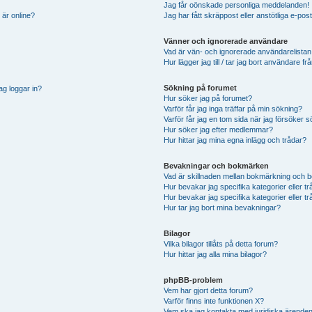
Jag får oönskade personliga meddelanden!
 är online?
Jag har fått skräppost eller anstötliga e-p
Vänner och ignorerade användare
Vad är vän- och ignorerade användarelistan
Hur lägger jag till / tar jag bort användare 
Sökning på forumet
ag loggar in?
Hur söker jag på forumet?
Varför får jag inga träffar på min sökning?
Varför får jag en tom sida när jag försöker 
Hur söker jag efter medlemmar?
Hur hittar jag mina egna inlägg och trådar?
Bevakningar och bokmärken
Vad är skillnaden mellan bokmärkning och 
Hur bevakar jag specifika kategorier eller t
Hur bevakar jag specifika kategorier eller t
Hur tar jag bort mina bevakningar?
Bilagor
Vilka bilagor tillåts på detta forum?
Hur hittar jag alla mina bilagor?
phpBB-problem
Vem har gjort detta forum?
Varför finns inte funktionen X?
Vem ska jag kontakta med juridiska ärende