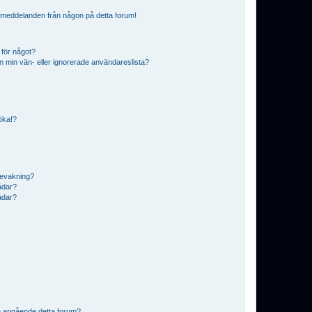
ostmeddelanden från någon på detta forum!
 för något?
från min vän- eller ignorerade användareslista?
söka!?
bevakning?
rådar?
rådar?
n angående detta forum?