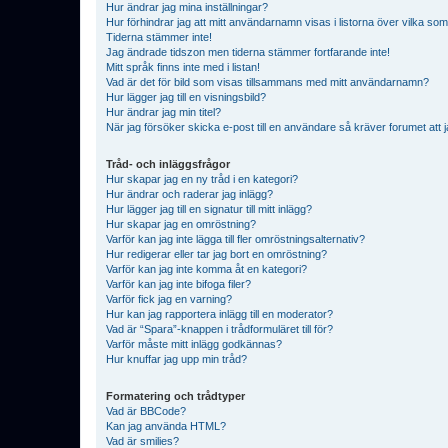
Hur ändrar jag mina inställningar?
Hur förhindrar jag att mitt användarnamn visas i listorna över vilka som
Tiderna stämmer inte!
Jag ändrade tidszon men tiderna stämmer fortfarande inte!
Mitt språk finns inte med i listan!
Vad är det för bild som visas tillsammans med mitt användarnamn?
Hur lägger jag till en visningsbild?
Hur ändrar jag min titel?
När jag försöker skicka e-post till en användare så kräver forumet att j
Tråd- och inläggsfrågor
Hur skapar jag en ny tråd i en kategori?
Hur ändrar och raderar jag inlägg?
Hur lägger jag till en signatur till mitt inlägg?
Hur skapar jag en omröstning?
Varför kan jag inte lägga till fler omröstningsalternativ?
Hur redigerar eller tar jag bort en omröstning?
Varför kan jag inte komma åt en kategori?
Varför kan jag inte bifoga filer?
Varför fick jag en varning?
Hur kan jag rapportera inlägg till en moderator?
Vad är “Spara”-knappen i trådformuläret till för?
Varför måste mitt inlägg godkännas?
Hur knuffar jag upp min tråd?
Formatering och trådtyper
Vad är BBCode?
Kan jag använda HTML?
Vad är smilies?