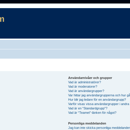
m
Användarnivåer och grupper
Vad är administratörer?
Vad är moderatorer?
Vad är användargrupper?
Var hittar jag användargrupperna och hur gå
Hur blir jag ledare för en användargrupp?
Varför visas vissa användargrupper i andra
Vad är en “Standardgrupp”?
Vad är “Teamet”-länken för något?
Personliga meddelanden
Jag kan inte skicka personliga meddelande