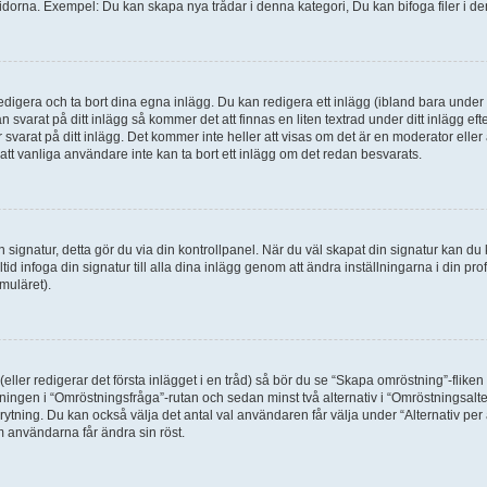
idorna. Exempel: Du kan skapa nya trådar i denna kategori, Du kan bifoga filer i de
digera och ta bort dina egna inlägg. Du kan redigera ett inlägg (ibland bara under e
svarat på ditt inlägg så kommer det att finnas en liten textrad under ditt inlägg ef
 svarat på ditt inlägg. Det kommer inte heller att visas om det är en moderator elle
t vanliga användare inte kan ta bort ett inlägg om det redan besvarats.
 en signatur, detta gör du via din kontrollpanel. När du väl skapat din signatur kan du 
alltid infoga din signatur till alla dina inlägg genom att ändra inställningarna i din pr
muläret).
(eller redigerar det första inlägget i en tråd) så bör du se “Skapa omröstning”-flike
tningen i “Omröstningsfråga”-rutan och sedan minst två alternativ i “Omröstningsal
rytning. Du kan också välja det antal val användaren får välja under “Alternativ pe
om användarna får ändra sin röst.