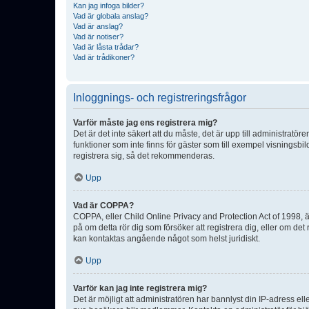
Kan jag infoga bilder?
Vad är globala anslag?
Vad är anslag?
Vad är notiser?
Vad är låsta trådar?
Vad är trådikoner?
Inloggnings- och registreringsfrågor
Varför måste jag ens registrera mig?
Det är det inte säkert att du måste, det är upp till administratör
funktioner som inte finns för gäster som till exempel visnings
registrera sig, så det rekommenderas.
Upp
Vad är COPPA?
COPPA, eller Child Online Privacy and Protection Act of 1998, är
på om detta rör dig som försöker att registrera dig, eller om det
kan kontaktas angående något som helst juridiskt.
Upp
Varför kan jag inte registrera mig?
Det är möjligt att administratören har bannlyst din IP-adress el