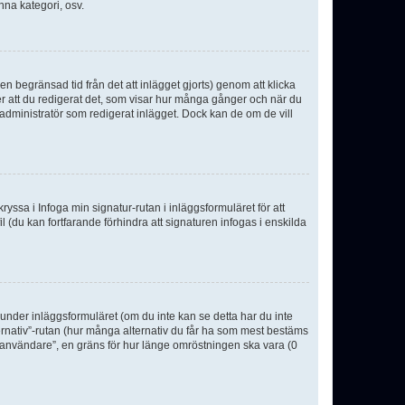
nna kategori, osv.
n begränsad tid från det att inlägget gjorts) genom att klicka
ter att du redigerat det, som visar hur många gånger och när du
r administratör som redigerat inlägget. Dock kan de om de vill
kryssa i Infoga min signatur-rutan i inläggsformuläret för att
ofil (du kan fortfarande förhindra att signaturen infogas i enskilda
n under inläggsformuläret (om du inte kan se detta har du inte
ternativ”-rutan (hur många alternativ du får ha som mest bestäms
r användare”, en gräns för hur länge omröstningen ska vara (0