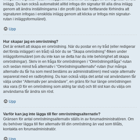
inlägg. Du kan också automatiskt alltid infoga din signatur till alla dina inlägg
genom att ändra inställningarna i din profil (du kan fortfarande förhindra att
signaturen infogas i enskilda inlägg genom att klicka ur Infoga min signatur-
rutan i inläggsformuläret).
Upp
Hur skapar jag en omröstning?
Det är enkelt att skapa en omröstning. När du postar en ny tråd (eller redigerar
det första inlägget i en tråd) så bör du se “Skapa omröstning”-fliken under
inläggsformuläret (om du inte kan se detta har du inte behörighet att skapa
omröstningar). Skriv in en fråga för omröstningen i “Omröstningsfråga”-rutan
och sedan minst två alternativ i “Omröstningsalternativ”-rutan (hur många
alternativ du får ha som mest bestäms av administratören) med varje alternativ
separerat med en radbrytning. Du kan också välja det antal val användaren får
välja under “Alternativ per användare”, en gräns för hur länge omröstningen
ska vara (0 för en omröstning som aldrig tar slut) och till sist kan du välja om
användarna får ändra sin röst.
Upp
Varför kan jag inte lägga till fler omröstningsalternativ?
Gränsen för antal omröstningsalternativ ställs in av forumadministratören. Om
du behöver lägga till fler alternativ till din omröstning än vad som tillåts,
kontakta en forumadministratör.
Upp