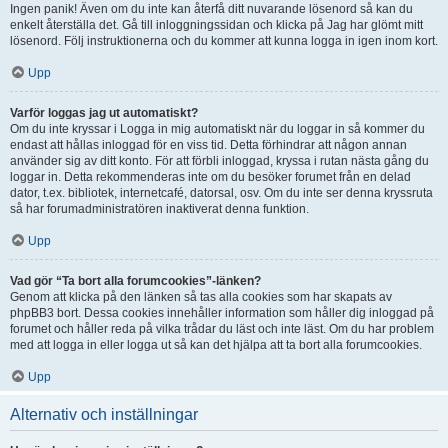
Ingen panik! Även om du inte kan återfå ditt nuvarande lösenord så kan du
enkelt återställa det. Gå till inloggningssidan och klicka på Jag har glömt mitt
lösenord. Följ instruktionerna och du kommer att kunna logga in igen inom kort.
Upp
Varför loggas jag ut automatiskt?
Om du inte kryssar i Logga in mig automatiskt när du loggar in så kommer du
endast att hållas inloggad för en viss tid. Detta förhindrar att någon annan
använder sig av ditt konto. För att förbli inloggad, kryssa i rutan nästa gång du
loggar in. Detta rekommenderas inte om du besöker forumet från en delad
dator, t.ex. bibliotek, internetcafé, datorsal, osv. Om du inte ser denna kryssruta
så har forumadministratören inaktiverat denna funktion.
Upp
Vad gör “Ta bort alla forumcookies”-länken?
Genom att klicka på den länken så tas alla cookies som har skapats av
phpBB3 bort. Dessa cookies innehåller information som håller dig inloggad på
forumet och håller reda på vilka trådar du läst och inte läst. Om du har problem
med att logga in eller logga ut så kan det hjälpa att ta bort alla forumcookies.
Upp
Alternativ och inställningar