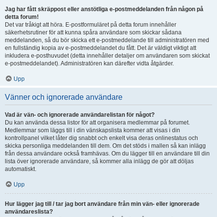
Jag har fått skräppost eller anstötliga e-postmeddelanden från någon på
detta forum!
Det var tråkigt att höra. E-postformuläret på detta forum innehåller
säkerhetsrutiner för att kunna spåra användare som skickar sådana
meddelanden, så du bör skicka ett e-postmeddelande till administratören med
en fullständig kopia av e-postmeddelandet du fått. Det är väldigt viktigt att
inkludera e-posthuvudet (detta innehåller detaljer om användaren som skickat
e-postmeddelandet). Administratören kan därefter vidta åtgärder.
Upp
Vänner och ignorerade användare
Vad är vän- och ignorerade användarelistan för något?
Du kan använda dessa listor för att organisera medlemmar på forumet.
Medlemmar som läggs till i din vänskapslista kommer att visas i din
kontrollpanel vilket låter dig snabbt och enkelt visa deras onlinestatus och
skicka personliga meddelanden till dem. Om det stöds i mallen så kan inlägg
från dessa användare också framhävas. Om du lägger till en användare till din
lista över ignorerade användare, så kommer alla inlägg de gör att döljas
automatiskt.
Upp
Hur lägger jag till / tar jag bort användare från min vän- eller ignorerade
användareslista?