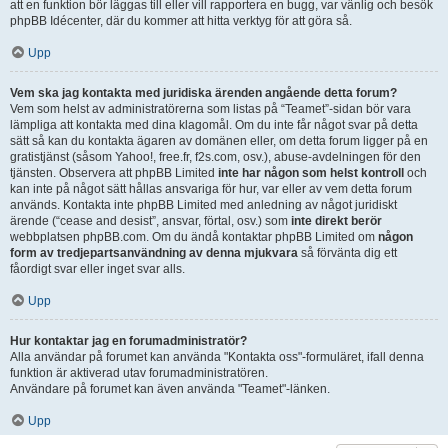
att en funktion bör läggas till eller vill rapportera en bugg, var vänlig och besök
phpBB Idécenter, där du kommer att hitta verktyg för att göra så.
Upp
Vem ska jag kontakta med juridiska ärenden angående detta forum?
Vem som helst av administratörerna som listas på “Teamet”-sidan bör vara
lämpliga att kontakta med dina klagomål. Om du inte får något svar på detta
sätt så kan du kontakta ägaren av domänen eller, om detta forum ligger på en
gratistjänst (såsom Yahoo!, free.fr, f2s.com, osv.), abuse-avdelningen för den
tjänsten. Observera att phpBB Limited
inte har någon som helst kontroll
och
kan inte på något sätt hållas ansvariga för hur, var eller av vem detta forum
används. Kontakta inte phpBB Limited med anledning av något juridiskt
ärende (“cease and desist”, ansvar, förtal, osv.) som
inte direkt berör
webbplatsen phpBB.com. Om du ändå kontaktar phpBB Limited om
någon
form av tredjepartsanvändning av denna mjukvara
så förvänta dig ett
fåordigt svar eller inget svar alls.
Upp
Hur kontaktar jag en forumadministratör?
Alla användar på forumet kan använda "Kontakta oss"-formuläret, ifall denna
funktion är aktiverad utav forumadministratören.
Användare på forumet kan även använda "Teamet"-länken.
Upp