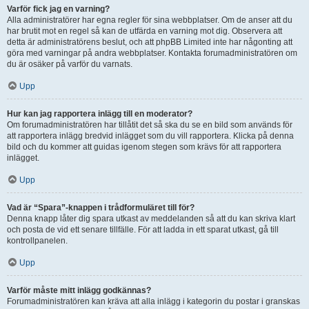
Varför fick jag en varning?
Alla administratörer har egna regler för sina webbplatser. Om de anser att du
har brutit mot en regel så kan de utfärda en varning mot dig. Observera att
detta är administratörens beslut, och att phpBB Limited inte har någonting att
göra med varningar på andra webbplatser. Kontakta forumadministratören om
du är osäker på varför du varnats.
Upp
Hur kan jag rapportera inlägg till en moderator?
Om forumadministratören har tillåtit det så ska du se en bild som används för
att rapportera inlägg bredvid inlägget som du vill rapportera. Klicka på denna
bild och du kommer att guidas igenom stegen som krävs för att rapportera
inlägget.
Upp
Vad är “Spara”-knappen i trådformuläret till för?
Denna knapp låter dig spara utkast av meddelanden så att du kan skriva klart
och posta de vid ett senare tillfälle. För att ladda in ett sparat utkast, gå till
kontrollpanelen.
Upp
Varför måste mitt inlägg godkännas?
Forumadministratören kan kräva att alla inlägg i kategorin du postar i granskas