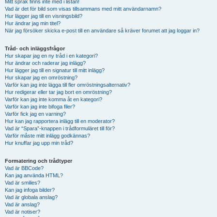
Mitt språk finns inte med i listan!
Vad är det för bild som visas tillsammans med mitt användarnamn?
Hur lägger jag till en visningsbild?
Hur ändrar jag min titel?
När jag försöker skicka e-post till en användare så kräver forumet att jag loggar in?
Tråd- och inläggsfrågor
Hur skapar jag en ny tråd i en kategori?
Hur ändrar och raderar jag inlägg?
Hur lägger jag till en signatur till mitt inlägg?
Hur skapar jag en omröstning?
Varför kan jag inte lägga till fler omröstningsalternativ?
Hur redigerar eller tar jag bort en omröstning?
Varför kan jag inte komma åt en kategori?
Varför kan jag inte bifoga filer?
Varför fick jag en varning?
Hur kan jag rapportera inlägg till en moderator?
Vad är “Spara”-knappen i trådformuläret till för?
Varför måste mitt inlägg godkännas?
Hur knuffar jag upp min tråd?
Formatering och trådtyper
Vad är BBCode?
Kan jag använda HTML?
Vad är smilies?
Kan jag infoga bilder?
Vad är globala anslag?
Vad är anslag?
Vad är notiser?