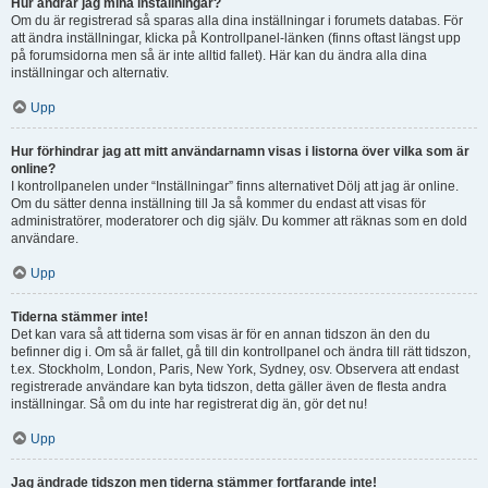
Hur ändrar jag mina inställningar?
Om du är registrerad så sparas alla dina inställningar i forumets databas. För
att ändra inställningar, klicka på Kontrollpanel-länken (finns oftast längst upp
på forumsidorna men så är inte alltid fallet). Här kan du ändra alla dina
inställningar och alternativ.
Upp
Hur förhindrar jag att mitt användarnamn visas i listorna över vilka som är
online?
I kontrollpanelen under “Inställningar” finns alternativet Dölj att jag är online.
Om du sätter denna inställning till Ja så kommer du endast att visas för
administratörer, moderatorer och dig själv. Du kommer att räknas som en dold
användare.
Upp
Tiderna stämmer inte!
Det kan vara så att tiderna som visas är för en annan tidszon än den du
befinner dig i. Om så är fallet, gå till din kontrollpanel och ändra till rätt tidszon,
t.ex. Stockholm, London, Paris, New York, Sydney, osv. Observera att endast
registrerade användare kan byta tidszon, detta gäller även de flesta andra
inställningar. Så om du inte har registrerat dig än, gör det nu!
Upp
Jag ändrade tidszon men tiderna stämmer fortfarande inte!