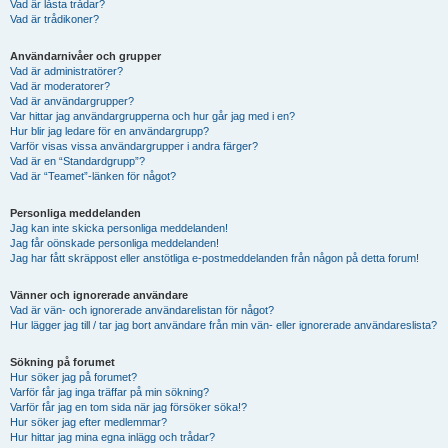
Vad är låsta trådar?
Vad är trådikoner?
Användarnivåer och grupper
Vad är administratörer?
Vad är moderatorer?
Vad är användargrupper?
Var hittar jag användargrupperna och hur går jag med i en?
Hur blir jag ledare för en användargrupp?
Varför visas vissa användargrupper i andra färger?
Vad är en “Standardgrupp”?
Vad är “Teamet”-länken för något?
Personliga meddelanden
Jag kan inte skicka personliga meddelanden!
Jag får oönskade personliga meddelanden!
Jag har fått skräppost eller anstötliga e-postmeddelanden från någon på detta forum!
Vänner och ignorerade användare
Vad är vän- och ignorerade användarelistan för något?
Hur lägger jag till / tar jag bort användare från min vän- eller ignorerade användareslista?
Sökning på forumet
Hur söker jag på forumet?
Varför får jag inga träffar på min sökning?
Varför får jag en tom sida när jag försöker söka!?
Hur söker jag efter medlemmar?
Hur hittar jag mina egna inlägg och trådar?