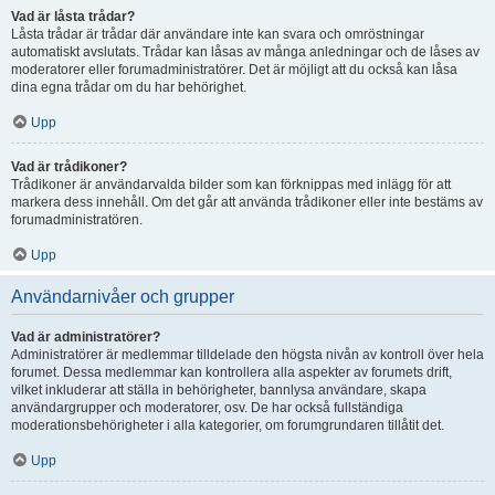
Vad är låsta trådar?
Låsta trådar är trådar där användare inte kan svara och omröstningar
automatiskt avslutats. Trådar kan låsas av många anledningar och de låses av
moderatorer eller forumadministratörer. Det är möjligt att du också kan låsa
dina egna trådar om du har behörighet.
Upp
Vad är trådikoner?
Trådikoner är användarvalda bilder som kan förknippas med inlägg för att
markera dess innehåll. Om det går att använda trådikoner eller inte bestäms av
forumadministratören.
Upp
Användarnivåer och grupper
Vad är administratörer?
Administratörer är medlemmar tilldelade den högsta nivån av kontroll över hela
forumet. Dessa medlemmar kan kontrollera alla aspekter av forumets drift,
vilket inkluderar att ställa in behörigheter, bannlysa användare, skapa
användargrupper och moderatorer, osv. De har också fullständiga
moderationsbehörigheter i alla kategorier, om forumgrundaren tillåtit det.
Upp