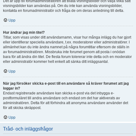
Det är upp till forumadministratören att tillåta visningsbilder och välja vilka sätt
visningsbilder kan användas på. Om du inte kan använda visningsbilder,
kontakta en forumadministratör och fråga de om deras anledning till detta.
Upp
Hur ändrar jag min titel?
Titlar, som visas under ditt användarnamn, visar hur många inlägg du har gjort
eller identifierar speciella användare, t.ex. moderatorer eller administratörer. I
allmänhet kan du inte ändra namnet på några forumtitlar eftersom de ställs in
av forumadministratören. Missbruka inte forumet genom att posta i onödan
bara för att ändra din titel. De flesta forum tolererar inte detta och en moderator
eller administratör kommer helt enkelt att sänka ditt inläggsantal.
Upp
När jag försöker skicka e-post till en användare så kräver forumet att jag
loggar in?
Endast registrerade användare kan skicka e-post via det inbygga e-
postformuläret till andra användare och endast om det har aktiverats av
administratören. Detta för att förhindra att anonyma användare använder det
för att skicka skräppost.
Upp
Tråd- och inläggsfrågor