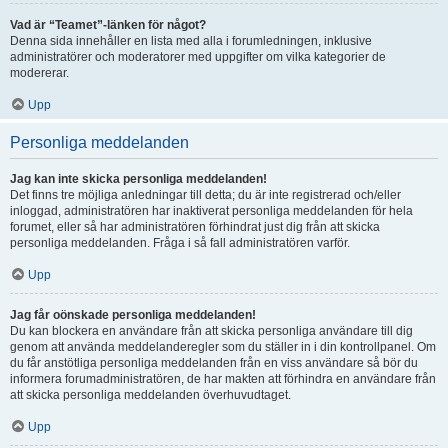
Vad är “Teamet”-länken för något?
Denna sida innehåller en lista med alla i forumledningen, inklusive
administratörer och moderatorer med uppgifter om vilka kategorier de
modererar.
Upp
Personliga meddelanden
Jag kan inte skicka personliga meddelanden!
Det finns tre möjliga anledningar till detta; du är inte registrerad och/eller
inloggad, administratören har inaktiverat personliga meddelanden för hela
forumet, eller så har administratören förhindrat just dig från att skicka
personliga meddelanden. Fråga i så fall administratören varför.
Upp
Jag får oönskade personliga meddelanden!
Du kan blockera en användare från att skicka personliga användare till dig
genom att använda meddelanderegler som du ställer in i din kontrollpanel. Om
du får anstötliga personliga meddelanden från en viss användare så bör du
informera forumadministratören, de har makten att förhindra en användare från
att skicka personliga meddelanden överhuvudtaget.
Upp