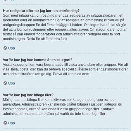
Hur redigerar eller tar jag bort en omröstning?
Som med inlägg kan omröstningar endast redigeras av inläggsskaparen, en
moderator eller en administratör. För att redigera en omröstning klickar du på
redigeringsknappen för det första inlägget i tråden. Om ingen har röstat så går
det att ta bort omröstningen eller redigera alternativen. Om någon däremot har
röstat så kan endast moderatorer och administratörer redigera eller ta bort
omröstningen. Detta för att förhindra fusk.
Upp
Varför kan jag inte komma åt en kategori?
Vissa kategorier kan vara begränsade till vissa användare eller grupper. För att
visa, läsa, posta, osv. kan du behöva speciell tillåtelse som endast moderatorer
och administratörer kan ge dig. Pröva att kontakta dem.
Upp
Varför kan jag inte bifoga filer?
Möjligheten att bifoga filer kan aktiveras per kategori, per grupp och per
användare. Administratören kanske inte tillåter bilagor i just den kategori du
försöker posta i, eller så kan endast vissa grupper bifoga filer. Kontakta
administratören om du är osäker på varför du inte kan bifoga filer.
Upp