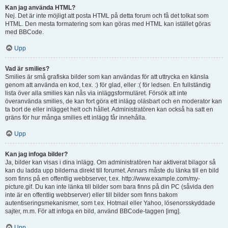
Kan jag använda HTML?
Nej. Det är inte möjligt att posta HTML på detta forum och få det tolkat som
HTML. Den mesta formatering som kan göras med HTML kan istället göras
med BBCode.
Upp
Vad är smilies?
Smilies är små grafiska bilder som kan användas för att uttrycka en känsla
genom att använda en kod, t.ex. :) för glad, eller :( för ledsen. En fullständig
lista över alla smilies kan nås via inläggsformuläret. Försök att inte
överanvända smilies, de kan fort göra ett inlägg oläsbart och en moderator kan
ta bort de eller inlägget helt och hållet. Administratören kan också ha satt en
gräns för hur många smilies ett inlägg får innehålla.
Upp
Kan jag infoga bilder?
Ja, bilder kan visas i dina inlägg. Om administratören har aktiverat bilagor så
kan du ladda upp bilderna direkt till forumet. Annars måste du länka till en bild
som finns på en offentlig webbserver, t.ex. http://www.example.com/my-
picture.gif. Du kan inte länka till bilder som bara finns på din PC (såvida den
inte är en offentlig webbserver) eller till bilder som finns bakom
autentiseringsmekanismer, som t.ex. Hotmail eller Yahoo, lösenorsskyddade
sajter, m.m. För att infoga en bild, använd BBCode-taggen [img].
Upp