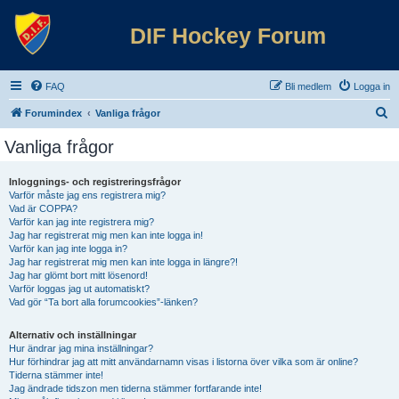
DIF Hockey Forum
FAQ
Bli medlem
Logga in
S
Forumindex
Vanliga frågor
ö
Vanliga frågor
k
Inloggnings- och registreringsfrågor
Varför måste jag ens registrera mig?
Vad är COPPA?
Varför kan jag inte registrera mig?
Jag har registrerat mig men kan inte logga in!
Varför kan jag inte logga in?
Jag har registrerat mig men kan inte logga in längre?!
Jag har glömt bort mitt lösenord!
Varför loggas jag ut automatiskt?
Vad gör “Ta bort alla forumcookies”-länken?
Alternativ och inställningar
Hur ändrar jag mina inställningar?
Hur förhindrar jag att mitt användarnamn visas i listorna över vilka som är online?
Tiderna stämmer inte!
Jag ändrade tidszon men tiderna stämmer fortfarande inte!