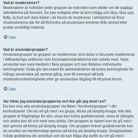
Vad är moderatorer?
Moderatorer är individer (eller grupper av individer) som sköter om de dagliga
aktiviteterna på forumet. De kan redigera eller ta bort inlägg och låsa, låsa upp,
flytta, ta bort och dela trådar i de forum de modererar. I allmänhet så finns
moderatorerna där för att förhindra att användare kommer ifrån ämnet eller
postar anstötligt material.
Upp
Vad är användargrupper?
Användargrupper är grupper av medlemmar som delar in forumets medlemmar
i lätthanterliga sektioner som forumadministratörerna kan arbeta med. Varje
användar kan vara medlem i flera grupper och kan tilldelas individuella
behörigheter. Detta gör det enkelt för administratörer att ändra behörigheter för
många användare på samma gång, som till exempel att byta
moderationsbehörigheter eller ge användare tillgång till ett privat forum.
Upp
Var hittar jag användargrupperna och hur går jag med i en?
Du kan visa alla användargrupper via fliken “Användargrupper” i din
kontrollpanel. Om du vill gå med i en grupp, klicka på lämplig knapp. Inte alla
grupper är tillgängliga för alla, vissa kan kräva godkännande, vissa är stängda
och andra kan till och med vara dolda. Om gruppen är öppen kan du gå med i
den genom att klicka på lämplig knapp. Om gruppen kräver godkännande kan
du ansöka om medlemskap genom att klicka på lämplig knapp. Gruppledaren
måste godkänna din ansökan och de kan fråga dig varför du vill gå med i