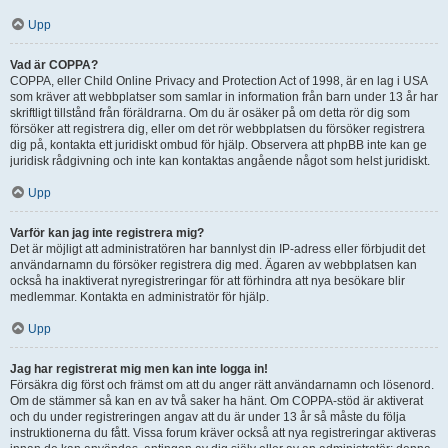
Upp
Vad är COPPA?
COPPA, eller Child Online Privacy and Protection Act of 1998, är en lag i USA
som kräver att webbplatser som samlar in information från barn under 13 år har
skriftligt tillstånd från föräldrarna. Om du är osäker på om detta rör dig som
försöker att registrera dig, eller om det rör webbplatsen du försöker registrera
dig på, kontakta ett juridiskt ombud för hjälp. Observera att phpBB inte kan ge
juridisk rådgivning och inte kan kontaktas angående något som helst juridiskt.
Upp
Varför kan jag inte registrera mig?
Det är möjligt att administratören har bannlyst din IP-adress eller förbjudit det
användarnamn du försöker registrera dig med. Ägaren av webbplatsen kan
också ha inaktiverat nyregistreringar för att förhindra att nya besökare blir
medlemmar. Kontakta en administratör för hjälp.
Upp
Jag har registrerat mig men kan inte logga in!
Försäkra dig först och främst om att du anger rätt användarnamn och lösenord.
Om de stämmer så kan en av två saker ha hänt. Om COPPA-stöd är aktiverat
och du under registreringen angav att du är under 13 år så måste du följa
instruktionerna du fått. Vissa forum kräver också att nya registreringar aktiveras