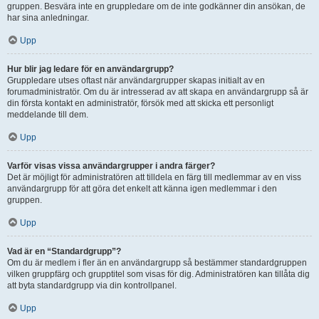
gruppen. Besvära inte en gruppledare om de inte godkänner din ansökan, de
har sina anledningar.
Upp
Hur blir jag ledare för en användargrupp?
Gruppledare utses oftast när användargrupper skapas initialt av en
forumadministratör. Om du är intresserad av att skapa en användargrupp så är
din första kontakt en administratör, försök med att skicka ett personligt
meddelande till dem.
Upp
Varför visas vissa användargrupper i andra färger?
Det är möjligt för administratören att tilldela en färg till medlemmar av en viss
användargrupp för att göra det enkelt att känna igen medlemmar i den
gruppen.
Upp
Vad är en “Standardgrupp”?
Om du är medlem i fler än en användargrupp så bestämmer standardgruppen
vilken gruppfärg och grupptitel som visas för dig. Administratören kan tillåta dig
att byta standardgrupp via din kontrollpanel.
Upp