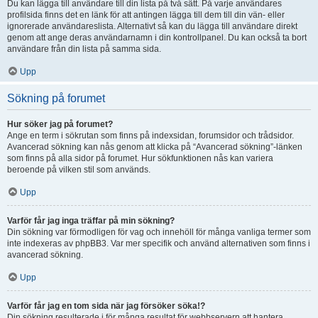
Du kan lägga till användare till din lista på två sätt. På varje användares
profilsida finns det en länk för att antingen lägga till dem till din vän- eller
ignorerade användareslista. Alternativt så kan du lägga till användare direkt
genom att ange deras användarnamn i din kontrollpanel. Du kan också ta bort
användare från din lista på samma sida.
Upp
Sökning på forumet
Hur söker jag på forumet?
Ange en term i sökrutan som finns på indexsidan, forumsidor och trådsidor.
Avancerad sökning kan nås genom att klicka på “Avancerad sökning”-länken
som finns på alla sidor på forumet. Hur sökfunktionen nås kan variera
beroende på vilken stil som används.
Upp
Varför får jag inga träffar på min sökning?
Din sökning var förmodligen för vag och innehöll för många vanliga termer som
inte indexeras av phpBB3. Var mer specifik och använd alternativen som finns i
avancerad sökning.
Upp
Varför får jag en tom sida när jag försöker söka!?
Din sökning resulterade i för många resultat för webbservern att hantera.