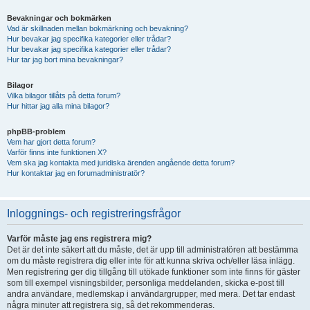
Bevakningar och bokmärken
Vad är skillnaden mellan bokmärkning och bevakning?
Hur bevakar jag specifika kategorier eller trådar?
Hur bevakar jag specifika kategorier eller trådar?
Hur tar jag bort mina bevakningar?
Bilagor
Vilka bilagor tillåts på detta forum?
Hur hittar jag alla mina bilagor?
phpBB-problem
Vem har gjort detta forum?
Varför finns inte funktionen X?
Vem ska jag kontakta med juridiska ärenden angående detta forum?
Hur kontaktar jag en forumadministratör?
Inloggnings- och registreringsfrågor
Varför måste jag ens registrera mig?
Det är det inte säkert att du måste, det är upp till administratören att bestämma
om du måste registrera dig eller inte för att kunna skriva och/eller läsa inlägg.
Men registrering ger dig tillgång till utökade funktioner som inte finns för gäster
som till exempel visningsbilder, personliga meddelanden, skicka e-post till
andra användare, medlemskap i användargrupper, med mera. Det tar endast
några minuter att registrera sig, så det rekommenderas.