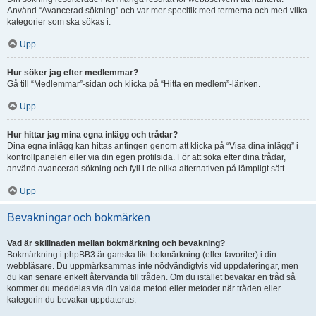
Använd “Avancerad sökning” och var mer specifik med termerna och med vilka
kategorier som ska sökas i.
Upp
Hur söker jag efter medlemmar?
Gå till “Medlemmar”-sidan och klicka på “Hitta en medlem”-länken.
Upp
Hur hittar jag mina egna inlägg och trådar?
Dina egna inlägg kan hittas antingen genom att klicka på “Visa dina inlägg” i
kontrollpanelen eller via din egen profilsida. För att söka efter dina trådar,
använd avancerad sökning och fyll i de olika alternativen på lämpligt sätt.
Upp
Bevakningar och bokmärken
Vad är skillnaden mellan bokmärkning och bevakning?
Bokmärkning i phpBB3 är ganska likt bokmärkning (eller favoriter) i din
webbläsare. Du uppmärksammas inte nödvändigtvis vid uppdateringar, men
du kan senare enkelt återvända till tråden. Om du istället bevakar en tråd så
kommer du meddelas via din valda metod eller metoder när tråden eller
kategorin du bevakar uppdateras.