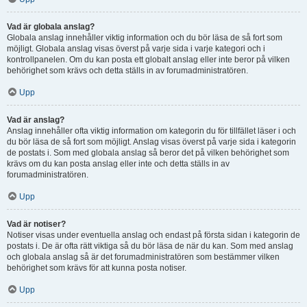
Vad är globala anslag?
Globala anslag innehåller viktig information och du bör läsa de så fort som
möjligt. Globala anslag visas överst på varje sida i varje kategori och i
kontrollpanelen. Om du kan posta ett globalt anslag eller inte beror på vilken
behörighet som krävs och detta ställs in av forumadministratören.
Upp
Vad är anslag?
Anslag innehåller ofta viktig information om kategorin du för tillfället läser i och
du bör läsa de så fort som möjligt. Anslag visas överst på varje sida i kategorin
de postats i. Som med globala anslag så beror det på vilken behörighet som
krävs om du kan posta anslag eller inte och detta ställs in av
forumadministratören.
Upp
Vad är notiser?
Notiser visas under eventuella anslag och endast på första sidan i kategorin de
postats i. De är ofta rätt viktiga så du bör läsa de när du kan. Som med anslag
och globala anslag så är det forumadministratören som bestämmer vilken
behörighet som krävs för att kunna posta notiser.
Upp