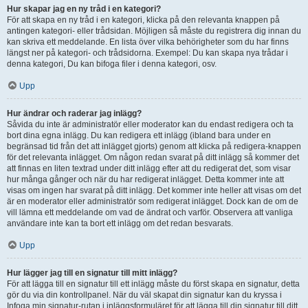
Hur skapar jag en ny tråd i en kategori?
För att skapa en ny tråd i en kategori, klicka på den relevanta knappen på
antingen kategori- eller trådsidan. Möjligen så måste du registrera dig innan du
kan skriva ett meddelande. En lista över vilka behörigheter som du har finns
längst ner på kategori- och trådsidorna. Exempel: Du kan skapa nya trådar i
denna kategori, Du kan bifoga filer i denna kategori, osv.
Upp
Hur ändrar och raderar jag inlägg?
Såvida du inte är administratör eller moderator kan du endast redigera och ta
bort dina egna inlägg. Du kan redigera ett inlägg (ibland bara under en
begränsad tid från det att inlägget gjorts) genom att klicka på redigera-knappen
för det relevanta inlägget. Om någon redan svarat på ditt inlägg så kommer det
att finnas en liten textrad under ditt inlägg efter att du redigerat det, som visar
hur många gånger och när du har redigerat inlägget. Detta kommer inte att
visas om ingen har svarat på ditt inlägg. Det kommer inte heller att visas om det
är en moderator eller administratör som redigerat inlägget. Dock kan de om de
vill lämna ett meddelande om vad de ändrat och varför. Observera att vanliga
användare inte kan ta bort ett inlägg om det redan besvarats.
Upp
Hur lägger jag till en signatur till mitt inlägg?
För att lägga till en signatur till ett inlägg måste du först skapa en signatur, detta
gör du via din kontrollpanel. När du väl skapat din signatur kan du kryssa i
Infoga min signatur-rutan i inläggsformuläret för att lägga till din signatur till ditt