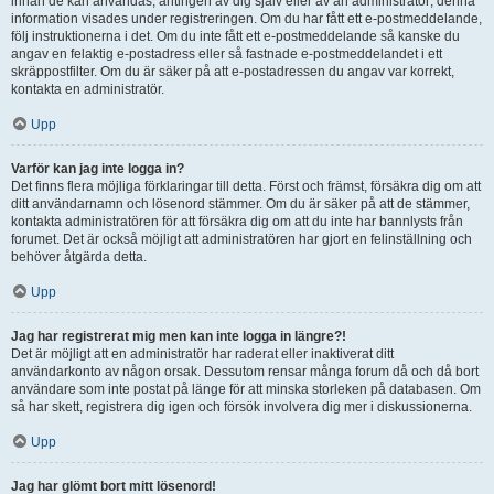
innan de kan användas, antingen av dig själv eller av an administratör; denna
information visades under registreringen. Om du har fått ett e-postmeddelande,
följ instruktionerna i det. Om du inte fått ett e-postmeddelande så kanske du
angav en felaktig e-postadress eller så fastnade e-postmeddelandet i ett
skräppostfilter. Om du är säker på att e-postadressen du angav var korrekt,
kontakta en administratör.
Upp
Varför kan jag inte logga in?
Det finns flera möjliga förklaringar till detta. Först och främst, försäkra dig om att
ditt användarnamn och lösenord stämmer. Om du är säker på att de stämmer,
kontakta administratören för att försäkra dig om att du inte har bannlysts från
forumet. Det är också möjligt att administratören har gjort en felinställning och
behöver åtgärda detta.
Upp
Jag har registrerat mig men kan inte logga in längre?!
Det är möjligt att en administratör har raderat eller inaktiverat ditt
användarkonto av någon orsak. Dessutom rensar många forum då och då bort
användare som inte postat på länge för att minska storleken på databasen. Om
så har skett, registrera dig igen och försök involvera dig mer i diskussionerna.
Upp
Jag har glömt bort mitt lösenord!