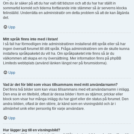
Om du är säker på att du har valt rätt tidszon och att du har har ställt in
sommartid korrekt och tiderna fortfarande inte stämmer så är serverns klocka
felinställd. Underrätta en administratör om detta problem så att de kan åtgärda
det.
Upp
Mitt språk finns inte med i listan!
I så fall har förmodligen inte administratören installerat ditt språk eller så har
ingen översatt forumet till ditt språk. Fråga administratören om de skulle kunna
installera språkpaketet du vill ha. Om språkpaketet inte finns så är du
välkommen att skapa en ny översättning. Mer information finns på phpBB
Limiteds webbplats (använd länken längst ner på forumsidorna).
Upp
Vad är det för bild som visas tillsammans med mitt användarnamn?
Det finns två bilder som kan visas tillsammans med ett användarnamn i inlägg.
Den ena är en titelbild, oftast är dessa bilder i form av stjärnor, prickar eller
block som visar hur många inlägg du har gjort eller din status på forumet. Den
andra bilden, oftast är den större, är känd som en visningsbild och är i
allmänhet unik eller personlig för varje användare.
Upp
Hur lägger jag till en visningsbild?