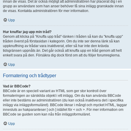
innan de visas. Det är också möjligt att administratören har placerat dig i en
grupp av användare som han anser behöver få sina inlägg granskade innan
de visas. Kontakta administratören för mer information.
Upp
Hur knuffar jag upp min tråd?
Genom att klicka på “Knuffa upp tråd”-länken i tråden så kan du "knuffa upp"
tråden överst på förstasidan i kategorin. Om du inte ser denna länk så kan
uppknuffning av trådar vara inaktiverat, eller så har inte den krävda
tidsgränsen uppnåts än. Det går också att knuffa upp en tråd genom att helt
enkelt svara på den. Försäkra dig dock först om att du följer forumreglerna.
Upp
Formatering och trådtyper
Vad är BBCode?
BBCode är en speciell variant av HTML som ger stor kontroll över
formateringen av särskilda objekt i ett inlägg. Om du kan använda BBCode
eller inte bestäms av administratören (du kan också inaktivera det i specifika
inlägg via inläggsformuläret). BBCode liknar i mångt och mycket HTML, taggar
innesluts av hakparanteser [ och ] istället för < och >. För mer information om
BBCode se guiden som kan nås från inläggsformuläret.
Upp