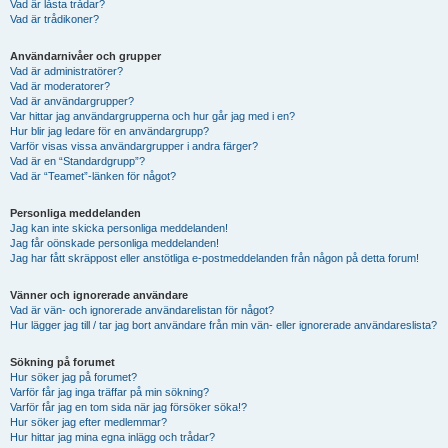
Vad är låsta trådar?
Vad är trådikoner?
Användarnivåer och grupper
Vad är administratörer?
Vad är moderatorer?
Vad är användargrupper?
Var hittar jag användargrupperna och hur går jag med i en?
Hur blir jag ledare för en användargrupp?
Varför visas vissa användargrupper i andra färger?
Vad är en “Standardgrupp”?
Vad är “Teamet”-länken för något?
Personliga meddelanden
Jag kan inte skicka personliga meddelanden!
Jag får oönskade personliga meddelanden!
Jag har fått skräppost eller anstötliga e-postmeddelanden från någon på detta forum!
Vänner och ignorerade användare
Vad är vän- och ignorerade användarelistan för något?
Hur lägger jag till / tar jag bort användare från min vän- eller ignorerade användareslista?
Sökning på forumet
Hur söker jag på forumet?
Varför får jag inga träffar på min sökning?
Varför får jag en tom sida när jag försöker söka!?
Hur söker jag efter medlemmar?
Hur hittar jag mina egna inlägg och trådar?