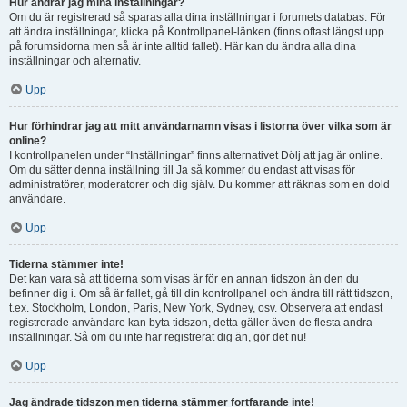
Hur ändrar jag mina inställningar?
Om du är registrerad så sparas alla dina inställningar i forumets databas. För
att ändra inställningar, klicka på Kontrollpanel-länken (finns oftast längst upp
på forumsidorna men så är inte alltid fallet). Här kan du ändra alla dina
inställningar och alternativ.
Upp
Hur förhindrar jag att mitt användarnamn visas i listorna över vilka som är
online?
I kontrollpanelen under “Inställningar” finns alternativet Dölj att jag är online.
Om du sätter denna inställning till Ja så kommer du endast att visas för
administratörer, moderatorer och dig själv. Du kommer att räknas som en dold
användare.
Upp
Tiderna stämmer inte!
Det kan vara så att tiderna som visas är för en annan tidszon än den du
befinner dig i. Om så är fallet, gå till din kontrollpanel och ändra till rätt tidszon,
t.ex. Stockholm, London, Paris, New York, Sydney, osv. Observera att endast
registrerade användare kan byta tidszon, detta gäller även de flesta andra
inställningar. Så om du inte har registrerat dig än, gör det nu!
Upp
Jag ändrade tidszon men tiderna stämmer fortfarande inte!