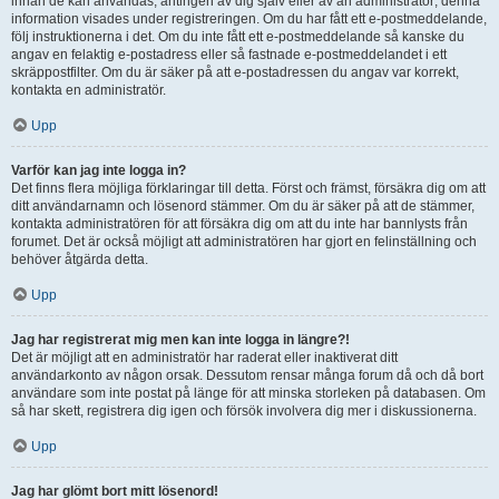
innan de kan användas, antingen av dig själv eller av an administratör; denna
information visades under registreringen. Om du har fått ett e-postmeddelande,
följ instruktionerna i det. Om du inte fått ett e-postmeddelande så kanske du
angav en felaktig e-postadress eller så fastnade e-postmeddelandet i ett
skräppostfilter. Om du är säker på att e-postadressen du angav var korrekt,
kontakta en administratör.
Upp
Varför kan jag inte logga in?
Det finns flera möjliga förklaringar till detta. Först och främst, försäkra dig om att
ditt användarnamn och lösenord stämmer. Om du är säker på att de stämmer,
kontakta administratören för att försäkra dig om att du inte har bannlysts från
forumet. Det är också möjligt att administratören har gjort en felinställning och
behöver åtgärda detta.
Upp
Jag har registrerat mig men kan inte logga in längre?!
Det är möjligt att en administratör har raderat eller inaktiverat ditt
användarkonto av någon orsak. Dessutom rensar många forum då och då bort
användare som inte postat på länge för att minska storleken på databasen. Om
så har skett, registrera dig igen och försök involvera dig mer i diskussionerna.
Upp
Jag har glömt bort mitt lösenord!