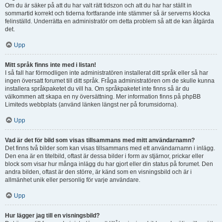
Om du är säker på att du har valt rätt tidszon och att du har har ställt in
sommartid korrekt och tiderna fortfarande inte stämmer så är serverns klocka
felinställd. Underrätta en administratör om detta problem så att de kan åtgärda
det.
Upp
Mitt språk finns inte med i listan!
I så fall har förmodligen inte administratören installerat ditt språk eller så har
ingen översatt forumet till ditt språk. Fråga administratören om de skulle kunna
installera språkpaketet du vill ha. Om språkpaketet inte finns så är du
välkommen att skapa en ny översättning. Mer information finns på phpBB
Limiteds webbplats (använd länken längst ner på forumsidorna).
Upp
Vad är det för bild som visas tillsammans med mitt användarnamn?
Det finns två bilder som kan visas tillsammans med ett användarnamn i inlägg.
Den ena är en titelbild, oftast är dessa bilder i form av stjärnor, prickar eller
block som visar hur många inlägg du har gjort eller din status på forumet. Den
andra bilden, oftast är den större, är känd som en visningsbild och är i
allmänhet unik eller personlig för varje användare.
Upp
Hur lägger jag till en visningsbild?