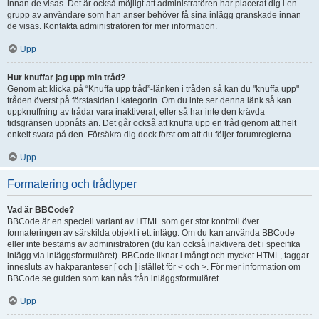
innan de visas. Det är också möjligt att administratören har placerat dig i en
grupp av användare som han anser behöver få sina inlägg granskade innan
de visas. Kontakta administratören för mer information.
Upp
Hur knuffar jag upp min tråd?
Genom att klicka på “Knuffa upp tråd”-länken i tråden så kan du "knuffa upp"
tråden överst på förstasidan i kategorin. Om du inte ser denna länk så kan
uppknuffning av trådar vara inaktiverat, eller så har inte den krävda
tidsgränsen uppnåts än. Det går också att knuffa upp en tråd genom att helt
enkelt svara på den. Försäkra dig dock först om att du följer forumreglerna.
Upp
Formatering och trådtyper
Vad är BBCode?
BBCode är en speciell variant av HTML som ger stor kontroll över
formateringen av särskilda objekt i ett inlägg. Om du kan använda BBCode
eller inte bestäms av administratören (du kan också inaktivera det i specifika
inlägg via inläggsformuläret). BBCode liknar i mångt och mycket HTML, taggar
innesluts av hakparanteser [ och ] istället för < och >. För mer information om
BBCode se guiden som kan nås från inläggsformuläret.
Upp