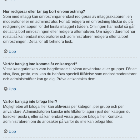
Hur redigerar eller tar jag bort en omröstning?
Som med inlägg kan omröstningar endast redigeras av inläggsskaparen, en
moderator eller en administratör. För att redigera en omröstning klickar du på
redigeringsknappen för det första inlägget i tråden. Om ingen har röstat så går
det att ta bort omröstningen eller redigera alternativen. Om någon däremot har
röstat så kan endast moderatorer och administratörer redigera eller ta bort
omröstningen. Detta för att förhindra fusk.
Upp
Varför kan jag inte komma åt en kategori?
Vissa kategorier kan vara begränsade till vissa användare eller grupper. För att
visa, läsa, posta, osv. kan du behöva speciell tillåtelse som endast moderatorer
och administratörer kan ge dig. Pröva att kontakta dem.
Upp
Varför kan jag inte bifoga filer?
Möjligheten att bifoga filer kan aktiveras per kategori, per grupp och per
användare. Administratören kanske inte tillåter bilagor i just den kategori du
försöker posta i, eller så kan endast vissa grupper bifoga filer. Kontakta
administratören om du är osäker på varför du inte kan bifoga filer.
Upp