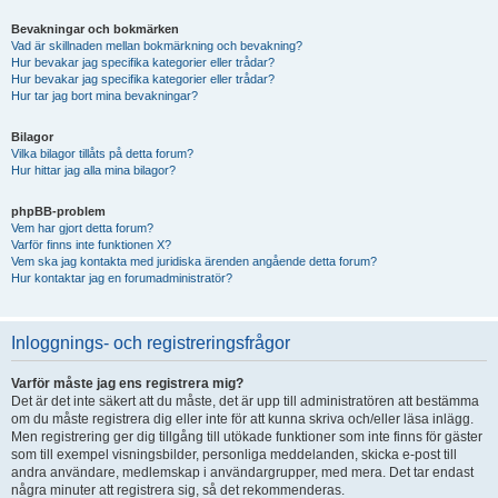
Bevakningar och bokmärken
Vad är skillnaden mellan bokmärkning och bevakning?
Hur bevakar jag specifika kategorier eller trådar?
Hur bevakar jag specifika kategorier eller trådar?
Hur tar jag bort mina bevakningar?
Bilagor
Vilka bilagor tillåts på detta forum?
Hur hittar jag alla mina bilagor?
phpBB-problem
Vem har gjort detta forum?
Varför finns inte funktionen X?
Vem ska jag kontakta med juridiska ärenden angående detta forum?
Hur kontaktar jag en forumadministratör?
Inloggnings- och registreringsfrågor
Varför måste jag ens registrera mig?
Det är det inte säkert att du måste, det är upp till administratören att bestämma
om du måste registrera dig eller inte för att kunna skriva och/eller läsa inlägg.
Men registrering ger dig tillgång till utökade funktioner som inte finns för gäster
som till exempel visningsbilder, personliga meddelanden, skicka e-post till
andra användare, medlemskap i användargrupper, med mera. Det tar endast
några minuter att registrera sig, så det rekommenderas.