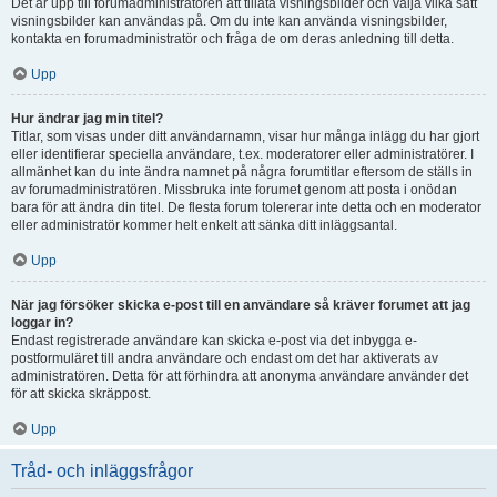
Det är upp till forumadministratören att tillåta visningsbilder och välja vilka sätt
visningsbilder kan användas på. Om du inte kan använda visningsbilder,
kontakta en forumadministratör och fråga de om deras anledning till detta.
Upp
Hur ändrar jag min titel?
Titlar, som visas under ditt användarnamn, visar hur många inlägg du har gjort
eller identifierar speciella användare, t.ex. moderatorer eller administratörer. I
allmänhet kan du inte ändra namnet på några forumtitlar eftersom de ställs in
av forumadministratören. Missbruka inte forumet genom att posta i onödan
bara för att ändra din titel. De flesta forum tolererar inte detta och en moderator
eller administratör kommer helt enkelt att sänka ditt inläggsantal.
Upp
När jag försöker skicka e-post till en användare så kräver forumet att jag
loggar in?
Endast registrerade användare kan skicka e-post via det inbygga e-
postformuläret till andra användare och endast om det har aktiverats av
administratören. Detta för att förhindra att anonyma användare använder det
för att skicka skräppost.
Upp
Tråd- och inläggsfrågor