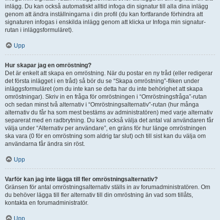
inlägg. Du kan också automatiskt alltid infoga din signatur till alla dina inlägg
genom att ändra inställningarna i din profil (du kan fortfarande förhindra att
signaturen infogas i enskilda inlägg genom att klicka ur Infoga min signatur-
rutan i inläggsformuläret).
Upp
Hur skapar jag en omröstning?
Det är enkelt att skapa en omröstning. När du postar en ny tråd (eller redigerar
det första inlägget i en tråd) så bör du se “Skapa omröstning”-fliken under
inläggsformuläret (om du inte kan se detta har du inte behörighet att skapa
omröstningar). Skriv in en fråga för omröstningen i “Omröstningsfråga”-rutan
och sedan minst två alternativ i “Omröstningsalternativ”-rutan (hur många
alternativ du får ha som mest bestäms av administratören) med varje alternativ
separerat med en radbrytning. Du kan också välja det antal val användaren får
välja under “Alternativ per användare”, en gräns för hur länge omröstningen
ska vara (0 för en omröstning som aldrig tar slut) och till sist kan du välja om
användarna får ändra sin röst.
Upp
Varför kan jag inte lägga till fler omröstningsalternativ?
Gränsen för antal omröstningsalternativ ställs in av forumadministratören. Om
du behöver lägga till fler alternativ till din omröstning än vad som tillåts,
kontakta en forumadministratör.
Upp