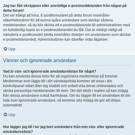
Jag har fått skräppost eller anstötliga e-postmeddelanden från någon på
detta forum!
Det var tråkigt att höra. E-postformuläret på detta forum innehåller
säkerhetsrutiner för att kunna spåra användare som skickar sådana
meddelanden, så du bör skicka ett e-postmeddelande till administratören med
en fullständig kopia av e-postmeddelandet du fått. Det är väldigt viktigt att
inkludera e-posthuvudet (detta innehåller detaljer om användaren som skickat
e-postmeddelandet). Administratören kan därefter vidta åtgärder.
Upp
Vänner och ignorerade användare
Vad är vän- och ignorerade användarelistan för något?
Du kan använda dessa listor för att organisera medlemmar på forumet.
Medlemmar som läggs till i din vänskapslista kommer att visas i din
kontrollpanel vilket låter dig snabbt och enkelt visa deras onlinestatus och
skicka personliga meddelanden till dem. Om det stöds i mallen så kan inlägg
från dessa användare också framhävas. Om du lägger till en användare till din
lista över ignorerade användare, så kommer alla inlägg de gör att döljas
automatiskt.
Upp
Hur lägger jag till / tar jag bort användare från min vän- eller ignorerade
användareslista?