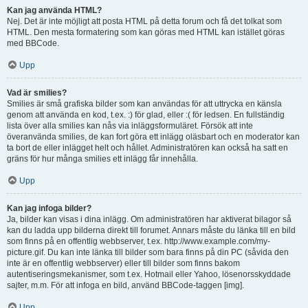
Kan jag använda HTML?
Nej. Det är inte möjligt att posta HTML på detta forum och få det tolkat som
HTML. Den mesta formatering som kan göras med HTML kan istället göras
med BBCode.
Upp
Vad är smilies?
Smilies är små grafiska bilder som kan användas för att uttrycka en känsla
genom att använda en kod, t.ex. :) för glad, eller :( för ledsen. En fullständig
lista över alla smilies kan nås via inläggsformuläret. Försök att inte
överanvända smilies, de kan fort göra ett inlägg oläsbart och en moderator kan
ta bort de eller inlägget helt och hållet. Administratören kan också ha satt en
gräns för hur många smilies ett inlägg får innehålla.
Upp
Kan jag infoga bilder?
Ja, bilder kan visas i dina inlägg. Om administratören har aktiverat bilagor så
kan du ladda upp bilderna direkt till forumet. Annars måste du länka till en bild
som finns på en offentlig webbserver, t.ex. http://www.example.com/my-
picture.gif. Du kan inte länka till bilder som bara finns på din PC (såvida den
inte är en offentlig webbserver) eller till bilder som finns bakom
autentiseringsmekanismer, som t.ex. Hotmail eller Yahoo, lösenorsskyddade
sajter, m.m. För att infoga en bild, använd BBCode-taggen [img].
Upp