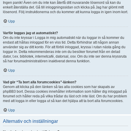
Ingen panik! Även om du inte kan återfå ditt nuvarande lösenord så kan du
enkelt återställa det. Gå till inloggningssidan och klicka på Jag har glömt mitt
lösenord. Följ instruktionerna och du kommer att kunna logga in igen inom kort.
Upp
Varför loggas jag ut automatiskt?
Om du inte kryssar i Logga in mig automatiskt när du loggar in så kommer du
endast att hållas inloggad för en viss tid. Detta förhindrar att någon annan
använder sig av ditt konto. För att förbli inloggad, kryssa i rutan nästa gång du
loggar in. Detta rekommenderas inte om du besöker forumet från en delad
dator, t.ex. bibliotek, internetcafé, datorsal, osv. Om du inte ser denna kryssruta
så har forumadministratören inaktiverat denna funktion.
Upp
Vad gör “Ta bort alla forumcookies”-länken?
Genom att klicka på den länken så tas alla cookies som har skapats av
phpBB3 bort. Dessa cookies innehåller information som håller dig inloggad på
forumet och håller reda på vilka trådar du läst och inte läst. Om du har problem
med att logga in eller logga ut så kan det hjälpa att ta bort alla forumcookies.
Upp
Alternativ och inställningar