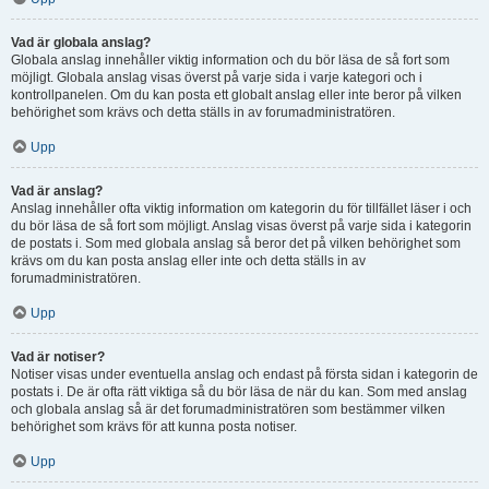
Vad är globala anslag?
Globala anslag innehåller viktig information och du bör läsa de så fort som
möjligt. Globala anslag visas överst på varje sida i varje kategori och i
kontrollpanelen. Om du kan posta ett globalt anslag eller inte beror på vilken
behörighet som krävs och detta ställs in av forumadministratören.
Upp
Vad är anslag?
Anslag innehåller ofta viktig information om kategorin du för tillfället läser i och
du bör läsa de så fort som möjligt. Anslag visas överst på varje sida i kategorin
de postats i. Som med globala anslag så beror det på vilken behörighet som
krävs om du kan posta anslag eller inte och detta ställs in av
forumadministratören.
Upp
Vad är notiser?
Notiser visas under eventuella anslag och endast på första sidan i kategorin de
postats i. De är ofta rätt viktiga så du bör läsa de när du kan. Som med anslag
och globala anslag så är det forumadministratören som bestämmer vilken
behörighet som krävs för att kunna posta notiser.
Upp