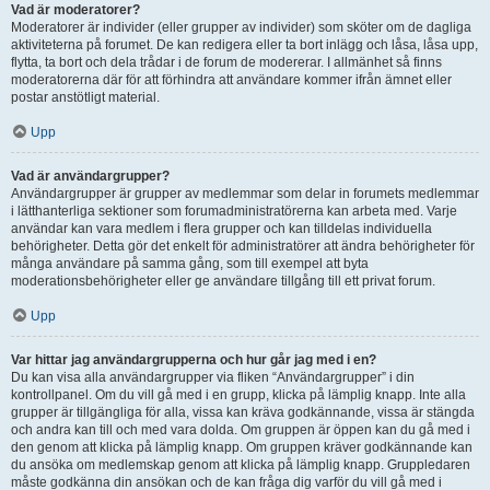
Vad är moderatorer?
Moderatorer är individer (eller grupper av individer) som sköter om de dagliga
aktiviteterna på forumet. De kan redigera eller ta bort inlägg och låsa, låsa upp,
flytta, ta bort och dela trådar i de forum de modererar. I allmänhet så finns
moderatorerna där för att förhindra att användare kommer ifrån ämnet eller
postar anstötligt material.
Upp
Vad är användargrupper?
Användargrupper är grupper av medlemmar som delar in forumets medlemmar
i lätthanterliga sektioner som forumadministratörerna kan arbeta med. Varje
användar kan vara medlem i flera grupper och kan tilldelas individuella
behörigheter. Detta gör det enkelt för administratörer att ändra behörigheter för
många användare på samma gång, som till exempel att byta
moderationsbehörigheter eller ge användare tillgång till ett privat forum.
Upp
Var hittar jag användargrupperna och hur går jag med i en?
Du kan visa alla användargrupper via fliken “Användargrupper” i din
kontrollpanel. Om du vill gå med i en grupp, klicka på lämplig knapp. Inte alla
grupper är tillgängliga för alla, vissa kan kräva godkännande, vissa är stängda
och andra kan till och med vara dolda. Om gruppen är öppen kan du gå med i
den genom att klicka på lämplig knapp. Om gruppen kräver godkännande kan
du ansöka om medlemskap genom att klicka på lämplig knapp. Gruppledaren
måste godkänna din ansökan och de kan fråga dig varför du vill gå med i