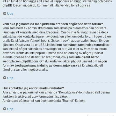
att en funktion bör läggas till eller vill rapportera en bugg, var vänlig och besök
phpBB Idécenter, där du kommer att hitta verktyg för att göra så.
Upp
Vem ska jag kontakta med juridiska ärenden angående detta forum?
Vem som helst av administratörerna som listas på “Teamet”-sidan bör vara
lämpliga att kontakta med dina klagomål. Om du inte får något svar på detta
sätt så kan du kontakta ägaren av domänen eller, om detta forum ligger på en
gratistjänst (såsom Yahoo!, free.fr, f2s.com, osv.), abuse-avdelningen för den
tjänsten. Observera att phpBB Limited
inte har någon som helst kontroll
och
kan inte på något sätt hållas ansvariga för hur, var eller av vem detta forum
används. Kontakta inte phpBB Limited med anledning av något juridiskt
ärende (“cease and desist”, ansvar, förtal, osv.) som
inte direkt berör
webbplatsen phpBB.com. Om du ändå kontaktar phpBB Limited om
någon
form av tredjepartsanvändning av denna mjukvara
så förvänta dig ett
fåordigt svar eller inget svar alls.
Upp
Hur kontaktar jag en forumadministratör?
Alla användar på forumet kan använda "Kontakta oss"-formuläret, ifall denna
funktion är aktiverad utav forumadministratören.
Användare på forumet kan även använda "Teamet"-länken.
Upp