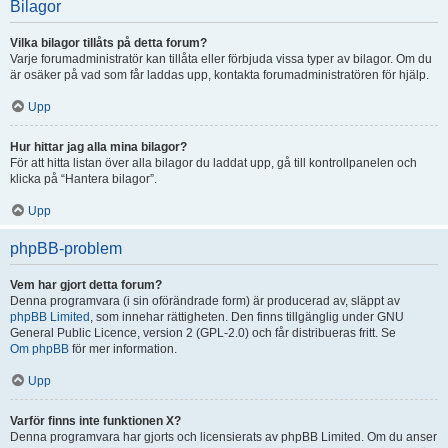
Bilagor
Vilka bilagor tillåts på detta forum?
Varje forumadministratör kan tillåta eller förbjuda vissa typer av bilagor. Om du
är osäker på vad som får laddas upp, kontakta forumadministratören för hjälp.
Upp
Hur hittar jag alla mina bilagor?
För att hitta listan över alla bilagor du laddat upp, gå till kontrollpanelen och
klicka på “Hantera bilagor”.
Upp
phpBB-problem
Vem har gjort detta forum?
Denna programvara (i sin oförändrade form) är producerad av, släppt av
phpBB Limited
, som innehar rättigheten. Den finns tillgänglig under GNU
General Public Licence, version 2 (GPL-2.0) och får distribueras fritt. Se
Om phpBB
för mer information.
Upp
Varför finns inte funktionen X?
Denna programvara har gjorts och licensierats av phpBB Limited. Om du anser