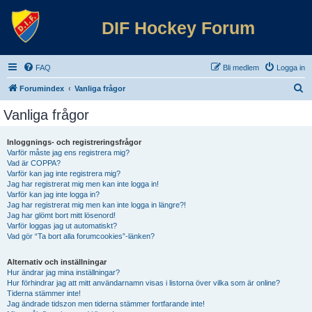
DIF Hockey Forum
FAQ
Bli medlem
Logga in
S
Forumindex
Vanliga frågor
ö
Vanliga frågor
k
Inloggnings- och registreringsfrågor
Varför måste jag ens registrera mig?
Vad är COPPA?
Varför kan jag inte registrera mig?
Jag har registrerat mig men kan inte logga in!
Varför kan jag inte logga in?
Jag har registrerat mig men kan inte logga in längre?!
Jag har glömt bort mitt lösenord!
Varför loggas jag ut automatiskt?
Vad gör “Ta bort alla forumcookies”-länken?
Alternativ och inställningar
Hur ändrar jag mina inställningar?
Hur förhindrar jag att mitt användarnamn visas i listorna över vilka som är online?
Tiderna stämmer inte!
Jag ändrade tidszon men tiderna stämmer fortfarande inte!