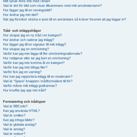
Mitt språk finns inte med i listan!
Vad är det för bild som visas tillsammans med mitt användarnamn?
Hur lägger jag till en visningsbild?
Hur ändrar jag min titel?
När jag försöker skicka e-post till en användare så kräver forumet att jag loggar in?
Tråd- och inläggsfrågor
Hur skapar jag en ny tråd i en kategori?
Hur ändrar och raderar jag inlägg?
Hur lägger jag till en signatur till mitt inlägg?
Hur skapar jag en omröstning?
Varför kan jag inte lägga till fler omröstningsalternativ?
Hur redigerar eller tar jag bort en omröstning?
Varför kan jag inte komma åt en kategori?
Varför kan jag inte bifoga filer?
Varför fick jag en varning?
Hur kan jag rapportera inlägg till en moderator?
Vad är “Spara”-knappen i trådformuläret till för?
Varför måste mitt inlägg godkännas?
Hur knuffar jag upp min tråd?
Formatering och trådtyper
Vad är BBCode?
Kan jag använda HTML?
Vad är smilies?
Kan jag infoga bilder?
Vad är globala anslag?
Vad är anslag?
Vad är notiser?