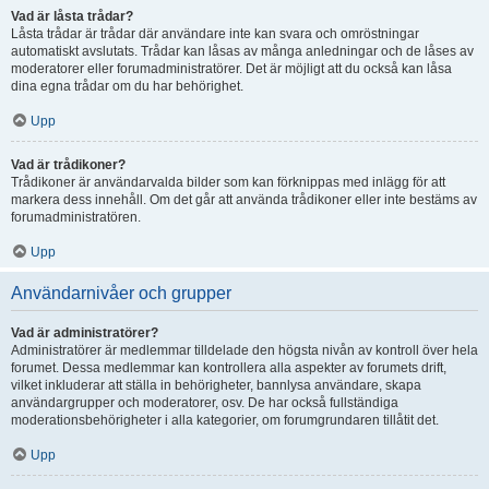
Vad är låsta trådar?
Låsta trådar är trådar där användare inte kan svara och omröstningar
automatiskt avslutats. Trådar kan låsas av många anledningar och de låses av
moderatorer eller forumadministratörer. Det är möjligt att du också kan låsa
dina egna trådar om du har behörighet.
Upp
Vad är trådikoner?
Trådikoner är användarvalda bilder som kan förknippas med inlägg för att
markera dess innehåll. Om det går att använda trådikoner eller inte bestäms av
forumadministratören.
Upp
Användarnivåer och grupper
Vad är administratörer?
Administratörer är medlemmar tilldelade den högsta nivån av kontroll över hela
forumet. Dessa medlemmar kan kontrollera alla aspekter av forumets drift,
vilket inkluderar att ställa in behörigheter, bannlysa användare, skapa
användargrupper och moderatorer, osv. De har också fullständiga
moderationsbehörigheter i alla kategorier, om forumgrundaren tillåtit det.
Upp