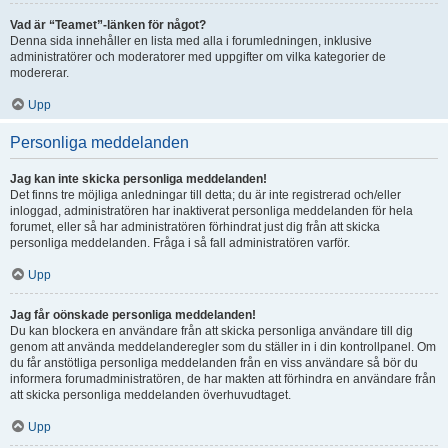
Vad är “Teamet”-länken för något?
Denna sida innehåller en lista med alla i forumledningen, inklusive
administratörer och moderatorer med uppgifter om vilka kategorier de
modererar.
Upp
Personliga meddelanden
Jag kan inte skicka personliga meddelanden!
Det finns tre möjliga anledningar till detta; du är inte registrerad och/eller
inloggad, administratören har inaktiverat personliga meddelanden för hela
forumet, eller så har administratören förhindrat just dig från att skicka
personliga meddelanden. Fråga i så fall administratören varför.
Upp
Jag får oönskade personliga meddelanden!
Du kan blockera en användare från att skicka personliga användare till dig
genom att använda meddelanderegler som du ställer in i din kontrollpanel. Om
du får anstötliga personliga meddelanden från en viss användare så bör du
informera forumadministratören, de har makten att förhindra en användare från
att skicka personliga meddelanden överhuvudtaget.
Upp