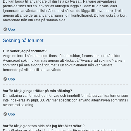
Du kan lägga till användare till din lista på två sätt. På varje användares
profilsida finns det en länk för att antingen lägga till dem till din vän- eller
ignorerade användareslista. Alternativt så kan du lägga till användare direkt
genom att ange deras användarnamn i din kontrollpanel. Du kan också ta bort
användare från din lista på samma sida.
Upp
Sökning på forumet
Hur söker jag på forumet?
Ange en term i sökrutan som finns på indexsidan, forumsidor och trådsidor.
Avancerad sökning kan nås genom att klicka på “Avancerad sökning”-länken
som finns på alla sidor på forumet. Hur sökfunktionen nås kan variera
beroende på vilken stil som används.
Upp
Varför får jag inga träffar på min sökning?
Din sökning var förmodligen för vag och innehöll för många vanliga termer som
inte indexeras av phpBB3. Var mer specifik och använd alternativen som finns i
avancerad sökning.
Upp
Varför får jag en tom sida när jag försöker söka!?
Din sökning resulterade i för många resultat för webbservern att hantera.