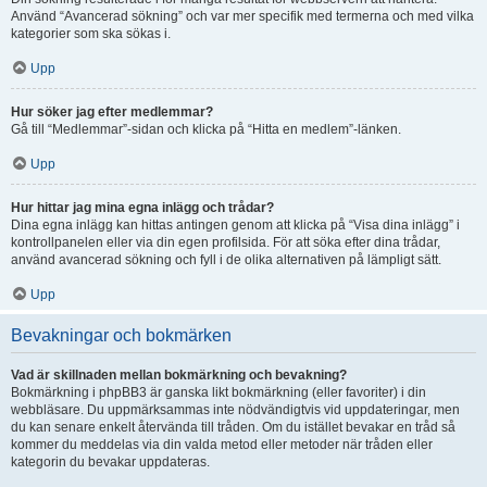
Använd “Avancerad sökning” och var mer specifik med termerna och med vilka
kategorier som ska sökas i.
Upp
Hur söker jag efter medlemmar?
Gå till “Medlemmar”-sidan och klicka på “Hitta en medlem”-länken.
Upp
Hur hittar jag mina egna inlägg och trådar?
Dina egna inlägg kan hittas antingen genom att klicka på “Visa dina inlägg” i
kontrollpanelen eller via din egen profilsida. För att söka efter dina trådar,
använd avancerad sökning och fyll i de olika alternativen på lämpligt sätt.
Upp
Bevakningar och bokmärken
Vad är skillnaden mellan bokmärkning och bevakning?
Bokmärkning i phpBB3 är ganska likt bokmärkning (eller favoriter) i din
webbläsare. Du uppmärksammas inte nödvändigtvis vid uppdateringar, men
du kan senare enkelt återvända till tråden. Om du istället bevakar en tråd så
kommer du meddelas via din valda metod eller metoder när tråden eller
kategorin du bevakar uppdateras.