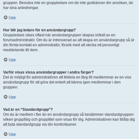
gruppen. Besvära inte en gruppledare om de inte godkänner din ansökan, de
har sina anledningar.
Upp
Hur blir jag ledare för en användargrupp?
Gruppledare utses oftast när användargrupper skapas initialt av en
forumadministratör. Om du är intresserad av att skapa en användargrupp så är
din första kontakt en administratör, försök med att skicka ett personligt
meddelande till dem.
Upp
Varför visas vissa användargrupper i andra färger?
Det är möjligt för administratören att tilldela en färg till medlemmar av en viss
användargrupp för att göra det enkelt att känna igen medlemmar i den
gruppen.
Upp
Vad är en “Standardgrupp”?
Om du är medlem i fler än en användargrupp så bestämmer standardgruppen
vilken gruppfärg och grupptitel som visas för dig. Administratören kan tillåta dig
att byta standardgrupp via din kontrollpanel.
Upp