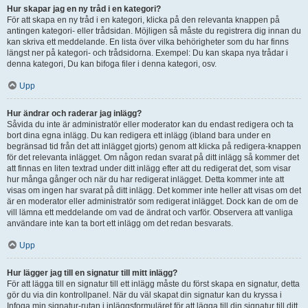
Hur skapar jag en ny tråd i en kategori?
För att skapa en ny tråd i en kategori, klicka på den relevanta knappen på
antingen kategori- eller trådsidan. Möjligen så måste du registrera dig innan du
kan skriva ett meddelande. En lista över vilka behörigheter som du har finns
längst ner på kategori- och trådsidorna. Exempel: Du kan skapa nya trådar i
denna kategori, Du kan bifoga filer i denna kategori, osv.
Upp
Hur ändrar och raderar jag inlägg?
Såvida du inte är administratör eller moderator kan du endast redigera och ta
bort dina egna inlägg. Du kan redigera ett inlägg (ibland bara under en
begränsad tid från det att inlägget gjorts) genom att klicka på redigera-knappen
för det relevanta inlägget. Om någon redan svarat på ditt inlägg så kommer det
att finnas en liten textrad under ditt inlägg efter att du redigerat det, som visar
hur många gånger och när du har redigerat inlägget. Detta kommer inte att
visas om ingen har svarat på ditt inlägg. Det kommer inte heller att visas om det
är en moderator eller administratör som redigerat inlägget. Dock kan de om de
vill lämna ett meddelande om vad de ändrat och varför. Observera att vanliga
användare inte kan ta bort ett inlägg om det redan besvarats.
Upp
Hur lägger jag till en signatur till mitt inlägg?
För att lägga till en signatur till ett inlägg måste du först skapa en signatur, detta
gör du via din kontrollpanel. När du väl skapat din signatur kan du kryssa i
Infoga min signatur-rutan i inläggsformuläret för att lägga till din signatur till ditt