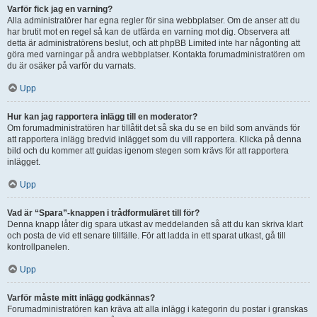
Varför fick jag en varning?
Alla administratörer har egna regler för sina webbplatser. Om de anser att du
har brutit mot en regel så kan de utfärda en varning mot dig. Observera att
detta är administratörens beslut, och att phpBB Limited inte har någonting att
göra med varningar på andra webbplatser. Kontakta forumadministratören om
du är osäker på varför du varnats.
Upp
Hur kan jag rapportera inlägg till en moderator?
Om forumadministratören har tillåtit det så ska du se en bild som används för
att rapportera inlägg bredvid inlägget som du vill rapportera. Klicka på denna
bild och du kommer att guidas igenom stegen som krävs för att rapportera
inlägget.
Upp
Vad är “Spara”-knappen i trådformuläret till för?
Denna knapp låter dig spara utkast av meddelanden så att du kan skriva klart
och posta de vid ett senare tillfälle. För att ladda in ett sparat utkast, gå till
kontrollpanelen.
Upp
Varför måste mitt inlägg godkännas?
Forumadministratören kan kräva att alla inlägg i kategorin du postar i granskas