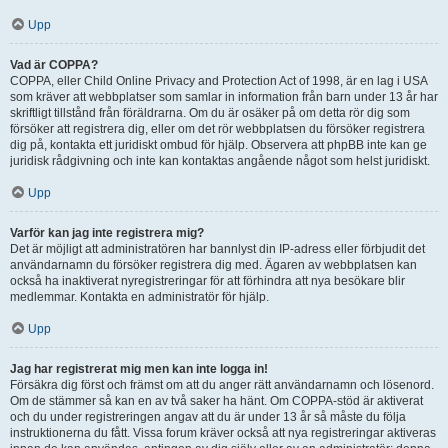
Upp
Vad är COPPA?
COPPA, eller Child Online Privacy and Protection Act of 1998, är en lag i USA
som kräver att webbplatser som samlar in information från barn under 13 år har
skriftligt tillstånd från föräldrarna. Om du är osäker på om detta rör dig som
försöker att registrera dig, eller om det rör webbplatsen du försöker registrera
dig på, kontakta ett juridiskt ombud för hjälp. Observera att phpBB inte kan ge
juridisk rådgivning och inte kan kontaktas angående något som helst juridiskt.
Upp
Varför kan jag inte registrera mig?
Det är möjligt att administratören har bannlyst din IP-adress eller förbjudit det
användarnamn du försöker registrera dig med. Ägaren av webbplatsen kan
också ha inaktiverat nyregistreringar för att förhindra att nya besökare blir
medlemmar. Kontakta en administratör för hjälp.
Upp
Jag har registrerat mig men kan inte logga in!
Försäkra dig först och främst om att du anger rätt användarnamn och lösenord.
Om de stämmer så kan en av två saker ha hänt. Om COPPA-stöd är aktiverat
och du under registreringen angav att du är under 13 år så måste du följa
instruktionerna du fått. Vissa forum kräver också att nya registreringar aktiveras