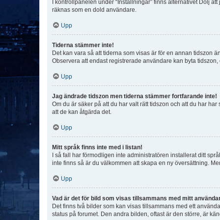
I kontrollpanelen under “Inställningar” finns alternativet Dölj a
räknas som en dold användare.
Upp
Tiderna stämmer inte!
Det kan vara så att tiderna som visas är för en annan tidszon än d
Observera att endast registrerade användare kan byta tidszon, de
Upp
Jag ändrade tidszon men tiderna stämmer fortfarande inte!
Om du är säker på att du har valt rätt tidszon och att du har har
att de kan åtgärda det.
Upp
Mitt språk finns inte med i listan!
I så fall har förmodligen inte administratören installerat ditt sp
inte finns så är du välkommen att skapa en ny översättning. M
Upp
Vad är det för bild som visas tillsammans med mitt använd
Det finns två bilder som kan visas tillsammans med ett användarna
status på forumet. Den andra bilden, oftast är den större, är kä