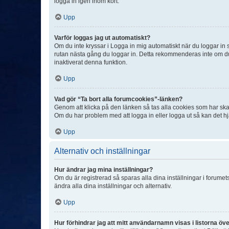
logga in igen inom kort.
Upp
Varför loggas jag ut automatiskt?
Om du inte kryssar i Logga in mig automatiskt när du loggar in så
rutan nästa gång du loggar in. Detta rekommenderas inte om du b
inaktiverat denna funktion.
Upp
Vad gör “Ta bort alla forumcookies”-länken?
Genom att klicka på den länken så tas alla cookies som har skap
Om du har problem med att logga in eller logga ut så kan det hjä
Upp
Alternativ och inställningar
Hur ändrar jag mina inställningar?
Om du är registrerad så sparas alla dina inställningar i forumets
ändra alla dina inställningar och alternativ.
Upp
Hur förhindrar jag att mitt användarnamn visas i listorna öve