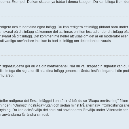
idorna. Exempel: Du kan skapa nya trådar i denna kategori, Du kan bifoga filer i de
digera och ta bort dina egna inlägg. Du kan redigera ett inlägg (ibland bara under e
svarat på ditt inlägg så kommer det att finnas en liten textrad under ditt inlägg ef
 svarat på ditt inlägg. Det kommer inte heller att visas om det är en moderator elle
t vanliga användare inte kan ta bort ett inlägg om det redan besvarats.
 en signatur, detta gör du via din kontrollpanel. När du väl skapat din signatur kan du 
alltid infoga din signatur till alla dina inlägg genom att ändra inställningarna i din pr
muläret).
(eller redigerar det första inlägget i en tråd) så bör du se “Skapa omröstning”-flike
tningen i “Omröstningsfråga”-rutan och sedan minst två alternativ i “Omröstningsal
rytning. Du kan också välja det antal val användaren får välja under “Alternativ pe
om användarna får ändra sin röst.