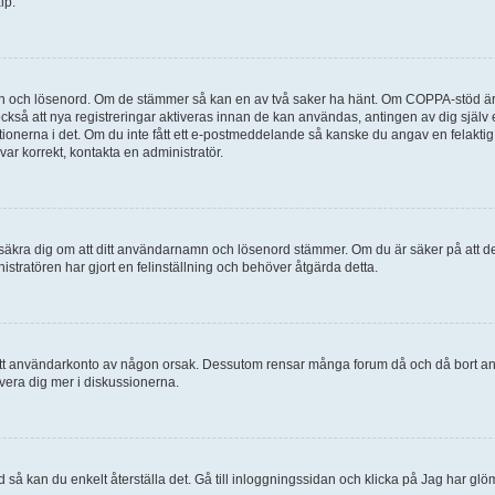
lp.
mn och lösenord. Om de stämmer så kan en av två saker ha hänt. Om COPPA-stöd är 
 också att nya registreringar aktiveras innan de kan användas, antingen av dig själv
uktionerna i det. Om du inte fått ett e-postmeddelande så kanske du angav en felakti
ar korrekt, kontakta en administratör.
, försäkra dig om att ditt användarnamn och lösenord stämmer. Om du är säker på att d
nistratören har gjort en felinställning och behöver åtgärda detta.
at ditt användarkonto av någon orsak. Dessutom rensar många forum då och då bort a
lvera dig mer i diskussionerna.
 så kan du enkelt återställa det. Gå till inloggningssidan och klicka på Jag har glö