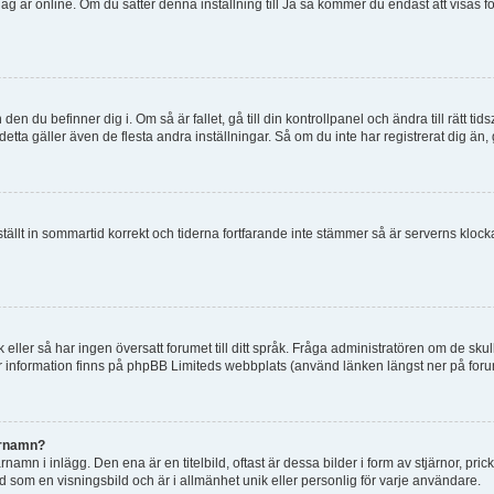
tt jag är online. Om du sätter denna inställning till Ja så kommer du endast att visas 
en du befinner dig i. Om så är fallet, gå till din kontrollpanel och ändra till rätt t
tta gäller även de flesta andra inställningar. Så om du inte har registrerat dig än, 
 ställt in sommartid korrekt och tiderna fortfarande inte stämmer så är serverns kloc
råk eller så har ingen översatt forumet till ditt språk. Fråga administratören om de s
er information finns på phpBB Limiteds webbplats (använd länken längst ner på for
arnamn?
mn i inlägg. Den ena är en titelbild, oftast är dessa bilder i form av stjärnor, pric
nd som en visningsbild och är i allmänhet unik eller personlig för varje användare.