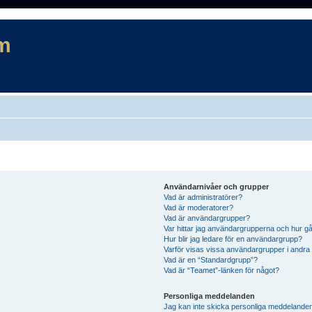
m
Användarnivåer och grupper
Vad är administratörer?
Vad är moderatorer?
Vad är användargrupper?
Var hittar jag användargrupperna och hur gå
Hur blir jag ledare för en användargrupp?
Varför visas vissa användargrupper i andra
Vad är en “Standardgrupp”?
Vad är “Teamet”-länken för något?
Personliga meddelanden
Jag kan inte skicka personliga meddelande