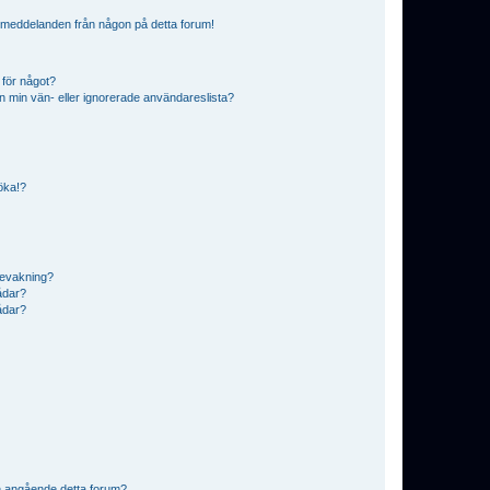
ostmeddelanden från någon på detta forum!
 för något?
från min vän- eller ignorerade användareslista?
söka!?
bevakning?
rådar?
rådar?
n angående detta forum?