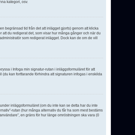
nna kategori, osv.
n begränsad tid från det att inlägget gjorts) genom att klicka
ter att du redigerat det, som visar hur många gånger och när du
r administratör som redigerat inlägget. Dock kan de om de vill
kryssa i Infoga min signatur-rutan i inläggsformuläret för att
ofil (du kan fortfarande förhindra att signaturen infogas i enskilda
n under inläggsformuläret (om du inte kan se detta har du inte
ternativ”-rutan (hur många alternativ du får ha som mest bestäms
r användare”, en gräns för hur länge omröstningen ska vara (0