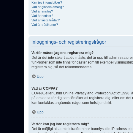
Kan jag infoga bilder?
Vad är globala anslag?
Vad är anslag?
Vad är notiser?
Vad är låsta trådar?
Vad är trådikoner?
Inloggnings- och registreringsfrågor
Varför måste jag ens registrera mig?
Det är det inte säkert att du måste, det är upp till administratör
funktioner som inte finns för gäster som till exempel visnings
registrera sig, så det rekommenderas.
Upp
Vad är COPPA?
COPPA, eller Child Online Privacy and Protection Act of 1998, är
på om detta rör dig som försöker att registrera dig, eller om det
kan kontaktas angående något som helst juridiskt.
Upp
Varför kan jag inte registrera mig?
Det är möjligt att administratören har bannlyst din IP-adress el