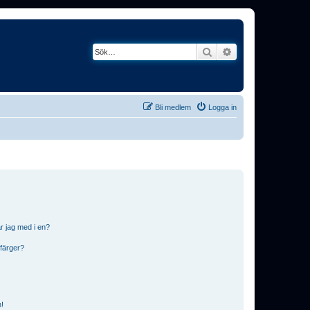
Sök
Avancerad söknin
Bli medlem
Logga in
r jag med i en?
 färger?
n!