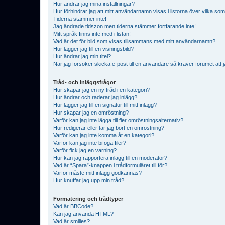
Hur ändrar jag mina inställningar?
Hur förhindrar jag att mitt användarnamn visas i listorna över vilka som
Tiderna stämmer inte!
Jag ändrade tidszon men tiderna stämmer fortfarande inte!
Mitt språk finns inte med i listan!
Vad är det för bild som visas tillsammans med mitt användarnamn?
Hur lägger jag till en visningsbild?
Hur ändrar jag min titel?
När jag försöker skicka e-post till en användare så kräver forumet att j
Tråd- och inläggsfrågor
Hur skapar jag en ny tråd i en kategori?
Hur ändrar och raderar jag inlägg?
Hur lägger jag till en signatur till mitt inlägg?
Hur skapar jag en omröstning?
Varför kan jag inte lägga till fler omröstningsalternativ?
Hur redigerar eller tar jag bort en omröstning?
Varför kan jag inte komma åt en kategori?
Varför kan jag inte bifoga filer?
Varför fick jag en varning?
Hur kan jag rapportera inlägg till en moderator?
Vad är “Spara”-knappen i trådformuläret till för?
Varför måste mitt inlägg godkännas?
Hur knuffar jag upp min tråd?
Formatering och trådtyper
Vad är BBCode?
Kan jag använda HTML?
Vad är smilies?