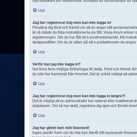
nya besökare blir medlemmar. Kontakta en administratör för hjä
Upp
Jag har registrerat mig men kan inte logga in!
Försäkra dig först och främst om att du anger rätt användarna
år så måste du följa instruktionerna du fått. Vissa forum kräver
registreringen. Om du har fått ett e-postmeddelande, följ instr
skräppostfilter. Om du är säker på att e-postadressen du angav v
Upp
Varför kan jag inte logga in?
Det finns flera möjliga förklaringar till detta. Först och främst
du inte har bannlysts från forumet. Det är också möjligt att admi
Upp
Jag har registrerat mig men kan inte logga in längre?!
Det är möjligt att en administratör har raderat eller inaktiver
databasen. Om så har skett, registrera dig igen och försök invo
Upp
Jag har glömt bort mitt lösenord!
Ingen panik! Även om du inte kan återfå ditt nuvarande lösenord