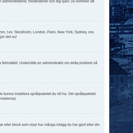
för administratörer, moderatorer och dig själv. Du kommer att
idszon, t.ex. Stockholm, London, Paris, New York, Sydney, osv.
gör det nu!
ka felinställd. Underrätta en administratör om detta problem så
kulle kunna installera språkpaketet du vill ha. Om språkpaketet
umsidorna).
kar eller block som visar hur många inlägg du har gjort eller din