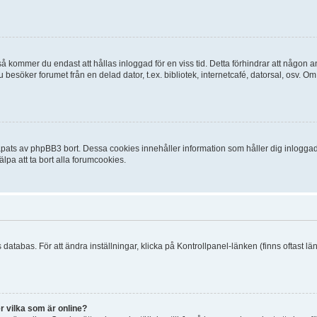
 kommer du endast att hållas inloggad för en viss tid. Detta förhindrar att någon ann
esöker forumet från en delad dator, t.ex. bibliotek, internetcafé, datorsal, osv. O
ats av phpBB3 bort. Dessa cookies innehåller information som håller dig inloggad på
lpa att ta bort alla forumcookies.
 databas. För att ändra inställningar, klicka på Kontrollpanel-länken (finns oftast lä
r vilka som är online?