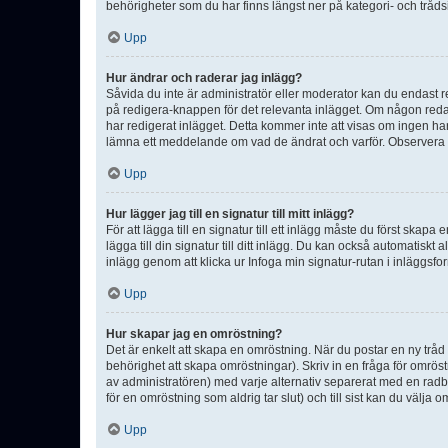
behörigheter som du har finns längst ner på kategori- och tråds
Upp
Hur ändrar och raderar jag inlägg?
Såvida du inte är administratör eller moderator kan du endast re
på redigera-knappen för det relevanta inlägget. Om någon redan 
har redigerat inlägget. Detta kommer inte att visas om ingen har
lämna ett meddelande om vad de ändrat och varför. Observera at
Upp
Hur lägger jag till en signatur till mitt inlägg?
För att lägga till en signatur till ett inlägg måste du först skapa
lägga till din signatur till ditt inlägg. Du kan också automatiskt 
inlägg genom att klicka ur Infoga min signatur-rutan i inläggsfor
Upp
Hur skapar jag en omröstning?
Det är enkelt att skapa en omröstning. När du postar en ny tråd 
behörighet att skapa omröstningar). Skriv in en fråga för omrös
av administratören) med varje alternativ separerat med en radb
för en omröstning som aldrig tar slut) och till sist kan du välja 
Upp