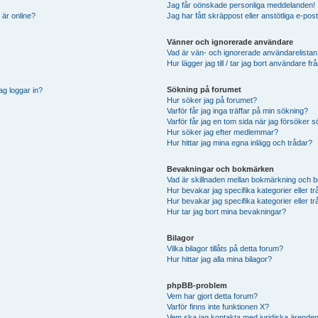
Jag får oönskade personliga meddelanden!
 är online?
Jag har fått skräppost eller anstötliga e-p
Vänner och ignorerade användare
Vad är vän- och ignorerade användarelistan
Hur lägger jag till / tar jag bort användare 
Sökning på forumet
ag loggar in?
Hur söker jag på forumet?
Varför får jag inga träffar på min sökning?
Varför får jag en tom sida när jag försöker 
Hur söker jag efter medlemmar?
Hur hittar jag mina egna inlägg och trådar?
Bevakningar och bokmärken
Vad är skillnaden mellan bokmärkning och 
Hur bevakar jag specifika kategorier eller t
Hur bevakar jag specifika kategorier eller t
Hur tar jag bort mina bevakningar?
Bilagor
Vilka bilagor tillåts på detta forum?
Hur hittar jag alla mina bilagor?
phpBB-problem
Vem har gjort detta forum?
Varför finns inte funktionen X?
Vem ska jag kontakta med juridiska ärende