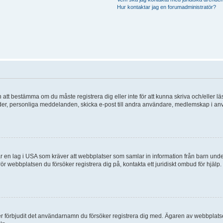
Hur kontaktar jag en forumadministratör?
en att bestämma om du måste registrera dig eller inte för att kunna skriva och/eller lä
bilder, personliga meddelanden, skicka e-post till andra användare, medlemskap i a
 en lag i USA som kräver att webbplatser som samlar in information från barn under 1
 rör webbplatsen du försöker registrera dig på, kontakta ett juridiskt ombud för hjäl
ler förbjudit det användarnamn du försöker registrera dig med. Ägaren av webbplatsen