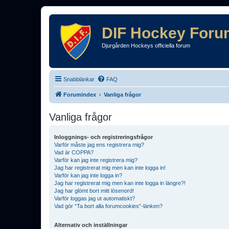
DIF Hockey Foru
Djurgården Hockeys officiella forum
Snabblänkar
FAQ
Forumindex
Vanliga frågor
Vanliga frågor
Inloggnings- och registreringsfrågor
Varför måste jag ens registrera mig?
Vad är COPPA?
Varför kan jag inte registrera mig?
Jag har registrerat mig men kan inte logga in!
Varför kan jag inte logga in?
Jag har registrerat mig men kan inte logga in längre?!
Jag har glömt bort mitt lösenord!
Varför loggas jag ut automatiskt?
Vad gör “Ta bort alla forumcookies”-länken?
Alternativ och inställningar