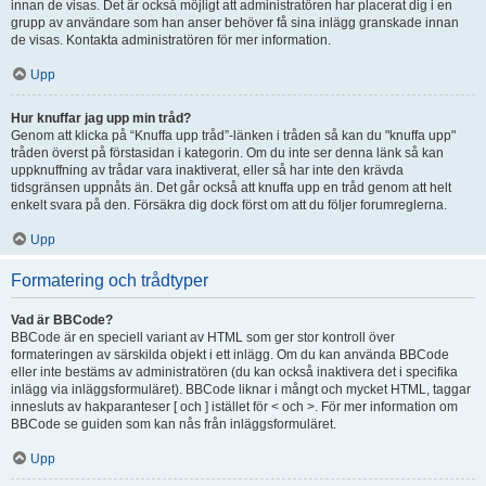
innan de visas. Det är också möjligt att administratören har placerat dig i en
grupp av användare som han anser behöver få sina inlägg granskade innan
de visas. Kontakta administratören för mer information.
Upp
Hur knuffar jag upp min tråd?
Genom att klicka på “Knuffa upp tråd”-länken i tråden så kan du "knuffa upp"
tråden överst på förstasidan i kategorin. Om du inte ser denna länk så kan
uppknuffning av trådar vara inaktiverat, eller så har inte den krävda
tidsgränsen uppnåts än. Det går också att knuffa upp en tråd genom att helt
enkelt svara på den. Försäkra dig dock först om att du följer forumreglerna.
Upp
Formatering och trådtyper
Vad är BBCode?
BBCode är en speciell variant av HTML som ger stor kontroll över
formateringen av särskilda objekt i ett inlägg. Om du kan använda BBCode
eller inte bestäms av administratören (du kan också inaktivera det i specifika
inlägg via inläggsformuläret). BBCode liknar i mångt och mycket HTML, taggar
innesluts av hakparanteser [ och ] istället för < och >. För mer information om
BBCode se guiden som kan nås från inläggsformuläret.
Upp