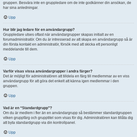
gruppen. Besvära inte en gruppledare om de inte godkänner din ansökan, de
har sina anledningar.
Upp
Hur blir jag ledare för en användargrupp?
Gruppledare utses oftast när användargrupper skapas initialt av en
forumadministratör. Om du är intresserad av att skapa en användargrupp så är
din första kontakt en administratör, försök med att skicka ett personligt
meddelande till dem.
Upp
Varför visas vissa användargrupper i andra färger?
Det är möjligt för administratören att tilldela en färg till medlemmar av en viss
användargrupp för att göra det enkelt att känna igen medlemmar i den
gruppen.
Upp
Vad är en “Standardgrupp”?
Om du är medlem i fler än en användargrupp så bestämmer standardgruppen
vilken gruppfärg och grupptitel som visas för dig. Administratören kan tillåta dig
att byta standardgrupp via din kontrollpanel.
Upp