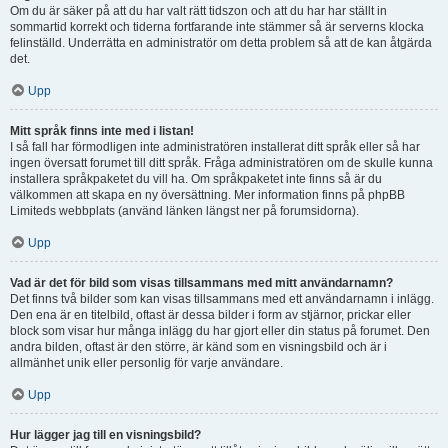
Om du är säker på att du har valt rätt tidszon och att du har har ställt in
sommartid korrekt och tiderna fortfarande inte stämmer så är serverns klocka
felinställd. Underrätta en administratör om detta problem så att de kan åtgärda
det.
Upp
Mitt språk finns inte med i listan!
I så fall har förmodligen inte administratören installerat ditt språk eller så har
ingen översatt forumet till ditt språk. Fråga administratören om de skulle kunna
installera språkpaketet du vill ha. Om språkpaketet inte finns så är du
välkommen att skapa en ny översättning. Mer information finns på phpBB
Limiteds webbplats (använd länken längst ner på forumsidorna).
Upp
Vad är det för bild som visas tillsammans med mitt användarnamn?
Det finns två bilder som kan visas tillsammans med ett användarnamn i inlägg.
Den ena är en titelbild, oftast är dessa bilder i form av stjärnor, prickar eller
block som visar hur många inlägg du har gjort eller din status på forumet. Den
andra bilden, oftast är den större, är känd som en visningsbild och är i
allmänhet unik eller personlig för varje användare.
Upp
Hur lägger jag till en visningsbild?