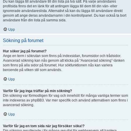
Du kan lägga till användare till din lista på två sätt. På varje användares
profilsida finns det en länk för att antingen lägga till dem till din vän- eller
ignorerade användareslista. Alternativt så kan du lägga till användare direkt
genom att ange deras användarnamn i din kontrollpanel. Du kan också ta bort
användare från din lista på samma sida.
Upp
Sökning på forumet
Hur söker jag på forumet?
Ange en term i sökrutan som finns på indexsidan, forumsidor och trådsidor.
Avancerad sökning kan nås genom att klicka på “Avancerad sökning”-länken
som finns på alla sidor på forumet. Hur sökfunktionen nås kan variera
beroende på vilken stil som används.
Upp
Varför får jag inga träffar på min sökning?
Din sökning var förmodligen för vag och innehöll för många vanliga termer som
inte indexeras av phpBB3. Var mer specifik och använd alternativen som finns i
avancerad sökning.
Upp
Varför får jag en tom sida när jag försöker söka!?
Din sökning resulterade i för många resultat för webbservern att hantera.