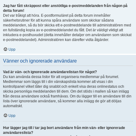
Jag har fått skräppost eller anstötliga e-postmeddelanden från någon på
detta forum!
Det var tråkigt att höra. E-postformuläret på detta forum innehåller
säkerhetsrutiner för att kunna spåra användare som skickar sådana
meddelanden, så du bör skicka ett e-postmeddelande till administratören med
en fullständig kopia av e-postmeddelandet du fått. Det är väldigt viktigt att
inkludera e-posthuvudet (detta innehåller detaljer om användaren som skickat
e-postmeddelandet). Administratören kan därefter vidta åtgärder.
Upp
Vänner och ignorerade användare
Vad är vän- och ignorerade användarelistan för något?
Du kan använda dessa listor för att organisera medlemmar på forumet.
Medlemmar som läggs till i din vänskapslista kommer att visas i din
kontrollpanel vilket låter dig snabbt och enkelt visa deras onlinestatus och
skicka personliga meddelanden till dem. Om det stöds i mallen så kan inlägg
från dessa användare också framhävas. Om du lägger till en användare till din
lista över ignorerade användare, så kommer alla inlägg de gör att döljas
automatiskt.
Upp
Hur lägger jag till / tar jag bort användare från min vän- eller ignorerade
användareslista?