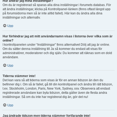
Hur ändrar jag mina inställningar?
Om du är registrerad så sparas alla dina inställningar i forumets databas. För
att ändra inställningar, klicka på Kontrollpanel-länken (finns oftast längst upp
på forumsidorna men så är inte alltid fallet). Här kan du ändra alla dina
inställningar och alternativ.
Upp
Hur förhindrar jag att mitt användarnamn visas i listorna över vilka som är
online?
I kontrollpanelen under “Inställningar” finns alternativet Dölj att jag är online.
Om du sätter denna inställning till Ja så kommer du endast att visas för
administratörer, moderatorer och dig själv. Du kommer att räknas som en dold
användare.
Upp
Tiderna stämmer inte!
Det kan vara så att tiderna som visas är för en annan tidszon än den du
befinner dig i. Om så är fallet, gå till din kontrollpanel och ändra till rätt tidszon,
t.ex. Stockholm, London, Paris, New York, Sydney, osv. Observera att endast
registrerade användare kan byta tidszon, detta gäller även de flesta andra
inställningar. Så om du inte har registrerat dig än, gör det nu!
Upp
Jag ändrade tidszon men tiderna stämmer fortfarande inte!