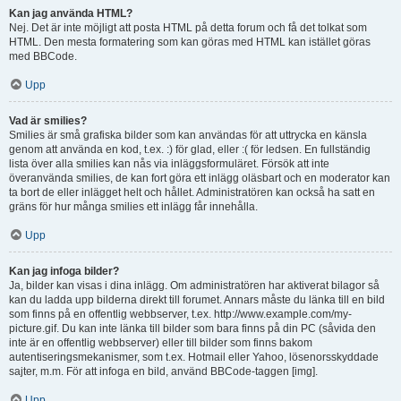
Kan jag använda HTML?
Nej. Det är inte möjligt att posta HTML på detta forum och få det tolkat som
HTML. Den mesta formatering som kan göras med HTML kan istället göras
med BBCode.
Upp
Vad är smilies?
Smilies är små grafiska bilder som kan användas för att uttrycka en känsla
genom att använda en kod, t.ex. :) för glad, eller :( för ledsen. En fullständig
lista över alla smilies kan nås via inläggsformuläret. Försök att inte
överanvända smilies, de kan fort göra ett inlägg oläsbart och en moderator kan
ta bort de eller inlägget helt och hållet. Administratören kan också ha satt en
gräns för hur många smilies ett inlägg får innehålla.
Upp
Kan jag infoga bilder?
Ja, bilder kan visas i dina inlägg. Om administratören har aktiverat bilagor så
kan du ladda upp bilderna direkt till forumet. Annars måste du länka till en bild
som finns på en offentlig webbserver, t.ex. http://www.example.com/my-
picture.gif. Du kan inte länka till bilder som bara finns på din PC (såvida den
inte är en offentlig webbserver) eller till bilder som finns bakom
autentiseringsmekanismer, som t.ex. Hotmail eller Yahoo, lösenorsskyddade
sajter, m.m. För att infoga en bild, använd BBCode-taggen [img].
Upp