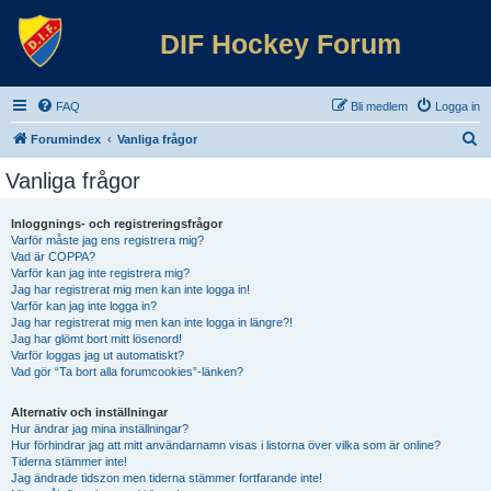
DIF Hockey Forum
FAQ
Bli medlem
Logga in
S
Forumindex
Vanliga frågor
ö
Vanliga frågor
k
Inloggnings- och registreringsfrågor
Varför måste jag ens registrera mig?
Vad är COPPA?
Varför kan jag inte registrera mig?
Jag har registrerat mig men kan inte logga in!
Varför kan jag inte logga in?
Jag har registrerat mig men kan inte logga in längre?!
Jag har glömt bort mitt lösenord!
Varför loggas jag ut automatiskt?
Vad gör “Ta bort alla forumcookies”-länken?
Alternativ och inställningar
Hur ändrar jag mina inställningar?
Hur förhindrar jag att mitt användarnamn visas i listorna över vilka som är online?
Tiderna stämmer inte!
Jag ändrade tidszon men tiderna stämmer fortfarande inte!