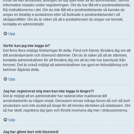
innan de kan användas, antingen av dig själv eller av an administratör; denna
information visades under registreringen. Om du har fått ett e-postmeddelande,
följ instruktionerna i det. Om du inte fått ett e-postmeddelande så kanske du
angav en felaktig e-postadress eller så fastnade e-postmeddelandet i ett
skräppostfilter. Om du är säker på att e-postadressen du angav var korrekt,
kontakta en administratör.
Upp
Varför kan jag inte logga in?
Det finns flera möjliga förklaringar till detta. Först och främst, försäkra dig om att
ditt användarnamn och lösenord stämmer. Om du är säker på att de stämmer,
kontakta administratören för att försäkra dig om att du inte har bannlysts från
forumet. Det är också möjligt att administratören har gjort en felinställning och
behöver åtgärda detta.
Upp
Jag har registrerat mig men kan inte logga in längre?!
Det är möjligt att en administratör har raderat eller inaktiverat ditt
användarkonto av någon orsak. Dessutom rensar många forum då och då bort
användare som inte postat på länge för att minska storleken på databasen. Om
så har skett, registrera dig igen och försök involvera dig mer i diskussionerna.
Upp
Jag har glömt bort mitt lösenord!