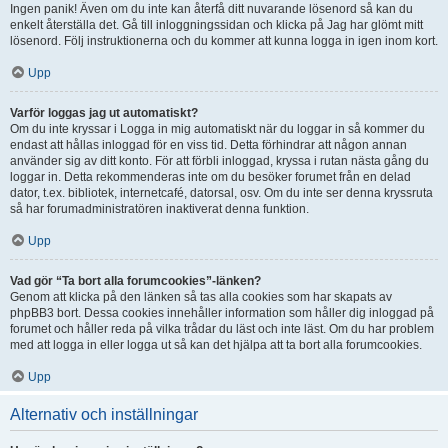
Ingen panik! Även om du inte kan återfå ditt nuvarande lösenord så kan du
enkelt återställa det. Gå till inloggningssidan och klicka på Jag har glömt mitt
lösenord. Följ instruktionerna och du kommer att kunna logga in igen inom kort.
Upp
Varför loggas jag ut automatiskt?
Om du inte kryssar i Logga in mig automatiskt när du loggar in så kommer du
endast att hållas inloggad för en viss tid. Detta förhindrar att någon annan
använder sig av ditt konto. För att förbli inloggad, kryssa i rutan nästa gång du
loggar in. Detta rekommenderas inte om du besöker forumet från en delad
dator, t.ex. bibliotek, internetcafé, datorsal, osv. Om du inte ser denna kryssruta
så har forumadministratören inaktiverat denna funktion.
Upp
Vad gör “Ta bort alla forumcookies”-länken?
Genom att klicka på den länken så tas alla cookies som har skapats av
phpBB3 bort. Dessa cookies innehåller information som håller dig inloggad på
forumet och håller reda på vilka trådar du läst och inte läst. Om du har problem
med att logga in eller logga ut så kan det hjälpa att ta bort alla forumcookies.
Upp
Alternativ och inställningar