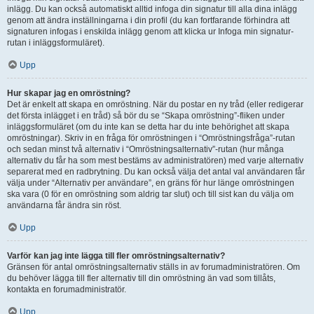
inlägg. Du kan också automatiskt alltid infoga din signatur till alla dina inlägg
genom att ändra inställningarna i din profil (du kan fortfarande förhindra att
signaturen infogas i enskilda inlägg genom att klicka ur Infoga min signatur-
rutan i inläggsformuläret).
Upp
Hur skapar jag en omröstning?
Det är enkelt att skapa en omröstning. När du postar en ny tråd (eller redigerar
det första inlägget i en tråd) så bör du se “Skapa omröstning”-fliken under
inläggsformuläret (om du inte kan se detta har du inte behörighet att skapa
omröstningar). Skriv in en fråga för omröstningen i “Omröstningsfråga”-rutan
och sedan minst två alternativ i “Omröstningsalternativ”-rutan (hur många
alternativ du får ha som mest bestäms av administratören) med varje alternativ
separerat med en radbrytning. Du kan också välja det antal val användaren får
välja under “Alternativ per användare”, en gräns för hur länge omröstningen
ska vara (0 för en omröstning som aldrig tar slut) och till sist kan du välja om
användarna får ändra sin röst.
Upp
Varför kan jag inte lägga till fler omröstningsalternativ?
Gränsen för antal omröstningsalternativ ställs in av forumadministratören. Om
du behöver lägga till fler alternativ till din omröstning än vad som tillåts,
kontakta en forumadministratör.
Upp