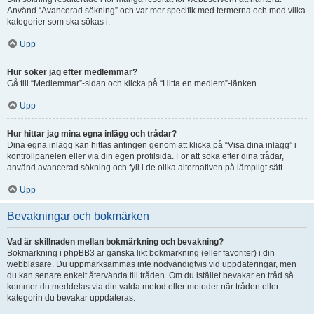
Använd “Avancerad sökning” och var mer specifik med termerna och med vilka
kategorier som ska sökas i.
Upp
Hur söker jag efter medlemmar?
Gå till “Medlemmar”-sidan och klicka på “Hitta en medlem”-länken.
Upp
Hur hittar jag mina egna inlägg och trådar?
Dina egna inlägg kan hittas antingen genom att klicka på “Visa dina inlägg” i
kontrollpanelen eller via din egen profilsida. För att söka efter dina trådar,
använd avancerad sökning och fyll i de olika alternativen på lämpligt sätt.
Upp
Bevakningar och bokmärken
Vad är skillnaden mellan bokmärkning och bevakning?
Bokmärkning i phpBB3 är ganska likt bokmärkning (eller favoriter) i din
webbläsare. Du uppmärksammas inte nödvändigtvis vid uppdateringar, men
du kan senare enkelt återvända till tråden. Om du istället bevakar en tråd så
kommer du meddelas via din valda metod eller metoder när tråden eller
kategorin du bevakar uppdateras.