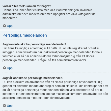
Vad är “Teamet”-länken för något?
Denna sida innehåller en lista med alla i forumledningen, inklusive
administratörer och moderatorer med uppgifter om vilka kategorier de
modererar.
Upp
Personliga meddelanden
Jag kan inte skicka personliga meddelanden!
Det finns tre möjliga anledningar till detta; du är inte registrerad och/eller
inloggad, administratören har inaktiverat personliga meddelanden för hela
forumet, eller så har administratören förhindrat just dig från att skicka
personliga meddelanden. Fråga i så fall administratören varför.
Upp
Jag får oönskade personliga meddelanden!
Du kan blockera en användare från att skicka personliga användare till dig
genom att använda meddelanderegler som du ställer in i din kontrollpanel. Om
du får anstötliga personliga meddelanden från en viss användare så bör du
informera forumadministratören, de har makten att förhindra en användare från
att skicka personliga meddelanden överhuvudtaget.
Upp