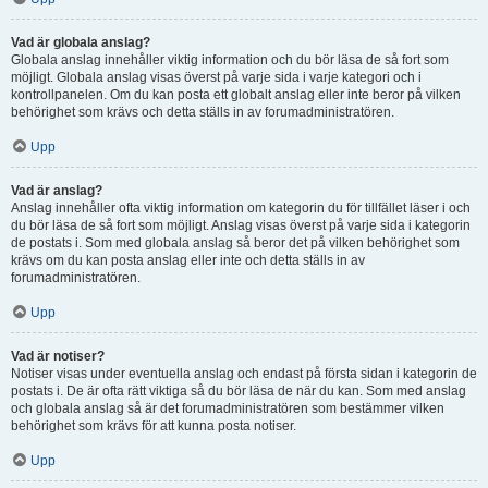
Vad är globala anslag?
Globala anslag innehåller viktig information och du bör läsa de så fort som
möjligt. Globala anslag visas överst på varje sida i varje kategori och i
kontrollpanelen. Om du kan posta ett globalt anslag eller inte beror på vilken
behörighet som krävs och detta ställs in av forumadministratören.
Upp
Vad är anslag?
Anslag innehåller ofta viktig information om kategorin du för tillfället läser i och
du bör läsa de så fort som möjligt. Anslag visas överst på varje sida i kategorin
de postats i. Som med globala anslag så beror det på vilken behörighet som
krävs om du kan posta anslag eller inte och detta ställs in av
forumadministratören.
Upp
Vad är notiser?
Notiser visas under eventuella anslag och endast på första sidan i kategorin de
postats i. De är ofta rätt viktiga så du bör läsa de när du kan. Som med anslag
och globala anslag så är det forumadministratören som bestämmer vilken
behörighet som krävs för att kunna posta notiser.
Upp