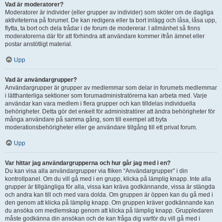
Vad är moderatorer?
Moderatorer är individer (eller grupper av individer) som sköter om de dagliga
aktiviteterna på forumet. De kan redigera eller ta bort inlägg och låsa, låsa upp,
flytta, ta bort och dela trådar i de forum de modererar. I allmänhet så finns
moderatorerna där för att förhindra att användare kommer ifrån ämnet eller
postar anstötligt material.
Upp
Vad är användargrupper?
Användargrupper är grupper av medlemmar som delar in forumets medlemmar
i lätthanterliga sektioner som forumadministratörerna kan arbeta med. Varje
användar kan vara medlem i flera grupper och kan tilldelas individuella
behörigheter. Detta gör det enkelt för administratörer att ändra behörigheter för
många användare på samma gång, som till exempel att byta
moderationsbehörigheter eller ge användare tillgång till ett privat forum.
Upp
Var hittar jag användargrupperna och hur går jag med i en?
Du kan visa alla användargrupper via fliken “Användargrupper” i din
kontrollpanel. Om du vill gå med i en grupp, klicka på lämplig knapp. Inte alla
grupper är tillgängliga för alla, vissa kan kräva godkännande, vissa är stängda
och andra kan till och med vara dolda. Om gruppen är öppen kan du gå med i
den genom att klicka på lämplig knapp. Om gruppen kräver godkännande kan
du ansöka om medlemskap genom att klicka på lämplig knapp. Gruppledaren
måste godkänna din ansökan och de kan fråga dig varför du vill gå med i