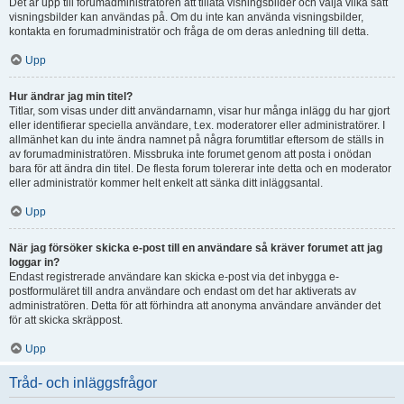
Det är upp till forumadministratören att tillåta visningsbilder och välja vilka sätt
visningsbilder kan användas på. Om du inte kan använda visningsbilder,
kontakta en forumadministratör och fråga de om deras anledning till detta.
Upp
Hur ändrar jag min titel?
Titlar, som visas under ditt användarnamn, visar hur många inlägg du har gjort
eller identifierar speciella användare, t.ex. moderatorer eller administratörer. I
allmänhet kan du inte ändra namnet på några forumtitlar eftersom de ställs in
av forumadministratören. Missbruka inte forumet genom att posta i onödan
bara för att ändra din titel. De flesta forum tolererar inte detta och en moderator
eller administratör kommer helt enkelt att sänka ditt inläggsantal.
Upp
När jag försöker skicka e-post till en användare så kräver forumet att jag
loggar in?
Endast registrerade användare kan skicka e-post via det inbygga e-
postformuläret till andra användare och endast om det har aktiverats av
administratören. Detta för att förhindra att anonyma användare använder det
för att skicka skräppost.
Upp
Tråd- och inläggsfrågor