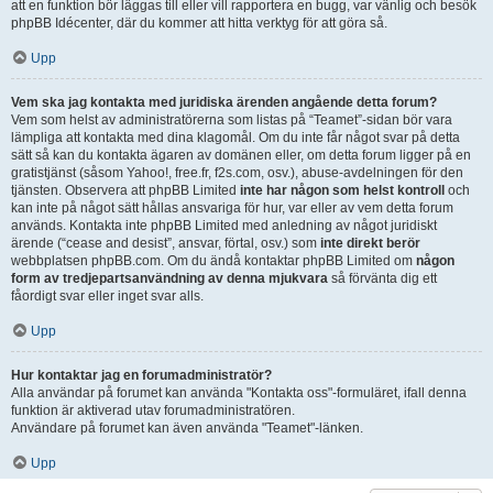
att en funktion bör läggas till eller vill rapportera en bugg, var vänlig och besök
phpBB Idécenter, där du kommer att hitta verktyg för att göra så.
Upp
Vem ska jag kontakta med juridiska ärenden angående detta forum?
Vem som helst av administratörerna som listas på “Teamet”-sidan bör vara
lämpliga att kontakta med dina klagomål. Om du inte får något svar på detta
sätt så kan du kontakta ägaren av domänen eller, om detta forum ligger på en
gratistjänst (såsom Yahoo!, free.fr, f2s.com, osv.), abuse-avdelningen för den
tjänsten. Observera att phpBB Limited
inte har någon som helst kontroll
och
kan inte på något sätt hållas ansvariga för hur, var eller av vem detta forum
används. Kontakta inte phpBB Limited med anledning av något juridiskt
ärende (“cease and desist”, ansvar, förtal, osv.) som
inte direkt berör
webbplatsen phpBB.com. Om du ändå kontaktar phpBB Limited om
någon
form av tredjepartsanvändning av denna mjukvara
så förvänta dig ett
fåordigt svar eller inget svar alls.
Upp
Hur kontaktar jag en forumadministratör?
Alla användar på forumet kan använda "Kontakta oss"-formuläret, ifall denna
funktion är aktiverad utav forumadministratören.
Användare på forumet kan även använda "Teamet"-länken.
Upp