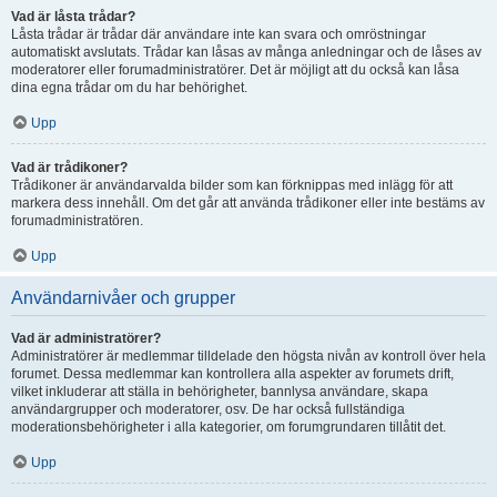
Vad är låsta trådar?
Låsta trådar är trådar där användare inte kan svara och omröstningar
automatiskt avslutats. Trådar kan låsas av många anledningar och de låses av
moderatorer eller forumadministratörer. Det är möjligt att du också kan låsa
dina egna trådar om du har behörighet.
Upp
Vad är trådikoner?
Trådikoner är användarvalda bilder som kan förknippas med inlägg för att
markera dess innehåll. Om det går att använda trådikoner eller inte bestäms av
forumadministratören.
Upp
Användarnivåer och grupper
Vad är administratörer?
Administratörer är medlemmar tilldelade den högsta nivån av kontroll över hela
forumet. Dessa medlemmar kan kontrollera alla aspekter av forumets drift,
vilket inkluderar att ställa in behörigheter, bannlysa användare, skapa
användargrupper och moderatorer, osv. De har också fullständiga
moderationsbehörigheter i alla kategorier, om forumgrundaren tillåtit det.
Upp