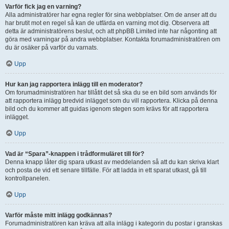
Varför fick jag en varning?
Alla administratörer har egna regler för sina webbplatser. Om de anser att du
har brutit mot en regel så kan de utfärda en varning mot dig. Observera att
detta är administratörens beslut, och att phpBB Limited inte har någonting att
göra med varningar på andra webbplatser. Kontakta forumadministratören om
du är osäker på varför du varnats.
Upp
Hur kan jag rapportera inlägg till en moderator?
Om forumadministratören har tillåtit det så ska du se en bild som används för
att rapportera inlägg bredvid inlägget som du vill rapportera. Klicka på denna
bild och du kommer att guidas igenom stegen som krävs för att rapportera
inlägget.
Upp
Vad är “Spara”-knappen i trådformuläret till för?
Denna knapp låter dig spara utkast av meddelanden så att du kan skriva klart
och posta de vid ett senare tillfälle. För att ladda in ett sparat utkast, gå till
kontrollpanelen.
Upp
Varför måste mitt inlägg godkännas?
Forumadministratören kan kräva att alla inlägg i kategorin du postar i granskas