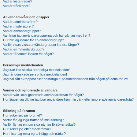
Vad är låsta trådar?
Vad är trådikoner?
Användarnivåer och grupper
Vad är administratörer?
Vad är moderatorer?
Vad är användargrupper?
Var hittar jag användargrupperna och hur går jag med i en?
Hur blir jag ledare för en användargrupp?
Varför visas vissa användargrupper i andra färger?
Vad är en “Standardgrupp”?
Vad är “Teamet”-länken för något?
Personliga meddelanden
Jag kan inte skicka personliga meddelanden!
Jag får oönskade personliga meddelanden!
Jag har fått skräppost eller anstötliga e-postmeddelanden från någon på detta forum!
Vänner och ignorerade användare
Vad är vän- och ignorerade användarelistan för något?
Hur lägger jag till / tar jag bort användare från min vän- eller ignorerade användareslista?
Sökning på forumet
Hur söker jag på forumet?
Varför får jag inga träffar på min sökning?
Varför får jag en tom sida när jag försöker söka!?
Hur söker jag efter medlemmar?
Hur hittar jag mina egna inlägg och trådar?