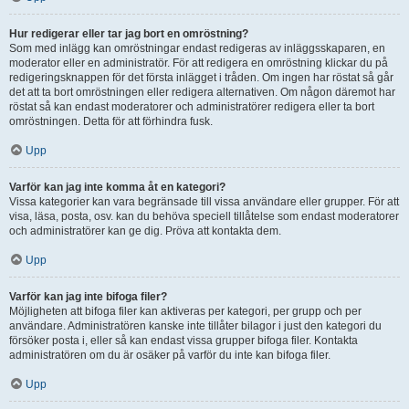
Hur redigerar eller tar jag bort en omröstning?
Som med inlägg kan omröstningar endast redigeras av inläggsskaparen, en
moderator eller en administratör. För att redigera en omröstning klickar du på
redigeringsknappen för det första inlägget i tråden. Om ingen har röstat så går
det att ta bort omröstningen eller redigera alternativen. Om någon däremot har
röstat så kan endast moderatorer och administratörer redigera eller ta bort
omröstningen. Detta för att förhindra fusk.
Upp
Varför kan jag inte komma åt en kategori?
Vissa kategorier kan vara begränsade till vissa användare eller grupper. För att
visa, läsa, posta, osv. kan du behöva speciell tillåtelse som endast moderatorer
och administratörer kan ge dig. Pröva att kontakta dem.
Upp
Varför kan jag inte bifoga filer?
Möjligheten att bifoga filer kan aktiveras per kategori, per grupp och per
användare. Administratören kanske inte tillåter bilagor i just den kategori du
försöker posta i, eller så kan endast vissa grupper bifoga filer. Kontakta
administratören om du är osäker på varför du inte kan bifoga filer.
Upp