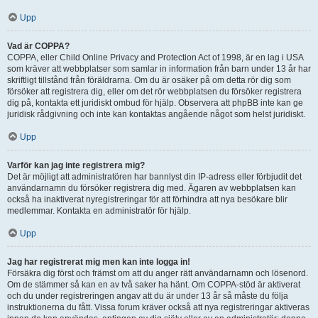
Upp
Vad är COPPA?
COPPA, eller Child Online Privacy and Protection Act of 1998, är en lag i USA
som kräver att webbplatser som samlar in information från barn under 13 år har
skriftligt tillstånd från föräldrarna. Om du är osäker på om detta rör dig som
försöker att registrera dig, eller om det rör webbplatsen du försöker registrera
dig på, kontakta ett juridiskt ombud för hjälp. Observera att phpBB inte kan ge
juridisk rådgivning och inte kan kontaktas angående något som helst juridiskt.
Upp
Varför kan jag inte registrera mig?
Det är möjligt att administratören har bannlyst din IP-adress eller förbjudit det
användarnamn du försöker registrera dig med. Ägaren av webbplatsen kan
också ha inaktiverat nyregistreringar för att förhindra att nya besökare blir
medlemmar. Kontakta en administratör för hjälp.
Upp
Jag har registrerat mig men kan inte logga in!
Försäkra dig först och främst om att du anger rätt användarnamn och lösenord.
Om de stämmer så kan en av två saker ha hänt. Om COPPA-stöd är aktiverat
och du under registreringen angav att du är under 13 år så måste du följa
instruktionerna du fått. Vissa forum kräver också att nya registreringar aktiveras