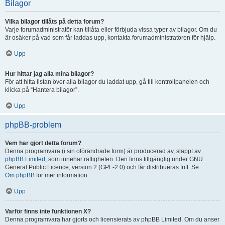
Bilagor
Vilka bilagor tillåts på detta forum?
Varje forumadministratör kan tillåta eller förbjuda vissa typer av bilagor. Om du
är osäker på vad som får laddas upp, kontakta forumadministratören för hjälp.
Upp
Hur hittar jag alla mina bilagor?
För att hitta listan över alla bilagor du laddat upp, gå till kontrollpanelen och
klicka på “Hantera bilagor”.
Upp
phpBB-problem
Vem har gjort detta forum?
Denna programvara (i sin oförändrade form) är producerad av, släppt av
phpBB Limited
, som innehar rättigheten. Den finns tillgänglig under GNU
General Public Licence, version 2 (GPL-2.0) och får distribueras fritt. Se
Om phpBB
för mer information.
Upp
Varför finns inte funktionen X?
Denna programvara har gjorts och licensierats av phpBB Limited. Om du anser