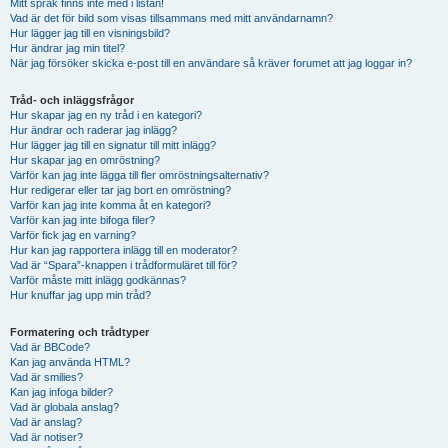
Mitt språk finns inte med i listan!
Vad är det för bild som visas tillsammans med mitt användarnamn?
Hur lägger jag till en visningsbild?
Hur ändrar jag min titel?
När jag försöker skicka e-post till en användare så kräver forumet att jag loggar in?
Tråd- och inläggsfrågor
Hur skapar jag en ny tråd i en kategori?
Hur ändrar och raderar jag inlägg?
Hur lägger jag till en signatur till mitt inlägg?
Hur skapar jag en omröstning?
Varför kan jag inte lägga till fler omröstningsalternativ?
Hur redigerar eller tar jag bort en omröstning?
Varför kan jag inte komma åt en kategori?
Varför kan jag inte bifoga filer?
Varför fick jag en varning?
Hur kan jag rapportera inlägg till en moderator?
Vad är “Spara”-knappen i trådformuläret till för?
Varför måste mitt inlägg godkännas?
Hur knuffar jag upp min tråd?
Formatering och trådtyper
Vad är BBCode?
Kan jag använda HTML?
Vad är smilies?
Kan jag infoga bilder?
Vad är globala anslag?
Vad är anslag?
Vad är notiser?