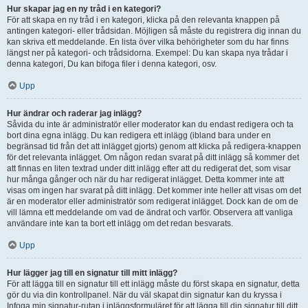
Hur skapar jag en ny tråd i en kategori?
För att skapa en ny tråd i en kategori, klicka på den relevanta knappen på
antingen kategori- eller trådsidan. Möjligen så måste du registrera dig innan du
kan skriva ett meddelande. En lista över vilka behörigheter som du har finns
längst ner på kategori- och trådsidorna. Exempel: Du kan skapa nya trådar i
denna kategori, Du kan bifoga filer i denna kategori, osv.
Upp
Hur ändrar och raderar jag inlägg?
Såvida du inte är administratör eller moderator kan du endast redigera och ta
bort dina egna inlägg. Du kan redigera ett inlägg (ibland bara under en
begränsad tid från det att inlägget gjorts) genom att klicka på redigera-knappen
för det relevanta inlägget. Om någon redan svarat på ditt inlägg så kommer det
att finnas en liten textrad under ditt inlägg efter att du redigerat det, som visar
hur många gånger och när du har redigerat inlägget. Detta kommer inte att
visas om ingen har svarat på ditt inlägg. Det kommer inte heller att visas om det
är en moderator eller administratör som redigerat inlägget. Dock kan de om de
vill lämna ett meddelande om vad de ändrat och varför. Observera att vanliga
användare inte kan ta bort ett inlägg om det redan besvarats.
Upp
Hur lägger jag till en signatur till mitt inlägg?
För att lägga till en signatur till ett inlägg måste du först skapa en signatur, detta
gör du via din kontrollpanel. När du väl skapat din signatur kan du kryssa i
Infoga min signatur-rutan i inläggsformuläret för att lägga till din signatur till ditt