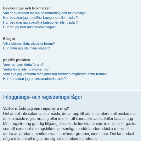
Bevakningar och bokmärken
Vad är skillnaden mellan bokmärkning och bevakning?
Hur bevakar jag specifika kategorier eller trådar?
Hur bevakar jag specifika kategorier eller trådar?
Hur tar jag bort mina bevakningar?
Bilagor
Vilka bilagor tillåts på detta forum?
Hur hittar jag alla mina bilagor?
phpBB-problem
Vem har gjort detta forum?
Varför finns inte funktionen X?
Vem ska jag kontakta med juridiska ärenden angående detta forum?
Hur kontaktar jag en forumadministratör?
Inloggnings- och registreringsfrågor
Varför måste jag ens registrera mig?
Det är det inte säkert att du måste, det är upp till administratören att bestämma
om du måste registrera dig eller inte för att kunna skriva och/eller läsa inlägg.
Men registrering ger dig tillgång till utökade funktioner som inte finns för gäster
som till exempel visningsbilder, personliga meddelanden, skicka e-post till
andra användare, medlemskap i användargrupper, med mera. Det tar endast
några minuter att registrera sig, så det rekommenderas.