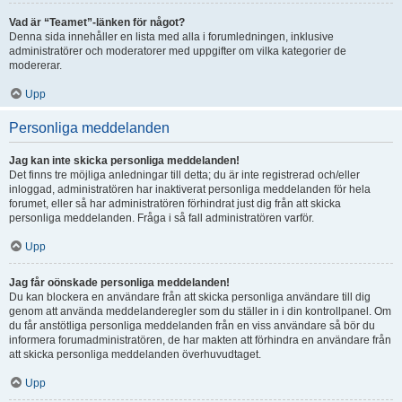
Vad är “Teamet”-länken för något?
Denna sida innehåller en lista med alla i forumledningen, inklusive
administratörer och moderatorer med uppgifter om vilka kategorier de
modererar.
Upp
Personliga meddelanden
Jag kan inte skicka personliga meddelanden!
Det finns tre möjliga anledningar till detta; du är inte registrerad och/eller
inloggad, administratören har inaktiverat personliga meddelanden för hela
forumet, eller så har administratören förhindrat just dig från att skicka
personliga meddelanden. Fråga i så fall administratören varför.
Upp
Jag får oönskade personliga meddelanden!
Du kan blockera en användare från att skicka personliga användare till dig
genom att använda meddelanderegler som du ställer in i din kontrollpanel. Om
du får anstötliga personliga meddelanden från en viss användare så bör du
informera forumadministratören, de har makten att förhindra en användare från
att skicka personliga meddelanden överhuvudtaget.
Upp