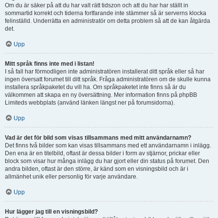
Om du är säker på att du har valt rätt tidszon och att du har har ställt in
sommartid korrekt och tiderna fortfarande inte stämmer så är serverns klocka
felinställd. Underrätta en administratör om detta problem så att de kan åtgärda
det.
Upp
Mitt språk finns inte med i listan!
I så fall har förmodligen inte administratören installerat ditt språk eller så har
ingen översatt forumet till ditt språk. Fråga administratören om de skulle kunna
installera språkpaketet du vill ha. Om språkpaketet inte finns så är du
välkommen att skapa en ny översättning. Mer information finns på phpBB
Limiteds webbplats (använd länken längst ner på forumsidorna).
Upp
Vad är det för bild som visas tillsammans med mitt användarnamn?
Det finns två bilder som kan visas tillsammans med ett användarnamn i inlägg.
Den ena är en titelbild, oftast är dessa bilder i form av stjärnor, prickar eller
block som visar hur många inlägg du har gjort eller din status på forumet. Den
andra bilden, oftast är den större, är känd som en visningsbild och är i
allmänhet unik eller personlig för varje användare.
Upp
Hur lägger jag till en visningsbild?