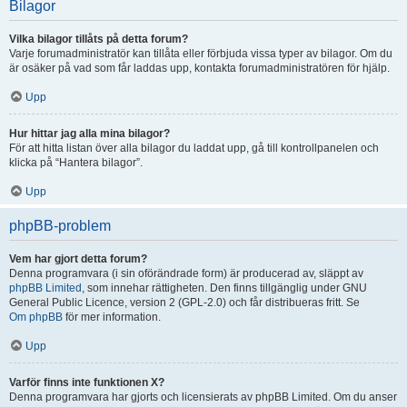
Bilagor
Vilka bilagor tillåts på detta forum?
Varje forumadministratör kan tillåta eller förbjuda vissa typer av bilagor. Om du
är osäker på vad som får laddas upp, kontakta forumadministratören för hjälp.
Upp
Hur hittar jag alla mina bilagor?
För att hitta listan över alla bilagor du laddat upp, gå till kontrollpanelen och
klicka på “Hantera bilagor”.
Upp
phpBB-problem
Vem har gjort detta forum?
Denna programvara (i sin oförändrade form) är producerad av, släppt av
phpBB Limited
, som innehar rättigheten. Den finns tillgänglig under GNU
General Public Licence, version 2 (GPL-2.0) och får distribueras fritt. Se
Om phpBB
för mer information.
Upp
Varför finns inte funktionen X?
Denna programvara har gjorts och licensierats av phpBB Limited. Om du anser