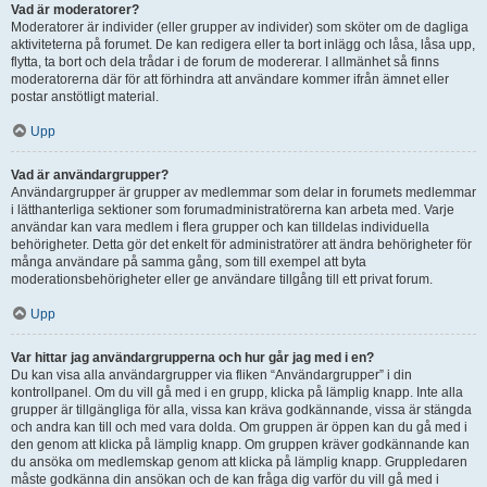
Vad är moderatorer?
Moderatorer är individer (eller grupper av individer) som sköter om de dagliga
aktiviteterna på forumet. De kan redigera eller ta bort inlägg och låsa, låsa upp,
flytta, ta bort och dela trådar i de forum de modererar. I allmänhet så finns
moderatorerna där för att förhindra att användare kommer ifrån ämnet eller
postar anstötligt material.
Upp
Vad är användargrupper?
Användargrupper är grupper av medlemmar som delar in forumets medlemmar
i lätthanterliga sektioner som forumadministratörerna kan arbeta med. Varje
användar kan vara medlem i flera grupper och kan tilldelas individuella
behörigheter. Detta gör det enkelt för administratörer att ändra behörigheter för
många användare på samma gång, som till exempel att byta
moderationsbehörigheter eller ge användare tillgång till ett privat forum.
Upp
Var hittar jag användargrupperna och hur går jag med i en?
Du kan visa alla användargrupper via fliken “Användargrupper” i din
kontrollpanel. Om du vill gå med i en grupp, klicka på lämplig knapp. Inte alla
grupper är tillgängliga för alla, vissa kan kräva godkännande, vissa är stängda
och andra kan till och med vara dolda. Om gruppen är öppen kan du gå med i
den genom att klicka på lämplig knapp. Om gruppen kräver godkännande kan
du ansöka om medlemskap genom att klicka på lämplig knapp. Gruppledaren
måste godkänna din ansökan och de kan fråga dig varför du vill gå med i