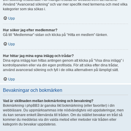
Använd “Avancerad sökning” och var mer specifik med termerna och med vilka
kategorier som ska sökas i.
Upp
Hur söker jag efter medlemmar?
Gå till “Medlemmar”-sidan och klicka på “Hitta en medlem”-länken.
Upp
Hur hittar jag mina egna inlägg och trådar?
Dina egna inlägg kan hittas antingen genom att klicka på “Visa dina inlägg” i
kontrollpanelen eller via din egen profilsida. För att söka efter dina trådar,
använd avancerad sökning och fyll i de olika alternativen på lämpligt sätt.
Upp
Bevakningar och bokmärken
Vad är skillnaden mellan bokmärkning och bevakning?
Bokmärkning i phpBB3 är ganska likt bokmärkning (eller favoriter) i din
webbläsare. Du uppmärksammas inte nödvändigtvis vid uppdateringar, men
du kan senare enkelt återvända till tråden. Om du istället bevakar en tråd så
kommer du meddelas via din valda metod eller metoder när tråden eller
kategorin du bevakar uppdateras.