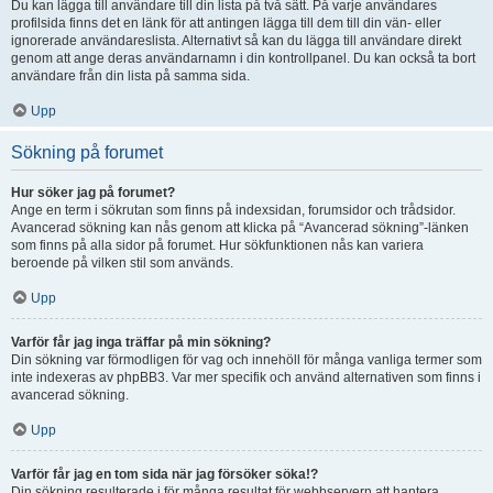
Du kan lägga till användare till din lista på två sätt. På varje användares
profilsida finns det en länk för att antingen lägga till dem till din vän- eller
ignorerade användareslista. Alternativt så kan du lägga till användare direkt
genom att ange deras användarnamn i din kontrollpanel. Du kan också ta bort
användare från din lista på samma sida.
Upp
Sökning på forumet
Hur söker jag på forumet?
Ange en term i sökrutan som finns på indexsidan, forumsidor och trådsidor.
Avancerad sökning kan nås genom att klicka på “Avancerad sökning”-länken
som finns på alla sidor på forumet. Hur sökfunktionen nås kan variera
beroende på vilken stil som används.
Upp
Varför får jag inga träffar på min sökning?
Din sökning var förmodligen för vag och innehöll för många vanliga termer som
inte indexeras av phpBB3. Var mer specifik och använd alternativen som finns i
avancerad sökning.
Upp
Varför får jag en tom sida när jag försöker söka!?
Din sökning resulterade i för många resultat för webbservern att hantera.