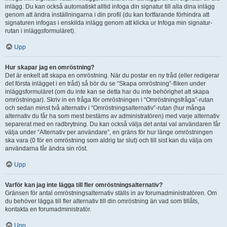
inlägg. Du kan också automatiskt alltid infoga din signatur till alla dina inlägg
genom att ändra inställningarna i din profil (du kan fortfarande förhindra att
signaturen infogas i enskilda inlägg genom att klicka ur Infoga min signatur-
rutan i inläggsformuläret).
Upp
Hur skapar jag en omröstning?
Det är enkelt att skapa en omröstning. När du postar en ny tråd (eller redigerar
det första inlägget i en tråd) så bör du se “Skapa omröstning”-fliken under
inläggsformuläret (om du inte kan se detta har du inte behörighet att skapa
omröstningar). Skriv in en fråga för omröstningen i “Omröstningsfråga”-rutan
och sedan minst två alternativ i “Omröstningsalternativ”-rutan (hur många
alternativ du får ha som mest bestäms av administratören) med varje alternativ
separerat med en radbrytning. Du kan också välja det antal val användaren får
välja under “Alternativ per användare”, en gräns för hur länge omröstningen
ska vara (0 för en omröstning som aldrig tar slut) och till sist kan du välja om
användarna får ändra sin röst.
Upp
Varför kan jag inte lägga till fler omröstningsalternativ?
Gränsen för antal omröstningsalternativ ställs in av forumadministratören. Om
du behöver lägga till fler alternativ till din omröstning än vad som tillåts,
kontakta en forumadministratör.
Upp