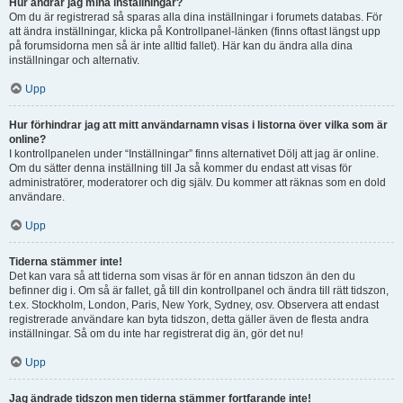
Hur ändrar jag mina inställningar?
Om du är registrerad så sparas alla dina inställningar i forumets databas. För
att ändra inställningar, klicka på Kontrollpanel-länken (finns oftast längst upp
på forumsidorna men så är inte alltid fallet). Här kan du ändra alla dina
inställningar och alternativ.
Upp
Hur förhindrar jag att mitt användarnamn visas i listorna över vilka som är
online?
I kontrollpanelen under “Inställningar” finns alternativet Dölj att jag är online.
Om du sätter denna inställning till Ja så kommer du endast att visas för
administratörer, moderatorer och dig själv. Du kommer att räknas som en dold
användare.
Upp
Tiderna stämmer inte!
Det kan vara så att tiderna som visas är för en annan tidszon än den du
befinner dig i. Om så är fallet, gå till din kontrollpanel och ändra till rätt tidszon,
t.ex. Stockholm, London, Paris, New York, Sydney, osv. Observera att endast
registrerade användare kan byta tidszon, detta gäller även de flesta andra
inställningar. Så om du inte har registrerat dig än, gör det nu!
Upp
Jag ändrade tidszon men tiderna stämmer fortfarande inte!