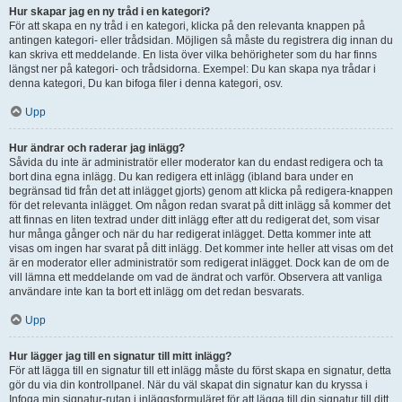
Hur skapar jag en ny tråd i en kategori?
För att skapa en ny tråd i en kategori, klicka på den relevanta knappen på
antingen kategori- eller trådsidan. Möjligen så måste du registrera dig innan du
kan skriva ett meddelande. En lista över vilka behörigheter som du har finns
längst ner på kategori- och trådsidorna. Exempel: Du kan skapa nya trådar i
denna kategori, Du kan bifoga filer i denna kategori, osv.
Upp
Hur ändrar och raderar jag inlägg?
Såvida du inte är administratör eller moderator kan du endast redigera och ta
bort dina egna inlägg. Du kan redigera ett inlägg (ibland bara under en
begränsad tid från det att inlägget gjorts) genom att klicka på redigera-knappen
för det relevanta inlägget. Om någon redan svarat på ditt inlägg så kommer det
att finnas en liten textrad under ditt inlägg efter att du redigerat det, som visar
hur många gånger och när du har redigerat inlägget. Detta kommer inte att
visas om ingen har svarat på ditt inlägg. Det kommer inte heller att visas om det
är en moderator eller administratör som redigerat inlägget. Dock kan de om de
vill lämna ett meddelande om vad de ändrat och varför. Observera att vanliga
användare inte kan ta bort ett inlägg om det redan besvarats.
Upp
Hur lägger jag till en signatur till mitt inlägg?
För att lägga till en signatur till ett inlägg måste du först skapa en signatur, detta
gör du via din kontrollpanel. När du väl skapat din signatur kan du kryssa i
Infoga min signatur-rutan i inläggsformuläret för att lägga till din signatur till ditt