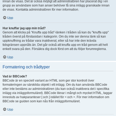
innan de visas. Det är också möjligt att administratören har placerat dig i en
grupp av användare som han anser behöver få sina inlägg granskade innan
de visas. Kontakta administratören för mer information.
Upp
Hur knuffar jag upp min tråd?
Genom att klicka på “Knuffa upp tråd”-länken i tråden så kan du "knuffa upp"
tråden överst på förstasidan i kategorin. Om du inte ser denna länk så kan
uppknuffning av trådar vara inaktiverat, eller så har inte den krävda
tidsgränsen uppnåts än. Det går också att knuffa upp en tråd genom att helt
enkelt svara på den. Försäkra dig dock först om att du följer forumreglerna.
Upp
Formatering och trådtyper
Vad är BBCode?
BBCode är en speciell variant av HTML som ger stor kontroll över
formateringen av särskilda objekt i ett inlägg. Om du kan använda BBCode
eller inte bestäms av administratören (du kan också inaktivera det i specifika
inlägg via inläggsformuläret). BBCode liknar i mångt och mycket HTML, taggar
innesluts av hakparanteser [ och ] istället för < och >. För mer information om
BBCode se guiden som kan nås från inläggsformuläret.
Upp