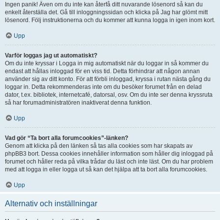
Ingen panik! Även om du inte kan återfå ditt nuvarande lösenord så kan du
enkelt återställa det. Gå till inloggningssidan och klicka på Jag har glömt mitt
lösenord. Följ instruktionerna och du kommer att kunna logga in igen inom kort.
Upp
Varför loggas jag ut automatiskt?
Om du inte kryssar i Logga in mig automatiskt när du loggar in så kommer du
endast att hållas inloggad för en viss tid. Detta förhindrar att någon annan
använder sig av ditt konto. För att förbli inloggad, kryssa i rutan nästa gång du
loggar in. Detta rekommenderas inte om du besöker forumet från en delad
dator, t.ex. bibliotek, internetcafé, datorsal, osv. Om du inte ser denna kryssruta
så har forumadministratören inaktiverat denna funktion.
Upp
Vad gör “Ta bort alla forumcookies”-länken?
Genom att klicka på den länken så tas alla cookies som har skapats av
phpBB3 bort. Dessa cookies innehåller information som håller dig inloggad på
forumet och håller reda på vilka trådar du läst och inte läst. Om du har problem
med att logga in eller logga ut så kan det hjälpa att ta bort alla forumcookies.
Upp
Alternativ och inställningar