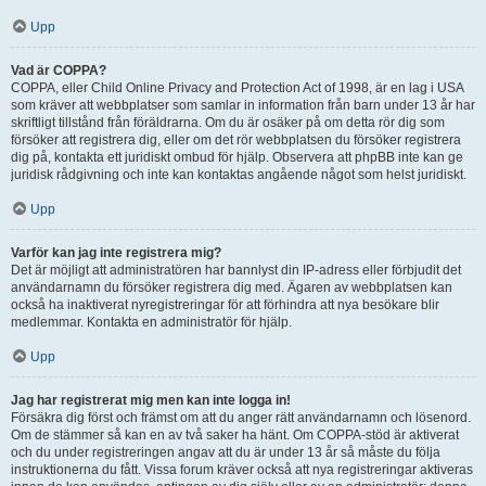
Upp
Vad är COPPA?
COPPA, eller Child Online Privacy and Protection Act of 1998, är en lag i USA
som kräver att webbplatser som samlar in information från barn under 13 år har
skriftligt tillstånd från föräldrarna. Om du är osäker på om detta rör dig som
försöker att registrera dig, eller om det rör webbplatsen du försöker registrera
dig på, kontakta ett juridiskt ombud för hjälp. Observera att phpBB inte kan ge
juridisk rådgivning och inte kan kontaktas angående något som helst juridiskt.
Upp
Varför kan jag inte registrera mig?
Det är möjligt att administratören har bannlyst din IP-adress eller förbjudit det
användarnamn du försöker registrera dig med. Ägaren av webbplatsen kan
också ha inaktiverat nyregistreringar för att förhindra att nya besökare blir
medlemmar. Kontakta en administratör för hjälp.
Upp
Jag har registrerat mig men kan inte logga in!
Försäkra dig först och främst om att du anger rätt användarnamn och lösenord.
Om de stämmer så kan en av två saker ha hänt. Om COPPA-stöd är aktiverat
och du under registreringen angav att du är under 13 år så måste du följa
instruktionerna du fått. Vissa forum kräver också att nya registreringar aktiveras