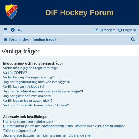
DIF Hockey Forum
FAQ
Bli medlem
Logga in
S
Forumindex
Vanliga frågor
ö
Vanliga frågor
k
Inloggnings- och registreringsfrågor
Varför måste jag ens registrera mig?
Vad är COPPA?
Varför kan jag inte registrera mig?
Jag har registrerat mig men kan inte logga in!
Varför kan jag inte logga in?
Jag har registrerat mig men kan inte logga in längre?!
Jag har glömt bort mitt lösenord!
Varför loggas jag ut automatiskt?
Vad gör “Ta bort alla forumcookies”-länken?
Alternativ och inställningar
Hur ändrar jag mina inställningar?
Hur förhindrar jag att mitt användarnamn visas i listorna över vilka som är online?
Tiderna stämmer inte!
Jag ändrade tidszon men tiderna stämmer fortfarande inte!