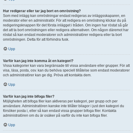
Hur redigerar eller tar jag bort en omröstning?
Som med inlägg kan omröstningar endast redigeras av inläggsskaparen, en
moderator eller en administratör. För att redigera en omröstning klickar du på
redigeringsknappen för det första inlägget i tråden. Om ingen har röstat så går
det att ta bort omröstningen eller redigera alternativen. Om någon däremot har
röstat så kan endast moderatorer och administratörer redigera eller ta bort
omröstningen. Detta för att förhindra fusk.
Upp
Varför kan jag inte komma åt en kategori?
Vissa kategorier kan vara begränsade till vissa användare eller grupper. För att
visa, läsa, posta, osv. kan du behöva speciell tillåtelse som endast moderatorer
och administratörer kan ge dig. Pröva att kontakta dem.
Upp
Varför kan jag inte bifoga filer?
Möjligheten att bifoga filer kan aktiveras per kategori, per grupp och per
användare. Administratören kanske inte tillåter bilagor i just den kategori du
försöker posta i, eller så kan endast vissa grupper bifoga filer. Kontakta
administratören om du är osäker på varför du inte kan bifoga filer.
Upp