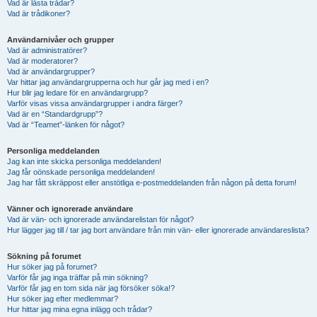
Vad är låsta trådar?
Vad är trådikoner?
Användarnivåer och grupper
Vad är administratörer?
Vad är moderatorer?
Vad är användargrupper?
Var hittar jag användargrupperna och hur går jag med i en?
Hur blir jag ledare för en användargrupp?
Varför visas vissa användargrupper i andra färger?
Vad är en “Standardgrupp”?
Vad är “Teamet”-länken för något?
Personliga meddelanden
Jag kan inte skicka personliga meddelanden!
Jag får oönskade personliga meddelanden!
Jag har fått skräppost eller anstötliga e-postmeddelanden från någon på detta forum!
Vänner och ignorerade användare
Vad är vän- och ignorerade användarelistan för något?
Hur lägger jag till / tar jag bort användare från min vän- eller ignorerade användareslista?
Sökning på forumet
Hur söker jag på forumet?
Varför får jag inga träffar på min sökning?
Varför får jag en tom sida när jag försöker söka!?
Hur söker jag efter medlemmar?
Hur hittar jag mina egna inlägg och trådar?