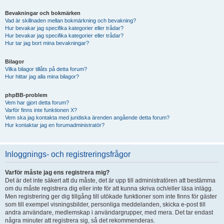
Bevakningar och bokmärken
Vad är skillnaden mellan bokmärkning och bevakning?
Hur bevakar jag specifika kategorier eller trådar?
Hur bevakar jag specifika kategorier eller trådar?
Hur tar jag bort mina bevakningar?
Bilagor
Vilka bilagor tillåts på detta forum?
Hur hittar jag alla mina bilagor?
phpBB-problem
Vem har gjort detta forum?
Varför finns inte funktionen X?
Vem ska jag kontakta med juridiska ärenden angående detta forum?
Hur kontaktar jag en forumadministratör?
Inloggnings- och registreringsfrågor
Varför måste jag ens registrera mig?
Det är det inte säkert att du måste, det är upp till administratören att bestämma
om du måste registrera dig eller inte för att kunna skriva och/eller läsa inlägg.
Men registrering ger dig tillgång till utökade funktioner som inte finns för gäster
som till exempel visningsbilder, personliga meddelanden, skicka e-post till
andra användare, medlemskap i användargrupper, med mera. Det tar endast
några minuter att registrera sig, så det rekommenderas.