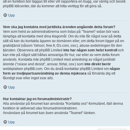
att en funktion bör läggas till eller vill rapportera en bugg, var vänlig och besök
phpBB Idécenter, där du kommer att hitta verktyg för att göra så.
Upp
Vem ska jag kontakta med juridiska ärenden angående detta forum?
Vem som helst av administratörerna som listas på “Teamet”-sidan bör vara
lämpliga att kontakta med dina klagomål. Om du inte får något svar på detta
sätt så kan du kontakta ägaren av domänen eller, om detta forum ligger på en
gratistjänst (såsom Yahoo!, free.fr, f2s.com, osv.), abuse-avdelningen för den
tjänsten. Observera att phpBB Limited
inte har någon som helst kontroll
och
kan inte på något sätt hållas ansvariga för hur, var eller av vem detta forum
används. Kontakta inte phpBB Limited med anledning av något juridiskt
ärende (“cease and desist”, ansvar, förtal, osv.) som
inte direkt berör
webbplatsen phpBB.com. Om du ändå kontaktar phpBB Limited om
någon
form av tredjepartsanvändning av denna mjukvara
så förvänta dig ett
fåordigt svar eller inget svar alls.
Upp
Hur kontaktar jag en forumadministratör?
Alla användar på forumet kan använda "Kontakta oss"-formuläret, ifall denna
funktion är aktiverad utav forumadministratören.
Användare på forumet kan även använda "Teamet"-länken.
Upp