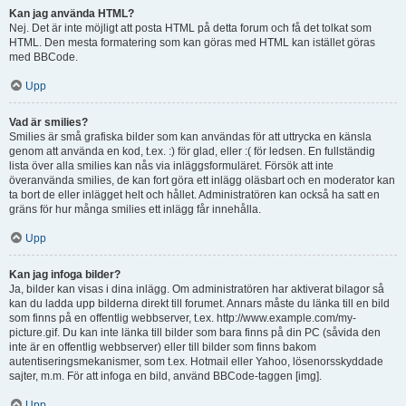
Kan jag använda HTML?
Nej. Det är inte möjligt att posta HTML på detta forum och få det tolkat som
HTML. Den mesta formatering som kan göras med HTML kan istället göras
med BBCode.
Upp
Vad är smilies?
Smilies är små grafiska bilder som kan användas för att uttrycka en känsla
genom att använda en kod, t.ex. :) för glad, eller :( för ledsen. En fullständig
lista över alla smilies kan nås via inläggsformuläret. Försök att inte
överanvända smilies, de kan fort göra ett inlägg oläsbart och en moderator kan
ta bort de eller inlägget helt och hållet. Administratören kan också ha satt en
gräns för hur många smilies ett inlägg får innehålla.
Upp
Kan jag infoga bilder?
Ja, bilder kan visas i dina inlägg. Om administratören har aktiverat bilagor så
kan du ladda upp bilderna direkt till forumet. Annars måste du länka till en bild
som finns på en offentlig webbserver, t.ex. http://www.example.com/my-
picture.gif. Du kan inte länka till bilder som bara finns på din PC (såvida den
inte är en offentlig webbserver) eller till bilder som finns bakom
autentiseringsmekanismer, som t.ex. Hotmail eller Yahoo, lösenorsskyddade
sajter, m.m. För att infoga en bild, använd BBCode-taggen [img].
Upp