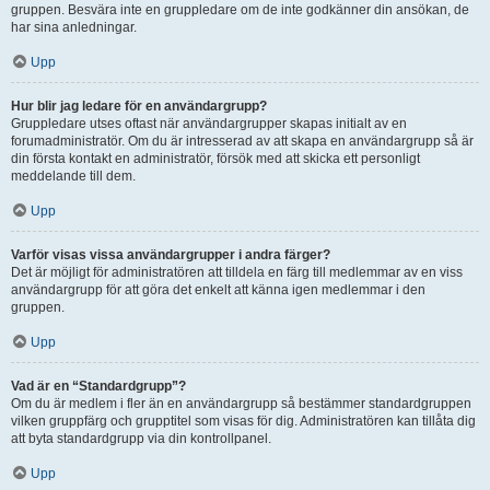
gruppen. Besvära inte en gruppledare om de inte godkänner din ansökan, de
har sina anledningar.
Upp
Hur blir jag ledare för en användargrupp?
Gruppledare utses oftast när användargrupper skapas initialt av en
forumadministratör. Om du är intresserad av att skapa en användargrupp så är
din första kontakt en administratör, försök med att skicka ett personligt
meddelande till dem.
Upp
Varför visas vissa användargrupper i andra färger?
Det är möjligt för administratören att tilldela en färg till medlemmar av en viss
användargrupp för att göra det enkelt att känna igen medlemmar i den
gruppen.
Upp
Vad är en “Standardgrupp”?
Om du är medlem i fler än en användargrupp så bestämmer standardgruppen
vilken gruppfärg och grupptitel som visas för dig. Administratören kan tillåta dig
att byta standardgrupp via din kontrollpanel.
Upp