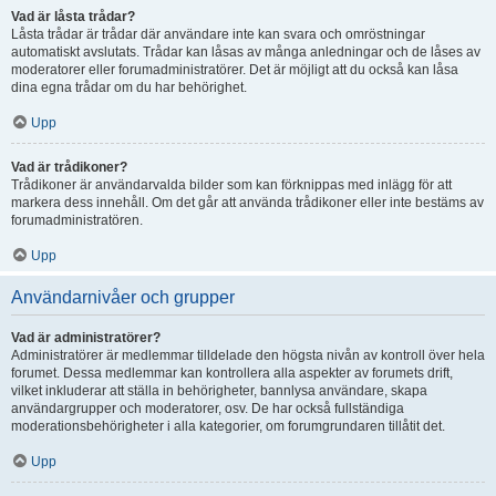
Vad är låsta trådar?
Låsta trådar är trådar där användare inte kan svara och omröstningar
automatiskt avslutats. Trådar kan låsas av många anledningar och de låses av
moderatorer eller forumadministratörer. Det är möjligt att du också kan låsa
dina egna trådar om du har behörighet.
Upp
Vad är trådikoner?
Trådikoner är användarvalda bilder som kan förknippas med inlägg för att
markera dess innehåll. Om det går att använda trådikoner eller inte bestäms av
forumadministratören.
Upp
Användarnivåer och grupper
Vad är administratörer?
Administratörer är medlemmar tilldelade den högsta nivån av kontroll över hela
forumet. Dessa medlemmar kan kontrollera alla aspekter av forumets drift,
vilket inkluderar att ställa in behörigheter, bannlysa användare, skapa
användargrupper och moderatorer, osv. De har också fullständiga
moderationsbehörigheter i alla kategorier, om forumgrundaren tillåtit det.
Upp