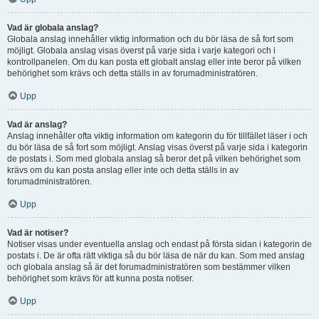
Vad är globala anslag?
Globala anslag innehåller viktig information och du bör läsa de så fort som
möjligt. Globala anslag visas överst på varje sida i varje kategori och i
kontrollpanelen. Om du kan posta ett globalt anslag eller inte beror på vilken
behörighet som krävs och detta ställs in av forumadministratören.
Upp
Vad är anslag?
Anslag innehåller ofta viktig information om kategorin du för tillfället läser i och
du bör läsa de så fort som möjligt. Anslag visas överst på varje sida i kategorin
de postats i. Som med globala anslag så beror det på vilken behörighet som
krävs om du kan posta anslag eller inte och detta ställs in av
forumadministratören.
Upp
Vad är notiser?
Notiser visas under eventuella anslag och endast på första sidan i kategorin de
postats i. De är ofta rätt viktiga så du bör läsa de när du kan. Som med anslag
och globala anslag så är det forumadministratören som bestämmer vilken
behörighet som krävs för att kunna posta notiser.
Upp