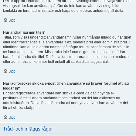
Det är upp till forumadministratören att tillåta visningsbilder och välja vilka sätt
visningsbilder kan användas på. Om du inte kan använda visningsbilder,
kontakta en forumadministratör och fråga de om deras anledning till detta.
Upp
Hur ändrar jag min titel?
Titlar, som visas under ditt användarnamn, visar hur många inlägg du har gjort
eller identifierar speciella användare, t.ex. moderatorer eller administratörer. I
allmänhet kan du inte ändra namnet på några forumtitlar eftersom de ställs in
av forumadministratören. Missbruka inte forumet genom att posta i onödan
bara för att ändra din titel. De flesta forum tolererar inte detta och en moderator
eller administratör kommer helt enkelt att sänka ditt inläggsantal.
Upp
När jag försöker skicka e-post till en användare så kräver forumet att jag
loggar in?
Endast registrerade användare kan skicka e-post via det inbygga e-
postformuläret till andra användare och endast om det har aktiverats av
administratören. Detta för att förhindra att anonyma användare använder det
för att skicka skräppost.
Upp
Tråd- och inläggsfrågor