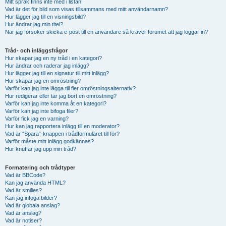
Mitt språk finns inte med i listan!
Vad är det för bild som visas tillsammans med mitt användarnamn?
Hur lägger jag till en visningsbild?
Hur ändrar jag min titel?
När jag försöker skicka e-post till en användare så kräver forumet att jag loggar in?
Tråd- och inläggsfrågor
Hur skapar jag en ny tråd i en kategori?
Hur ändrar och raderar jag inlägg?
Hur lägger jag till en signatur till mitt inlägg?
Hur skapar jag en omröstning?
Varför kan jag inte lägga till fler omröstningsalternativ?
Hur redigerar eller tar jag bort en omröstning?
Varför kan jag inte komma åt en kategori?
Varför kan jag inte bifoga filer?
Varför fick jag en varning?
Hur kan jag rapportera inlägg till en moderator?
Vad är “Spara”-knappen i trådformuläret till för?
Varför måste mitt inlägg godkännas?
Hur knuffar jag upp min tråd?
Formatering och trådtyper
Vad är BBCode?
Kan jag använda HTML?
Vad är smilies?
Kan jag infoga bilder?
Vad är globala anslag?
Vad är anslag?
Vad är notiser?