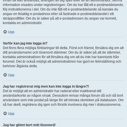
innan de kan användas, antingen av dig själv eller av an administratör; denna
information visades under registreringen. Om du har fått ett e-postmeddelande,
följ instruktionerna i det. Om du inte fått ett e-postmeddelande så kanske du
angav en felaktig e-postadress eller så fastnade e-postmeddelandet i ett
skräppostfilter. Om du är säker på att e-postadressen du angav var korrekt,
kontakta en administratör.
Upp
Varför kan jag inte logga in?
Det finns flera möjliga förklaringar till detta. Först och främst, försäkra dig om att
ditt användarnamn och lösenord stämmer. Om du är säker på att de stämmer,
kontakta administratören för att försäkra dig om att du inte har bannlysts från
forumet. Det är också möjligt att administratören har gjort en felinställning och
behöver åtgärda detta.
Upp
Jag har registrerat mig men kan inte logga in längre?!
Det är möjligt att en administratör har raderat eller inaktiverat ditt
användarkonto av någon orsak. Dessutom rensar många forum då och då bort
användare som inte postat på länge för att minska storleken på databasen. Om
så har skett, registrera dig igen och försök involvera dig mer i diskussionerna.
Upp
Jag har glömt bort mitt lösenord!