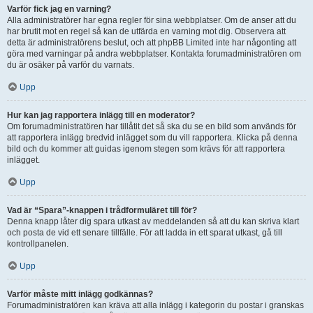
Varför fick jag en varning?
Alla administratörer har egna regler för sina webbplatser. Om de anser att du
har brutit mot en regel så kan de utfärda en varning mot dig. Observera att
detta är administratörens beslut, och att phpBB Limited inte har någonting att
göra med varningar på andra webbplatser. Kontakta forumadministratören om
du är osäker på varför du varnats.
Upp
Hur kan jag rapportera inlägg till en moderator?
Om forumadministratören har tillåtit det så ska du se en bild som används för
att rapportera inlägg bredvid inlägget som du vill rapportera. Klicka på denna
bild och du kommer att guidas igenom stegen som krävs för att rapportera
inlägget.
Upp
Vad är “Spara”-knappen i trådformuläret till för?
Denna knapp låter dig spara utkast av meddelanden så att du kan skriva klart
och posta de vid ett senare tillfälle. För att ladda in ett sparat utkast, gå till
kontrollpanelen.
Upp
Varför måste mitt inlägg godkännas?
Forumadministratören kan kräva att alla inlägg i kategorin du postar i granskas