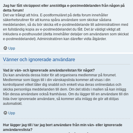
Jag har fått skräppost eller anstötliga e-postmeddelanden från någon på
detta forum!
Det var tråkigt att höra. E-postformuläret på detta forum innehåller
säkerhetsrutiner för att kunna spåra användare som skickar sådana
meddelanden, så du bör skicka ett e-postmeddelande till administratören med
en fullständig kopia av e-postmeddelandet du fått. Det är väldigt viktigt att
inkludera e-posthuvudet (detta innehåller detaljer om användaren som skickat
e-postmeddelandet). Administratören kan därefter vidta åtgärder.
Upp
Vänner och ignorerade användare
Vad är vän- och ignorerade användarelistan för något?
Du kan använda dessa listor för att organisera medlemmar på forumet.
Medlemmar som läggs till i din vänskapslista kommer att visas i din
kontrollpanel vilket låter dig snabbt och enkelt visa deras onlinestatus och
skicka personliga meddelanden till dem. Om det stöds i mallen så kan inlägg
från dessa användare också framhävas. Om du lägger till en användare till din
lista över ignorerade användare, så kommer alla inlägg de gör att döljas
automatiskt.
Upp
Hur lägger jag till / tar jag bort användare från min vän- eller ignorerade
användareslista?