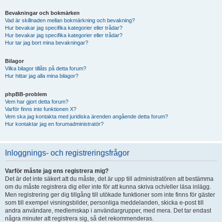
Bevakningar och bokmärken
Vad är skillnaden mellan bokmärkning och bevakning?
Hur bevakar jag specifika kategorier eller trådar?
Hur bevakar jag specifika kategorier eller trådar?
Hur tar jag bort mina bevakningar?
Bilagor
Vilka bilagor tillåts på detta forum?
Hur hittar jag alla mina bilagor?
phpBB-problem
Vem har gjort detta forum?
Varför finns inte funktionen X?
Vem ska jag kontakta med juridiska ärenden angående detta forum?
Hur kontaktar jag en forumadministratör?
Inloggnings- och registreringsfrågor
Varför måste jag ens registrera mig?
Det är det inte säkert att du måste, det är upp till administratören att bestämma
om du måste registrera dig eller inte för att kunna skriva och/eller läsa inlägg.
Men registrering ger dig tillgång till utökade funktioner som inte finns för gäster
som till exempel visningsbilder, personliga meddelanden, skicka e-post till
andra användare, medlemskap i användargrupper, med mera. Det tar endast
några minuter att registrera sig, så det rekommenderas.