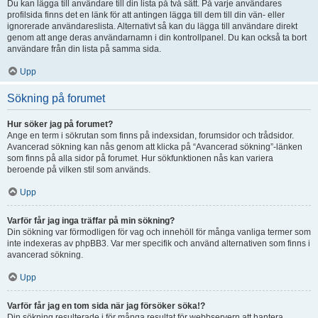
Du kan lägga till användare till din lista på två sätt. På varje användares
profilsida finns det en länk för att antingen lägga till dem till din vän- eller
ignorerade användareslista. Alternativt så kan du lägga till användare direkt
genom att ange deras användarnamn i din kontrollpanel. Du kan också ta bort
användare från din lista på samma sida.
Upp
Sökning på forumet
Hur söker jag på forumet?
Ange en term i sökrutan som finns på indexsidan, forumsidor och trådsidor.
Avancerad sökning kan nås genom att klicka på “Avancerad sökning”-länken
som finns på alla sidor på forumet. Hur sökfunktionen nås kan variera
beroende på vilken stil som används.
Upp
Varför får jag inga träffar på min sökning?
Din sökning var förmodligen för vag och innehöll för många vanliga termer som
inte indexeras av phpBB3. Var mer specifik och använd alternativen som finns i
avancerad sökning.
Upp
Varför får jag en tom sida när jag försöker söka!?
Din sökning resulterade i för många resultat för webbservern att hantera.