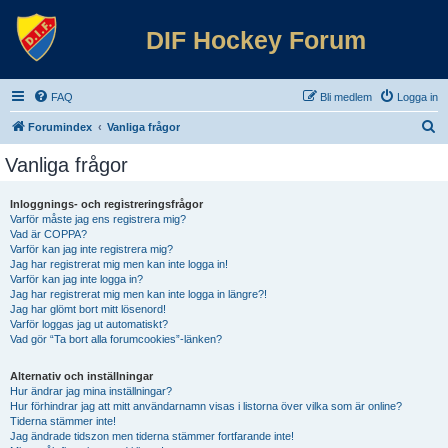
DIF Hockey Forum
FAQ
Bli medlem
Logga in
S
Forumindex
Vanliga frågor
ö
Vanliga frågor
k
Inloggnings- och registreringsfrågor
Varför måste jag ens registrera mig?
Vad är COPPA?
Varför kan jag inte registrera mig?
Jag har registrerat mig men kan inte logga in!
Varför kan jag inte logga in?
Jag har registrerat mig men kan inte logga in längre?!
Jag har glömt bort mitt lösenord!
Varför loggas jag ut automatiskt?
Vad gör “Ta bort alla forumcookies”-länken?
Alternativ och inställningar
Hur ändrar jag mina inställningar?
Hur förhindrar jag att mitt användarnamn visas i listorna över vilka som är online?
Tiderna stämmer inte!
Jag ändrade tidszon men tiderna stämmer fortfarande inte!