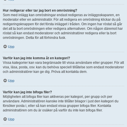
Hur redigerar eller tar jag bort en omröstning?
Som med inlägg kan omröstningar endast redigeras av inläggsskaparen, en
moderator eller en administratör. För att redigera en omröstning klickar du på
redigeringsknappen för det första inlägget i tråden. Om ingen har röstat så går
det att ta bort omröstningen eller redigera alternativen. Om någon däremot har
röstat så kan endast moderatorer och administratörer redigera eller ta bort
omröstningen. Detta för att förhindra fusk.
Upp
Varför kan jag inte komma åt en kategori?
Vissa kategorier kan vara begränsade till vissa användare eller grupper. För att
visa, läsa, posta, osv. kan du behöva speciell tillåtelse som endast moderatorer
och administratörer kan ge dig. Pröva att kontakta dem.
Upp
Varför kan jag inte bifoga filer?
Möjligheten att bifoga filer kan aktiveras per kategori, per grupp och per
användare. Administratören kanske inte tillåter bilagor i just den kategori du
försöker posta i, eller så kan endast vissa grupper bifoga filer. Kontakta
administratören om du är osäker på varför du inte kan bifoga filer.
Upp