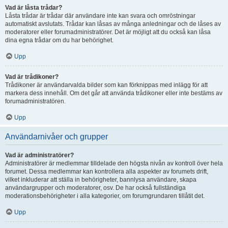
Vad är låsta trådar?
Låsta trådar är trådar där användare inte kan svara och omröstningar
automatiskt avslutats. Trådar kan låsas av många anledningar och de låses av
moderatorer eller forumadministratörer. Det är möjligt att du också kan låsa
dina egna trådar om du har behörighet.
Upp
Vad är trådikoner?
Trådikoner är användarvalda bilder som kan förknippas med inlägg för att
markera dess innehåll. Om det går att använda trådikoner eller inte bestäms av
forumadministratören.
Upp
Användarnivåer och grupper
Vad är administratörer?
Administratörer är medlemmar tilldelade den högsta nivån av kontroll över hela
forumet. Dessa medlemmar kan kontrollera alla aspekter av forumets drift,
vilket inkluderar att ställa in behörigheter, bannlysa användare, skapa
användargrupper och moderatorer, osv. De har också fullständiga
moderationsbehörigheter i alla kategorier, om forumgrundaren tillåtit det.
Upp