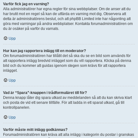
Varför fick jag en varning?
Alla administratörer har egna regler för sina webbplatser. Om de anser att du
har brutit mot en regel så kan de utfärda en varning mot dig. Observera att
detta är administratörens beslut, och att phpBB Limited inte har någonting att
göra med varningar på andra webbplatser. Kontakta forumadministratören om
du är osäker på varför du varnats.
Upp
Hur kan jag rapportera inlägg till en moderator?
Om forumadministratören har tillåtit det så ska du se en bild som används för
att rapportera inlägg bredvid inlägget som du vill rapportera. Klicka på denna
bild och du kommer att guidas igenom stegen som krävs för att rapportera
inlägget.
Upp
Vad är “Spara”-knappen i trådformuläret till för?
Denna knapp låter dig spara utkast av meddelanden så att du kan skriva klart
och posta de vid ett senare tillfälle. För att ladda in ett sparat utkast, gå till
kontrollpanelen.
Upp
Varför måste mitt inlägg godkännas?
Forumadministratören kan kräva att alla inlägg i kategorin du postar i granskas