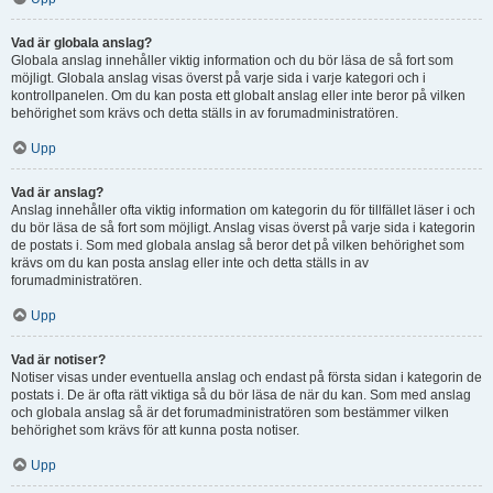
Vad är globala anslag?
Globala anslag innehåller viktig information och du bör läsa de så fort som
möjligt. Globala anslag visas överst på varje sida i varje kategori och i
kontrollpanelen. Om du kan posta ett globalt anslag eller inte beror på vilken
behörighet som krävs och detta ställs in av forumadministratören.
Upp
Vad är anslag?
Anslag innehåller ofta viktig information om kategorin du för tillfället läser i och
du bör läsa de så fort som möjligt. Anslag visas överst på varje sida i kategorin
de postats i. Som med globala anslag så beror det på vilken behörighet som
krävs om du kan posta anslag eller inte och detta ställs in av
forumadministratören.
Upp
Vad är notiser?
Notiser visas under eventuella anslag och endast på första sidan i kategorin de
postats i. De är ofta rätt viktiga så du bör läsa de när du kan. Som med anslag
och globala anslag så är det forumadministratören som bestämmer vilken
behörighet som krävs för att kunna posta notiser.
Upp