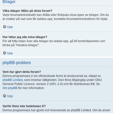
Bilagor
Vilka bilagor tillåts på detta forum?
Varje forumadministratör kan tillåta eller förbjuda vissa typer av bilagor. Om du
är osäker på vad som får laddas upp, kontakta forumadministratören för hjälp.
Upp
Hur hittar jag alla mina bilagor?
För att hitta listan över alla bilagor du laddat upp, gå till kontrollpanelen och
klicka på “Hantera bilagor”.
Upp
phpBB-problem
Vem har gjort detta forum?
Denna programvara (i sin oförändrade form) är producerad av, släppt av
phpBB Limited
, som innehar rättigheten. Den finns tillgänglig under GNU
General Public Licence, version 2 (GPL-2.0) och får distribueras fritt. Se
Om phpBB
för mer information.
Upp
Varför finns inte funktionen X?
Denna programvara har gjorts och licensierats av phpBB Limited. Om du anser