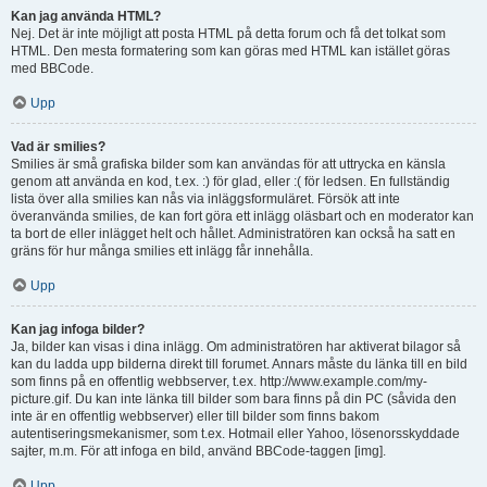
Kan jag använda HTML?
Nej. Det är inte möjligt att posta HTML på detta forum och få det tolkat som
HTML. Den mesta formatering som kan göras med HTML kan istället göras
med BBCode.
Upp
Vad är smilies?
Smilies är små grafiska bilder som kan användas för att uttrycka en känsla
genom att använda en kod, t.ex. :) för glad, eller :( för ledsen. En fullständig
lista över alla smilies kan nås via inläggsformuläret. Försök att inte
överanvända smilies, de kan fort göra ett inlägg oläsbart och en moderator kan
ta bort de eller inlägget helt och hållet. Administratören kan också ha satt en
gräns för hur många smilies ett inlägg får innehålla.
Upp
Kan jag infoga bilder?
Ja, bilder kan visas i dina inlägg. Om administratören har aktiverat bilagor så
kan du ladda upp bilderna direkt till forumet. Annars måste du länka till en bild
som finns på en offentlig webbserver, t.ex. http://www.example.com/my-
picture.gif. Du kan inte länka till bilder som bara finns på din PC (såvida den
inte är en offentlig webbserver) eller till bilder som finns bakom
autentiseringsmekanismer, som t.ex. Hotmail eller Yahoo, lösenorsskyddade
sajter, m.m. För att infoga en bild, använd BBCode-taggen [img].
Upp