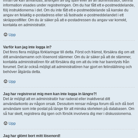
innan de kan användas, antingen av dig själv eller av an administratör; denna
information visades under registreringen. Om du har fått ett e-postmeddelande,
följ instruktionerna i det. Om du inte fått ett e-postmeddelande så kanske du
angav en felaktig e-postadress eller så fastnade e-postmeddelandet i ett
skräppostfilter. Om du är säker på att e-postadressen du angav var korrekt,
kontakta en administratör.
Upp
Varför kan jag inte logga in?
Det finns flera möjliga förklaringar till detta. Först och främst, försäkra dig om att
ditt användarnamn och lösenord stämmer. Om du är säker på att de stämmer,
kontakta administratören för att försäkra dig om att du inte har bannlysts från
forumet. Det är också möjligt att administratören har gjort en felinställning och
behöver åtgärda detta.
Upp
Jag har registrerat mig men kan inte logga in längre?!
Det är möjligt att en administratör har raderat eller inaktiverat ditt
användarkonto av någon orsak. Dessutom rensar många forum då och då bort
användare som inte postat på länge för att minska storleken på databasen. Om
så har skett, registrera dig igen och försök involvera dig mer i diskussionerna.
Upp
Jag har glömt bort mitt lösenord!