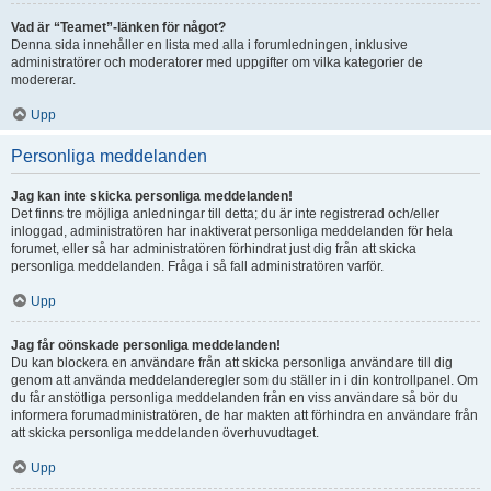
Vad är “Teamet”-länken för något?
Denna sida innehåller en lista med alla i forumledningen, inklusive
administratörer och moderatorer med uppgifter om vilka kategorier de
modererar.
Upp
Personliga meddelanden
Jag kan inte skicka personliga meddelanden!
Det finns tre möjliga anledningar till detta; du är inte registrerad och/eller
inloggad, administratören har inaktiverat personliga meddelanden för hela
forumet, eller så har administratören förhindrat just dig från att skicka
personliga meddelanden. Fråga i så fall administratören varför.
Upp
Jag får oönskade personliga meddelanden!
Du kan blockera en användare från att skicka personliga användare till dig
genom att använda meddelanderegler som du ställer in i din kontrollpanel. Om
du får anstötliga personliga meddelanden från en viss användare så bör du
informera forumadministratören, de har makten att förhindra en användare från
att skicka personliga meddelanden överhuvudtaget.
Upp