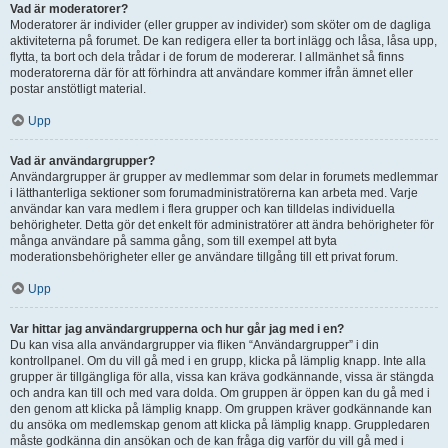
Vad är moderatorer?
Moderatorer är individer (eller grupper av individer) som sköter om de dagliga
aktiviteterna på forumet. De kan redigera eller ta bort inlägg och låsa, låsa upp,
flytta, ta bort och dela trådar i de forum de modererar. I allmänhet så finns
moderatorerna där för att förhindra att användare kommer ifrån ämnet eller
postar anstötligt material.
Upp
Vad är användargrupper?
Användargrupper är grupper av medlemmar som delar in forumets medlemmar
i lätthanterliga sektioner som forumadministratörerna kan arbeta med. Varje
användar kan vara medlem i flera grupper och kan tilldelas individuella
behörigheter. Detta gör det enkelt för administratörer att ändra behörigheter för
många användare på samma gång, som till exempel att byta
moderationsbehörigheter eller ge användare tillgång till ett privat forum.
Upp
Var hittar jag användargrupperna och hur går jag med i en?
Du kan visa alla användargrupper via fliken “Användargrupper” i din
kontrollpanel. Om du vill gå med i en grupp, klicka på lämplig knapp. Inte alla
grupper är tillgängliga för alla, vissa kan kräva godkännande, vissa är stängda
och andra kan till och med vara dolda. Om gruppen är öppen kan du gå med i
den genom att klicka på lämplig knapp. Om gruppen kräver godkännande kan
du ansöka om medlemskap genom att klicka på lämplig knapp. Gruppledaren
måste godkänna din ansökan och de kan fråga dig varför du vill gå med i