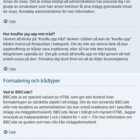
innan de visas. Det är också möjligt att administratören har placerat dig i en
grupp av användare som han anser behöver få sina inlägg granskade innan
de visas. Kontakta administratören för mer information.
Upp
Hur knuffar jag upp min tråd?
Genom att klicka på “Knuffa upp tråd”-länken i tråden så kan du "knuffa upp"
tråden överst på förstasidan i kategorin. Om du inte ser denna länk så kan
uppknuffning av trådar vara inaktiverat, eller så har inte den krävda
tidsgränsen uppnåts än. Det går också att knuffa upp en tråd genom att helt
enkelt svara på den. Försäkra dig dock först om att du följer forumreglerna.
Upp
Formatering och trådtyper
Vad är BBCode?
BBCode är en speciell variant av HTML som ger stor kontroll över
formateringen av särskilda objekt i ett inlägg. Om du kan använda BBCode
eller inte bestäms av administratören (du kan också inaktivera det i specifika
inlägg via inläggsformuläret). BBCode liknar i mångt och mycket HTML, taggar
innesluts av hakparanteser [ och ] istället för < och >. För mer information om
BBCode se guiden som kan nås från inläggsformuläret.
Upp