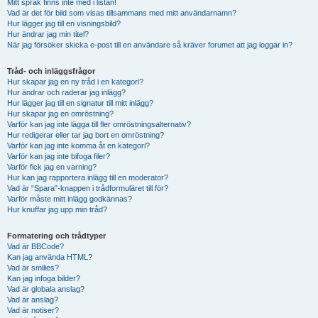
Mitt språk finns inte med i listan!
Vad är det för bild som visas tillsammans med mitt användarnamn?
Hur lägger jag till en visningsbild?
Hur ändrar jag min titel?
När jag försöker skicka e-post till en användare så kräver forumet att jag loggar in?
Tråd- och inläggsfrågor
Hur skapar jag en ny tråd i en kategori?
Hur ändrar och raderar jag inlägg?
Hur lägger jag till en signatur till mitt inlägg?
Hur skapar jag en omröstning?
Varför kan jag inte lägga till fler omröstningsalternativ?
Hur redigerar eller tar jag bort en omröstning?
Varför kan jag inte komma åt en kategori?
Varför kan jag inte bifoga filer?
Varför fick jag en varning?
Hur kan jag rapportera inlägg till en moderator?
Vad är “Spara”-knappen i trådformuläret till för?
Varför måste mitt inlägg godkännas?
Hur knuffar jag upp min tråd?
Formatering och trådtyper
Vad är BBCode?
Kan jag använda HTML?
Vad är smilies?
Kan jag infoga bilder?
Vad är globala anslag?
Vad är anslag?
Vad är notiser?