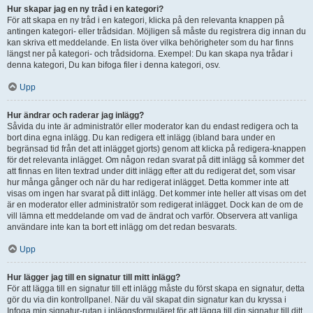
Hur skapar jag en ny tråd i en kategori?
För att skapa en ny tråd i en kategori, klicka på den relevanta knappen på
antingen kategori- eller trådsidan. Möjligen så måste du registrera dig innan du
kan skriva ett meddelande. En lista över vilka behörigheter som du har finns
längst ner på kategori- och trådsidorna. Exempel: Du kan skapa nya trådar i
denna kategori, Du kan bifoga filer i denna kategori, osv.
Upp
Hur ändrar och raderar jag inlägg?
Såvida du inte är administratör eller moderator kan du endast redigera och ta
bort dina egna inlägg. Du kan redigera ett inlägg (ibland bara under en
begränsad tid från det att inlägget gjorts) genom att klicka på redigera-knappen
för det relevanta inlägget. Om någon redan svarat på ditt inlägg så kommer det
att finnas en liten textrad under ditt inlägg efter att du redigerat det, som visar
hur många gånger och när du har redigerat inlägget. Detta kommer inte att
visas om ingen har svarat på ditt inlägg. Det kommer inte heller att visas om det
är en moderator eller administratör som redigerat inlägget. Dock kan de om de
vill lämna ett meddelande om vad de ändrat och varför. Observera att vanliga
användare inte kan ta bort ett inlägg om det redan besvarats.
Upp
Hur lägger jag till en signatur till mitt inlägg?
För att lägga till en signatur till ett inlägg måste du först skapa en signatur, detta
gör du via din kontrollpanel. När du väl skapat din signatur kan du kryssa i
Infoga min signatur-rutan i inläggsformuläret för att lägga till din signatur till ditt