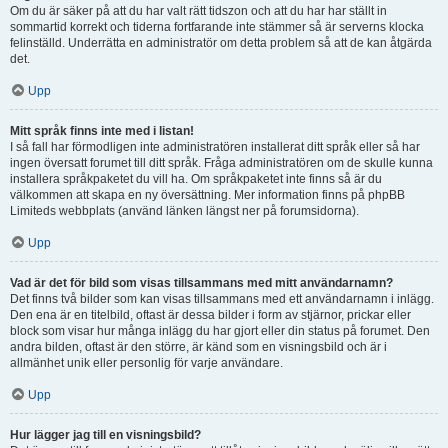
Om du är säker på att du har valt rätt tidszon och att du har har ställt in
sommartid korrekt och tiderna fortfarande inte stämmer så är serverns klocka
felinställd. Underrätta en administratör om detta problem så att de kan åtgärda
det.
Upp
Mitt språk finns inte med i listan!
I så fall har förmodligen inte administratören installerat ditt språk eller så har
ingen översatt forumet till ditt språk. Fråga administratören om de skulle kunna
installera språkpaketet du vill ha. Om språkpaketet inte finns så är du
välkommen att skapa en ny översättning. Mer information finns på phpBB
Limiteds webbplats (använd länken längst ner på forumsidorna).
Upp
Vad är det för bild som visas tillsammans med mitt användarnamn?
Det finns två bilder som kan visas tillsammans med ett användarnamn i inlägg.
Den ena är en titelbild, oftast är dessa bilder i form av stjärnor, prickar eller
block som visar hur många inlägg du har gjort eller din status på forumet. Den
andra bilden, oftast är den större, är känd som en visningsbild och är i
allmänhet unik eller personlig för varje användare.
Upp
Hur lägger jag till en visningsbild?