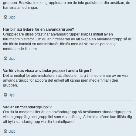
gruppen. Besvära inte en gruppledare om de inte godkänner din ansökan, de
har sina anledningar.
Upp
Hur blir jag ledare för en användargrupp?
Gruppledare utses oftast när användargrupper skapas initialt av en
forumadministratör. Om du är intresserad av att skapa en användargrupp så är
din första kontakt en administratör, försök med att skicka ett personligt
meddelande till dem.
Upp
Varför visas vissa användargrupper i andra färger?
Det är möjligt för administratören att tilldela en färg till medlemmar av en viss
användargrupp för att göra det enkelt att känna igen medlemmar i den
gruppen.
Upp
Vad är en “Standardgrupp”?
Om du är medlem i fler än en användargrupp så bestämmer standardgruppen
vilken gruppfärg och grupptitel som visas för dig. Administratören kan tillåta dig
att byta standardgrupp via din kontrollpanel.
Upp