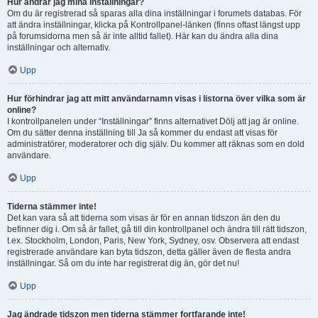
Hur ändrar jag mina inställningar?
Om du är registrerad så sparas alla dina inställningar i forumets databas. För
att ändra inställningar, klicka på Kontrollpanel-länken (finns oftast längst upp
på forumsidorna men så är inte alltid fallet). Här kan du ändra alla dina
inställningar och alternativ.
Upp
Hur förhindrar jag att mitt användarnamn visas i listorna över vilka som är
online?
I kontrollpanelen under “Inställningar” finns alternativet Dölj att jag är online.
Om du sätter denna inställning till Ja så kommer du endast att visas för
administratörer, moderatorer och dig själv. Du kommer att räknas som en dold
användare.
Upp
Tiderna stämmer inte!
Det kan vara så att tiderna som visas är för en annan tidszon än den du
befinner dig i. Om så är fallet, gå till din kontrollpanel och ändra till rätt tidszon,
t.ex. Stockholm, London, Paris, New York, Sydney, osv. Observera att endast
registrerade användare kan byta tidszon, detta gäller även de flesta andra
inställningar. Så om du inte har registrerat dig än, gör det nu!
Upp
Jag ändrade tidszon men tiderna stämmer fortfarande inte!