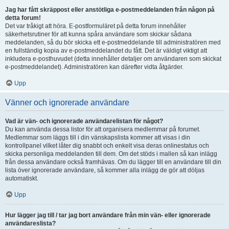
Jag har fått skräppost eller anstötliga e-postmeddelanden från någon på
detta forum!
Det var tråkigt att höra. E-postformuläret på detta forum innehåller
säkerhetsrutiner för att kunna spåra användare som skickar sådana
meddelanden, så du bör skicka ett e-postmeddelande till administratören med
en fullständig kopia av e-postmeddelandet du fått. Det är väldigt viktigt att
inkludera e-posthuvudet (detta innehåller detaljer om användaren som skickat
e-postmeddelandet). Administratören kan därefter vidta åtgärder.
Upp
Vänner och ignorerade användare
Vad är vän- och ignorerade användarelistan för något?
Du kan använda dessa listor för att organisera medlemmar på forumet.
Medlemmar som läggs till i din vänskapslista kommer att visas i din
kontrollpanel vilket låter dig snabbt och enkelt visa deras onlinestatus och
skicka personliga meddelanden till dem. Om det stöds i mallen så kan inlägg
från dessa användare också framhävas. Om du lägger till en användare till din
lista över ignorerade användare, så kommer alla inlägg de gör att döljas
automatiskt.
Upp
Hur lägger jag till / tar jag bort användare från min vän- eller ignorerade
användareslista?