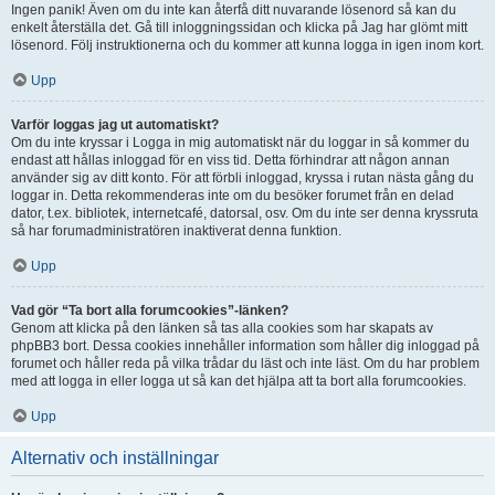
Ingen panik! Även om du inte kan återfå ditt nuvarande lösenord så kan du
enkelt återställa det. Gå till inloggningssidan och klicka på Jag har glömt mitt
lösenord. Följ instruktionerna och du kommer att kunna logga in igen inom kort.
Upp
Varför loggas jag ut automatiskt?
Om du inte kryssar i Logga in mig automatiskt när du loggar in så kommer du
endast att hållas inloggad för en viss tid. Detta förhindrar att någon annan
använder sig av ditt konto. För att förbli inloggad, kryssa i rutan nästa gång du
loggar in. Detta rekommenderas inte om du besöker forumet från en delad
dator, t.ex. bibliotek, internetcafé, datorsal, osv. Om du inte ser denna kryssruta
så har forumadministratören inaktiverat denna funktion.
Upp
Vad gör “Ta bort alla forumcookies”-länken?
Genom att klicka på den länken så tas alla cookies som har skapats av
phpBB3 bort. Dessa cookies innehåller information som håller dig inloggad på
forumet och håller reda på vilka trådar du läst och inte läst. Om du har problem
med att logga in eller logga ut så kan det hjälpa att ta bort alla forumcookies.
Upp
Alternativ och inställningar