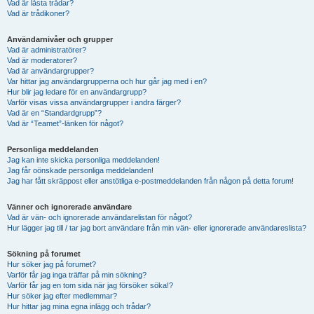
Vad är låsta trådar?
Vad är trådikoner?
Användarnivåer och grupper
Vad är administratörer?
Vad är moderatorer?
Vad är användargrupper?
Var hittar jag användargrupperna och hur går jag med i en?
Hur blir jag ledare för en användargrupp?
Varför visas vissa användargrupper i andra färger?
Vad är en “Standardgrupp”?
Vad är “Teamet”-länken för något?
Personliga meddelanden
Jag kan inte skicka personliga meddelanden!
Jag får oönskade personliga meddelanden!
Jag har fått skräppost eller anstötliga e-postmeddelanden från någon på detta forum!
Vänner och ignorerade användare
Vad är vän- och ignorerade användarelistan för något?
Hur lägger jag till / tar jag bort användare från min vän- eller ignorerade användareslista?
Sökning på forumet
Hur söker jag på forumet?
Varför får jag inga träffar på min sökning?
Varför får jag en tom sida när jag försöker söka!?
Hur söker jag efter medlemmar?
Hur hittar jag mina egna inlägg och trådar?