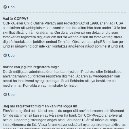
Upp
Vad är COPPA?
COPPA, eller Child Online Privacy and Protection Act of 1998, är en lag i USA
som kräver att webbplatser som samlar in information från barn under 13 år har
skriftligt tillstånd från föräldrarna. Om du är osäker på om detta rör dig som
försöker att registrera dig, eller om det rör webbplatsen du försöker registrera
dig på, kontakta ett juridiskt ombud för hjälp. Observera att phpBB inte kan ge
juridisk rådgivning och inte kan kontaktas angående något som helst juridiskt.
Upp
Varför kan jag inte registrera mig?
Det är möjligt att administratören har bannlyst din IP-adress eller förbjudit det
användarnamn du försöker registrera dig med. Ägaren av webbplatsen kan
också ha inaktiverat nyregistreringar för att förhindra att nya besökare blir
medlemmar. Kontakta en administratör för hjälp.
Upp
Jag har registrerat mig men kan inte logga in!
Försäkra dig först och främst om att du anger rätt användarnamn och lösenord.
Om de stämmer så kan en av två saker ha hänt. Om COPPA-stöd är aktiverat
och du under registreringen angav att du är under 13 år så måste du följa
instruktionerna du fått. Vissa forum kräver också att nya registreringar aktiveras