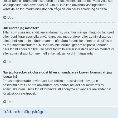
Det är upp till forumadministratören att tillåta visningsbilder och välja vilka sätt
visningsbilder kan användas på. Om du inte kan använda visningsbilder,
kontakta en forumadministratör och fråga de om deras anledning till detta.
Upp
Hur ändrar jag min titel?
Titlar, som visas under ditt användarnamn, visar hur många inlägg du har gjort
eller identifierar speciella användare, t.ex. moderatorer eller administratörer. I
allmänhet kan du inte ändra namnet på några forumtitlar eftersom de ställs in
av forumadministratören. Missbruka inte forumet genom att posta i onödan
bara för att ändra din titel. De flesta forum tolererar inte detta och en moderator
eller administratör kommer helt enkelt att sänka ditt inläggsantal.
Upp
När jag försöker skicka e-post till en användare så kräver forumet att jag
loggar in?
Endast registrerade användare kan skicka e-post via det inbygga e-
postformuläret till andra användare och endast om det har aktiverats av
administratören. Detta för att förhindra att anonyma användare använder det
för att skicka skräppost.
Upp
Tråd- och inläggsfrågor