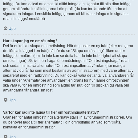
inlägg. Du kan också automatiskt alltid infoga din signatur till alla dina inlägg
genom att ändra inställningarna i din profil (du kan fortfarande förhindra att
signaturen infogas i enskilda inlägg genom att klicka ur Infoga min signatur-
rutan i inläggsformuläret).
Upp
Hur skapar jag en omröstning?
Det är enkelt att skapa en omröstning. När du postar en ny tråd (eller redigerar
det första inlägget i en tråd) så bör du se “Skapa omröstning”-fliken under
inläggsformuläret (om du inte kan se detta har du inte behörighet att skapa
omröstningar). Skriv in en fråga för omröstningen i “Omröstningsfråga”-rutan
och sedan minst två alternativ i “Omröstningsalternativ”-rutan (hur många
alternativ du får ha som mest bestäms av administratören) med varje alternativ
separerat med en radbrytning. Du kan också välja det antal val användaren får
välja under “Alternativ per användare”, en gräns för hur länge omröstningen
ska vara (0 för en omröstning som aldrig tar slut) och till sist kan du välja om
användarna får ändra sin röst.
Upp
Varför kan jag inte lägga till fler omröstningsalternativ?
Gränsen för antal omröstningsalternativ ställs in av forumadministratören. Om
du behöver lägga till fler alternativ till din omröstning än vad som tillåts,
kontakta en forumadministratör.
Upp