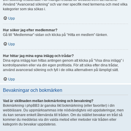
Använd “Avancerad sökning” och var mer specifik med termerna och med vilka
kategorier som ska sökas i.
Upp
Hur söker jag efter medlemmar?
Gå till “Medlemmar”-sidan och klicka på “Hitta en medlem”-länken.
Upp
Hur hittar jag mina egna inlägg och trådar?
Dina egna inlägg kan hittas antingen genom att klicka på “Visa dina inlägg” i
kontrollpanelen eller via din egen profilsida. För att söka efter dina trådar,
använd avancerad sökning och fyll i de olika alternativen på lämpligt sätt.
Upp
Bevakningar och bokmärken
Vad är skillnaden mellan bokmärkning och bevakning?
Bokmärkning i phpBB3 är ganska likt bokmärkning (eller favoriter) i din
webbläsare. Du uppmärksammas inte nödvändigtvis vid uppdateringar, men
du kan senare enkelt återvända till tråden. Om du istället bevakar en tråd så
kommer du meddelas via din valda metod eller metoder när tråden eller
kategorin du bevakar uppdateras.