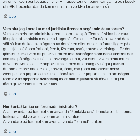
att en funktion bör läggas till eller vill rapportera en bugg, var vänlig och besök
phpBB Idécenter, där du kommer att hitta verktyg för att göra så.
Upp
Vem ska jag kontakta med juridiska ärenden angående detta forum?
Vem som helst av administratörerna som listas på “Teamet”-sidan bör vara
lämpliga att kontakta med dina klagomål. Om du inte får något svar på detta
sätt så kan du kontakta ägaren av domänen eller, om detta forum ligger på en
gratistjänst (såsom Yahoo!, free.fr, f2s.com, osv.), abuse-avdelningen för den
tjänsten. Observera att phpBB Limited
inte har någon som helst kontroll
och
kan inte på något sätt hållas ansvariga för hur, var eller av vem detta forum
används. Kontakta inte phpBB Limited med anledning av något juridiskt
ärende (“cease and desist”, ansvar, förtal, osv.) som
inte direkt berör
webbplatsen phpBB.com. Om du ändå kontaktar phpBB Limited om
någon
form av tredjepartsanvändning av denna mjukvara
så förvänta dig ett
fåordigt svar eller inget svar alls.
Upp
Hur kontaktar jag en forumadministratör?
Alla användar på forumet kan använda "Kontakta oss"-formuläret, ifall denna
funktion är aktiverad utav forumadministratören.
Användare på forumet kan även använda "Teamet"-länken.
Upp