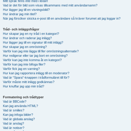
Mitt språk finns inte med i listan!
Vad är det för bild som visas tillsammans med mitt användarnamn?
Hur lägger jag till en visningsbild?
Hur ändrar jag min titel?
När jag försöker skicka e-post till en användare så kräver forumet att jag loggar in?
Tråd- och inläggsfrågor
Hur skapar jag en ny tråd i en kategori?
Hur ändrar och raderar jag inlägg?
Hur lägger jag till en signatur till mitt inlägg?
Hur skapar jag en omröstning?
Varför kan jag inte lägga till fler omröstningsalternativ?
Hur redigerar eller tar jag bort en omröstning?
Varför kan jag inte komma åt en kategori?
Varför kan jag inte bifoga filer?
Varför fick jag en varning?
Hur kan jag rapportera inlägg till en moderator?
Vad är “Spara”-knappen i trådformuläret till för?
Varför måste mitt inlägg godkännas?
Hur knuffar jag upp min tråd?
Formatering och trådtyper
Vad är BBCode?
Kan jag använda HTML?
Vad är smilies?
Kan jag infoga bilder?
Vad är globala anslag?
Vad är anslag?
Vad är notiser?