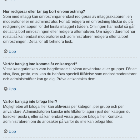
Hur redigerar eller tar jag bort en omröstning?
Som med inlägg kan omröstningar endast redigeras av inläggsskaparen, en
moderator eller en administratör. För att redigera en omröstning klickar du på
redigeringsknappen för det första inlägget i tråden. Om ingen har röstat så går
det att ta bort omröstningen eller redigera alternativen. Om någon däremot har
röstat så kan endast moderatorer och administratörer redigera eller ta bort
omröstningen. Detta för att förhindra fusk.
Upp
Varför kan jag inte komma åt en kategori?
Vissa kategorier kan vara begränsade till vissa användare eller grupper. För att
visa, läsa, posta, osv. kan du behöva speciell tillåtelse som endast moderatorer
och administratörer kan ge dig. Pröva att kontakta dem.
Upp
Varför kan jag inte bifoga filer?
Möjligheten att bifoga filer kan aktiveras per kategori, per grupp och per
användare. Administratören kanske inte tillåter bilagor i just den kategori du
försöker posta i, eller så kan endast vissa grupper bifoga filer. Kontakta
administratören om du är osäker på varför du inte kan bifoga filer.
Upp