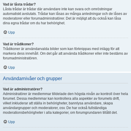
Vad är låsta trådar?
Låsta trådar är trådar där användare inte kan svara och omröstningar
automatiskt avslutats. Trådar kan låsas av många anledningar och de låses av
moderatorer eller forumadministratörer. Det är möjligt att du också kan låsa
dina egna trådar om du har behörighet.
Upp
Vad är trådikoner?
Trådikoner är användarvalda bilder som kan förknippas med inlägg för att
markera dess innehåll. Om det går att använda trådikoner eller inte bestäms av
forumadministratören.
Upp
Användarnivåer och grupper
Vad är administratörer?
Administratörer är medlemmar tilldelade den högsta nivån av kontroll över hela
forumet. Dessa medlemmar kan kontrollera alla aspekter av forumets drift,
vilket inkluderar att ställa in behörigheter, bannlysa användare, skapa
användargrupper och moderatorer, osv. De har också fullständiga
moderationsbehörigheter i alla kategorier, om forumgrundaren tillåtit det.
Upp