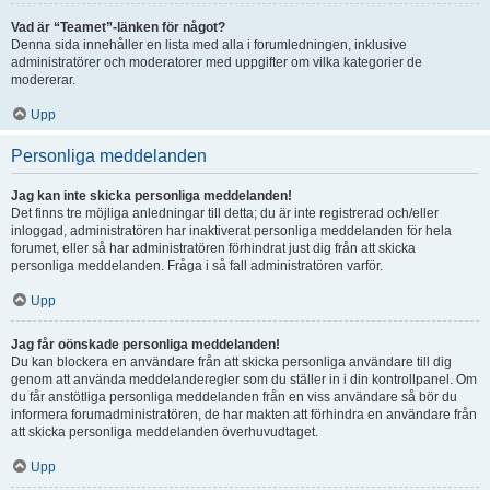
Vad är “Teamet”-länken för något?
Denna sida innehåller en lista med alla i forumledningen, inklusive
administratörer och moderatorer med uppgifter om vilka kategorier de
modererar.
Upp
Personliga meddelanden
Jag kan inte skicka personliga meddelanden!
Det finns tre möjliga anledningar till detta; du är inte registrerad och/eller
inloggad, administratören har inaktiverat personliga meddelanden för hela
forumet, eller så har administratören förhindrat just dig från att skicka
personliga meddelanden. Fråga i så fall administratören varför.
Upp
Jag får oönskade personliga meddelanden!
Du kan blockera en användare från att skicka personliga användare till dig
genom att använda meddelanderegler som du ställer in i din kontrollpanel. Om
du får anstötliga personliga meddelanden från en viss användare så bör du
informera forumadministratören, de har makten att förhindra en användare från
att skicka personliga meddelanden överhuvudtaget.
Upp