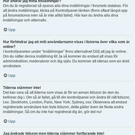
Hur ändrar jag mina inställningar?
Om du är registrerad så sparas alla dina inställningar i forumets databas. För
att ändra inställningar, klicka på Kontrollpanel-länken (finns oftast längst upp
på forumsidorna men så är inte alltid fallet). Här kan du ändra alla dina
inställningar och alternativ.
Upp
Hur förhindrar jag att mitt användarnamn visas i listorna över vilka som är
online?
I kontrollpanelen under “Inställningar” finns alternativet Dölj att jag är online.
Om du sätter denna inställning till Ja så kommer du endast att visas för
administratörer, moderatorer och dig själv. Du kommer att räknas som en dold
användare.
Upp
Tiderna stämmer inte!
Det kan vara så att tiderna som visas är för en annan tidszon än den du
befinner dig i. Om så är fallet, gå till din kontrollpanel och ändra till rätt tidszon,
t.ex. Stockholm, London, Paris, New York, Sydney, osv. Observera att endast
registrerade användare kan byta tidszon, detta gäller även de flesta andra
inställningar. Så om du inte har registrerat dig än, gör det nu!
Upp
Jag ändrade tidszon men tiderna stämmer fortfarande inte!