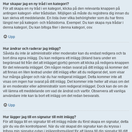
Hur skapar jag en ny tråd i en kategori?
För att skapa en ny tråd i en kategori, klicka på den relevanta knappen på
antingen kategori- eller trådsidan. Möjligen så måste du registrera dig innan du
kan skriva ett meddelande. En lista över vilka behörigheter som du har finns
längst ner på kategori- och trådsidorna. Exempel: Du kan skapa nya trådar i
denna kategori, Du kan bifoga filer i denna kategori, osv.
Upp
Hur ändrar och raderar jag inlägg?
Såvida du inte är administratör eller moderator kan du endast redigera och ta
bort dina egna inlägg. Du kan redigera ett inlägg (ibland bara under en
begränsad tid från det att inlägget gjorts) genom att klicka på redigera-knappen
för det relevanta inlägget. Om någon redan svarat på ditt inlägg så kommer det
att finnas en liten textrad under ditt inlägg efter att du redigerat det, som visar
hur många gånger och när du har redigerat inlägget. Detta kommer inte att
visas om ingen har svarat på ditt inlägg. Det kommer inte heller att visas om det
är en moderator eller administratör som redigerat inlägget. Dock kan de om de
vill lämna ett meddelande om vad de ändrat och varför. Observera att vanliga
användare inte kan ta bort ett inlägg om det redan besvarats.
Upp
Hur lägger jag till en signatur till mitt inlägg?
För att lägga till en signatur till ett inlägg måste du först skapa en signatur, detta
gör du via din kontrollpanel. När du väl skapat din signatur kan du kryssa i
Infoga min signatur-rutan i inläggsformuläret för att lägga till din signatur till ditt