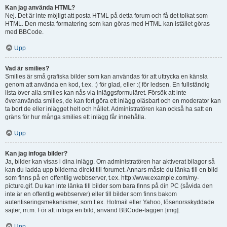
Kan jag använda HTML?
Nej. Det är inte möjligt att posta HTML på detta forum och få det tolkat som
HTML. Den mesta formatering som kan göras med HTML kan istället göras
med BBCode.
Upp
Vad är smilies?
Smilies är små grafiska bilder som kan användas för att uttrycka en känsla
genom att använda en kod, t.ex. :) för glad, eller :( för ledsen. En fullständig
lista över alla smilies kan nås via inläggsformuläret. Försök att inte
överanvända smilies, de kan fort göra ett inlägg oläsbart och en moderator kan
ta bort de eller inlägget helt och hållet. Administratören kan också ha satt en
gräns för hur många smilies ett inlägg får innehålla.
Upp
Kan jag infoga bilder?
Ja, bilder kan visas i dina inlägg. Om administratören har aktiverat bilagor så
kan du ladda upp bilderna direkt till forumet. Annars måste du länka till en bild
som finns på en offentlig webbserver, t.ex. http://www.example.com/my-
picture.gif. Du kan inte länka till bilder som bara finns på din PC (såvida den
inte är en offentlig webbserver) eller till bilder som finns bakom
autentiseringsmekanismer, som t.ex. Hotmail eller Yahoo, lösenorsskyddade
sajter, m.m. För att infoga en bild, använd BBCode-taggen [img].
Upp