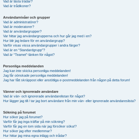
Vad är låsta trådar?
Vad är trådikoner?
Användarnivåer och grupper
Vad är administratörer?
Vad är moderatorer?
Vad är användargrupper?
Var hittar jag användargrupperna och hur går jag med i en?
Hur blir jag ledare för en användargrupp?
Varför visas vissa användargrupper i andra färger?
Vad är en “Standardgrupp”?
Vad är “Teamet”-länken för något?
Personliga meddelanden
Jag kan inte skicka personliga meddelanden!
Jag får oönskade personliga meddelanden!
Jag har fått skräppost eller anstötliga e-postmeddelanden från någon på detta forum!
Vänner och ignorerade användare
Vad är vän- och ignorerade användarelistan för något?
Hur lägger jag till / tar jag bort användare från min vän- eller ignorerade användareslista?
Sökning på forumet
Hur söker jag på forumet?
Varför får jag inga träffar på min sökning?
Varför får jag en tom sida när jag försöker söka!?
Hur söker jag efter medlemmar?
Hur hittar jag mina egna inlägg och trådar?