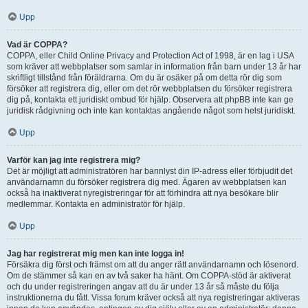
Upp
Vad är COPPA?
COPPA, eller Child Online Privacy and Protection Act of 1998, är en lag i USA
som kräver att webbplatser som samlar in information från barn under 13 år har
skriftligt tillstånd från föräldrarna. Om du är osäker på om detta rör dig som
försöker att registrera dig, eller om det rör webbplatsen du försöker registrera
dig på, kontakta ett juridiskt ombud för hjälp. Observera att phpBB inte kan ge
juridisk rådgivning och inte kan kontaktas angående något som helst juridiskt.
Upp
Varför kan jag inte registrera mig?
Det är möjligt att administratören har bannlyst din IP-adress eller förbjudit det
användarnamn du försöker registrera dig med. Ägaren av webbplatsen kan
också ha inaktiverat nyregistreringar för att förhindra att nya besökare blir
medlemmar. Kontakta en administratör för hjälp.
Upp
Jag har registrerat mig men kan inte logga in!
Försäkra dig först och främst om att du anger rätt användarnamn och lösenord.
Om de stämmer så kan en av två saker ha hänt. Om COPPA-stöd är aktiverat
och du under registreringen angav att du är under 13 år så måste du följa
instruktionerna du fått. Vissa forum kräver också att nya registreringar aktiveras