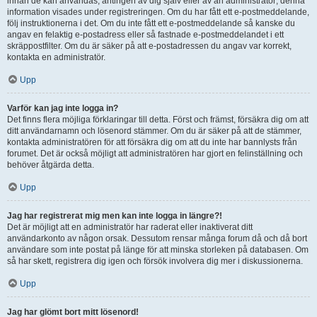
innan de kan användas, antingen av dig själv eller av an administratör; denna
information visades under registreringen. Om du har fått ett e-postmeddelande,
följ instruktionerna i det. Om du inte fått ett e-postmeddelande så kanske du
angav en felaktig e-postadress eller så fastnade e-postmeddelandet i ett
skräppostfilter. Om du är säker på att e-postadressen du angav var korrekt,
kontakta en administratör.
Upp
Varför kan jag inte logga in?
Det finns flera möjliga förklaringar till detta. Först och främst, försäkra dig om att
ditt användarnamn och lösenord stämmer. Om du är säker på att de stämmer,
kontakta administratören för att försäkra dig om att du inte har bannlysts från
forumet. Det är också möjligt att administratören har gjort en felinställning och
behöver åtgärda detta.
Upp
Jag har registrerat mig men kan inte logga in längre?!
Det är möjligt att en administratör har raderat eller inaktiverat ditt
användarkonto av någon orsak. Dessutom rensar många forum då och då bort
användare som inte postat på länge för att minska storleken på databasen. Om
så har skett, registrera dig igen och försök involvera dig mer i diskussionerna.
Upp
Jag har glömt bort mitt lösenord!