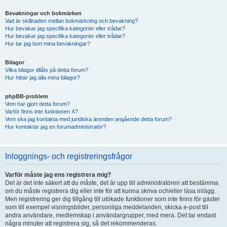
Bevakningar och bokmärken
Vad är skillnaden mellan bokmärkning och bevakning?
Hur bevakar jag specifika kategorier eller trådar?
Hur bevakar jag specifika kategorier eller trådar?
Hur tar jag bort mina bevakningar?
Bilagor
Vilka bilagor tillåts på detta forum?
Hur hittar jag alla mina bilagor?
phpBB-problem
Vem har gjort detta forum?
Varför finns inte funktionen X?
Vem ska jag kontakta med juridiska ärenden angående detta forum?
Hur kontaktar jag en forumadministratör?
Inloggnings- och registreringsfrågor
Varför måste jag ens registrera mig?
Det är det inte säkert att du måste, det är upp till administratören att bestämma
om du måste registrera dig eller inte för att kunna skriva och/eller läsa inlägg.
Men registrering ger dig tillgång till utökade funktioner som inte finns för gäster
som till exempel visningsbilder, personliga meddelanden, skicka e-post till
andra användare, medlemskap i användargrupper, med mera. Det tar endast
några minuter att registrera sig, så det rekommenderas.