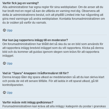
Varför fick jag en varning?
Alla administratörer har egna regler för sina webbplatser. Om de anser att du
har brutit mot en regel så kan de utfärda en varning mot dig. Observera att
detta är administratörens beslut, och att phpBB Limited inte har någonting att
göra med varningar på andra webbplatser. Kontakta forumadministratören om
du är osäker på varför du varnats.
Upp
Hur kan jag rapportera inlägg till en moderator?
Om forumadministratören har tillåtit det så ska du se en bild som används för
att rapportera inlägg bredvid inlägget som du vill rapportera. Klicka på denna
bild och du kommer att guidas igenom stegen som krävs för att rapportera
inlägget.
Upp
Vad är “Spara”-knappen i trådformuläret till för?
Denna knapp låter dig spara utkast av meddelanden så att du kan skriva klart
och posta de vid ett senare tillfälle. För att ladda in ett sparat utkast, gå till
kontrollpanelen.
Upp
Varför måste mitt inlägg godkännas?
Forumadministratören kan kräva att alla inlägg i kategorin du postar i granskas