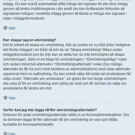
inlägg. Du kan också automatiskt alltid infoga din signatur till alla dina inlägg
genom att ändra inställningarna i din profil (du kan fortfarande förhindra att
signaturen infogas i enskilda inlägg genom att klicka ur Infoga min signatur-
rutan i inläggsformuläret).
Upp
Hur skapar jag en omröstning?
Det är enkelt att skapa en omröstning. När du postar en ny tråd (eller redigerar
det första inlägget i en tråd) så bör du se “Skapa omröstning”-fliken under
inläggsformuläret (om du inte kan se detta har du inte behörighet att skapa
omröstningar). Skriv in en fråga för omröstningen i “Omröstningsfråga”-rutan
och sedan minst två alternativ i “Omröstningsalternativ”-rutan (hur många
alternativ du får ha som mest bestäms av administratören) med varje alternativ
separerat med en radbrytning. Du kan också välja det antal val användaren får
välja under “Alternativ per användare”, en gräns för hur länge omröstningen
ska vara (0 för en omröstning som aldrig tar slut) och till sist kan du välja om
användarna får ändra sin röst.
Upp
Varför kan jag inte lägga till fler omröstningsalternativ?
Gränsen för antal omröstningsalternativ ställs in av forumadministratören. Om
du behöver lägga till fler alternativ till din omröstning än vad som tillåts,
kontakta en forumadministratör.
Upp