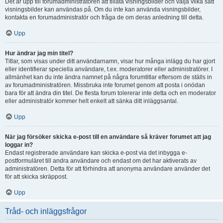
Det är upp till forumadministratören att tillåta visningsbilder och välja vilka sätt
visningsbilder kan användas på. Om du inte kan använda visningsbilder,
kontakta en forumadministratör och fråga de om deras anledning till detta.
Upp
Hur ändrar jag min titel?
Titlar, som visas under ditt användarnamn, visar hur många inlägg du har gjort
eller identifierar speciella användare, t.ex. moderatorer eller administratörer. I
allmänhet kan du inte ändra namnet på några forumtitlar eftersom de ställs in
av forumadministratören. Missbruka inte forumet genom att posta i onödan
bara för att ändra din titel. De flesta forum tolererar inte detta och en moderator
eller administratör kommer helt enkelt att sänka ditt inläggsantal.
Upp
När jag försöker skicka e-post till en användare så kräver forumet att jag
loggar in?
Endast registrerade användare kan skicka e-post via det inbygga e-
postformuläret till andra användare och endast om det har aktiverats av
administratören. Detta för att förhindra att anonyma användare använder det
för att skicka skräppost.
Upp
Tråd- och inläggsfrågor