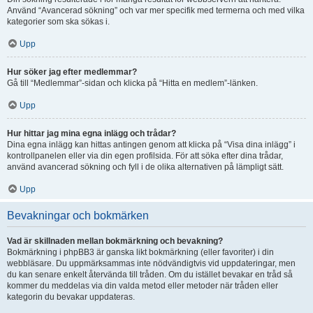
Använd “Avancerad sökning” och var mer specifik med termerna och med vilka
kategorier som ska sökas i.
Upp
Hur söker jag efter medlemmar?
Gå till “Medlemmar”-sidan och klicka på “Hitta en medlem”-länken.
Upp
Hur hittar jag mina egna inlägg och trådar?
Dina egna inlägg kan hittas antingen genom att klicka på “Visa dina inlägg” i
kontrollpanelen eller via din egen profilsida. För att söka efter dina trådar,
använd avancerad sökning och fyll i de olika alternativen på lämpligt sätt.
Upp
Bevakningar och bokmärken
Vad är skillnaden mellan bokmärkning och bevakning?
Bokmärkning i phpBB3 är ganska likt bokmärkning (eller favoriter) i din
webbläsare. Du uppmärksammas inte nödvändigtvis vid uppdateringar, men
du kan senare enkelt återvända till tråden. Om du istället bevakar en tråd så
kommer du meddelas via din valda metod eller metoder när tråden eller
kategorin du bevakar uppdateras.