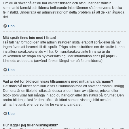
Om du är säker på att du har valt rätt tidszon och att du har har ställt in
sommartid korrekt och tiderna fortfarande inte stämmer så är serverns klocka
felinställd. Underrätta en administratör om detta problem så att de kan åtgärda
det.
Upp
Mitt språk finns inte med i listan!
I så fall har förmodligen inte administratören installerat ditt språk eller så har
ingen översatt forumet till ditt språk. Fråga administratören om de skulle kunna
installera språkpaketet du vill ha. Om språkpaketet inte finns så är du
välkommen att skapa en ny översättning. Mer information finns på phpBB
Limiteds webbplats (använd länken längst ner på forumsidorna).
Upp
Vad är det för bild som visas tillsammans med mitt användarnamn?
Det finns två bilder som kan visas tillsammans med ett användarnamn i inlägg.
Den ena är en titelbild, oftast är dessa bilder i form av stjärnor, prickar eller
block som visar hur många inlägg du har gjort eller din status på forumet. Den
andra bilden, oftast är den större, är känd som en visningsbild och är i
allmänhet unik eller personlig för varje användare.
Upp
Hur lägger jag till en visningsbild?