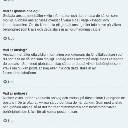
Vad är globala anslag?
Globala anslag innehåller viktig information och du bör läsa de så fort som
möjligt. Globala anslag visas överst på varje sida i varje kategori och i
kontrollpanelen. Om du kan posta ett globalt anslag eller inte beror på vilken
behörighet som krävs och detta ställs in av forumadministratören.
Upp
Vad är anslag?
Anslag innehåller ofta viktig information om kategorin du för tillfället läser i och
du bör läsa de så fort som möjligt. Anslag visas överst på varje sida i kategorin
de postats i. Som med globala anslag så beror det på vilken behörighet som
krävs om du kan posta anslag eller inte och detta ställs in av
forumadministratören.
Upp
Vad är notiser?
Notiser visas under eventuella anslag och endast på första sidan i kategorin de
postats i. De är ofta rätt viktiga så du bör läsa de när du kan. Som med anslag
och globala anslag så är det forumadministratören som bestämmer vilken
behörighet som krävs för att kunna posta notiser.
Upp