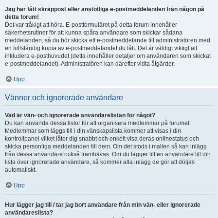
Jag har fått skräppost eller anstötliga e-postmeddelanden från någon på
detta forum!
Det var tråkigt att höra. E-postformuläret på detta forum innehåller
säkerhetsrutiner för att kunna spåra användare som skickar sådana
meddelanden, så du bör skicka ett e-postmeddelande till administratören med
en fullständig kopia av e-postmeddelandet du fått. Det är väldigt viktigt att
inkludera e-posthuvudet (detta innehåller detaljer om användaren som skickat
e-postmeddelandet). Administratören kan därefter vidta åtgärder.
Upp
Vänner och ignorerade användare
Vad är vän- och ignorerade användarelistan för något?
Du kan använda dessa listor för att organisera medlemmar på forumet.
Medlemmar som läggs till i din vänskapslista kommer att visas i din
kontrollpanel vilket låter dig snabbt och enkelt visa deras onlinestatus och
skicka personliga meddelanden till dem. Om det stöds i mallen så kan inlägg
från dessa användare också framhävas. Om du lägger till en användare till din
lista över ignorerade användare, så kommer alla inlägg de gör att döljas
automatiskt.
Upp
Hur lägger jag till / tar jag bort användare från min vän- eller ignorerade
användareslista?