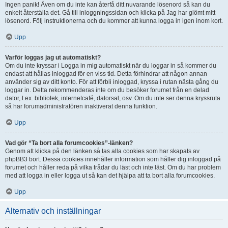
Ingen panik! Även om du inte kan återfå ditt nuvarande lösenord så kan du
enkelt återställa det. Gå till inloggningssidan och klicka på Jag har glömt mitt
lösenord. Följ instruktionerna och du kommer att kunna logga in igen inom kort.
Upp
Varför loggas jag ut automatiskt?
Om du inte kryssar i Logga in mig automatiskt när du loggar in så kommer du
endast att hållas inloggad för en viss tid. Detta förhindrar att någon annan
använder sig av ditt konto. För att förbli inloggad, kryssa i rutan nästa gång du
loggar in. Detta rekommenderas inte om du besöker forumet från en delad
dator, t.ex. bibliotek, internetcafé, datorsal, osv. Om du inte ser denna kryssruta
så har forumadministratören inaktiverat denna funktion.
Upp
Vad gör “Ta bort alla forumcookies”-länken?
Genom att klicka på den länken så tas alla cookies som har skapats av
phpBB3 bort. Dessa cookies innehåller information som håller dig inloggad på
forumet och håller reda på vilka trådar du läst och inte läst. Om du har problem
med att logga in eller logga ut så kan det hjälpa att ta bort alla forumcookies.
Upp
Alternativ och inställningar