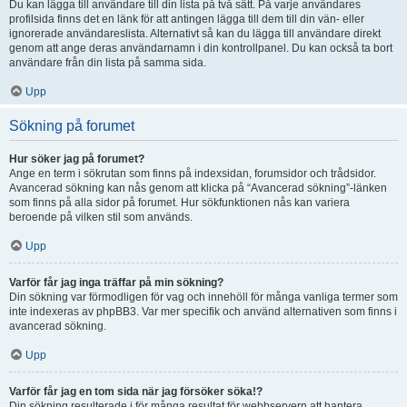
Du kan lägga till användare till din lista på två sätt. På varje användares
profilsida finns det en länk för att antingen lägga till dem till din vän- eller
ignorerade användareslista. Alternativt så kan du lägga till användare direkt
genom att ange deras användarnamn i din kontrollpanel. Du kan också ta bort
användare från din lista på samma sida.
Upp
Sökning på forumet
Hur söker jag på forumet?
Ange en term i sökrutan som finns på indexsidan, forumsidor och trådsidor.
Avancerad sökning kan nås genom att klicka på “Avancerad sökning”-länken
som finns på alla sidor på forumet. Hur sökfunktionen nås kan variera
beroende på vilken stil som används.
Upp
Varför får jag inga träffar på min sökning?
Din sökning var förmodligen för vag och innehöll för många vanliga termer som
inte indexeras av phpBB3. Var mer specifik och använd alternativen som finns i
avancerad sökning.
Upp
Varför får jag en tom sida när jag försöker söka!?
Din sökning resulterade i för många resultat för webbservern att hantera.