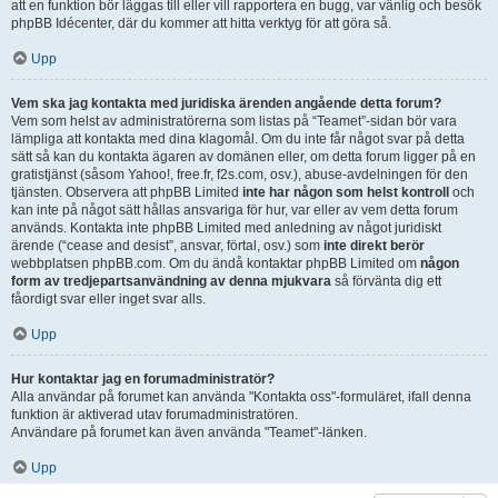
att en funktion bör läggas till eller vill rapportera en bugg, var vänlig och besök
phpBB Idécenter, där du kommer att hitta verktyg för att göra så.
Upp
Vem ska jag kontakta med juridiska ärenden angående detta forum?
Vem som helst av administratörerna som listas på “Teamet”-sidan bör vara
lämpliga att kontakta med dina klagomål. Om du inte får något svar på detta
sätt så kan du kontakta ägaren av domänen eller, om detta forum ligger på en
gratistjänst (såsom Yahoo!, free.fr, f2s.com, osv.), abuse-avdelningen för den
tjänsten. Observera att phpBB Limited
inte har någon som helst kontroll
och
kan inte på något sätt hållas ansvariga för hur, var eller av vem detta forum
används. Kontakta inte phpBB Limited med anledning av något juridiskt
ärende (“cease and desist”, ansvar, förtal, osv.) som
inte direkt berör
webbplatsen phpBB.com. Om du ändå kontaktar phpBB Limited om
någon
form av tredjepartsanvändning av denna mjukvara
så förvänta dig ett
fåordigt svar eller inget svar alls.
Upp
Hur kontaktar jag en forumadministratör?
Alla användar på forumet kan använda "Kontakta oss"-formuläret, ifall denna
funktion är aktiverad utav forumadministratören.
Användare på forumet kan även använda "Teamet"-länken.
Upp