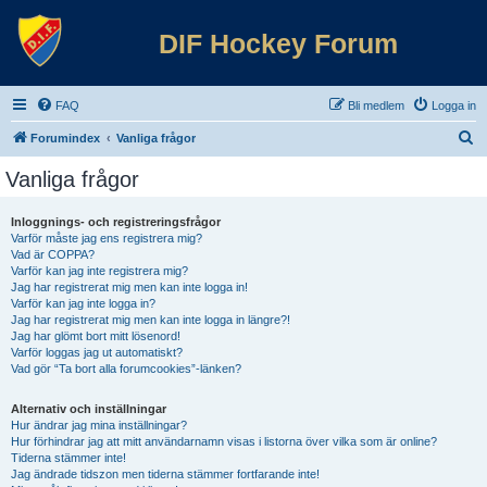
DIF Hockey Forum
FAQ
Bli medlem
Logga in
S
Forumindex
Vanliga frågor
ö
Vanliga frågor
k
Inloggnings- och registreringsfrågor
Varför måste jag ens registrera mig?
Vad är COPPA?
Varför kan jag inte registrera mig?
Jag har registrerat mig men kan inte logga in!
Varför kan jag inte logga in?
Jag har registrerat mig men kan inte logga in längre?!
Jag har glömt bort mitt lösenord!
Varför loggas jag ut automatiskt?
Vad gör “Ta bort alla forumcookies”-länken?
Alternativ och inställningar
Hur ändrar jag mina inställningar?
Hur förhindrar jag att mitt användarnamn visas i listorna över vilka som är online?
Tiderna stämmer inte!
Jag ändrade tidszon men tiderna stämmer fortfarande inte!