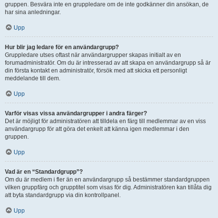
gruppen. Besvära inte en gruppledare om de inte godkänner din ansökan, de
har sina anledningar.
Upp
Hur blir jag ledare för en användargrupp?
Gruppledare utses oftast när användargrupper skapas initialt av en
forumadministratör. Om du är intresserad av att skapa en användargrupp så är
din första kontakt en administratör, försök med att skicka ett personligt
meddelande till dem.
Upp
Varför visas vissa användargrupper i andra färger?
Det är möjligt för administratören att tilldela en färg till medlemmar av en viss
användargrupp för att göra det enkelt att känna igen medlemmar i den
gruppen.
Upp
Vad är en “Standardgrupp”?
Om du är medlem i fler än en användargrupp så bestämmer standardgruppen
vilken gruppfärg och grupptitel som visas för dig. Administratören kan tillåta dig
att byta standardgrupp via din kontrollpanel.
Upp