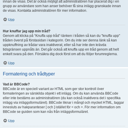
innan de visas. Det är också möjligt att administratören har placerat dig i en
grupp av användare som han anser behöver få sina inlägg granskade innan
de visas. Kontakta administratören för mer information.
Upp
Hur knuffar jag upp min tråd?
Genom att klicka på “Knuffa upp tråd”-länken i tråden så kan du "knuffa upp"
tråden överst på förstasidan i kategorin. Om du inte ser denna länk så kan
uppknuffning av trådar vara inaktiverat, eller så har inte den krävda
tidsgränsen uppnåts än. Det går också att knuffa upp en tråd genom att helt
enkelt svara på den. Försäkra dig dock först om att du följer forumreglerna.
Upp
Formatering och trådtyper
Vad är BBCode?
BBCode är en speciell variant av HTML som ger stor kontroll över
formateringen av särskilda objekt i ett inlägg. Om du kan använda BBCode
eller inte bestäms av administratören (du kan också inaktivera det i specifika
inlägg via inläggsformuläret). BBCode liknar i mångt och mycket HTML, taggar
innesluts av hakparanteser [ och ] istället för < och >. För mer information om
BBCode se guiden som kan nås från inläggsformuläret.
Upp