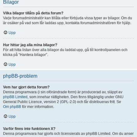
Bilagor
Vilka bilagor tillåts på detta forum?
Varje forumadministratör kan tillåta eller förbjuda vissa typer av bilagor. Om du
är osäker på vad som får laddas upp, kontakta forumadministratören för hjälp.
Upp
Hur hittar jag alla mina bilagor?
För att hitta listan över alla bilagor du laddat upp, gå till kontrollpanelen och
klicka på “Hantera bilagor”.
Upp
phpBB-problem
Vem har gjort detta forum?
Denna programvara (i sin oförändrade form) är producerad av, släppt av
phpBB Limited
, som innehar rättigheten. Den finns tillgänglig under GNU
General Public Licence, version 2 (GPL-2.0) och får distribueras fritt. Se
Om phpBB
för mer information.
Upp
Varför finns inte funktionen X?
Denna programvara har gjorts och licensierats av phpBB Limited. Om du anser