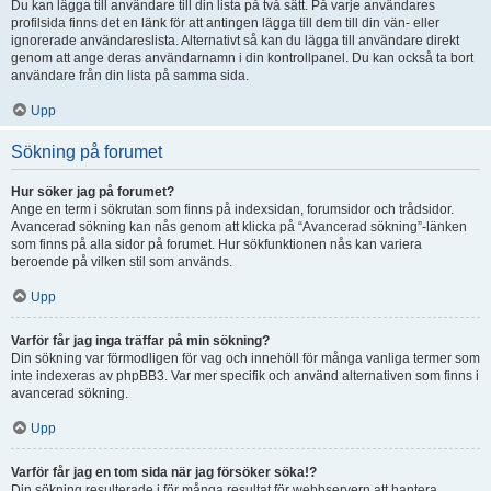
Du kan lägga till användare till din lista på två sätt. På varje användares
profilsida finns det en länk för att antingen lägga till dem till din vän- eller
ignorerade användareslista. Alternativt så kan du lägga till användare direkt
genom att ange deras användarnamn i din kontrollpanel. Du kan också ta bort
användare från din lista på samma sida.
Upp
Sökning på forumet
Hur söker jag på forumet?
Ange en term i sökrutan som finns på indexsidan, forumsidor och trådsidor.
Avancerad sökning kan nås genom att klicka på “Avancerad sökning”-länken
som finns på alla sidor på forumet. Hur sökfunktionen nås kan variera
beroende på vilken stil som används.
Upp
Varför får jag inga träffar på min sökning?
Din sökning var förmodligen för vag och innehöll för många vanliga termer som
inte indexeras av phpBB3. Var mer specifik och använd alternativen som finns i
avancerad sökning.
Upp
Varför får jag en tom sida när jag försöker söka!?
Din sökning resulterade i för många resultat för webbservern att hantera.