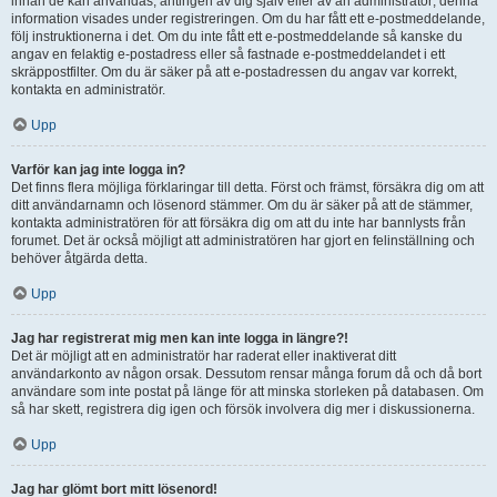
innan de kan användas, antingen av dig själv eller av an administratör; denna
information visades under registreringen. Om du har fått ett e-postmeddelande,
följ instruktionerna i det. Om du inte fått ett e-postmeddelande så kanske du
angav en felaktig e-postadress eller så fastnade e-postmeddelandet i ett
skräppostfilter. Om du är säker på att e-postadressen du angav var korrekt,
kontakta en administratör.
Upp
Varför kan jag inte logga in?
Det finns flera möjliga förklaringar till detta. Först och främst, försäkra dig om att
ditt användarnamn och lösenord stämmer. Om du är säker på att de stämmer,
kontakta administratören för att försäkra dig om att du inte har bannlysts från
forumet. Det är också möjligt att administratören har gjort en felinställning och
behöver åtgärda detta.
Upp
Jag har registrerat mig men kan inte logga in längre?!
Det är möjligt att en administratör har raderat eller inaktiverat ditt
användarkonto av någon orsak. Dessutom rensar många forum då och då bort
användare som inte postat på länge för att minska storleken på databasen. Om
så har skett, registrera dig igen och försök involvera dig mer i diskussionerna.
Upp
Jag har glömt bort mitt lösenord!