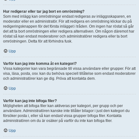
Hur redigerar eller tar jag bort en omröstning?
Som med inlägg kan omröstningar endast redigeras av inläggsskaparen, en
moderator eller en administratör. För att redigera en omröstning klickar du på
redigeringsknappen för det första inlägget i tråden. Om ingen har röstat så går
det att ta bort omröstningen eller redigera alternativen. Om någon däremot har
röstat så kan endast moderatorer och administratörer redigera eller ta bort
omröstningen. Detta för att förhindra fusk.
Upp
Varför kan jag inte komma åt en kategori?
Vissa kategorier kan vara begränsade till vissa användare eller grupper. För att
visa, läsa, posta, osv. kan du behöva speciell tillåtelse som endast moderatorer
och administratörer kan ge dig. Pröva att kontakta dem.
Upp
Varför kan jag inte bifoga filer?
Möjligheten att bifoga filer kan aktiveras per kategori, per grupp och per
användare. Administratören kanske inte tillåter bilagor i just den kategori du
försöker posta i, eller så kan endast vissa grupper bifoga filer. Kontakta
administratören om du är osäker på varför du inte kan bifoga filer.
Upp