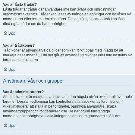
Vad är låsta trådar?
Låsta trådar är trådar där användare inte kan svara och omröstningar
automatiskt avslutats. Trådar kan låsas av många anledningar och de låses av
moderatorer eller forumadministratörer. Det är möjligt att du också kan låsa
dina egna trådar om du har behörighet.
Upp
Vad är trådikoner?
Trådikoner är användarvalda bilder som kan förknippas med inlägg för att
markera dess innehåll. Om det går att använda trådikoner eller inte bestäms av
forumadministratören.
Upp
Användarnivåer och grupper
Vad är administratörer?
Administratörer är medlemmar tilldelade den högsta nivån av kontroll över hela
forumet. Dessa medlemmar kan kontrollera alla aspekter av forumets drift,
vilket inkluderar att ställa in behörigheter, bannlysa användare, skapa
användargrupper och moderatorer, osv. De har också fullständiga
moderationsbehörigheter i alla kategorier, om forumgrundaren tillåtit det.
Upp