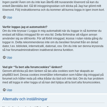
Ingen panik! Även om du inte kan återfå ditt nuvarande lösenord så kan du
enkelt återställa det. Gå till inloggningssidan och klicka på Jag har glömt mitt
lösenord. Följ instruktionerna och du kommer att kunna logga in igen inom kort.
Upp
Varför loggas jag ut automatiskt?
Om du inte kryssar i Logga in mig automatiskt när du loggar in så kommer du
endast att hållas inloggad för en viss tid. Detta förhindrar att någon annan
använder sig av ditt konto. För att förbli inloggad, kryssa i rutan nästa gång du
loggar in. Detta rekommenderas inte om du besöker forumet från en delad
dator, t.ex. bibliotek, internetcafé, datorsal, osv. Om du inte ser denna kryssruta
så har forumadministratören inaktiverat denna funktion.
Upp
Vad gör “Ta bort alla forumcookies”-länken?
Genom att klicka på den länken så tas alla cookies som har skapats av
phpBB3 bort. Dessa cookies innehåller information som håller dig inloggad på
forumet och håller reda på vilka trådar du läst och inte läst. Om du har problem
med att logga in eller logga ut så kan det hjälpa att ta bort alla forumcookies.
Upp
Alternativ och inställningar