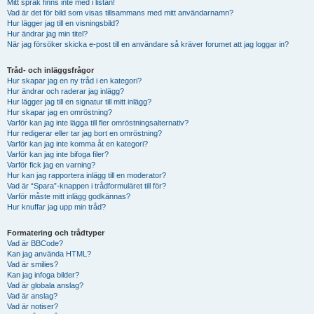
Mitt språk finns inte med i listan!
Vad är det för bild som visas tillsammans med mitt användarnamn?
Hur lägger jag till en visningsbild?
Hur ändrar jag min titel?
När jag försöker skicka e-post till en användare så kräver forumet att jag loggar in?
Tråd- och inläggsfrågor
Hur skapar jag en ny tråd i en kategori?
Hur ändrar och raderar jag inlägg?
Hur lägger jag till en signatur till mitt inlägg?
Hur skapar jag en omröstning?
Varför kan jag inte lägga till fler omröstningsalternativ?
Hur redigerar eller tar jag bort en omröstning?
Varför kan jag inte komma åt en kategori?
Varför kan jag inte bifoga filer?
Varför fick jag en varning?
Hur kan jag rapportera inlägg till en moderator?
Vad är “Spara”-knappen i trådformuläret till för?
Varför måste mitt inlägg godkännas?
Hur knuffar jag upp min tråd?
Formatering och trådtyper
Vad är BBCode?
Kan jag använda HTML?
Vad är smilies?
Kan jag infoga bilder?
Vad är globala anslag?
Vad är anslag?
Vad är notiser?