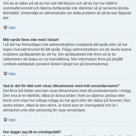
Om du är säker på att du har valt rätt tidszon och att du har har ställt in
sommartid korrekt och tiderna fortfarande inte stämmer så är serverns klocka
felinställd. Underrätta en administratör om detta problem så att de kan åtgärda
det.
Upp
Mitt språk finns inte med i listan!
I så fall har förmodligen inte administratören installerat ditt språk eller så har
ingen översatt forumet till ditt språk. Fråga administratören om de skulle kunna
installera språkpaketet du vill ha. Om språkpaketet inte finns så är du
välkommen att skapa en ny översättning. Mer information finns på phpBB
Limiteds webbplats (använd länken längst ner på forumsidorna).
Upp
Vad är det för bild som visas tillsammans med mitt användarnamn?
Det finns två bilder som kan visas tillsammans med ett användarnamn i inlägg.
Den ena är en titelbild, oftast är dessa bilder i form av stjärnor, prickar eller
block som visar hur många inlägg du har gjort eller din status på forumet. Den
andra bilden, oftast är den större, är känd som en visningsbild och är i
allmänhet unik eller personlig för varje användare.
Upp
Hur lägger jag till en visningsbild?