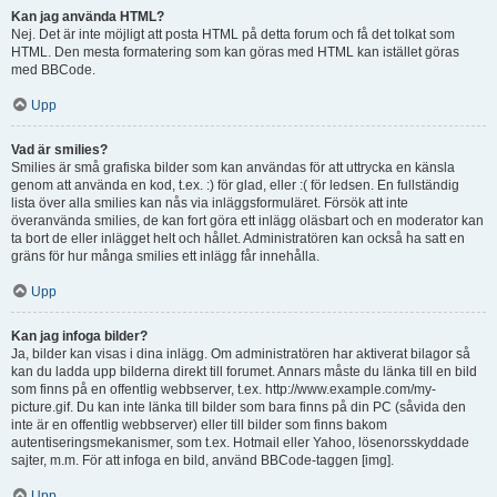
Kan jag använda HTML?
Nej. Det är inte möjligt att posta HTML på detta forum och få det tolkat som
HTML. Den mesta formatering som kan göras med HTML kan istället göras
med BBCode.
Upp
Vad är smilies?
Smilies är små grafiska bilder som kan användas för att uttrycka en känsla
genom att använda en kod, t.ex. :) för glad, eller :( för ledsen. En fullständig
lista över alla smilies kan nås via inläggsformuläret. Försök att inte
överanvända smilies, de kan fort göra ett inlägg oläsbart och en moderator kan
ta bort de eller inlägget helt och hållet. Administratören kan också ha satt en
gräns för hur många smilies ett inlägg får innehålla.
Upp
Kan jag infoga bilder?
Ja, bilder kan visas i dina inlägg. Om administratören har aktiverat bilagor så
kan du ladda upp bilderna direkt till forumet. Annars måste du länka till en bild
som finns på en offentlig webbserver, t.ex. http://www.example.com/my-
picture.gif. Du kan inte länka till bilder som bara finns på din PC (såvida den
inte är en offentlig webbserver) eller till bilder som finns bakom
autentiseringsmekanismer, som t.ex. Hotmail eller Yahoo, lösenorsskyddade
sajter, m.m. För att infoga en bild, använd BBCode-taggen [img].
Upp