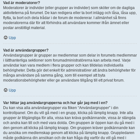
Vad är moderatorer?
Moderatorer är individer (eller grupper av individer) som sköter om de dagliga
aktiviteterna på forumet. De kan redigera eller ta bort inlägg och låsa, låsa upp,
flytta, ta bort och dela trådar i de forum de modererar. I allmänhet så finns
moderatorerna där för att förhindra att användare kommer ifrån ämnet eller
postar anstötligt material.
Upp
Vad är användargrupper?
Användargrupper är grupper av medlemmar som delar in forumets medlemmar
i lätthanterliga sektioner som forumadministratörerna kan arbeta med. Varje
användar kan vara medlem i flera grupper och kan tilldelas individuella
behörigheter. Detta gör det enkelt för administratörer att ändra behörigheter för
många användare på samma gång, som till exempel att byta
moderationsbehörigheter eller ge användare tillgång till ett privat forum.
Upp
Var hittar jag användargrupperna och hur går jag med i en?
Du kan visa alla användargrupper via fliken “Användargrupper” i din
kontrollpanel. Om du vill gå med i en grupp, klicka på lämplig knapp. Inte alla
grupper är tillgängliga för alla, vissa kan kräva godkännande, vissa är stängda
och andra kan till och med vara dolda. Om gruppen är öppen kan du gå med i
den genom att klicka på lämplig knapp. Om gruppen kräver godkännande kan
du ansöka om medlemskap genom att klicka på lämplig knapp. Gruppledaren
måste godkänna din ansökan och de kan fråga dig varför du vill gå med i