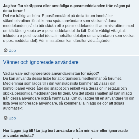
Jag har fått skräppost eller anstötliga e-postmeddelanden från någon på
detta forum!
Det var tråkigt att höra. E-postformuläret på detta forum innehåller
säkerhetsrutiner för att kunna spåra användare som skickar sådana
meddelanden, så du bör skicka ett e-postmeddelande till administratören med
en fullständig kopia av e-postmeddelandet du fått. Det är väldigt viktigt att
inkludera e-posthuvudet (detta innehåller detaljer om användaren som skickat
e-postmeddelandet). Administratören kan därefter vidta åtgärder.
Upp
Vänner och ignorerade användare
Vad är vän- och ignorerade användarelistan för något?
Du kan använda dessa listor för att organisera medlemmar på forumet.
Medlemmar som läggs till i din vänskapslista kommer att visas i din
kontrollpanel vilket låter dig snabbt och enkelt visa deras onlinestatus och
skicka personliga meddelanden till dem. Om det stöds i mallen så kan inlägg
från dessa användare också framhävas. Om du lägger till en användare till din
lista över ignorerade användare, så kommer alla inlägg de gör att döljas
automatiskt.
Upp
Hur lägger jag till / tar jag bort användare från min vän- eller ignorerade
användareslista?