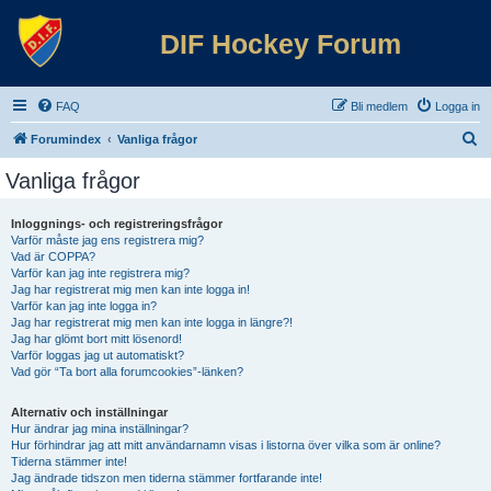
DIF Hockey Forum
FAQ
Bli medlem
Logga in
S
Forumindex
Vanliga frågor
ö
Vanliga frågor
k
Inloggnings- och registreringsfrågor
Varför måste jag ens registrera mig?
Vad är COPPA?
Varför kan jag inte registrera mig?
Jag har registrerat mig men kan inte logga in!
Varför kan jag inte logga in?
Jag har registrerat mig men kan inte logga in längre?!
Jag har glömt bort mitt lösenord!
Varför loggas jag ut automatiskt?
Vad gör “Ta bort alla forumcookies”-länken?
Alternativ och inställningar
Hur ändrar jag mina inställningar?
Hur förhindrar jag att mitt användarnamn visas i listorna över vilka som är online?
Tiderna stämmer inte!
Jag ändrade tidszon men tiderna stämmer fortfarande inte!