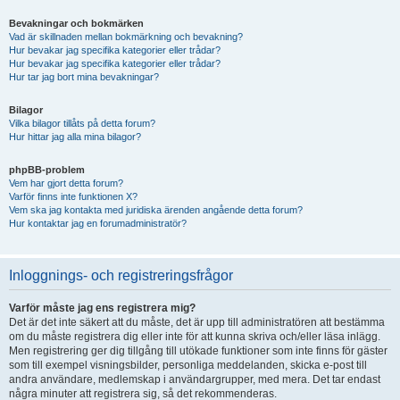
Bevakningar och bokmärken
Vad är skillnaden mellan bokmärkning och bevakning?
Hur bevakar jag specifika kategorier eller trådar?
Hur bevakar jag specifika kategorier eller trådar?
Hur tar jag bort mina bevakningar?
Bilagor
Vilka bilagor tillåts på detta forum?
Hur hittar jag alla mina bilagor?
phpBB-problem
Vem har gjort detta forum?
Varför finns inte funktionen X?
Vem ska jag kontakta med juridiska ärenden angående detta forum?
Hur kontaktar jag en forumadministratör?
Inloggnings- och registreringsfrågor
Varför måste jag ens registrera mig?
Det är det inte säkert att du måste, det är upp till administratören att bestämma
om du måste registrera dig eller inte för att kunna skriva och/eller läsa inlägg.
Men registrering ger dig tillgång till utökade funktioner som inte finns för gäster
som till exempel visningsbilder, personliga meddelanden, skicka e-post till
andra användare, medlemskap i användargrupper, med mera. Det tar endast
några minuter att registrera sig, så det rekommenderas.