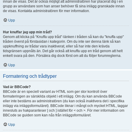
innan de visas. Det är också möjligt att administratören har placerat dig i en
grupp av användare som han anser behöver få sina inlägg granskade innan
de visas. Kontakta administratören för mer information.
Upp
Hur knuffar jag upp min tråd?
Genom att klicka på “Knuffa upp tråd”-länken i tråden så kan du "knuffa upp"
tråden överst på förstasidan i kategorin. Om du inte ser denna länk så kan
uppknuffning av trådar vara inaktiverat, eller så har inte den krävda
tidsgränsen uppnåts än. Det går också att knuffa upp en tråd genom att helt
enkelt svara på den. Försäkra dig dock först om att du följer forumreglerna.
Upp
Formatering och trådtyper
Vad är BBCode?
BBCode är en speciell variant av HTML som ger stor kontroll över
formateringen av särskilda objekt i ett inlägg. Om du kan använda BBCode
eller inte bestäms av administratören (du kan också inaktivera det i specifika
inlägg via inläggsformuläret). BBCode liknar i mångt och mycket HTML, taggar
innesluts av hakparanteser [ och ] istället för < och >. För mer information om
BBCode se guiden som kan nås från inläggsformuläret.
Upp