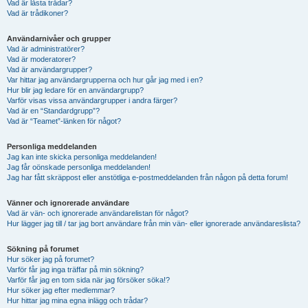
Vad är låsta trådar?
Vad är trådikoner?
Användarnivåer och grupper
Vad är administratörer?
Vad är moderatorer?
Vad är användargrupper?
Var hittar jag användargrupperna och hur går jag med i en?
Hur blir jag ledare för en användargrupp?
Varför visas vissa användargrupper i andra färger?
Vad är en “Standardgrupp”?
Vad är “Teamet”-länken för något?
Personliga meddelanden
Jag kan inte skicka personliga meddelanden!
Jag får oönskade personliga meddelanden!
Jag har fått skräppost eller anstötliga e-postmeddelanden från någon på detta forum!
Vänner och ignorerade användare
Vad är vän- och ignorerade användarelistan för något?
Hur lägger jag till / tar jag bort användare från min vän- eller ignorerade användareslista?
Sökning på forumet
Hur söker jag på forumet?
Varför får jag inga träffar på min sökning?
Varför får jag en tom sida när jag försöker söka!?
Hur söker jag efter medlemmar?
Hur hittar jag mina egna inlägg och trådar?