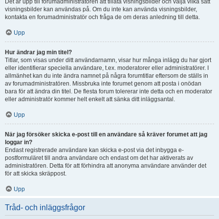
Det är upp till forumadministratören att tillåta visningsbilder och välja vilka sätt
visningsbilder kan användas på. Om du inte kan använda visningsbilder,
kontakta en forumadministratör och fråga de om deras anledning till detta.
Upp
Hur ändrar jag min titel?
Titlar, som visas under ditt användarnamn, visar hur många inlägg du har gjort
eller identifierar speciella användare, t.ex. moderatorer eller administratörer. I
allmänhet kan du inte ändra namnet på några forumtitlar eftersom de ställs in
av forumadministratören. Missbruka inte forumet genom att posta i onödan
bara för att ändra din titel. De flesta forum tolererar inte detta och en moderator
eller administratör kommer helt enkelt att sänka ditt inläggsantal.
Upp
När jag försöker skicka e-post till en användare så kräver forumet att jag
loggar in?
Endast registrerade användare kan skicka e-post via det inbygga e-
postformuläret till andra användare och endast om det har aktiverats av
administratören. Detta för att förhindra att anonyma användare använder det
för att skicka skräppost.
Upp
Tråd- och inläggsfrågor