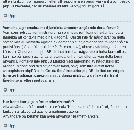
att en funktion bör läggas till eller vill rapportera en bugg, var vänlig och besök
phpBB Idécenter, där du kommer att hitta verktyg för att göra så.
Upp
Vem ska jag kontakta med juridiska ärenden angående detta forum?
Vem som helst av administratörerna som listas på “Teamet”-sidan bör vara
lämpliga att kontakta med dina klagomål. Om du inte får något svar på detta
sätt så kan du kontakta ägaren av domänen eller, om detta forum ligger på en
gratistjänst (såsom Yahoo!, free.fr, f2s.com, osv.), abuse-avdelningen för den
tjänsten. Observera att phpBB Limited
inte har någon som helst kontroll
och
kan inte på något sätt hållas ansvariga för hur, var eller av vem detta forum
används. Kontakta inte phpBB Limited med anledning av något juridiskt
ärende (“cease and desist”, ansvar, förtal, osv.) som
inte direkt berör
webbplatsen phpBB.com. Om du ändå kontaktar phpBB Limited om
någon
form av tredjepartsanvändning av denna mjukvara
så förvänta dig ett
fåordigt svar eller inget svar alls.
Upp
Hur kontaktar jag en forumadministratör?
Alla användar på forumet kan använda "Kontakta oss"-formuläret, ifall denna
funktion är aktiverad utav forumadministratören.
Användare på forumet kan även använda "Teamet"-länken.
Upp