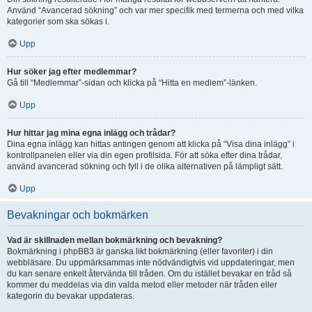
Använd “Avancerad sökning” och var mer specifik med termerna och med vilka
kategorier som ska sökas i.
Upp
Hur söker jag efter medlemmar?
Gå till “Medlemmar”-sidan och klicka på “Hitta en medlem”-länken.
Upp
Hur hittar jag mina egna inlägg och trådar?
Dina egna inlägg kan hittas antingen genom att klicka på “Visa dina inlägg” i
kontrollpanelen eller via din egen profilsida. För att söka efter dina trådar,
använd avancerad sökning och fyll i de olika alternativen på lämpligt sätt.
Upp
Bevakningar och bokmärken
Vad är skillnaden mellan bokmärkning och bevakning?
Bokmärkning i phpBB3 är ganska likt bokmärkning (eller favoriter) i din
webbläsare. Du uppmärksammas inte nödvändigtvis vid uppdateringar, men
du kan senare enkelt återvända till tråden. Om du istället bevakar en tråd så
kommer du meddelas via din valda metod eller metoder när tråden eller
kategorin du bevakar uppdateras.