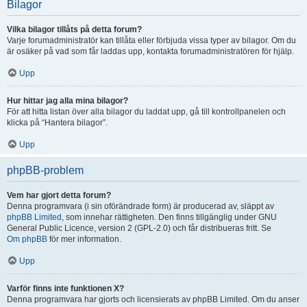
Bilagor
Vilka bilagor tillåts på detta forum?
Varje forumadministratör kan tillåta eller förbjuda vissa typer av bilagor. Om du
är osäker på vad som får laddas upp, kontakta forumadministratören för hjälp.
Upp
Hur hittar jag alla mina bilagor?
För att hitta listan över alla bilagor du laddat upp, gå till kontrollpanelen och
klicka på “Hantera bilagor”.
Upp
phpBB-problem
Vem har gjort detta forum?
Denna programvara (i sin oförändrade form) är producerad av, släppt av
phpBB Limited
, som innehar rättigheten. Den finns tillgänglig under GNU
General Public Licence, version 2 (GPL-2.0) och får distribueras fritt. Se
Om phpBB
för mer information.
Upp
Varför finns inte funktionen X?
Denna programvara har gjorts och licensierats av phpBB Limited. Om du anser