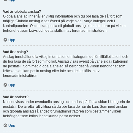
Vad är globala anslag?
Globala anslag innehåller viktig information och du bör läsa de så fort som
möjligt. Globala anslag visas överst på varje sida i varje kategori och i
kontrollpanelen. Om du kan posta ett globalt anslag eller inte beror på vilken
behörighet som krävs och detta ställs in av forumadministratören.
Upp
Vad är anslag?
Anslag innehåller ofta viktig information om kategorin du för tillfället läser i och
du bör läsa de så fort som möjligt. Anslag visas överst på varje sida i kategorin
de postats i. Som med globala anslag så beror det på vilken behörighet som
krävs om du kan posta anslag eller inte och detta ställs in av
forumadministratören.
Upp
Vad är notiser?
Notiser visas under eventuella anslag och endast på första sidan i kategorin de
postats i. De är ofta rätt viktiga så du bör läsa de när du kan. Som med anslag
och globala anslag så är det forumadministratören som bestämmer vilken
behörighet som krävs för att kunna posta notiser.
Upp