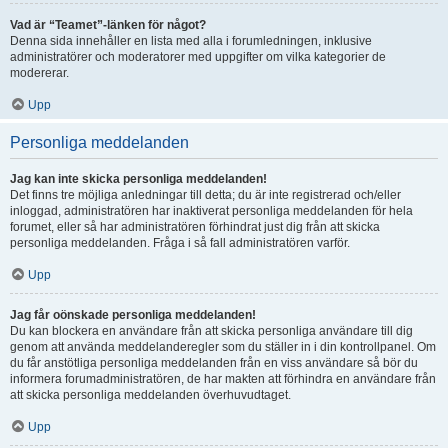
Vad är “Teamet”-länken för något?
Denna sida innehåller en lista med alla i forumledningen, inklusive
administratörer och moderatorer med uppgifter om vilka kategorier de
modererar.
Upp
Personliga meddelanden
Jag kan inte skicka personliga meddelanden!
Det finns tre möjliga anledningar till detta; du är inte registrerad och/eller
inloggad, administratören har inaktiverat personliga meddelanden för hela
forumet, eller så har administratören förhindrat just dig från att skicka
personliga meddelanden. Fråga i så fall administratören varför.
Upp
Jag får oönskade personliga meddelanden!
Du kan blockera en användare från att skicka personliga användare till dig
genom att använda meddelanderegler som du ställer in i din kontrollpanel. Om
du får anstötliga personliga meddelanden från en viss användare så bör du
informera forumadministratören, de har makten att förhindra en användare från
att skicka personliga meddelanden överhuvudtaget.
Upp