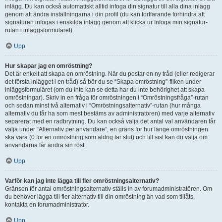
inlägg. Du kan också automatiskt alltid infoga din signatur till alla dina inlägg
genom att ändra inställningarna i din profil (du kan fortfarande förhindra att
signaturen infogas i enskilda inlägg genom att klicka ur Infoga min signatur-
rutan i inläggsformuläret).
Upp
Hur skapar jag en omröstning?
Det är enkelt att skapa en omröstning. När du postar en ny tråd (eller redigerar
det första inlägget i en tråd) så bör du se “Skapa omröstning”-fliken under
inläggsformuläret (om du inte kan se detta har du inte behörighet att skapa
omröstningar). Skriv in en fråga för omröstningen i “Omröstningsfråga”-rutan
och sedan minst två alternativ i “Omröstningsalternativ”-rutan (hur många
alternativ du får ha som mest bestäms av administratören) med varje alternativ
separerat med en radbrytning. Du kan också välja det antal val användaren får
välja under “Alternativ per användare”, en gräns för hur länge omröstningen
ska vara (0 för en omröstning som aldrig tar slut) och till sist kan du välja om
användarna får ändra sin röst.
Upp
Varför kan jag inte lägga till fler omröstningsalternativ?
Gränsen för antal omröstningsalternativ ställs in av forumadministratören. Om
du behöver lägga till fler alternativ till din omröstning än vad som tillåts,
kontakta en forumadministratör.
Upp