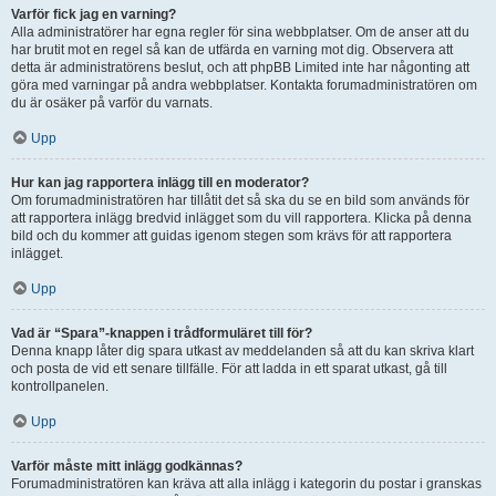
Varför fick jag en varning?
Alla administratörer har egna regler för sina webbplatser. Om de anser att du
har brutit mot en regel så kan de utfärda en varning mot dig. Observera att
detta är administratörens beslut, och att phpBB Limited inte har någonting att
göra med varningar på andra webbplatser. Kontakta forumadministratören om
du är osäker på varför du varnats.
Upp
Hur kan jag rapportera inlägg till en moderator?
Om forumadministratören har tillåtit det så ska du se en bild som används för
att rapportera inlägg bredvid inlägget som du vill rapportera. Klicka på denna
bild och du kommer att guidas igenom stegen som krävs för att rapportera
inlägget.
Upp
Vad är “Spara”-knappen i trådformuläret till för?
Denna knapp låter dig spara utkast av meddelanden så att du kan skriva klart
och posta de vid ett senare tillfälle. För att ladda in ett sparat utkast, gå till
kontrollpanelen.
Upp
Varför måste mitt inlägg godkännas?
Forumadministratören kan kräva att alla inlägg i kategorin du postar i granskas