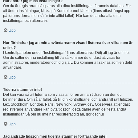
Hur ändrar jag mina inställningar?
Om du är registrerad så sparas alla dina inställningar i forumets databas. För
att ändra inställningar, klicka på Kontrollpanel-länken (finns oftast längst upp
på forumsidorna men så är inte alltid fallet). Här kan du ändra alla dina
inställningar och alternativ.
Upp
Hur förhindrar jag att mitt användarnamn visas i listorna över vilka som är
online?
I kontrollpanelen under “Inställningar” finns alternativet Dölj att jag är online.
Om du sätter denna inställning till Ja så kommer du endast att visas för
administratörer, moderatorer och dig själv. Du kommer att räknas som en dold
användare.
Upp
Tiderna stämmer inte!
Det kan vara så att tiderna som visas är för en annan tidszon än den du
befinner dig i. Om så är fallet, gå till din kontrollpanel och ändra till rätt tidszon,
t.ex. Stockholm, London, Paris, New York, Sydney, osv. Observera att endast
registrerade användare kan byta tidszon, detta gäller även de flesta andra
inställningar. Så om du inte har registrerat dig än, gör det nu!
Upp
Jag ändrade tidszon men tiderna stämmer fortfarande inte!