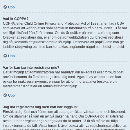
Upp
Vad är COPPA?
COPPA, eller Child Online Privacy and Protection Act of 1998, är en lag i USA
som kräver att webbplatser som samlar in information från barn under 13 år har
skriftligt tillstånd från föräldrarna. Om du är osäker på om detta rör dig som
försöker att registrera dig, eller om det rör webbplatsen du försöker registrera
dig på, kontakta ett juridiskt ombud för hjälp. Observera att phpBB inte kan ge
juridisk rådgivning och inte kan kontaktas angående något som helst juridiskt.
Upp
Varför kan jag inte registrera mig?
Det är möjligt att administratören har bannlyst din IP-adress eller förbjudit det
användarnamn du försöker registrera dig med. Ägaren av webbplatsen kan
också ha inaktiverat nyregistreringar för att förhindra att nya besökare blir
medlemmar. Kontakta en administratör för hjälp.
Upp
Jag har registrerat mig men kan inte logga in!
Försäkra dig först och främst om att du anger rätt användarnamn och lösenord.
Om de stämmer så kan en av två saker ha hänt. Om COPPA-stöd är aktiverat
och du under registreringen angav att du är under 13 år så måste du följa
instruktionerna du fått. Vissa forum kräver också att nya registreringar aktiveras