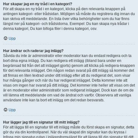
Hur skapar jag en ny tråd i en kategori?
För att skapa en ny tråd i en kategori, klicka på den relevanta knappen på
antingen kategori- eller trådsidan. Möjligen så måste du registrera dig innan du
kan skriva ett meddelande. En lista över vilka behörigheter som du har finns
längst ner på kategori- och trådsidorna. Exempel: Du kan skapa nya trådar i
denna kategori, Du kan bifoga filer i denna kategori, osv.
Upp
Hur ändrar och raderar jag inlägg?
Såvida du inte är administratör eller moderator kan du endast redigera och ta
bort dina egna inlägg. Du kan redigera ett inlägg (ibland bara under en
begränsad tid från det att inlägget gjorts) genom att klicka på redigera-knappen
för det relevanta inlägget. Om någon redan svarat på ditt inlägg så kommer det
att finnas en liten textrad under ditt inlägg efter att du redigerat det, som visar
hur många gånger och när du har redigerat inlägget. Detta kommer inte att
visas om ingen har svarat på ditt inlägg. Det kommer inte heller att visas om det
är en moderator eller administratör som redigerat inlägget. Dock kan de om de
vill lämna ett meddelande om vad de ändrat och varför. Observera att vanliga
användare inte kan ta bort ett inlägg om det redan besvarats.
Upp
Hur lägger jag till en signatur till mitt inlägg?
För att lägga till en signatur till ett inlägg måste du först skapa en signatur, detta
gör du via din kontrollpanel. När du väl skapat din signatur kan du kryssa i
Infoga min signatur-rutan i inläggsformuläret för att lägga till din signatur till ditt