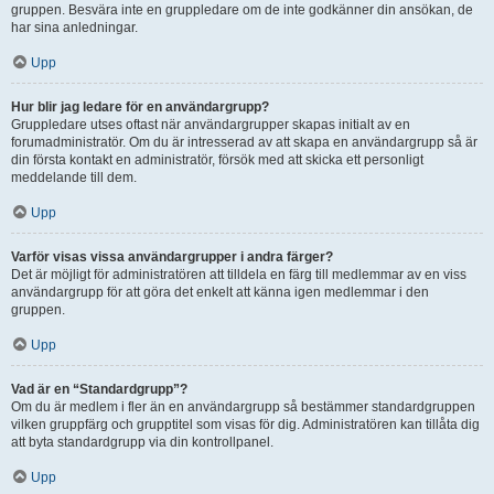
gruppen. Besvära inte en gruppledare om de inte godkänner din ansökan, de
har sina anledningar.
Upp
Hur blir jag ledare för en användargrupp?
Gruppledare utses oftast när användargrupper skapas initialt av en
forumadministratör. Om du är intresserad av att skapa en användargrupp så är
din första kontakt en administratör, försök med att skicka ett personligt
meddelande till dem.
Upp
Varför visas vissa användargrupper i andra färger?
Det är möjligt för administratören att tilldela en färg till medlemmar av en viss
användargrupp för att göra det enkelt att känna igen medlemmar i den
gruppen.
Upp
Vad är en “Standardgrupp”?
Om du är medlem i fler än en användargrupp så bestämmer standardgruppen
vilken gruppfärg och grupptitel som visas för dig. Administratören kan tillåta dig
att byta standardgrupp via din kontrollpanel.
Upp