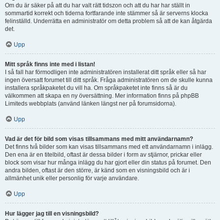
Om du är säker på att du har valt rätt tidszon och att du har har ställt in
sommartid korrekt och tiderna fortfarande inte stämmer så är serverns klocka
felinställd. Underrätta en administratör om detta problem så att de kan åtgärda
det.
Upp
Mitt språk finns inte med i listan!
I så fall har förmodligen inte administratören installerat ditt språk eller så har
ingen översatt forumet till ditt språk. Fråga administratören om de skulle kunna
installera språkpaketet du vill ha. Om språkpaketet inte finns så är du
välkommen att skapa en ny översättning. Mer information finns på phpBB
Limiteds webbplats (använd länken längst ner på forumsidorna).
Upp
Vad är det för bild som visas tillsammans med mitt användarnamn?
Det finns två bilder som kan visas tillsammans med ett användarnamn i inlägg.
Den ena är en titelbild, oftast är dessa bilder i form av stjärnor, prickar eller
block som visar hur många inlägg du har gjort eller din status på forumet. Den
andra bilden, oftast är den större, är känd som en visningsbild och är i
allmänhet unik eller personlig för varje användare.
Upp
Hur lägger jag till en visningsbild?