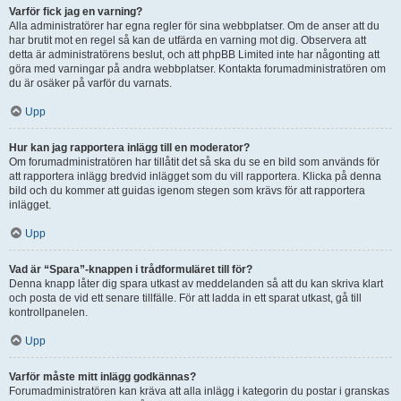
Varför fick jag en varning?
Alla administratörer har egna regler för sina webbplatser. Om de anser att du
har brutit mot en regel så kan de utfärda en varning mot dig. Observera att
detta är administratörens beslut, och att phpBB Limited inte har någonting att
göra med varningar på andra webbplatser. Kontakta forumadministratören om
du är osäker på varför du varnats.
Upp
Hur kan jag rapportera inlägg till en moderator?
Om forumadministratören har tillåtit det så ska du se en bild som används för
att rapportera inlägg bredvid inlägget som du vill rapportera. Klicka på denna
bild och du kommer att guidas igenom stegen som krävs för att rapportera
inlägget.
Upp
Vad är “Spara”-knappen i trådformuläret till för?
Denna knapp låter dig spara utkast av meddelanden så att du kan skriva klart
och posta de vid ett senare tillfälle. För att ladda in ett sparat utkast, gå till
kontrollpanelen.
Upp
Varför måste mitt inlägg godkännas?
Forumadministratören kan kräva att alla inlägg i kategorin du postar i granskas