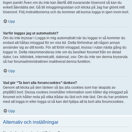
Ingen panik! Även om du inte kan återfå ditt nuvarande lösenord så kan du
enkelt återställa det. Gå till inloggningssidan och klicka på Jag har glömt mitt
lösenord. Följ instruktionerna och du kommer att kunna logga in igen inom kort.
Upp
Varför loggas jag ut automatiskt?
Om du inte kryssar i Logga in mig automatiskt när du loggar in så kommer du
endast att hållas inloggad för en viss tid. Detta förhindrar att någon annan
använder sig av ditt konto. För att förbli inloggad, kryssa i rutan nästa gång du
loggar in. Detta rekommenderas inte om du besöker forumet från en delad
dator, t.ex. bibliotek, internetcafé, datorsal, osv. Om du inte ser denna kryssruta
så har forumadministratören inaktiverat denna funktion.
Upp
Vad gör “Ta bort alla forumcookies”-länken?
Genom att klicka på den länken så tas alla cookies som har skapats av
phpBB3 bort. Dessa cookies innehåller information som håller dig inloggad på
forumet och håller reda på vilka trådar du läst och inte läst. Om du har problem
med att logga in eller logga ut så kan det hjälpa att ta bort alla forumcookies.
Upp
Alternativ och inställningar