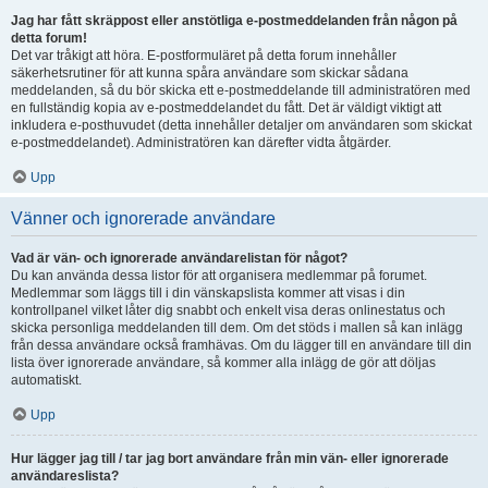
Jag har fått skräppost eller anstötliga e-postmeddelanden från någon på
detta forum!
Det var tråkigt att höra. E-postformuläret på detta forum innehåller
säkerhetsrutiner för att kunna spåra användare som skickar sådana
meddelanden, så du bör skicka ett e-postmeddelande till administratören med
en fullständig kopia av e-postmeddelandet du fått. Det är väldigt viktigt att
inkludera e-posthuvudet (detta innehåller detaljer om användaren som skickat
e-postmeddelandet). Administratören kan därefter vidta åtgärder.
Upp
Vänner och ignorerade användare
Vad är vän- och ignorerade användarelistan för något?
Du kan använda dessa listor för att organisera medlemmar på forumet.
Medlemmar som läggs till i din vänskapslista kommer att visas i din
kontrollpanel vilket låter dig snabbt och enkelt visa deras onlinestatus och
skicka personliga meddelanden till dem. Om det stöds i mallen så kan inlägg
från dessa användare också framhävas. Om du lägger till en användare till din
lista över ignorerade användare, så kommer alla inlägg de gör att döljas
automatiskt.
Upp
Hur lägger jag till / tar jag bort användare från min vän- eller ignorerade
användareslista?