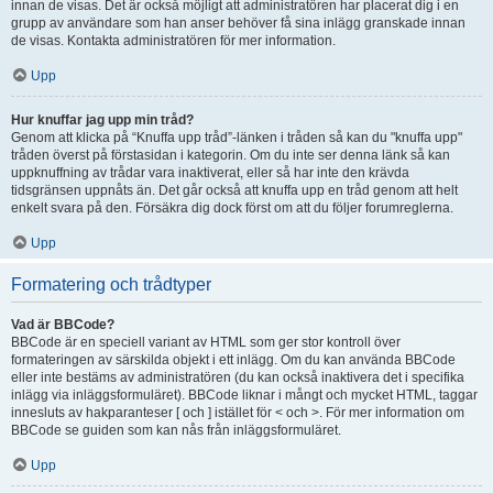
innan de visas. Det är också möjligt att administratören har placerat dig i en
grupp av användare som han anser behöver få sina inlägg granskade innan
de visas. Kontakta administratören för mer information.
Upp
Hur knuffar jag upp min tråd?
Genom att klicka på “Knuffa upp tråd”-länken i tråden så kan du "knuffa upp"
tråden överst på förstasidan i kategorin. Om du inte ser denna länk så kan
uppknuffning av trådar vara inaktiverat, eller så har inte den krävda
tidsgränsen uppnåts än. Det går också att knuffa upp en tråd genom att helt
enkelt svara på den. Försäkra dig dock först om att du följer forumreglerna.
Upp
Formatering och trådtyper
Vad är BBCode?
BBCode är en speciell variant av HTML som ger stor kontroll över
formateringen av särskilda objekt i ett inlägg. Om du kan använda BBCode
eller inte bestäms av administratören (du kan också inaktivera det i specifika
inlägg via inläggsformuläret). BBCode liknar i mångt och mycket HTML, taggar
innesluts av hakparanteser [ och ] istället för < och >. För mer information om
BBCode se guiden som kan nås från inläggsformuläret.
Upp