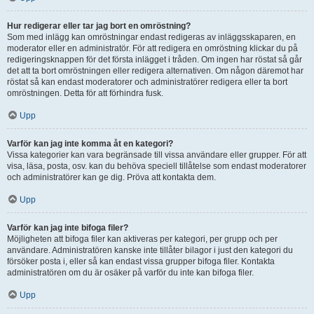
Hur redigerar eller tar jag bort en omröstning?
Som med inlägg kan omröstningar endast redigeras av inläggsskaparen, en
moderator eller en administratör. För att redigera en omröstning klickar du på
redigeringsknappen för det första inlägget i tråden. Om ingen har röstat så går
det att ta bort omröstningen eller redigera alternativen. Om någon däremot har
röstat så kan endast moderatorer och administratörer redigera eller ta bort
omröstningen. Detta för att förhindra fusk.
Upp
Varför kan jag inte komma åt en kategori?
Vissa kategorier kan vara begränsade till vissa användare eller grupper. För att
visa, läsa, posta, osv. kan du behöva speciell tillåtelse som endast moderatorer
och administratörer kan ge dig. Pröva att kontakta dem.
Upp
Varför kan jag inte bifoga filer?
Möjligheten att bifoga filer kan aktiveras per kategori, per grupp och per
användare. Administratören kanske inte tillåter bilagor i just den kategori du
försöker posta i, eller så kan endast vissa grupper bifoga filer. Kontakta
administratören om du är osäker på varför du inte kan bifoga filer.
Upp