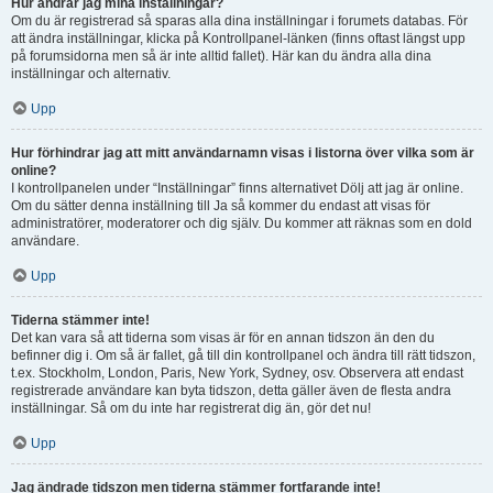
Hur ändrar jag mina inställningar?
Om du är registrerad så sparas alla dina inställningar i forumets databas. För
att ändra inställningar, klicka på Kontrollpanel-länken (finns oftast längst upp
på forumsidorna men så är inte alltid fallet). Här kan du ändra alla dina
inställningar och alternativ.
Upp
Hur förhindrar jag att mitt användarnamn visas i listorna över vilka som är
online?
I kontrollpanelen under “Inställningar” finns alternativet Dölj att jag är online.
Om du sätter denna inställning till Ja så kommer du endast att visas för
administratörer, moderatorer och dig själv. Du kommer att räknas som en dold
användare.
Upp
Tiderna stämmer inte!
Det kan vara så att tiderna som visas är för en annan tidszon än den du
befinner dig i. Om så är fallet, gå till din kontrollpanel och ändra till rätt tidszon,
t.ex. Stockholm, London, Paris, New York, Sydney, osv. Observera att endast
registrerade användare kan byta tidszon, detta gäller även de flesta andra
inställningar. Så om du inte har registrerat dig än, gör det nu!
Upp
Jag ändrade tidszon men tiderna stämmer fortfarande inte!