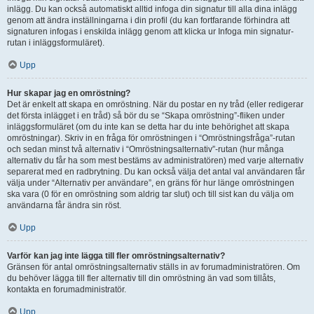
inlägg. Du kan också automatiskt alltid infoga din signatur till alla dina inlägg
genom att ändra inställningarna i din profil (du kan fortfarande förhindra att
signaturen infogas i enskilda inlägg genom att klicka ur Infoga min signatur-
rutan i inläggsformuläret).
Upp
Hur skapar jag en omröstning?
Det är enkelt att skapa en omröstning. När du postar en ny tråd (eller redigerar
det första inlägget i en tråd) så bör du se “Skapa omröstning”-fliken under
inläggsformuläret (om du inte kan se detta har du inte behörighet att skapa
omröstningar). Skriv in en fråga för omröstningen i “Omröstningsfråga”-rutan
och sedan minst två alternativ i “Omröstningsalternativ”-rutan (hur många
alternativ du får ha som mest bestäms av administratören) med varje alternativ
separerat med en radbrytning. Du kan också välja det antal val användaren får
välja under “Alternativ per användare”, en gräns för hur länge omröstningen
ska vara (0 för en omröstning som aldrig tar slut) och till sist kan du välja om
användarna får ändra sin röst.
Upp
Varför kan jag inte lägga till fler omröstningsalternativ?
Gränsen för antal omröstningsalternativ ställs in av forumadministratören. Om
du behöver lägga till fler alternativ till din omröstning än vad som tillåts,
kontakta en forumadministratör.
Upp