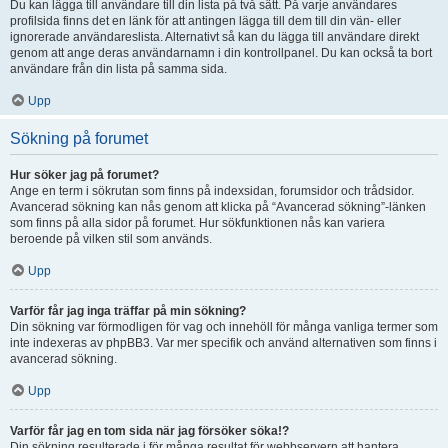
Du kan lägga till användare till din lista på två sätt. På varje användares
profilsida finns det en länk för att antingen lägga till dem till din vän- eller
ignorerade användareslista. Alternativt så kan du lägga till användare direkt
genom att ange deras användarnamn i din kontrollpanel. Du kan också ta bort
användare från din lista på samma sida.
Upp
Sökning på forumet
Hur söker jag på forumet?
Ange en term i sökrutan som finns på indexsidan, forumsidor och trådsidor.
Avancerad sökning kan nås genom att klicka på “Avancerad sökning”-länken
som finns på alla sidor på forumet. Hur sökfunktionen nås kan variera
beroende på vilken stil som används.
Upp
Varför får jag inga träffar på min sökning?
Din sökning var förmodligen för vag och innehöll för många vanliga termer som
inte indexeras av phpBB3. Var mer specifik och använd alternativen som finns i
avancerad sökning.
Upp
Varför får jag en tom sida när jag försöker söka!?
Din sökning resulterade i för många resultat för webbservern att hantera.