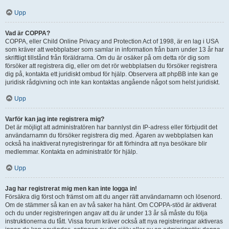
Upp
Vad är COPPA?
COPPA, eller Child Online Privacy and Protection Act of 1998, är en lag i USA
som kräver att webbplatser som samlar in information från barn under 13 år har
skriftligt tillstånd från föräldrarna. Om du är osäker på om detta rör dig som
försöker att registrera dig, eller om det rör webbplatsen du försöker registrera
dig på, kontakta ett juridiskt ombud för hjälp. Observera att phpBB inte kan ge
juridisk rådgivning och inte kan kontaktas angående något som helst juridiskt.
Upp
Varför kan jag inte registrera mig?
Det är möjligt att administratören har bannlyst din IP-adress eller förbjudit det
användarnamn du försöker registrera dig med. Ägaren av webbplatsen kan
också ha inaktiverat nyregistreringar för att förhindra att nya besökare blir
medlemmar. Kontakta en administratör för hjälp.
Upp
Jag har registrerat mig men kan inte logga in!
Försäkra dig först och främst om att du anger rätt användarnamn och lösenord.
Om de stämmer så kan en av två saker ha hänt. Om COPPA-stöd är aktiverat
och du under registreringen angav att du är under 13 år så måste du följa
instruktionerna du fått. Vissa forum kräver också att nya registreringar aktiveras