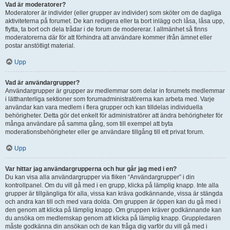
Vad är moderatorer?
Moderatorer är individer (eller grupper av individer) som sköter om de dagliga
aktiviteterna på forumet. De kan redigera eller ta bort inlägg och låsa, låsa upp,
flytta, ta bort och dela trådar i de forum de modererar. I allmänhet så finns
moderatorerna där för att förhindra att användare kommer ifrån ämnet eller
postar anstötligt material.
Upp
Vad är användargrupper?
Användargrupper är grupper av medlemmar som delar in forumets medlemmar
i lätthanterliga sektioner som forumadministratörerna kan arbeta med. Varje
användar kan vara medlem i flera grupper och kan tilldelas individuella
behörigheter. Detta gör det enkelt för administratörer att ändra behörigheter för
många användare på samma gång, som till exempel att byta
moderationsbehörigheter eller ge användare tillgång till ett privat forum.
Upp
Var hittar jag användargrupperna och hur går jag med i en?
Du kan visa alla användargrupper via fliken “Användargrupper” i din
kontrollpanel. Om du vill gå med i en grupp, klicka på lämplig knapp. Inte alla
grupper är tillgängliga för alla, vissa kan kräva godkännande, vissa är stängda
och andra kan till och med vara dolda. Om gruppen är öppen kan du gå med i
den genom att klicka på lämplig knapp. Om gruppen kräver godkännande kan
du ansöka om medlemskap genom att klicka på lämplig knapp. Gruppledaren
måste godkänna din ansökan och de kan fråga dig varför du vill gå med i