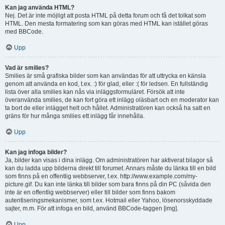
Kan jag använda HTML?
Nej. Det är inte möjligt att posta HTML på detta forum och få det tolkat som
HTML. Den mesta formatering som kan göras med HTML kan istället göras
med BBCode.
Upp
Vad är smilies?
Smilies är små grafiska bilder som kan användas för att uttrycka en känsla
genom att använda en kod, t.ex. :) för glad, eller :( för ledsen. En fullständig
lista över alla smilies kan nås via inläggsformuläret. Försök att inte
överanvända smilies, de kan fort göra ett inlägg oläsbart och en moderator kan
ta bort de eller inlägget helt och hållet. Administratören kan också ha satt en
gräns för hur många smilies ett inlägg får innehålla.
Upp
Kan jag infoga bilder?
Ja, bilder kan visas i dina inlägg. Om administratören har aktiverat bilagor så
kan du ladda upp bilderna direkt till forumet. Annars måste du länka till en bild
som finns på en offentlig webbserver, t.ex. http://www.example.com/my-
picture.gif. Du kan inte länka till bilder som bara finns på din PC (såvida den
inte är en offentlig webbserver) eller till bilder som finns bakom
autentiseringsmekanismer, som t.ex. Hotmail eller Yahoo, lösenorsskyddade
sajter, m.m. För att infoga en bild, använd BBCode-taggen [img].
Upp