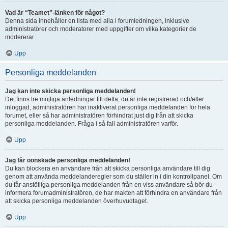
Vad är “Teamet”-länken för något?
Denna sida innehåller en lista med alla i forumledningen, inklusive
administratörer och moderatorer med uppgifter om vilka kategorier de
modererar.
Upp
Personliga meddelanden
Jag kan inte skicka personliga meddelanden!
Det finns tre möjliga anledningar till detta; du är inte registrerad och/eller
inloggad, administratören har inaktiverat personliga meddelanden för hela
forumet, eller så har administratören förhindrat just dig från att skicka
personliga meddelanden. Fråga i så fall administratören varför.
Upp
Jag får oönskade personliga meddelanden!
Du kan blockera en användare från att skicka personliga användare till dig
genom att använda meddelanderegler som du ställer in i din kontrollpanel. Om
du får anstötliga personliga meddelanden från en viss användare så bör du
informera forumadministratören, de har makten att förhindra en användare från
att skicka personliga meddelanden överhuvudtaget.
Upp