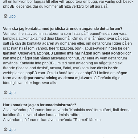
att en funktion bör läggas till eller vill rapportera en bugg, var vänlig och besök
phpBB Idécenter, där du kommer att hitta verktyg för att göra så.
Upp
Vem ska jag kontakta med juridiska ärenden angående detta forum?
Vem som helst av administratörerna som listas på “Teamet”-sidan bör vara
lämpliga att kontakta med dina klagomål. Om du inte får något svar på detta
sätt så kan du kontakta ägaren av domänen eller, om detta forum ligger på en
gratistjänst (såsom Yahoo!, free.fr, f2s.com, osv.), abuse-avdelningen för den
tjänsten. Observera att phpBB Limited
inte har någon som helst kontroll
och
kan inte på något sätt hållas ansvariga för hur, var eller av vem detta forum
används. Kontakta inte phpBB Limited med anledning av något juridiskt
ärende (“cease and desist”, ansvar, förtal, osv.) som
inte direkt berör
webbplatsen phpBB.com. Om du ändå kontaktar phpBB Limited om
någon
form av tredjepartsanvändning av denna mjukvara
så förvänta dig ett
fåordigt svar eller inget svar alls.
Upp
Hur kontaktar jag en forumadministratör?
Alla användar på forumet kan använda "Kontakta oss"-formuläret, ifall denna
funktion är aktiverad utav forumadministratören.
Användare på forumet kan även använda "Teamet"-länken.
Upp