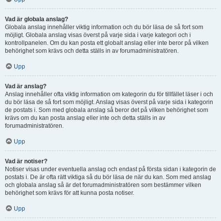
Vad är globala anslag?
Globala anslag innehåller viktig information och du bör läsa de så fort som
möjligt. Globala anslag visas överst på varje sida i varje kategori och i
kontrollpanelen. Om du kan posta ett globalt anslag eller inte beror på vilken
behörighet som krävs och detta ställs in av forumadministratören.
Upp
Vad är anslag?
Anslag innehåller ofta viktig information om kategorin du för tillfället läser i och
du bör läsa de så fort som möjligt. Anslag visas överst på varje sida i kategorin
de postats i. Som med globala anslag så beror det på vilken behörighet som
krävs om du kan posta anslag eller inte och detta ställs in av
forumadministratören.
Upp
Vad är notiser?
Notiser visas under eventuella anslag och endast på första sidan i kategorin de
postats i. De är ofta rätt viktiga så du bör läsa de när du kan. Som med anslag
och globala anslag så är det forumadministratören som bestämmer vilken
behörighet som krävs för att kunna posta notiser.
Upp