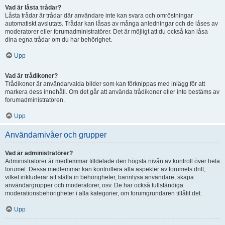
Vad är låsta trådar?
Låsta trådar är trådar där användare inte kan svara och omröstningar
automatiskt avslutats. Trådar kan låsas av många anledningar och de låses av
moderatorer eller forumadministratörer. Det är möjligt att du också kan låsa
dina egna trådar om du har behörighet.
Upp
Vad är trådikoner?
Trådikoner är användarvalda bilder som kan förknippas med inlägg för att
markera dess innehåll. Om det går att använda trådikoner eller inte bestäms av
forumadministratören.
Upp
Användarnivåer och grupper
Vad är administratörer?
Administratörer är medlemmar tilldelade den högsta nivån av kontroll över hela
forumet. Dessa medlemmar kan kontrollera alla aspekter av forumets drift,
vilket inkluderar att ställa in behörigheter, bannlysa användare, skapa
användargrupper och moderatorer, osv. De har också fullständiga
moderationsbehörigheter i alla kategorier, om forumgrundaren tillåtit det.
Upp