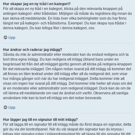
Hur skapar jag en ny tråd i en kategori?
För att skapa en ny tråd i en kategori, klicka på den relevanta knappen på
antingen kategori- eller trådsidan. Möjligen så måste du registrera dig innan du
kan skriva ett meddelande. En lista över vilka behörigheter som du har finns
längst ner på kategori- och trådsidorna. Exempel: Du kan skapa nya trådar i
denna kategori, Du kan bifoga filer i denna kategori, osv.
Upp
Hur ändrar och raderar jag inlägg?
Såvida du inte är administratör eller moderator kan du endast redigera och ta
bort dina egna inlägg. Du kan redigera ett inlägg (ibland bara under en
begränsad tid från det att inlägget gjorts) genom att klicka på redigera-knappen
för det relevanta inlägget. Om någon redan svarat på ditt inlägg så kommer det
att finnas en liten textrad under ditt inlägg efter att du redigerat det, som visar
hur många gånger och när du har redigerat inlägget. Detta kommer inte att
visas om ingen har svarat på ditt inlägg. Det kommer inte heller att visas om det
är en moderator eller administratör som redigerat inlägget. Dock kan de om de
vill lämna ett meddelande om vad de ändrat och varför. Observera att vanliga
användare inte kan ta bort ett inlägg om det redan besvarats.
Upp
Hur lägger jag till en signatur till mitt inlägg?
För att lägga till en signatur till ett inlägg måste du först skapa en signatur, detta
gör du via din kontrollpanel. När du väl skapat din signatur kan du kryssa i
Infoga min signatur-rutan i inläggsformuläret för att lägga till din signatur till ditt