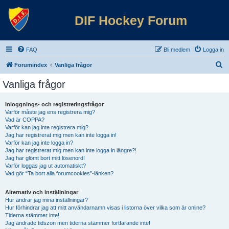
DIF Hockey Forum
FAQ
Bli medlem
Logga in
S
Forumindex
Vanliga frågor
ö
Vanliga frågor
k
Inloggnings- och registreringsfrågor
Varför måste jag ens registrera mig?
Vad är COPPA?
Varför kan jag inte registrera mig?
Jag har registrerat mig men kan inte logga in!
Varför kan jag inte logga in?
Jag har registrerat mig men kan inte logga in längre?!
Jag har glömt bort mitt lösenord!
Varför loggas jag ut automatiskt?
Vad gör “Ta bort alla forumcookies”-länken?
Alternativ och inställningar
Hur ändrar jag mina inställningar?
Hur förhindrar jag att mitt användarnamn visas i listorna över vilka som är online?
Tiderna stämmer inte!
Jag ändrade tidszon men tiderna stämmer fortfarande inte!