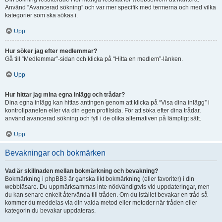
Använd “Avancerad sökning” och var mer specifik med termerna och med vilka
kategorier som ska sökas i.
Upp
Hur söker jag efter medlemmar?
Gå till “Medlemmar”-sidan och klicka på “Hitta en medlem”-länken.
Upp
Hur hittar jag mina egna inlägg och trådar?
Dina egna inlägg kan hittas antingen genom att klicka på “Visa dina inlägg” i
kontrollpanelen eller via din egen profilsida. För att söka efter dina trådar,
använd avancerad sökning och fyll i de olika alternativen på lämpligt sätt.
Upp
Bevakningar och bokmärken
Vad är skillnaden mellan bokmärkning och bevakning?
Bokmärkning i phpBB3 är ganska likt bokmärkning (eller favoriter) i din
webbläsare. Du uppmärksammas inte nödvändigtvis vid uppdateringar, men
du kan senare enkelt återvända till tråden. Om du istället bevakar en tråd så
kommer du meddelas via din valda metod eller metoder när tråden eller
kategorin du bevakar uppdateras.