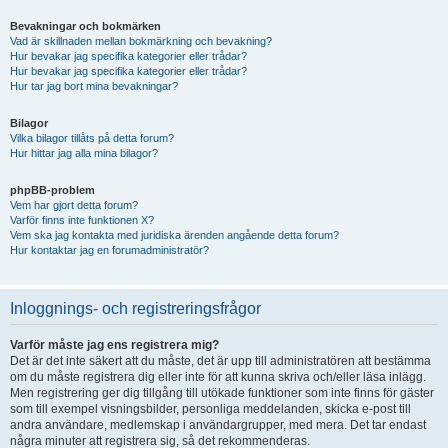
Bevakningar och bokmärken
Vad är skillnaden mellan bokmärkning och bevakning?
Hur bevakar jag specifika kategorier eller trådar?
Hur bevakar jag specifika kategorier eller trådar?
Hur tar jag bort mina bevakningar?
Bilagor
Vilka bilagor tillåts på detta forum?
Hur hittar jag alla mina bilagor?
phpBB-problem
Vem har gjort detta forum?
Varför finns inte funktionen X?
Vem ska jag kontakta med juridiska ärenden angående detta forum?
Hur kontaktar jag en forumadministratör?
Inloggnings- och registreringsfrågor
Varför måste jag ens registrera mig?
Det är det inte säkert att du måste, det är upp till administratören att bestämma
om du måste registrera dig eller inte för att kunna skriva och/eller läsa inlägg.
Men registrering ger dig tillgång till utökade funktioner som inte finns för gäster
som till exempel visningsbilder, personliga meddelanden, skicka e-post till
andra användare, medlemskap i användargrupper, med mera. Det tar endast
några minuter att registrera sig, så det rekommenderas.