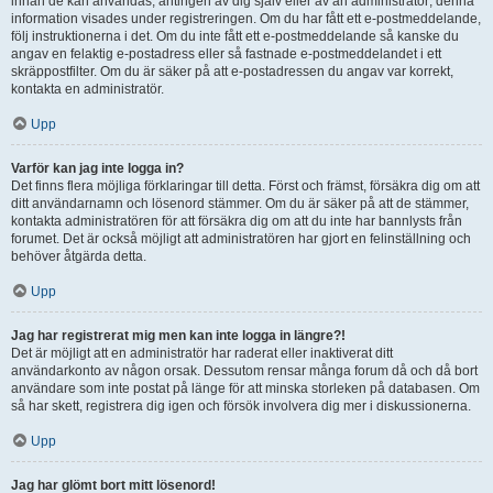
innan de kan användas, antingen av dig själv eller av an administratör; denna
information visades under registreringen. Om du har fått ett e-postmeddelande,
följ instruktionerna i det. Om du inte fått ett e-postmeddelande så kanske du
angav en felaktig e-postadress eller så fastnade e-postmeddelandet i ett
skräppostfilter. Om du är säker på att e-postadressen du angav var korrekt,
kontakta en administratör.
Upp
Varför kan jag inte logga in?
Det finns flera möjliga förklaringar till detta. Först och främst, försäkra dig om att
ditt användarnamn och lösenord stämmer. Om du är säker på att de stämmer,
kontakta administratören för att försäkra dig om att du inte har bannlysts från
forumet. Det är också möjligt att administratören har gjort en felinställning och
behöver åtgärda detta.
Upp
Jag har registrerat mig men kan inte logga in längre?!
Det är möjligt att en administratör har raderat eller inaktiverat ditt
användarkonto av någon orsak. Dessutom rensar många forum då och då bort
användare som inte postat på länge för att minska storleken på databasen. Om
så har skett, registrera dig igen och försök involvera dig mer i diskussionerna.
Upp
Jag har glömt bort mitt lösenord!