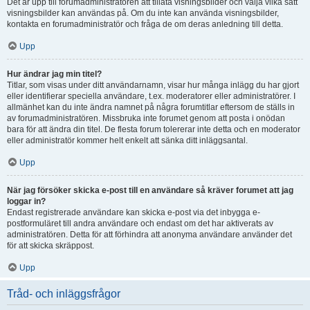
Det är upp till forumadministratören att tillåta visningsbilder och välja vilka sätt
visningsbilder kan användas på. Om du inte kan använda visningsbilder,
kontakta en forumadministratör och fråga de om deras anledning till detta.
Upp
Hur ändrar jag min titel?
Titlar, som visas under ditt användarnamn, visar hur många inlägg du har gjort
eller identifierar speciella användare, t.ex. moderatorer eller administratörer. I
allmänhet kan du inte ändra namnet på några forumtitlar eftersom de ställs in
av forumadministratören. Missbruka inte forumet genom att posta i onödan
bara för att ändra din titel. De flesta forum tolererar inte detta och en moderator
eller administratör kommer helt enkelt att sänka ditt inläggsantal.
Upp
När jag försöker skicka e-post till en användare så kräver forumet att jag
loggar in?
Endast registrerade användare kan skicka e-post via det inbygga e-
postformuläret till andra användare och endast om det har aktiverats av
administratören. Detta för att förhindra att anonyma användare använder det
för att skicka skräppost.
Upp
Tråd- och inläggsfrågor