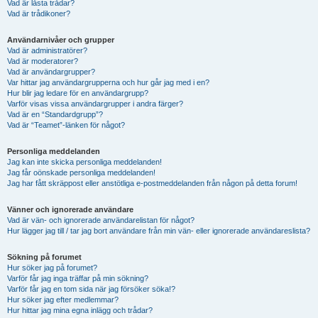
Vad är låsta trådar?
Vad är trådikoner?
Användarnivåer och grupper
Vad är administratörer?
Vad är moderatorer?
Vad är användargrupper?
Var hittar jag användargrupperna och hur går jag med i en?
Hur blir jag ledare för en användargrupp?
Varför visas vissa användargrupper i andra färger?
Vad är en “Standardgrupp”?
Vad är “Teamet”-länken för något?
Personliga meddelanden
Jag kan inte skicka personliga meddelanden!
Jag får oönskade personliga meddelanden!
Jag har fått skräppost eller anstötliga e-postmeddelanden från någon på detta forum!
Vänner och ignorerade användare
Vad är vän- och ignorerade användarelistan för något?
Hur lägger jag till / tar jag bort användare från min vän- eller ignorerade användareslista?
Sökning på forumet
Hur söker jag på forumet?
Varför får jag inga träffar på min sökning?
Varför får jag en tom sida när jag försöker söka!?
Hur söker jag efter medlemmar?
Hur hittar jag mina egna inlägg och trådar?