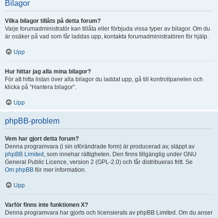
Bilagor
Vilka bilagor tillåts på detta forum?
Varje forumadministratör kan tillåta eller förbjuda vissa typer av bilagor. Om du
är osäker på vad som får laddas upp, kontakta forumadministratören för hjälp.
Upp
Hur hittar jag alla mina bilagor?
För att hitta listan över alla bilagor du laddat upp, gå till kontrollpanelen och
klicka på “Hantera bilagor”.
Upp
phpBB-problem
Vem har gjort detta forum?
Denna programvara (i sin oförändrade form) är producerad av, släppt av
phpBB Limited
, som innehar rättigheten. Den finns tillgänglig under GNU
General Public Licence, version 2 (GPL-2.0) och får distribueras fritt. Se
Om phpBB
för mer information.
Upp
Varför finns inte funktionen X?
Denna programvara har gjorts och licensierats av phpBB Limited. Om du anser