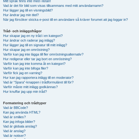
Mitt språk finns inte med i listan!
Vad är det för bild som visas tillsammans med mitt användarnamn?
Hur lägger jag till en visningsbild?
Hur ändrar jag min titel?
När jag försöker skicka e-post till en användare så kräver forumet att jag loggar in?
Tråd- och inläggsfrågor
Hur skapar jag en ny tråd i en kategori?
Hur ändrar och raderar jag inlägg?
Hur lägger jag till en signatur till mitt inlägg?
Hur skapar jag en omröstning?
Varför kan jag inte lägga till fler omröstningsalternativ?
Hur redigerar eller tar jag bort en omröstning?
Varför kan jag inte komma åt en kategori?
Varför kan jag inte bifoga filer?
Varför fick jag en varning?
Hur kan jag rapportera inlägg till en moderator?
Vad är “Spara”-knappen i trådformuläret till för?
Varför måste mitt inlägg godkännas?
Hur knuffar jag upp min tråd?
Formatering och trådtyper
Vad är BBCode?
Kan jag använda HTML?
Vad är smilies?
Kan jag infoga bilder?
Vad är globala anslag?
Vad är anslag?
Vad är notiser?