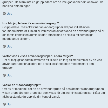
gruppen. Besvära inte en gruppledare om de inte godkänner din ansökan, de
har sina anledningar.
Upp
Hur blir jag ledare för en användargrupp?
Gruppledare utses oftast när användargrupper skapas initialt av en
forumadministratör. Om du är intresserad av att skapa en användargrupp så är
din första kontakt en administratör, försök med att skicka ett personligt
meddelande till dem.
Upp
Varför visas vissa användargrupper i andra färger?
Det är möjligt för administratören att tilldela en färg till medlemmar av en viss
användargrupp för att göra det enkelt att känna igen medlemmar i den
gruppen.
Upp
Vad är en “Standardgrupp”?
Om du är medlem i fler än en användargrupp så bestämmer standardgruppen
vilken gruppfärg och grupptitel som visas för dig. Administratören kan tillåta dig
att byta standardgrupp via din kontrollpanel.
Upp