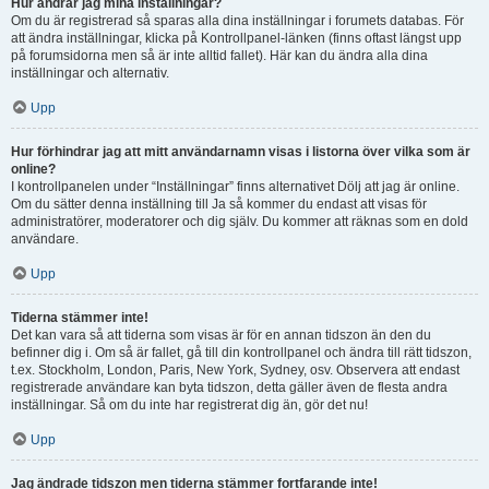
Hur ändrar jag mina inställningar?
Om du är registrerad så sparas alla dina inställningar i forumets databas. För
att ändra inställningar, klicka på Kontrollpanel-länken (finns oftast längst upp
på forumsidorna men så är inte alltid fallet). Här kan du ändra alla dina
inställningar och alternativ.
Upp
Hur förhindrar jag att mitt användarnamn visas i listorna över vilka som är
online?
I kontrollpanelen under “Inställningar” finns alternativet Dölj att jag är online.
Om du sätter denna inställning till Ja så kommer du endast att visas för
administratörer, moderatorer och dig själv. Du kommer att räknas som en dold
användare.
Upp
Tiderna stämmer inte!
Det kan vara så att tiderna som visas är för en annan tidszon än den du
befinner dig i. Om så är fallet, gå till din kontrollpanel och ändra till rätt tidszon,
t.ex. Stockholm, London, Paris, New York, Sydney, osv. Observera att endast
registrerade användare kan byta tidszon, detta gäller även de flesta andra
inställningar. Så om du inte har registrerat dig än, gör det nu!
Upp
Jag ändrade tidszon men tiderna stämmer fortfarande inte!