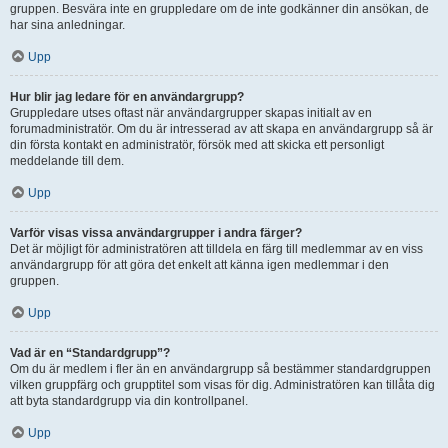
gruppen. Besvära inte en gruppledare om de inte godkänner din ansökan, de
har sina anledningar.
Upp
Hur blir jag ledare för en användargrupp?
Gruppledare utses oftast när användargrupper skapas initialt av en
forumadministratör. Om du är intresserad av att skapa en användargrupp så är
din första kontakt en administratör, försök med att skicka ett personligt
meddelande till dem.
Upp
Varför visas vissa användargrupper i andra färger?
Det är möjligt för administratören att tilldela en färg till medlemmar av en viss
användargrupp för att göra det enkelt att känna igen medlemmar i den
gruppen.
Upp
Vad är en “Standardgrupp”?
Om du är medlem i fler än en användargrupp så bestämmer standardgruppen
vilken gruppfärg och grupptitel som visas för dig. Administratören kan tillåta dig
att byta standardgrupp via din kontrollpanel.
Upp