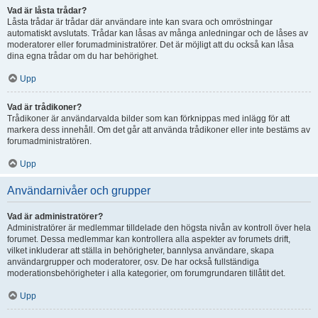
Vad är låsta trådar?
Låsta trådar är trådar där användare inte kan svara och omröstningar
automatiskt avslutats. Trådar kan låsas av många anledningar och de låses av
moderatorer eller forumadministratörer. Det är möjligt att du också kan låsa
dina egna trådar om du har behörighet.
Upp
Vad är trådikoner?
Trådikoner är användarvalda bilder som kan förknippas med inlägg för att
markera dess innehåll. Om det går att använda trådikoner eller inte bestäms av
forumadministratören.
Upp
Användarnivåer och grupper
Vad är administratörer?
Administratörer är medlemmar tilldelade den högsta nivån av kontroll över hela
forumet. Dessa medlemmar kan kontrollera alla aspekter av forumets drift,
vilket inkluderar att ställa in behörigheter, bannlysa användare, skapa
användargrupper och moderatorer, osv. De har också fullständiga
moderationsbehörigheter i alla kategorier, om forumgrundaren tillåtit det.
Upp