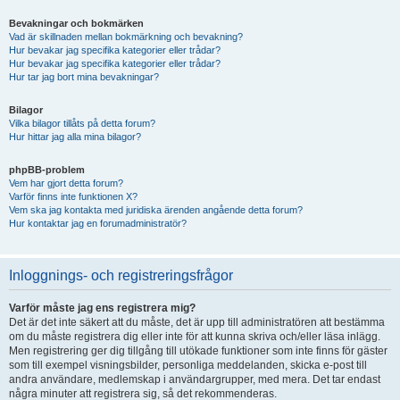
Bevakningar och bokmärken
Vad är skillnaden mellan bokmärkning och bevakning?
Hur bevakar jag specifika kategorier eller trådar?
Hur bevakar jag specifika kategorier eller trådar?
Hur tar jag bort mina bevakningar?
Bilagor
Vilka bilagor tillåts på detta forum?
Hur hittar jag alla mina bilagor?
phpBB-problem
Vem har gjort detta forum?
Varför finns inte funktionen X?
Vem ska jag kontakta med juridiska ärenden angående detta forum?
Hur kontaktar jag en forumadministratör?
Inloggnings- och registreringsfrågor
Varför måste jag ens registrera mig?
Det är det inte säkert att du måste, det är upp till administratören att bestämma
om du måste registrera dig eller inte för att kunna skriva och/eller läsa inlägg.
Men registrering ger dig tillgång till utökade funktioner som inte finns för gäster
som till exempel visningsbilder, personliga meddelanden, skicka e-post till
andra användare, medlemskap i användargrupper, med mera. Det tar endast
några minuter att registrera sig, så det rekommenderas.