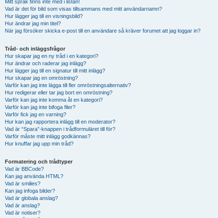
Mitt språk finns inte med i listan!
Vad är det för bild som visas tillsammans med mitt användarnamn?
Hur lägger jag till en visningsbild?
Hur ändrar jag min titel?
När jag försöker skicka e-post till en användare så kräver forumet att jag loggar in?
Tråd- och inläggsfrågor
Hur skapar jag en ny tråd i en kategori?
Hur ändrar och raderar jag inlägg?
Hur lägger jag till en signatur till mitt inlägg?
Hur skapar jag en omröstning?
Varför kan jag inte lägga till fler omröstningsalternativ?
Hur redigerar eller tar jag bort en omröstning?
Varför kan jag inte komma åt en kategori?
Varför kan jag inte bifoga filer?
Varför fick jag en varning?
Hur kan jag rapportera inlägg till en moderator?
Vad är “Spara”-knappen i trådformuläret till för?
Varför måste mitt inlägg godkännas?
Hur knuffar jag upp min tråd?
Formatering och trådtyper
Vad är BBCode?
Kan jag använda HTML?
Vad är smilies?
Kan jag infoga bilder?
Vad är globala anslag?
Vad är anslag?
Vad är notiser?