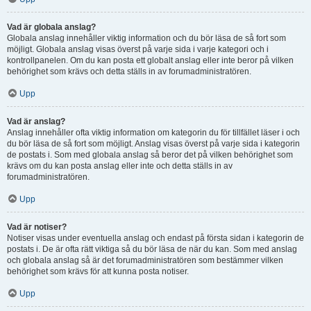
Vad är globala anslag?
Globala anslag innehåller viktig information och du bör läsa de så fort som
möjligt. Globala anslag visas överst på varje sida i varje kategori och i
kontrollpanelen. Om du kan posta ett globalt anslag eller inte beror på vilken
behörighet som krävs och detta ställs in av forumadministratören.
Upp
Vad är anslag?
Anslag innehåller ofta viktig information om kategorin du för tillfället läser i och
du bör läsa de så fort som möjligt. Anslag visas överst på varje sida i kategorin
de postats i. Som med globala anslag så beror det på vilken behörighet som
krävs om du kan posta anslag eller inte och detta ställs in av
forumadministratören.
Upp
Vad är notiser?
Notiser visas under eventuella anslag och endast på första sidan i kategorin de
postats i. De är ofta rätt viktiga så du bör läsa de när du kan. Som med anslag
och globala anslag så är det forumadministratören som bestämmer vilken
behörighet som krävs för att kunna posta notiser.
Upp