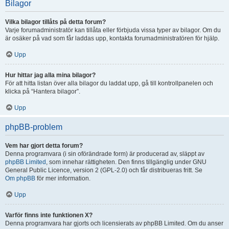
Bilagor
Vilka bilagor tillåts på detta forum?
Varje forumadministratör kan tillåta eller förbjuda vissa typer av bilagor. Om du
är osäker på vad som får laddas upp, kontakta forumadministratören för hjälp.
Upp
Hur hittar jag alla mina bilagor?
För att hitta listan över alla bilagor du laddat upp, gå till kontrollpanelen och
klicka på “Hantera bilagor”.
Upp
phpBB-problem
Vem har gjort detta forum?
Denna programvara (i sin oförändrade form) är producerad av, släppt av
phpBB Limited
, som innehar rättigheten. Den finns tillgänglig under GNU
General Public Licence, version 2 (GPL-2.0) och får distribueras fritt. Se
Om phpBB
för mer information.
Upp
Varför finns inte funktionen X?
Denna programvara har gjorts och licensierats av phpBB Limited. Om du anser