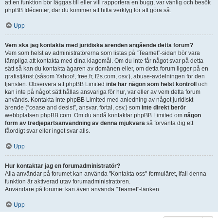
att en funktion bör läggas till eller vill rapportera en bugg, var vänlig och besök
phpBB Idécenter, där du kommer att hitta verktyg för att göra så.
Upp
Vem ska jag kontakta med juridiska ärenden angående detta forum?
Vem som helst av administratörerna som listas på “Teamet”-sidan bör vara
lämpliga att kontakta med dina klagomål. Om du inte får något svar på detta
sätt så kan du kontakta ägaren av domänen eller, om detta forum ligger på en
gratistjänst (såsom Yahoo!, free.fr, f2s.com, osv.), abuse-avdelningen för den
tjänsten. Observera att phpBB Limited
inte har någon som helst kontroll
och
kan inte på något sätt hållas ansvariga för hur, var eller av vem detta forum
används. Kontakta inte phpBB Limited med anledning av något juridiskt
ärende (“cease and desist”, ansvar, förtal, osv.) som
inte direkt berör
webbplatsen phpBB.com. Om du ändå kontaktar phpBB Limited om
någon
form av tredjepartsanvändning av denna mjukvara
så förvänta dig ett
fåordigt svar eller inget svar alls.
Upp
Hur kontaktar jag en forumadministratör?
Alla användar på forumet kan använda "Kontakta oss"-formuläret, ifall denna
funktion är aktiverad utav forumadministratören.
Användare på forumet kan även använda "Teamet"-länken.
Upp