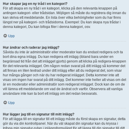
Hur skapar jag en ny tråd i en kategori?
För att skapa en ny tråd i en kategori, klicka på den relevanta knappen på
antingen kategori- eller trådsidan. Möjligen så måste du registrera dig innan du
kan skriva ett meddelande. En lista över vilka behörigheter som du har finns
längst ner på kategori- och trådsidorna. Exempel: Du kan skapa nya trådar i
denna kategori, Du kan bifoga filer i denna kategori, osv.
Upp
Hur ändrar och raderar jag inlägg?
Såvida du inte är administratör eller moderator kan du endast redigera och ta
bort dina egna inlägg. Du kan redigera ett inlägg (ibland bara under en
begränsad tid från det att inlägget gjorts) genom att klicka på redigera-knappen
för det relevanta inlägget. Om någon redan svarat på ditt inlägg så kommer det
att finnas en liten textrad under ditt inlägg efter att du redigerat det, som visar
hur många gånger och när du har redigerat inlägget. Detta kommer inte att
visas om ingen har svarat på ditt inlägg. Det kommer inte heller att visas om det
är en moderator eller administratör som redigerat inlägget. Dock kan de om de
vill lämna ett meddelande om vad de ändrat och varför. Observera att vanliga
användare inte kan ta bort ett inlägg om det redan besvarats.
Upp
Hur lägger jag till en signatur till mitt inlägg?
För att lägga till en signatur till ett inlägg måste du först skapa en signatur, detta
gör du via din kontrollpanel. När du väl skapat din signatur kan du kryssa i
Infoga min signatur-rutan i inläggsformuläret för att lägga till din signatur till ditt