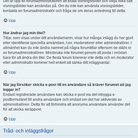
Det är upp till forumadministratören att tillåta visningsbilder och välja vilka sätt
visningsbilder kan användas på. Om du inte kan använda visningsbilder,
kontakta en forumadministratör och fråga de om deras anledning till detta.
Upp
Hur ändrar jag min titel?
Titlar, som visas under ditt användarnamn, visar hur många inlägg du har gjort
eller identifierar speciella användare, t.ex. moderatorer eller administratörer. I
allmänhet kan du inte ändra namnet på några forumtitlar eftersom de ställs in
av forumadministratören. Missbruka inte forumet genom att posta i onödan
bara för att ändra din titel. De flesta forum tolererar inte detta och en moderator
eller administratör kommer helt enkelt att sänka ditt inläggsantal.
Upp
När jag försöker skicka e-post till en användare så kräver forumet att jag
loggar in?
Endast registrerade användare kan skicka e-post via det inbygga e-
postformuläret till andra användare och endast om det har aktiverats av
administratören. Detta för att förhindra att anonyma användare använder det
för att skicka skräppost.
Upp
Tråd- och inläggsfrågor