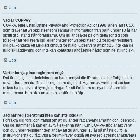
Upp
Vad är COPPA?
COPPA, eller Child Online Privacy and Protection Act of 1998, är en lag i USA
som kräver att webbplatser som samlar in information från barn under 13 år har
skriftligt tillstånd från föräldrarna. Om du är osäker på om detta rör dig som
försöker att registrera dig, eller om det rör webbplatsen du försöker registrera
dig på, kontakta ett juridiskt ombud för hjälp. Observera att phpBB inte kan ge
juridisk rådgivning och inte kan kontaktas angående något som helst juridiskt.
Upp
Varför kan jag inte registrera mig?
Det är möjligt att administratören har bannlyst din IP-adress eller förbjudit det
användarnamn du försöker registrera dig med. Ägaren av webbplatsen kan
också ha inaktiverat nyregistreringar för att förhindra att nya besökare blir
medlemmar. Kontakta en administratör för hjälp.
Upp
Jag har registrerat mig men kan inte logga in!
Försäkra dig först och främst om att du anger rätt användarnamn och lösenord.
Om de stämmer så kan en av två saker ha hänt. Om COPPA-stöd är aktiverat
och du under registreringen angav att du är under 13 år så måste du följa
instruktionerna du fått. Vissa forum kräver också att nya registreringar aktiveras