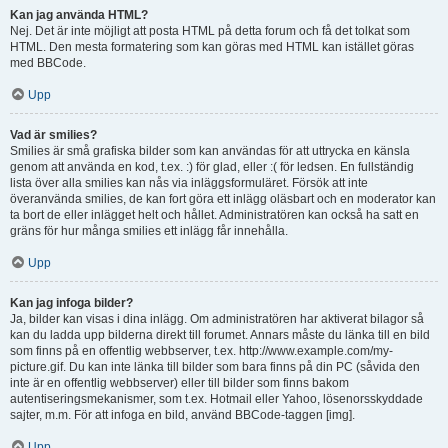
Kan jag använda HTML?
Nej. Det är inte möjligt att posta HTML på detta forum och få det tolkat som
HTML. Den mesta formatering som kan göras med HTML kan istället göras
med BBCode.
Upp
Vad är smilies?
Smilies är små grafiska bilder som kan användas för att uttrycka en känsla
genom att använda en kod, t.ex. :) för glad, eller :( för ledsen. En fullständig
lista över alla smilies kan nås via inläggsformuläret. Försök att inte
överanvända smilies, de kan fort göra ett inlägg oläsbart och en moderator kan
ta bort de eller inlägget helt och hållet. Administratören kan också ha satt en
gräns för hur många smilies ett inlägg får innehålla.
Upp
Kan jag infoga bilder?
Ja, bilder kan visas i dina inlägg. Om administratören har aktiverat bilagor så
kan du ladda upp bilderna direkt till forumet. Annars måste du länka till en bild
som finns på en offentlig webbserver, t.ex. http://www.example.com/my-
picture.gif. Du kan inte länka till bilder som bara finns på din PC (såvida den
inte är en offentlig webbserver) eller till bilder som finns bakom
autentiseringsmekanismer, som t.ex. Hotmail eller Yahoo, lösenorsskyddade
sajter, m.m. För att infoga en bild, använd BBCode-taggen [img].
Upp