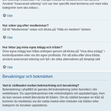
Använd “Avancerad sökning” och var mer specifik med termerna och med vilka
kategorier som ska sökas i.
Upp
Hur söker jag efter medlemmar?
Gå till “Medlemmar”-sidan och klicka på “Hitta en medlem”-länken.
Upp
Hur hittar jag mina egna inlägg och trådar?
Dina egna inlägg kan hittas antingen genom att klicka på “Visa dina inlägg” i
kontrollpanelen eller via din egen profilsida. För att söka efter dina trådar,
använd avancerad sökning och fyll i de olika alternativen på lämpligt sätt.
Upp
Bevakningar och bokmärken
Vad är skillnaden mellan bokmärkning och bevakning?
Bokmärkning i phpBB3 är ganska likt bokmärkning (eller favoriter) i din
webbläsare. Du uppmärksammas inte nödvändigtvis vid uppdateringar, men
du kan senare enkelt återvända till tråden. Om du istället bevakar en tråd så
kommer du meddelas via din valda metod eller metoder när tråden eller
kategorin du bevakar uppdateras.