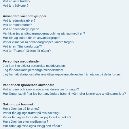
Vad är låsta trådar?
Vad är trådikoner?
Användarnivåer och grupper
Vad är administratörer?
Vad är moderatorer?
Vad är användargrupper?
Var hittar jag användargrupperna och hur går jag med i en?
Hur blir jag ledare för en användargrupp?
Varför visas vissa användargrupper i andra färger?
Vad är en “Standardgrupp”?
Vad är “Teamet”-länken för något?
Personliga meddelanden
Jag kan inte skicka personliga meddelanden!
Jag får oönskade personliga meddelanden!
Jag har fått skräppost eller anstötliga e-postmeddelanden från någon på detta forum!
Vänner och ignorerade användare
Vad är vän- och ignorerade användarelistan för något?
Hur lägger jag till / tar jag bort användare från min vän- eller ignorerade användareslista?
Sökning på forumet
Hur söker jag på forumet?
Varför får jag inga träffar på min sökning?
Varför får jag en tom sida när jag försöker söka!?
Hur söker jag efter medlemmar?
Hur hittar jag mina egna inlägg och trådar?