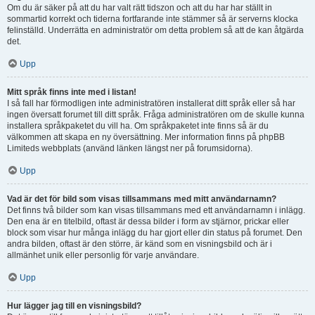
Om du är säker på att du har valt rätt tidszon och att du har har ställt in
sommartid korrekt och tiderna fortfarande inte stämmer så är serverns klocka
felinställd. Underrätta en administratör om detta problem så att de kan åtgärda
det.
Upp
Mitt språk finns inte med i listan!
I så fall har förmodligen inte administratören installerat ditt språk eller så har
ingen översatt forumet till ditt språk. Fråga administratören om de skulle kunna
installera språkpaketet du vill ha. Om språkpaketet inte finns så är du
välkommen att skapa en ny översättning. Mer information finns på phpBB
Limiteds webbplats (använd länken längst ner på forumsidorna).
Upp
Vad är det för bild som visas tillsammans med mitt användarnamn?
Det finns två bilder som kan visas tillsammans med ett användarnamn i inlägg.
Den ena är en titelbild, oftast är dessa bilder i form av stjärnor, prickar eller
block som visar hur många inlägg du har gjort eller din status på forumet. Den
andra bilden, oftast är den större, är känd som en visningsbild och är i
allmänhet unik eller personlig för varje användare.
Upp
Hur lägger jag till en visningsbild?