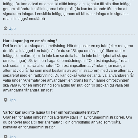
inlägg. Du kan också automatiskt alltid infoga din signatur till alla dina inlägg
genom att ändra inställningarna i din profil (du kan fortfarande förhindra att
signaturen infogas i enskilda inlägg genom att klicka ur Infoga min signatur-
rutan i inläggsformuläret).
Upp
Hur skapar jag en omröstning?
Det är enkelt att skapa en omröstning. När du postar en ny tråd (eller redigerar
det första inlägget i en tråd) så bör du se “Skapa omröstning”-fliken under
inläggsformuläret (om du inte kan se detta har du inte behörighet att skapa
omröstningar). Skriv in en fråga för omröstningen i “Omröstningsfråga”-rutan
och sedan minst två alternativ i “Omröstningsalternativ”-rutan (hur många
alternativ du får ha som mest bestäms av administratören) med varje alternativ
separerat med en radbrytning. Du kan också välja det antal val användaren får
välja under “Alternativ per användare”, en gräns för hur länge omröstningen
ska vara (0 för en omröstning som aldrig tar slut) och till sist kan du välja om
användarna får ändra sin röst.
Upp
Varför kan jag inte lägga till fler omröstningsalternativ?
Gränsen för antal omröstningsalternativ ställs in av forumadministratören. Om
du behöver lägga till fler alternativ till din omröstning än vad som tillåts,
kontakta en forumadministratör.
Upp