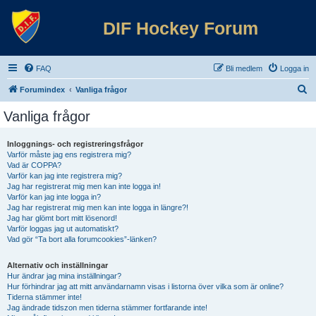
DIF Hockey Forum
FAQ
Bli medlem
Logga in
S
Forumindex
Vanliga frågor
ö
Vanliga frågor
k
Inloggnings- och registreringsfrågor
Varför måste jag ens registrera mig?
Vad är COPPA?
Varför kan jag inte registrera mig?
Jag har registrerat mig men kan inte logga in!
Varför kan jag inte logga in?
Jag har registrerat mig men kan inte logga in längre?!
Jag har glömt bort mitt lösenord!
Varför loggas jag ut automatiskt?
Vad gör “Ta bort alla forumcookies”-länken?
Alternativ och inställningar
Hur ändrar jag mina inställningar?
Hur förhindrar jag att mitt användarnamn visas i listorna över vilka som är online?
Tiderna stämmer inte!
Jag ändrade tidszon men tiderna stämmer fortfarande inte!