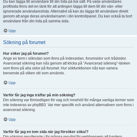
Du kan lägga till användare till din lista på två sätt. På varje användares
profilsida finns det en länk för att antingen lägga till dem till din vän- eller
ignorerade användareslista. Alternativt så kan du lägga till användare direkt
genom att ange deras användarnamn i din kontrollpanel. Du kan också ta bort
användare från din lista på samma sida.
Upp
Sökning på forumet
Hur söker jag på forumet?
Ange en term i sökrutan som finns på indexsidan, forumsidor och trådsidor.
Avancerad sökning kan nås genom att klicka på “Avancerad sökning”-länken
som finns på alla sidor på forumet. Hur sökfunktionen nås kan variera
beroende på vilken stil som används.
Upp
Varför får jag inga träffar på min sökning?
Din sökning var förmodligen för vag och innehöll för många vanliga termer som
inte indexeras av phpBB3. Var mer specifik och använd alternativen som finns i
avancerad sökning.
Upp
Varför får jag en tom sida när jag försöker söka!?
Din sökning resulterade i för många resultat för webbservern att hantera.