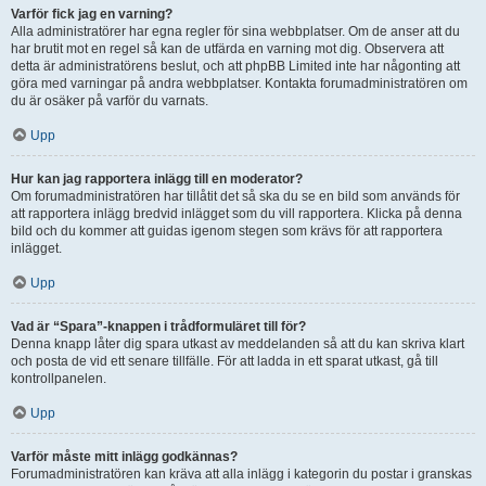
Varför fick jag en varning?
Alla administratörer har egna regler för sina webbplatser. Om de anser att du
har brutit mot en regel så kan de utfärda en varning mot dig. Observera att
detta är administratörens beslut, och att phpBB Limited inte har någonting att
göra med varningar på andra webbplatser. Kontakta forumadministratören om
du är osäker på varför du varnats.
Upp
Hur kan jag rapportera inlägg till en moderator?
Om forumadministratören har tillåtit det så ska du se en bild som används för
att rapportera inlägg bredvid inlägget som du vill rapportera. Klicka på denna
bild och du kommer att guidas igenom stegen som krävs för att rapportera
inlägget.
Upp
Vad är “Spara”-knappen i trådformuläret till för?
Denna knapp låter dig spara utkast av meddelanden så att du kan skriva klart
och posta de vid ett senare tillfälle. För att ladda in ett sparat utkast, gå till
kontrollpanelen.
Upp
Varför måste mitt inlägg godkännas?
Forumadministratören kan kräva att alla inlägg i kategorin du postar i granskas