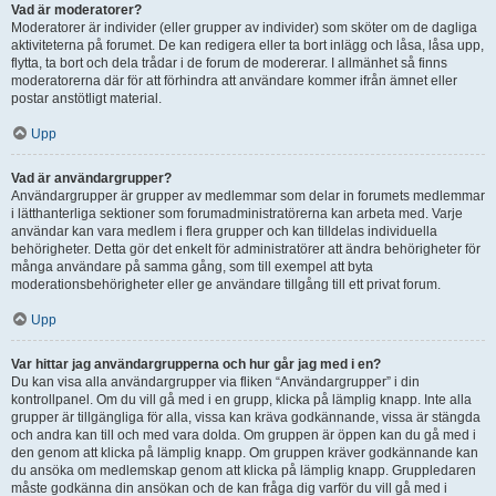
Vad är moderatorer?
Moderatorer är individer (eller grupper av individer) som sköter om de dagliga
aktiviteterna på forumet. De kan redigera eller ta bort inlägg och låsa, låsa upp,
flytta, ta bort och dela trådar i de forum de modererar. I allmänhet så finns
moderatorerna där för att förhindra att användare kommer ifrån ämnet eller
postar anstötligt material.
Upp
Vad är användargrupper?
Användargrupper är grupper av medlemmar som delar in forumets medlemmar
i lätthanterliga sektioner som forumadministratörerna kan arbeta med. Varje
användar kan vara medlem i flera grupper och kan tilldelas individuella
behörigheter. Detta gör det enkelt för administratörer att ändra behörigheter för
många användare på samma gång, som till exempel att byta
moderationsbehörigheter eller ge användare tillgång till ett privat forum.
Upp
Var hittar jag användargrupperna och hur går jag med i en?
Du kan visa alla användargrupper via fliken “Användargrupper” i din
kontrollpanel. Om du vill gå med i en grupp, klicka på lämplig knapp. Inte alla
grupper är tillgängliga för alla, vissa kan kräva godkännande, vissa är stängda
och andra kan till och med vara dolda. Om gruppen är öppen kan du gå med i
den genom att klicka på lämplig knapp. Om gruppen kräver godkännande kan
du ansöka om medlemskap genom att klicka på lämplig knapp. Gruppledaren
måste godkänna din ansökan och de kan fråga dig varför du vill gå med i