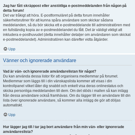
Jag har fått skräppost eller anstötliga e-postmeddelanden från någon på
detta forum!
Det var tråkigt att höra. E-postformuläret på detta forum innehåller
säkerhetsrutiner för att kunna spåra användare som skickar sådana
meddelanden, så du bör skicka ett e-postmeddelande till administratören med
en fullständig kopia av e-postmeddelandet du fått. Det är väldigt viktigt att
inkludera e-posthuvudet (detta innehåller detaljer om användaren som skickat
e-postmeddelandet). Administratören kan därefter vidta åtgärder.
Upp
Vänner och ignorerade användare
Vad är vän- och ignorerade användarelistan för något?
Du kan använda dessa listor för att organisera medlemmar på forumet.
Medlemmar som läggs till i din vänskapslista kommer att visas i din
kontrollpanel vilket låter dig snabbt och enkelt visa deras onlinestatus och
skicka personliga meddelanden till dem. Om det stöds i mallen så kan inlägg
från dessa användare också framhävas. Om du lägger till en användare till din
lista över ignorerade användare, så kommer alla inlägg de gör att döljas
automatiskt.
Upp
Hur lägger jag till / tar jag bort användare från min vän- eller ignorerade
användareslista?