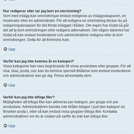
Hur redigerar eller tar jag bort en omröstning?
Som med inlägg kan omröstningar endast redigeras av inläggsskaparen, en
moderator eller en administratör. För att redigera en omröstning klickar du på
redigeringsknappen för det första inlägget i tråden. Om ingen har röstat så går
det att ta bort omröstningen eller redigera alternativen. Om någon däremot har
röstat så kan endast moderatorer och administratörer redigera eller ta bort
omröstningen. Detta för att förhindra fusk.
Upp
Varför kan jag inte komma åt en kategori?
Vissa kategorier kan vara begränsade till vissa användare eller grupper. För att
visa, läsa, posta, osv. kan du behöva speciell tillåtelse som endast moderatorer
och administratörer kan ge dig. Pröva att kontakta dem.
Upp
Varför kan jag inte bifoga filer?
Möjligheten att bifoga filer kan aktiveras per kategori, per grupp och per
användare. Administratören kanske inte tillåter bilagor i just den kategori du
försöker posta i, eller så kan endast vissa grupper bifoga filer. Kontakta
administratören om du är osäker på varför du inte kan bifoga filer.
Upp