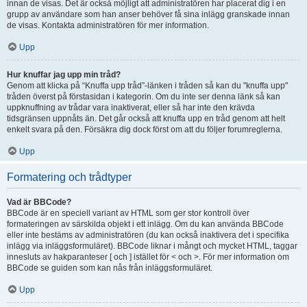
innan de visas. Det är också möjligt att administratören har placerat dig i en
grupp av användare som han anser behöver få sina inlägg granskade innan
de visas. Kontakta administratören för mer information.
Upp
Hur knuffar jag upp min tråd?
Genom att klicka på “Knuffa upp tråd”-länken i tråden så kan du "knuffa upp"
tråden överst på förstasidan i kategorin. Om du inte ser denna länk så kan
uppknuffning av trådar vara inaktiverat, eller så har inte den krävda
tidsgränsen uppnåts än. Det går också att knuffa upp en tråd genom att helt
enkelt svara på den. Försäkra dig dock först om att du följer forumreglerna.
Upp
Formatering och trådtyper
Vad är BBCode?
BBCode är en speciell variant av HTML som ger stor kontroll över
formateringen av särskilda objekt i ett inlägg. Om du kan använda BBCode
eller inte bestäms av administratören (du kan också inaktivera det i specifika
inlägg via inläggsformuläret). BBCode liknar i mångt och mycket HTML, taggar
innesluts av hakparanteser [ och ] istället för < och >. För mer information om
BBCode se guiden som kan nås från inläggsformuläret.
Upp