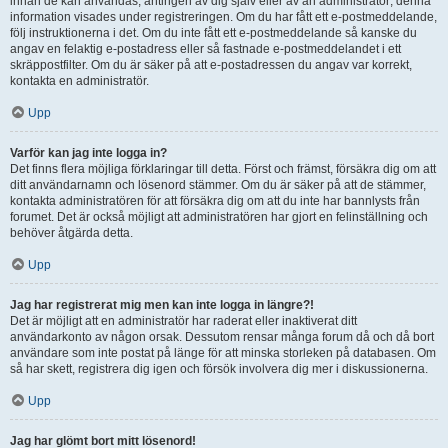
innan de kan användas, antingen av dig själv eller av an administratör; denna
information visades under registreringen. Om du har fått ett e-postmeddelande,
följ instruktionerna i det. Om du inte fått ett e-postmeddelande så kanske du
angav en felaktig e-postadress eller så fastnade e-postmeddelandet i ett
skräppostfilter. Om du är säker på att e-postadressen du angav var korrekt,
kontakta en administratör.
Upp
Varför kan jag inte logga in?
Det finns flera möjliga förklaringar till detta. Först och främst, försäkra dig om att
ditt användarnamn och lösenord stämmer. Om du är säker på att de stämmer,
kontakta administratören för att försäkra dig om att du inte har bannlysts från
forumet. Det är också möjligt att administratören har gjort en felinställning och
behöver åtgärda detta.
Upp
Jag har registrerat mig men kan inte logga in längre?!
Det är möjligt att en administratör har raderat eller inaktiverat ditt
användarkonto av någon orsak. Dessutom rensar många forum då och då bort
användare som inte postat på länge för att minska storleken på databasen. Om
så har skett, registrera dig igen och försök involvera dig mer i diskussionerna.
Upp
Jag har glömt bort mitt lösenord!