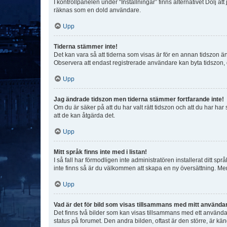
I kontrollpanelen under “Inställningar” finns alternativet Dölj a
räknas som en dold användare.
Upp
Tiderna stämmer inte!
Det kan vara så att tiderna som visas är för en annan tidszon än d
Observera att endast registrerade användare kan byta tidszon, de
Upp
Jag ändrade tidszon men tiderna stämmer fortfarande inte!
Om du är säker på att du har valt rätt tidszon och att du har har
att de kan åtgärda det.
Upp
Mitt språk finns inte med i listan!
I så fall har förmodligen inte administratören installerat ditt sp
inte finns så är du välkommen att skapa en ny översättning. M
Upp
Vad är det för bild som visas tillsammans med mitt använd
Det finns två bilder som kan visas tillsammans med ett användarna
status på forumet. Den andra bilden, oftast är den större, är kä