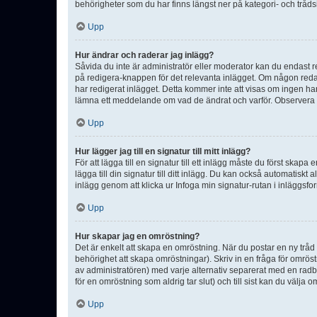
behörigheter som du har finns längst ner på kategori- och tråds
Upp
Hur ändrar och raderar jag inlägg?
Såvida du inte är administratör eller moderator kan du endast re
på redigera-knappen för det relevanta inlägget. Om någon redan 
har redigerat inlägget. Detta kommer inte att visas om ingen har
lämna ett meddelande om vad de ändrat och varför. Observera at
Upp
Hur lägger jag till en signatur till mitt inlägg?
För att lägga till en signatur till ett inlägg måste du först skapa
lägga till din signatur till ditt inlägg. Du kan också automatiskt 
inlägg genom att klicka ur Infoga min signatur-rutan i inläggsfor
Upp
Hur skapar jag en omröstning?
Det är enkelt att skapa en omröstning. När du postar en ny tråd 
behörighet att skapa omröstningar). Skriv in en fråga för omrös
av administratören) med varje alternativ separerat med en radb
för en omröstning som aldrig tar slut) och till sist kan du välja 
Upp