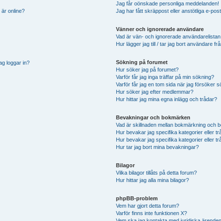
Jag får oönskade personliga meddelanden!
 är online?
Jag har fått skräppost eller anstötliga e-p
Vänner och ignorerade användare
Vad är vän- och ignorerade användarelistan
Hur lägger jag till / tar jag bort användare 
Sökning på forumet
ag loggar in?
Hur söker jag på forumet?
Varför får jag inga träffar på min sökning?
Varför får jag en tom sida när jag försöker 
Hur söker jag efter medlemmar?
Hur hittar jag mina egna inlägg och trådar?
Bevakningar och bokmärken
Vad är skillnaden mellan bokmärkning och 
Hur bevakar jag specifika kategorier eller t
Hur bevakar jag specifika kategorier eller t
Hur tar jag bort mina bevakningar?
Bilagor
Vilka bilagor tillåts på detta forum?
Hur hittar jag alla mina bilagor?
phpBB-problem
Vem har gjort detta forum?
Varför finns inte funktionen X?
Vem ska jag kontakta med juridiska ärende