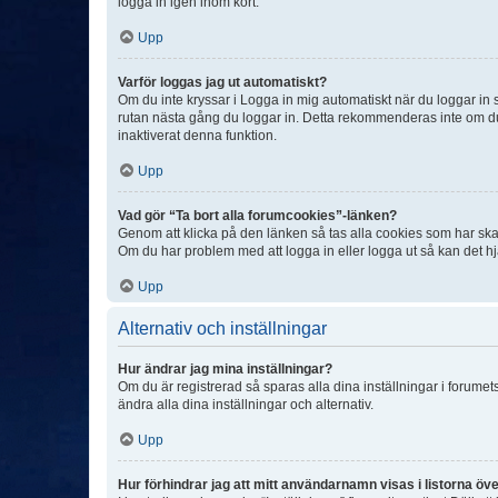
logga in igen inom kort.
Upp
Varför loggas jag ut automatiskt?
Om du inte kryssar i Logga in mig automatiskt när du loggar in så
rutan nästa gång du loggar in. Detta rekommenderas inte om du b
inaktiverat denna funktion.
Upp
Vad gör “Ta bort alla forumcookies”-länken?
Genom att klicka på den länken så tas alla cookies som har skap
Om du har problem med att logga in eller logga ut så kan det hjä
Upp
Alternativ och inställningar
Hur ändrar jag mina inställningar?
Om du är registrerad så sparas alla dina inställningar i forumets
ändra alla dina inställningar och alternativ.
Upp
Hur förhindrar jag att mitt användarnamn visas i listorna öve