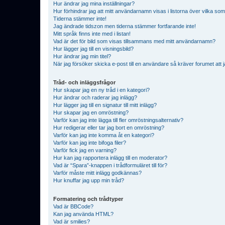
Hur ändrar jag mina inställningar?
Hur förhindrar jag att mitt användarnamn visas i listorna över vilka som
Tiderna stämmer inte!
Jag ändrade tidszon men tiderna stämmer fortfarande inte!
Mitt språk finns inte med i listan!
Vad är det för bild som visas tillsammans med mitt användarnamn?
Hur lägger jag till en visningsbild?
Hur ändrar jag min titel?
När jag försöker skicka e-post till en användare så kräver forumet att j
Tråd- och inläggsfrågor
Hur skapar jag en ny tråd i en kategori?
Hur ändrar och raderar jag inlägg?
Hur lägger jag till en signatur till mitt inlägg?
Hur skapar jag en omröstning?
Varför kan jag inte lägga till fler omröstningsalternativ?
Hur redigerar eller tar jag bort en omröstning?
Varför kan jag inte komma åt en kategori?
Varför kan jag inte bifoga filer?
Varför fick jag en varning?
Hur kan jag rapportera inlägg till en moderator?
Vad är “Spara”-knappen i trådformuläret till för?
Varför måste mitt inlägg godkännas?
Hur knuffar jag upp min tråd?
Formatering och trådtyper
Vad är BBCode?
Kan jag använda HTML?
Vad är smilies?