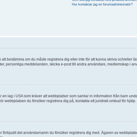
Hur kontaktar jag en forumadministratör?
en att bestämma om du måste registrera dig eller inte för att kunna skriva och/eller lä
bilder, personliga meddelanden, skicka e-post till andra användare, medlemskap i a
 en lag i USA som kräver att webbplatser som samlar in information från barn under 1
 rör webbplatsen du försöker registrera dig på, kontakta ett juridiskt ombud för hjäl
ler förbjudit det användarnamn du försöker registrera dig med. Ägaren av webbplatsen