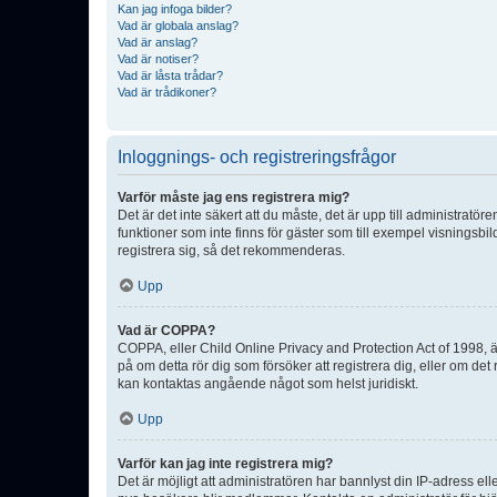
Kan jag infoga bilder?
Vad är globala anslag?
Vad är anslag?
Vad är notiser?
Vad är låsta trådar?
Vad är trådikoner?
Inloggnings- och registreringsfrågor
Varför måste jag ens registrera mig?
Det är det inte säkert att du måste, det är upp till administratör
funktioner som inte finns för gäster som till exempel visnings
registrera sig, så det rekommenderas.
Upp
Vad är COPPA?
COPPA, eller Child Online Privacy and Protection Act of 1998, är
på om detta rör dig som försöker att registrera dig, eller om det
kan kontaktas angående något som helst juridiskt.
Upp
Varför kan jag inte registrera mig?
Det är möjligt att administratören har bannlyst din IP-adress el