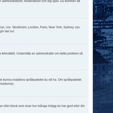
för administratörer, moderatorer och dig själv. Du kommer att
idszon, t.ex. Stockholm, London, Paris, New York, Sydney, osv.
gör det nu!
ka felinställd. Underrätta en administratör om detta problem så
kulle kunna installera språkpaketet du vill ha. Om språkpaketet
umsidorna).
kar eller block som visar hur många inlägg du har gjort eller din