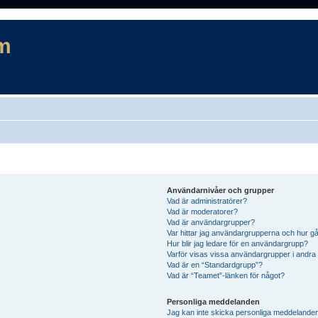
m
Användarnivåer och grupper
Vad är administratörer?
Vad är moderatorer?
Vad är användargrupper?
Var hittar jag användargrupperna och hur gå
Hur blir jag ledare för en användargrupp?
Varför visas vissa användargrupper i andra
Vad är en “Standardgrupp”?
Vad är “Teamet”-länken för något?
Personliga meddelanden
Jag kan inte skicka personliga meddelande