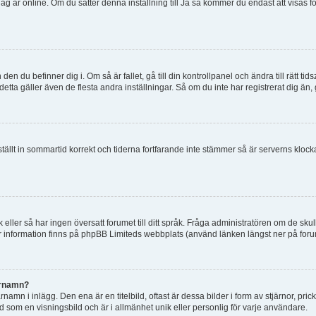
tt jag är online. Om du sätter denna inställning till Ja så kommer du endast att visas 
en du befinner dig i. Om så är fallet, gå till din kontrollpanel och ändra till rätt t
tta gäller även de flesta andra inställningar. Så om du inte har registrerat dig än, 
 ställt in sommartid korrekt och tiderna fortfarande inte stämmer så är serverns kloc
råk eller så har ingen översatt forumet till ditt språk. Fråga administratören om de s
er information finns på phpBB Limiteds webbplats (använd länken längst ner på for
arnamn?
mn i inlägg. Den ena är en titelbild, oftast är dessa bilder i form av stjärnor, pric
nd som en visningsbild och är i allmänhet unik eller personlig för varje användare.