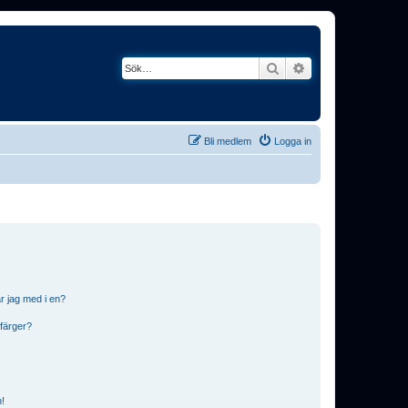
Sök
Avancerad söknin
Bli medlem
Logga in
r jag med i en?
 färger?
n!