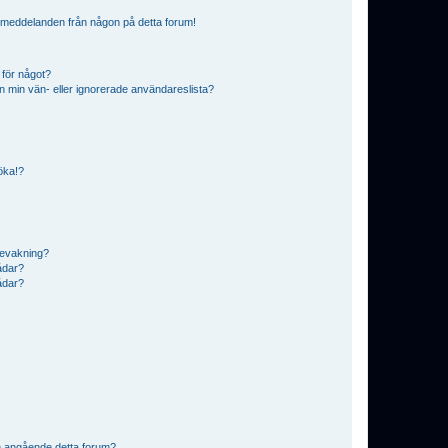
ostmeddelanden från någon på detta forum!
 för något?
från min vän- eller ignorerade användareslista?
söka!?
bevakning?
rådar?
rådar?
n angående detta forum?