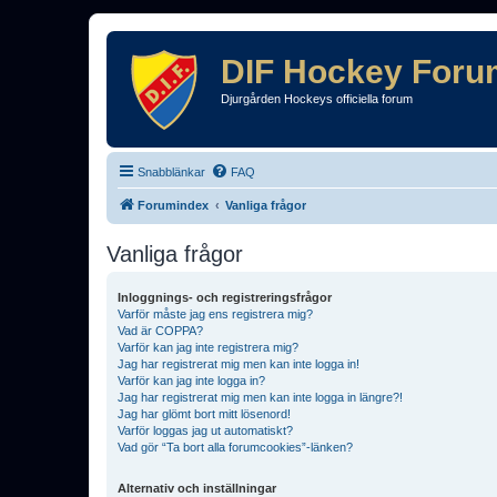
DIF Hockey Foru
Djurgården Hockeys officiella forum
Snabblänkar
FAQ
Forumindex
Vanliga frågor
Vanliga frågor
Inloggnings- och registreringsfrågor
Varför måste jag ens registrera mig?
Vad är COPPA?
Varför kan jag inte registrera mig?
Jag har registrerat mig men kan inte logga in!
Varför kan jag inte logga in?
Jag har registrerat mig men kan inte logga in längre?!
Jag har glömt bort mitt lösenord!
Varför loggas jag ut automatiskt?
Vad gör “Ta bort alla forumcookies”-länken?
Alternativ och inställningar