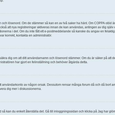
lp.
mn och lösenord. Om de stämmer så kan en av två saker ha hänt. Om COPPA-stöd är 
 också att nya registreringar aktiveras innan de kan användas, antingen av dig själv
uktionerna i det. Om du inte fått ett e-postmeddelande så kanske du angav en felakti
ar korrekt, kontakta en administratör.
, försäkra dig om att ditt användarnamn och lösenord stämmer. Om du är säker på att d
nistratören har gjort en felinställning och behöver åtgärda detta.
at ditt användarkonto av någon orsak. Dessutom rensar många forum då och då bort a
lvera dig mer i diskussionerna.
 så kan du enkelt återställa det. Gå till inloggningssidan och klicka på Jag har glö