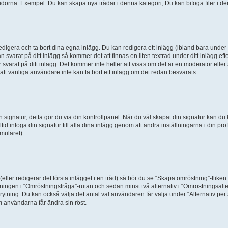
idorna. Exempel: Du kan skapa nya trådar i denna kategori, Du kan bifoga filer i de
digera och ta bort dina egna inlägg. Du kan redigera ett inlägg (ibland bara under e
svarat på ditt inlägg så kommer det att finnas en liten textrad under ditt inlägg ef
 svarat på ditt inlägg. Det kommer inte heller att visas om det är en moderator elle
t vanliga användare inte kan ta bort ett inlägg om det redan besvarats.
 en signatur, detta gör du via din kontrollpanel. När du väl skapat din signatur kan du 
alltid infoga din signatur till alla dina inlägg genom att ändra inställningarna i din pr
muläret).
(eller redigerar det första inlägget i en tråd) så bör du se “Skapa omröstning”-flike
tningen i “Omröstningsfråga”-rutan och sedan minst två alternativ i “Omröstningsal
rytning. Du kan också välja det antal val användaren får välja under “Alternativ pe
om användarna får ändra sin röst.