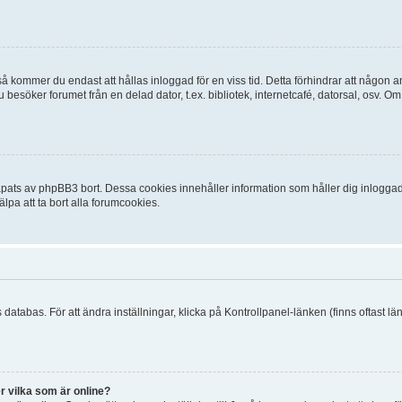
 kommer du endast att hållas inloggad för en viss tid. Detta förhindrar att någon ann
esöker forumet från en delad dator, t.ex. bibliotek, internetcafé, datorsal, osv. O
ats av phpBB3 bort. Dessa cookies innehåller information som håller dig inloggad på
lpa att ta bort alla forumcookies.
 databas. För att ändra inställningar, klicka på Kontrollpanel-länken (finns oftast lä
r vilka som är online?