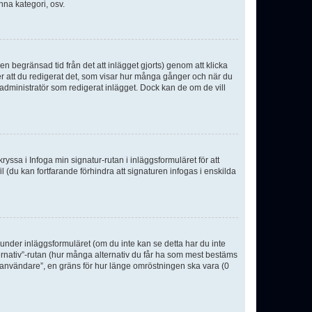
nna kategori, osv.
n begränsad tid från det att inlägget gjorts) genom att klicka
ter att du redigerat det, som visar hur många gånger och när du
r administratör som redigerat inlägget. Dock kan de om de vill
kryssa i Infoga min signatur-rutan i inläggsformuläret för att
ofil (du kan fortfarande förhindra att signaturen infogas i enskilda
n under inläggsformuläret (om du inte kan se detta har du inte
ternativ”-rutan (hur många alternativ du får ha som mest bestäms
r användare”, en gräns för hur länge omröstningen ska vara (0