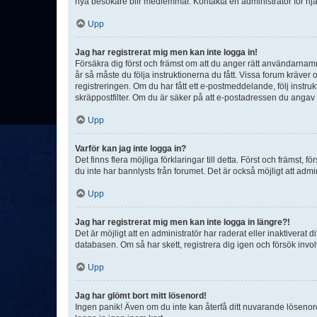
nya besökare blir medlemmar. Kontakta en administratör för hjä
Upp
Jag har registrerat mig men kan inte logga in!
Försäkra dig först och främst om att du anger rätt användarna
år så måste du följa instruktionerna du fått. Vissa forum kräver
registreringen. Om du har fått ett e-postmeddelande, följ instr
skräppostfilter. Om du är säker på att e-postadressen du angav v
Upp
Varför kan jag inte logga in?
Det finns flera möjliga förklaringar till detta. Först och främst
du inte har bannlysts från forumet. Det är också möjligt att admi
Upp
Jag har registrerat mig men kan inte logga in längre?!
Det är möjligt att en administratör har raderat eller inaktiver
databasen. Om så har skett, registrera dig igen och försök invo
Upp
Jag har glömt bort mitt lösenord!
Ingen panik! Även om du inte kan återfå ditt nuvarande lösenord