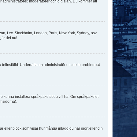
för administratörer, moderatorer och dig själv. Du kommer att
idszon, t.ex. Stockholm, London, Paris, New York, Sydney, osv.
gör det nu!
ka felinställd. Underrätta en administratör om detta problem så
kulle kunna installera språkpaketet du vill ha. Om språkpaketet
umsidorna).
kar eller block som visar hur många inlägg du har gjort eller din