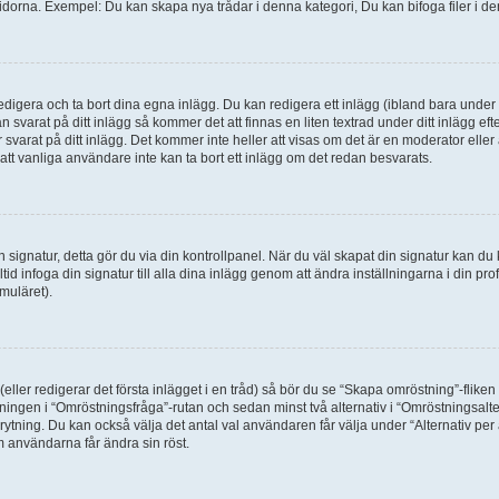
idorna. Exempel: Du kan skapa nya trådar i denna kategori, Du kan bifoga filer i de
digera och ta bort dina egna inlägg. Du kan redigera ett inlägg (ibland bara under e
svarat på ditt inlägg så kommer det att finnas en liten textrad under ditt inlägg ef
 svarat på ditt inlägg. Det kommer inte heller att visas om det är en moderator elle
t vanliga användare inte kan ta bort ett inlägg om det redan besvarats.
 en signatur, detta gör du via din kontrollpanel. När du väl skapat din signatur kan du 
alltid infoga din signatur till alla dina inlägg genom att ändra inställningarna i din pr
muläret).
(eller redigerar det första inlägget i en tråd) så bör du se “Skapa omröstning”-flike
tningen i “Omröstningsfråga”-rutan och sedan minst två alternativ i “Omröstningsal
rytning. Du kan också välja det antal val användaren får välja under “Alternativ pe
om användarna får ändra sin röst.