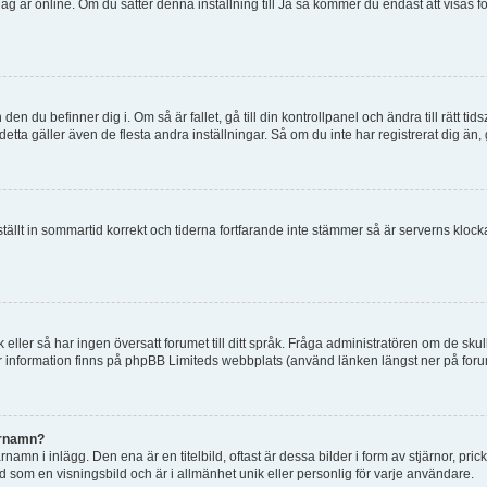
tt jag är online. Om du sätter denna inställning till Ja så kommer du endast att visas 
en du befinner dig i. Om så är fallet, gå till din kontrollpanel och ändra till rätt t
tta gäller även de flesta andra inställningar. Så om du inte har registrerat dig än, 
 ställt in sommartid korrekt och tiderna fortfarande inte stämmer så är serverns kloc
råk eller så har ingen översatt forumet till ditt språk. Fråga administratören om de s
er information finns på phpBB Limiteds webbplats (använd länken längst ner på for
arnamn?
mn i inlägg. Den ena är en titelbild, oftast är dessa bilder i form av stjärnor, pric
nd som en visningsbild och är i allmänhet unik eller personlig för varje användare.