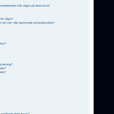
ostmeddelanden från någon på detta forum!
 för något?
från min vän- eller ignorerade användareslista?
söka!?
bevakning?
rådar?
rådar?
n angående detta forum?