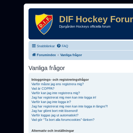
DIF Hockey Foru
Djurgården Hockeys officiella forum
Snabblänkar
FAQ
Forumindex
Vanliga frågor
Vanliga frågor
Inloggnings- och registreringsfrågor
Varför måste jag ens registrera mig?
Vad är COPPA?
Varför kan jag inte registrera mig?
Jag har registrerat mig men kan inte logga in!
Varför kan jag inte logga in?
Jag har registrerat mig men kan inte logga in längre?!
Jag har glömt bort mitt lösenord!
Varför loggas jag ut automatiskt?
Vad gör “Ta bort alla forumcookies”-länken?
Alternativ och inställningar