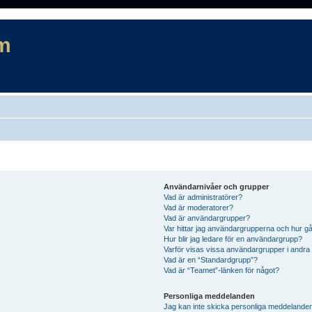
m
Användarnivåer och grupper
Vad är administratörer?
Vad är moderatorer?
Vad är användargrupper?
Var hittar jag användargrupperna och hur gå
Hur blir jag ledare för en användargrupp?
Varför visas vissa användargrupper i andra
Vad är en “Standardgrupp”?
Vad är “Teamet”-länken för något?
Personliga meddelanden
Jag kan inte skicka personliga meddelande