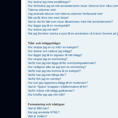
Hur ändrar jag mina inställningar?
Hur förhindrar jag att mitt användarnamn visas i listorna över vilka som
Tiderna stämmer inte!
Jag ändrade tidszon men tiderna stämmer fortfarande inte!
Mitt språk finns inte med i listan!
Vad är det för bild som visas tillsammans med mitt användarnamn?
Hur lägger jag till en visningsbild?
Hur ändrar jag min titel?
När jag försöker skicka e-post till en användare så kräver forumet att j
Tråd- och inläggsfrågor
Hur skapar jag en ny tråd i en kategori?
Hur ändrar och raderar jag inlägg?
Hur lägger jag till en signatur till mitt inlägg?
Hur skapar jag en omröstning?
Varför kan jag inte lägga till fler omröstningsalternativ?
Hur redigerar eller tar jag bort en omröstning?
Varför kan jag inte komma åt en kategori?
Varför kan jag inte bifoga filer?
Varför fick jag en varning?
Hur kan jag rapportera inlägg till en moderator?
Vad är “Spara”-knappen i trådformuläret till för?
Varför måste mitt inlägg godkännas?
Hur knuffar jag upp min tråd?
Formatering och trådtyper
Vad är BBCode?
Kan jag använda HTML?
Vad är smilies?