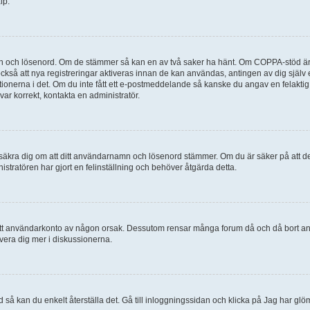
lp.
mn och lösenord. Om de stämmer så kan en av två saker ha hänt. Om COPPA-stöd är 
 också att nya registreringar aktiveras innan de kan användas, antingen av dig själv
uktionerna i det. Om du inte fått ett e-postmeddelande så kanske du angav en felakti
ar korrekt, kontakta en administratör.
, försäkra dig om att ditt användarnamn och lösenord stämmer. Om du är säker på att d
nistratören har gjort en felinställning och behöver åtgärda detta.
at ditt användarkonto av någon orsak. Dessutom rensar många forum då och då bort a
lvera dig mer i diskussionerna.
 så kan du enkelt återställa det. Gå till inloggningssidan och klicka på Jag har glö