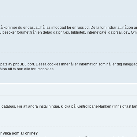
 kommer du endast att hållas inloggad för en viss tid. Detta förhindrar att någon ann
esöker forumet från en delad dator, t.ex. bibliotek, internetcafé, datorsal, osv. O
ats av phpBB3 bort. Dessa cookies innehåller information som håller dig inloggad på
lpa att ta bort alla forumcookies.
 databas. För att ändra inställningar, klicka på Kontrollpanel-länken (finns oftast lä
r vilka som är online?