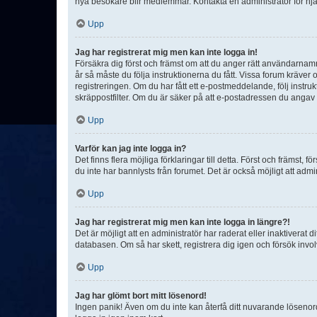
nya besökare blir medlemmar. Kontakta en administratör för hjä
Upp
Jag har registrerat mig men kan inte logga in!
Försäkra dig först och främst om att du anger rätt användarna
år så måste du följa instruktionerna du fått. Vissa forum kräver
registreringen. Om du har fått ett e-postmeddelande, följ instr
skräppostfilter. Om du är säker på att e-postadressen du angav v
Upp
Varför kan jag inte logga in?
Det finns flera möjliga förklaringar till detta. Först och främst
du inte har bannlysts från forumet. Det är också möjligt att admi
Upp
Jag har registrerat mig men kan inte logga in längre?!
Det är möjligt att en administratör har raderat eller inaktiver
databasen. Om så har skett, registrera dig igen och försök invo
Upp
Jag har glömt bort mitt lösenord!
Ingen panik! Även om du inte kan återfå ditt nuvarande lösenord