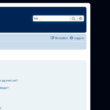
Sök
Avancerad söknin
Bli medlem
Logga in
r jag med i en?
 färger?
n!