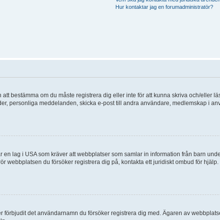
Hur kontaktar jag en forumadministratör?
en att bestämma om du måste registrera dig eller inte för att kunna skriva och/eller lä
bilder, personliga meddelanden, skicka e-post till andra användare, medlemskap i a
 en lag i USA som kräver att webbplatser som samlar in information från barn under 1
 rör webbplatsen du försöker registrera dig på, kontakta ett juridiskt ombud för hjäl
ler förbjudit det användarnamn du försöker registrera dig med. Ägaren av webbplatsen