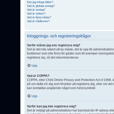
Kan jag infoga bilder?
Vad är globala anslag?
Vad är anslag?
Vad är notiser?
Vad är låsta trådar?
Vad är trådikoner?
Inloggnings- och registreringsfrågor
Varför måste jag ens registrera mig?
Det är det inte säkert att du måste, det är upp till administratör
funktioner som inte finns för gäster som till exempel visnings
registrera sig, så det rekommenderas.
Upp
Vad är COPPA?
COPPA, eller Child Online Privacy and Protection Act of 1998, är
på om detta rör dig som försöker att registrera dig, eller om det
kan kontaktas angående något som helst juridiskt.
Upp
Varför kan jag inte registrera mig?
Det är möjligt att administratören har bannlyst din IP-adress el