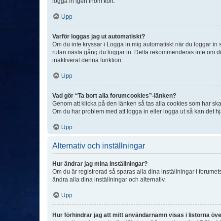
logga in igen inom kort.
Upp
Varför loggas jag ut automatiskt?
Om du inte kryssar i Logga in mig automatiskt när du loggar in så
rutan nästa gång du loggar in. Detta rekommenderas inte om du b
inaktiverat denna funktion.
Upp
Vad gör “Ta bort alla forumcookies”-länken?
Genom att klicka på den länken så tas alla cookies som har skap
Om du har problem med att logga in eller logga ut så kan det hjä
Upp
Alternativ och inställningar
Hur ändrar jag mina inställningar?
Om du är registrerad så sparas alla dina inställningar i forumets
ändra alla dina inställningar och alternativ.
Upp
Hur förhindrar jag att mitt användarnamn visas i listorna öve