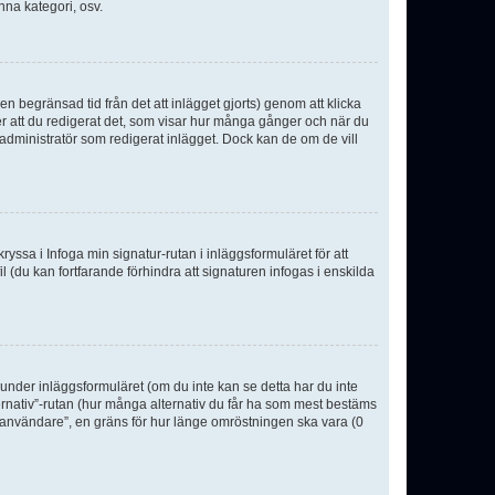
nna kategori, osv.
n begränsad tid från det att inlägget gjorts) genom att klicka
ter att du redigerat det, som visar hur många gånger och när du
r administratör som redigerat inlägget. Dock kan de om de vill
kryssa i Infoga min signatur-rutan i inläggsformuläret för att
ofil (du kan fortfarande förhindra att signaturen infogas i enskilda
n under inläggsformuläret (om du inte kan se detta har du inte
ternativ”-rutan (hur många alternativ du får ha som mest bestäms
r användare”, en gräns för hur länge omröstningen ska vara (0