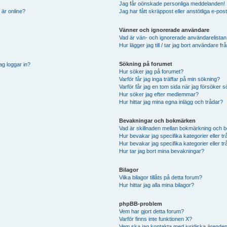
Jag får oönskade personliga meddelanden!
 är online?
Jag har fått skräppost eller anstötliga e-p
Vänner och ignorerade användare
Vad är vän- och ignorerade användarelistan
Hur lägger jag till / tar jag bort användare 
Sökning på forumet
ag loggar in?
Hur söker jag på forumet?
Varför får jag inga träffar på min sökning?
Varför får jag en tom sida när jag försöker 
Hur söker jag efter medlemmar?
Hur hittar jag mina egna inlägg och trådar?
Bevakningar och bokmärken
Vad är skillnaden mellan bokmärkning och 
Hur bevakar jag specifika kategorier eller t
Hur bevakar jag specifika kategorier eller t
Hur tar jag bort mina bevakningar?
Bilagor
Vilka bilagor tillåts på detta forum?
Hur hittar jag alla mina bilagor?
phpBB-problem
Vem har gjort detta forum?
Varför finns inte funktionen X?
Vem ska jag kontakta med juridiska ärende