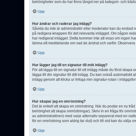
behörigheter som du har finns längst ner på kategori- och tråds
Upp
Hur ändrar och raderar jag inlägg?
Såvida du inte är administratör eller moderator kan du endast re
på redigera-knappen för det relevanta inlägget. Om någon redan 
har redigerat inlägget. Detta kommer inte att visas om ingen har
lämna ett meddelande om vad de ändrat och varför. Observera at
Upp
Hur lägger jag till en signatur till mitt inlägg?
För att lägga till en signatur till ett inlägg måste du först skapa
lägga till din signatur till ditt inlägg. Du kan också automatiskt 
inlägg genom att klicka ur Infoga min signatur-rutan i inläggsfor
Upp
Hur skapar jag en omröstning?
Det är enkelt att skapa en omröstning. När du postar en ny tråd 
behörighet att skapa omröstningar). Skriv in en fråga för omrös
av administratören) med varje alternativ separerat med en radb
för en omröstning som aldrig tar slut) och till sist kan du välja 
Upp