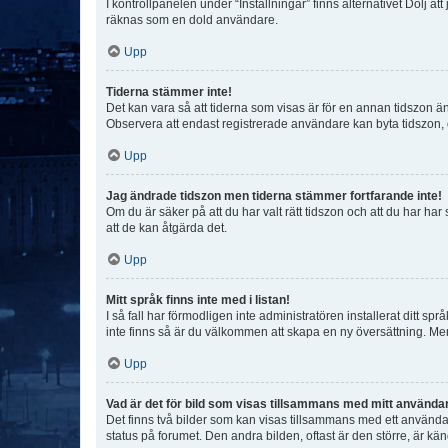
I kontrollpanelen under “Inställningar” finns alternativet Dölj a
räknas som en dold användare.
Upp
Tiderna stämmer inte!
Det kan vara så att tiderna som visas är för en annan tidszon än d
Observera att endast registrerade användare kan byta tidszon, de
Upp
Jag ändrade tidszon men tiderna stämmer fortfarande inte!
Om du är säker på att du har valt rätt tidszon och att du har har
att de kan åtgärda det.
Upp
Mitt språk finns inte med i listan!
I så fall har förmodligen inte administratören installerat ditt sp
inte finns så är du välkommen att skapa en ny översättning. M
Upp
Vad är det för bild som visas tillsammans med mitt använd
Det finns två bilder som kan visas tillsammans med ett användarna
status på forumet. Den andra bilden, oftast är den större, är kä