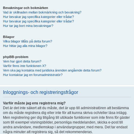
Bevakningar och bokmärken
Vad är skillnaden mellan bokmärkning och bevakning?
Hur bevakar jag specifika kategorier eller trådar?
Hur bevakar jag specifika kategorier eller trådar?
Hur tar jag bort mina bevakningar?
Bilagor
Vilka bilagor tillåts på detta forum?
Hur hittar jag alla mina bilagor?
phpBB-problem
Vem har gjort detta forum?
Varför finns inte funktionen X?
Vem ska jag kontakta med juridiska ärenden angående detta forum?
Hur kontaktar jag en forumadministratör?
Inloggnings- och registreringsfrågor
Varför måste jag ens registrera mig?
Det är det inte säkert att du måste, det är upp till administratören att bestämma
om du måste registrera dig eller inte för att kunna skriva och/eller läsa inlägg.
Men registrering ger dig tillgång till utökade funktioner som inte finns för gäster
som till exempel visningsbilder, personliga meddelanden, skicka e-post till
andra användare, medlemskap i användargrupper, med mera. Det tar endast
några minuter att registrera sig, så det rekommenderas.