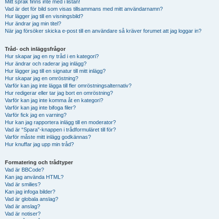
Mitt språk finns inte med i listan!
Vad är det för bild som visas tillsammans med mitt användarnamn?
Hur lägger jag till en visningsbild?
Hur ändrar jag min titel?
När jag försöker skicka e-post till en användare så kräver forumet att jag loggar in?
Tråd- och inläggsfrågor
Hur skapar jag en ny tråd i en kategori?
Hur ändrar och raderar jag inlägg?
Hur lägger jag till en signatur till mitt inlägg?
Hur skapar jag en omröstning?
Varför kan jag inte lägga till fler omröstningsalternativ?
Hur redigerar eller tar jag bort en omröstning?
Varför kan jag inte komma åt en kategori?
Varför kan jag inte bifoga filer?
Varför fick jag en varning?
Hur kan jag rapportera inlägg till en moderator?
Vad är “Spara”-knappen i trådformuläret till för?
Varför måste mitt inlägg godkännas?
Hur knuffar jag upp min tråd?
Formatering och trådtyper
Vad är BBCode?
Kan jag använda HTML?
Vad är smilies?
Kan jag infoga bilder?
Vad är globala anslag?
Vad är anslag?
Vad är notiser?