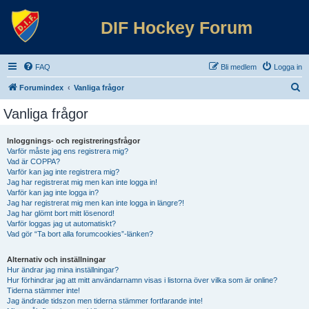
DIF Hockey Forum
FAQ
Bli medlem
Logga in
S
Forumindex
Vanliga frågor
ö
Vanliga frågor
k
Inloggnings- och registreringsfrågor
Varför måste jag ens registrera mig?
Vad är COPPA?
Varför kan jag inte registrera mig?
Jag har registrerat mig men kan inte logga in!
Varför kan jag inte logga in?
Jag har registrerat mig men kan inte logga in längre?!
Jag har glömt bort mitt lösenord!
Varför loggas jag ut automatiskt?
Vad gör “Ta bort alla forumcookies”-länken?
Alternativ och inställningar
Hur ändrar jag mina inställningar?
Hur förhindrar jag att mitt användarnamn visas i listorna över vilka som är online?
Tiderna stämmer inte!
Jag ändrade tidszon men tiderna stämmer fortfarande inte!