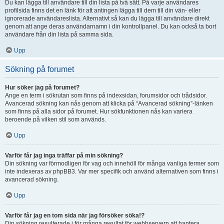
Du kan lägga till användare till din lista på två sätt. På varje användares
profilsida finns det en länk för att antingen lägga till dem till din vän- eller
ignorerade användareslista. Alternativt så kan du lägga till användare direkt
genom att ange deras användarnamn i din kontrollpanel. Du kan också ta bort
användare från din lista på samma sida.
Upp
Sökning på forumet
Hur söker jag på forumet?
Ange en term i sökrutan som finns på indexsidan, forumsidor och trådsidor.
Avancerad sökning kan nås genom att klicka på “Avancerad sökning”-länken
som finns på alla sidor på forumet. Hur sökfunktionen nås kan variera
beroende på vilken stil som används.
Upp
Varför får jag inga träffar på min sökning?
Din sökning var förmodligen för vag och innehöll för många vanliga termer som
inte indexeras av phpBB3. Var mer specifik och använd alternativen som finns i
avancerad sökning.
Upp
Varför får jag en tom sida när jag försöker söka!?
Din sökning resulterade i för många resultat för webbservern att hantera.