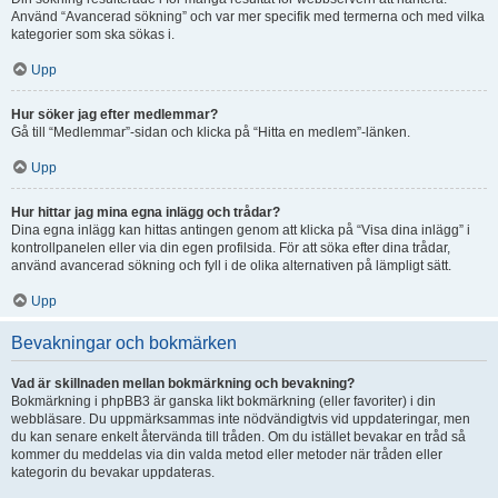
Använd “Avancerad sökning” och var mer specifik med termerna och med vilka
kategorier som ska sökas i.
Upp
Hur söker jag efter medlemmar?
Gå till “Medlemmar”-sidan och klicka på “Hitta en medlem”-länken.
Upp
Hur hittar jag mina egna inlägg och trådar?
Dina egna inlägg kan hittas antingen genom att klicka på “Visa dina inlägg” i
kontrollpanelen eller via din egen profilsida. För att söka efter dina trådar,
använd avancerad sökning och fyll i de olika alternativen på lämpligt sätt.
Upp
Bevakningar och bokmärken
Vad är skillnaden mellan bokmärkning och bevakning?
Bokmärkning i phpBB3 är ganska likt bokmärkning (eller favoriter) i din
webbläsare. Du uppmärksammas inte nödvändigtvis vid uppdateringar, men
du kan senare enkelt återvända till tråden. Om du istället bevakar en tråd så
kommer du meddelas via din valda metod eller metoder när tråden eller
kategorin du bevakar uppdateras.