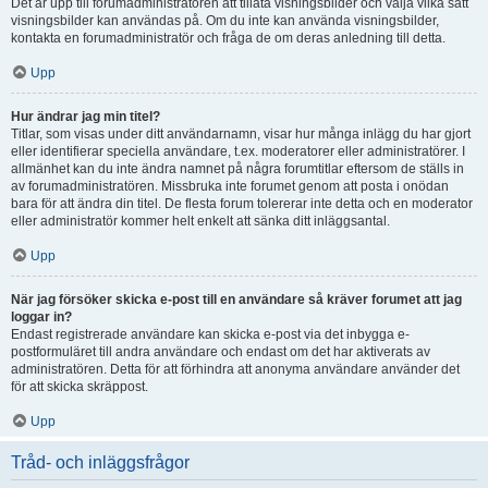
Det är upp till forumadministratören att tillåta visningsbilder och välja vilka sätt
visningsbilder kan användas på. Om du inte kan använda visningsbilder,
kontakta en forumadministratör och fråga de om deras anledning till detta.
Upp
Hur ändrar jag min titel?
Titlar, som visas under ditt användarnamn, visar hur många inlägg du har gjort
eller identifierar speciella användare, t.ex. moderatorer eller administratörer. I
allmänhet kan du inte ändra namnet på några forumtitlar eftersom de ställs in
av forumadministratören. Missbruka inte forumet genom att posta i onödan
bara för att ändra din titel. De flesta forum tolererar inte detta och en moderator
eller administratör kommer helt enkelt att sänka ditt inläggsantal.
Upp
När jag försöker skicka e-post till en användare så kräver forumet att jag
loggar in?
Endast registrerade användare kan skicka e-post via det inbygga e-
postformuläret till andra användare och endast om det har aktiverats av
administratören. Detta för att förhindra att anonyma användare använder det
för att skicka skräppost.
Upp
Tråd- och inläggsfrågor