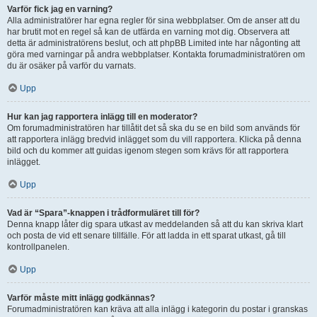
Varför fick jag en varning?
Alla administratörer har egna regler för sina webbplatser. Om de anser att du
har brutit mot en regel så kan de utfärda en varning mot dig. Observera att
detta är administratörens beslut, och att phpBB Limited inte har någonting att
göra med varningar på andra webbplatser. Kontakta forumadministratören om
du är osäker på varför du varnats.
Upp
Hur kan jag rapportera inlägg till en moderator?
Om forumadministratören har tillåtit det så ska du se en bild som används för
att rapportera inlägg bredvid inlägget som du vill rapportera. Klicka på denna
bild och du kommer att guidas igenom stegen som krävs för att rapportera
inlägget.
Upp
Vad är “Spara”-knappen i trådformuläret till för?
Denna knapp låter dig spara utkast av meddelanden så att du kan skriva klart
och posta de vid ett senare tillfälle. För att ladda in ett sparat utkast, gå till
kontrollpanelen.
Upp
Varför måste mitt inlägg godkännas?
Forumadministratören kan kräva att alla inlägg i kategorin du postar i granskas