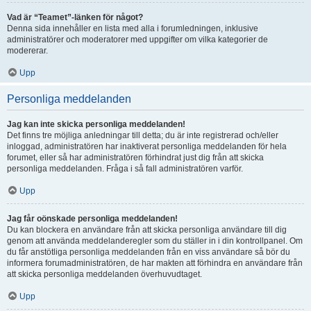
Vad är “Teamet”-länken för något?
Denna sida innehåller en lista med alla i forumledningen, inklusive
administratörer och moderatorer med uppgifter om vilka kategorier de
modererar.
Upp
Personliga meddelanden
Jag kan inte skicka personliga meddelanden!
Det finns tre möjliga anledningar till detta; du är inte registrerad och/eller
inloggad, administratören har inaktiverat personliga meddelanden för hela
forumet, eller så har administratören förhindrat just dig från att skicka
personliga meddelanden. Fråga i så fall administratören varför.
Upp
Jag får oönskade personliga meddelanden!
Du kan blockera en användare från att skicka personliga användare till dig
genom att använda meddelanderegler som du ställer in i din kontrollpanel. Om
du får anstötliga personliga meddelanden från en viss användare så bör du
informera forumadministratören, de har makten att förhindra en användare från
att skicka personliga meddelanden överhuvudtaget.
Upp