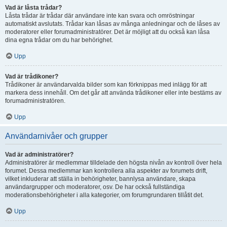
Vad är låsta trådar?
Låsta trådar är trådar där användare inte kan svara och omröstningar
automatiskt avslutats. Trådar kan låsas av många anledningar och de låses av
moderatorer eller forumadministratörer. Det är möjligt att du också kan låsa
dina egna trådar om du har behörighet.
Upp
Vad är trådikoner?
Trådikoner är användarvalda bilder som kan förknippas med inlägg för att
markera dess innehåll. Om det går att använda trådikoner eller inte bestäms av
forumadministratören.
Upp
Användarnivåer och grupper
Vad är administratörer?
Administratörer är medlemmar tilldelade den högsta nivån av kontroll över hela
forumet. Dessa medlemmar kan kontrollera alla aspekter av forumets drift,
vilket inkluderar att ställa in behörigheter, bannlysa användare, skapa
användargrupper och moderatorer, osv. De har också fullständiga
moderationsbehörigheter i alla kategorier, om forumgrundaren tillåtit det.
Upp