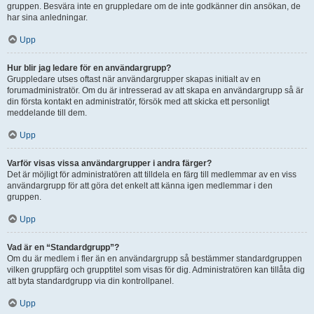
gruppen. Besvära inte en gruppledare om de inte godkänner din ansökan, de
har sina anledningar.
Upp
Hur blir jag ledare för en användargrupp?
Gruppledare utses oftast när användargrupper skapas initialt av en
forumadministratör. Om du är intresserad av att skapa en användargrupp så är
din första kontakt en administratör, försök med att skicka ett personligt
meddelande till dem.
Upp
Varför visas vissa användargrupper i andra färger?
Det är möjligt för administratören att tilldela en färg till medlemmar av en viss
användargrupp för att göra det enkelt att känna igen medlemmar i den
gruppen.
Upp
Vad är en “Standardgrupp”?
Om du är medlem i fler än en användargrupp så bestämmer standardgruppen
vilken gruppfärg och grupptitel som visas för dig. Administratören kan tillåta dig
att byta standardgrupp via din kontrollpanel.
Upp