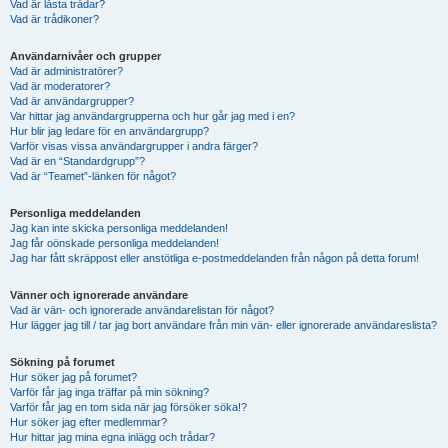
Vad är låsta trådar?
Vad är trådikoner?
Användarnivåer och grupper
Vad är administratörer?
Vad är moderatorer?
Vad är användargrupper?
Var hittar jag användargrupperna och hur går jag med i en?
Hur blir jag ledare för en användargrupp?
Varför visas vissa användargrupper i andra färger?
Vad är en “Standardgrupp”?
Vad är “Teamet”-länken för något?
Personliga meddelanden
Jag kan inte skicka personliga meddelanden!
Jag får oönskade personliga meddelanden!
Jag har fått skräppost eller anstötliga e-postmeddelanden från någon på detta forum!
Vänner och ignorerade användare
Vad är vän- och ignorerade användarelistan för något?
Hur lägger jag till / tar jag bort användare från min vän- eller ignorerade användareslista?
Sökning på forumet
Hur söker jag på forumet?
Varför får jag inga träffar på min sökning?
Varför får jag en tom sida när jag försöker söka!?
Hur söker jag efter medlemmar?
Hur hittar jag mina egna inlägg och trådar?