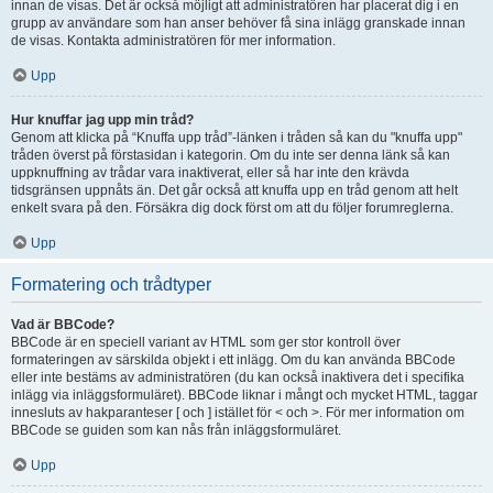
innan de visas. Det är också möjligt att administratören har placerat dig i en
grupp av användare som han anser behöver få sina inlägg granskade innan
de visas. Kontakta administratören för mer information.
Upp
Hur knuffar jag upp min tråd?
Genom att klicka på “Knuffa upp tråd”-länken i tråden så kan du "knuffa upp"
tråden överst på förstasidan i kategorin. Om du inte ser denna länk så kan
uppknuffning av trådar vara inaktiverat, eller så har inte den krävda
tidsgränsen uppnåts än. Det går också att knuffa upp en tråd genom att helt
enkelt svara på den. Försäkra dig dock först om att du följer forumreglerna.
Upp
Formatering och trådtyper
Vad är BBCode?
BBCode är en speciell variant av HTML som ger stor kontroll över
formateringen av särskilda objekt i ett inlägg. Om du kan använda BBCode
eller inte bestäms av administratören (du kan också inaktivera det i specifika
inlägg via inläggsformuläret). BBCode liknar i mångt och mycket HTML, taggar
innesluts av hakparanteser [ och ] istället för < och >. För mer information om
BBCode se guiden som kan nås från inläggsformuläret.
Upp