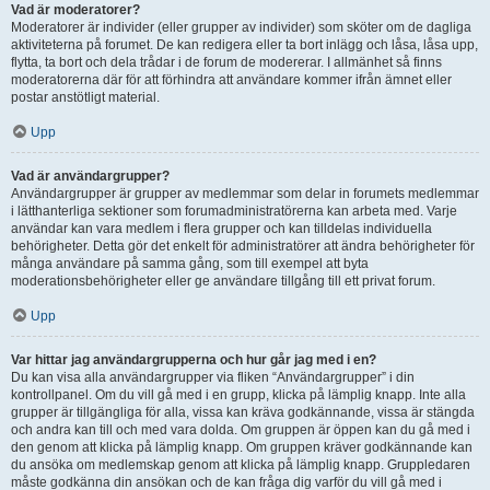
Vad är moderatorer?
Moderatorer är individer (eller grupper av individer) som sköter om de dagliga
aktiviteterna på forumet. De kan redigera eller ta bort inlägg och låsa, låsa upp,
flytta, ta bort och dela trådar i de forum de modererar. I allmänhet så finns
moderatorerna där för att förhindra att användare kommer ifrån ämnet eller
postar anstötligt material.
Upp
Vad är användargrupper?
Användargrupper är grupper av medlemmar som delar in forumets medlemmar
i lätthanterliga sektioner som forumadministratörerna kan arbeta med. Varje
användar kan vara medlem i flera grupper och kan tilldelas individuella
behörigheter. Detta gör det enkelt för administratörer att ändra behörigheter för
många användare på samma gång, som till exempel att byta
moderationsbehörigheter eller ge användare tillgång till ett privat forum.
Upp
Var hittar jag användargrupperna och hur går jag med i en?
Du kan visa alla användargrupper via fliken “Användargrupper” i din
kontrollpanel. Om du vill gå med i en grupp, klicka på lämplig knapp. Inte alla
grupper är tillgängliga för alla, vissa kan kräva godkännande, vissa är stängda
och andra kan till och med vara dolda. Om gruppen är öppen kan du gå med i
den genom att klicka på lämplig knapp. Om gruppen kräver godkännande kan
du ansöka om medlemskap genom att klicka på lämplig knapp. Gruppledaren
måste godkänna din ansökan och de kan fråga dig varför du vill gå med i