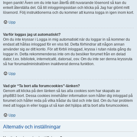
Ingen panik! Även om du inte kan återfå ditt nuvarande lösenord så kan du
enkelt återställa det. Gå till inloggningssidan och klicka på Jag har glömt mitt
lösenord. Följ instruktionerna och du kommer att kunna logga in igen inom kort.
Upp
Varför loggas jag ut automatiskt?
Om du inte kryssar i Logga in mig automatiskt när du loggar in så kommer du
endast att hållas inloggad för en viss tid. Detta förhindrar att någon annan
använder sig av ditt konto. För att förbli inloggad, kryssa i rutan nästa gång du
loggar in. Detta rekommenderas inte om du besöker forumet från en delad
dator, t.ex. bibliotek, internetcafé, datorsal, osv. Om du inte ser denna kryssruta
så har forumadministratören inaktiverat denna funktion.
Upp
Vad gör “Ta bort alla forumcookies”-länken?
Genom att klicka på den länken så tas alla cookies som har skapats av
phpBB3 bort. Dessa cookies innehåller information som håller dig inloggad på
forumet och håller reda på vilka trådar du läst och inte läst. Om du har problem
med att logga in eller logga ut så kan det hjälpa att ta bort alla forumcookies.
Upp
Alternativ och inställningar