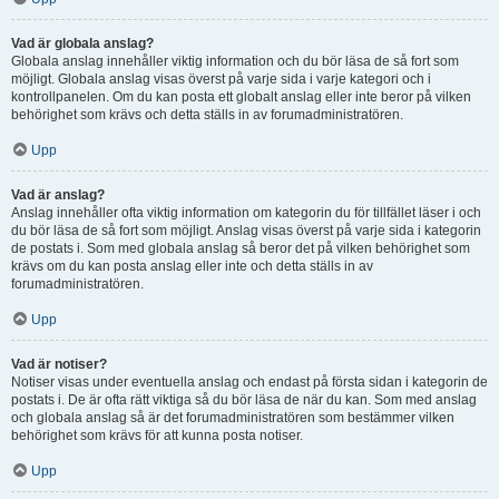
Vad är globala anslag?
Globala anslag innehåller viktig information och du bör läsa de så fort som
möjligt. Globala anslag visas överst på varje sida i varje kategori och i
kontrollpanelen. Om du kan posta ett globalt anslag eller inte beror på vilken
behörighet som krävs och detta ställs in av forumadministratören.
Upp
Vad är anslag?
Anslag innehåller ofta viktig information om kategorin du för tillfället läser i och
du bör läsa de så fort som möjligt. Anslag visas överst på varje sida i kategorin
de postats i. Som med globala anslag så beror det på vilken behörighet som
krävs om du kan posta anslag eller inte och detta ställs in av
forumadministratören.
Upp
Vad är notiser?
Notiser visas under eventuella anslag och endast på första sidan i kategorin de
postats i. De är ofta rätt viktiga så du bör läsa de när du kan. Som med anslag
och globala anslag så är det forumadministratören som bestämmer vilken
behörighet som krävs för att kunna posta notiser.
Upp