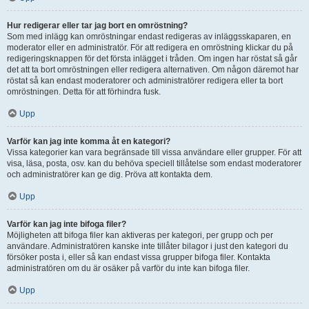
Hur redigerar eller tar jag bort en omröstning?
Som med inlägg kan omröstningar endast redigeras av inläggsskaparen, en
moderator eller en administratör. För att redigera en omröstning klickar du på
redigeringsknappen för det första inlägget i tråden. Om ingen har röstat så går
det att ta bort omröstningen eller redigera alternativen. Om någon däremot har
röstat så kan endast moderatorer och administratörer redigera eller ta bort
omröstningen. Detta för att förhindra fusk.
Upp
Varför kan jag inte komma åt en kategori?
Vissa kategorier kan vara begränsade till vissa användare eller grupper. För att
visa, läsa, posta, osv. kan du behöva speciell tillåtelse som endast moderatorer
och administratörer kan ge dig. Pröva att kontakta dem.
Upp
Varför kan jag inte bifoga filer?
Möjligheten att bifoga filer kan aktiveras per kategori, per grupp och per
användare. Administratören kanske inte tillåter bilagor i just den kategori du
försöker posta i, eller så kan endast vissa grupper bifoga filer. Kontakta
administratören om du är osäker på varför du inte kan bifoga filer.
Upp