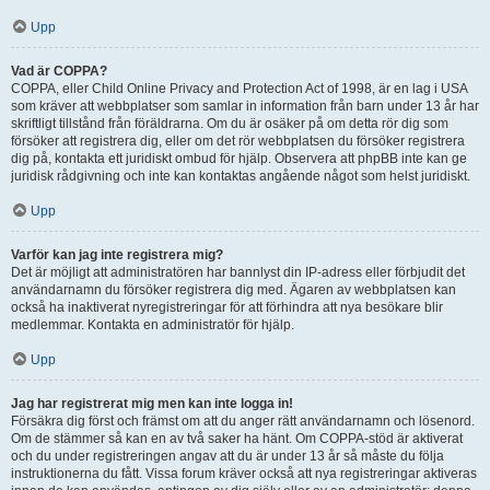
Upp
Vad är COPPA?
COPPA, eller Child Online Privacy and Protection Act of 1998, är en lag i USA
som kräver att webbplatser som samlar in information från barn under 13 år har
skriftligt tillstånd från föräldrarna. Om du är osäker på om detta rör dig som
försöker att registrera dig, eller om det rör webbplatsen du försöker registrera
dig på, kontakta ett juridiskt ombud för hjälp. Observera att phpBB inte kan ge
juridisk rådgivning och inte kan kontaktas angående något som helst juridiskt.
Upp
Varför kan jag inte registrera mig?
Det är möjligt att administratören har bannlyst din IP-adress eller förbjudit det
användarnamn du försöker registrera dig med. Ägaren av webbplatsen kan
också ha inaktiverat nyregistreringar för att förhindra att nya besökare blir
medlemmar. Kontakta en administratör för hjälp.
Upp
Jag har registrerat mig men kan inte logga in!
Försäkra dig först och främst om att du anger rätt användarnamn och lösenord.
Om de stämmer så kan en av två saker ha hänt. Om COPPA-stöd är aktiverat
och du under registreringen angav att du är under 13 år så måste du följa
instruktionerna du fått. Vissa forum kräver också att nya registreringar aktiveras