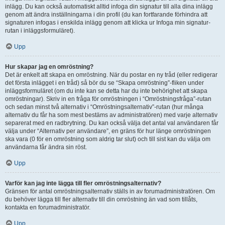
inlägg. Du kan också automatiskt alltid infoga din signatur till alla dina inlägg
genom att ändra inställningarna i din profil (du kan fortfarande förhindra att
signaturen infogas i enskilda inlägg genom att klicka ur Infoga min signatur-
rutan i inläggsformuläret).
Upp
Hur skapar jag en omröstning?
Det är enkelt att skapa en omröstning. När du postar en ny tråd (eller redigerar
det första inlägget i en tråd) så bör du se “Skapa omröstning”-fliken under
inläggsformuläret (om du inte kan se detta har du inte behörighet att skapa
omröstningar). Skriv in en fråga för omröstningen i “Omröstningsfråga”-rutan
och sedan minst två alternativ i “Omröstningsalternativ”-rutan (hur många
alternativ du får ha som mest bestäms av administratören) med varje alternativ
separerat med en radbrytning. Du kan också välja det antal val användaren får
välja under “Alternativ per användare”, en gräns för hur länge omröstningen
ska vara (0 för en omröstning som aldrig tar slut) och till sist kan du välja om
användarna får ändra sin röst.
Upp
Varför kan jag inte lägga till fler omröstningsalternativ?
Gränsen för antal omröstningsalternativ ställs in av forumadministratören. Om
du behöver lägga till fler alternativ till din omröstning än vad som tillåts,
kontakta en forumadministratör.
Upp