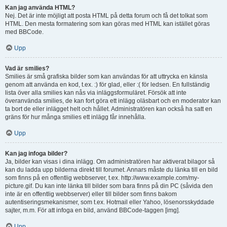
Kan jag använda HTML?
Nej. Det är inte möjligt att posta HTML på detta forum och få det tolkat som
HTML. Den mesta formatering som kan göras med HTML kan istället göras
med BBCode.
Upp
Vad är smilies?
Smilies är små grafiska bilder som kan användas för att uttrycka en känsla
genom att använda en kod, t.ex. :) för glad, eller :( för ledsen. En fullständig
lista över alla smilies kan nås via inläggsformuläret. Försök att inte
överanvända smilies, de kan fort göra ett inlägg oläsbart och en moderator kan
ta bort de eller inlägget helt och hållet. Administratören kan också ha satt en
gräns för hur många smilies ett inlägg får innehålla.
Upp
Kan jag infoga bilder?
Ja, bilder kan visas i dina inlägg. Om administratören har aktiverat bilagor så
kan du ladda upp bilderna direkt till forumet. Annars måste du länka till en bild
som finns på en offentlig webbserver, t.ex. http://www.example.com/my-
picture.gif. Du kan inte länka till bilder som bara finns på din PC (såvida den
inte är en offentlig webbserver) eller till bilder som finns bakom
autentiseringsmekanismer, som t.ex. Hotmail eller Yahoo, lösenorsskyddade
sajter, m.m. För att infoga en bild, använd BBCode-taggen [img].
Upp