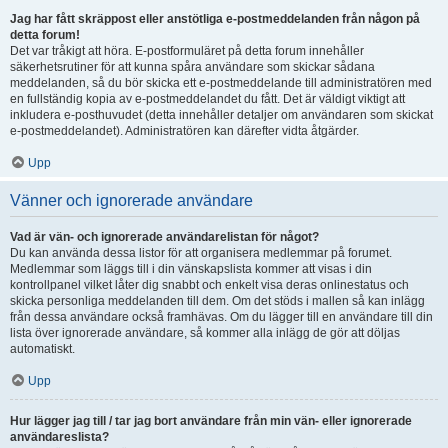
Jag har fått skräppost eller anstötliga e-postmeddelanden från någon på
detta forum!
Det var tråkigt att höra. E-postformuläret på detta forum innehåller
säkerhetsrutiner för att kunna spåra användare som skickar sådana
meddelanden, så du bör skicka ett e-postmeddelande till administratören med
en fullständig kopia av e-postmeddelandet du fått. Det är väldigt viktigt att
inkludera e-posthuvudet (detta innehåller detaljer om användaren som skickat
e-postmeddelandet). Administratören kan därefter vidta åtgärder.
Upp
Vänner och ignorerade användare
Vad är vän- och ignorerade användarelistan för något?
Du kan använda dessa listor för att organisera medlemmar på forumet.
Medlemmar som läggs till i din vänskapslista kommer att visas i din
kontrollpanel vilket låter dig snabbt och enkelt visa deras onlinestatus och
skicka personliga meddelanden till dem. Om det stöds i mallen så kan inlägg
från dessa användare också framhävas. Om du lägger till en användare till din
lista över ignorerade användare, så kommer alla inlägg de gör att döljas
automatiskt.
Upp
Hur lägger jag till / tar jag bort användare från min vän- eller ignorerade
användareslista?