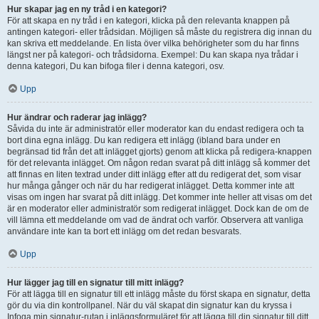
Hur skapar jag en ny tråd i en kategori?
För att skapa en ny tråd i en kategori, klicka på den relevanta knappen på
antingen kategori- eller trådsidan. Möjligen så måste du registrera dig innan du
kan skriva ett meddelande. En lista över vilka behörigheter som du har finns
längst ner på kategori- och trådsidorna. Exempel: Du kan skapa nya trådar i
denna kategori, Du kan bifoga filer i denna kategori, osv.
Upp
Hur ändrar och raderar jag inlägg?
Såvida du inte är administratör eller moderator kan du endast redigera och ta
bort dina egna inlägg. Du kan redigera ett inlägg (ibland bara under en
begränsad tid från det att inlägget gjorts) genom att klicka på redigera-knappen
för det relevanta inlägget. Om någon redan svarat på ditt inlägg så kommer det
att finnas en liten textrad under ditt inlägg efter att du redigerat det, som visar
hur många gånger och när du har redigerat inlägget. Detta kommer inte att
visas om ingen har svarat på ditt inlägg. Det kommer inte heller att visas om det
är en moderator eller administratör som redigerat inlägget. Dock kan de om de
vill lämna ett meddelande om vad de ändrat och varför. Observera att vanliga
användare inte kan ta bort ett inlägg om det redan besvarats.
Upp
Hur lägger jag till en signatur till mitt inlägg?
För att lägga till en signatur till ett inlägg måste du först skapa en signatur, detta
gör du via din kontrollpanel. När du väl skapat din signatur kan du kryssa i
Infoga min signatur-rutan i inläggsformuläret för att lägga till din signatur till ditt