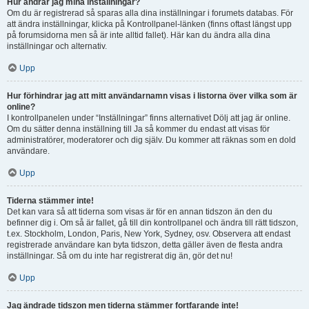
Hur ändrar jag mina inställningar?
Om du är registrerad så sparas alla dina inställningar i forumets databas. För
att ändra inställningar, klicka på Kontrollpanel-länken (finns oftast längst upp
på forumsidorna men så är inte alltid fallet). Här kan du ändra alla dina
inställningar och alternativ.
Upp
Hur förhindrar jag att mitt användarnamn visas i listorna över vilka som är
online?
I kontrollpanelen under “Inställningar” finns alternativet Dölj att jag är online.
Om du sätter denna inställning till Ja så kommer du endast att visas för
administratörer, moderatorer och dig själv. Du kommer att räknas som en dold
användare.
Upp
Tiderna stämmer inte!
Det kan vara så att tiderna som visas är för en annan tidszon än den du
befinner dig i. Om så är fallet, gå till din kontrollpanel och ändra till rätt tidszon,
t.ex. Stockholm, London, Paris, New York, Sydney, osv. Observera att endast
registrerade användare kan byta tidszon, detta gäller även de flesta andra
inställningar. Så om du inte har registrerat dig än, gör det nu!
Upp
Jag ändrade tidszon men tiderna stämmer fortfarande inte!