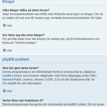
Bilagor
Vilka bilagor tillåts på detta forum?
Varje forumadministratör kan tillåta eller förbjuda vissa typer av bilagor. Om du
är osäker på vad som får laddas upp, kontakta forumadministratören för hjälp.
Upp
Hur hittar jag alla mina bilagor?
För att hitta listan över alla bilagor du laddat upp, gå till kontrollpanelen och
klicka på “Hantera bilagor”.
Upp
phpBB-problem
Vem har gjort detta forum?
Denna programvara (i sin oförändrade form) är producerad av, släppt av
phpBB Limited
, som innehar rättigheten. Den finns tillgänglig under GNU
General Public Licence, version 2 (GPL-2.0) och får distribueras fritt. Se
Om phpBB
för mer information.
Upp
Varför finns inte funktionen X?
Denna programvara har gjorts och licensierats av phpBB Limited. Om du anser