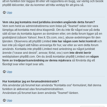
att en funktion bör läggas till eller vill rapportera en bugg, var vänlig och besök
phpBB Idécenter, där du kommer att hitta verktyg för att göra så.
Upp
Vem ska jag kontakta med juridiska ärenden angående detta forum?
Vem som helst av administratörerna som listas på “Teamet”-sidan bör vara
lämpliga att kontakta med dina klagomål. Om du inte får något svar på detta
sätt så kan du kontakta ägaren av domänen eller, om detta forum ligger på en
gratistjänst (såsom Yahoo!, free.fr, f2s.com, osv.), abuse-avdelningen för den
tjänsten. Observera att phpBB Limited
inte har någon som helst kontroll
och
kan inte på något sätt hållas ansvariga för hur, var eller av vem detta forum
används. Kontakta inte phpBB Limited med anledning av något juridiskt
ärende (“cease and desist”, ansvar, förtal, osv.) som
inte direkt berör
webbplatsen phpBB.com. Om du ändå kontaktar phpBB Limited om
någon
form av tredjepartsanvändning av denna mjukvara
så förvänta dig ett
fåordigt svar eller inget svar alls.
Upp
Hur kontaktar jag en forumadministratör?
Alla användar på forumet kan använda "Kontakta oss"-formuläret, ifall denna
funktion är aktiverad utav forumadministratören.
Användare på forumet kan även använda "Teamet"-länken.
Upp