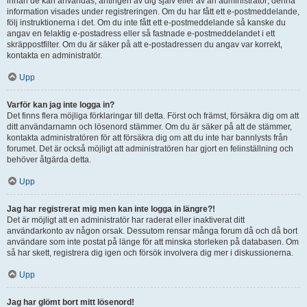
innan de kan användas, antingen av dig själv eller av an administratör; denna
information visades under registreringen. Om du har fått ett e-postmeddelande,
följ instruktionerna i det. Om du inte fått ett e-postmeddelande så kanske du
angav en felaktig e-postadress eller så fastnade e-postmeddelandet i ett
skräppostfilter. Om du är säker på att e-postadressen du angav var korrekt,
kontakta en administratör.
Upp
Varför kan jag inte logga in?
Det finns flera möjliga förklaringar till detta. Först och främst, försäkra dig om att
ditt användarnamn och lösenord stämmer. Om du är säker på att de stämmer,
kontakta administratören för att försäkra dig om att du inte har bannlysts från
forumet. Det är också möjligt att administratören har gjort en felinställning och
behöver åtgärda detta.
Upp
Jag har registrerat mig men kan inte logga in längre?!
Det är möjligt att en administratör har raderat eller inaktiverat ditt
användarkonto av någon orsak. Dessutom rensar många forum då och då bort
användare som inte postat på länge för att minska storleken på databasen. Om
så har skett, registrera dig igen och försök involvera dig mer i diskussionerna.
Upp
Jag har glömt bort mitt lösenord!