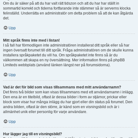
Om du är säker på att du har valt rätt tidszon och att du har har ställt in
sommartid korrekt och tiderna fortfarande inte stämmer så är serverns klocka
felinställd. Underrätta en administratör om detta problem så att de kan åtgärda
det.
Upp
Mitt språk finns inte med i listan!
I så fall har förmodligen inte administratören installerat ditt språk eller så har
ingen översatt forumet till ditt språk. Fråga administratören om de skulle kunna
installera språkpaketet du vill ha. Om språkpaketet inte finns så är du
välkommen att skapa en ny översättning. Mer information finns på phpBB
Limiteds webbplats (använd länken längst ner på forumsidorna).
Upp
Vad är det för bild som visas tillsammans med mitt användarnamn?
Det finns två bilder som kan visas tillsammans med ett användarnamn i inlägg.
Den ena är en titelbild, oftast är dessa bilder i form av stjärnor, prickar eller
block som visar hur många inlägg du har gjort eller din status på forumet. Den
andra bilden, oftast är den större, är känd som en visningsbild och är i
allmänhet unik eller personlig för varje användare.
Upp
Hur lägger jag till en visningsbild?