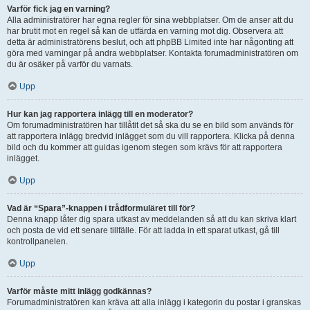
Varför fick jag en varning?
Alla administratörer har egna regler för sina webbplatser. Om de anser att du
har brutit mot en regel så kan de utfärda en varning mot dig. Observera att
detta är administratörens beslut, och att phpBB Limited inte har någonting att
göra med varningar på andra webbplatser. Kontakta forumadministratören om
du är osäker på varför du varnats.
Upp
Hur kan jag rapportera inlägg till en moderator?
Om forumadministratören har tillåtit det så ska du se en bild som används för
att rapportera inlägg bredvid inlägget som du vill rapportera. Klicka på denna
bild och du kommer att guidas igenom stegen som krävs för att rapportera
inlägget.
Upp
Vad är “Spara”-knappen i trådformuläret till för?
Denna knapp låter dig spara utkast av meddelanden så att du kan skriva klart
och posta de vid ett senare tillfälle. För att ladda in ett sparat utkast, gå till
kontrollpanelen.
Upp
Varför måste mitt inlägg godkännas?
Forumadministratören kan kräva att alla inlägg i kategorin du postar i granskas