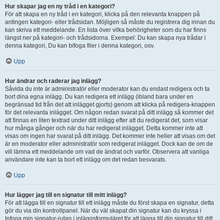
Hur skapar jag en ny tråd i en kategori?
För att skapa en ny tråd i en kategori, klicka på den relevanta knappen på
antingen kategori- eller trådsidan. Möjligen så måste du registrera dig innan du
kan skriva ett meddelande. En lista över vilka behörigheter som du har finns
längst ner på kategori- och trådsidorna. Exempel: Du kan skapa nya trådar i
denna kategori, Du kan bifoga filer i denna kategori, osv.
Upp
Hur ändrar och raderar jag inlägg?
Såvida du inte är administratör eller moderator kan du endast redigera och ta
bort dina egna inlägg. Du kan redigera ett inlägg (ibland bara under en
begränsad tid från det att inlägget gjorts) genom att klicka på redigera-knappen
för det relevanta inlägget. Om någon redan svarat på ditt inlägg så kommer det
att finnas en liten textrad under ditt inlägg efter att du redigerat det, som visar
hur många gånger och när du har redigerat inlägget. Detta kommer inte att
visas om ingen har svarat på ditt inlägg. Det kommer inte heller att visas om det
är en moderator eller administratör som redigerat inlägget. Dock kan de om de
vill lämna ett meddelande om vad de ändrat och varför. Observera att vanliga
användare inte kan ta bort ett inlägg om det redan besvarats.
Upp
Hur lägger jag till en signatur till mitt inlägg?
För att lägga till en signatur till ett inlägg måste du först skapa en signatur, detta
gör du via din kontrollpanel. När du väl skapat din signatur kan du kryssa i
Infoga min signatur-rutan i inläggsformuläret för att lägga till din signatur till ditt