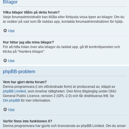
Bilagor
Vilka bilagor tillåts på detta forum?
Varje forumadministratör kan tillåta eller förbjuda vissa typer av bilagor. Om du
är osäker på vad som får laddas upp, kontakta forumadministratören för hjälp.
Upp
Hur hittar jag alla mina bilagor?
För att hitta listan över alla bilagor du laddat upp, gå till kontrollpanelen och
klicka på “Hantera bilagor”.
Upp
phpBB-problem
Vem har gjort detta forum?
Denna programvara (i sin oförändrade form) är producerad av, släppt av
phpBB Limited
, som innehar rättigheten. Den finns tillgänglig under GNU
General Public Licence, version 2 (GPL-2.0) och får distribueras fritt. Se
Om phpBB
för mer information.
Upp
Varför finns inte funktionen X?
Denna programvara har gjorts och licensierats av phpBB Limited. Om du anser