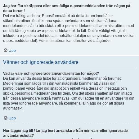
Jag har fått skräppost eller anstötliga e-postmeddelanden från någon på
detta forum!
Det var tråkigt att höra. E-postformuläret på detta forum innehåller
säkerhetsrutiner för att kunna spåra användare som skickar sådana
meddelanden, så du bör skicka ett e-postmeddelande till administratören med
en fullständig kopia av e-postmeddelandet du fått. Det är väldigt viktigt att
inkludera e-posthuvudet (detta innehåller detaljer om användaren som skickat
e-postmeddelandet). Administratören kan därefter vidta åtgärder.
Upp
Vänner och ignorerade användare
Vad är vän- och ignorerade användarelistan för något?
Du kan använda dessa listor för att organisera medlemmar på forumet.
Medlemmar som läggs till i din vänskapslista kommer att visas i din
kontrollpanel vilket låter dig snabbt och enkelt visa deras onlinestatus och
skicka personliga meddelanden till dem. Om det stöds i mallen så kan inlägg
från dessa användare också framhävas. Om du lägger till en användare till din
lista över ignorerade användare, så kommer alla inlägg de gör att döljas
automatiskt.
Upp
Hur lägger jag till / tar jag bort användare från min vän- eller ignorerade
användareslista?