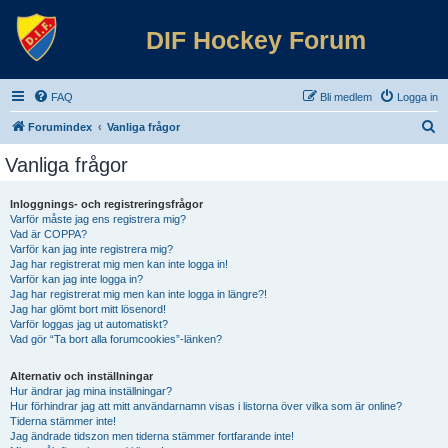
DIF Hockey Forum
FAQ
Bli medlem
Logga in
S
Forumindex
Vanliga frågor
ö
Vanliga frågor
k
Inloggnings- och registreringsfrågor
Varför måste jag ens registrera mig?
Vad är COPPA?
Varför kan jag inte registrera mig?
Jag har registrerat mig men kan inte logga in!
Varför kan jag inte logga in?
Jag har registrerat mig men kan inte logga in längre?!
Jag har glömt bort mitt lösenord!
Varför loggas jag ut automatiskt?
Vad gör “Ta bort alla forumcookies”-länken?
Alternativ och inställningar
Hur ändrar jag mina inställningar?
Hur förhindrar jag att mitt användarnamn visas i listorna över vilka som är online?
Tiderna stämmer inte!
Jag ändrade tidszon men tiderna stämmer fortfarande inte!