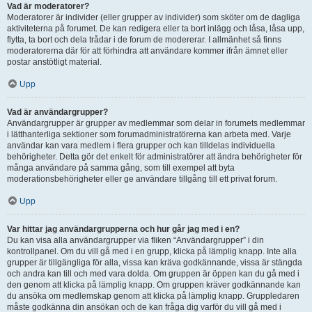
Vad är moderatorer?
Moderatorer är individer (eller grupper av individer) som sköter om de dagliga
aktiviteterna på forumet. De kan redigera eller ta bort inlägg och låsa, låsa upp,
flytta, ta bort och dela trådar i de forum de modererar. I allmänhet så finns
moderatorerna där för att förhindra att användare kommer ifrån ämnet eller
postar anstötligt material.
Upp
Vad är användargrupper?
Användargrupper är grupper av medlemmar som delar in forumets medlemmar
i lätthanterliga sektioner som forumadministratörerna kan arbeta med. Varje
användar kan vara medlem i flera grupper och kan tilldelas individuella
behörigheter. Detta gör det enkelt för administratörer att ändra behörigheter för
många användare på samma gång, som till exempel att byta
moderationsbehörigheter eller ge användare tillgång till ett privat forum.
Upp
Var hittar jag användargrupperna och hur går jag med i en?
Du kan visa alla användargrupper via fliken “Användargrupper” i din
kontrollpanel. Om du vill gå med i en grupp, klicka på lämplig knapp. Inte alla
grupper är tillgängliga för alla, vissa kan kräva godkännande, vissa är stängda
och andra kan till och med vara dolda. Om gruppen är öppen kan du gå med i
den genom att klicka på lämplig knapp. Om gruppen kräver godkännande kan
du ansöka om medlemskap genom att klicka på lämplig knapp. Gruppledaren
måste godkänna din ansökan och de kan fråga dig varför du vill gå med i