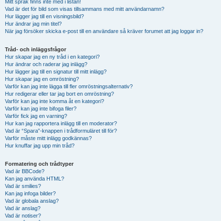
Mitt språk finns inte med i listan!
Vad är det för bild som visas tillsammans med mitt användarnamn?
Hur lägger jag till en visningsbild?
Hur ändrar jag min titel?
När jag försöker skicka e-post till en användare så kräver forumet att jag loggar in?
Tråd- och inläggsfrågor
Hur skapar jag en ny tråd i en kategori?
Hur ändrar och raderar jag inlägg?
Hur lägger jag till en signatur till mitt inlägg?
Hur skapar jag en omröstning?
Varför kan jag inte lägga till fler omröstningsalternativ?
Hur redigerar eller tar jag bort en omröstning?
Varför kan jag inte komma åt en kategori?
Varför kan jag inte bifoga filer?
Varför fick jag en varning?
Hur kan jag rapportera inlägg till en moderator?
Vad är “Spara”-knappen i trådformuläret till för?
Varför måste mitt inlägg godkännas?
Hur knuffar jag upp min tråd?
Formatering och trådtyper
Vad är BBCode?
Kan jag använda HTML?
Vad är smilies?
Kan jag infoga bilder?
Vad är globala anslag?
Vad är anslag?
Vad är notiser?