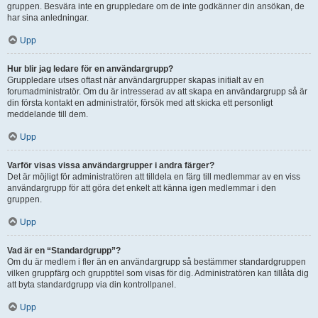
gruppen. Besvära inte en gruppledare om de inte godkänner din ansökan, de
har sina anledningar.
Upp
Hur blir jag ledare för en användargrupp?
Gruppledare utses oftast när användargrupper skapas initialt av en
forumadministratör. Om du är intresserad av att skapa en användargrupp så är
din första kontakt en administratör, försök med att skicka ett personligt
meddelande till dem.
Upp
Varför visas vissa användargrupper i andra färger?
Det är möjligt för administratören att tilldela en färg till medlemmar av en viss
användargrupp för att göra det enkelt att känna igen medlemmar i den
gruppen.
Upp
Vad är en “Standardgrupp”?
Om du är medlem i fler än en användargrupp så bestämmer standardgruppen
vilken gruppfärg och grupptitel som visas för dig. Administratören kan tillåta dig
att byta standardgrupp via din kontrollpanel.
Upp