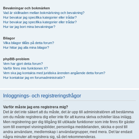
Bevakningar och bokmärken
Vad är skillnaden mellan bokmärkning och bevakning?
Hur bevakar jag specifika kategorier eller trådar?
Hur bevakar jag specifika kategorier eller trådar?
Hur tar jag bort mina bevakningar?
Bilagor
Vilka bilagor tillåts på detta forum?
Hur hittar jag alla mina bilagor?
phpBB-problem
Vem har gjort detta forum?
Varför finns inte funktionen X?
Vem ska jag kontakta med juridiska ärenden angående detta forum?
Hur kontaktar jag en forumadministratör?
Inloggnings- och registreringsfrågor
Varför måste jag ens registrera mig?
Det är det inte säkert att du måste, det är upp till administratören att bestämma
om du måste registrera dig eller inte för att kunna skriva och/eller läsa inlägg.
Men registrering ger dig tillgång till utökade funktioner som inte finns för gäster
som till exempel visningsbilder, personliga meddelanden, skicka e-post till
andra användare, medlemskap i användargrupper, med mera. Det tar endast
några minuter att registrera sig, så det rekommenderas.