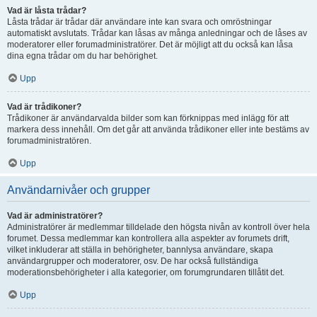
Vad är låsta trådar?
Låsta trådar är trådar där användare inte kan svara och omröstningar
automatiskt avslutats. Trådar kan låsas av många anledningar och de låses av
moderatorer eller forumadministratörer. Det är möjligt att du också kan låsa
dina egna trådar om du har behörighet.
Upp
Vad är trådikoner?
Trådikoner är användarvalda bilder som kan förknippas med inlägg för att
markera dess innehåll. Om det går att använda trådikoner eller inte bestäms av
forumadministratören.
Upp
Användarnivåer och grupper
Vad är administratörer?
Administratörer är medlemmar tilldelade den högsta nivån av kontroll över hela
forumet. Dessa medlemmar kan kontrollera alla aspekter av forumets drift,
vilket inkluderar att ställa in behörigheter, bannlysa användare, skapa
användargrupper och moderatorer, osv. De har också fullständiga
moderationsbehörigheter i alla kategorier, om forumgrundaren tillåtit det.
Upp