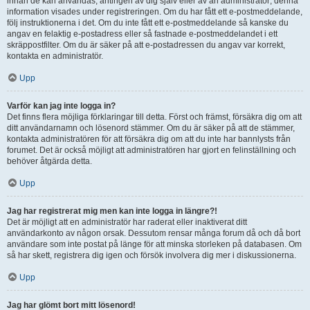
innan de kan användas, antingen av dig själv eller av an administratör; denna
information visades under registreringen. Om du har fått ett e-postmeddelande,
följ instruktionerna i det. Om du inte fått ett e-postmeddelande så kanske du
angav en felaktig e-postadress eller så fastnade e-postmeddelandet i ett
skräppostfilter. Om du är säker på att e-postadressen du angav var korrekt,
kontakta en administratör.
Upp
Varför kan jag inte logga in?
Det finns flera möjliga förklaringar till detta. Först och främst, försäkra dig om att
ditt användarnamn och lösenord stämmer. Om du är säker på att de stämmer,
kontakta administratören för att försäkra dig om att du inte har bannlysts från
forumet. Det är också möjligt att administratören har gjort en felinställning och
behöver åtgärda detta.
Upp
Jag har registrerat mig men kan inte logga in längre?!
Det är möjligt att en administratör har raderat eller inaktiverat ditt
användarkonto av någon orsak. Dessutom rensar många forum då och då bort
användare som inte postat på länge för att minska storleken på databasen. Om
så har skett, registrera dig igen och försök involvera dig mer i diskussionerna.
Upp
Jag har glömt bort mitt lösenord!