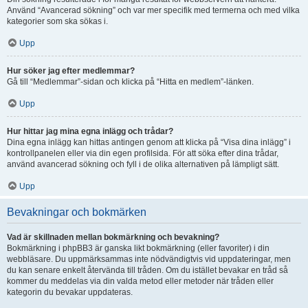
Använd “Avancerad sökning” och var mer specifik med termerna och med vilka
kategorier som ska sökas i.
Upp
Hur söker jag efter medlemmar?
Gå till “Medlemmar”-sidan och klicka på “Hitta en medlem”-länken.
Upp
Hur hittar jag mina egna inlägg och trådar?
Dina egna inlägg kan hittas antingen genom att klicka på “Visa dina inlägg” i
kontrollpanelen eller via din egen profilsida. För att söka efter dina trådar,
använd avancerad sökning och fyll i de olika alternativen på lämpligt sätt.
Upp
Bevakningar och bokmärken
Vad är skillnaden mellan bokmärkning och bevakning?
Bokmärkning i phpBB3 är ganska likt bokmärkning (eller favoriter) i din
webbläsare. Du uppmärksammas inte nödvändigtvis vid uppdateringar, men
du kan senare enkelt återvända till tråden. Om du istället bevakar en tråd så
kommer du meddelas via din valda metod eller metoder när tråden eller
kategorin du bevakar uppdateras.