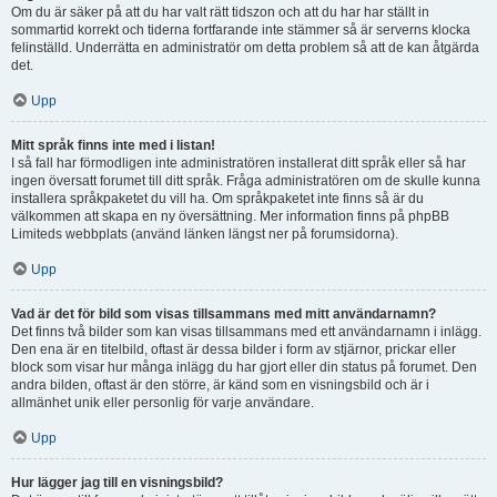
Om du är säker på att du har valt rätt tidszon och att du har har ställt in
sommartid korrekt och tiderna fortfarande inte stämmer så är serverns klocka
felinställd. Underrätta en administratör om detta problem så att de kan åtgärda
det.
Upp
Mitt språk finns inte med i listan!
I så fall har förmodligen inte administratören installerat ditt språk eller så har
ingen översatt forumet till ditt språk. Fråga administratören om de skulle kunna
installera språkpaketet du vill ha. Om språkpaketet inte finns så är du
välkommen att skapa en ny översättning. Mer information finns på phpBB
Limiteds webbplats (använd länken längst ner på forumsidorna).
Upp
Vad är det för bild som visas tillsammans med mitt användarnamn?
Det finns två bilder som kan visas tillsammans med ett användarnamn i inlägg.
Den ena är en titelbild, oftast är dessa bilder i form av stjärnor, prickar eller
block som visar hur många inlägg du har gjort eller din status på forumet. Den
andra bilden, oftast är den större, är känd som en visningsbild och är i
allmänhet unik eller personlig för varje användare.
Upp
Hur lägger jag till en visningsbild?