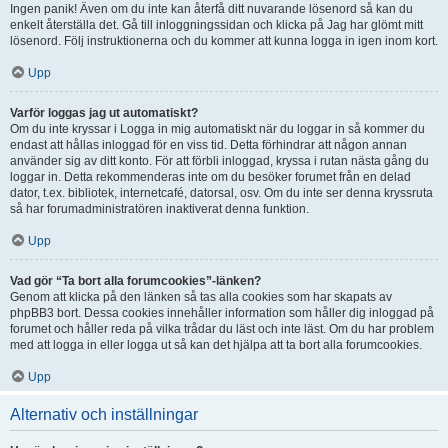
Ingen panik! Även om du inte kan återfå ditt nuvarande lösenord så kan du
enkelt återställa det. Gå till inloggningssidan och klicka på Jag har glömt mitt
lösenord. Följ instruktionerna och du kommer att kunna logga in igen inom kort.
Upp
Varför loggas jag ut automatiskt?
Om du inte kryssar i Logga in mig automatiskt när du loggar in så kommer du
endast att hållas inloggad för en viss tid. Detta förhindrar att någon annan
använder sig av ditt konto. För att förbli inloggad, kryssa i rutan nästa gång du
loggar in. Detta rekommenderas inte om du besöker forumet från en delad
dator, t.ex. bibliotek, internetcafé, datorsal, osv. Om du inte ser denna kryssruta
så har forumadministratören inaktiverat denna funktion.
Upp
Vad gör “Ta bort alla forumcookies”-länken?
Genom att klicka på den länken så tas alla cookies som har skapats av
phpBB3 bort. Dessa cookies innehåller information som håller dig inloggad på
forumet och håller reda på vilka trådar du läst och inte läst. Om du har problem
med att logga in eller logga ut så kan det hjälpa att ta bort alla forumcookies.
Upp
Alternativ och inställningar