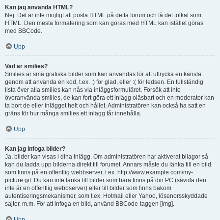
Kan jag använda HTML?
Nej. Det är inte möjligt att posta HTML på detta forum och få det tolkat som
HTML. Den mesta formatering som kan göras med HTML kan istället göras
med BBCode.
Upp
Vad är smilies?
Smilies är små grafiska bilder som kan användas för att uttrycka en känsla
genom att använda en kod, t.ex. :) för glad, eller :( för ledsen. En fullständig
lista över alla smilies kan nås via inläggsformuläret. Försök att inte
överanvända smilies, de kan fort göra ett inlägg oläsbart och en moderator kan
ta bort de eller inlägget helt och hållet. Administratören kan också ha satt en
gräns för hur många smilies ett inlägg får innehålla.
Upp
Kan jag infoga bilder?
Ja, bilder kan visas i dina inlägg. Om administratören har aktiverat bilagor så
kan du ladda upp bilderna direkt till forumet. Annars måste du länka till en bild
som finns på en offentlig webbserver, t.ex. http://www.example.com/my-
picture.gif. Du kan inte länka till bilder som bara finns på din PC (såvida den
inte är en offentlig webbserver) eller till bilder som finns bakom
autentiseringsmekanismer, som t.ex. Hotmail eller Yahoo, lösenorsskyddade
sajter, m.m. För att infoga en bild, använd BBCode-taggen [img].
Upp