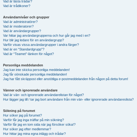
Vad är låsta trådar?
Vad är trådikoner?
Användarnivåer och grupper
Vad är administratörer?
Vad är moderatorer?
Vad är användargrupper?
Var hittar jag användargrupperna och hur går jag med i en?
Hur blir jag ledare för en användargrupp?
Varför visas vissa användargrupper i andra färger?
Vad är en “Standardgrupp”?
Vad är “Teamet”-länken för något?
Personliga meddelanden
Jag kan inte skicka personliga meddelanden!
Jag får oönskade personliga meddelanden!
Jag har fått skräppost eller anstötliga e-postmeddelanden från någon på detta forum!
Vänner och ignorerade användare
Vad är vän- och ignorerade användarelistan för något?
Hur lägger jag till / tar jag bort användare från min vän- eller ignorerade användareslista?
Sökning på forumet
Hur söker jag på forumet?
Varför får jag inga träffar på min sökning?
Varför får jag en tom sida när jag försöker söka!?
Hur söker jag efter medlemmar?
Hur hittar jag mina egna inlägg och trådar?