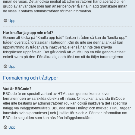
innan de visas. Det är också möjligt att administratören har placerat dig i en
grupp av användare som han anser behöver få sina inlägg granskade innan
de visas. Kontakta administratören för mer information.
Upp
Hur knuffar jag upp min tråd?
Genom att klicka på “Knuffa upp tråd”-länken i tråden så kan du "knuffa upp"
tråden överst på förstasidan i kategorin. Om du inte ser denna länk så kan
uppknuffning av trådar vara inaktiverat, eller så har inte den krävda
tidsgränsen uppnåts än. Det går också att knuffa upp en tråd genom att helt
enkelt svara på den. Försäkra dig dock först om att du följer forumreglerna.
Upp
Formatering och trådtyper
Vad är BBCode?
BBCode är en speciell variant av HTML som ger stor kontroll över
formateringen av särskilda objekt i ett inlägg. Om du kan använda BBCode
eller inte bestäms av administratören (du kan också inaktivera det i specifika
inlägg via inläggsformuläret). BBCode liknar i mångt och mycket HTML, taggar
innesluts av hakparanteser [ och ] istället för < och >. För mer information om
BBCode se guiden som kan nås från inläggsformuläret.
Upp