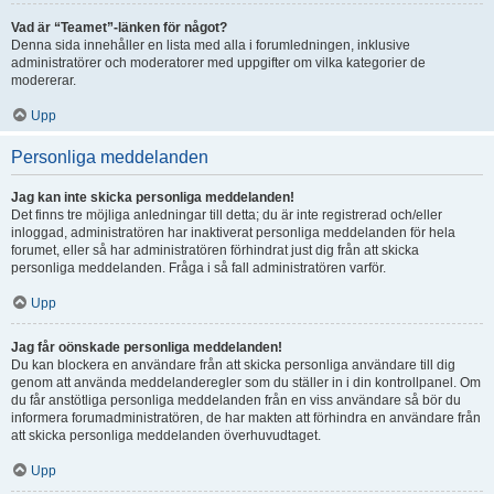
Vad är “Teamet”-länken för något?
Denna sida innehåller en lista med alla i forumledningen, inklusive
administratörer och moderatorer med uppgifter om vilka kategorier de
modererar.
Upp
Personliga meddelanden
Jag kan inte skicka personliga meddelanden!
Det finns tre möjliga anledningar till detta; du är inte registrerad och/eller
inloggad, administratören har inaktiverat personliga meddelanden för hela
forumet, eller så har administratören förhindrat just dig från att skicka
personliga meddelanden. Fråga i så fall administratören varför.
Upp
Jag får oönskade personliga meddelanden!
Du kan blockera en användare från att skicka personliga användare till dig
genom att använda meddelanderegler som du ställer in i din kontrollpanel. Om
du får anstötliga personliga meddelanden från en viss användare så bör du
informera forumadministratören, de har makten att förhindra en användare från
att skicka personliga meddelanden överhuvudtaget.
Upp