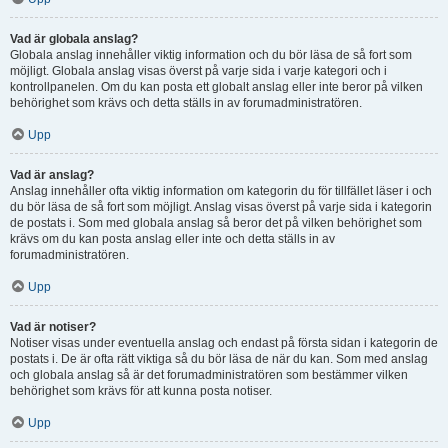
Vad är globala anslag?
Globala anslag innehåller viktig information och du bör läsa de så fort som
möjligt. Globala anslag visas överst på varje sida i varje kategori och i
kontrollpanelen. Om du kan posta ett globalt anslag eller inte beror på vilken
behörighet som krävs och detta ställs in av forumadministratören.
Upp
Vad är anslag?
Anslag innehåller ofta viktig information om kategorin du för tillfället läser i och
du bör läsa de så fort som möjligt. Anslag visas överst på varje sida i kategorin
de postats i. Som med globala anslag så beror det på vilken behörighet som
krävs om du kan posta anslag eller inte och detta ställs in av
forumadministratören.
Upp
Vad är notiser?
Notiser visas under eventuella anslag och endast på första sidan i kategorin de
postats i. De är ofta rätt viktiga så du bör läsa de när du kan. Som med anslag
och globala anslag så är det forumadministratören som bestämmer vilken
behörighet som krävs för att kunna posta notiser.
Upp