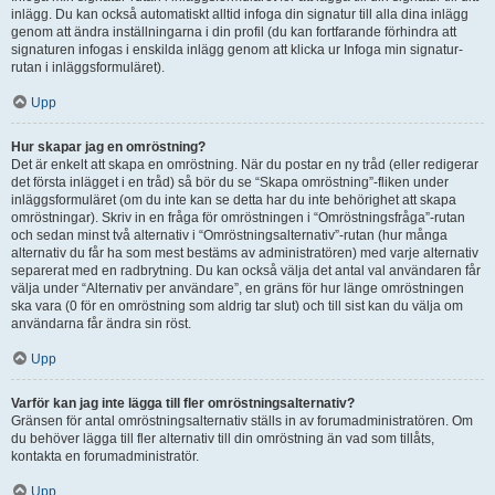
inlägg. Du kan också automatiskt alltid infoga din signatur till alla dina inlägg
genom att ändra inställningarna i din profil (du kan fortfarande förhindra att
signaturen infogas i enskilda inlägg genom att klicka ur Infoga min signatur-
rutan i inläggsformuläret).
Upp
Hur skapar jag en omröstning?
Det är enkelt att skapa en omröstning. När du postar en ny tråd (eller redigerar
det första inlägget i en tråd) så bör du se “Skapa omröstning”-fliken under
inläggsformuläret (om du inte kan se detta har du inte behörighet att skapa
omröstningar). Skriv in en fråga för omröstningen i “Omröstningsfråga”-rutan
och sedan minst två alternativ i “Omröstningsalternativ”-rutan (hur många
alternativ du får ha som mest bestäms av administratören) med varje alternativ
separerat med en radbrytning. Du kan också välja det antal val användaren får
välja under “Alternativ per användare”, en gräns för hur länge omröstningen
ska vara (0 för en omröstning som aldrig tar slut) och till sist kan du välja om
användarna får ändra sin röst.
Upp
Varför kan jag inte lägga till fler omröstningsalternativ?
Gränsen för antal omröstningsalternativ ställs in av forumadministratören. Om
du behöver lägga till fler alternativ till din omröstning än vad som tillåts,
kontakta en forumadministratör.
Upp