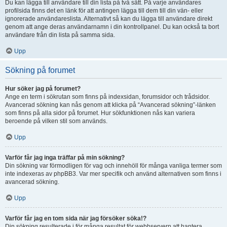
Du kan lägga till användare till din lista på två sätt. På varje användares
profilsida finns det en länk för att antingen lägga till dem till din vän- eller
ignorerade användareslista. Alternativt så kan du lägga till användare direkt
genom att ange deras användarnamn i din kontrollpanel. Du kan också ta bort
användare från din lista på samma sida.
Upp
Sökning på forumet
Hur söker jag på forumet?
Ange en term i sökrutan som finns på indexsidan, forumsidor och trådsidor.
Avancerad sökning kan nås genom att klicka på “Avancerad sökning”-länken
som finns på alla sidor på forumet. Hur sökfunktionen nås kan variera
beroende på vilken stil som används.
Upp
Varför får jag inga träffar på min sökning?
Din sökning var förmodligen för vag och innehöll för många vanliga termer som
inte indexeras av phpBB3. Var mer specifik och använd alternativen som finns i
avancerad sökning.
Upp
Varför får jag en tom sida när jag försöker söka!?
Din sökning resulterade i för många resultat för webbservern att hantera.