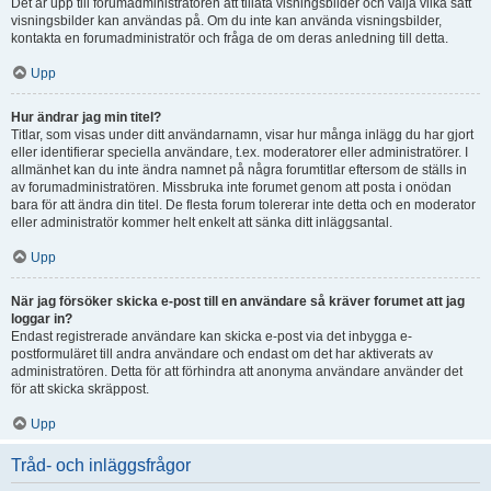
Det är upp till forumadministratören att tillåta visningsbilder och välja vilka sätt
visningsbilder kan användas på. Om du inte kan använda visningsbilder,
kontakta en forumadministratör och fråga de om deras anledning till detta.
Upp
Hur ändrar jag min titel?
Titlar, som visas under ditt användarnamn, visar hur många inlägg du har gjort
eller identifierar speciella användare, t.ex. moderatorer eller administratörer. I
allmänhet kan du inte ändra namnet på några forumtitlar eftersom de ställs in
av forumadministratören. Missbruka inte forumet genom att posta i onödan
bara för att ändra din titel. De flesta forum tolererar inte detta och en moderator
eller administratör kommer helt enkelt att sänka ditt inläggsantal.
Upp
När jag försöker skicka e-post till en användare så kräver forumet att jag
loggar in?
Endast registrerade användare kan skicka e-post via det inbygga e-
postformuläret till andra användare och endast om det har aktiverats av
administratören. Detta för att förhindra att anonyma användare använder det
för att skicka skräppost.
Upp
Tråd- och inläggsfrågor