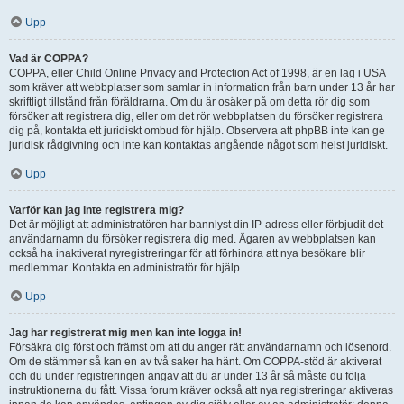
Upp
Vad är COPPA?
COPPA, eller Child Online Privacy and Protection Act of 1998, är en lag i USA
som kräver att webbplatser som samlar in information från barn under 13 år har
skriftligt tillstånd från föräldrarna. Om du är osäker på om detta rör dig som
försöker att registrera dig, eller om det rör webbplatsen du försöker registrera
dig på, kontakta ett juridiskt ombud för hjälp. Observera att phpBB inte kan ge
juridisk rådgivning och inte kan kontaktas angående något som helst juridiskt.
Upp
Varför kan jag inte registrera mig?
Det är möjligt att administratören har bannlyst din IP-adress eller förbjudit det
användarnamn du försöker registrera dig med. Ägaren av webbplatsen kan
också ha inaktiverat nyregistreringar för att förhindra att nya besökare blir
medlemmar. Kontakta en administratör för hjälp.
Upp
Jag har registrerat mig men kan inte logga in!
Försäkra dig först och främst om att du anger rätt användarnamn och lösenord.
Om de stämmer så kan en av två saker ha hänt. Om COPPA-stöd är aktiverat
och du under registreringen angav att du är under 13 år så måste du följa
instruktionerna du fått. Vissa forum kräver också att nya registreringar aktiveras