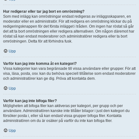
Hur redigerar eller tar jag bort en omröstning?
Som med inlägg kan omröstningar endast redigeras av inläggsskaparen, en
moderator eller en administratör. För att redigera en omröstning klickar du på
redigeringsknappen för det första inlägget i tråden. Om ingen har röstat så går
det att ta bort omröstningen eller redigera alternativen. Om någon däremot har
röstat så kan endast moderatorer och administratörer redigera eller ta bort
omröstningen. Detta för att förhindra fusk.
Upp
Varför kan jag inte komma åt en kategori?
Vissa kategorier kan vara begränsade till vissa användare eller grupper. För att
visa, läsa, posta, osv. kan du behöva speciell tillåtelse som endast moderatorer
och administratörer kan ge dig. Pröva att kontakta dem.
Upp
Varför kan jag inte bifoga filer?
Möjligheten att bifoga filer kan aktiveras per kategori, per grupp och per
användare. Administratören kanske inte tillåter bilagor i just den kategori du
försöker posta i, eller så kan endast vissa grupper bifoga filer. Kontakta
administratören om du är osäker på varför du inte kan bifoga filer.
Upp