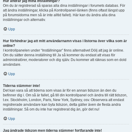
Hur ändrar jag mina inställningar?
Om du är registrerad så sparas alla dina inställningar i forumets databas. För
att ändra inställningar, klicka på Kontrollpanel-länken (finns oftast längst upp
på forumsidorna men så är inte alltid fallet). Här kan du ändra alla dina
inställningar och alternativ.
Upp
Hur förhindrar jag att mitt användarnamn visas i listorna över vilka som är
online?
I kontrollpanelen under “Inställningar” finns alternativet Dölj att jag är online.
Om du sätter denna inställning till Ja så kommer du endast att visas för
administratörer, moderatorer och dig själv. Du kommer att räknas som en dold
användare.
Upp
Tiderna stämmer inte!
Det kan vara så att tiderna som visas är för en annan tidszon än den du
befinner dig i. Om så är fallet, gå till din kontrollpanel och ändra till rätt tidszon,
t.ex. Stockholm, London, Paris, New York, Sydney, osv. Observera att endast
registrerade användare kan byta tidszon, detta gäller även de flesta andra
inställningar. Så om du inte har registrerat dig än, gör det nu!
Upp
Jag ändrade tidszon men tiderna stämmer fortfarande inte!