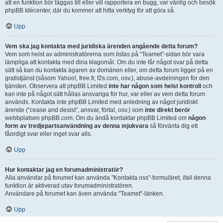
att en funktion bör läggas till eller vill rapportera en bugg, var vänlig och besök
phpBB Idécenter, där du kommer att hitta verktyg för att göra så.
Upp
Vem ska jag kontakta med juridiska ärenden angående detta forum?
Vem som helst av administratörerna som listas på “Teamet”-sidan bör vara
lämpliga att kontakta med dina klagomål. Om du inte får något svar på detta
sätt så kan du kontakta ägaren av domänen eller, om detta forum ligger på en
gratistjänst (såsom Yahoo!, free.fr, f2s.com, osv.), abuse-avdelningen för den
tjänsten. Observera att phpBB Limited
inte har någon som helst kontroll
och
kan inte på något sätt hållas ansvariga för hur, var eller av vem detta forum
används. Kontakta inte phpBB Limited med anledning av något juridiskt
ärende (“cease and desist”, ansvar, förtal, osv.) som
inte direkt berör
webbplatsen phpBB.com. Om du ändå kontaktar phpBB Limited om
någon
form av tredjepartsanvändning av denna mjukvara
så förvänta dig ett
fåordigt svar eller inget svar alls.
Upp
Hur kontaktar jag en forumadministratör?
Alla användar på forumet kan använda "Kontakta oss"-formuläret, ifall denna
funktion är aktiverad utav forumadministratören.
Användare på forumet kan även använda "Teamet"-länken.
Upp