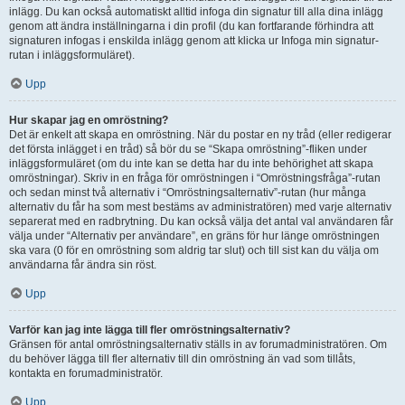
inlägg. Du kan också automatiskt alltid infoga din signatur till alla dina inlägg
genom att ändra inställningarna i din profil (du kan fortfarande förhindra att
signaturen infogas i enskilda inlägg genom att klicka ur Infoga min signatur-
rutan i inläggsformuläret).
Upp
Hur skapar jag en omröstning?
Det är enkelt att skapa en omröstning. När du postar en ny tråd (eller redigerar
det första inlägget i en tråd) så bör du se “Skapa omröstning”-fliken under
inläggsformuläret (om du inte kan se detta har du inte behörighet att skapa
omröstningar). Skriv in en fråga för omröstningen i “Omröstningsfråga”-rutan
och sedan minst två alternativ i “Omröstningsalternativ”-rutan (hur många
alternativ du får ha som mest bestäms av administratören) med varje alternativ
separerat med en radbrytning. Du kan också välja det antal val användaren får
välja under “Alternativ per användare”, en gräns för hur länge omröstningen
ska vara (0 för en omröstning som aldrig tar slut) och till sist kan du välja om
användarna får ändra sin röst.
Upp
Varför kan jag inte lägga till fler omröstningsalternativ?
Gränsen för antal omröstningsalternativ ställs in av forumadministratören. Om
du behöver lägga till fler alternativ till din omröstning än vad som tillåts,
kontakta en forumadministratör.
Upp