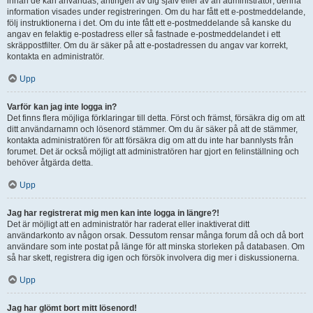
innan de kan användas, antingen av dig själv eller av an administratör; denna
information visades under registreringen. Om du har fått ett e-postmeddelande,
följ instruktionerna i det. Om du inte fått ett e-postmeddelande så kanske du
angav en felaktig e-postadress eller så fastnade e-postmeddelandet i ett
skräppostfilter. Om du är säker på att e-postadressen du angav var korrekt,
kontakta en administratör.
Upp
Varför kan jag inte logga in?
Det finns flera möjliga förklaringar till detta. Först och främst, försäkra dig om att
ditt användarnamn och lösenord stämmer. Om du är säker på att de stämmer,
kontakta administratören för att försäkra dig om att du inte har bannlysts från
forumet. Det är också möjligt att administratören har gjort en felinställning och
behöver åtgärda detta.
Upp
Jag har registrerat mig men kan inte logga in längre?!
Det är möjligt att en administratör har raderat eller inaktiverat ditt
användarkonto av någon orsak. Dessutom rensar många forum då och då bort
användare som inte postat på länge för att minska storleken på databasen. Om
så har skett, registrera dig igen och försök involvera dig mer i diskussionerna.
Upp
Jag har glömt bort mitt lösenord!