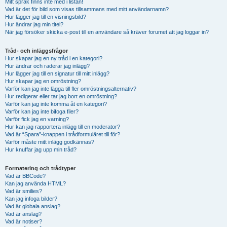
Mitt språk finns inte med i listan!
Vad är det för bild som visas tillsammans med mitt användarnamn?
Hur lägger jag till en visningsbild?
Hur ändrar jag min titel?
När jag försöker skicka e-post till en användare så kräver forumet att jag loggar in?
Tråd- och inläggsfrågor
Hur skapar jag en ny tråd i en kategori?
Hur ändrar och raderar jag inlägg?
Hur lägger jag till en signatur till mitt inlägg?
Hur skapar jag en omröstning?
Varför kan jag inte lägga till fler omröstningsalternativ?
Hur redigerar eller tar jag bort en omröstning?
Varför kan jag inte komma åt en kategori?
Varför kan jag inte bifoga filer?
Varför fick jag en varning?
Hur kan jag rapportera inlägg till en moderator?
Vad är “Spara”-knappen i trådformuläret till för?
Varför måste mitt inlägg godkännas?
Hur knuffar jag upp min tråd?
Formatering och trådtyper
Vad är BBCode?
Kan jag använda HTML?
Vad är smilies?
Kan jag infoga bilder?
Vad är globala anslag?
Vad är anslag?
Vad är notiser?