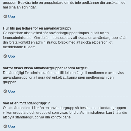
gruppen. Besvära inte en gruppledare om de inte godkänner din ansökan, de
har sina anledningar.
Upp
Hur blir jag ledare för en användargrupp?
Gruppledare utses oftast när användargrupper skapas initialt av en
forumadministratör. Om du är intresserad av att skapa en användargrupp så är
din första kontakt en administratör, försök med att skicka ett personligt
meddelande till dem.
Upp
Varför visas vissa användargrupper i andra färger?
Det är möjligt för administratören att tilldela en färg till medlemmar av en viss
användargrupp för att göra det enkelt att känna igen medlemmar i den
gruppen.
Upp
Vad är en “Standardgrupp”?
Om du är medlem i fler än en användargrupp så bestämmer standardgruppen
vilken gruppfärg och grupptitel som visas för dig. Administratören kan tillåta dig
att byta standardgrupp via din kontrollpanel.
Upp