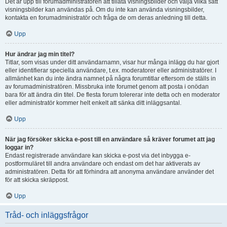
Det är upp till forumadministratören att tillåta visningsbilder och välja vilka sätt
visningsbilder kan användas på. Om du inte kan använda visningsbilder,
kontakta en forumadministratör och fråga de om deras anledning till detta.
Upp
Hur ändrar jag min titel?
Titlar, som visas under ditt användarnamn, visar hur många inlägg du har gjort
eller identifierar speciella användare, t.ex. moderatorer eller administratörer. I
allmänhet kan du inte ändra namnet på några forumtitlar eftersom de ställs in
av forumadministratören. Missbruka inte forumet genom att posta i onödan
bara för att ändra din titel. De flesta forum tolererar inte detta och en moderator
eller administratör kommer helt enkelt att sänka ditt inläggsantal.
Upp
När jag försöker skicka e-post till en användare så kräver forumet att jag
loggar in?
Endast registrerade användare kan skicka e-post via det inbygga e-
postformuläret till andra användare och endast om det har aktiverats av
administratören. Detta för att förhindra att anonyma användare använder det
för att skicka skräppost.
Upp
Tråd- och inläggsfrågor