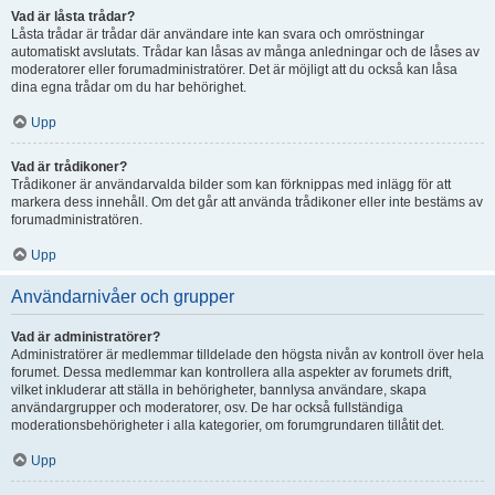
Vad är låsta trådar?
Låsta trådar är trådar där användare inte kan svara och omröstningar
automatiskt avslutats. Trådar kan låsas av många anledningar och de låses av
moderatorer eller forumadministratörer. Det är möjligt att du också kan låsa
dina egna trådar om du har behörighet.
Upp
Vad är trådikoner?
Trådikoner är användarvalda bilder som kan förknippas med inlägg för att
markera dess innehåll. Om det går att använda trådikoner eller inte bestäms av
forumadministratören.
Upp
Användarnivåer och grupper
Vad är administratörer?
Administratörer är medlemmar tilldelade den högsta nivån av kontroll över hela
forumet. Dessa medlemmar kan kontrollera alla aspekter av forumets drift,
vilket inkluderar att ställa in behörigheter, bannlysa användare, skapa
användargrupper och moderatorer, osv. De har också fullständiga
moderationsbehörigheter i alla kategorier, om forumgrundaren tillåtit det.
Upp