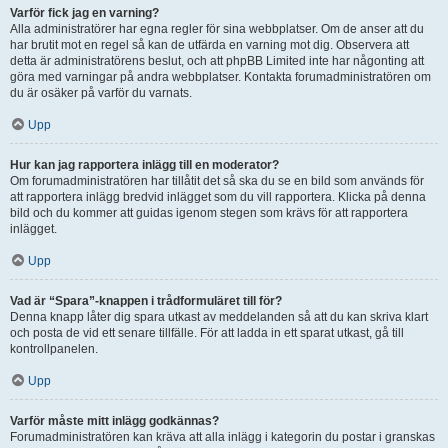
Varför fick jag en varning?
Alla administratörer har egna regler för sina webbplatser. Om de anser att du
har brutit mot en regel så kan de utfärda en varning mot dig. Observera att
detta är administratörens beslut, och att phpBB Limited inte har någonting att
göra med varningar på andra webbplatser. Kontakta forumadministratören om
du är osäker på varför du varnats.
Upp
Hur kan jag rapportera inlägg till en moderator?
Om forumadministratören har tillåtit det så ska du se en bild som används för
att rapportera inlägg bredvid inlägget som du vill rapportera. Klicka på denna
bild och du kommer att guidas igenom stegen som krävs för att rapportera
inlägget.
Upp
Vad är “Spara”-knappen i trådformuläret till för?
Denna knapp låter dig spara utkast av meddelanden så att du kan skriva klart
och posta de vid ett senare tillfälle. För att ladda in ett sparat utkast, gå till
kontrollpanelen.
Upp
Varför måste mitt inlägg godkännas?
Forumadministratören kan kräva att alla inlägg i kategorin du postar i granskas