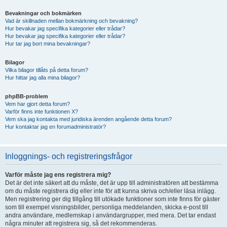
Bevakningar och bokmärken
Vad är skillnaden mellan bokmärkning och bevakning?
Hur bevakar jag specifika kategorier eller trådar?
Hur bevakar jag specifika kategorier eller trådar?
Hur tar jag bort mina bevakningar?
Bilagor
Vilka bilagor tillåts på detta forum?
Hur hittar jag alla mina bilagor?
phpBB-problem
Vem har gjort detta forum?
Varför finns inte funktionen X?
Vem ska jag kontakta med juridiska ärenden angående detta forum?
Hur kontaktar jag en forumadministratör?
Inloggnings- och registreringsfrågor
Varför måste jag ens registrera mig?
Det är det inte säkert att du måste, det är upp till administratören att bestämma
om du måste registrera dig eller inte för att kunna skriva och/eller läsa inlägg.
Men registrering ger dig tillgång till utökade funktioner som inte finns för gäster
som till exempel visningsbilder, personliga meddelanden, skicka e-post till
andra användare, medlemskap i användargrupper, med mera. Det tar endast
några minuter att registrera sig, så det rekommenderas.