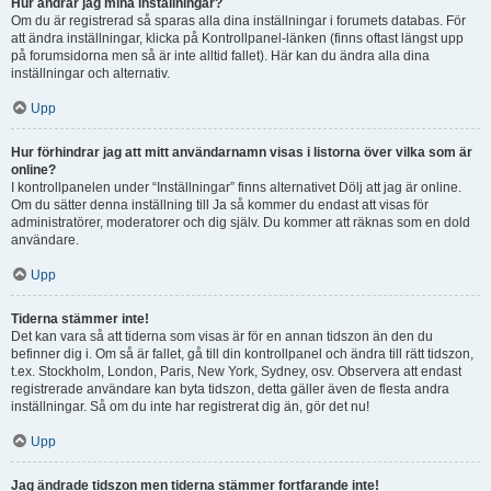
Hur ändrar jag mina inställningar?
Om du är registrerad så sparas alla dina inställningar i forumets databas. För
att ändra inställningar, klicka på Kontrollpanel-länken (finns oftast längst upp
på forumsidorna men så är inte alltid fallet). Här kan du ändra alla dina
inställningar och alternativ.
Upp
Hur förhindrar jag att mitt användarnamn visas i listorna över vilka som är
online?
I kontrollpanelen under “Inställningar” finns alternativet Dölj att jag är online.
Om du sätter denna inställning till Ja så kommer du endast att visas för
administratörer, moderatorer och dig själv. Du kommer att räknas som en dold
användare.
Upp
Tiderna stämmer inte!
Det kan vara så att tiderna som visas är för en annan tidszon än den du
befinner dig i. Om så är fallet, gå till din kontrollpanel och ändra till rätt tidszon,
t.ex. Stockholm, London, Paris, New York, Sydney, osv. Observera att endast
registrerade användare kan byta tidszon, detta gäller även de flesta andra
inställningar. Så om du inte har registrerat dig än, gör det nu!
Upp
Jag ändrade tidszon men tiderna stämmer fortfarande inte!