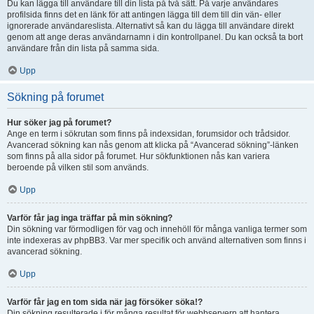
Du kan lägga till användare till din lista på två sätt. På varje användares
profilsida finns det en länk för att antingen lägga till dem till din vän- eller
ignorerade användareslista. Alternativt så kan du lägga till användare direkt
genom att ange deras användarnamn i din kontrollpanel. Du kan också ta bort
användare från din lista på samma sida.
Upp
Sökning på forumet
Hur söker jag på forumet?
Ange en term i sökrutan som finns på indexsidan, forumsidor och trådsidor.
Avancerad sökning kan nås genom att klicka på “Avancerad sökning”-länken
som finns på alla sidor på forumet. Hur sökfunktionen nås kan variera
beroende på vilken stil som används.
Upp
Varför får jag inga träffar på min sökning?
Din sökning var förmodligen för vag och innehöll för många vanliga termer som
inte indexeras av phpBB3. Var mer specifik och använd alternativen som finns i
avancerad sökning.
Upp
Varför får jag en tom sida när jag försöker söka!?
Din sökning resulterade i för många resultat för webbservern att hantera.