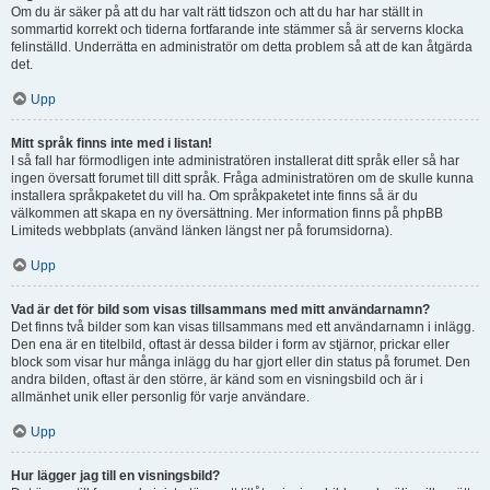
Om du är säker på att du har valt rätt tidszon och att du har har ställt in
sommartid korrekt och tiderna fortfarande inte stämmer så är serverns klocka
felinställd. Underrätta en administratör om detta problem så att de kan åtgärda
det.
Upp
Mitt språk finns inte med i listan!
I så fall har förmodligen inte administratören installerat ditt språk eller så har
ingen översatt forumet till ditt språk. Fråga administratören om de skulle kunna
installera språkpaketet du vill ha. Om språkpaketet inte finns så är du
välkommen att skapa en ny översättning. Mer information finns på phpBB
Limiteds webbplats (använd länken längst ner på forumsidorna).
Upp
Vad är det för bild som visas tillsammans med mitt användarnamn?
Det finns två bilder som kan visas tillsammans med ett användarnamn i inlägg.
Den ena är en titelbild, oftast är dessa bilder i form av stjärnor, prickar eller
block som visar hur många inlägg du har gjort eller din status på forumet. Den
andra bilden, oftast är den större, är känd som en visningsbild och är i
allmänhet unik eller personlig för varje användare.
Upp
Hur lägger jag till en visningsbild?