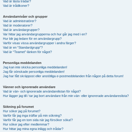
Vad är låsta trådar?
Vad är trådikoner?
Användarnivåer och grupper
Vad är administratörer?
Vad är moderatorer?
Vad är användargrupper?
Var hittar jag användargrupperna och hur går jag med i en?
Hur blir jag ledare för en användargrupp?
Varför visas vissa användargrupper i andra färger?
Vad är en “Standardgrupp”?
Vad är “Teamet”-länken för något?
Personliga meddelanden
Jag kan inte skicka personliga meddelanden!
Jag får oönskade personliga meddelanden!
Jag har fått skräppost eller anstötliga e-postmeddelanden från någon på detta forum!
Vänner och ignorerade användare
Vad är vän- och ignorerade användarelistan för något?
Hur lägger jag till / tar jag bort användare från min vän- eller ignorerade användareslista?
Sökning på forumet
Hur söker jag på forumet?
Varför får jag inga träffar på min sökning?
Varför får jag en tom sida när jag försöker söka!?
Hur söker jag efter medlemmar?
Hur hittar jag mina egna inlägg och trådar?