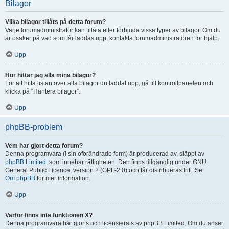
Bilagor
Vilka bilagor tillåts på detta forum?
Varje forumadministratör kan tillåta eller förbjuda vissa typer av bilagor. Om du
är osäker på vad som får laddas upp, kontakta forumadministratören för hjälp.
Upp
Hur hittar jag alla mina bilagor?
För att hitta listan över alla bilagor du laddat upp, gå till kontrollpanelen och
klicka på “Hantera bilagor”.
Upp
phpBB-problem
Vem har gjort detta forum?
Denna programvara (i sin oförändrade form) är producerad av, släppt av
phpBB Limited
, som innehar rättigheten. Den finns tillgänglig under GNU
General Public Licence, version 2 (GPL-2.0) och får distribueras fritt. Se
Om phpBB
för mer information.
Upp
Varför finns inte funktionen X?
Denna programvara har gjorts och licensierats av phpBB Limited. Om du anser