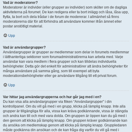
Vad är moderatorer?
Moderatorer är individer (eller grupper av individer) som sköter om de dagliga
aktiviteterna på forumet. De kan redigera eller ta bort inlägg och låsa, låsa upp,
flytta, ta bort och dela trådar i de forum de modererar. I allmänhet så finns
moderatorerna där för att förhindra att användare kommer ifrån ämnet eller
postar anstötligt material.
Upp
Vad är användargrupper?
Användargrupper är grupper av medlemmar som delar in forumets medlemmar
i lätthanterliga sektioner som forumadministratörerna kan arbeta med. Varje
användar kan vara medlem i flera grupper och kan tilldelas individuella
behörigheter. Detta gör det enkelt för administratörer att ändra behörigheter för
många användare på samma gång, som till exempel att byta
moderationsbehörigheter eller ge användare tillgång till ett privat forum.
Upp
Var hittar jag användargrupperna och hur går jag med i en?
Du kan visa alla användargrupper via fliken “Användargrupper” i din
kontrollpanel. Om du vill gå med i en grupp, klicka på lämplig knapp. Inte alla
grupper är tillgängliga för alla, vissa kan kräva godkännande, vissa är stängda
och andra kan till och med vara dolda. Om gruppen är öppen kan du gå med i
den genom att klicka på lämplig knapp. Om gruppen kräver godkännande kan
du ansöka om medlemskap genom att klicka på lämplig knapp. Gruppledaren
måste godkänna din ansökan och de kan fråga dig varför du vill gå med i