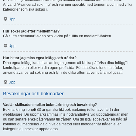
Använd “Avancerad sökning” och var mer specifik med termerna och med vilka
kategorier som ska sökas i.
Upp
Hur söker jag efter medlemmar?
Gå till “Medlemmar”-sidan och klicka på “Hitta en medlem”-länken.
Upp
Hur hittar jag mina egna inlägg och trådar?
Dina egna inlägg kan hittas antingen genom att klicka på “Visa dina inlägg” i
kontrollpanelen eller via din egen profilsida. För att söka efter dina trådar,
använd avancerad sökning och fyll i de olika alternativen på lämpligt sätt.
Upp
Bevakningar och bokmärken
Vad är skillnaden mellan bokmärkning och bevakning?
Bokmärkning i phpBB3 är ganska likt bokmärkning (eller favoriter) i din
webbläsare. Du uppmärksammas inte nödvändigtvis vid uppdateringar, men
du kan senare enkelt återvända till tråden. Om du istället bevakar en tråd så
kommer du meddelas via din valda metod eller metoder när tråden eller
kategorin du bevakar uppdateras.