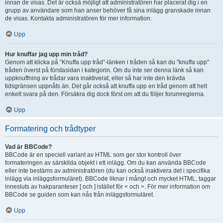
innan de visas. Det är också möjligt att administratören har placerat dig i en
grupp av användare som han anser behöver få sina inlägg granskade innan
de visas. Kontakta administratören för mer information.
Upp
Hur knuffar jag upp min tråd?
Genom att klicka på “Knuffa upp tråd”-länken i tråden så kan du "knuffa upp"
tråden överst på förstasidan i kategorin. Om du inte ser denna länk så kan
uppknuffning av trådar vara inaktiverat, eller så har inte den krävda
tidsgränsen uppnåts än. Det går också att knuffa upp en tråd genom att helt
enkelt svara på den. Försäkra dig dock först om att du följer forumreglerna.
Upp
Formatering och trådtyper
Vad är BBCode?
BBCode är en speciell variant av HTML som ger stor kontroll över
formateringen av särskilda objekt i ett inlägg. Om du kan använda BBCode
eller inte bestäms av administratören (du kan också inaktivera det i specifika
inlägg via inläggsformuläret). BBCode liknar i mångt och mycket HTML, taggar
innesluts av hakparanteser [ och ] istället för < och >. För mer information om
BBCode se guiden som kan nås från inläggsformuläret.
Upp