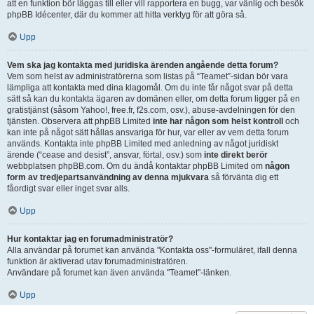
att en funktion bör läggas till eller vill rapportera en bugg, var vänlig och besök
phpBB Idécenter, där du kommer att hitta verktyg för att göra så.
Upp
Vem ska jag kontakta med juridiska ärenden angående detta forum?
Vem som helst av administratörerna som listas på “Teamet”-sidan bör vara
lämpliga att kontakta med dina klagomål. Om du inte får något svar på detta
sätt så kan du kontakta ägaren av domänen eller, om detta forum ligger på en
gratistjänst (såsom Yahoo!, free.fr, f2s.com, osv.), abuse-avdelningen för den
tjänsten. Observera att phpBB Limited
inte har någon som helst kontroll
och
kan inte på något sätt hållas ansvariga för hur, var eller av vem detta forum
används. Kontakta inte phpBB Limited med anledning av något juridiskt
ärende (“cease and desist”, ansvar, förtal, osv.) som
inte direkt berör
webbplatsen phpBB.com. Om du ändå kontaktar phpBB Limited om
någon
form av tredjepartsanvändning av denna mjukvara
så förvänta dig ett
fåordigt svar eller inget svar alls.
Upp
Hur kontaktar jag en forumadministratör?
Alla användar på forumet kan använda "Kontakta oss"-formuläret, ifall denna
funktion är aktiverad utav forumadministratören.
Användare på forumet kan även använda "Teamet"-länken.
Upp