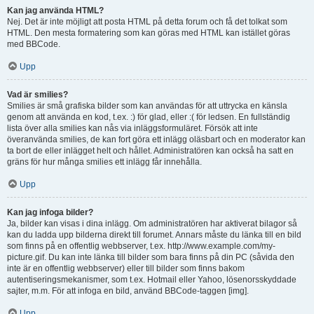
Kan jag använda HTML?
Nej. Det är inte möjligt att posta HTML på detta forum och få det tolkat som
HTML. Den mesta formatering som kan göras med HTML kan istället göras
med BBCode.
Upp
Vad är smilies?
Smilies är små grafiska bilder som kan användas för att uttrycka en känsla
genom att använda en kod, t.ex. :) för glad, eller :( för ledsen. En fullständig
lista över alla smilies kan nås via inläggsformuläret. Försök att inte
överanvända smilies, de kan fort göra ett inlägg oläsbart och en moderator kan
ta bort de eller inlägget helt och hållet. Administratören kan också ha satt en
gräns för hur många smilies ett inlägg får innehålla.
Upp
Kan jag infoga bilder?
Ja, bilder kan visas i dina inlägg. Om administratören har aktiverat bilagor så
kan du ladda upp bilderna direkt till forumet. Annars måste du länka till en bild
som finns på en offentlig webbserver, t.ex. http://www.example.com/my-
picture.gif. Du kan inte länka till bilder som bara finns på din PC (såvida den
inte är en offentlig webbserver) eller till bilder som finns bakom
autentiseringsmekanismer, som t.ex. Hotmail eller Yahoo, lösenorsskyddade
sajter, m.m. För att infoga en bild, använd BBCode-taggen [img].
Upp