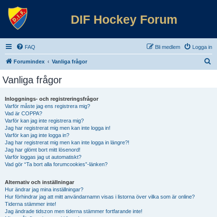
DIF Hockey Forum
FAQ
Bli medlem
Logga in
S
Forumindex
Vanliga frågor
ö
Vanliga frågor
k
Inloggnings- och registreringsfrågor
Varför måste jag ens registrera mig?
Vad är COPPA?
Varför kan jag inte registrera mig?
Jag har registrerat mig men kan inte logga in!
Varför kan jag inte logga in?
Jag har registrerat mig men kan inte logga in längre?!
Jag har glömt bort mitt lösenord!
Varför loggas jag ut automatiskt?
Vad gör “Ta bort alla forumcookies”-länken?
Alternativ och inställningar
Hur ändrar jag mina inställningar?
Hur förhindrar jag att mitt användarnamn visas i listorna över vilka som är online?
Tiderna stämmer inte!
Jag ändrade tidszon men tiderna stämmer fortfarande inte!