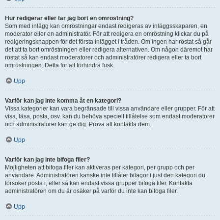
Hur redigerar eller tar jag bort en omröstning?
Som med inlägg kan omröstningar endast redigeras av inläggsskaparen, en
moderator eller en administratör. För att redigera en omröstning klickar du på
redigeringsknappen för det första inlägget i tråden. Om ingen har röstat så går
det att ta bort omröstningen eller redigera alternativen. Om någon däremot har
röstat så kan endast moderatorer och administratörer redigera eller ta bort
omröstningen. Detta för att förhindra fusk.
Upp
Varför kan jag inte komma åt en kategori?
Vissa kategorier kan vara begränsade till vissa användare eller grupper. För att
visa, läsa, posta, osv. kan du behöva speciell tillåtelse som endast moderatorer
och administratörer kan ge dig. Pröva att kontakta dem.
Upp
Varför kan jag inte bifoga filer?
Möjligheten att bifoga filer kan aktiveras per kategori, per grupp och per
användare. Administratören kanske inte tillåter bilagor i just den kategori du
försöker posta i, eller så kan endast vissa grupper bifoga filer. Kontakta
administratören om du är osäker på varför du inte kan bifoga filer.
Upp