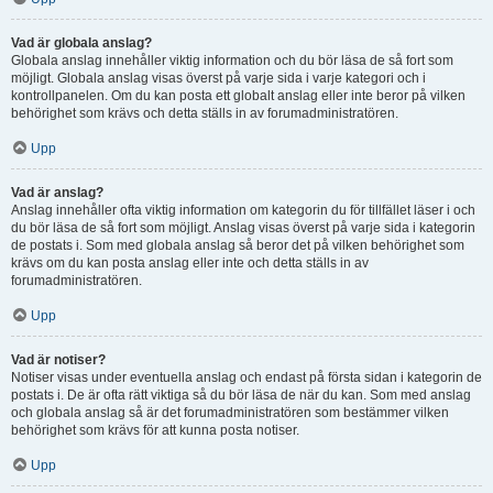
Vad är globala anslag?
Globala anslag innehåller viktig information och du bör läsa de så fort som
möjligt. Globala anslag visas överst på varje sida i varje kategori och i
kontrollpanelen. Om du kan posta ett globalt anslag eller inte beror på vilken
behörighet som krävs och detta ställs in av forumadministratören.
Upp
Vad är anslag?
Anslag innehåller ofta viktig information om kategorin du för tillfället läser i och
du bör läsa de så fort som möjligt. Anslag visas överst på varje sida i kategorin
de postats i. Som med globala anslag så beror det på vilken behörighet som
krävs om du kan posta anslag eller inte och detta ställs in av
forumadministratören.
Upp
Vad är notiser?
Notiser visas under eventuella anslag och endast på första sidan i kategorin de
postats i. De är ofta rätt viktiga så du bör läsa de när du kan. Som med anslag
och globala anslag så är det forumadministratören som bestämmer vilken
behörighet som krävs för att kunna posta notiser.
Upp