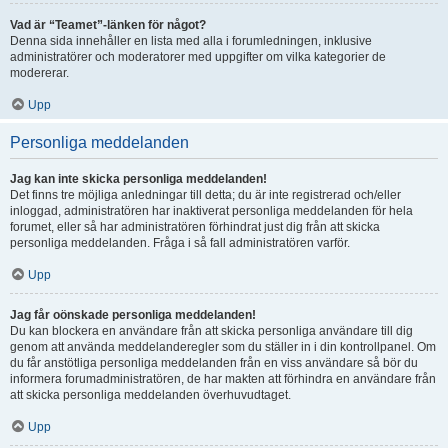
Vad är “Teamet”-länken för något?
Denna sida innehåller en lista med alla i forumledningen, inklusive
administratörer och moderatorer med uppgifter om vilka kategorier de
modererar.
Upp
Personliga meddelanden
Jag kan inte skicka personliga meddelanden!
Det finns tre möjliga anledningar till detta; du är inte registrerad och/eller
inloggad, administratören har inaktiverat personliga meddelanden för hela
forumet, eller så har administratören förhindrat just dig från att skicka
personliga meddelanden. Fråga i så fall administratören varför.
Upp
Jag får oönskade personliga meddelanden!
Du kan blockera en användare från att skicka personliga användare till dig
genom att använda meddelanderegler som du ställer in i din kontrollpanel. Om
du får anstötliga personliga meddelanden från en viss användare så bör du
informera forumadministratören, de har makten att förhindra en användare från
att skicka personliga meddelanden överhuvudtaget.
Upp