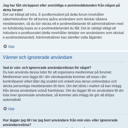
Jag har fått skräppost eller anstötliga e-postmeddelanden från någon på
detta forum!
Det var tråkigt att höra. E-postformuläret på detta forum innehåller
säkerhetsrutiner för att kunna spåra användare som skickar sådana
meddelanden, så du bör skicka ett e-postmeddelande till administratören med
en fullständig kopia av e-postmeddelandet du fått. Det är väldigt viktigt att
inkludera e-posthuvudet (detta innehåller detaljer om användaren som skickat
e-postmeddelandet). Administratören kan därefter vidta åtgärder.
Upp
Vänner och ignorerade användare
Vad är vän- och ignorerade användarelistan för något?
Du kan använda dessa listor för att organisera medlemmar på forumet.
Medlemmar som läggs till i din vänskapslista kommer att visas i din
kontrollpanel vilket låter dig snabbt och enkelt visa deras onlinestatus och
skicka personliga meddelanden till dem. Om det stöds i mallen så kan inlägg
från dessa användare också framhävas. Om du lägger till en användare till din
lista över ignorerade användare, så kommer alla inlägg de gör att döljas
automatiskt.
Upp
Hur lägger jag till / tar jag bort användare från min vän- eller ignorerade
användareslista?