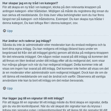
Hur skapar jag en ny tråd i en kategori?
För att skapa en ny tråd i en kategori, klicka på den relevanta knappen på
antingen kategori- eller trådsidan. Möjligen så måste du registrera dig innan du
kan skriva ett meddelande. En lista över vilka behörigheter som du har finns
längst ner på kategori- och trådsidorna. Exempel: Du kan skapa nya trådar i
denna kategori, Du kan bifoga filer i denna kategori, osv.
Upp
Hur ändrar och raderar jag inlägg?
Såvida du inte är administratör eller moderator kan du endast redigera och ta
bort dina egna inlägg. Du kan redigera ett inlägg (ibland bara under en
begränsad tid från det att inlägget gjorts) genom att klicka på redigera-knappen
för det relevanta inlägget. Om någon redan svarat på ditt inlägg så kommer det
att finnas en liten textrad under ditt inlägg efter att du redigerat det, som visar
hur många gånger och när du har redigerat inlägget. Detta kommer inte att
visas om ingen har svarat på ditt inlägg. Det kommer inte heller att visas om det
är en moderator eller administratör som redigerat inlägget. Dock kan de om de
vill lämna ett meddelande om vad de ändrat och varför. Observera att vanliga
användare inte kan ta bort ett inlägg om det redan besvarats.
Upp
Hur lägger jag till en signatur till mitt inlägg?
För att lägga till en signatur till ett inlägg måste du först skapa en signatur, detta
gör du via din kontrollpanel. När du väl skapat din signatur kan du kryssa i
Infoga min signatur-rutan i inläggsformuläret för att lägga till din signatur till ditt