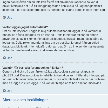
Ingen panik! Även om du inte kan återfå ditt nuvarande lösenord så kan du
enkelt återställa det. Gå till inloggningssidan och klicka på Jag har glömt mitt
lösenord. Följ instruktionerna och du kommer att kunna logga in igen inom kort.
Upp
Varför loggas jag ut automatiskt?
Om du inte kryssar i Logga in mig automatiskt när du loggar in så kommer du
endast att hållas inloggad för en viss tid. Detta förhindrar att någon annan
använder sig av ditt konto. För att förbli inloggad, kryssa i rutan nästa gång du
loggar in. Detta rekommenderas inte om du besöker forumet från en delad
dator, t.ex. bibliotek, internetcafé, datorsal, osv. Om du inte ser denna kryssruta
så har forumadministratören inaktiverat denna funktion.
Upp
Vad gör “Ta bort alla forumcookies”-länken?
Genom att klicka på den länken så tas alla cookies som har skapats av
phpBB3 bort. Dessa cookies innehåller information som håller dig inloggad på
forumet och håller reda på vilka trådar du läst och inte läst. Om du har problem
med att logga in eller logga ut så kan det hjälpa att ta bort alla forumcookies.
Upp
Alternativ och inställningar