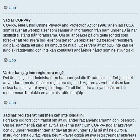
Upp
Vad är COPPA?
COPPA, eller Child Online Privacy and Protection Act of 1998, är en lag i USA
som kräver att webbplatser som samlar in information från barn under 13 år har
skriftligt tillstånd från föräldrarna. Om du är osäker på om detta rör dig som
försöker att registrera dig, eller om det rör webbplatsen du försöker registrera
dig på, kontakta ett juridiskt ombud för hjälp. Observera att phpBB inte kan ge
juridisk rådgivning och inte kan kontaktas angående något som helst juridiskt.
Upp
Varför kan jag inte registrera mig?
Det är möjligt att administratören har bannlyst din IP-adress eller förbjudit det
användarnamn du försöker registrera dig med. Ägaren av webbplatsen kan
också ha inaktiverat nyregistreringar för att förhindra att nya besökare blir
medlemmar. Kontakta en administratör för hjälp.
Upp
Jag har registrerat mig men kan inte logga in!
Försäkra dig först och främst om att du anger rätt användarnamn och lösenord.
Om de stämmer så kan en av två saker ha hänt. Om COPPA-stöd är aktiverat
och du under registreringen angav att du är under 13 år så måste du följa
instruktionerna du fått. Vissa forum kräver också att nya registreringar aktiveras