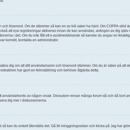
lp.
mn och lösenord. Om de stämmer så kan en av två saker ha hänt. Om COPPA-stöd är 
 också att nya registreringar aktiveras innan de kan användas, antingen av dig själv
uktionerna i det. Om du inte fått ett e-postmeddelande så kanske du angav en felakti
ar korrekt, kontakta en administratör.
, försäkra dig om att ditt användarnamn och lösenord stämmer. Om du är säker på att d
nistratören har gjort en felinställning och behöver åtgärda detta.
at ditt användarkonto av någon orsak. Dessutom rensar många forum då och då bort a
lvera dig mer i diskussionerna.
 så kan du enkelt återställa det. Gå till inloggningssidan och klicka på Jag har glö