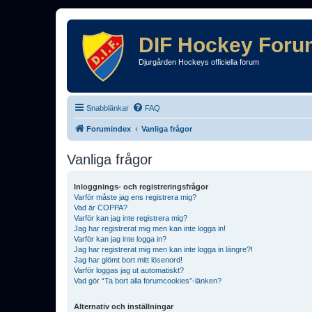
DIF Hockey Foru
Djurgården Hockeys officiella forum
Snabblänkar
FAQ
Forumindex
Vanliga frågor
Vanliga frågor
Inloggnings- och registreringsfrågor
Varför måste jag ens registrera mig?
Vad är COPPA?
Varför kan jag inte registrera mig?
Jag har registrerat mig men kan inte logga in!
Varför kan jag inte logga in?
Jag har registrerat mig men kan inte logga in längre?!
Jag har glömt bort mitt lösenord!
Varför loggas jag ut automatiskt?
Vad gör “Ta bort alla forumcookies”-länken?
Alternativ och inställningar