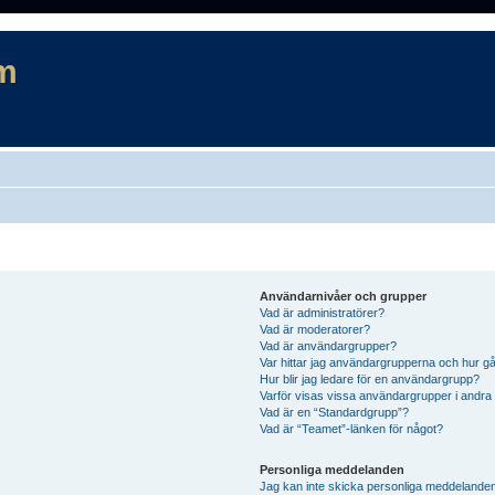
m
Användarnivåer och grupper
Vad är administratörer?
Vad är moderatorer?
Vad är användargrupper?
Var hittar jag användargrupperna och hur gå
Hur blir jag ledare för en användargrupp?
Varför visas vissa användargrupper i andra
Vad är en “Standardgrupp”?
Vad är “Teamet”-länken för något?
Personliga meddelanden
Jag kan inte skicka personliga meddelande