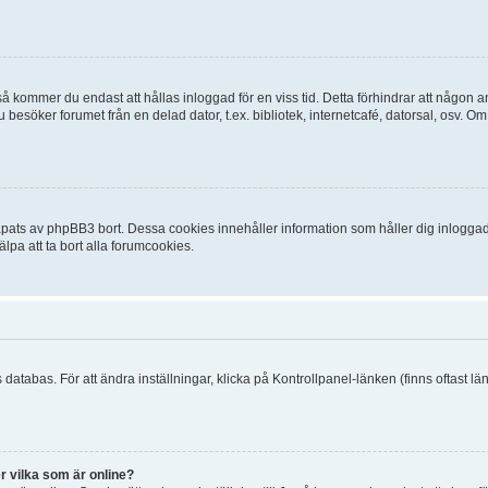
 kommer du endast att hållas inloggad för en viss tid. Detta förhindrar att någon ann
esöker forumet från en delad dator, t.ex. bibliotek, internetcafé, datorsal, osv. O
ats av phpBB3 bort. Dessa cookies innehåller information som håller dig inloggad på
lpa att ta bort alla forumcookies.
 databas. För att ändra inställningar, klicka på Kontrollpanel-länken (finns oftast lä
r vilka som är online?