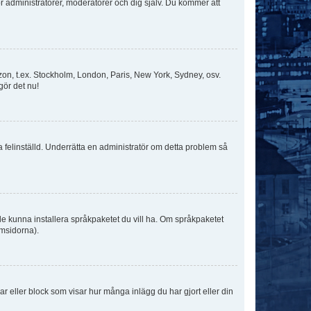
för administratörer, moderatorer och dig själv. Du kommer att
idszon, t.ex. Stockholm, London, Paris, New York, Sydney, osv.
gör det nu!
ka felinställd. Underrätta en administratör om detta problem så
kulle kunna installera språkpaketet du vill ha. Om språkpaketet
umsidorna).
kar eller block som visar hur många inlägg du har gjort eller din