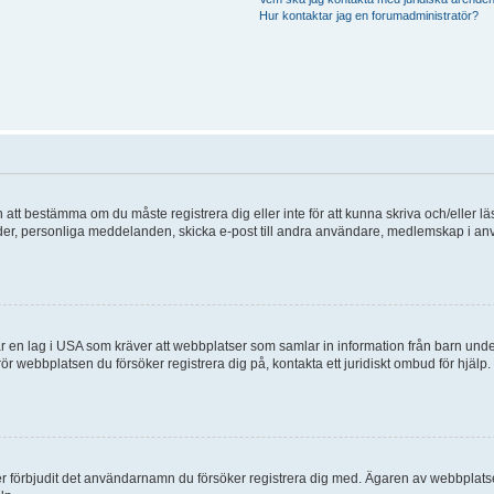
Hur kontaktar jag en forumadministratör?
en att bestämma om du måste registrera dig eller inte för att kunna skriva och/eller lä
bilder, personliga meddelanden, skicka e-post till andra användare, medlemskap i a
 en lag i USA som kräver att webbplatser som samlar in information från barn under 1
 rör webbplatsen du försöker registrera dig på, kontakta ett juridiskt ombud för hjäl
ler förbjudit det användarnamn du försöker registrera dig med. Ägaren av webbplatsen