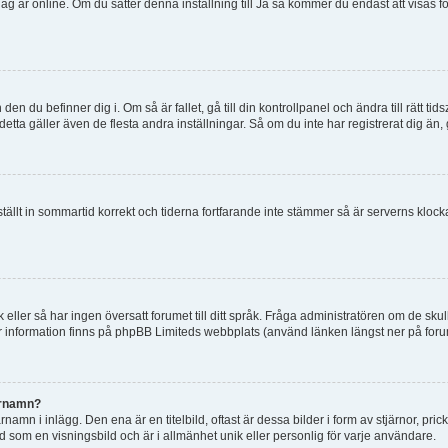
tt jag är online. Om du sätter denna inställning till Ja så kommer du endast att visas 
en du befinner dig i. Om så är fallet, gå till din kontrollpanel och ändra till rätt t
tta gäller även de flesta andra inställningar. Så om du inte har registrerat dig än, 
 ställt in sommartid korrekt och tiderna fortfarande inte stämmer så är serverns kloc
råk eller så har ingen översatt forumet till ditt språk. Fråga administratören om de s
er information finns på phpBB Limiteds webbplats (använd länken längst ner på for
arnamn?
mn i inlägg. Den ena är en titelbild, oftast är dessa bilder i form av stjärnor, pric
nd som en visningsbild och är i allmänhet unik eller personlig för varje användare.