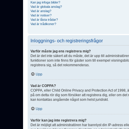
Kan jag infoga bilder?
Vad är globala anslag?
Vad är anslag?
Vad är notiser?
Vad är låsta trådar?
Vad är trådikoner?
Inloggnings- och registreringsfrågor
Varför måste jag ens registrera mig?
Det är det inte säkert att du måste, det är upp till administratör
funktioner som inte finns för gäster som till exempel visnings
registrera sig, så det rekommenderas.
Upp
Vad är COPPA?
COPPA, eller Child Online Privacy and Protection Act of 1998, är
på om detta rör dig som försöker att registrera dig, eller om det
kan kontaktas angående något som helst juridiskt.
Upp
Varför kan jag inte registrera mig?
Det är möjligt att administratören har bannlyst din IP-adress el