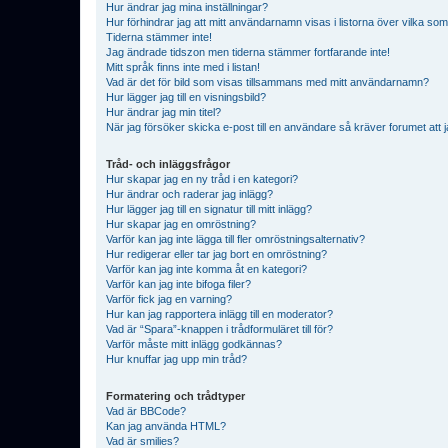
Hur ändrar jag mina inställningar?
Hur förhindrar jag att mitt användarnamn visas i listorna över vilka som
Tiderna stämmer inte!
Jag ändrade tidszon men tiderna stämmer fortfarande inte!
Mitt språk finns inte med i listan!
Vad är det för bild som visas tillsammans med mitt användarnamn?
Hur lägger jag till en visningsbild?
Hur ändrar jag min titel?
När jag försöker skicka e-post till en användare så kräver forumet att j
Tråd- och inläggsfrågor
Hur skapar jag en ny tråd i en kategori?
Hur ändrar och raderar jag inlägg?
Hur lägger jag till en signatur till mitt inlägg?
Hur skapar jag en omröstning?
Varför kan jag inte lägga till fler omröstningsalternativ?
Hur redigerar eller tar jag bort en omröstning?
Varför kan jag inte komma åt en kategori?
Varför kan jag inte bifoga filer?
Varför fick jag en varning?
Hur kan jag rapportera inlägg till en moderator?
Vad är “Spara”-knappen i trådformuläret till för?
Varför måste mitt inlägg godkännas?
Hur knuffar jag upp min tråd?
Formatering och trådtyper
Vad är BBCode?
Kan jag använda HTML?
Vad är smilies?