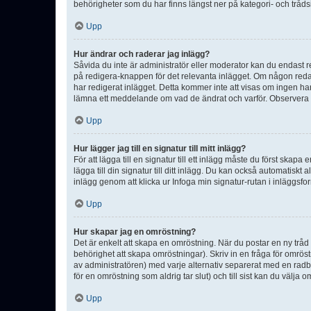
behörigheter som du har finns längst ner på kategori- och tråds
Upp
Hur ändrar och raderar jag inlägg?
Såvida du inte är administratör eller moderator kan du endast re
på redigera-knappen för det relevanta inlägget. Om någon redan 
har redigerat inlägget. Detta kommer inte att visas om ingen har
lämna ett meddelande om vad de ändrat och varför. Observera at
Upp
Hur lägger jag till en signatur till mitt inlägg?
För att lägga till en signatur till ett inlägg måste du först skapa
lägga till din signatur till ditt inlägg. Du kan också automatiskt 
inlägg genom att klicka ur Infoga min signatur-rutan i inläggsfor
Upp
Hur skapar jag en omröstning?
Det är enkelt att skapa en omröstning. När du postar en ny tråd 
behörighet att skapa omröstningar). Skriv in en fråga för omrös
av administratören) med varje alternativ separerat med en radb
för en omröstning som aldrig tar slut) och till sist kan du välja 
Upp