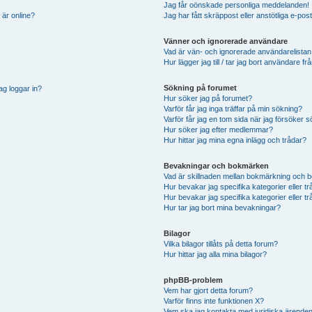
Jag får oönskade personliga meddelanden!
 är online?
Jag har fått skräppost eller anstötliga e-p
Vänner och ignorerade användare
Vad är vän- och ignorerade användarelistan
Hur lägger jag till / tar jag bort användare 
Sökning på forumet
ag loggar in?
Hur söker jag på forumet?
Varför får jag inga träffar på min sökning?
Varför får jag en tom sida när jag försöker 
Hur söker jag efter medlemmar?
Hur hittar jag mina egna inlägg och trådar?
Bevakningar och bokmärken
Vad är skillnaden mellan bokmärkning och 
Hur bevakar jag specifika kategorier eller t
Hur bevakar jag specifika kategorier eller t
Hur tar jag bort mina bevakningar?
Bilagor
Vilka bilagor tillåts på detta forum?
Hur hittar jag alla mina bilagor?
phpBB-problem
Vem har gjort detta forum?
Varför finns inte funktionen X?
Vem ska jag kontakta med juridiska ärende