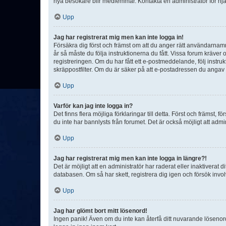
nya besökare blir medlemmar. Kontakta en administratör för hjä
Upp
Jag har registrerat mig men kan inte logga in!
Försäkra dig först och främst om att du anger rätt användarna
år så måste du följa instruktionerna du fått. Vissa forum kräver
registreringen. Om du har fått ett e-postmeddelande, följ instr
skräppostfilter. Om du är säker på att e-postadressen du angav v
Upp
Varför kan jag inte logga in?
Det finns flera möjliga förklaringar till detta. Först och främst
du inte har bannlysts från forumet. Det är också möjligt att admi
Upp
Jag har registrerat mig men kan inte logga in längre?!
Det är möjligt att en administratör har raderat eller inaktiver
databasen. Om så har skett, registrera dig igen och försök invo
Upp
Jag har glömt bort mitt lösenord!
Ingen panik! Även om du inte kan återfå ditt nuvarande lösenord