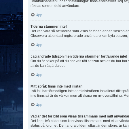
I kontrollpanelen under “Inställningar” finns alternativet Dölj a
räknas som en dold användare.
Upp
Tiderna stämmer inte!
Det kan vara så att tiderna som visas är för en annan tidszon än d
Observera att endast registrerade användare kan byta tidszon, de
Upp
Jag ändrade tidszon men tiderna stämmer fortfarande inte!
Om du är säker på att du har valt rätt tidszon och att du har har
att de kan åtgärda det.
Upp
Mitt språk finns inte med i listan!
I så fall har förmodligen inte administratören installerat ditt sp
inte finns så är du välkommen att skapa en ny översättning. M
Upp
Vad är det för bild som visas tillsammans med mitt använd
Det finns två bilder som kan visas tillsammans med ett användarna
status på forumet. Den andra bilden, oftast är den större, är kä