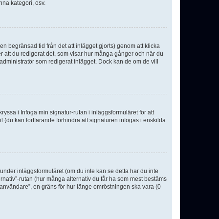
nna kategori, osv.
n begränsad tid från det att inlägget gjorts) genom att klicka
ter att du redigerat det, som visar hur många gånger och när du
r administratör som redigerat inlägget. Dock kan de om de vill
kryssa i Infoga min signatur-rutan i inläggsformuläret för att
ofil (du kan fortfarande förhindra att signaturen infogas i enskilda
n under inläggsformuläret (om du inte kan se detta har du inte
ternativ”-rutan (hur många alternativ du får ha som mest bestäms
r användare”, en gräns för hur länge omröstningen ska vara (0