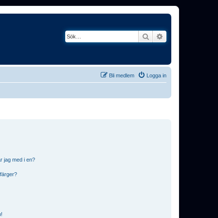
Sök
Avancerad söknin
Bli medlem
Logga in
r jag med i en?
 färger?
n!