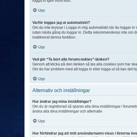
logga in igen inom kort.
Upp
Varför loggas jag ut automatiskt?
Om du inte kryssar i Logga in mig automatiskt när du loggar in så
rutan nästa gång du loggar in. Detta rekommenderas inte om du b
inaktiverat denna funktion.
Upp
Vad gör “Ta bort alla forumcookies”-länken?
Genom att klicka på den länken så tas alla cookies som har skap
Om du har problem med att logga in eller logga ut så kan det hjä
Upp
Alternativ och inställningar
Hur ändrar jag mina inställningar?
Om du är registrerad så sparas alla dina inställningar i forumets
ändra alla dina inställningar och alternativ.
Upp
Hur förhindrar jag att mitt användarnamn visas i listorna öve