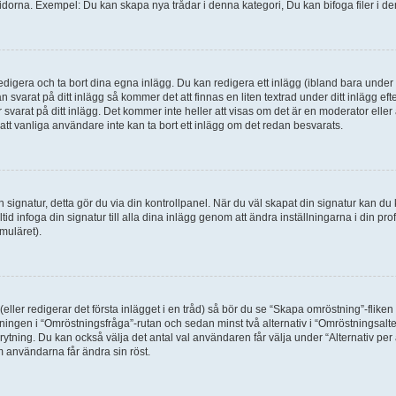
idorna. Exempel: Du kan skapa nya trådar i denna kategori, Du kan bifoga filer i de
digera och ta bort dina egna inlägg. Du kan redigera ett inlägg (ibland bara under e
svarat på ditt inlägg så kommer det att finnas en liten textrad under ditt inlägg ef
 svarat på ditt inlägg. Det kommer inte heller att visas om det är en moderator elle
t vanliga användare inte kan ta bort ett inlägg om det redan besvarats.
 en signatur, detta gör du via din kontrollpanel. När du väl skapat din signatur kan du 
alltid infoga din signatur till alla dina inlägg genom att ändra inställningarna i din pr
muläret).
(eller redigerar det första inlägget i en tråd) så bör du se “Skapa omröstning”-flike
tningen i “Omröstningsfråga”-rutan och sedan minst två alternativ i “Omröstningsal
rytning. Du kan också välja det antal val användaren får välja under “Alternativ pe
om användarna får ändra sin röst.