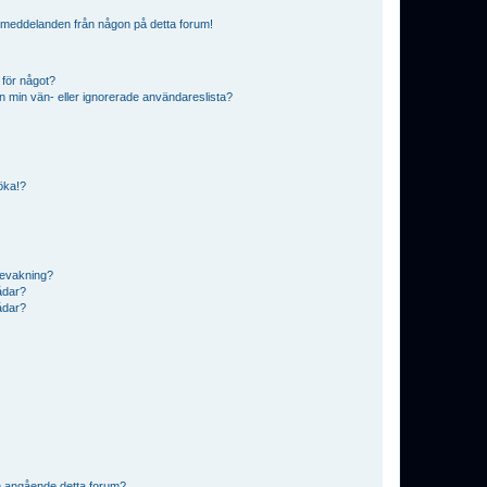
ostmeddelanden från någon på detta forum!
 för något?
från min vän- eller ignorerade användareslista?
söka!?
bevakning?
rådar?
rådar?
n angående detta forum?