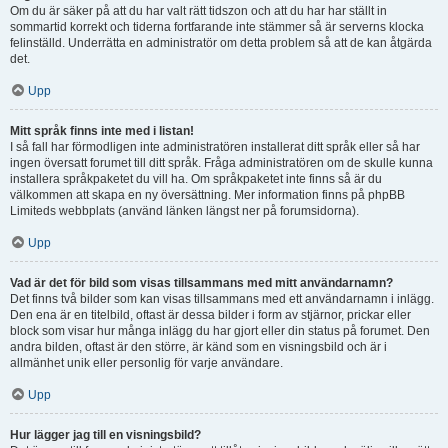
Om du är säker på att du har valt rätt tidszon och att du har har ställt in
sommartid korrekt och tiderna fortfarande inte stämmer så är serverns klocka
felinställd. Underrätta en administratör om detta problem så att de kan åtgärda
det.
Upp
Mitt språk finns inte med i listan!
I så fall har förmodligen inte administratören installerat ditt språk eller så har
ingen översatt forumet till ditt språk. Fråga administratören om de skulle kunna
installera språkpaketet du vill ha. Om språkpaketet inte finns så är du
välkommen att skapa en ny översättning. Mer information finns på phpBB
Limiteds webbplats (använd länken längst ner på forumsidorna).
Upp
Vad är det för bild som visas tillsammans med mitt användarnamn?
Det finns två bilder som kan visas tillsammans med ett användarnamn i inlägg.
Den ena är en titelbild, oftast är dessa bilder i form av stjärnor, prickar eller
block som visar hur många inlägg du har gjort eller din status på forumet. Den
andra bilden, oftast är den större, är känd som en visningsbild och är i
allmänhet unik eller personlig för varje användare.
Upp
Hur lägger jag till en visningsbild?