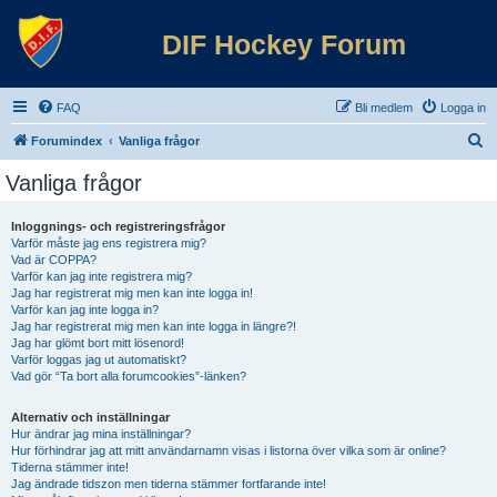
DIF Hockey Forum
FAQ
Bli medlem
Logga in
S
Forumindex
Vanliga frågor
ö
Vanliga frågor
k
Inloggnings- och registreringsfrågor
Varför måste jag ens registrera mig?
Vad är COPPA?
Varför kan jag inte registrera mig?
Jag har registrerat mig men kan inte logga in!
Varför kan jag inte logga in?
Jag har registrerat mig men kan inte logga in längre?!
Jag har glömt bort mitt lösenord!
Varför loggas jag ut automatiskt?
Vad gör “Ta bort alla forumcookies”-länken?
Alternativ och inställningar
Hur ändrar jag mina inställningar?
Hur förhindrar jag att mitt användarnamn visas i listorna över vilka som är online?
Tiderna stämmer inte!
Jag ändrade tidszon men tiderna stämmer fortfarande inte!