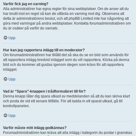
Varför fick jag en varning?
Alla administratörer har egna regler för sina webbplatser. Om de anser att du
har brutit mot en regel så kan de utfärda en varning mot dig. Observera att
detta är administratörens beslut, och att phpBB Limited inte har någonting att
göra med varningar på andra webbplatser. Kontakta forumadministratören om
du är osäker på varför du varnats.
Upp
Hur kan jag rapportera inlägg till en moderator?
Om forumadministratören har tillåtit det så ska du se en bild som används för
att rapportera inlägg bredvid inlägget som du vill rapportera. Klicka på denna
bild och du kommer att guidas igenom stegen som krävs för att rapportera
inlägget.
Upp
Vad är “Spara”-knappen i trådformuläret till för?
Denna knapp låter dig spara utkast av meddelanden så att du kan skriva klart
och posta de vid ett senare tillfälle. För att ladda in ett sparat utkast, gå till
kontrollpanelen.
Upp
Varför måste mitt inlägg godkännas?
Forumadministratören kan kräva att alla inlägg i kategorin du postar i granskas