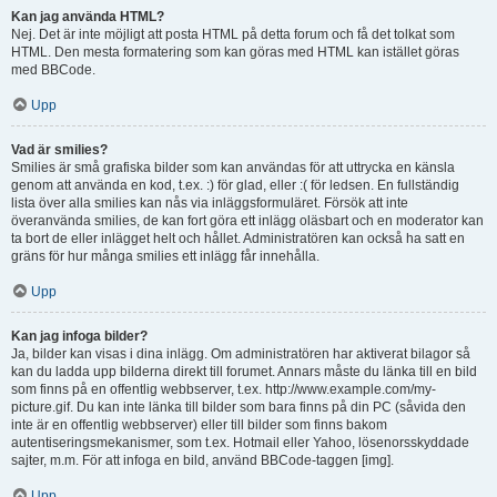
Kan jag använda HTML?
Nej. Det är inte möjligt att posta HTML på detta forum och få det tolkat som
HTML. Den mesta formatering som kan göras med HTML kan istället göras
med BBCode.
Upp
Vad är smilies?
Smilies är små grafiska bilder som kan användas för att uttrycka en känsla
genom att använda en kod, t.ex. :) för glad, eller :( för ledsen. En fullständig
lista över alla smilies kan nås via inläggsformuläret. Försök att inte
överanvända smilies, de kan fort göra ett inlägg oläsbart och en moderator kan
ta bort de eller inlägget helt och hållet. Administratören kan också ha satt en
gräns för hur många smilies ett inlägg får innehålla.
Upp
Kan jag infoga bilder?
Ja, bilder kan visas i dina inlägg. Om administratören har aktiverat bilagor så
kan du ladda upp bilderna direkt till forumet. Annars måste du länka till en bild
som finns på en offentlig webbserver, t.ex. http://www.example.com/my-
picture.gif. Du kan inte länka till bilder som bara finns på din PC (såvida den
inte är en offentlig webbserver) eller till bilder som finns bakom
autentiseringsmekanismer, som t.ex. Hotmail eller Yahoo, lösenorsskyddade
sajter, m.m. För att infoga en bild, använd BBCode-taggen [img].
Upp