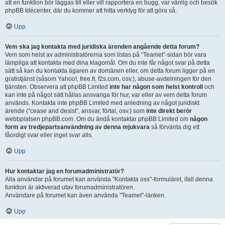
att en funktion bör läggas till eller vill rapportera en bugg, var vänlig och besök
phpBB Idécenter, där du kommer att hitta verktyg för att göra så.
Upp
Vem ska jag kontakta med juridiska ärenden angående detta forum?
Vem som helst av administratörerna som listas på “Teamet”-sidan bör vara
lämpliga att kontakta med dina klagomål. Om du inte får något svar på detta
sätt så kan du kontakta ägaren av domänen eller, om detta forum ligger på en
gratistjänst (såsom Yahoo!, free.fr, f2s.com, osv.), abuse-avdelningen för den
tjänsten. Observera att phpBB Limited
inte har någon som helst kontroll
och
kan inte på något sätt hållas ansvariga för hur, var eller av vem detta forum
används. Kontakta inte phpBB Limited med anledning av något juridiskt
ärende (“cease and desist”, ansvar, förtal, osv.) som
inte direkt berör
webbplatsen phpBB.com. Om du ändå kontaktar phpBB Limited om
någon
form av tredjepartsanvändning av denna mjukvara
så förvänta dig ett
fåordigt svar eller inget svar alls.
Upp
Hur kontaktar jag en forumadministratör?
Alla användar på forumet kan använda "Kontakta oss"-formuläret, ifall denna
funktion är aktiverad utav forumadministratören.
Användare på forumet kan även använda "Teamet"-länken.
Upp