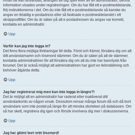
innan de kan användas, antingen av dig själv eller av an administratör; denna
information visades under registreringen. Om du har fått ett e-postmeddelande,
följ instruktionerna i det. Om du inte fått ett e-postmeddelande så kanske du
angav en felaktig e-postadress eller så fastnade e-postmeddelandet i ett
skräppostfilter. Om du är säker på att e-postadressen du angav var korrekt,
kontakta en administratör.
Upp
Varför kan jag inte logga in?
Det finns flera möjliga förklaringar till detta. Först och främst, försäkra dig om att
ditt användarnamn och lösenord stämmer. Om du är säker på att de stämmer,
kontakta administratören för att försäkra dig om att du inte har bannlysts från
forumet. Det är också möjligt att administratören har gjort en felinställning och
behöver åtgärda detta.
Upp
Jag har registrerat mig men kan inte logga in längre?!
Det är möjligt att en administratör har raderat eller inaktiverat ditt
användarkonto av någon orsak. Dessutom rensar många forum då och då bort
användare som inte postat på länge för att minska storleken på databasen. Om
så har skett, registrera dig igen och försök involvera dig mer i diskussionerna.
Upp
Jag har glömt bort mitt lösenord!