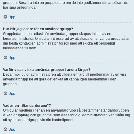
gruppen. Besvära inte en gruppledare om de inte godkänner din ansökan, de
har sina anledningar.
Upp
Hur blir jag ledare för en användargrupp?
Gruppledare utses oftast när användargrupper skapas initialt av en
forumadministratör. Om du är intresserad av att skapa en användargrupp så är
din första kontakt en administratör, försök med att skicka ett personligt
meddelande till dem.
Upp
Varför visas vissa användargrupper i andra färger?
Det är möjligt för administratören att tilldela en färg till medlemmar av en viss
användargrupp för att göra det enkelt att känna igen medlemmar i den
gruppen.
Upp
Vad är en “Standardgrupp”?
Om du är medlem i fler än en användargrupp så bestämmer standardgruppen
vilken gruppfärg och grupptitel som visas för dig. Administratören kan tillåta dig
att byta standardgrupp via din kontrollpanel.
Upp