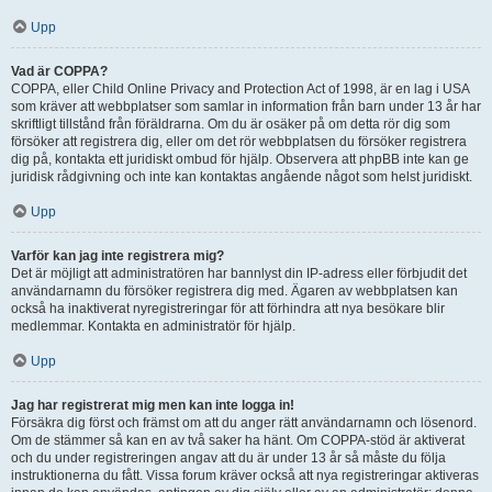
Upp
Vad är COPPA?
COPPA, eller Child Online Privacy and Protection Act of 1998, är en lag i USA
som kräver att webbplatser som samlar in information från barn under 13 år har
skriftligt tillstånd från föräldrarna. Om du är osäker på om detta rör dig som
försöker att registrera dig, eller om det rör webbplatsen du försöker registrera
dig på, kontakta ett juridiskt ombud för hjälp. Observera att phpBB inte kan ge
juridisk rådgivning och inte kan kontaktas angående något som helst juridiskt.
Upp
Varför kan jag inte registrera mig?
Det är möjligt att administratören har bannlyst din IP-adress eller förbjudit det
användarnamn du försöker registrera dig med. Ägaren av webbplatsen kan
också ha inaktiverat nyregistreringar för att förhindra att nya besökare blir
medlemmar. Kontakta en administratör för hjälp.
Upp
Jag har registrerat mig men kan inte logga in!
Försäkra dig först och främst om att du anger rätt användarnamn och lösenord.
Om de stämmer så kan en av två saker ha hänt. Om COPPA-stöd är aktiverat
och du under registreringen angav att du är under 13 år så måste du följa
instruktionerna du fått. Vissa forum kräver också att nya registreringar aktiveras