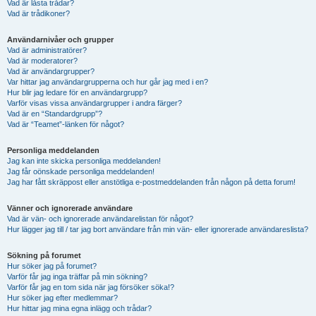
Vad är låsta trådar?
Vad är trådikoner?
Användarnivåer och grupper
Vad är administratörer?
Vad är moderatorer?
Vad är användargrupper?
Var hittar jag användargrupperna och hur går jag med i en?
Hur blir jag ledare för en användargrupp?
Varför visas vissa användargrupper i andra färger?
Vad är en “Standardgrupp”?
Vad är “Teamet”-länken för något?
Personliga meddelanden
Jag kan inte skicka personliga meddelanden!
Jag får oönskade personliga meddelanden!
Jag har fått skräppost eller anstötliga e-postmeddelanden från någon på detta forum!
Vänner och ignorerade användare
Vad är vän- och ignorerade användarelistan för något?
Hur lägger jag till / tar jag bort användare från min vän- eller ignorerade användareslista?
Sökning på forumet
Hur söker jag på forumet?
Varför får jag inga träffar på min sökning?
Varför får jag en tom sida när jag försöker söka!?
Hur söker jag efter medlemmar?
Hur hittar jag mina egna inlägg och trådar?