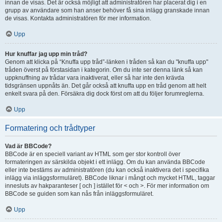
innan de visas. Det är också möjligt att administratören har placerat dig i en
grupp av användare som han anser behöver få sina inlägg granskade innan
de visas. Kontakta administratören för mer information.
Upp
Hur knuffar jag upp min tråd?
Genom att klicka på “Knuffa upp tråd”-länken i tråden så kan du "knuffa upp"
tråden överst på förstasidan i kategorin. Om du inte ser denna länk så kan
uppknuffning av trådar vara inaktiverat, eller så har inte den krävda
tidsgränsen uppnåts än. Det går också att knuffa upp en tråd genom att helt
enkelt svara på den. Försäkra dig dock först om att du följer forumreglerna.
Upp
Formatering och trådtyper
Vad är BBCode?
BBCode är en speciell variant av HTML som ger stor kontroll över
formateringen av särskilda objekt i ett inlägg. Om du kan använda BBCode
eller inte bestäms av administratören (du kan också inaktivera det i specifika
inlägg via inläggsformuläret). BBCode liknar i mångt och mycket HTML, taggar
innesluts av hakparanteser [ och ] istället för < och >. För mer information om
BBCode se guiden som kan nås från inläggsformuläret.
Upp