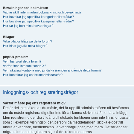
Bevakningar och bokmärken
Vad är skillnaden mellan bokmärkning och bevakning?
Hur bevakar jag specifika kategorier eller trådar?
Hur bevakar jag specifika kategorier eller trådar?
Hur tar jag bort mina bevakningar?
Bilagor
Vilka bilagor tillåts på detta forum?
Hur hittar jag alla mina bilagor?
phpBB-problem
Vem har gjort detta forum?
Varför finns inte funktionen X?
Vem ska jag kontakta med juridiska ärenden angående detta forum?
Hur kontaktar jag en forumadministratör?
Inloggnings- och registreringsfrågor
Varför måste jag ens registrera mig?
Det är det inte säkert att du måste, det är upp till administratören att bestämma
om du måste registrera dig eller inte för att kunna skriva och/eller läsa inlägg.
Men registrering ger dig tillgång till utökade funktioner som inte finns för gäster
som till exempel visningsbilder, personliga meddelanden, skicka e-post till
andra användare, medlemskap i användargrupper, med mera. Det tar endast
några minuter att registrera sig, så det rekommenderas.