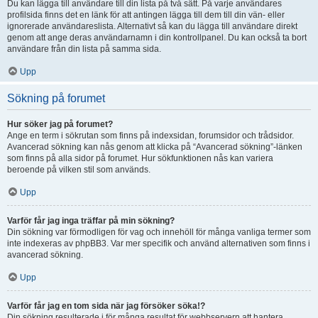
Du kan lägga till användare till din lista på två sätt. På varje användares
profilsida finns det en länk för att antingen lägga till dem till din vän- eller
ignorerade användareslista. Alternativt så kan du lägga till användare direkt
genom att ange deras användarnamn i din kontrollpanel. Du kan också ta bort
användare från din lista på samma sida.
Upp
Sökning på forumet
Hur söker jag på forumet?
Ange en term i sökrutan som finns på indexsidan, forumsidor och trådsidor.
Avancerad sökning kan nås genom att klicka på “Avancerad sökning”-länken
som finns på alla sidor på forumet. Hur sökfunktionen nås kan variera
beroende på vilken stil som används.
Upp
Varför får jag inga träffar på min sökning?
Din sökning var förmodligen för vag och innehöll för många vanliga termer som
inte indexeras av phpBB3. Var mer specifik och använd alternativen som finns i
avancerad sökning.
Upp
Varför får jag en tom sida när jag försöker söka!?
Din sökning resulterade i för många resultat för webbservern att hantera.