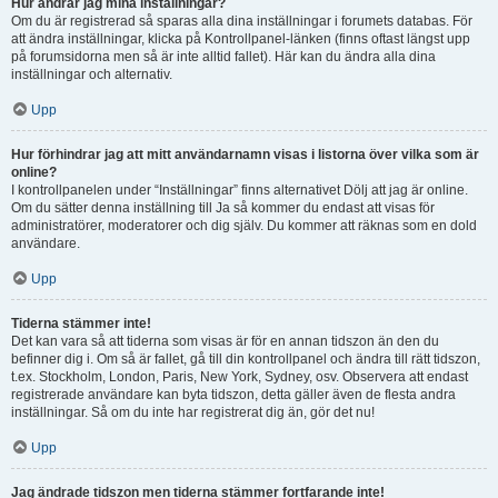
Hur ändrar jag mina inställningar?
Om du är registrerad så sparas alla dina inställningar i forumets databas. För
att ändra inställningar, klicka på Kontrollpanel-länken (finns oftast längst upp
på forumsidorna men så är inte alltid fallet). Här kan du ändra alla dina
inställningar och alternativ.
Upp
Hur förhindrar jag att mitt användarnamn visas i listorna över vilka som är
online?
I kontrollpanelen under “Inställningar” finns alternativet Dölj att jag är online.
Om du sätter denna inställning till Ja så kommer du endast att visas för
administratörer, moderatorer och dig själv. Du kommer att räknas som en dold
användare.
Upp
Tiderna stämmer inte!
Det kan vara så att tiderna som visas är för en annan tidszon än den du
befinner dig i. Om så är fallet, gå till din kontrollpanel och ändra till rätt tidszon,
t.ex. Stockholm, London, Paris, New York, Sydney, osv. Observera att endast
registrerade användare kan byta tidszon, detta gäller även de flesta andra
inställningar. Så om du inte har registrerat dig än, gör det nu!
Upp
Jag ändrade tidszon men tiderna stämmer fortfarande inte!