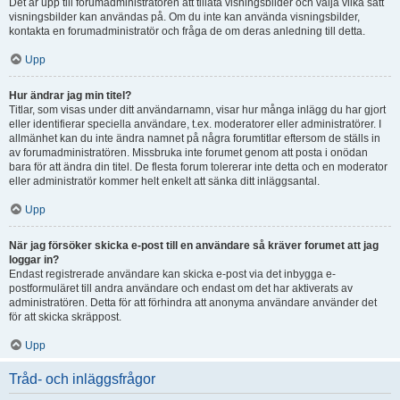
Det är upp till forumadministratören att tillåta visningsbilder och välja vilka sätt
visningsbilder kan användas på. Om du inte kan använda visningsbilder,
kontakta en forumadministratör och fråga de om deras anledning till detta.
Upp
Hur ändrar jag min titel?
Titlar, som visas under ditt användarnamn, visar hur många inlägg du har gjort
eller identifierar speciella användare, t.ex. moderatorer eller administratörer. I
allmänhet kan du inte ändra namnet på några forumtitlar eftersom de ställs in
av forumadministratören. Missbruka inte forumet genom att posta i onödan
bara för att ändra din titel. De flesta forum tolererar inte detta och en moderator
eller administratör kommer helt enkelt att sänka ditt inläggsantal.
Upp
När jag försöker skicka e-post till en användare så kräver forumet att jag
loggar in?
Endast registrerade användare kan skicka e-post via det inbygga e-
postformuläret till andra användare och endast om det har aktiverats av
administratören. Detta för att förhindra att anonyma användare använder det
för att skicka skräppost.
Upp
Tråd- och inläggsfrågor