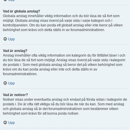
Vad är globala anslag?
Globala anslag innehåller viktig information och du bör läsa de så fort som
möjligt. Globala anslag visas överst på varje sida i varje kategori och i
kontrollpanelen. Om du kan posta ett globalt anslag eller inte beror på vilken
behörighet som krävs och detta ställs in av forumadministratören.
Upp
Vad är anslag?
Anslag innehåller ofta viktig information om kategorin du för tillfället läser i och
du bör läsa de så fort som möjligt. Anslag visas överst på varje sida i kategorin
de postats i. Som med globala anslag så beror det på vilken behörighet som
krävs om du kan posta anslag eller inte och detta ställs in av
forumadministratören.
Upp
Vad är notiser?
Notiser visas under eventuella anslag och endast på första sidan i kategorin de
postats i. De är ofta rätt viktiga så du bör läsa de när du kan. Som med anslag
och globala anslag så är det forumadministratören som bestämmer vilken
behörighet som krävs för att kunna posta notiser.
Upp