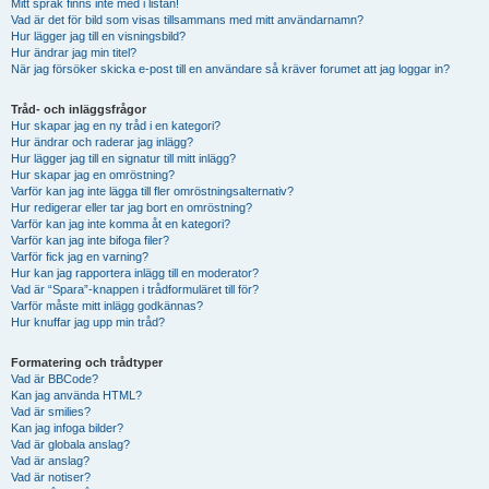
Mitt språk finns inte med i listan!
Vad är det för bild som visas tillsammans med mitt användarnamn?
Hur lägger jag till en visningsbild?
Hur ändrar jag min titel?
När jag försöker skicka e-post till en användare så kräver forumet att jag loggar in?
Tråd- och inläggsfrågor
Hur skapar jag en ny tråd i en kategori?
Hur ändrar och raderar jag inlägg?
Hur lägger jag till en signatur till mitt inlägg?
Hur skapar jag en omröstning?
Varför kan jag inte lägga till fler omröstningsalternativ?
Hur redigerar eller tar jag bort en omröstning?
Varför kan jag inte komma åt en kategori?
Varför kan jag inte bifoga filer?
Varför fick jag en varning?
Hur kan jag rapportera inlägg till en moderator?
Vad är “Spara”-knappen i trådformuläret till för?
Varför måste mitt inlägg godkännas?
Hur knuffar jag upp min tråd?
Formatering och trådtyper
Vad är BBCode?
Kan jag använda HTML?
Vad är smilies?
Kan jag infoga bilder?
Vad är globala anslag?
Vad är anslag?
Vad är notiser?