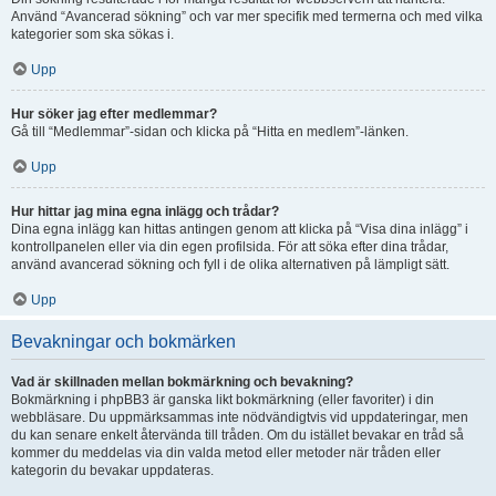
Använd “Avancerad sökning” och var mer specifik med termerna och med vilka
kategorier som ska sökas i.
Upp
Hur söker jag efter medlemmar?
Gå till “Medlemmar”-sidan och klicka på “Hitta en medlem”-länken.
Upp
Hur hittar jag mina egna inlägg och trådar?
Dina egna inlägg kan hittas antingen genom att klicka på “Visa dina inlägg” i
kontrollpanelen eller via din egen profilsida. För att söka efter dina trådar,
använd avancerad sökning och fyll i de olika alternativen på lämpligt sätt.
Upp
Bevakningar och bokmärken
Vad är skillnaden mellan bokmärkning och bevakning?
Bokmärkning i phpBB3 är ganska likt bokmärkning (eller favoriter) i din
webbläsare. Du uppmärksammas inte nödvändigtvis vid uppdateringar, men
du kan senare enkelt återvända till tråden. Om du istället bevakar en tråd så
kommer du meddelas via din valda metod eller metoder när tråden eller
kategorin du bevakar uppdateras.