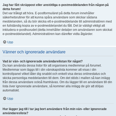
Jag har fått skräppost eller anstötliga e-postmeddelanden från någon på
detta forum!
Det var tråkigt att höra. E-postformuläret på detta forum innehåller
säkerhetsrutiner för att kunna spåra användare som skickar sådana
meddelanden, så du bör skicka ett e-postmeddelande till administratören med
en fullständig kopia av e-postmeddelandet du fått. Det är väldigt viktigt att
inkludera e-posthuvudet (detta innehåller detaljer om användaren som skickat
e-postmeddelandet). Administratören kan därefter vidta åtgärder.
Upp
Vänner och ignorerade användare
Vad är vän- och ignorerade användarelistan för något?
Du kan använda dessa listor för att organisera medlemmar på forumet.
Medlemmar som läggs till i din vänskapslista kommer att visas i din
kontrollpanel vilket låter dig snabbt och enkelt visa deras onlinestatus och
skicka personliga meddelanden till dem. Om det stöds i mallen så kan inlägg
från dessa användare också framhävas. Om du lägger till en användare till din
lista över ignorerade användare, så kommer alla inlägg de gör att döljas
automatiskt.
Upp
Hur lägger jag till / tar jag bort användare från min vän- eller ignorerade
användareslista?