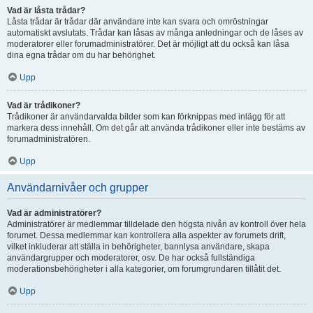
Vad är låsta trådar?
Låsta trådar är trådar där användare inte kan svara och omröstningar
automatiskt avslutats. Trådar kan låsas av många anledningar och de låses av
moderatorer eller forumadministratörer. Det är möjligt att du också kan låsa
dina egna trådar om du har behörighet.
Upp
Vad är trådikoner?
Trådikoner är användarvalda bilder som kan förknippas med inlägg för att
markera dess innehåll. Om det går att använda trådikoner eller inte bestäms av
forumadministratören.
Upp
Användarnivåer och grupper
Vad är administratörer?
Administratörer är medlemmar tilldelade den högsta nivån av kontroll över hela
forumet. Dessa medlemmar kan kontrollera alla aspekter av forumets drift,
vilket inkluderar att ställa in behörigheter, bannlysa användare, skapa
användargrupper och moderatorer, osv. De har också fullständiga
moderationsbehörigheter i alla kategorier, om forumgrundaren tillåtit det.
Upp