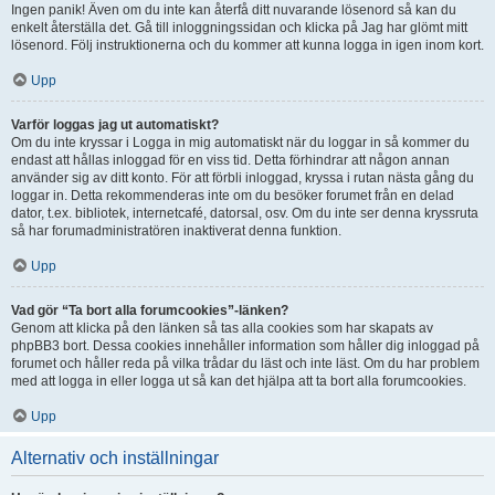
Ingen panik! Även om du inte kan återfå ditt nuvarande lösenord så kan du
enkelt återställa det. Gå till inloggningssidan och klicka på Jag har glömt mitt
lösenord. Följ instruktionerna och du kommer att kunna logga in igen inom kort.
Upp
Varför loggas jag ut automatiskt?
Om du inte kryssar i Logga in mig automatiskt när du loggar in så kommer du
endast att hållas inloggad för en viss tid. Detta förhindrar att någon annan
använder sig av ditt konto. För att förbli inloggad, kryssa i rutan nästa gång du
loggar in. Detta rekommenderas inte om du besöker forumet från en delad
dator, t.ex. bibliotek, internetcafé, datorsal, osv. Om du inte ser denna kryssruta
så har forumadministratören inaktiverat denna funktion.
Upp
Vad gör “Ta bort alla forumcookies”-länken?
Genom att klicka på den länken så tas alla cookies som har skapats av
phpBB3 bort. Dessa cookies innehåller information som håller dig inloggad på
forumet och håller reda på vilka trådar du läst och inte läst. Om du har problem
med att logga in eller logga ut så kan det hjälpa att ta bort alla forumcookies.
Upp
Alternativ och inställningar