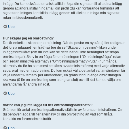
inlägg. Du kan också automatiskt alltid infoga din signatur till alla dina inlägg
genom att ändra inställningarna i din profil (du kan fortfarande förhindra att
signaturen infogas i enskilda inlägg genom att klicka ur Infoga min signatur-
rutan i inläggsformuläret).
Upp
Hur skapar jag en omröstning?
Det är enkelt att skapa en omröstning. När du postar en ny tråd (eller redigerar
det första inlägget i en tråd) så bör du se “Skapa omröstning”-fliken under
inläggsformuläret (om du inte kan se detta har du inte behörighet att skapa
omröstningar). Skriv in en fråga för omröstningen i “Omröstningsfråga”-rutan
och sedan minst två alternativ i “Omröstningsalternativ”-rutan (hur många
alternativ du får ha som mest bestäms av administratören) med varje alternativ
separerat med en radbrytning. Du kan också välja det antal val användaren får
välja under “Alternativ per användare”, en gräns för hur länge omröstningen
ska vara (0 för en omröstning som aldrig tar slut) och till sist kan du välja om
användarna får ändra sin röst.
Upp
Varför kan jag inte lägga till fler omröstningsalternativ?
Gränsen för antal omröstningsalternativ ställs in av forumadministratören. Om
du behöver lägga till fler alternativ till din omröstning än vad som tillåts,
kontakta en forumadministratör.
Upp