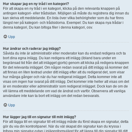
Hur skapar jag en ny tråd i en kategori?
För att skapa en ny tråd i en kategori, klicka på den relevanta knappen på
antingen kategori- eller trådsidan. Möjligen så måste du registrera dig innan du
kan skriva ett meddelande. En lista över vilka behörigheter som du har finns
längst ner på kategori- och trådsidorna. Exempel: Du kan skapa nya trådar i
denna kategori, Du kan bifoga filer i denna kategori, osv.
Upp
Hur ändrar och raderar jag inlägg?
Såvida du inte är administratör eller moderator kan du endast redigera och ta
bort dina egna inlägg. Du kan redigera ett inlägg (ibland bara under en
begränsad tid från det att inlägget gjorts) genom att klicka på redigera-knappen
för det relevanta inlägget. Om någon redan svarat på ditt inlägg så kommer det
att finnas en liten textrad under ditt inlägg efter att du redigerat det, som visar
hur många gånger och när du har redigerat inlägget. Detta kommer inte att
visas om ingen har svarat på ditt inlägg. Det kommer inte heller att visas om det
är en moderator eller administratör som redigerat inlägget. Dock kan de om de
vill lämna ett meddelande om vad de ändrat och varför. Observera att vanliga
användare inte kan ta bort ett inlägg om det redan besvarats.
Upp
Hur lägger jag till en signatur till mitt inlägg?
För att lägga till en signatur till ett inlägg måste du först skapa en signatur, detta
gör du via din kontrollpanel. När du väl skapat din signatur kan du kryssa i
Infoga min signatur-rutan i inläggsformuläret för att lägga till din signatur till ditt