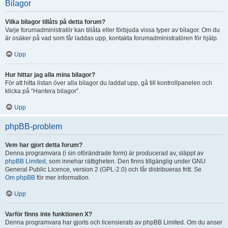
Bilagor
Vilka bilagor tillåts på detta forum?
Varje forumadministratör kan tillåta eller förbjuda vissa typer av bilagor. Om du
är osäker på vad som får laddas upp, kontakta forumadministratören för hjälp.
Upp
Hur hittar jag alla mina bilagor?
För att hitta listan över alla bilagor du laddat upp, gå till kontrollpanelen och
klicka på “Hantera bilagor”.
Upp
phpBB-problem
Vem har gjort detta forum?
Denna programvara (i sin oförändrade form) är producerad av, släppt av
phpBB Limited
, som innehar rättigheten. Den finns tillgänglig under GNU
General Public Licence, version 2 (GPL-2.0) och får distribueras fritt. Se
Om phpBB
för mer information.
Upp
Varför finns inte funktionen X?
Denna programvara har gjorts och licensierats av phpBB Limited. Om du anser