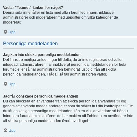
Vad är “Teamet”-länken för något?
Denna sida innehåller en lista med alla i forumledningen, inklusive
administratörer och moderatorer med uppgifter om vilka kategorier de
modererar.
Upp
Personliga meddelanden
Jag kan inte skicka personliga meddelanden!
Det finns tre möjliga anledningar till detta; du är inte registrerad och/eller
inloggad, administratören har inaktiverat personliga meddelanden för hela
forumet, eller så har administratören förhindrat just dig från att skicka
personliga meddelanden. Fråga i så fall administratören varför.
Upp
Jag får oönskade personliga meddelanden!
Du kan blockera en användare från att skicka personliga användare till dig
genom att använda meddelanderegler som du ställer in i din kontrollpanel. Om
du får anstötliga personliga meddelanden från en viss användare så bör du
informera forumadministratören, de har makten att förhindra en användare från
att skicka personliga meddelanden överhuvudtaget.
Upp