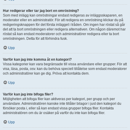
Hur redigerar eller tar jag bort en omröstning?
Som med inlägg kan omröstningar endast redigeras av inläggsskaparen, en
moderator eller en administratör. För att redigera en omröstning klickar du på
redigeringsknappen för det första inlägget i tråden. Om ingen har röstat så går
det att ta bort omröstningen eller redigera alternativen. Om någon däremot har
röstat så kan endast moderatorer och administratörer redigera eller ta bort
omröstningen. Detta för att förhindra fusk.
Upp
Varför kan jag inte komma åt en kategori?
Vissa kategorier kan vara begränsade till vissa användare eller grupper. För att
visa, läsa, posta, osv. kan du behöva speciell tillåtelse som endast moderatorer
och administratörer kan ge dig. Pröva att kontakta dem.
Upp
Varför kan jag inte bifoga filer?
Möjligheten att bifoga filer kan aktiveras per kategori, per grupp och per
användare. Administratören kanske inte tillåter bilagor i just den kategori du
försöker posta i, eller så kan endast vissa grupper bifoga filer. Kontakta
administratören om du är osäker på varför du inte kan bifoga filer.
Upp