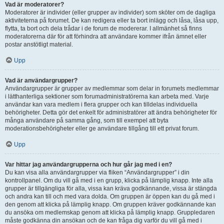
Vad är moderatorer?
Moderatorer är individer (eller grupper av individer) som sköter om de dagliga
aktiviteterna på forumet. De kan redigera eller ta bort inlägg och låsa, låsa upp,
flytta, ta bort och dela trådar i de forum de modererar. I allmänhet så finns
moderatorerna där för att förhindra att användare kommer ifrån ämnet eller
postar anstötligt material.
Upp
Vad är användargrupper?
Användargrupper är grupper av medlemmar som delar in forumets medlemmar
i lätthanterliga sektioner som forumadministratörerna kan arbeta med. Varje
användar kan vara medlem i flera grupper och kan tilldelas individuella
behörigheter. Detta gör det enkelt för administratörer att ändra behörigheter för
många användare på samma gång, som till exempel att byta
moderationsbehörigheter eller ge användare tillgång till ett privat forum.
Upp
Var hittar jag användargrupperna och hur går jag med i en?
Du kan visa alla användargrupper via fliken “Användargrupper” i din
kontrollpanel. Om du vill gå med i en grupp, klicka på lämplig knapp. Inte alla
grupper är tillgängliga för alla, vissa kan kräva godkännande, vissa är stängda
och andra kan till och med vara dolda. Om gruppen är öppen kan du gå med i
den genom att klicka på lämplig knapp. Om gruppen kräver godkännande kan
du ansöka om medlemskap genom att klicka på lämplig knapp. Gruppledaren
måste godkänna din ansökan och de kan fråga dig varför du vill gå med i