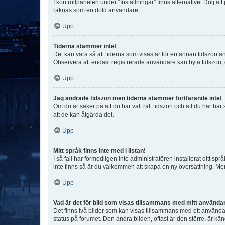
I kontrollpanelen under “Inställningar” finns alternativet Dölj a
räknas som en dold användare.
Upp
Tiderna stämmer inte!
Det kan vara så att tiderna som visas är för en annan tidszon än d
Observera att endast registrerade användare kan byta tidszon, de
Upp
Jag ändrade tidszon men tiderna stämmer fortfarande inte!
Om du är säker på att du har valt rätt tidszon och att du har har
att de kan åtgärda det.
Upp
Mitt språk finns inte med i listan!
I så fall har förmodligen inte administratören installerat ditt sp
inte finns så är du välkommen att skapa en ny översättning. M
Upp
Vad är det för bild som visas tillsammans med mitt använd
Det finns två bilder som kan visas tillsammans med ett användarna
status på forumet. Den andra bilden, oftast är den större, är kä