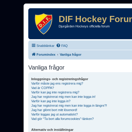
DIF Hockey Foru
Djurgården Hockeys officiella forum
Snabblänkar
FAQ
Forumindex
Vanliga frågor
Vanliga frågor
Inloggnings- och registreringsfrågor
Varför måste jag ens registrera mig?
Vad är COPPA?
Varför kan jag inte registrera mig?
Jag har registrerat mig men kan inte logga in!
Varför kan jag inte logga in?
Jag har registrerat mig men kan inte logga in längre?!
Jag har glömt bort mitt lösenord!
Varför loggas jag ut automatiskt?
Vad gör “Ta bort alla forumcookies”-länken?
Alternativ och inställningar