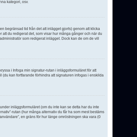
nna kategori, osv.
n begränsad tid från det att inlägget gjorts) genom att klicka
ter att du redigerat det, som visar hur många gånger och när du
r administratör som redigerat inlägget. Dock kan de om de vill
kryssa i Infoga min signatur-rutan i inläggsformuläret för att
ofil (du kan fortfarande förhindra att signaturen infogas i enskilda
n under inläggsformuläret (om du inte kan se detta har du inte
ternativ”-rutan (hur många alternativ du får ha som mest bestäms
r användare”, en gräns för hur länge omröstningen ska vara (0