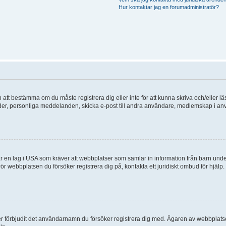
Hur kontaktar jag en forumadministratör?
en att bestämma om du måste registrera dig eller inte för att kunna skriva och/eller lä
bilder, personliga meddelanden, skicka e-post till andra användare, medlemskap i a
 en lag i USA som kräver att webbplatser som samlar in information från barn under 1
 rör webbplatsen du försöker registrera dig på, kontakta ett juridiskt ombud för hjäl
ler förbjudit det användarnamn du försöker registrera dig med. Ägaren av webbplatsen