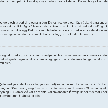
idorna. Exempel: Du kan skapa nya trådar i denna kategori, Du kan bifoga filer i de
digera och ta bort dina egna inlägg. Du kan redigera ett inlägg (ibland bara under e
svarat på ditt inlägg så kommer det att finnas en liten textrad under ditt inlägg ef
 svarat på ditt inlägg. Det kommer inte heller att visas om det är en moderator elle
t vanliga användare inte kan ta bort ett inlägg om det redan besvarats.
 en signatur, detta gör du via din kontrollpanel. När du väl skapat din signatur kan du 
alltid infoga din signatur till alla dina inlägg genom att ändra inställningarna i din pr
muläret).
(eller redigerar det första inlägget i en tråd) så bör du se “Skapa omröstning”-flike
tningen i “Omröstningsfråga”-rutan och sedan minst två alternativ i “Omröstningsal
rytning. Du kan också välja det antal val användaren får välja under “Alternativ pe
om användarna får ändra sin röst.