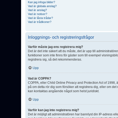
Kan jag infoga bilder?
Vad är globala anslag?
Vad är anslag?
Vad är notiser?
Vad är låsta trådar?
Vad är trådikoner?
Inloggnings- och registreringsfrågor
Varför måste jag ens registrera mig?
Det är det inte säkert att du måste, det är upp till administratör
funktioner som inte finns för gäster som till exempel visnings
registrera sig, så det rekommenderas.
Upp
Vad är COPPA?
COPPA, eller Child Online Privacy and Protection Act of 1998, är
på om detta rör dig som försöker att registrera dig, eller om det
kan kontaktas angående något som helst juridiskt.
Upp
Varför kan jag inte registrera mig?
Det är möjligt att administratören har bannlyst din IP-adress el