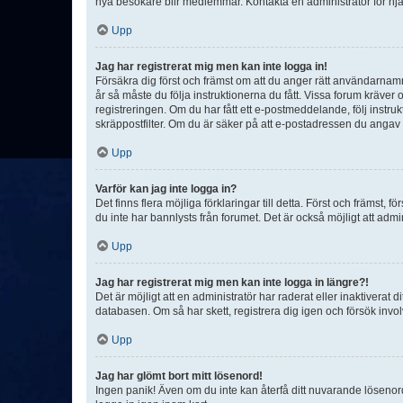
nya besökare blir medlemmar. Kontakta en administratör för hjä
Upp
Jag har registrerat mig men kan inte logga in!
Försäkra dig först och främst om att du anger rätt användarna
år så måste du följa instruktionerna du fått. Vissa forum kräver
registreringen. Om du har fått ett e-postmeddelande, följ instr
skräppostfilter. Om du är säker på att e-postadressen du angav v
Upp
Varför kan jag inte logga in?
Det finns flera möjliga förklaringar till detta. Först och främst
du inte har bannlysts från forumet. Det är också möjligt att admi
Upp
Jag har registrerat mig men kan inte logga in längre?!
Det är möjligt att en administratör har raderat eller inaktiver
databasen. Om så har skett, registrera dig igen och försök invo
Upp
Jag har glömt bort mitt lösenord!
Ingen panik! Även om du inte kan återfå ditt nuvarande lösenord