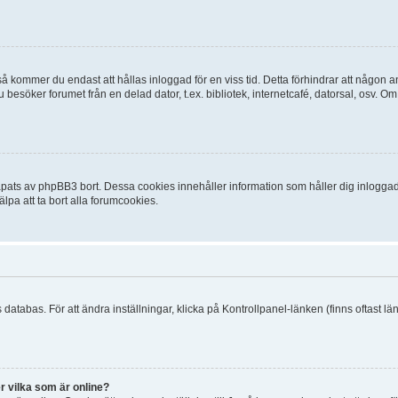
 kommer du endast att hållas inloggad för en viss tid. Detta förhindrar att någon ann
esöker forumet från en delad dator, t.ex. bibliotek, internetcafé, datorsal, osv. O
ats av phpBB3 bort. Dessa cookies innehåller information som håller dig inloggad på
lpa att ta bort alla forumcookies.
 databas. För att ändra inställningar, klicka på Kontrollpanel-länken (finns oftast lä
r vilka som är online?