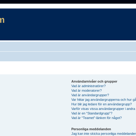
m
Användarnivåer och grupper
Vad är administratörer?
Vad är moderatorer?
Vad är användargrupper?
Var hittar jag användargrupperna och hur gå
Hur blir jag ledare för en användargrupp?
Varför visas vissa användargrupper i andra
Vad är en “Standardgrupp”?
Vad är “Teamet”-länken för något?
Personliga meddelanden
Jag kan inte skicka personliga meddelande