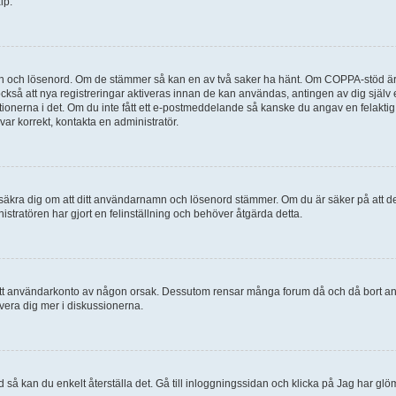
lp.
mn och lösenord. Om de stämmer så kan en av två saker ha hänt. Om COPPA-stöd är 
 också att nya registreringar aktiveras innan de kan användas, antingen av dig själv
uktionerna i det. Om du inte fått ett e-postmeddelande så kanske du angav en felakti
ar korrekt, kontakta en administratör.
, försäkra dig om att ditt användarnamn och lösenord stämmer. Om du är säker på att d
nistratören har gjort en felinställning och behöver åtgärda detta.
at ditt användarkonto av någon orsak. Dessutom rensar många forum då och då bort a
lvera dig mer i diskussionerna.
 så kan du enkelt återställa det. Gå till inloggningssidan och klicka på Jag har glö