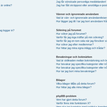
Jag får oönskade personliga meddelanden!
 är online?
Jag har fått skräppost eller anstötliga e-p
Vänner och ignorerade användare
Vad är vän- och ignorerade användarelistan
Hur lägger jag till / tar jag bort användare 
Sökning på forumet
ag loggar in?
Hur söker jag på forumet?
Varför får jag inga träffar på min sökning?
Varför får jag en tom sida när jag försöker 
Hur söker jag efter medlemmar?
Hur hittar jag mina egna inlägg och trådar?
Bevakningar och bokmärken
Vad är skillnaden mellan bokmärkning och 
Hur bevakar jag specifika kategorier eller t
Hur bevakar jag specifika kategorier eller t
Hur tar jag bort mina bevakningar?
Bilagor
Vilka bilagor tillåts på detta forum?
Hur hittar jag alla mina bilagor?
phpBB-problem
Vem har gjort detta forum?
Varför finns inte funktionen X?
Vem ska jag kontakta med juridiska ärende