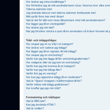
Hur ändrar jag mina inställningar?
Hur förhindrar jag att mitt användarnamn visas i listorna över vilka som
Tiderna stämmer inte!
Jag ändrade tidszon men tiderna stämmer fortfarande inte!
Mitt språk finns inte med i listan!
Vad är det för bild som visas tillsammans med mitt användarnamn?
Hur lägger jag till en visningsbild?
Hur ändrar jag min titel?
När jag försöker skicka e-post till en användare så kräver forumet att j
Tråd- och inläggsfrågor
Hur skapar jag en ny tråd i en kategori?
Hur ändrar och raderar jag inlägg?
Hur lägger jag till en signatur till mitt inlägg?
Hur skapar jag en omröstning?
Varför kan jag inte lägga till fler omröstningsalternativ?
Hur redigerar eller tar jag bort en omröstning?
Varför kan jag inte komma åt en kategori?
Varför kan jag inte bifoga filer?
Varför fick jag en varning?
Hur kan jag rapportera inlägg till en moderator?
Vad är “Spara”-knappen i trådformuläret till för?
Varför måste mitt inlägg godkännas?
Hur knuffar jag upp min tråd?
Formatering och trådtyper
Vad är BBCode?
Kan jag använda HTML?
Vad är smilies?