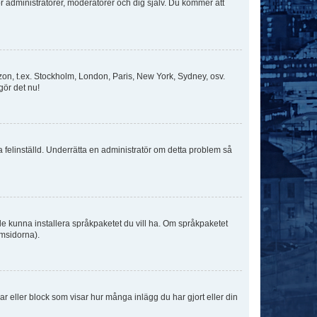
för administratörer, moderatorer och dig själv. Du kommer att
idszon, t.ex. Stockholm, London, Paris, New York, Sydney, osv.
gör det nu!
ka felinställd. Underrätta en administratör om detta problem så
kulle kunna installera språkpaketet du vill ha. Om språkpaketet
umsidorna).
kar eller block som visar hur många inlägg du har gjort eller din