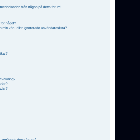
ostmeddelanden från någon på detta forum!
 för något?
från min vän- eller ignorerade användareslista?
söka!?
bevakning?
rådar?
rådar?
n angående detta forum?