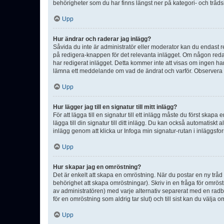
behörigheter som du har finns längst ner på kategori- och tråds
Upp
Hur ändrar och raderar jag inlägg?
Såvida du inte är administratör eller moderator kan du endast re
på redigera-knappen för det relevanta inlägget. Om någon redan 
har redigerat inlägget. Detta kommer inte att visas om ingen har
lämna ett meddelande om vad de ändrat och varför. Observera at
Upp
Hur lägger jag till en signatur till mitt inlägg?
För att lägga till en signatur till ett inlägg måste du först skapa
lägga till din signatur till ditt inlägg. Du kan också automatiskt 
inlägg genom att klicka ur Infoga min signatur-rutan i inläggsfor
Upp
Hur skapar jag en omröstning?
Det är enkelt att skapa en omröstning. När du postar en ny tråd 
behörighet att skapa omröstningar). Skriv in en fråga för omrös
av administratören) med varje alternativ separerat med en radb
för en omröstning som aldrig tar slut) och till sist kan du välja 
Upp