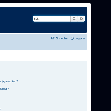
Sök
Avancerad söknin
Bli medlem
Logga in
r jag med i en?
 färger?
n!