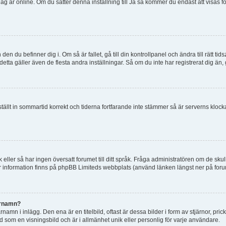
tt jag är online. Om du sätter denna inställning till Ja så kommer du endast att visas 
en du befinner dig i. Om så är fallet, gå till din kontrollpanel och ändra till rätt t
tta gäller även de flesta andra inställningar. Så om du inte har registrerat dig än, 
 ställt in sommartid korrekt och tiderna fortfarande inte stämmer så är serverns kloc
råk eller så har ingen översatt forumet till ditt språk. Fråga administratören om de s
er information finns på phpBB Limiteds webbplats (använd länken längst ner på for
arnamn?
mn i inlägg. Den ena är en titelbild, oftast är dessa bilder i form av stjärnor, pric
nd som en visningsbild och är i allmänhet unik eller personlig för varje användare.