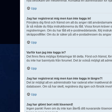
nya besökare blir medlemmar. Kontakta en administratör för hjä
Upp
Jag har registrerat mig men kan inte logga in!
Försäkra dig först och främst om att du anger rätt användarna
år så måste du följa instruktionerna du fått. Vissa forum kräver
registreringen. Om du har fått ett e-postmeddelande, följ instr
skräppostfilter. Om du är säker på att e-postadressen du angav v
Upp
Varför kan jag inte logga in?
Det finns flera möjliga förklaringar till detta. Först och främst
du inte har bannlysts från forumet. Det är också möjligt att admi
Upp
Jag har registrerat mig men kan inte logga in längre?!
Det är möjligt att en administratör har raderat eller inaktiver
databasen. Om så har skett, registrera dig igen och försök invo
Upp
Jag har glömt bort mitt lösenord!
Ingen panik! Även om du inte kan återfå ditt nuvarande lösenord