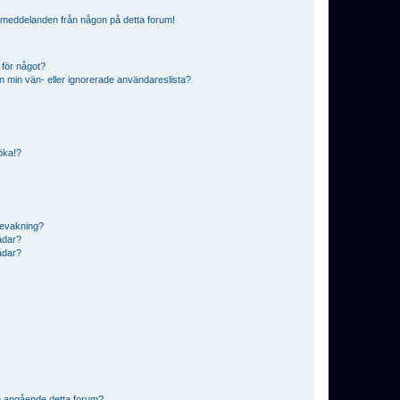
ostmeddelanden från någon på detta forum!
 för något?
från min vän- eller ignorerade användareslista?
söka!?
bevakning?
rådar?
rådar?
n angående detta forum?