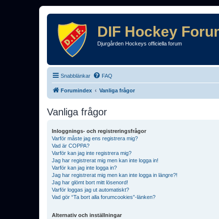
DIF Hockey Foru
Djurgården Hockeys officiella forum
Snabblänkar
FAQ
Forumindex
Vanliga frågor
Vanliga frågor
Inloggnings- och registreringsfrågor
Varför måste jag ens registrera mig?
Vad är COPPA?
Varför kan jag inte registrera mig?
Jag har registrerat mig men kan inte logga in!
Varför kan jag inte logga in?
Jag har registrerat mig men kan inte logga in längre?!
Jag har glömt bort mitt lösenord!
Varför loggas jag ut automatiskt?
Vad gör “Ta bort alla forumcookies”-länken?
Alternativ och inställningar