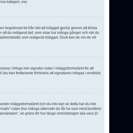
nna kategori, osv.
n begränsad tid från det att inlägget gjorts) genom att klicka
ter att du redigerat det, som visar hur många gånger och när du
r administratör som redigerat inlägget. Dock kan de om de vill
kryssa i Infoga min signatur-rutan i inläggsformuläret för att
ofil (du kan fortfarande förhindra att signaturen infogas i enskilda
n under inläggsformuläret (om du inte kan se detta har du inte
ternativ”-rutan (hur många alternativ du får ha som mest bestäms
r användare”, en gräns för hur länge omröstningen ska vara (0