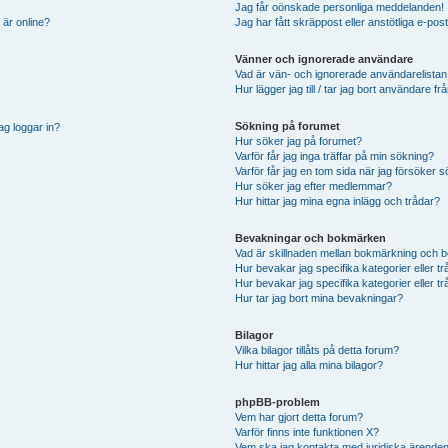
Jag får oönskade personliga meddelanden!
 är online?
Jag har fått skräppost eller anstötliga e-p
Vänner och ignorerade användare
Vad är vän- och ignorerade användarelistan
Hur lägger jag till / tar jag bort användare 
Sökning på forumet
ag loggar in?
Hur söker jag på forumet?
Varför får jag inga träffar på min sökning?
Varför får jag en tom sida när jag försöker 
Hur söker jag efter medlemmar?
Hur hittar jag mina egna inlägg och trådar?
Bevakningar och bokmärken
Vad är skillnaden mellan bokmärkning och 
Hur bevakar jag specifika kategorier eller t
Hur bevakar jag specifika kategorier eller t
Hur tar jag bort mina bevakningar?
Bilagor
Vilka bilagor tillåts på detta forum?
Hur hittar jag alla mina bilagor?
phpBB-problem
Vem har gjort detta forum?
Varför finns inte funktionen X?
Vem ska jag kontakta med juridiska ärende