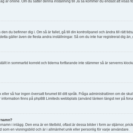
tt jag är online. Om du sätter denna inställning till Ja så kommer du endast att visas 
en du befinner dig i. Om så är fallet, gå till din kontrollpanel och ändra till rätt t
tta gäller även de flesta andra inställningar. Så om du inte har registrerat dig än, 
 ställt in sommartid korrekt och tiderna fortfarande inte stämmer så är serverns kloc
råk eller så har ingen översatt forumet till ditt språk. Fråga administratören om de s
er information finns på phpBB Limiteds webbplats (använd länken längst ner på for
arnamn?
mn i inlägg. Den ena är en titelbild, oftast är dessa bilder i form av stjärnor, pric
nd som en visningsbild och är i allmänhet unik eller personlig för varje användare.