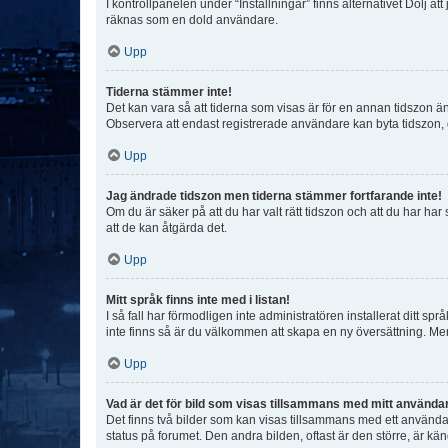
I kontrollpanelen under “Inställningar” finns alternativet Dölj a
räknas som en dold användare.
Upp
Tiderna stämmer inte!
Det kan vara så att tiderna som visas är för en annan tidszon än d
Observera att endast registrerade användare kan byta tidszon, de
Upp
Jag ändrade tidszon men tiderna stämmer fortfarande inte!
Om du är säker på att du har valt rätt tidszon och att du har har
att de kan åtgärda det.
Upp
Mitt språk finns inte med i listan!
I så fall har förmodligen inte administratören installerat ditt sp
inte finns så är du välkommen att skapa en ny översättning. M
Upp
Vad är det för bild som visas tillsammans med mitt använd
Det finns två bilder som kan visas tillsammans med ett användarna
status på forumet. Den andra bilden, oftast är den större, är kä