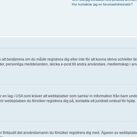
Hur kontaktar jag en forumadministratör?
en att bestämma om du måste registrera dig eller inte för att kunna skriva och/eller lä
bilder, personliga meddelanden, skicka e-post till andra användare, medlemskap i a
 en lag i USA som kräver att webbplatser som samlar in information från barn under 1
 rör webbplatsen du försöker registrera dig på, kontakta ett juridiskt ombud för hjäl
ler förbjudit det användarnamn du försöker registrera dig med. Ägaren av webbplatsen