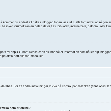
 kommer du endast att hållas inloggad för en viss tid. Detta förhindrar att någon ann
esöker forumet från en delad dator, t.ex. bibliotek, internetcafé, datorsal, osv. O
ats av phpBB3 bort. Dessa cookies innehåller information som håller dig inloggad på
lpa att ta bort alla forumcookies.
 databas. För att ändra inställningar, klicka på Kontrollpanel-länken (finns oftast lä
r vilka som är online?