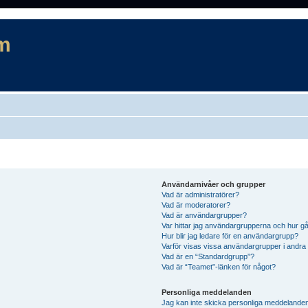
m
Användarnivåer och grupper
Vad är administratörer?
Vad är moderatorer?
Vad är användargrupper?
Var hittar jag användargrupperna och hur gå
Hur blir jag ledare för en användargrupp?
Varför visas vissa användargrupper i andra
Vad är en “Standardgrupp”?
Vad är “Teamet”-länken för något?
Personliga meddelanden
Jag kan inte skicka personliga meddelande