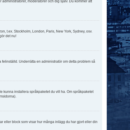
för administratörer, moderatorer och dig själv. Du kommer att
idszon, t.ex. Stockholm, London, Paris, New York, Sydney, osv.
gör det nu!
ka felinställd. Underrätta en administratör om detta problem så
kulle kunna installera språkpaketet du vill ha. Om språkpaketet
umsidorna).
kar eller block som visar hur många inlägg du har gjort eller din