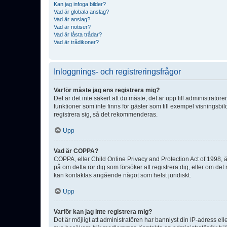
Kan jag infoga bilder?
Vad är globala anslag?
Vad är anslag?
Vad är notiser?
Vad är låsta trådar?
Vad är trådikoner?
Inloggnings- och registreringsfrågor
Varför måste jag ens registrera mig?
Det är det inte säkert att du måste, det är upp till administratör
funktioner som inte finns för gäster som till exempel visnings
registrera sig, så det rekommenderas.
Upp
Vad är COPPA?
COPPA, eller Child Online Privacy and Protection Act of 1998, är
på om detta rör dig som försöker att registrera dig, eller om det
kan kontaktas angående något som helst juridiskt.
Upp
Varför kan jag inte registrera mig?
Det är möjligt att administratören har bannlyst din IP-adress el