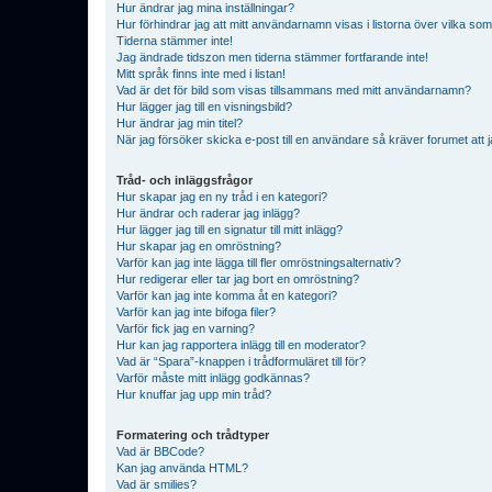
Hur ändrar jag mina inställningar?
Hur förhindrar jag att mitt användarnamn visas i listorna över vilka som
Tiderna stämmer inte!
Jag ändrade tidszon men tiderna stämmer fortfarande inte!
Mitt språk finns inte med i listan!
Vad är det för bild som visas tillsammans med mitt användarnamn?
Hur lägger jag till en visningsbild?
Hur ändrar jag min titel?
När jag försöker skicka e-post till en användare så kräver forumet att j
Tråd- och inläggsfrågor
Hur skapar jag en ny tråd i en kategori?
Hur ändrar och raderar jag inlägg?
Hur lägger jag till en signatur till mitt inlägg?
Hur skapar jag en omröstning?
Varför kan jag inte lägga till fler omröstningsalternativ?
Hur redigerar eller tar jag bort en omröstning?
Varför kan jag inte komma åt en kategori?
Varför kan jag inte bifoga filer?
Varför fick jag en varning?
Hur kan jag rapportera inlägg till en moderator?
Vad är “Spara”-knappen i trådformuläret till för?
Varför måste mitt inlägg godkännas?
Hur knuffar jag upp min tråd?
Formatering och trådtyper
Vad är BBCode?
Kan jag använda HTML?
Vad är smilies?