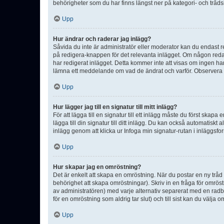
behörigheter som du har finns längst ner på kategori- och tråds
Upp
Hur ändrar och raderar jag inlägg?
Såvida du inte är administratör eller moderator kan du endast re
på redigera-knappen för det relevanta inlägget. Om någon redan 
har redigerat inlägget. Detta kommer inte att visas om ingen har
lämna ett meddelande om vad de ändrat och varför. Observera at
Upp
Hur lägger jag till en signatur till mitt inlägg?
För att lägga till en signatur till ett inlägg måste du först skapa
lägga till din signatur till ditt inlägg. Du kan också automatiskt 
inlägg genom att klicka ur Infoga min signatur-rutan i inläggsfor
Upp
Hur skapar jag en omröstning?
Det är enkelt att skapa en omröstning. När du postar en ny tråd 
behörighet att skapa omröstningar). Skriv in en fråga för omrös
av administratören) med varje alternativ separerat med en radb
för en omröstning som aldrig tar slut) och till sist kan du välja 
Upp