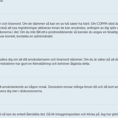
lp.
mn och lösenord. Om de stämmer så kan en av två saker ha hänt. Om COPPA-stöd är 
 också att nya registreringar aktiveras innan de kan användas, antingen av dig själv
uktionerna i det. Om du inte fått ett e-postmeddelande så kanske du angav en felakti
ar korrekt, kontakta en administratör.
, försäkra dig om att ditt användarnamn och lösenord stämmer. Om du är säker på att d
nistratören har gjort en felinställning och behöver åtgärda detta.
at ditt användarkonto av någon orsak. Dessutom rensar många forum då och då bort a
lvera dig mer i diskussionerna.
 så kan du enkelt återställa det. Gå till inloggningssidan och klicka på Jag har glö