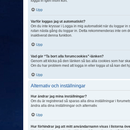
logga in igen inom kort.
Upp
Varför loggas jag ut automatiskt?
Om du inte kryssar i Logga in mig automatiskt när du loggar in så
rutan nästa gång du loggar in. Detta rekommenderas inte om du b
inaktiverat denna funktion.
Upp
Vad gör “Ta bort alla forumcookies”-länken?
Genom att klicka på den länken så tas alla cookies som har skap
Om du har problem med att logga in eller logga ut så kan det hjä
Upp
Alternativ och inställningar
Hur ändrar jag mina inställningar?
Om du är registrerad så sparas alla dina inställningar i forumets
ändra alla dina inställningar och alternativ.
Upp
Hur förhindrar jag att mitt användarnamn visas i listorna öve