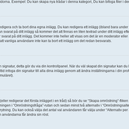
idorna. Exempel: Du kan skapa nya trådar i denna kategori, Du kan bifoga filer i de
digera och ta bort dina egna inlägg. Du kan redigera ett inlägg (ibland bara under e
svarat på ditt inlägg så kommer det att finnas en liten textrad under ditt inlägg ef
 svarat på ditt inlägg. Det kommer inte heller att visas om det är en moderator elle
t vanliga användare inte kan ta bort ett inlägg om det redan besvarats.
 en signatur, detta gör du via din kontrollpanel. När du väl skapat din signatur kan du 
alltid infoga din signatur till alla dina inlägg genom att ändra inställningarna i din pr
muläret).
(eller redigerar det första inlägget i en tråd) så bör du se “Skapa omröstning”-flike
tningen i “Omröstningsfråga”-rutan och sedan minst två alternativ i “Omröstningsal
rytning. Du kan också välja det antal val användaren får välja under “Alternativ pe
om användarna får ändra sin röst.