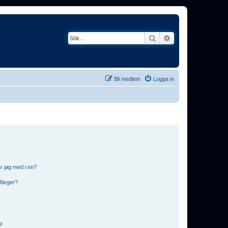
Sök
Avancerad söknin
Bli medlem
Logga in
r jag med i en?
 färger?
n!