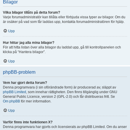
Bilagor
Vilka bilagor tillåts på detta forum?
Varje forumadministratör kan tillåta eller förbjuda vissa typer av bilagor. Om du
är osäker på vad som får laddas upp, kontakta forumadministratören för hjälp.
Upp
Hur hittar jag alla mina bilagor?
För att hitta listan över alla bilagor du laddat upp, gå till kontrollpanelen och
klicka på “Hantera bilagor”.
Upp
phpBB-problem
Vem har gjort detta forum?
Denna programvara (i sin oförändrade form) är producerad av, släppt av
phpBB Limited
, som innehar rättigheten. Den finns tillgänglig under GNU
General Public Licence, version 2 (GPL-2.0) och får distribueras fritt. Se
Om phpBB
för mer information.
Upp
Varför finns inte funktionen X?
Denna programvara har gjorts och licensierats av phpBB Limited. Om du anser