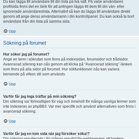
Du kan lägga till användare till din lista på två sätt. På varje användares
profilsida finns det en länk för att antingen lägga till dem till din vän- eller
ignorerade användareslista. Alternativt så kan du lägga till användare direkt
genom att ange deras användarnamn i din kontrollpanel. Du kan också ta bort
användare från din lista på samma sida.
Upp
Sökning på forumet
Hur söker jag på forumet?
Ange en term i sökrutan som finns på indexsidan, forumsidor och trådsidor.
Avancerad sökning kan nås genom att klicka på “Avancerad sökning”-länken
som finns på alla sidor på forumet. Hur sökfunktionen nås kan variera
beroende på vilken stil som används.
Upp
Varför får jag inga träffar på min sökning?
Din sökning var förmodligen för vag och innehöll för många vanliga termer som
inte indexeras av phpBB3. Var mer specifik och använd alternativen som finns i
avancerad sökning.
Upp
Varför får jag en tom sida när jag försöker söka!?
Din sökning resulterade i för många resultat för webbservern att hantera.