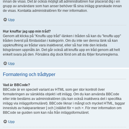
innan de visas. Det är också möjligt att administratören har placerat dig i en
grupp av användare som han anser behöver få sina inlägg granskade innan
de visas. Kontakta administratören för mer information.
Upp
Hur knuffar jag upp min tråd?
Genom att klicka på “Knuffa upp tråd”-länken i tråden så kan du "knuffa upp"
tråden överst på förstasidan i kategorin. Om du inte ser denna länk så kan
uppknuffning av trådar vara inaktiverat, eller så har inte den krävda
tidsgränsen uppnåts än. Det går också att knuffa upp en tråd genom att helt
enkelt svara på den. Försäkra dig dock först om att du följer forumreglerna.
Upp
Formatering och trådtyper
Vad är BBCode?
BBCode är en speciell variant av HTML som ger stor kontroll över
formateringen av särskilda objekt i ett inlägg. Om du kan använda BBCode
eller inte bestäms av administratören (du kan också inaktivera det i specifika
inlägg via inläggsformuläret). BBCode liknar i mångt och mycket HTML, taggar
innesluts av hakparanteser [ och ] istället för < och >. För mer information om
BBCode se guiden som kan nås från inläggsformuläret.
Upp