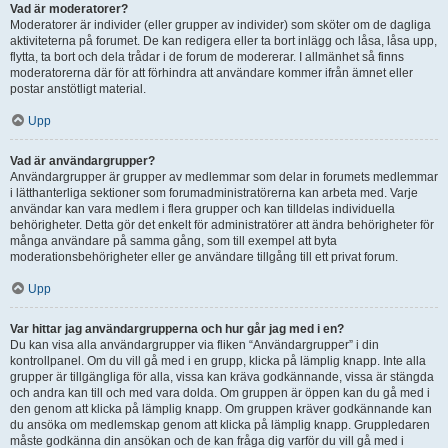
Vad är moderatorer?
Moderatorer är individer (eller grupper av individer) som sköter om de dagliga
aktiviteterna på forumet. De kan redigera eller ta bort inlägg och låsa, låsa upp,
flytta, ta bort och dela trådar i de forum de modererar. I allmänhet så finns
moderatorerna där för att förhindra att användare kommer ifrån ämnet eller
postar anstötligt material.
Upp
Vad är användargrupper?
Användargrupper är grupper av medlemmar som delar in forumets medlemmar
i lätthanterliga sektioner som forumadministratörerna kan arbeta med. Varje
användar kan vara medlem i flera grupper och kan tilldelas individuella
behörigheter. Detta gör det enkelt för administratörer att ändra behörigheter för
många användare på samma gång, som till exempel att byta
moderationsbehörigheter eller ge användare tillgång till ett privat forum.
Upp
Var hittar jag användargrupperna och hur går jag med i en?
Du kan visa alla användargrupper via fliken “Användargrupper” i din
kontrollpanel. Om du vill gå med i en grupp, klicka på lämplig knapp. Inte alla
grupper är tillgängliga för alla, vissa kan kräva godkännande, vissa är stängda
och andra kan till och med vara dolda. Om gruppen är öppen kan du gå med i
den genom att klicka på lämplig knapp. Om gruppen kräver godkännande kan
du ansöka om medlemskap genom att klicka på lämplig knapp. Gruppledaren
måste godkänna din ansökan och de kan fråga dig varför du vill gå med i