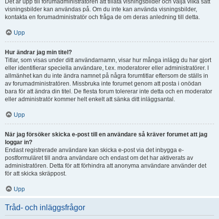
Det är upp till forumadministratören att tillåta visningsbilder och välja vilka sätt
visningsbilder kan användas på. Om du inte kan använda visningsbilder,
kontakta en forumadministratör och fråga de om deras anledning till detta.
Upp
Hur ändrar jag min titel?
Titlar, som visas under ditt användarnamn, visar hur många inlägg du har gjort
eller identifierar speciella användare, t.ex. moderatorer eller administratörer. I
allmänhet kan du inte ändra namnet på några forumtitlar eftersom de ställs in
av forumadministratören. Missbruka inte forumet genom att posta i onödan
bara för att ändra din titel. De flesta forum tolererar inte detta och en moderator
eller administratör kommer helt enkelt att sänka ditt inläggsantal.
Upp
När jag försöker skicka e-post till en användare så kräver forumet att jag
loggar in?
Endast registrerade användare kan skicka e-post via det inbygga e-
postformuläret till andra användare och endast om det har aktiverats av
administratören. Detta för att förhindra att anonyma användare använder det
för att skicka skräppost.
Upp
Tråd- och inläggsfrågor