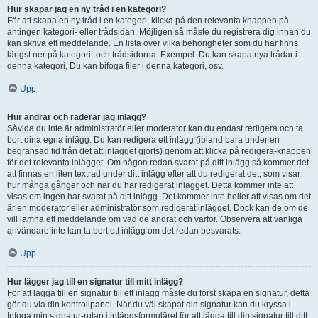
Hur skapar jag en ny tråd i en kategori?
För att skapa en ny tråd i en kategori, klicka på den relevanta knappen på
antingen kategori- eller trådsidan. Möjligen så måste du registrera dig innan du
kan skriva ett meddelande. En lista över vilka behörigheter som du har finns
längst ner på kategori- och trådsidorna. Exempel: Du kan skapa nya trådar i
denna kategori, Du kan bifoga filer i denna kategori, osv.
Upp
Hur ändrar och raderar jag inlägg?
Såvida du inte är administratör eller moderator kan du endast redigera och ta
bort dina egna inlägg. Du kan redigera ett inlägg (ibland bara under en
begränsad tid från det att inlägget gjorts) genom att klicka på redigera-knappen
för det relevanta inlägget. Om någon redan svarat på ditt inlägg så kommer det
att finnas en liten textrad under ditt inlägg efter att du redigerat det, som visar
hur många gånger och när du har redigerat inlägget. Detta kommer inte att
visas om ingen har svarat på ditt inlägg. Det kommer inte heller att visas om det
är en moderator eller administratör som redigerat inlägget. Dock kan de om de
vill lämna ett meddelande om vad de ändrat och varför. Observera att vanliga
användare inte kan ta bort ett inlägg om det redan besvarats.
Upp
Hur lägger jag till en signatur till mitt inlägg?
För att lägga till en signatur till ett inlägg måste du först skapa en signatur, detta
gör du via din kontrollpanel. När du väl skapat din signatur kan du kryssa i
Infoga min signatur-rutan i inläggsformuläret för att lägga till din signatur till ditt