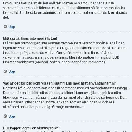
Om du är säker på att du har valt rätt tidszon och att du har har ställt in
sommartid korrekt och tiderna fortfarande inte stämmer så är serverns klocka
felinställd. Underrätta en administratör om detta problem så att de kan åtgärda
det.
Upp
Mitt språk finns inte med i listan!
I så fall har förmodligen inte administratören installerat ditt språk eller så har
ingen översatt forumet till ditt språk. Fråga administratören om de skulle kunna
installera språkpaketet du vill ha. Om språkpaketet inte finns så är du
välkommen att skapa en ny översättning. Mer information finns på phpBB
Limiteds webbplats (använd länken längst ner på forumsidorna).
Upp
Vad är det för bild som visas tillsammans med mitt användarnamn?
Det finns två bilder som kan visas tillsammans med ett användarnamn i inlägg.
Den ena är en titelbild, oftast är dessa bilder i form av stjärnor, prickar eller
block som visar hur många inlägg du har gjort eller din status på forumet. Den
andra bilden, oftast är den större, är känd som en visningsbild och är i
allmänhet unik eller personlig för varje användare.
Upp
Hur lägger jag till en visningsbild?