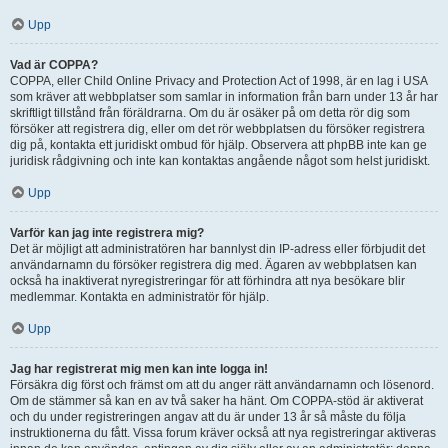
Upp
Vad är COPPA?
COPPA, eller Child Online Privacy and Protection Act of 1998, är en lag i USA
som kräver att webbplatser som samlar in information från barn under 13 år har
skriftligt tillstånd från föräldrarna. Om du är osäker på om detta rör dig som
försöker att registrera dig, eller om det rör webbplatsen du försöker registrera
dig på, kontakta ett juridiskt ombud för hjälp. Observera att phpBB inte kan ge
juridisk rådgivning och inte kan kontaktas angående något som helst juridiskt.
Upp
Varför kan jag inte registrera mig?
Det är möjligt att administratören har bannlyst din IP-adress eller förbjudit det
användarnamn du försöker registrera dig med. Ägaren av webbplatsen kan
också ha inaktiverat nyregistreringar för att förhindra att nya besökare blir
medlemmar. Kontakta en administratör för hjälp.
Upp
Jag har registrerat mig men kan inte logga in!
Försäkra dig först och främst om att du anger rätt användarnamn och lösenord.
Om de stämmer så kan en av två saker ha hänt. Om COPPA-stöd är aktiverat
och du under registreringen angav att du är under 13 år så måste du följa
instruktionerna du fått. Vissa forum kräver också att nya registreringar aktiveras