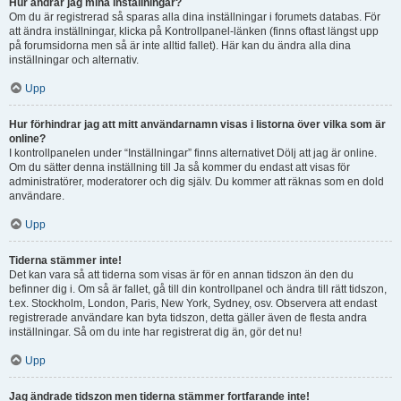
Hur ändrar jag mina inställningar?
Om du är registrerad så sparas alla dina inställningar i forumets databas. För
att ändra inställningar, klicka på Kontrollpanel-länken (finns oftast längst upp
på forumsidorna men så är inte alltid fallet). Här kan du ändra alla dina
inställningar och alternativ.
Upp
Hur förhindrar jag att mitt användarnamn visas i listorna över vilka som är
online?
I kontrollpanelen under “Inställningar” finns alternativet Dölj att jag är online.
Om du sätter denna inställning till Ja så kommer du endast att visas för
administratörer, moderatorer och dig själv. Du kommer att räknas som en dold
användare.
Upp
Tiderna stämmer inte!
Det kan vara så att tiderna som visas är för en annan tidszon än den du
befinner dig i. Om så är fallet, gå till din kontrollpanel och ändra till rätt tidszon,
t.ex. Stockholm, London, Paris, New York, Sydney, osv. Observera att endast
registrerade användare kan byta tidszon, detta gäller även de flesta andra
inställningar. Så om du inte har registrerat dig än, gör det nu!
Upp
Jag ändrade tidszon men tiderna stämmer fortfarande inte!