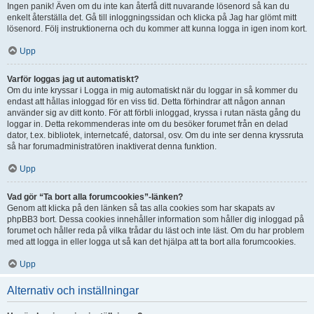
Ingen panik! Även om du inte kan återfå ditt nuvarande lösenord så kan du
enkelt återställa det. Gå till inloggningssidan och klicka på Jag har glömt mitt
lösenord. Följ instruktionerna och du kommer att kunna logga in igen inom kort.
Upp
Varför loggas jag ut automatiskt?
Om du inte kryssar i Logga in mig automatiskt när du loggar in så kommer du
endast att hållas inloggad för en viss tid. Detta förhindrar att någon annan
använder sig av ditt konto. För att förbli inloggad, kryssa i rutan nästa gång du
loggar in. Detta rekommenderas inte om du besöker forumet från en delad
dator, t.ex. bibliotek, internetcafé, datorsal, osv. Om du inte ser denna kryssruta
så har forumadministratören inaktiverat denna funktion.
Upp
Vad gör “Ta bort alla forumcookies”-länken?
Genom att klicka på den länken så tas alla cookies som har skapats av
phpBB3 bort. Dessa cookies innehåller information som håller dig inloggad på
forumet och håller reda på vilka trådar du läst och inte läst. Om du har problem
med att logga in eller logga ut så kan det hjälpa att ta bort alla forumcookies.
Upp
Alternativ och inställningar