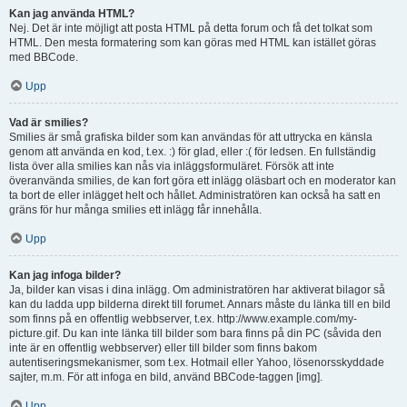
Kan jag använda HTML?
Nej. Det är inte möjligt att posta HTML på detta forum och få det tolkat som
HTML. Den mesta formatering som kan göras med HTML kan istället göras
med BBCode.
Upp
Vad är smilies?
Smilies är små grafiska bilder som kan användas för att uttrycka en känsla
genom att använda en kod, t.ex. :) för glad, eller :( för ledsen. En fullständig
lista över alla smilies kan nås via inläggsformuläret. Försök att inte
överanvända smilies, de kan fort göra ett inlägg oläsbart och en moderator kan
ta bort de eller inlägget helt och hållet. Administratören kan också ha satt en
gräns för hur många smilies ett inlägg får innehålla.
Upp
Kan jag infoga bilder?
Ja, bilder kan visas i dina inlägg. Om administratören har aktiverat bilagor så
kan du ladda upp bilderna direkt till forumet. Annars måste du länka till en bild
som finns på en offentlig webbserver, t.ex. http://www.example.com/my-
picture.gif. Du kan inte länka till bilder som bara finns på din PC (såvida den
inte är en offentlig webbserver) eller till bilder som finns bakom
autentiseringsmekanismer, som t.ex. Hotmail eller Yahoo, lösenorsskyddade
sajter, m.m. För att infoga en bild, använd BBCode-taggen [img].
Upp