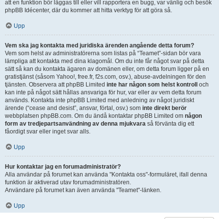
att en funktion bör läggas till eller vill rapportera en bugg, var vänlig och besök
phpBB Idécenter, där du kommer att hitta verktyg för att göra så.
Upp
Vem ska jag kontakta med juridiska ärenden angående detta forum?
Vem som helst av administratörerna som listas på “Teamet”-sidan bör vara
lämpliga att kontakta med dina klagomål. Om du inte får något svar på detta
sätt så kan du kontakta ägaren av domänen eller, om detta forum ligger på en
gratistjänst (såsom Yahoo!, free.fr, f2s.com, osv.), abuse-avdelningen för den
tjänsten. Observera att phpBB Limited
inte har någon som helst kontroll
och
kan inte på något sätt hållas ansvariga för hur, var eller av vem detta forum
används. Kontakta inte phpBB Limited med anledning av något juridiskt
ärende (“cease and desist”, ansvar, förtal, osv.) som
inte direkt berör
webbplatsen phpBB.com. Om du ändå kontaktar phpBB Limited om
någon
form av tredjepartsanvändning av denna mjukvara
så förvänta dig ett
fåordigt svar eller inget svar alls.
Upp
Hur kontaktar jag en forumadministratör?
Alla användar på forumet kan använda "Kontakta oss"-formuläret, ifall denna
funktion är aktiverad utav forumadministratören.
Användare på forumet kan även använda "Teamet"-länken.
Upp