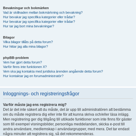
Bevakningar och bokmärken
Vad är skillnaden mellan bokmärkning och bevakning?
Hur bevakar jag specifika kategorier eller trådar?
Hur bevakar jag specifika kategorier eller trådar?
Hur tar jag bort mina bevakningar?
Bilagor
Vilka bilagor tillåts på detta forum?
Hur hittar jag alla mina bilagor?
phpBB-problem
Vem har gjort detta forum?
Varför finns inte funktionen X?
Vem ska jag kontakta med juridiska ärenden angående detta forum?
Hur kontaktar jag en forumadministratör?
Inloggnings- och registreringsfrågor
Varför måste jag ens registrera mig?
Det är det inte säkert att du måste, det är upp till administratören att bestämma
om du måste registrera dig eller inte för att kunna skriva och/eller läsa inlägg.
Men registrering ger dig tillgång till utökade funktioner som inte finns för gäster
som till exempel visningsbilder, personliga meddelanden, skicka e-post till
andra användare, medlemskap i användargrupper, med mera. Det tar endast
några minuter att registrera sig, så det rekommenderas.