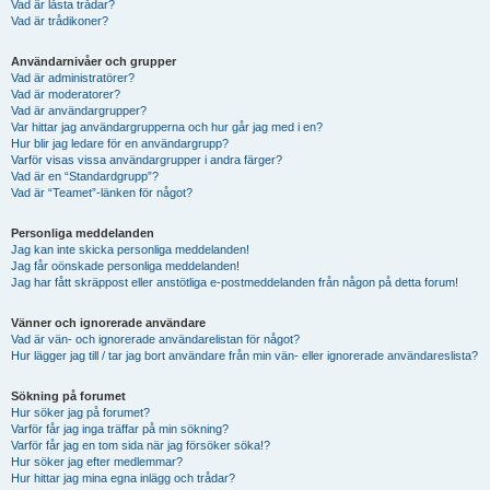
Vad är låsta trådar?
Vad är trådikoner?
Användarnivåer och grupper
Vad är administratörer?
Vad är moderatorer?
Vad är användargrupper?
Var hittar jag användargrupperna och hur går jag med i en?
Hur blir jag ledare för en användargrupp?
Varför visas vissa användargrupper i andra färger?
Vad är en “Standardgrupp”?
Vad är “Teamet”-länken för något?
Personliga meddelanden
Jag kan inte skicka personliga meddelanden!
Jag får oönskade personliga meddelanden!
Jag har fått skräppost eller anstötliga e-postmeddelanden från någon på detta forum!
Vänner och ignorerade användare
Vad är vän- och ignorerade användarelistan för något?
Hur lägger jag till / tar jag bort användare från min vän- eller ignorerade användareslista?
Sökning på forumet
Hur söker jag på forumet?
Varför får jag inga träffar på min sökning?
Varför får jag en tom sida när jag försöker söka!?
Hur söker jag efter medlemmar?
Hur hittar jag mina egna inlägg och trådar?