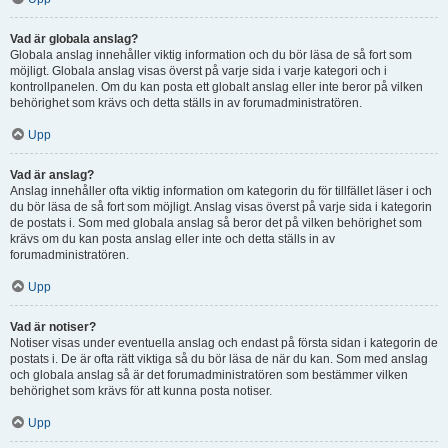
Vad är globala anslag?
Globala anslag innehåller viktig information och du bör läsa de så fort som
möjligt. Globala anslag visas överst på varje sida i varje kategori och i
kontrollpanelen. Om du kan posta ett globalt anslag eller inte beror på vilken
behörighet som krävs och detta ställs in av forumadministratören.
Upp
Vad är anslag?
Anslag innehåller ofta viktig information om kategorin du för tillfället läser i och
du bör läsa de så fort som möjligt. Anslag visas överst på varje sida i kategorin
de postats i. Som med globala anslag så beror det på vilken behörighet som
krävs om du kan posta anslag eller inte och detta ställs in av
forumadministratören.
Upp
Vad är notiser?
Notiser visas under eventuella anslag och endast på första sidan i kategorin de
postats i. De är ofta rätt viktiga så du bör läsa de när du kan. Som med anslag
och globala anslag så är det forumadministratören som bestämmer vilken
behörighet som krävs för att kunna posta notiser.
Upp