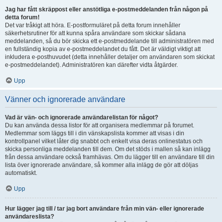
Jag har fått skräppost eller anstötliga e-postmeddelanden från någon på
detta forum!
Det var tråkigt att höra. E-postformuläret på detta forum innehåller
säkerhetsrutiner för att kunna spåra användare som skickar sådana
meddelanden, så du bör skicka ett e-postmeddelande till administratören med
en fullständig kopia av e-postmeddelandet du fått. Det är väldigt viktigt att
inkludera e-posthuvudet (detta innehåller detaljer om användaren som skickat
e-postmeddelandet). Administratören kan därefter vidta åtgärder.
Upp
Vänner och ignorerade användare
Vad är vän- och ignorerade användarelistan för något?
Du kan använda dessa listor för att organisera medlemmar på forumet.
Medlemmar som läggs till i din vänskapslista kommer att visas i din
kontrollpanel vilket låter dig snabbt och enkelt visa deras onlinestatus och
skicka personliga meddelanden till dem. Om det stöds i mallen så kan inlägg
från dessa användare också framhävas. Om du lägger till en användare till din
lista över ignorerade användare, så kommer alla inlägg de gör att döljas
automatiskt.
Upp
Hur lägger jag till / tar jag bort användare från min vän- eller ignorerade
användareslista?