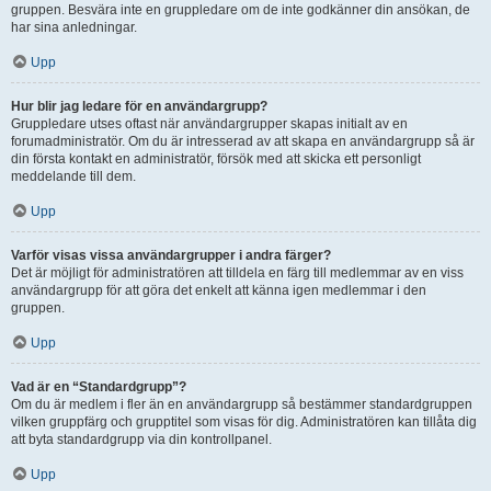
gruppen. Besvära inte en gruppledare om de inte godkänner din ansökan, de
har sina anledningar.
Upp
Hur blir jag ledare för en användargrupp?
Gruppledare utses oftast när användargrupper skapas initialt av en
forumadministratör. Om du är intresserad av att skapa en användargrupp så är
din första kontakt en administratör, försök med att skicka ett personligt
meddelande till dem.
Upp
Varför visas vissa användargrupper i andra färger?
Det är möjligt för administratören att tilldela en färg till medlemmar av en viss
användargrupp för att göra det enkelt att känna igen medlemmar i den
gruppen.
Upp
Vad är en “Standardgrupp”?
Om du är medlem i fler än en användargrupp så bestämmer standardgruppen
vilken gruppfärg och grupptitel som visas för dig. Administratören kan tillåta dig
att byta standardgrupp via din kontrollpanel.
Upp