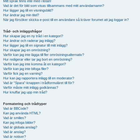
Mitt språk finns inte med i listan!
Vad är det för bild som visas tillsammans med mitt användarnamn?
Hur lägger jag till en visningsbild?
Hur ändrar jag min titel?
När jag försöker skicka e-post till en användare så kräver forumet att jag loggar in?
Tråd- och inläggsfrågor
Hur skapar jag en ny tråd i en kategori?
Hur ändrar och raderar jag inlägg?
Hur lägger jag till en signatur till mitt inlägg?
Hur skapar jag en omröstning?
Varför kan jag inte lägga till fler omröstningsalternativ?
Hur redigerar eller tar jag bort en omröstning?
Varför kan jag inte komma åt en kategori?
Varför kan jag inte bifoga filer?
Varför fick jag en varning?
Hur kan jag rapportera inlägg till en moderator?
Vad är “Spara”-knappen i trådformuläret till för?
Varför måste mitt inlägg godkännas?
Hur knuffar jag upp min tråd?
Formatering och trådtyper
Vad är BBCode?
Kan jag använda HTML?
Vad är smilies?
Kan jag infoga bilder?
Vad är globala anslag?
Vad är anslag?
Vad är notiser?