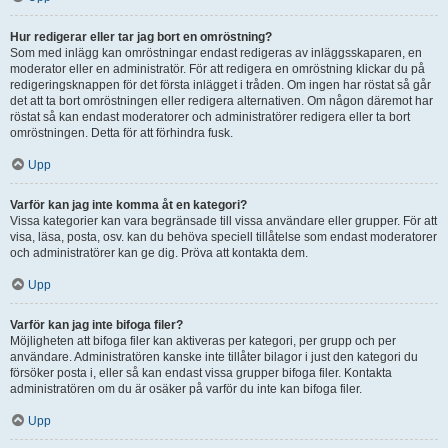
Hur redigerar eller tar jag bort en omröstning?
Som med inlägg kan omröstningar endast redigeras av inläggsskaparen, en
moderator eller en administratör. För att redigera en omröstning klickar du på
redigeringsknappen för det första inlägget i tråden. Om ingen har röstat så går
det att ta bort omröstningen eller redigera alternativen. Om någon däremot har
röstat så kan endast moderatorer och administratörer redigera eller ta bort
omröstningen. Detta för att förhindra fusk.
Upp
Varför kan jag inte komma åt en kategori?
Vissa kategorier kan vara begränsade till vissa användare eller grupper. För att
visa, läsa, posta, osv. kan du behöva speciell tillåtelse som endast moderatorer
och administratörer kan ge dig. Pröva att kontakta dem.
Upp
Varför kan jag inte bifoga filer?
Möjligheten att bifoga filer kan aktiveras per kategori, per grupp och per
användare. Administratören kanske inte tillåter bilagor i just den kategori du
försöker posta i, eller så kan endast vissa grupper bifoga filer. Kontakta
administratören om du är osäker på varför du inte kan bifoga filer.
Upp