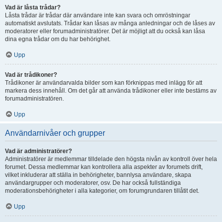
Vad är låsta trådar?
Låsta trådar är trådar där användare inte kan svara och omröstningar
automatiskt avslutats. Trådar kan låsas av många anledningar och de låses av
moderatorer eller forumadministratörer. Det är möjligt att du också kan låsa
dina egna trådar om du har behörighet.
Upp
Vad är trådikoner?
Trådikoner är användarvalda bilder som kan förknippas med inlägg för att
markera dess innehåll. Om det går att använda trådikoner eller inte bestäms av
forumadministratören.
Upp
Användarnivåer och grupper
Vad är administratörer?
Administratörer är medlemmar tilldelade den högsta nivån av kontroll över hela
forumet. Dessa medlemmar kan kontrollera alla aspekter av forumets drift,
vilket inkluderar att ställa in behörigheter, bannlysa användare, skapa
användargrupper och moderatorer, osv. De har också fullständiga
moderationsbehörigheter i alla kategorier, om forumgrundaren tillåtit det.
Upp