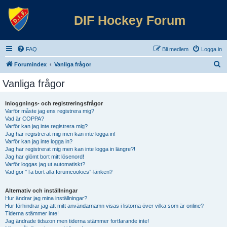
DIF Hockey Forum
FAQ
Bli medlem
Logga in
S
Forumindex
Vanliga frågor
ö
Vanliga frågor
k
Inloggnings- och registreringsfrågor
Varför måste jag ens registrera mig?
Vad är COPPA?
Varför kan jag inte registrera mig?
Jag har registrerat mig men kan inte logga in!
Varför kan jag inte logga in?
Jag har registrerat mig men kan inte logga in längre?!
Jag har glömt bort mitt lösenord!
Varför loggas jag ut automatiskt?
Vad gör “Ta bort alla forumcookies”-länken?
Alternativ och inställningar
Hur ändrar jag mina inställningar?
Hur förhindrar jag att mitt användarnamn visas i listorna över vilka som är online?
Tiderna stämmer inte!
Jag ändrade tidszon men tiderna stämmer fortfarande inte!