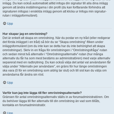
inlägg. Du kan också automatiskt alltid infoga din signatur till alla dina inlägg
genom att ändra inställningarna i din profil (du kan fortfarande förhindra att
signaturen infogas i enskilda inlägg genom att klicka ur Infoga min signatur-
rutan i inläggsformuläret).
Upp
Hur skapar jag en omröstning?
Det är enkelt att skapa en omröstning. När du postar en ny tråd (eller redigerar
det första inlägget i en tråd) så bör du se “Skapa omröstning”-fliken under
inläggsformuläret (om du inte kan se detta har du inte behörighet att skapa
omröstningar). Skriv in en fråga för omröstningen i “Omröstningsfråga”-rutan
och sedan minst två alternativ i “Omröstningsalternativ”-rutan (hur många
alternativ du får ha som mest bestäms av administratören) med varje alternativ
separerat med en radbrytning. Du kan också välja det antal val användaren får
välja under “Alternativ per användare”, en gräns för hur länge omröstningen
ska vara (0 för en omröstning som aldrig tar slut) och till sist kan du välja om
användarna får ändra sin röst.
Upp
Varför kan jag inte lägga till fler omröstningsalternativ?
Gränsen för antal omröstningsalternativ ställs in av forumadministratören. Om
du behöver lägga till fler alternativ till din omröstning än vad som tillåts,
kontakta en forumadministratör.
Upp