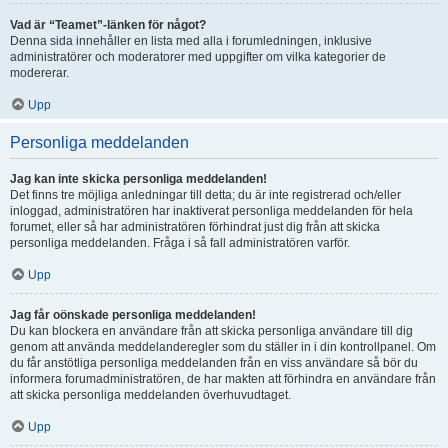
Vad är “Teamet”-länken för något?
Denna sida innehåller en lista med alla i forumledningen, inklusive
administratörer och moderatorer med uppgifter om vilka kategorier de
modererar.
Upp
Personliga meddelanden
Jag kan inte skicka personliga meddelanden!
Det finns tre möjliga anledningar till detta; du är inte registrerad och/eller
inloggad, administratören har inaktiverat personliga meddelanden för hela
forumet, eller så har administratören förhindrat just dig från att skicka
personliga meddelanden. Fråga i så fall administratören varför.
Upp
Jag får oönskade personliga meddelanden!
Du kan blockera en användare från att skicka personliga användare till dig
genom att använda meddelanderegler som du ställer in i din kontrollpanel. Om
du får anstötliga personliga meddelanden från en viss användare så bör du
informera forumadministratören, de har makten att förhindra en användare från
att skicka personliga meddelanden överhuvudtaget.
Upp