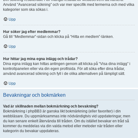
Använd “Avancerad sökning” och var mer specifik med termerna och med vilka
kategorier som ska sökas i.
Upp
Hur söker jag efter medlemmar?
Gå till “Medlemmar”-sidan och klicka på “Hitta en medlem”-länken.
Upp
Hur hittar jag mina egna inlägg och trådar?
Dina egna inlägg kan hittas antingen genom att klicka på “Visa dina inlägg” i
kontrollpanelen eller via din egen profilsida. För att söka efter dina trådar,
använd avancerad sökning och fyll i de olika alternativen på lämpligt sätt.
Upp
Bevakningar och bokmärken
Vad är skillnaden mellan bokmärkning och bevakning?
Bokmärkning i phpBB3 är ganska likt bokmärkning (eller favoriter) i din
webbläsare. Du uppmärksammas inte nödvändigtvis vid uppdateringar, men
du kan senare enkelt återvända till tråden. Om du istället bevakar en tråd så
kommer du meddelas via din valda metod eller metoder när tråden eller
kategorin du bevakar uppdateras.