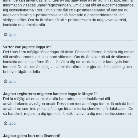
innan de kan användas, antingen av dig själv eller av an administratör; denna
information visades under registreringen. Om du har fått ett e-postmeddelande,
följ instruktionerna i det. Om du inte fått ett e-postmeddelande så kanske du
angav en felaktig e-postadress eller så fastnade e-postmeddelandet i ett
skräppostfilter. Om du är säker på att e-postadressen du angav var korrekt,
kontakta en administratör.
Upp
Varför kan jag inte logga in?
Det finns flera möjliga förklaringar till detta. Först och främst, försäkra dig om att
ditt användarnamn och lösenord stämmer. Om du är säker på att de stämmer,
kontakta administratören för att försäkra dig om att du inte har bannlysts från
forumet. Det är också möjligt att administratören har gjort en felinställning och
behöver åtgärda detta.
Upp
Jag har registrerat mig men kan inte logga in längre?!
Det är möjligt att en administratör har raderat eller inaktiverat ditt
användarkonto av någon orsak. Dessutom rensar många forum då och då bort
användare som inte postat på länge för att minska storleken på databasen. Om
så har skett, registrera dig igen och försök involvera dig mer i diskussionerna.
Upp
Jag har glömt bort mitt lösenord!