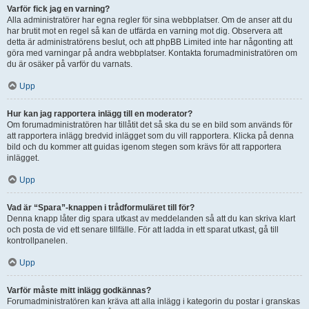
Varför fick jag en varning?
Alla administratörer har egna regler för sina webbplatser. Om de anser att du
har brutit mot en regel så kan de utfärda en varning mot dig. Observera att
detta är administratörens beslut, och att phpBB Limited inte har någonting att
göra med varningar på andra webbplatser. Kontakta forumadministratören om
du är osäker på varför du varnats.
Upp
Hur kan jag rapportera inlägg till en moderator?
Om forumadministratören har tillåtit det så ska du se en bild som används för
att rapportera inlägg bredvid inlägget som du vill rapportera. Klicka på denna
bild och du kommer att guidas igenom stegen som krävs för att rapportera
inlägget.
Upp
Vad är “Spara”-knappen i trådformuläret till för?
Denna knapp låter dig spara utkast av meddelanden så att du kan skriva klart
och posta de vid ett senare tillfälle. För att ladda in ett sparat utkast, gå till
kontrollpanelen.
Upp
Varför måste mitt inlägg godkännas?
Forumadministratören kan kräva att alla inlägg i kategorin du postar i granskas