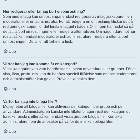
Hur redigerar eller tar jag bort en omröstning?
Som med inlägg kan omröstningar endast redigeras av inläggsskaparen, en
moderator eller en administratör. För att redigera en omröstning klickar du på
redigeringsknappen för det första inlägget i tråden. Om ingen har röstat så går
det att ta bort omröstningen eller redigera alternativen. Om någon däremot har
röstat så kan endast moderatorer och administratörer redigera eller ta bort
omröstningen. Detta för att förhindra fusk.
Upp
Varför kan jag inte komma åt en kategori?
Vissa kategorier kan vara begränsade till vissa användare eller grupper. För att
visa, läsa, posta, osv. kan du behöva speciell tillåtelse som endast moderatorer
och administratörer kan ge dig. Pröva att kontakta dem.
Upp
Varför kan jag inte bifoga filer?
Möjligheten att bifoga filer kan aktiveras per kategori, per grupp och per
användare. Administratören kanske inte tillåter bilagor i just den kategori du
försöker posta i, eller så kan endast vissa grupper bifoga filer. Kontakta
administratören om du är osäker på varför du inte kan bifoga filer.
Upp