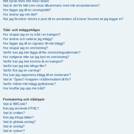
Mitt språk finns inte med i listan!
Vad är det för bild som visas tillsammans med mitt användarnamn?
Hur lägger jag till en visningsbild?
Hur ändrar jag min titel?
När jag försöker skicka e-post till en användare så kräver forumet att jag loggar in?
Tråd- och inläggsfrågor
Hur skapar jag en ny tråd i en kategori?
Hur ändrar och raderar jag inlägg?
Hur lägger jag till en signatur till mitt inlägg?
Hur skapar jag en omröstning?
Varför kan jag inte lägga till fler omröstningsalternativ?
Hur redigerar eller tar jag bort en omröstning?
Varför kan jag inte komma åt en kategori?
Varför kan jag inte bifoga filer?
Varför fick jag en varning?
Hur kan jag rapportera inlägg till en moderator?
Vad är “Spara”-knappen i trådformuläret till för?
Varför måste mitt inlägg godkännas?
Hur knuffar jag upp min tråd?
Formatering och trådtyper
Vad är BBCode?
Kan jag använda HTML?
Vad är smilies?
Kan jag infoga bilder?
Vad är globala anslag?
Vad är anslag?
Vad är notiser?