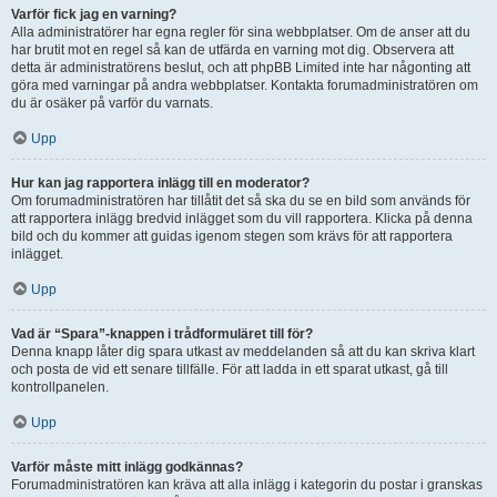
Varför fick jag en varning?
Alla administratörer har egna regler för sina webbplatser. Om de anser att du
har brutit mot en regel så kan de utfärda en varning mot dig. Observera att
detta är administratörens beslut, och att phpBB Limited inte har någonting att
göra med varningar på andra webbplatser. Kontakta forumadministratören om
du är osäker på varför du varnats.
Upp
Hur kan jag rapportera inlägg till en moderator?
Om forumadministratören har tillåtit det så ska du se en bild som används för
att rapportera inlägg bredvid inlägget som du vill rapportera. Klicka på denna
bild och du kommer att guidas igenom stegen som krävs för att rapportera
inlägget.
Upp
Vad är “Spara”-knappen i trådformuläret till för?
Denna knapp låter dig spara utkast av meddelanden så att du kan skriva klart
och posta de vid ett senare tillfälle. För att ladda in ett sparat utkast, gå till
kontrollpanelen.
Upp
Varför måste mitt inlägg godkännas?
Forumadministratören kan kräva att alla inlägg i kategorin du postar i granskas