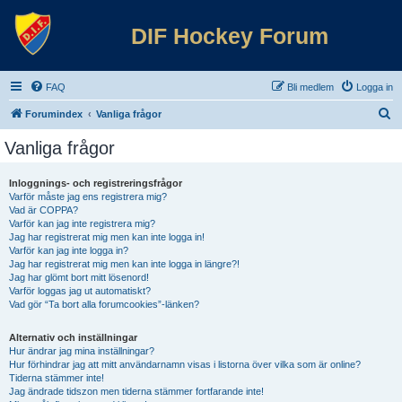
DIF Hockey Forum
FAQ
Bli medlem
Logga in
S
Forumindex
Vanliga frågor
ö
Vanliga frågor
k
Inloggnings- och registreringsfrågor
Varför måste jag ens registrera mig?
Vad är COPPA?
Varför kan jag inte registrera mig?
Jag har registrerat mig men kan inte logga in!
Varför kan jag inte logga in?
Jag har registrerat mig men kan inte logga in längre?!
Jag har glömt bort mitt lösenord!
Varför loggas jag ut automatiskt?
Vad gör “Ta bort alla forumcookies”-länken?
Alternativ och inställningar
Hur ändrar jag mina inställningar?
Hur förhindrar jag att mitt användarnamn visas i listorna över vilka som är online?
Tiderna stämmer inte!
Jag ändrade tidszon men tiderna stämmer fortfarande inte!