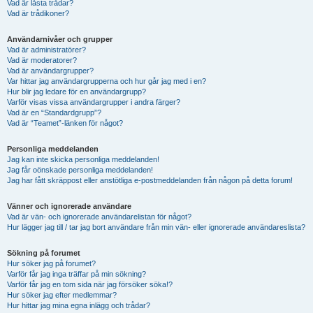
Vad är låsta trådar?
Vad är trådikoner?
Användarnivåer och grupper
Vad är administratörer?
Vad är moderatorer?
Vad är användargrupper?
Var hittar jag användargrupperna och hur går jag med i en?
Hur blir jag ledare för en användargrupp?
Varför visas vissa användargrupper i andra färger?
Vad är en “Standardgrupp”?
Vad är “Teamet”-länken för något?
Personliga meddelanden
Jag kan inte skicka personliga meddelanden!
Jag får oönskade personliga meddelanden!
Jag har fått skräppost eller anstötliga e-postmeddelanden från någon på detta forum!
Vänner och ignorerade användare
Vad är vän- och ignorerade användarelistan för något?
Hur lägger jag till / tar jag bort användare från min vän- eller ignorerade användareslista?
Sökning på forumet
Hur söker jag på forumet?
Varför får jag inga träffar på min sökning?
Varför får jag en tom sida när jag försöker söka!?
Hur söker jag efter medlemmar?
Hur hittar jag mina egna inlägg och trådar?