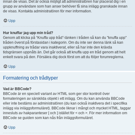
innan de visas. Det är också möjligt att administratören har placerat dig i en
grupp av användare som han anser behöver få sina inlägg granskade innan
de visas. Kontakta administratören för mer information.
Upp
Hur knuffar jag upp min tråd?
Genom att klicka på “Knuffa upp tråd”-länken i tråden så kan du "knuffa upp"
tråden överst på förstasidan i kategorin. Om du inte ser denna länk så kan
uppknuffning av trådar vara inaktiverat, eller så har inte den krävda
tidsgränsen uppnåts än. Det går också att knuffa upp en tråd genom att helt
enkelt svara på den. Försäkra dig dock först om att du följer forumreglerna.
Upp
Formatering och trådtyper
Vad är BBCode?
BBCode är en speciell variant av HTML som ger stor kontroll över
formateringen av särskilda objekt i ett inlägg. Om du kan använda BBCode
eller inte bestäms av administratören (du kan också inaktivera det i specifika
inlägg via inläggsformuläret). BBCode liknar i mångt och mycket HTML, taggar
innesluts av hakparanteser [ och ] istället för < och >. För mer information om
BBCode se guiden som kan nås från inläggsformuläret.
Upp