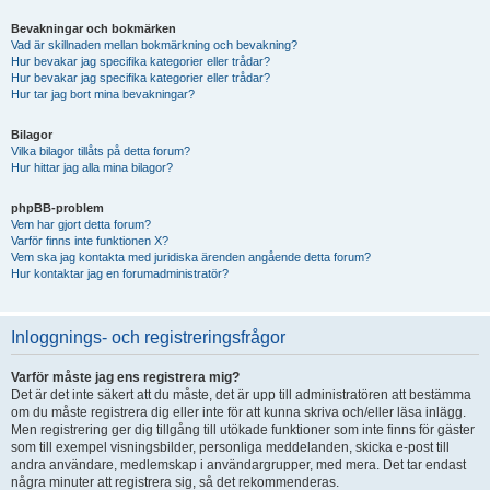
Bevakningar och bokmärken
Vad är skillnaden mellan bokmärkning och bevakning?
Hur bevakar jag specifika kategorier eller trådar?
Hur bevakar jag specifika kategorier eller trådar?
Hur tar jag bort mina bevakningar?
Bilagor
Vilka bilagor tillåts på detta forum?
Hur hittar jag alla mina bilagor?
phpBB-problem
Vem har gjort detta forum?
Varför finns inte funktionen X?
Vem ska jag kontakta med juridiska ärenden angående detta forum?
Hur kontaktar jag en forumadministratör?
Inloggnings- och registreringsfrågor
Varför måste jag ens registrera mig?
Det är det inte säkert att du måste, det är upp till administratören att bestämma
om du måste registrera dig eller inte för att kunna skriva och/eller läsa inlägg.
Men registrering ger dig tillgång till utökade funktioner som inte finns för gäster
som till exempel visningsbilder, personliga meddelanden, skicka e-post till
andra användare, medlemskap i användargrupper, med mera. Det tar endast
några minuter att registrera sig, så det rekommenderas.