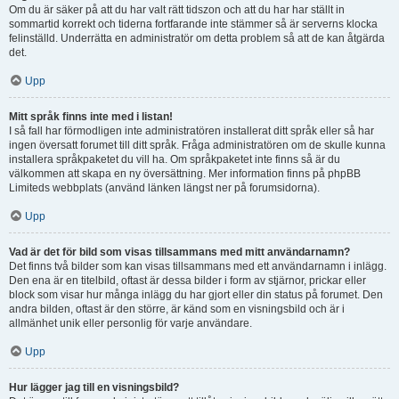
Om du är säker på att du har valt rätt tidszon och att du har har ställt in
sommartid korrekt och tiderna fortfarande inte stämmer så är serverns klocka
felinställd. Underrätta en administratör om detta problem så att de kan åtgärda
det.
Upp
Mitt språk finns inte med i listan!
I så fall har förmodligen inte administratören installerat ditt språk eller så har
ingen översatt forumet till ditt språk. Fråga administratören om de skulle kunna
installera språkpaketet du vill ha. Om språkpaketet inte finns så är du
välkommen att skapa en ny översättning. Mer information finns på phpBB
Limiteds webbplats (använd länken längst ner på forumsidorna).
Upp
Vad är det för bild som visas tillsammans med mitt användarnamn?
Det finns två bilder som kan visas tillsammans med ett användarnamn i inlägg.
Den ena är en titelbild, oftast är dessa bilder i form av stjärnor, prickar eller
block som visar hur många inlägg du har gjort eller din status på forumet. Den
andra bilden, oftast är den större, är känd som en visningsbild och är i
allmänhet unik eller personlig för varje användare.
Upp
Hur lägger jag till en visningsbild?