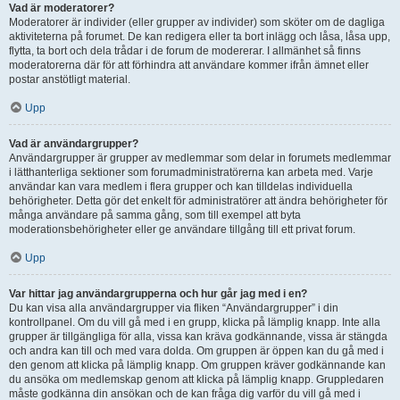
Vad är moderatorer?
Moderatorer är individer (eller grupper av individer) som sköter om de dagliga
aktiviteterna på forumet. De kan redigera eller ta bort inlägg och låsa, låsa upp,
flytta, ta bort och dela trådar i de forum de modererar. I allmänhet så finns
moderatorerna där för att förhindra att användare kommer ifrån ämnet eller
postar anstötligt material.
Upp
Vad är användargrupper?
Användargrupper är grupper av medlemmar som delar in forumets medlemmar
i lätthanterliga sektioner som forumadministratörerna kan arbeta med. Varje
användar kan vara medlem i flera grupper och kan tilldelas individuella
behörigheter. Detta gör det enkelt för administratörer att ändra behörigheter för
många användare på samma gång, som till exempel att byta
moderationsbehörigheter eller ge användare tillgång till ett privat forum.
Upp
Var hittar jag användargrupperna och hur går jag med i en?
Du kan visa alla användargrupper via fliken “Användargrupper” i din
kontrollpanel. Om du vill gå med i en grupp, klicka på lämplig knapp. Inte alla
grupper är tillgängliga för alla, vissa kan kräva godkännande, vissa är stängda
och andra kan till och med vara dolda. Om gruppen är öppen kan du gå med i
den genom att klicka på lämplig knapp. Om gruppen kräver godkännande kan
du ansöka om medlemskap genom att klicka på lämplig knapp. Gruppledaren
måste godkänna din ansökan och de kan fråga dig varför du vill gå med i