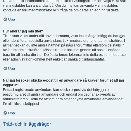
Det är upp till forumadministratören att tillåta visningsbilder och välja vilka sätt
visningsbilder kan användas på. Om du inte kan använda visningsbilder,
kontakta en forumadministratör och fråga de om deras anledning till detta.
Upp
Hur ändrar jag min titel?
Titlar, som visas under ditt användarnamn, visar hur många inlägg du har gjort
eller identifierar speciella användare, t.ex. moderatorer eller administratörer. I
allmänhet kan du inte ändra namnet på några forumtitlar eftersom de ställs in
av forumadministratören. Missbruka inte forumet genom att posta i onödan
bara för att ändra din titel. De flesta forum tolererar inte detta och en moderator
eller administratör kommer helt enkelt att sänka ditt inläggsantal.
Upp
När jag försöker skicka e-post till en användare så kräver forumet att jag
loggar in?
Endast registrerade användare kan skicka e-post via det inbygga e-
postformuläret till andra användare och endast om det har aktiverats av
administratören. Detta för att förhindra att anonyma användare använder det
för att skicka skräppost.
Upp
Tråd- och inläggsfrågor