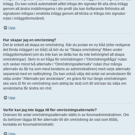
inlägg. Du kan också automatiskt alltid infoga din signatur till alla dina inlägg
genom att ändra inställningarna i din profil (du kan fortfarande förhindra att
signaturen infogas i enskilda inlägg genom att klicka ur Infoga min signatur-
rutan i inläggsformuläret).
Upp
Hur skapar jag en omröstning?
Det är enkelt att skapa en omröstning. När du postar en ny tråd (eller redigerar
det första inlägget i en tråd) så bör du se “Skapa omröstning”-fliken under
inläggsformuläret (om du inte kan se detta har du inte behörighet att skapa
omröstningar). Skriv in en fråga för omröstningen i “Omröstningsfråga”-rutan
och sedan minst två alternativ i “Omröstningsalternativ”-rutan (hur många
alternativ du får ha som mest bestäms av administratören) med varje alternativ
separerat med en radbrytning. Du kan också välja det antal val användaren får
välja under “Alternativ per användare”, en gräns för hur länge omröstningen
ska vara (0 för en omröstning som aldrig tar slut) och till sist kan du välja om
användarna får ändra sin röst.
Upp
Varför kan jag inte lägga till fler omröstningsalternativ?
Gränsen för antal omröstningsalternativ ställs in av forumadministratören. Om
du behöver lägga till fler alternativ till din omröstning än vad som tillåts,
kontakta en forumadministratör.
Upp