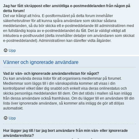
Jag har fått skräppost eller anstötliga e-postmeddelanden från någon på
detta forum!
Det var tråkigt att höra. E-postformuläret på detta forum innehåller
säkerhetsrutiner för att kunna spåra användare som skickar sådana
meddelanden, så du bör skicka ett e-postmeddelande till administratören med
en fullständig kopia av e-postmeddelandet du fått. Det är väldigt viktigt att
inkludera e-posthuvudet (detta innehåller detaljer om användaren som skickat
e-postmeddelandet). Administratören kan därefter vidta åtgärder.
Upp
Vänner och ignorerade användare
Vad är vän- och ignorerade användarelistan för något?
Du kan använda dessa listor för att organisera medlemmar på forumet.
Medlemmar som läggs till i din vänskapslista kommer att visas i din
kontrollpanel vilket låter dig snabbt och enkelt visa deras onlinestatus och
skicka personliga meddelanden till dem. Om det stöds i mallen så kan inlägg
från dessa användare också framhävas. Om du lägger till en användare till din
lista över ignorerade användare, så kommer alla inlägg de gör att döljas
automatiskt.
Upp
Hur lägger jag till / tar jag bort användare från min vän- eller ignorerade
användareslista?