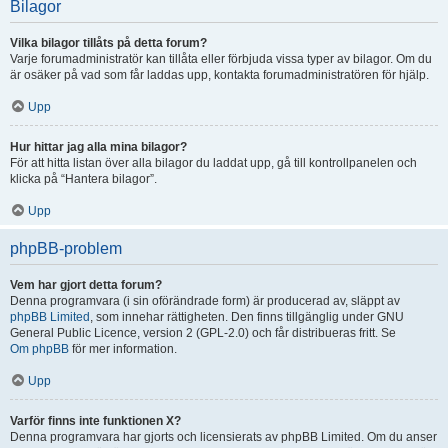
Bilagor
Vilka bilagor tillåts på detta forum?
Varje forumadministratör kan tillåta eller förbjuda vissa typer av bilagor. Om du
är osäker på vad som får laddas upp, kontakta forumadministratören för hjälp.
Upp
Hur hittar jag alla mina bilagor?
För att hitta listan över alla bilagor du laddat upp, gå till kontrollpanelen och
klicka på “Hantera bilagor”.
Upp
phpBB-problem
Vem har gjort detta forum?
Denna programvara (i sin oförändrade form) är producerad av, släppt av
phpBB Limited
, som innehar rättigheten. Den finns tillgänglig under GNU
General Public Licence, version 2 (GPL-2.0) och får distribueras fritt. Se
Om phpBB
för mer information.
Upp
Varför finns inte funktionen X?
Denna programvara har gjorts och licensierats av phpBB Limited. Om du anser