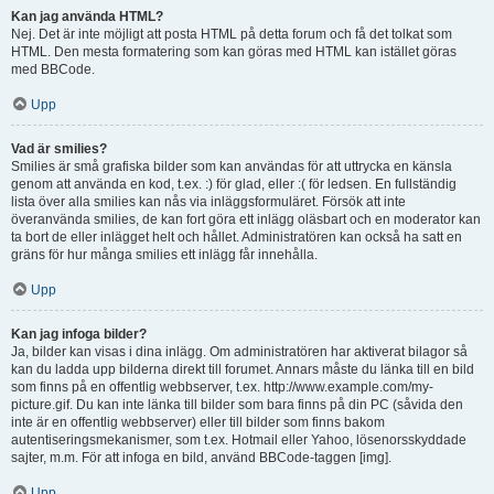
Kan jag använda HTML?
Nej. Det är inte möjligt att posta HTML på detta forum och få det tolkat som
HTML. Den mesta formatering som kan göras med HTML kan istället göras
med BBCode.
Upp
Vad är smilies?
Smilies är små grafiska bilder som kan användas för att uttrycka en känsla
genom att använda en kod, t.ex. :) för glad, eller :( för ledsen. En fullständig
lista över alla smilies kan nås via inläggsformuläret. Försök att inte
överanvända smilies, de kan fort göra ett inlägg oläsbart och en moderator kan
ta bort de eller inlägget helt och hållet. Administratören kan också ha satt en
gräns för hur många smilies ett inlägg får innehålla.
Upp
Kan jag infoga bilder?
Ja, bilder kan visas i dina inlägg. Om administratören har aktiverat bilagor så
kan du ladda upp bilderna direkt till forumet. Annars måste du länka till en bild
som finns på en offentlig webbserver, t.ex. http://www.example.com/my-
picture.gif. Du kan inte länka till bilder som bara finns på din PC (såvida den
inte är en offentlig webbserver) eller till bilder som finns bakom
autentiseringsmekanismer, som t.ex. Hotmail eller Yahoo, lösenorsskyddade
sajter, m.m. För att infoga en bild, använd BBCode-taggen [img].
Upp