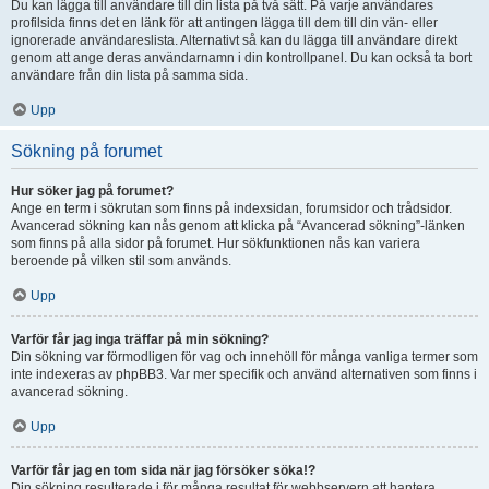
Du kan lägga till användare till din lista på två sätt. På varje användares
profilsida finns det en länk för att antingen lägga till dem till din vän- eller
ignorerade användareslista. Alternativt så kan du lägga till användare direkt
genom att ange deras användarnamn i din kontrollpanel. Du kan också ta bort
användare från din lista på samma sida.
Upp
Sökning på forumet
Hur söker jag på forumet?
Ange en term i sökrutan som finns på indexsidan, forumsidor och trådsidor.
Avancerad sökning kan nås genom att klicka på “Avancerad sökning”-länken
som finns på alla sidor på forumet. Hur sökfunktionen nås kan variera
beroende på vilken stil som används.
Upp
Varför får jag inga träffar på min sökning?
Din sökning var förmodligen för vag och innehöll för många vanliga termer som
inte indexeras av phpBB3. Var mer specifik och använd alternativen som finns i
avancerad sökning.
Upp
Varför får jag en tom sida när jag försöker söka!?
Din sökning resulterade i för många resultat för webbservern att hantera.