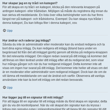
Hur skapar jag en ny tråd i en kategori?
För att skapa en ny tråd i en kategori, klicka på den relevanta knappen på
antingen kategori- eller trådsidan. Möjligen så måste du registrera dig innan du
kan skriva ett meddelande. En lista över vilka behörigheter som du har finns
längst ner på kategori- och trådsidorna. Exempel: Du kan skapa nya trådar i
denna kategori, Du kan bifoga filer i denna kategori, osv.
Upp
Hur ändrar och raderar jag inlägg?
Såvida du inte är administratör eller moderator kan du endast redigera och ta
bort dina egna inlägg. Du kan redigera ett inlägg (ibland bara under en
begränsad tid från det att inlägget gjorts) genom att klicka på redigera-knappen
för det relevanta inlägget. Om någon redan svarat på ditt inlägg så kommer det
att finnas en liten textrad under ditt inlägg efter att du redigerat det, som visar
hur många gånger och när du har redigerat inlägget. Detta kommer inte att
visas om ingen har svarat på ditt inlägg. Det kommer inte heller att visas om det
är en moderator eller administratör som redigerat inlägget. Dock kan de om de
vill lämna ett meddelande om vad de ändrat och varför. Observera att vanliga
användare inte kan ta bort ett inlägg om det redan besvarats.
Upp
Hur lägger jag till en signatur till mitt inlägg?
För att lägga till en signatur till ett inlägg måste du först skapa en signatur, detta
gör du via din kontrollpanel. När du väl skapat din signatur kan du kryssa i
Infoga min signatur-rutan i inläggsformuläret för att lägga till din signatur till ditt