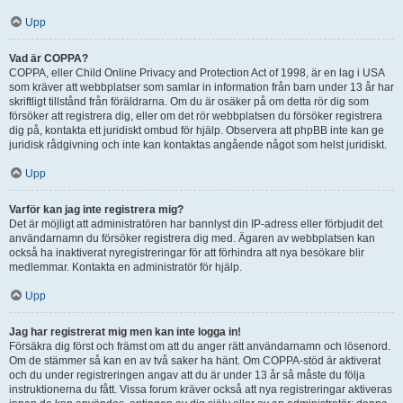
Upp
Vad är COPPA?
COPPA, eller Child Online Privacy and Protection Act of 1998, är en lag i USA
som kräver att webbplatser som samlar in information från barn under 13 år har
skriftligt tillstånd från föräldrarna. Om du är osäker på om detta rör dig som
försöker att registrera dig, eller om det rör webbplatsen du försöker registrera
dig på, kontakta ett juridiskt ombud för hjälp. Observera att phpBB inte kan ge
juridisk rådgivning och inte kan kontaktas angående något som helst juridiskt.
Upp
Varför kan jag inte registrera mig?
Det är möjligt att administratören har bannlyst din IP-adress eller förbjudit det
användarnamn du försöker registrera dig med. Ägaren av webbplatsen kan
också ha inaktiverat nyregistreringar för att förhindra att nya besökare blir
medlemmar. Kontakta en administratör för hjälp.
Upp
Jag har registrerat mig men kan inte logga in!
Försäkra dig först och främst om att du anger rätt användarnamn och lösenord.
Om de stämmer så kan en av två saker ha hänt. Om COPPA-stöd är aktiverat
och du under registreringen angav att du är under 13 år så måste du följa
instruktionerna du fått. Vissa forum kräver också att nya registreringar aktiveras