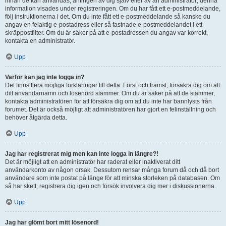
innan de kan användas, antingen av dig själv eller av an administratör; denna
information visades under registreringen. Om du har fått ett e-postmeddelande,
följ instruktionerna i det. Om du inte fått ett e-postmeddelande så kanske du
angav en felaktig e-postadress eller så fastnade e-postmeddelandet i ett
skräppostfilter. Om du är säker på att e-postadressen du angav var korrekt,
kontakta en administratör.
Upp
Varför kan jag inte logga in?
Det finns flera möjliga förklaringar till detta. Först och främst, försäkra dig om att
ditt användarnamn och lösenord stämmer. Om du är säker på att de stämmer,
kontakta administratören för att försäkra dig om att du inte har bannlysts från
forumet. Det är också möjligt att administratören har gjort en felinställning och
behöver åtgärda detta.
Upp
Jag har registrerat mig men kan inte logga in längre?!
Det är möjligt att en administratör har raderat eller inaktiverat ditt
användarkonto av någon orsak. Dessutom rensar många forum då och då bort
användare som inte postat på länge för att minska storleken på databasen. Om
så har skett, registrera dig igen och försök involvera dig mer i diskussionerna.
Upp
Jag har glömt bort mitt lösenord!