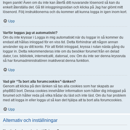
Ingen panik! Även om du inte kan återfå ditt nuvarande lösenord så kan du
enkelt återställa det. Gå till inloggningssidan och klicka på Jag har glömt mitt
lösenord. Följ instruktionerna och du kommer att kunna logga in igen inom kort.
Upp
Varför loggas jag ut automatiskt?
Om du inte kryssar i Logga in mig automatiskt när du loggar in så kommer du
endast att hållas inloggad för en viss tid. Detta förhindrar att någon annan
använder sig av ditt konto. För att förbli inloggad, kryssa i rutan nästa gång du
loggar in. Detta rekommenderas inte om du besöker forumet från en delad
dator, t.ex. bibliotek, internetcafé, datorsal, osv. Om du inte ser denna kryssruta
så har forumadministratören inaktiverat denna funktion.
Upp
Vad gör “Ta bort alla forumcookies”-länken?
Genom att klicka på den länken så tas alla cookies som har skapats av
phpBB3 bort. Dessa cookies innehåller information som håller dig inloggad på
forumet och håller reda på vilka trådar du läst och inte läst. Om du har problem
med att logga in eller logga ut så kan det hjälpa att ta bort alla forumcookies.
Upp
Alternativ och inställningar