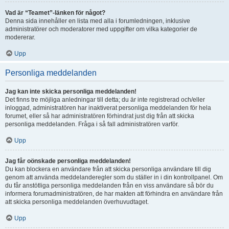
Vad är “Teamet”-länken för något?
Denna sida innehåller en lista med alla i forumledningen, inklusive
administratörer och moderatorer med uppgifter om vilka kategorier de
modererar.
Upp
Personliga meddelanden
Jag kan inte skicka personliga meddelanden!
Det finns tre möjliga anledningar till detta; du är inte registrerad och/eller
inloggad, administratören har inaktiverat personliga meddelanden för hela
forumet, eller så har administratören förhindrat just dig från att skicka
personliga meddelanden. Fråga i så fall administratören varför.
Upp
Jag får oönskade personliga meddelanden!
Du kan blockera en användare från att skicka personliga användare till dig
genom att använda meddelanderegler som du ställer in i din kontrollpanel. Om
du får anstötliga personliga meddelanden från en viss användare så bör du
informera forumadministratören, de har makten att förhindra en användare från
att skicka personliga meddelanden överhuvudtaget.
Upp