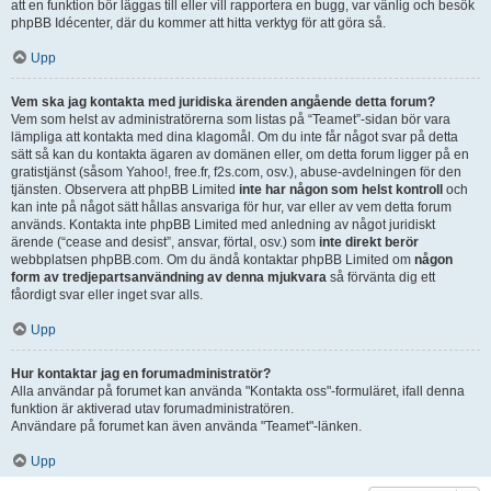
att en funktion bör läggas till eller vill rapportera en bugg, var vänlig och besök
phpBB Idécenter, där du kommer att hitta verktyg för att göra så.
Upp
Vem ska jag kontakta med juridiska ärenden angående detta forum?
Vem som helst av administratörerna som listas på “Teamet”-sidan bör vara
lämpliga att kontakta med dina klagomål. Om du inte får något svar på detta
sätt så kan du kontakta ägaren av domänen eller, om detta forum ligger på en
gratistjänst (såsom Yahoo!, free.fr, f2s.com, osv.), abuse-avdelningen för den
tjänsten. Observera att phpBB Limited
inte har någon som helst kontroll
och
kan inte på något sätt hållas ansvariga för hur, var eller av vem detta forum
används. Kontakta inte phpBB Limited med anledning av något juridiskt
ärende (“cease and desist”, ansvar, förtal, osv.) som
inte direkt berör
webbplatsen phpBB.com. Om du ändå kontaktar phpBB Limited om
någon
form av tredjepartsanvändning av denna mjukvara
så förvänta dig ett
fåordigt svar eller inget svar alls.
Upp
Hur kontaktar jag en forumadministratör?
Alla användar på forumet kan använda "Kontakta oss"-formuläret, ifall denna
funktion är aktiverad utav forumadministratören.
Användare på forumet kan även använda "Teamet"-länken.
Upp