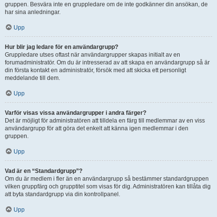
gruppen. Besvära inte en gruppledare om de inte godkänner din ansökan, de
har sina anledningar.
Upp
Hur blir jag ledare för en användargrupp?
Gruppledare utses oftast när användargrupper skapas initialt av en
forumadministratör. Om du är intresserad av att skapa en användargrupp så är
din första kontakt en administratör, försök med att skicka ett personligt
meddelande till dem.
Upp
Varför visas vissa användargrupper i andra färger?
Det är möjligt för administratören att tilldela en färg till medlemmar av en viss
användargrupp för att göra det enkelt att känna igen medlemmar i den
gruppen.
Upp
Vad är en “Standardgrupp”?
Om du är medlem i fler än en användargrupp så bestämmer standardgruppen
vilken gruppfärg och grupptitel som visas för dig. Administratören kan tillåta dig
att byta standardgrupp via din kontrollpanel.
Upp