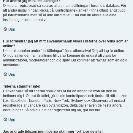
Hur ändrar jag mina inställningar?
Om du är registrerad så sparas alla dina inställningar i forumets databas. För
att ändra inställningar, klicka på Kontrollpanel-länken (finns oftast längst upp
på forumsidorna men så är inte alltid fallet). Här kan du ändra alla dina
inställningar och alternativ.
Upp
Hur förhindrar jag att mitt användarnamn visas i listorna över vilka som är
online?
I kontrollpanelen under “Inställningar” finns alternativet Dölj att jag är online.
Om du sätter denna inställning till Ja så kommer du endast att visas för
administratörer, moderatorer och dig själv. Du kommer att räknas som en dold
användare.
Upp
Tiderna stämmer inte!
Det kan vara så att tiderna som visas är för en annan tidszon än den du
befinner dig i. Om så är fallet, gå till din kontrollpanel och ändra till rätt tidszon,
t.ex. Stockholm, London, Paris, New York, Sydney, osv. Observera att endast
registrerade användare kan byta tidszon, detta gäller även de flesta andra
inställningar. Så om du inte har registrerat dig än, gör det nu!
Upp
Jag ändrade tidszon men tiderna stämmer fortfarande inte!