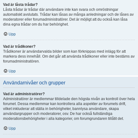
Vad är låsta trådar?
Låsta trådar är trådar där användare inte kan svara och omröstningar
automatiskt avslutats. Trådar kan låsas av många anledningar och de låses av
moderatorer eller forumadministratörer. Det är möjligt att du också kan låsa
dina egna trådar om du har behörighet.
Upp
Vad är trådikoner?
Trådikoner är användarvalda bilder som kan förknippas med inlägg för att
markera dess innehåll. Om det går att använda trådikoner eller inte bestäms av
forumadministratören.
Upp
Användarnivåer och grupper
Vad är administratörer?
Administratörer är medlemmar tilldelade den högsta nivån av kontroll över hela
forumet. Dessa medlemmar kan kontrollera alla aspekter av forumets drift,
vilket inkluderar att ställa in behörigheter, bannlysa användare, skapa
användargrupper och moderatorer, osv. De har också fullständiga
moderationsbehörigheter i alla kategorier, om forumgrundaren tillåtit det.
Upp