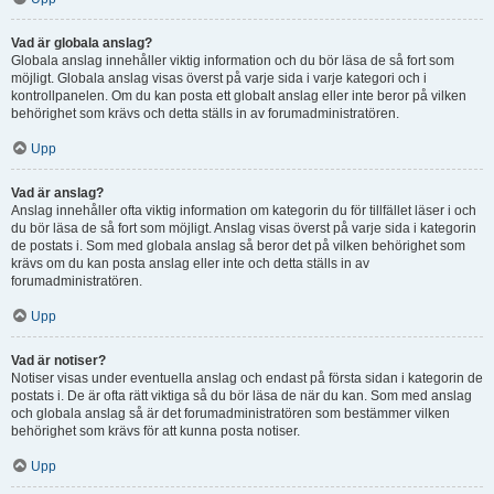
Vad är globala anslag?
Globala anslag innehåller viktig information och du bör läsa de så fort som
möjligt. Globala anslag visas överst på varje sida i varje kategori och i
kontrollpanelen. Om du kan posta ett globalt anslag eller inte beror på vilken
behörighet som krävs och detta ställs in av forumadministratören.
Upp
Vad är anslag?
Anslag innehåller ofta viktig information om kategorin du för tillfället läser i och
du bör läsa de så fort som möjligt. Anslag visas överst på varje sida i kategorin
de postats i. Som med globala anslag så beror det på vilken behörighet som
krävs om du kan posta anslag eller inte och detta ställs in av
forumadministratören.
Upp
Vad är notiser?
Notiser visas under eventuella anslag och endast på första sidan i kategorin de
postats i. De är ofta rätt viktiga så du bör läsa de när du kan. Som med anslag
och globala anslag så är det forumadministratören som bestämmer vilken
behörighet som krävs för att kunna posta notiser.
Upp