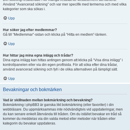
Använd “Avancerad sökning” och var mer specifik med termerna och med vilka
kategorier som ska sökas i.
Upp
Hur söker jag efter medlemmar?
Gå till “Medlemmar”-sidan och klicka på “Hitta en medlem”-länken.
Upp
Hur hittar jag mina egna inlägg och trådar?
Dina egna inlägg kan hittas antingen genom att klicka på “Visa dina inlägg” i
kontrollpanelen eller via din egen profilsida. För att söka efter dina trådar,
använd avancerad sökning och fyll i de olika alternativen på lämpligt sätt.
Upp
Bevakningar och bokmärken
Vad är skillnaden mellan bokmärkning och bevakning?
Bokmärkning i phpBB3 är ganska likt bokmärkning (eller favoriter) i din
webbläsare. Du uppmärksammas inte nödvändigtvis vid uppdateringar, men
du kan senare enkelt återvända till tråden. Om du istället bevakar en tråd så
kommer du meddelas via din valda metod eller metoder när tråden eller
kategorin du bevakar uppdateras.