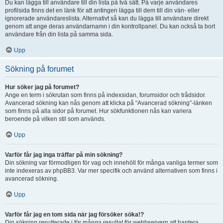
Du kan lägga till användare till din lista på två sätt. På varje användares
profilsida finns det en länk för att antingen lägga till dem till din vän- eller
ignorerade användareslista. Alternativt så kan du lägga till användare direkt
genom att ange deras användarnamn i din kontrollpanel. Du kan också ta bort
användare från din lista på samma sida.
Upp
Sökning på forumet
Hur söker jag på forumet?
Ange en term i sökrutan som finns på indexsidan, forumsidor och trådsidor.
Avancerad sökning kan nås genom att klicka på “Avancerad sökning”-länken
som finns på alla sidor på forumet. Hur sökfunktionen nås kan variera
beroende på vilken stil som används.
Upp
Varför får jag inga träffar på min sökning?
Din sökning var förmodligen för vag och innehöll för många vanliga termer som
inte indexeras av phpBB3. Var mer specifik och använd alternativen som finns i
avancerad sökning.
Upp
Varför får jag en tom sida när jag försöker söka!?
Din sökning resulterade i för många resultat för webbservern att hantera.