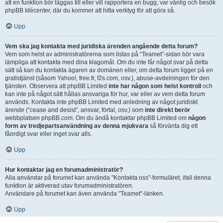
att en funktion bör läggas till eller vill rapportera en bugg, var vänlig och besök
phpBB Idécenter, där du kommer att hitta verktyg för att göra så.
Upp
Vem ska jag kontakta med juridiska ärenden angående detta forum?
Vem som helst av administratörerna som listas på “Teamet”-sidan bör vara
lämpliga att kontakta med dina klagomål. Om du inte får något svar på detta
sätt så kan du kontakta ägaren av domänen eller, om detta forum ligger på en
gratistjänst (såsom Yahoo!, free.fr, f2s.com, osv.), abuse-avdelningen för den
tjänsten. Observera att phpBB Limited
inte har någon som helst kontroll
och
kan inte på något sätt hållas ansvariga för hur, var eller av vem detta forum
används. Kontakta inte phpBB Limited med anledning av något juridiskt
ärende (“cease and desist”, ansvar, förtal, osv.) som
inte direkt berör
webbplatsen phpBB.com. Om du ändå kontaktar phpBB Limited om
någon
form av tredjepartsanvändning av denna mjukvara
så förvänta dig ett
fåordigt svar eller inget svar alls.
Upp
Hur kontaktar jag en forumadministratör?
Alla användar på forumet kan använda "Kontakta oss"-formuläret, ifall denna
funktion är aktiverad utav forumadministratören.
Användare på forumet kan även använda "Teamet"-länken.
Upp