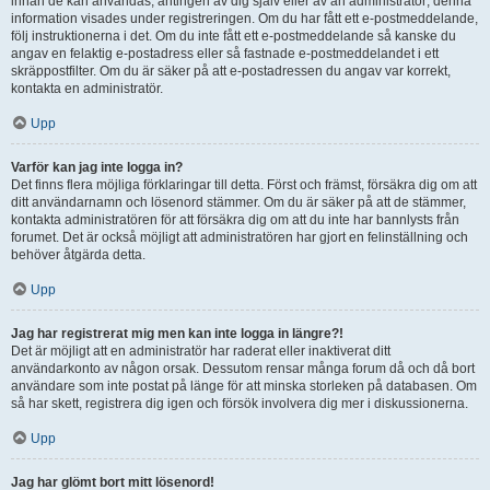
innan de kan användas, antingen av dig själv eller av an administratör; denna
information visades under registreringen. Om du har fått ett e-postmeddelande,
följ instruktionerna i det. Om du inte fått ett e-postmeddelande så kanske du
angav en felaktig e-postadress eller så fastnade e-postmeddelandet i ett
skräppostfilter. Om du är säker på att e-postadressen du angav var korrekt,
kontakta en administratör.
Upp
Varför kan jag inte logga in?
Det finns flera möjliga förklaringar till detta. Först och främst, försäkra dig om att
ditt användarnamn och lösenord stämmer. Om du är säker på att de stämmer,
kontakta administratören för att försäkra dig om att du inte har bannlysts från
forumet. Det är också möjligt att administratören har gjort en felinställning och
behöver åtgärda detta.
Upp
Jag har registrerat mig men kan inte logga in längre?!
Det är möjligt att en administratör har raderat eller inaktiverat ditt
användarkonto av någon orsak. Dessutom rensar många forum då och då bort
användare som inte postat på länge för att minska storleken på databasen. Om
så har skett, registrera dig igen och försök involvera dig mer i diskussionerna.
Upp
Jag har glömt bort mitt lösenord!