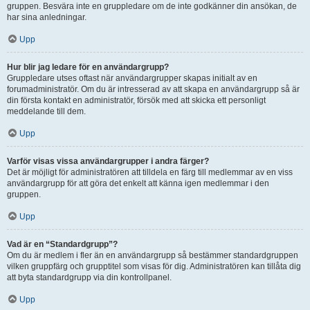
gruppen. Besvära inte en gruppledare om de inte godkänner din ansökan, de
har sina anledningar.
Upp
Hur blir jag ledare för en användargrupp?
Gruppledare utses oftast när användargrupper skapas initialt av en
forumadministratör. Om du är intresserad av att skapa en användargrupp så är
din första kontakt en administratör, försök med att skicka ett personligt
meddelande till dem.
Upp
Varför visas vissa användargrupper i andra färger?
Det är möjligt för administratören att tilldela en färg till medlemmar av en viss
användargrupp för att göra det enkelt att känna igen medlemmar i den
gruppen.
Upp
Vad är en “Standardgrupp”?
Om du är medlem i fler än en användargrupp så bestämmer standardgruppen
vilken gruppfärg och grupptitel som visas för dig. Administratören kan tillåta dig
att byta standardgrupp via din kontrollpanel.
Upp