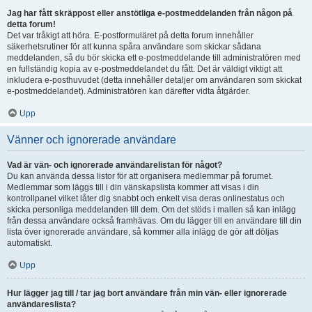
Jag har fått skräppost eller anstötliga e-postmeddelanden från någon på
detta forum!
Det var tråkigt att höra. E-postformuläret på detta forum innehåller
säkerhetsrutiner för att kunna spåra användare som skickar sådana
meddelanden, så du bör skicka ett e-postmeddelande till administratören med
en fullständig kopia av e-postmeddelandet du fått. Det är väldigt viktigt att
inkludera e-posthuvudet (detta innehåller detaljer om användaren som skickat
e-postmeddelandet). Administratören kan därefter vidta åtgärder.
Upp
Vänner och ignorerade användare
Vad är vän- och ignorerade användarelistan för något?
Du kan använda dessa listor för att organisera medlemmar på forumet.
Medlemmar som läggs till i din vänskapslista kommer att visas i din
kontrollpanel vilket låter dig snabbt och enkelt visa deras onlinestatus och
skicka personliga meddelanden till dem. Om det stöds i mallen så kan inlägg
från dessa användare också framhävas. Om du lägger till en användare till din
lista över ignorerade användare, så kommer alla inlägg de gör att döljas
automatiskt.
Upp
Hur lägger jag till / tar jag bort användare från min vän- eller ignorerade
användareslista?