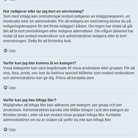
Hur redigerar eller tar jag bort en omröstning?
Som med inlägg kan omröstningar endast redigeras av inläggsskaparen, en
moderator eller en administratör. För att redigera en omröstning klickar du på
redigeringsknappen för det första inlägget i tråden. Om ingen har röstat så går
det att ta bort omröstningen eller redigera alternativen. Om någon däremot har
röstat så kan endast moderatorer och administratörer redigera eller ta bort
omröstningen. Detta för att förhindra fusk.
Upp
Varför kan jag inte komma åt en kategori?
Vissa kategorier kan vara begränsade till vissa användare eller grupper. För att
visa, läsa, posta, osv. kan du behöva speciell tillåtelse som endast moderatorer
och administratörer kan ge dig. Pröva att kontakta dem.
Upp
Varför kan jag inte bifoga filer?
Möjligheten att bifoga filer kan aktiveras per kategori, per grupp och per
användare. Administratören kanske inte tillåter bilagor i just den kategori du
försöker posta i, eller så kan endast vissa grupper bifoga filer. Kontakta
administratören om du är osäker på varför du inte kan bifoga filer.
Upp