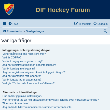
DIF Hockey Forum
FAQ
Bli medlem
Logga in
S
Forumindex
Vanliga frågor
ö
Vanliga frågor
k
Inloggnings- och registreringsfrågor
Varför måste jag ens registrera mig?
Vad är COPPA?
Varför kan jag inte registrera mig?
Jag har registrerat mig men kan inte logga in!
Varför kan jag inte logga in?
Jag har registrerat mig men kan inte logga in längre?!
Jag har glömt bort mitt lösenord!
Varför loggas jag ut automatiskt?
Vad gör “Ta bort alla forumcookies”-länken?
Alternativ och inställningar
Hur ändrar jag mina inställningar?
Hur förhindrar jag att mitt användarnamn visas i listorna över vilka som är online?
Tiderna stämmer inte!
Jag ändrade tidszon men tiderna stämmer fortfarande inte!