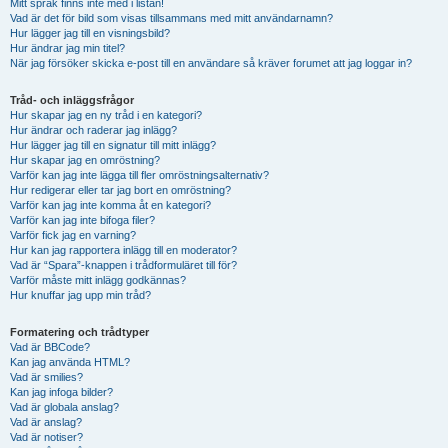
Mitt språk finns inte med i listan!
Vad är det för bild som visas tillsammans med mitt användarnamn?
Hur lägger jag till en visningsbild?
Hur ändrar jag min titel?
När jag försöker skicka e-post till en användare så kräver forumet att jag loggar in?
Tråd- och inläggsfrågor
Hur skapar jag en ny tråd i en kategori?
Hur ändrar och raderar jag inlägg?
Hur lägger jag till en signatur till mitt inlägg?
Hur skapar jag en omröstning?
Varför kan jag inte lägga till fler omröstningsalternativ?
Hur redigerar eller tar jag bort en omröstning?
Varför kan jag inte komma åt en kategori?
Varför kan jag inte bifoga filer?
Varför fick jag en varning?
Hur kan jag rapportera inlägg till en moderator?
Vad är “Spara”-knappen i trådformuläret till för?
Varför måste mitt inlägg godkännas?
Hur knuffar jag upp min tråd?
Formatering och trådtyper
Vad är BBCode?
Kan jag använda HTML?
Vad är smilies?
Kan jag infoga bilder?
Vad är globala anslag?
Vad är anslag?
Vad är notiser?