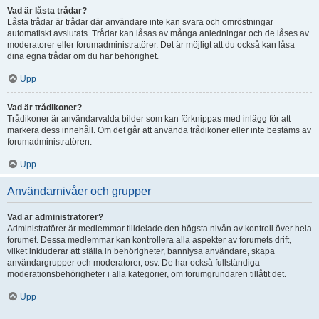
Vad är låsta trådar?
Låsta trådar är trådar där användare inte kan svara och omröstningar
automatiskt avslutats. Trådar kan låsas av många anledningar och de låses av
moderatorer eller forumadministratörer. Det är möjligt att du också kan låsa
dina egna trådar om du har behörighet.
Upp
Vad är trådikoner?
Trådikoner är användarvalda bilder som kan förknippas med inlägg för att
markera dess innehåll. Om det går att använda trådikoner eller inte bestäms av
forumadministratören.
Upp
Användarnivåer och grupper
Vad är administratörer?
Administratörer är medlemmar tilldelade den högsta nivån av kontroll över hela
forumet. Dessa medlemmar kan kontrollera alla aspekter av forumets drift,
vilket inkluderar att ställa in behörigheter, bannlysa användare, skapa
användargrupper och moderatorer, osv. De har också fullständiga
moderationsbehörigheter i alla kategorier, om forumgrundaren tillåtit det.
Upp