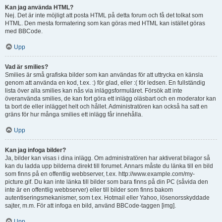
Kan jag använda HTML?
Nej. Det är inte möjligt att posta HTML på detta forum och få det tolkat som
HTML. Den mesta formatering som kan göras med HTML kan istället göras
med BBCode.
Upp
Vad är smilies?
Smilies är små grafiska bilder som kan användas för att uttrycka en känsla
genom att använda en kod, t.ex. :) för glad, eller :( för ledsen. En fullständig
lista över alla smilies kan nås via inläggsformuläret. Försök att inte
överanvända smilies, de kan fort göra ett inlägg oläsbart och en moderator kan
ta bort de eller inlägget helt och hållet. Administratören kan också ha satt en
gräns för hur många smilies ett inlägg får innehålla.
Upp
Kan jag infoga bilder?
Ja, bilder kan visas i dina inlägg. Om administratören har aktiverat bilagor så
kan du ladda upp bilderna direkt till forumet. Annars måste du länka till en bild
som finns på en offentlig webbserver, t.ex. http://www.example.com/my-
picture.gif. Du kan inte länka till bilder som bara finns på din PC (såvida den
inte är en offentlig webbserver) eller till bilder som finns bakom
autentiseringsmekanismer, som t.ex. Hotmail eller Yahoo, lösenorsskyddade
sajter, m.m. För att infoga en bild, använd BBCode-taggen [img].
Upp