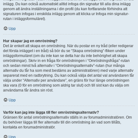
inlägg. Du kan också automatiskt alltid infoga din signatur till alla dina inlägg
genom att ändra inställningarna i din profil (du kan fortfarande förhindra att
signaturen infogas i enskilda inlägg genom att klicka ur Infoga min signatur-
rutan i inläggsformuläret).
Upp
Hur skapar jag en omröstning?
Det är enkelt att skapa en omröstning. När du postar en ny tråd (eller redigerar
det första inlägget i en tråd) så bör du se “Skapa omröstning”-fliken under
inläggsformuläret (om du inte kan se detta har du inte behörighet att skapa
omröstningar). Skriv in en fråga för omröstningen i “Omröstningsfråga”-rutan
och sedan minst två alternativ i “Omröstningsalternativ”-rutan (hur många
alternativ du får ha som mest bestäms av administratören) med varje alternativ
separerat med en radbrytning. Du kan också välja det antal val användaren får
välja under “Alternativ per användare”, en gräns för hur länge omröstningen
ska vara (0 för en omröstning som aldrig tar slut) och till sist kan du välja om
användarna får ändra sin röst.
Upp
Varför kan jag inte lägga till fler omröstningsalternativ?
Gränsen för antal omröstningsalternativ ställs in av forumadministratören. Om
du behöver lägga till fler alternativ till din omröstning än vad som tillåts,
kontakta en forumadministratör.
Upp