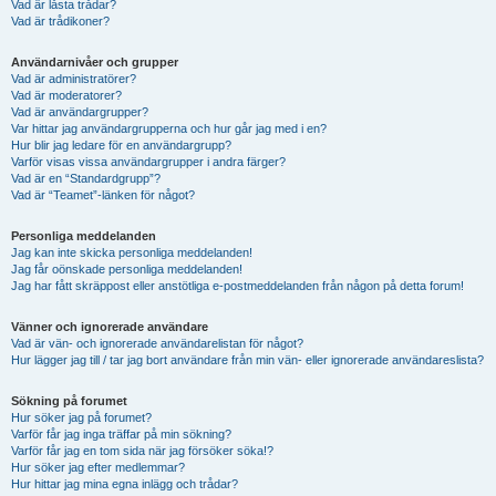
Vad är låsta trådar?
Vad är trådikoner?
Användarnivåer och grupper
Vad är administratörer?
Vad är moderatorer?
Vad är användargrupper?
Var hittar jag användargrupperna och hur går jag med i en?
Hur blir jag ledare för en användargrupp?
Varför visas vissa användargrupper i andra färger?
Vad är en “Standardgrupp”?
Vad är “Teamet”-länken för något?
Personliga meddelanden
Jag kan inte skicka personliga meddelanden!
Jag får oönskade personliga meddelanden!
Jag har fått skräppost eller anstötliga e-postmeddelanden från någon på detta forum!
Vänner och ignorerade användare
Vad är vän- och ignorerade användarelistan för något?
Hur lägger jag till / tar jag bort användare från min vän- eller ignorerade användareslista?
Sökning på forumet
Hur söker jag på forumet?
Varför får jag inga träffar på min sökning?
Varför får jag en tom sida när jag försöker söka!?
Hur söker jag efter medlemmar?
Hur hittar jag mina egna inlägg och trådar?