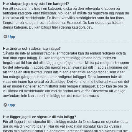
Hur skapar jag en ny tråd i en kategori?
För att skapa en ny tråd i en kategori, klicka på den relevanta knappen på
antingen kategori- eller trådsidan. Möjligen så måste du registrera dig innan du
kan skriva ett meddelande. En lista över vilka behörigheter som du har finns
längst ner på kategori- och trådsidorna. Exempel: Du kan skapa nya trådar i
denna kategori, Du kan bifoga filer i denna kategori, osv.
Upp
Hur ändrar och raderar jag inlägg?
Såvida du inte är administratör eller moderator kan du endast redigera och ta
bort dina egna inlägg. Du kan redigera ett inlägg (ibland bara under en
begränsad tid från det att inlägget gjorts) genom att klicka på redigera-knappen
för det relevanta inlägget. Om någon redan svarat på ditt inlägg så kommer det
att finnas en liten textrad under ditt inlägg efter att du redigerat det, som visar
hur många gånger och när du har redigerat inlägget. Detta kommer inte att
visas om ingen har svarat på ditt inlägg. Det kommer inte heller att visas om det
är en moderator eller administratör som redigerat inlägget. Dock kan de om de
vill lämna ett meddelande om vad de ändrat och varför. Observera att vanliga
användare inte kan ta bort ett inlägg om det redan besvarats.
Upp
Hur lägger jag till en signatur till mitt inlägg?
För att lägga till en signatur till ett inlägg måste du först skapa en signatur, detta
gör du via din kontrollpanel. När du väl skapat din signatur kan du kryssa i
Infoga min signatur-rutan i inläggsformuläret för att lägga till din signatur till ditt