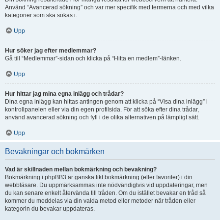
Använd “Avancerad sökning” och var mer specifik med termerna och med vilka
kategorier som ska sökas i.
Upp
Hur söker jag efter medlemmar?
Gå till “Medlemmar”-sidan och klicka på “Hitta en medlem”-länken.
Upp
Hur hittar jag mina egna inlägg och trådar?
Dina egna inlägg kan hittas antingen genom att klicka på “Visa dina inlägg” i
kontrollpanelen eller via din egen profilsida. För att söka efter dina trådar,
använd avancerad sökning och fyll i de olika alternativen på lämpligt sätt.
Upp
Bevakningar och bokmärken
Vad är skillnaden mellan bokmärkning och bevakning?
Bokmärkning i phpBB3 är ganska likt bokmärkning (eller favoriter) i din
webbläsare. Du uppmärksammas inte nödvändigtvis vid uppdateringar, men
du kan senare enkelt återvända till tråden. Om du istället bevakar en tråd så
kommer du meddelas via din valda metod eller metoder när tråden eller
kategorin du bevakar uppdateras.