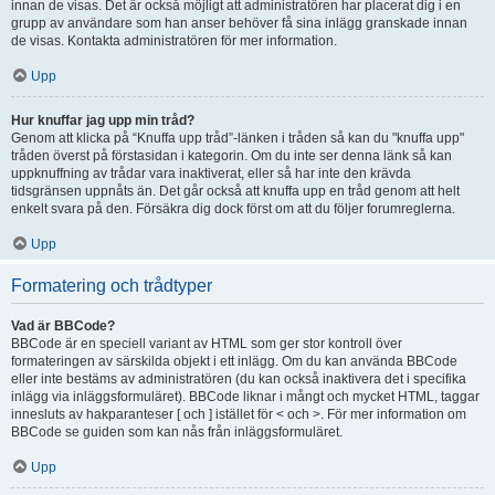
innan de visas. Det är också möjligt att administratören har placerat dig i en
grupp av användare som han anser behöver få sina inlägg granskade innan
de visas. Kontakta administratören för mer information.
Upp
Hur knuffar jag upp min tråd?
Genom att klicka på “Knuffa upp tråd”-länken i tråden så kan du "knuffa upp"
tråden överst på förstasidan i kategorin. Om du inte ser denna länk så kan
uppknuffning av trådar vara inaktiverat, eller så har inte den krävda
tidsgränsen uppnåts än. Det går också att knuffa upp en tråd genom att helt
enkelt svara på den. Försäkra dig dock först om att du följer forumreglerna.
Upp
Formatering och trådtyper
Vad är BBCode?
BBCode är en speciell variant av HTML som ger stor kontroll över
formateringen av särskilda objekt i ett inlägg. Om du kan använda BBCode
eller inte bestäms av administratören (du kan också inaktivera det i specifika
inlägg via inläggsformuläret). BBCode liknar i mångt och mycket HTML, taggar
innesluts av hakparanteser [ och ] istället för < och >. För mer information om
BBCode se guiden som kan nås från inläggsformuläret.
Upp