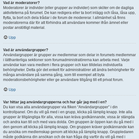
Vad är moderatorer?
Moderatorer är individer (eller grupper av individer) som sköter om de dagliga
aktiviteterna på forumet. De kan redigera eller ta bort inlägg och låsa, låsa upp,
flytta, ta bort och dela trådar i de forum de modererar. I allmänhet så finns
moderatorerna där för att förhindra att användare kommer ifrån ämnet eller
postar anstötligt material.
Upp
Vad är användargrupper?
Användargrupper är grupper av medlemmar som delar in forumets medlemmar
i lätthanterliga sektioner som forumadministratörerna kan arbeta med. Varje
användar kan vara medlem i flera grupper och kan tilldelas individuella
behörigheter. Detta gör det enkelt för administratörer att ändra behörigheter för
många användare på samma gång, som till exempel att byta
moderationsbehörigheter eller ge användare tillgång till ett privat forum.
Upp
Var hittar jag användargrupperna och hur går jag med i en?
Du kan visa alla användargrupper via fliken “Användargrupper” i din
kontrollpanel. Om du vill gå med i en grupp, klicka på lämplig knapp. Inte alla
grupper är tillgängliga för alla, vissa kan kräva godkännande, vissa är stängda
och andra kan till och med vara dolda. Om gruppen är öppen kan du gå med i
den genom att klicka på lämplig knapp. Om gruppen kräver godkännande kan
du ansöka om medlemskap genom att klicka på lämplig knapp. Gruppledaren
måste godkänna din ansökan och de kan fråga dig varför du vill gå med i