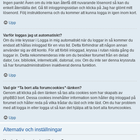
Ingen panik! Även om du inte kan återfå ditt nuvarande lösenord så kan du
enkelt återställa det. Gå till inloggningssidan och klicka på Jag har glömt mitt
lösenord. Följ instruktionerna och du kommer att kunna logga in igen inom kort.
Upp
Varför loggas jag ut automatiskt?
Om du inte kryssar i Logga in mig automatiskt när du loggar in så kommer du
endast att hållas inloggad för en viss tid. Detta förhindrar att någon annan
använder sig av ditt konto. För att förbli inloggad, kryssa i rutan nästa gång du
loggar in. Detta rekommenderas inte om du besöker forumet från en delad
dator, t.ex. bibliotek, internetcafé, datorsal, osv. Om du inte ser denna kryssruta
så har forumadministratören inaktiverat denna funktion.
Upp
Vad gör “Ta bort alla forumcookies”-länken?
Genom att klicka på den länken så tas alla cookies som har skapats av
phpBB3 bort. Dessa cookies innehåller information som håller dig inloggad på
forumet och håller reda på vilka trådar du läst och inte läst. Om du har problem
med att logga in eller logga ut så kan det hjälpa att ta bort alla forumcookies.
Upp
Alternativ och inställningar