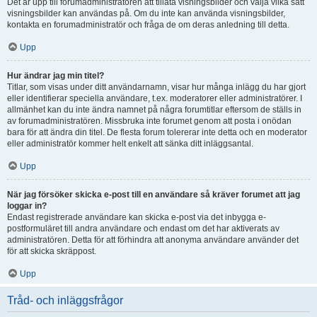
Det är upp till forumadministratören att tillåta visningsbilder och välja vilka sätt
visningsbilder kan användas på. Om du inte kan använda visningsbilder,
kontakta en forumadministratör och fråga de om deras anledning till detta.
Upp
Hur ändrar jag min titel?
Titlar, som visas under ditt användarnamn, visar hur många inlägg du har gjort
eller identifierar speciella användare, t.ex. moderatorer eller administratörer. I
allmänhet kan du inte ändra namnet på några forumtitlar eftersom de ställs in
av forumadministratören. Missbruka inte forumet genom att posta i onödan
bara för att ändra din titel. De flesta forum tolererar inte detta och en moderator
eller administratör kommer helt enkelt att sänka ditt inläggsantal.
Upp
När jag försöker skicka e-post till en användare så kräver forumet att jag
loggar in?
Endast registrerade användare kan skicka e-post via det inbygga e-
postformuläret till andra användare och endast om det har aktiverats av
administratören. Detta för att förhindra att anonyma användare använder det
för att skicka skräppost.
Upp
Tråd- och inläggsfrågor