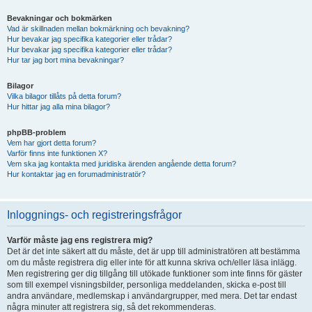
Bevakningar och bokmärken
Vad är skillnaden mellan bokmärkning och bevakning?
Hur bevakar jag specifika kategorier eller trådar?
Hur bevakar jag specifika kategorier eller trådar?
Hur tar jag bort mina bevakningar?
Bilagor
Vilka bilagor tillåts på detta forum?
Hur hittar jag alla mina bilagor?
phpBB-problem
Vem har gjort detta forum?
Varför finns inte funktionen X?
Vem ska jag kontakta med juridiska ärenden angående detta forum?
Hur kontaktar jag en forumadministratör?
Inloggnings- och registreringsfrågor
Varför måste jag ens registrera mig?
Det är det inte säkert att du måste, det är upp till administratören att bestämma
om du måste registrera dig eller inte för att kunna skriva och/eller läsa inlägg.
Men registrering ger dig tillgång till utökade funktioner som inte finns för gäster
som till exempel visningsbilder, personliga meddelanden, skicka e-post till
andra användare, medlemskap i användargrupper, med mera. Det tar endast
några minuter att registrera sig, så det rekommenderas.