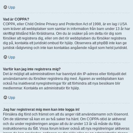
Upp
Vad är COPPA?
COPPA, eller Child Online Privacy and Protection Act of 1998, är en lag i USA
som kräver att webbplatser som samlar in information från barn under 13 år har
skriftligt tillstånd från föräldrarna. Om du är osäker på om detta rör dig som
försöker att registrera dig, eller om det rör webbplatsen du försöker registrera
dig på, kontakta ett juridiskt ombud för hjälp. Observera att phpBB inte kan ge
juridisk rådgivning och inte kan kontaktas angående något som helst juridiskt.
Upp
Varför kan jag inte registrera mig?
Det är möjligt att administratören har bannlyst din IP-adress eller förbjudit det
användarnamn du försöker registrera dig med. Ägaren av webbplatsen kan
också ha inaktiverat nyregistreringar för att förhindra att nya besökare blir
medlemmar. Kontakta en administratör för hjälp.
Upp
Jag har registrerat mig men kan inte logga in!
Försäkra dig först och främst om att du anger rätt användarnamn och lösenord.
Om de stämmer så kan en av två saker ha hänt. Om COPPA-stöd är aktiverat
och du under registreringen angav att du är under 13 år så måste du följa
instruktionerna du fått. Vissa forum kräver också att nya registreringar aktiveras