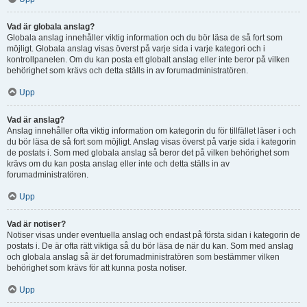
Vad är globala anslag?
Globala anslag innehåller viktig information och du bör läsa de så fort som
möjligt. Globala anslag visas överst på varje sida i varje kategori och i
kontrollpanelen. Om du kan posta ett globalt anslag eller inte beror på vilken
behörighet som krävs och detta ställs in av forumadministratören.
Upp
Vad är anslag?
Anslag innehåller ofta viktig information om kategorin du för tillfället läser i och
du bör läsa de så fort som möjligt. Anslag visas överst på varje sida i kategorin
de postats i. Som med globala anslag så beror det på vilken behörighet som
krävs om du kan posta anslag eller inte och detta ställs in av
forumadministratören.
Upp
Vad är notiser?
Notiser visas under eventuella anslag och endast på första sidan i kategorin de
postats i. De är ofta rätt viktiga så du bör läsa de när du kan. Som med anslag
och globala anslag så är det forumadministratören som bestämmer vilken
behörighet som krävs för att kunna posta notiser.
Upp