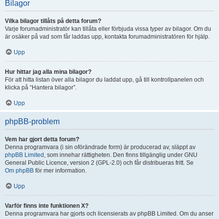
Bilagor
Vilka bilagor tillåts på detta forum?
Varje forumadministratör kan tillåta eller förbjuda vissa typer av bilagor. Om du
är osäker på vad som får laddas upp, kontakta forumadministratören för hjälp.
Upp
Hur hittar jag alla mina bilagor?
För att hitta listan över alla bilagor du laddat upp, gå till kontrollpanelen och
klicka på “Hantera bilagor”.
Upp
phpBB-problem
Vem har gjort detta forum?
Denna programvara (i sin oförändrade form) är producerad av, släppt av
phpBB Limited
, som innehar rättigheten. Den finns tillgänglig under GNU
General Public Licence, version 2 (GPL-2.0) och får distribueras fritt. Se
Om phpBB
för mer information.
Upp
Varför finns inte funktionen X?
Denna programvara har gjorts och licensierats av phpBB Limited. Om du anser