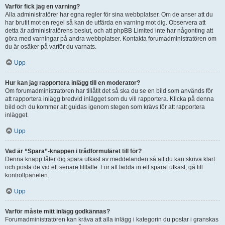
Varför fick jag en varning?
Alla administratörer har egna regler för sina webbplatser. Om de anser att du
har brutit mot en regel så kan de utfärda en varning mot dig. Observera att
detta är administratörens beslut, och att phpBB Limited inte har någonting att
göra med varningar på andra webbplatser. Kontakta forumadministratören om
du är osäker på varför du varnats.
Upp
Hur kan jag rapportera inlägg till en moderator?
Om forumadministratören har tillåtit det så ska du se en bild som används för
att rapportera inlägg bredvid inlägget som du vill rapportera. Klicka på denna
bild och du kommer att guidas igenom stegen som krävs för att rapportera
inlägget.
Upp
Vad är “Spara”-knappen i trådformuläret till för?
Denna knapp låter dig spara utkast av meddelanden så att du kan skriva klart
och posta de vid ett senare tillfälle. För att ladda in ett sparat utkast, gå till
kontrollpanelen.
Upp
Varför måste mitt inlägg godkännas?
Forumadministratören kan kräva att alla inlägg i kategorin du postar i granskas