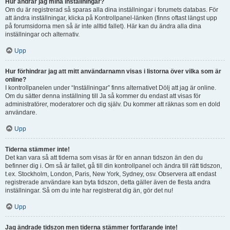
Hur ändrar jag mina inställningar?
Om du är registrerad så sparas alla dina inställningar i forumets databas. För
att ändra inställningar, klicka på Kontrollpanel-länken (finns oftast längst upp
på forumsidorna men så är inte alltid fallet). Här kan du ändra alla dina
inställningar och alternativ.
Upp
Hur förhindrar jag att mitt användarnamn visas i listorna över vilka som är
online?
I kontrollpanelen under “Inställningar” finns alternativet Dölj att jag är online.
Om du sätter denna inställning till Ja så kommer du endast att visas för
administratörer, moderatorer och dig själv. Du kommer att räknas som en dold
användare.
Upp
Tiderna stämmer inte!
Det kan vara så att tiderna som visas är för en annan tidszon än den du
befinner dig i. Om så är fallet, gå till din kontrollpanel och ändra till rätt tidszon,
t.ex. Stockholm, London, Paris, New York, Sydney, osv. Observera att endast
registrerade användare kan byta tidszon, detta gäller även de flesta andra
inställningar. Så om du inte har registrerat dig än, gör det nu!
Upp
Jag ändrade tidszon men tiderna stämmer fortfarande inte!