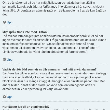
Om du är säker på att du har valt rätt tidszon och att du har har ställt in
sommartid korrekt och tiderna fortfarande inte stämmer så är serverns klocka
felinställd. Underrätta en administratör om detta problem så att de kan åtgärda
det.
Upp
Mitt språk finns inte med i listan!
I så fall har förmodligen inte administratören installerat ditt språk eller så har
ingen översatt forumet till ditt språk. Fråga administratören om de skulle kunna
installera språkpaketet du vill ha. Om språkpaketet inte finns så är du
välkommen att skapa en ny översättning. Mer information finns på phpBB
Limiteds webbplats (använd länken längst ner på forumsidorna).
Upp
Vad är det för bild som visas tillsammans med mitt användarnamn?
Det finns två bilder som kan visas tillsammans med ett användarnamn i inlägg.
Den ena är en titelbild, oftast är dessa bilder i form av stjärnor, prickar eller
block som visar hur många inlägg du har gjort eller din status på forumet. Den
andra bilden, oftast är den större, är känd som en visningsbild och är i
allmänhet unik eller personlig för varje användare.
Upp
Hur lägger jag till en visningsbild?