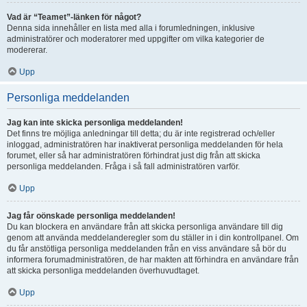
Vad är “Teamet”-länken för något?
Denna sida innehåller en lista med alla i forumledningen, inklusive
administratörer och moderatorer med uppgifter om vilka kategorier de
modererar.
Upp
Personliga meddelanden
Jag kan inte skicka personliga meddelanden!
Det finns tre möjliga anledningar till detta; du är inte registrerad och/eller
inloggad, administratören har inaktiverat personliga meddelanden för hela
forumet, eller så har administratören förhindrat just dig från att skicka
personliga meddelanden. Fråga i så fall administratören varför.
Upp
Jag får oönskade personliga meddelanden!
Du kan blockera en användare från att skicka personliga användare till dig
genom att använda meddelanderegler som du ställer in i din kontrollpanel. Om
du får anstötliga personliga meddelanden från en viss användare så bör du
informera forumadministratören, de har makten att förhindra en användare från
att skicka personliga meddelanden överhuvudtaget.
Upp